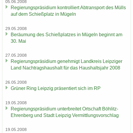
05.06.2008
Re­gie­rungs­prä­si­di­um kon­trol­liert Ab­trans­port des Mülls
auf dem Schieß­platz in Mü­geln
29.05.2008
Be­räu­mung des Schieß­plat­zes in Mü­geln be­ginnt am
30. Mai
27.05.2008
Re­gie­rungs­prä­si­di­um ge­neh­migt Land­kreis Leip­zi­ger
Land Nach­trags­haus­halt für das Haus­halts­jahr 2008
26.05.2008
Grü­ner Ring Leip­zig prä­sen­tiert sich im RP
19.05.2008
Re­gie­rungs­prä­si­di­um un­ter­brei­tet Ort­schaft Böhlitz-​
Ehrenberg und Stadt Leip­zig Ver­mitt­lungs­vor­schlag
19.05.2008