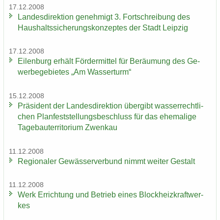
17.12.2008
Lan­des­di­rek­ti­on ge­neh­migt 3. Fort­schrei­bung des
Haus­halts­si­che­rungs­kon­zep­tes der Stadt Leip­zig
17.12.2008
Ei­len­burg er­hält För­der­mit­tel für Be­räu­mung des Ge­
wer­be­ge­bie­tes „Am Was­ser­turm“
15.12.2008
Prä­si­dent der Lan­des­di­rek­ti­on über­gibt was­ser­recht­li­
chen Plan­fest­stel­lungs­be­schluss für das ehe­ma­li­ge
Ta­ge­bau­ter­ri­to­ri­um Zwenkau
11.12.2008
Re­gio­na­ler Ge­wäs­ser­ver­bund nimmt wei­ter Ge­stalt
11.12.2008
Werk Er­rich­tung und Be­trieb eines Block­heiz­kraft­wer­
kes