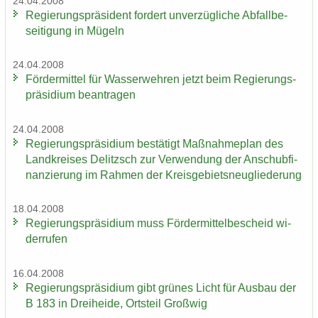
24.04.2008
Re­gie­rungs­prä­si­dent for­dert un­ver­züg­li­che Ab­fall­be­
sei­ti­gung in Mü­geln
24.04.2008
För­der­mit­tel für Was­ser­weh­ren jetzt beim Re­gie­rungs­
prä­si­di­um be­an­tra­gen
24.04.2008
Re­gie­rungs­prä­si­di­um be­stä­tigt Maß­nah­me­plan des
Land­krei­ses De­litzsch zur Ver­wen­dung der An­schub­fi­
nan­zie­rung im Rah­men der Kreis­ge­biets­neu­glie­de­rung
18.04.2008
Re­gie­rungs­prä­si­di­um muss För­der­mit­tel­be­scheid wi­
der­ru­fen
16.04.2008
Re­gie­rungs­prä­si­di­um gibt grü­nes Licht für Aus­bau der
B 183 in Drei­hei­de, Orts­teil Groß­wig