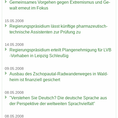
Ge­mein­sa­mes Vor­ge­hen gegen Ex­tre­mis­mus und Ge­
walt er­neut im Fokus
15.05.2008
Re­gie­rungs­prä­si­di­um lässt künf­ti­ge pharmazeutisch-​
technische As­sis­ten­ten zur Prü­fung zu
14.05.2008
Re­gie­rungs­prä­si­di­um er­teilt Plan­ge­neh­mi­gung für LVB
-​Vorhaben in Leip­zig Schleu­ßig
09.05.2008
Aus­bau des Zschopautal-​Radwanderweges in Wald­
heim ist fi­nan­zi­ell ge­si­chert
08.05.2008
"Ver­ste­hen Sie Deutsch? Die deut­sche Spra­che aus
der Per­spek­ti­ve der welt­wei­ten Sprach­viel­falt"
08.05.2008