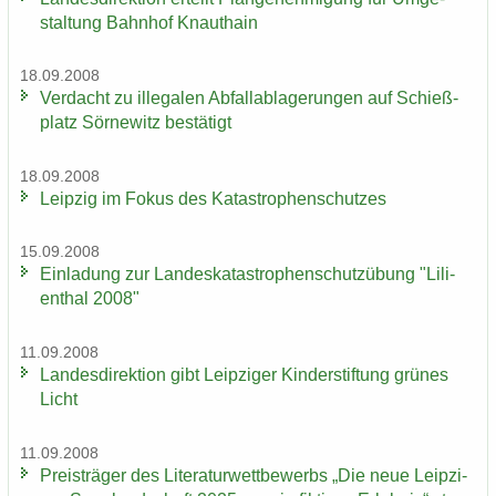
stal­tung Bahn­hof Knaut­hain
18.09.2008
Ver­dacht zu il­le­ga­len Ab­fall­ab­la­ge­run­gen auf Schieß­
platz Sör­ne­witz be­stä­tigt
18.09.2008
Leip­zig im Fokus des Ka­ta­stro­phen­schut­zes
15.09.2008
Ein­la­dung zur Lan­des­ka­ta­stro­phen­schutz­übung "Li­li­
en­thal 2008"
11.09.2008
Lan­des­di­rek­ti­on gibt Leip­zi­ger Kin­der­stif­tung grü­nes
Licht
11.09.2008
Preis­trä­ger des Li­te­ra­tur­wett­be­werbs „Die neue Leip­zi­