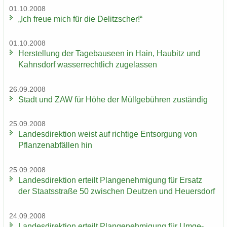
01.10.2008
„Ich freue mich für die De­litz­scher!“
01.10.2008
Her­stel­lung der Ta­ge­bau­se­en in Hain, Hau­bitz und
Kahns­dorf was­ser­recht­lich zu­ge­las­sen
26.09.2008
Stadt und ZAW für Höhe der Müll­ge­büh­ren zu­stän­dig
25.09.2008
Lan­des­di­rek­ti­on weist auf rich­ti­ge Ent­sor­gung von
Pflan­zen­ab­fäl­len hin
25.09.2008
Lan­des­di­rek­ti­on er­teilt Plan­ge­neh­mi­gung für Er­satz
der Staats­stra­ße 50 zwi­schen Deut­zen und Heu­ers­dorf
24.09.2008
Lan­des­di­rek­ti­on er­teilt Plan­ge­neh­mi­gung für Um­ge­