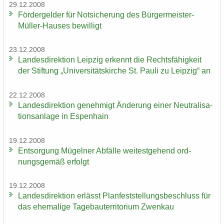
29.12.2008
För­der­gel­der für Not­si­che­rung des Bürgermeister-​
Müller-Hauses be­wil­ligt
23.12.2008
Lan­des­di­rek­ti­on Leip­zig er­kennt die Rechts­fä­hig­keit
der Stif­tung „Uni­ver­si­täts­kir­che St. Pauli zu Leip­zig“ an
22.12.2008
Lan­des­di­rek­ti­on ge­neh­migt Än­de­rung einer Neu­tra­li­sa­
ti­ons­an­la­ge in Es­pen­hain
19.12.2008
Ent­sor­gung Mü­gel­ner Ab­fäl­le wei­test­ge­hend ord­
nungs­ge­mäß er­folgt
19.12.2008
Lan­des­di­rek­ti­on er­lässt Plan­fest­stel­lungs­be­schluss für
das ehe­ma­li­ge Ta­ge­bau­ter­ri­to­ri­um Zwenkau