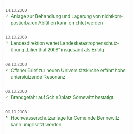
14.10.2008
An­la­ge zur Be­hand­lung und La­ge­rung von nicht­kom­
pos­tier­ba­ren Ab­fäl­len kann er­rich­tet wer­den
13.10.2008
Lan­des­di­rek­ti­on wer­tet Lan­des­ka­ta­stro­phen­schutz­
übung „Li­li­en­thal 2008“ ins­ge­samt als Er­folg
09.10.2008
Of­fe­ner Brief zur neuen Uni­ver­si­täts­kir­che er­fährt hohe
un­ter­stüt­zen­de Re­so­nanz
08.10.2008
Brand­ge­fahr auf Schieß­platz Sör­ne­witz be­stä­tigt
06.10.2008
Hoch­was­ser­schutz­an­la­ge für Ge­mein­de Ben­ne­witz
kann um­ge­setzt wer­den