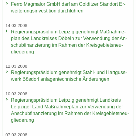
Ferro Mag­ma­lor GmbH darf am Col­dit­zer Stand­ort Er­
wei­te­rungs­in­ves­ti­ti­on durch­füh­ren
14.03.2008
Re­gie­rungs­prä­si­di­um Leip­zig ge­neh­migt Maß­nah­me­
plan des Land­krei­ses Dö­beln zur Ver­wen­dung der An­
schub­fi­nan­zie­rung im Rah­men der Kreis­ge­biets­neu­
glie­de­rung
12.03.2008
Re­gie­rungs­prä­si­di­um ge­neh­migt Stahl-​ und Hart­guss­
werk Bös­dorf an­la­gen­tech­ni­sche Än­de­run­gen
10.03.2008
Re­gie­rungs­prä­si­di­um Leip­zig ge­neh­migt Land­kreis
Leip­zi­ger Land Maß­nah­me­plan zur Ver­wen­dung der
An­schub­fi­nan­zie­rung im Rah­men der Kreis­ge­biets­neu­
glie­de­rung
07.03.2008