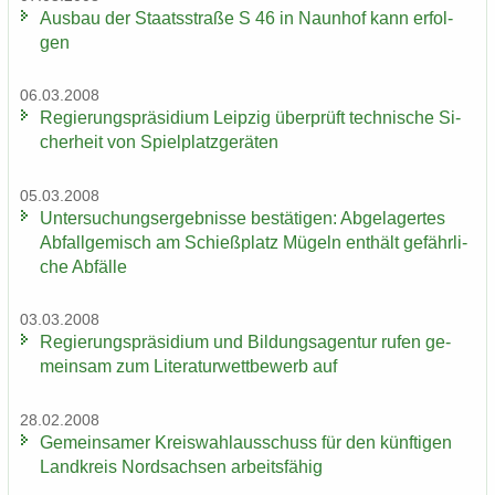
Aus­bau der Staats­stra­ße S 46 in Naun­hof kann er­fol­
gen
06.03.2008
Re­gie­rungs­prä­si­di­um Leip­zig über­prüft tech­ni­sche Si­
cher­heit von Spiel­platz­ge­rä­ten
05.03.2008
Un­ter­su­chungs­er­geb­nis­se be­stä­ti­gen: Ab­ge­la­ger­tes
Ab­fall­ge­misch am Schieß­platz Mü­geln ent­hält ge­fähr­li­
che Ab­fäl­le
03.03.2008
Re­gie­rungs­prä­si­di­um und Bil­dungs­agen­tur rufen ge­
mein­sam zum Li­te­ra­tur­wett­be­werb auf
28.02.2008
Ge­mein­sa­mer Kreis­wahl­aus­schuss für den künf­ti­gen
Land­kreis Nord­sach­sen ar­beits­fä­hig