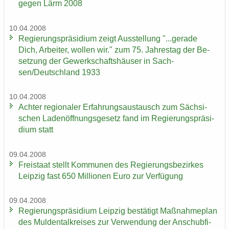
gegen Lärm 2008
10.04.2008
Re­gie­rungs­prä­si­di­um zeigt Aus­stel­lung "...ge­ra­de
Dich, Ar­bei­ter, wol­len wir." zum 75. Jah­res­tag der Be­
set­zung der Ge­werk­schafts­häu­ser in Sach­
sen/Deutsch­land 1933
10.04.2008
Ach­ter re­gio­na­ler Er­fah­rungs­aus­tausch zum Säch­si­
schen La­den­öff­nungs­ge­setz fand im Re­gie­rungs­prä­si­
di­um statt
09.04.2008
Frei­staat stellt Kom­mu­nen des Re­gie­rungs­be­zir­kes
Leip­zig fast 650 Mil­lio­nen Euro zur Ver­fü­gung
09.04.2008
Re­gie­rungs­prä­si­di­um Leip­zig be­stä­tigt Maß­nah­me­plan
des Mul­den­tal­krei­ses zur Ver­wen­dung der An­schub­fi­