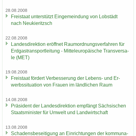
28.08.2008
Frei­staat un­ter­stützt Ein­ge­mein­dung von Lob­städt
nach Neu­kie­ritzsch
22.08.2008
Lan­des­di­rek­ti­on er­öff­net Raum­ord­nungs­ver­fah­ren für
Erd­gas­trans­port­lei­tung - Mit­tel­eu­ro­päi­sche Trans­ver­sa­
le (MET)
19.08.2008
Frei­staat för­dert Ver­bes­se­rung der Lebens-​ und Er­
werbs­si­tua­ti­on von Frau­en im länd­li­chen Raum
14.08.2008
Prä­si­dent der Lan­des­di­rek­ti­on emp­fängt Säch­si­schen
Staats­mi­nis­ter für Um­welt und Land­wirt­schaft
13.08.2008
Scha­dens­be­sei­ti­gung an Ein­rich­tun­gen der kom­mu­na­