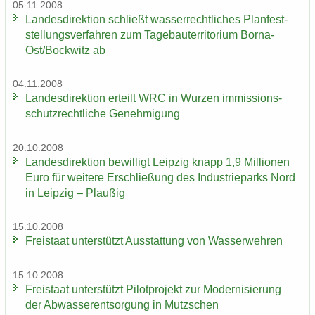
05.11.2008
Lan­des­di­rek­ti­on schließt was­ser­recht­li­ches Plan­fest­
stel­lungs­ver­fah­ren zum Ta­ge­bau­ter­ri­to­ri­um Borna-​
Ost/Bock­witz ab
04.11.2008
Lan­des­di­rek­ti­on er­teilt WRC in Wur­zen im­mis­si­ons­
schutz­recht­li­che Ge­neh­mi­gung
20.10.2008
Lan­des­di­rek­ti­on be­wil­ligt Leip­zig knapp 1,9 Mil­lio­nen
Euro für wei­te­re Er­schlie­ßung des In­dus­trie­parks Nord
in Leip­zig – Plau­ßig
15.10.2008
Frei­staat un­ter­stützt Aus­stat­tung von Was­ser­weh­ren
15.10.2008
Frei­staat un­ter­stützt Pi­lot­pro­jekt zur Mo­der­ni­sie­rung
der Ab­was­ser­ent­sor­gung in Mutz­schen