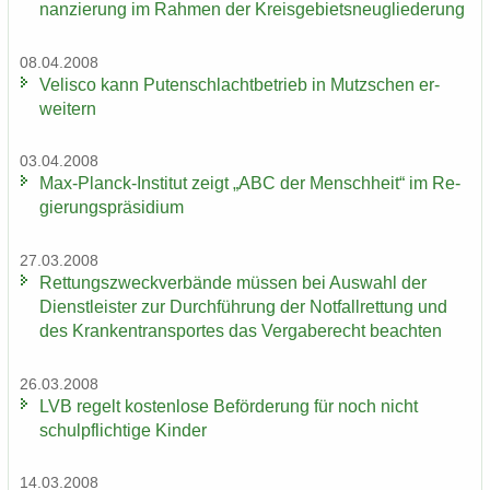
nan­zie­rung im Rah­men der Kreis­ge­biets­neu­glie­de­rung
08.04.2008
Ve­lis­co kann Pu­ten­schlacht­be­trieb in Mutz­schen er­
wei­tern
03.04.2008
Max-​Planck-Institut zeigt „ABC der Mensch­heit“ im Re­
gie­rungs­prä­si­di­um
27.03.2008
Ret­tungs­zweck­ver­bän­de müs­sen bei Aus­wahl der
Dienst­leis­ter zur Durch­füh­rung der Not­fall­ret­tung und
des Kran­ken­trans­por­tes das Ver­ga­be­recht be­ach­ten
26.03.2008
LVB re­gelt kos­ten­lo­se Be­för­de­rung für noch nicht
schul­pflich­ti­ge Kin­der
14.03.2008