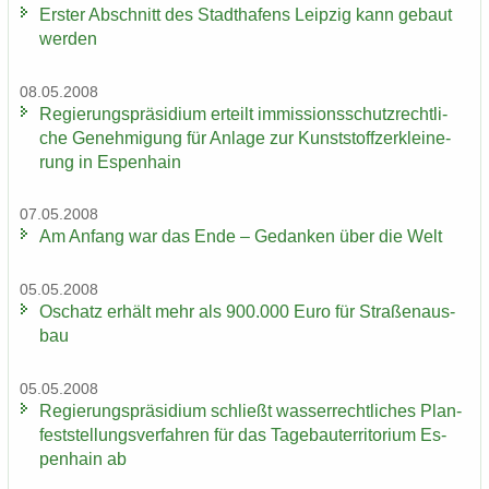
Ers­ter Ab­schnitt des Stadt­ha­fens Leip­zig kann ge­baut
wer­den
08.05.2008
Re­gie­rungs­prä­si­di­um er­teilt im­mis­si­ons­schutz­recht­li­
che Ge­neh­mi­gung für An­la­ge zur Kunst­stoff­zer­klei­ne­
rung in Es­pen­hain
07.05.2008
Am An­fang war das Ende – Ge­dan­ken über die Welt
05.05.2008
Oschatz er­hält mehr als 900.000 Euro für Stra­ßen­aus­
bau
05.05.2008
Re­gie­rungs­prä­si­di­um schließt was­ser­recht­li­ches Plan­
fest­stel­lungs­ver­fah­ren für das Ta­ge­bau­ter­ri­to­ri­um Es­
pen­hain ab