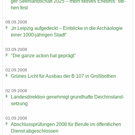
ger Se­en­land­schaft 2025 – mein fik­ti­ves Er­leb­nis“ ste­
hen fest
08.09.2008
„In Leip­zig auf­ge­deckt – Ein­bli­cke in die Ar­chäo­lo­gie
einer 1000-​jährigen Stadt“
03.09.2008
"Die ganze ac­tion hat ge­prägt"
02.09.2008
Grü­nes Licht für Aus­bau der B 107 in Groß­bo­then
02.09.2008
Lan­des­di­rek­ti­on ge­neh­migt grund­haf­te Deich­in­stand­
set­zung
01.09.2008
Ab­schluss­prü­fun­gen 2008 für Be­ru­fe im öf­fent­li­chen
Dienst ab­ge­schlos­sen