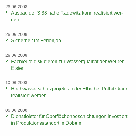
26.06.2008
Aus­bau der S 38 nahe Ra­ge­witz kann rea­li­siert wer­
den
26.06.2008
Si­cher­heit im Fe­ri­en­job
26.06.2008
Fach­leu­te dis­ku­tie­ren zur Was­ser­qua­li­tät der Wei­ßen
Els­ter
10.06.2008
Hoch­was­ser­schutz­pro­jekt an der Elbe bei Pol­bitz kann
rea­li­siert wer­den
06.06.2008
Dienst­leis­ter für Ober­flä­chen­be­schich­tun­gen in­ves­tiert
in Pro­duk­ti­ons­stand­ort in Dö­beln