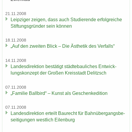
21.11.2008
Leip­zi­ger zei­gen, dass auch Stu­die­ren­de er­folg­rei­che
Stif­tungs­grün­der sein kön­nen
18.11.2008
„Auf den zwei­ten Blick – Die Äs­the­tik des Ver­falls“
14.11.2008
Lan­des­di­rek­ti­on be­stä­tigt städ­te­bau­li­ches Ent­wick­
lungs­kon­zept der Gro­ßen Kreis­stadt De­litzsch
07.11.2008
„Fa­mi­lie Ball­bird“ – Kunst als Ge­schen­ke­di­ti­on
07.11.2008
Lan­des­di­rek­ti­on er­teilt Bau­recht für Bahn­über­gangs­be­
sei­ti­gun­gen west­lich Ei­len­burg