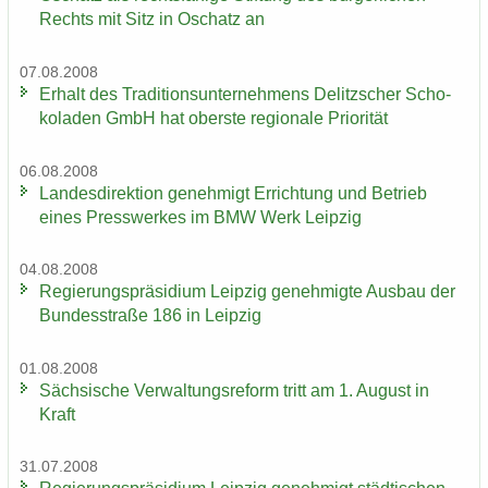
Rechts mit Sitz in Oschatz an
07.08.2008
Er­halt des Tra­di­ti­ons­un­ter­neh­mens De­litz­scher Scho­
ko­la­den GmbH hat obers­te re­gio­na­le Prio­ri­tät
06.08.2008
Lan­des­di­rek­ti­on ge­neh­migt Er­rich­tung und Be­trieb
eines Press­wer­kes im BMW Werk Leip­zig
04.08.2008
Re­gie­rungs­prä­si­di­um Leip­zig ge­neh­mig­te Aus­bau der
Bun­des­stra­ße 186 in Leip­zig
01.08.2008
Säch­si­sche Ver­wal­tungs­re­form tritt am 1. Au­gust in
Kraft
31.07.2008