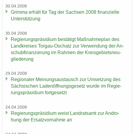
30.04.2008
Grim­ma er­hält für Tag der Sach­sen 2008 fi­nan­zi­el­le
Un­ter­stüt­zung
30.04.2008
Re­gie­rungs­prä­si­di­um be­stä­tigt Maß­nah­me­plan des
Land­krei­ses Torgau-​Oschatz zur Ver­wen­dung der An­
schub­fi­nan­zie­rung im Rah­men der Kreis­ge­biets­neu­
glie­de­rung
29.04.2008
Re­gio­na­ler Mei­nungs­aus­tausch zur Um­set­zung des
Säch­si­schen La­den­öff­nungs­ge­setz wurde im Re­gie­
rungs­prä­si­di­um fort­ge­setzt
24.04.2008
Re­gie­rungs­prä­si­di­um weist Land­rats­amt zur An­dro­
hung der Er­satz­vor­nah­me an