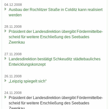
04.12.2008
Aus­bau der Roch­lit­zer Stra­ße in Col­ditz kann rea­li­siert
wer­den
28.11.2008
Prä­si­dent der Lan­des­di­rek­ti­on über­gibt För­der­mit­tel­be­
scheid für wei­te­re Er­schlie­ßung des See­ba­des
Zwenkau
27.11.2008
Lan­des­di­rek­ti­on be­stä­tigt Schkeu­ditz städ­te­bau­li­ches
Ent­wick­lungs­kon­zept
26.11.2008
„Leip­zig spie­gelt sich“
24.11.2008
Prä­si­dent der Lan­des­di­rek­ti­on über­gibt För­der­mit­tel­be­
scheid für wei­te­re Er­schlie­ßung des See­ba­des
Zwenkau