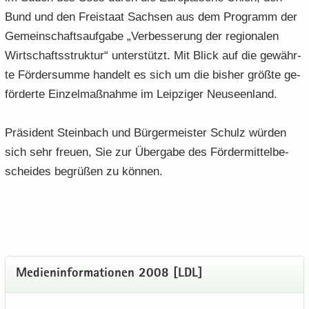
Bund und den Frei­staat Sach­sen aus dem Pro­gramm der
Ge­mein­schafts­auf­ga­be „Ver­bes­se­rung der re­gio­na­len
Wirt­schafts­struk­tur“ un­ter­stützt. Mit Blick auf die ge­währ­
te För­der­sum­me han­delt es sich um die bis­her größ­te ge­
för­der­te Ein­zel­maß­nah­me im Leip­zi­ger Neu­seen­land.
Prä­si­dent Stein­bach und Bür­ger­meis­ter Schulz wür­den
sich sehr freu­en, Sie zur Über­ga­be des För­der­mit­tel­be­
schei­des be­grü­ßen zu kön­nen.
Me­di­en­in­for­ma­tio­nen 2008 [LDL]