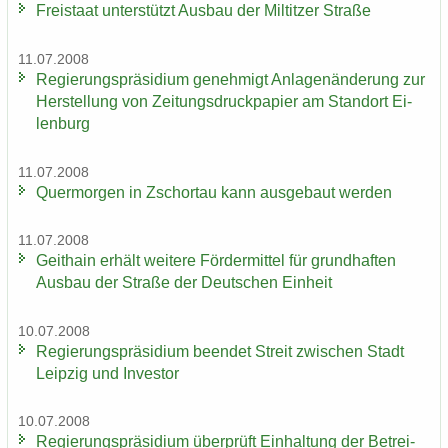
Frei­staat un­ter­stützt Aus­bau der Mil­tit­zer Stra­ße
11.07.2008
Re­gie­rungs­prä­si­di­um ge­neh­migt An­la­gen­än­de­rung zur
Her­stel­lung von Zei­tungs­druck­pa­pier am Stand­ort Ei­
len­burg
11.07.2008
Quer­mor­gen in Zschor­tau kann aus­ge­baut wer­den
11.07.2008
Geit­hain er­hält wei­te­re För­der­mit­tel für grund­haf­ten
Aus­bau der Stra­ße der Deut­schen Ein­heit
10.07.2008
Re­gie­rungs­prä­si­di­um be­en­det Streit zwi­schen Stadt
Leip­zig und In­ves­tor
10.07.2008
Re­gie­rungs­prä­si­di­um über­prüft Ein­hal­tung der Be­trei­