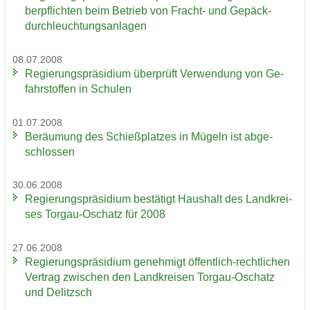
ber­pflich­ten beim Be­trieb von Fracht-​ und Ge­päck­
durch­leuch­tungs­an­la­gen
08.07.2008
Re­gie­rungs­prä­si­di­um über­prüft Ver­wen­dung von Ge­
fahr­stof­fen in Schu­len
01.07.2008
Be­räu­mung des Schieß­plat­zes in Mü­geln ist ab­ge­
schlos­sen
30.06.2008
Re­gie­rungs­prä­si­di­um be­stä­tigt Haus­halt des Land­krei­
ses Torgau-​Oschatz für 2008
27.06.2008
Re­gie­rungs­prä­si­di­um ge­neh­migt öffentlich-​rechtlichen
Ver­trag zwi­schen den Land­krei­sen Torgau-​Oschatz
und De­litzsch