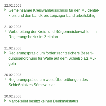
22.02.2008
Ge­mein­sa­mer Kreis­wahl­aus­schuss für den Mul­den­tal­
kreis und den Land­kreis Leip­zi­ger Land ar­beits­fä­hig
21.02.2008
Vor­be­rei­tung der Kreis-​ und Bür­ger­meis­ter­wah­len im
Re­gie­rungs­be­zirk im Zeit­plan
21.02.2008
Re­gie­rungs­prä­si­di­um for­dert rechts­si­che­re Be­sei­ti­
gungs­an­ord­nung für Wälle auf dem Schieß­platz Mü­
geln
20.02.2008
Re­gie­rungs­prä­si­di­um weist Über­prü­fun­gen des
Schieß­plat­zes Sör­ne­witz an
20.02.2008
Marx-​Relief be­sitzt kei­nen Denk­mal­sta­tus