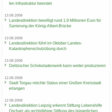
len In­fra­struk­tur be­en­det
13.08.2008
Lan­des­di­rek­ti­on be­wil­ligt rund 1,9 Mil­lio­nen Euro für
Sa­nie­rung der König-​Albert-Brücke
13.08.2008
Lan­des­di­rek­ti­on führt im Ok­to­ber Landes-​
Katastrophenschutzübung durch
13.08.2008
De­litz­scher Scho­ko­la­den­werk kann wei­ter pro­du­zie­ren
12.08.2008
Stadt Tor­gau möch­te Sta­tus einer Gro­ßen Kreis­stadt
er­lan­gen
12.08.2008
Lan­des­di­rek­ti­on Leip­zig er­kennt Stif­tung Le­bens­hil­fe
Oschatz als rechts­fä­hi­ge Stif­tung des bür­ger­li­chen