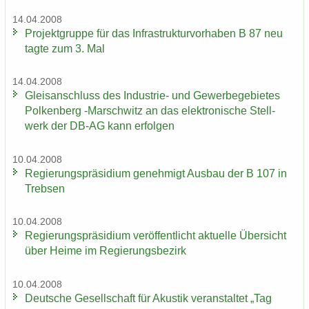
14.04.2008
Pro­jekt­grup­pe für das In­fra­struk­tur­vor­ha­ben B 87 neu
tagte zum 3. Mal
14.04.2008
Gleis­an­schluss des Industrie-​ und Ge­wer­be­ge­bie­tes
Pol­ken­berg -​Marschwitz an das elek­tro­ni­sche Stell­
werk der DB-AG kann er­fol­gen
10.04.2008
Re­gie­rungs­prä­si­di­um ge­neh­migt Aus­bau der B 107 in
Treb­sen
10.04.2008
Re­gie­rungs­prä­si­di­um ver­öf­fent­licht ak­tu­el­le Über­sicht
über Heime im Re­gie­rungs­be­zirk
10.04.2008
Deut­sche Ge­sell­schaft für Akus­tik ver­an­stal­tet „Tag