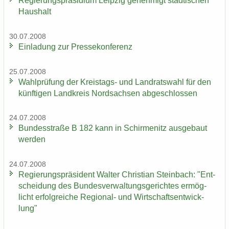
Re­gie­rungs­prä­si­di­um Leip­zig ge­neh­migt städ­ti­schen
Haus­halt
30.07.2008
Ein­la­dung zur Pres­se­kon­fe­renz
25.07.2008
Wahl­prü­fung der Kreistags-​ und Land­rats­wahl für den
künf­ti­gen Land­kreis Nord­sach­sen ab­ge­schlos­sen
24.07.2008
Bun­des­stra­ße B 182 kann in Schir­menitz aus­ge­baut
wer­den
24.07.2008
Re­gie­rungs­prä­si­dent Wal­ter Chris­ti­an Stein­bach: "Ent­
schei­dung des Bun­des­ver­wal­tungs­ge­rich­tes er­mög­
licht er­folg­rei­che Regional-​ und Wirt­schafts­ent­wick­
lung"