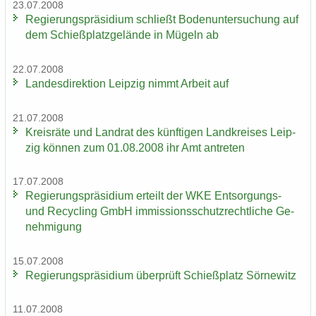
23.07.2008
Re­gie­rungs­prä­si­di­um schließt Bo­den­un­ter­su­chung auf
dem Schieß­platz­ge­län­de in Mü­geln ab
22.07.2008
Lan­des­di­rek­ti­on Leip­zig nimmt Ar­beit auf
21.07.2008
Kreis­rä­te und Land­rat des künf­ti­gen Land­krei­ses Leip­
zig kön­nen zum 01.08.2008 ihr Amt an­tre­ten
17.07.2008
Re­gie­rungs­prä­si­di­um er­teilt der WKE Entsorgungs-​
und Re­cy­cling GmbH im­mis­si­ons­schutz­recht­li­che Ge­
neh­mi­gung
15.07.2008
Re­gie­rungs­prä­si­di­um über­prüft Schieß­platz Sör­ne­witz
11.07.2008