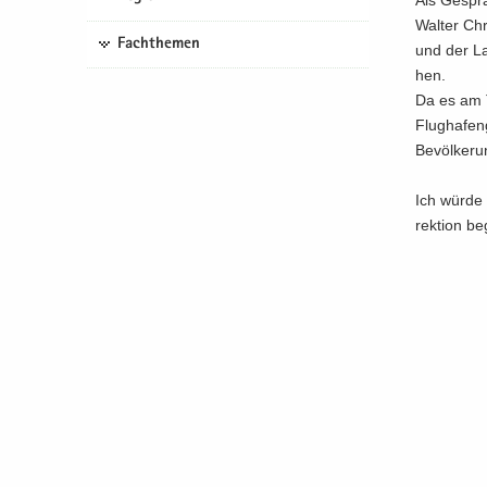
Als Ge­sprä
Wal­ter Chr
Fachthemen
und der Lan
hen.
Da es am T
Flug­ha­fen
Be­völ­ke­r
Ich würde 
rek­ti­on b