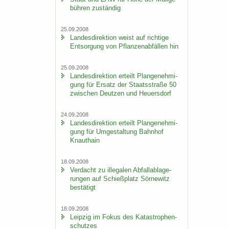
büh­ren zu­stän­dig
25.09.2008
Lan­des­di­rek­ti­on weist auf rich­ti­ge
Ent­sor­gung von Pflan­zen­ab­fäl­len hin
25.09.2008
Lan­des­di­rek­ti­on er­teilt Plan­ge­neh­mi­
gung für Er­satz der Staats­stra­ße 50
zwi­schen Deut­zen und Heu­ers­dorf
24.09.2008
Lan­des­di­rek­ti­on er­teilt Plan­ge­neh­mi­
gung für Um­ge­stal­tung Bahn­hof
Knaut­hain
18.09.2008
Ver­dacht zu il­le­ga­len Ab­fall­ab­la­ge­
run­gen auf Schieß­platz Sör­ne­witz
be­stä­tigt
18.09.2008
Leip­zig im Fokus des Ka­ta­stro­phen­
schut­zes