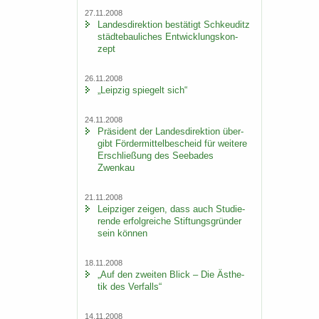
27.11.2008
Lan­des­di­rek­ti­on be­stä­tigt Schkeu­ditz
städ­te­bau­li­ches Ent­wick­lungs­kon­
zept
26.11.2008
„Leip­zig spie­gelt sich“
24.11.2008
Prä­si­dent der Lan­des­di­rek­ti­on über­
gibt För­der­mit­tel­be­scheid für wei­te­re
Er­schlie­ßung des See­ba­des
Zwenkau
21.11.2008
Leip­zi­ger zei­gen, dass auch Stu­die­
ren­de er­folg­rei­che Stif­tungs­grün­der
sein kön­nen
18.11.2008
„Auf den zwei­ten Blick – Die Äs­the­
tik des Ver­falls“
14.11.2008