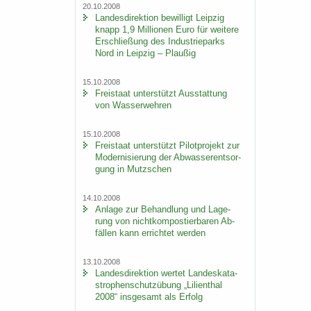
20.10.2008
Lan­des­di­rek­ti­on be­wil­ligt Leip­zig
knapp 1,9 Mil­lio­nen Euro für wei­te­re
Er­schlie­ßung des In­dus­trie­parks
Nord in Leip­zig – Plau­ßig
15.10.2008
Frei­staat un­ter­stützt Aus­stat­tung
von Was­ser­weh­ren
15.10.2008
Frei­staat un­ter­stützt Pi­lot­pro­jekt zur
Mo­der­ni­sie­rung der Ab­was­ser­ent­sor­
gung in Mutz­schen
14.10.2008
An­la­ge zur Be­hand­lung und La­ge­
rung von nicht­kom­pos­tier­ba­ren Ab­
fäl­len kann er­rich­tet wer­den
13.10.2008
Lan­des­di­rek­ti­on wer­tet Lan­des­ka­ta­
stro­phen­schutz­übung „Li­li­en­thal
2008“ ins­ge­samt als Er­folg