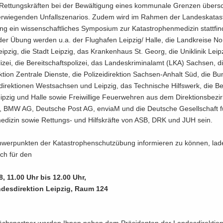
 Ret­tungs­kräf­ten bei der Be­wäl­ti­gung eines kom­mu­na­le Gren­zen über­sc
­wie­gen­den Un­fallsze­na­ri­os. Zudem wird im Rah­men der Lan­des­ka­ta­s
g ein wis­sen­schaft­li­ches Sym­po­si­um zur Ka­ta­stro­phen­me­di­zin statt­fin
te der Übung wer­den u.a. der Flug­ha­fen Leip­zig/ Halle, die Land­krei­se N
p­zig, die Stadt Leip­zig, das Kran­ken­haus St. Georg, die Uni­kli­nik Leip­
li­zei, die Be­reit­schafts­po­li­zei, das Lan­des­kri­mi­nal­amt (LKA) Sach­sen, 
­rek­ti­on Zen­tra­le Diens­te, die Po­li­zei­di­rek­ti­on Sachsen-​Anhalt Süd, die B
ei­di­rek­tio­nen West­sach­sen und Leip­zig, das Tech­ni­sche Hilfs­werk, die Be­
p­zig und Halle sowie Frei­wil­li­ge Feu­er­weh­ren aus dem Di­rek­ti­ons­be­zir
 BMW AG, Deut­sche Post AG, en­viaM und die Deut­sche Ge­sell­schaft fü
me­di­zin sowie Rettungs-​ und Hilfs­kräf­te von ASB, DRK und JUH sein.
er­punk­ten der Ka­ta­stro­phen­schutz­übung in­for­mie­ren zu kön­nen, lad
ich für den
8, 11.00 Uhr bis 12.00 Uhr,
­des­di­rek­ti­on Leip­zig, Raum 124