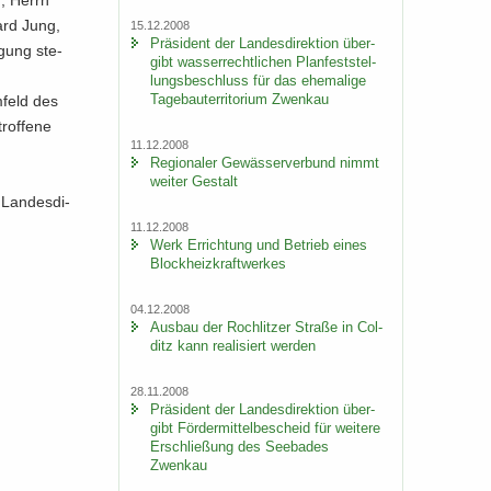
n, Herrn
hard Jung,
15.12.2008
Prä­si­dent der Lan­des­di­rek­ti­on über­
­gung ste­
gibt was­ser­recht­li­chen Plan­fest­stel­
lungs­be­schluss für das ehe­ma­li­ge
Ta­ge­bau­ter­ri­to­ri­um Zwenkau
­feld des
rof­fe­ne
11.12.2008
Re­gio­na­ler Ge­wäs­ser­ver­bund nimmt
wei­ter Ge­stalt
Lan­des­di­
11.12.2008
Werk Er­rich­tung und Be­trieb eines
Block­heiz­kraft­wer­kes
04.12.2008
Aus­bau der Roch­lit­zer Stra­ße in Col­
ditz kann rea­li­siert wer­den
28.11.2008
Prä­si­dent der Lan­des­di­rek­ti­on über­
gibt För­der­mit­tel­be­scheid für wei­te­re
Er­schlie­ßung des See­ba­des
Zwenkau