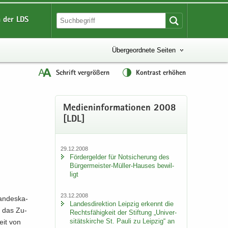
 der LDS
Übergeordnete Seiten
Schrift vergrößern
Kontrast erhöhen
Me­di­en­in­for­ma­tio­nen 2008
[LDL]
29.12.2008
För­der­gel­der für Not­si­che­rung des
Bürgermeister-​Müller-Hauses be­wil­
ligt
23.12.2008
an­des­ka­
Lan­des­di­rek­ti­on Leip­zig er­kennt die
ll das Zu­
Rechts­fä­hig­keit der Stif­tung „Uni­ver­
si­täts­kir­che St. Pauli zu Leip­zig“ an
beit von