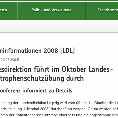
hsen
Politik und Verwaltung
Fachthemen
en­in­for­ma­tio­nen 2008 [LDL]
- 13.08.2008]
s­di­rek­ti­on führt im Ok­to­ber Landes-​
strophenschutzübung durch
kon­fe­renz in­for­miert zu De­tails
ei­tung der Lan­des­di­rek­ti­on Leip­zig wird vom 09. bis 11. Ok­to­ber die L
n­schutz­übung „Li­li­en­thal 2008“ durch­ge­führt wer­den. Geübt wer­den so
­ken der Ka­ta­stro­phen­schutz­stä­be ei­ner­seits und die ab­ge­stimm­te Ar­