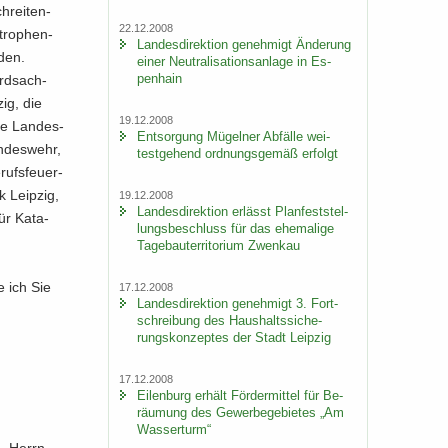
hrei­ten­
22.12.2008
tro­phen­
Lan­des­di­rek­ti­on ge­neh­migt Än­de­rung
­den.
einer Neu­tra­li­sa­ti­ons­an­la­ge in Es­
pen­hain
ord­sach­
zig, die
19.12.2008
die Lan­des­
Ent­sor­gung Mü­gel­ner Ab­fäl­le wei­
un­des­wehr,
test­ge­hend ord­nungs­ge­mäß er­folgt
rufs­feu­er­
k Leip­zig,
19.12.2008
Lan­des­di­rek­ti­on er­lässt Plan­fest­stel­
r Ka­ta­
lungs­be­schluss für das ehe­ma­li­ge
Ta­ge­bau­ter­ri­to­ri­um Zwenkau
e ich Sie
17.12.2008
Lan­des­di­rek­ti­on ge­neh­migt 3. Fort­
schrei­bung des Haus­halts­si­che­
rungs­kon­zep­tes der Stadt Leip­zig
17.12.2008
Ei­len­burg er­hält För­der­mit­tel für Be­
räu­mung des Ge­wer­be­ge­bie­tes „Am
Was­ser­turm“