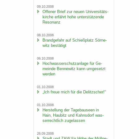
09.10.2008
Of­fe­ner Brief zur neuen Uni­ver­si­täts­
kir­che er­fährt hohe un­ter­stüt­zen­de
Re­so­nanz
08.10.2008
Brand­ge­fahr auf Schieß­platz Sör­ne­
witz be­stä­tigt
06.10.2008
Hoch­was­ser­schutz­an­la­ge für Ge­
mein­de Ben­ne­witz kann um­ge­setzt
wer­den
01.10.2008
„Ich freue mich für die De­litz­scher!“
01.10.2008
Her­stel­lung der Ta­ge­bau­se­en in
Hain, Hau­bitz und Kahns­dorf was­
ser­recht­lich zu­ge­las­sen
26.09.2008
Stadt und ZAW für Höhe der Müll­ge­