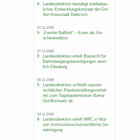
Lan­des­di­rek­ti­on be­stä­tigt städ­te­bau­
li­ches Ent­wick­lungs­kon­zept der Gro­
ßen Kreis­stadt De­litzsch
07.11.2008
„Fa­mi­lie Ball­bird“ – Kunst als Ge­
schen­ke­di­ti­on
07.11.2008
Lan­des­di­rek­ti­on er­teilt Bau­recht für
Bahn­über­gangs­be­sei­ti­gun­gen west­
lich Ei­len­burg
05.11.2008
Lan­des­di­rek­ti­on schließt was­ser­
recht­li­ches Plan­fest­stel­lungs­ver­fah­
ren zum Ta­ge­bau­ter­ri­to­ri­um Borna-​
Ost/Bock­witz ab
04.11.2008
Lan­des­di­rek­ti­on er­teilt WRC in Wur­
zen im­mis­si­ons­schutz­recht­li­che Ge­
neh­mi­gung