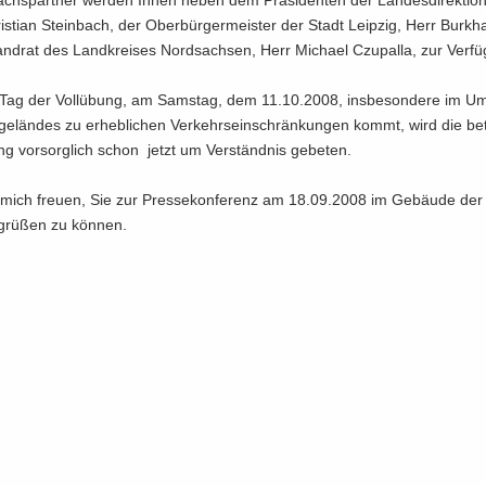
chs­part­ner wer­den Ihnen neben dem Prä­si­den­ten der Lan­des­di­rek­ti­o
is­ti­an Stein­bach, der Ober­bür­ger­meis­ter der Stadt Leip­zig, Herr Burk­
d­rat des Land­krei­ses Nord­sach­sen, Herr Mi­cha­el Czu­pal­la, zur Ver­fü
ag der Voll­übung, am Sams­tag, dem 11.10.2008, ins­be­son­de­re im Um
­ge­län­des zu er­heb­li­chen Ver­kehrs­ein­schrän­kun­gen kommt, wird die be­t
ung vor­sorg­lich schon jetzt um Ver­ständ­nis ge­be­ten.
mich freu­en, Sie zur Pres­se­kon­fe­renz am 18.09.2008 im Ge­bäu­de der 
e­grü­ßen zu kön­nen.