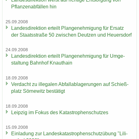
Pflan­zen­ab­fäl­len hin
25.09.2008
Lan­des­di­rek­ti­on er­teilt Plan­ge­neh­mi­gung für Er­satz
der Staats­stra­ße 50 zwi­schen Deut­zen und Heu­ers­dorf
24.09.2008
Lan­des­di­rek­ti­on er­teilt Plan­ge­neh­mi­gung für Um­ge­
stal­tung Bahn­hof Knaut­hain
18.09.2008
Ver­dacht zu il­le­ga­len Ab­fall­ab­la­ge­run­gen auf Schieß­
platz Sör­ne­witz be­stä­tigt
18.09.2008
Leip­zig im Fokus des Ka­ta­stro­phen­schut­zes
15.09.2008
Ein­la­dung zur Lan­des­ka­ta­stro­phen­schutz­übung "Li­li­