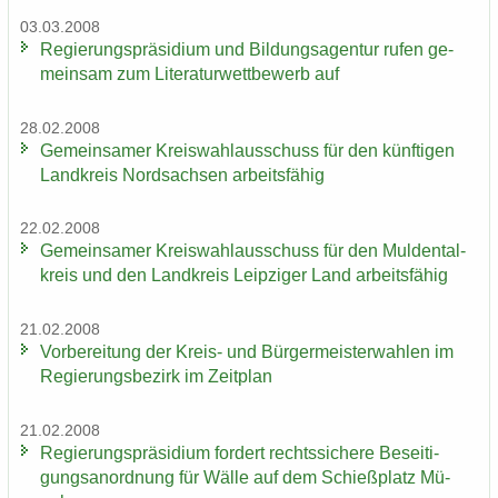
03.03.2008
Re­gie­rungs­prä­si­di­um und Bil­dungs­agen­tur rufen ge­
mein­sam zum Li­te­ra­tur­wett­be­werb auf
28.02.2008
Ge­mein­sa­mer Kreis­wahl­aus­schuss für den künf­ti­gen
Land­kreis Nord­sach­sen ar­beits­fä­hig
22.02.2008
Ge­mein­sa­mer Kreis­wahl­aus­schuss für den Mul­den­tal­
kreis und den Land­kreis Leip­zi­ger Land ar­beits­fä­hig
21.02.2008
Vor­be­rei­tung der Kreis-​ und Bür­ger­meis­ter­wah­len im
Re­gie­rungs­be­zirk im Zeit­plan
21.02.2008
Re­gie­rungs­prä­si­di­um for­dert rechts­si­che­re Be­sei­ti­
gungs­an­ord­nung für Wälle auf dem Schieß­platz Mü­