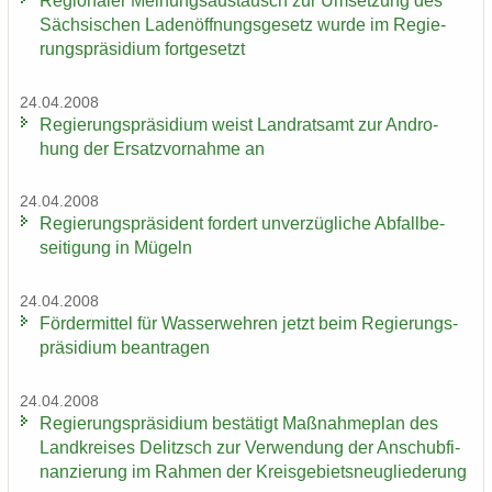
Re­gio­na­ler Mei­nungs­aus­tausch zur Um­set­zung des
Säch­si­schen La­den­öff­nungs­ge­setz wurde im Re­gie­
rungs­prä­si­di­um fort­ge­setzt
24.04.2008
Re­gie­rungs­prä­si­di­um weist Land­rats­amt zur An­dro­
hung der Er­satz­vor­nah­me an
24.04.2008
Re­gie­rungs­prä­si­dent for­dert un­ver­züg­li­che Ab­fall­be­
sei­ti­gung in Mü­geln
24.04.2008
För­der­mit­tel für Was­ser­weh­ren jetzt beim Re­gie­rungs­
prä­si­di­um be­an­tra­gen
24.04.2008
Re­gie­rungs­prä­si­di­um be­stä­tigt Maß­nah­me­plan des
Land­krei­ses De­litzsch zur Ver­wen­dung der An­schub­fi­
nan­zie­rung im Rah­men der Kreis­ge­biets­neu­glie­de­rung