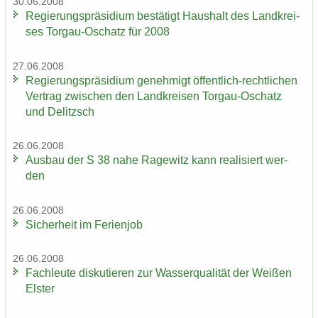
30.06.2008
Re­gie­rungs­prä­si­di­um be­stä­tigt Haus­halt des Land­krei­
ses Torgau-​Oschatz für 2008
27.06.2008
Re­gie­rungs­prä­si­di­um ge­neh­migt öffentlich-​rechtlichen
Ver­trag zwi­schen den Land­krei­sen Torgau-​Oschatz
und De­litzsch
26.06.2008
Aus­bau der S 38 nahe Ra­ge­witz kann rea­li­siert wer­
den
26.06.2008
Si­cher­heit im Fe­ri­en­job
26.06.2008
Fach­leu­te dis­ku­tie­ren zur Was­ser­qua­li­tät der Wei­ßen
Els­ter