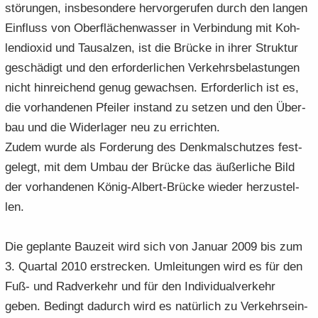
stö­run­gen, ins­be­son­de­re her­vor­ge­ru­fen durch den lan­gen
Ein­fluss von Ober­flä­chen­was­ser in Ver­bin­dung mit Koh­
len­di­oxid und Tau­sal­zen, ist die Brü­cke in ihrer Struk­tur
ge­schä­digt und den er­for­der­li­chen Ver­kehrs­be­las­tun­gen
nicht hin­rei­chend genug ge­wach­sen. Er­for­der­lich ist es,
die vor­han­de­nen Pfei­ler in­stand zu set­zen und den Über­
bau und die Wi­der­la­ger neu zu er­rich­ten.
Zudem wurde als For­de­rung des Denk­mal­schut­zes fest­
ge­legt, mit dem Umbau der Brü­cke das äu­ßer­li­che Bild
der vor­han­de­nen König-​Albert-Brücke wie­der her­zu­stel­
len.
Die ge­plan­te Bau­zeit wird sich von Ja­nu­ar 2009 bis zum
3. Quar­tal 2010 er­stre­cken. Um­lei­tun­gen wird es für den
Fuß- und Rad­ver­kehr und für den In­di­vi­du­al­ver­kehr
geben. Be­dingt da­durch wird es na­tür­lich zu Ver­kehrs­ein­