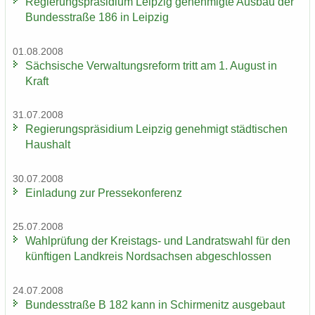
Re­gie­rungs­prä­si­di­um Leip­zig ge­neh­mig­te Aus­bau der
Bun­des­stra­ße 186 in Leip­zig
01.08.2008
Säch­si­sche Ver­wal­tungs­re­form tritt am 1. Au­gust in
Kraft
31.07.2008
Re­gie­rungs­prä­si­di­um Leip­zig ge­neh­migt städ­ti­schen
Haus­halt
30.07.2008
Ein­la­dung zur Pres­se­kon­fe­renz
25.07.2008
Wahl­prü­fung der Kreistags-​ und Land­rats­wahl für den
künf­ti­gen Land­kreis Nord­sach­sen ab­ge­schlos­sen
24.07.2008
Bun­des­stra­ße B 182 kann in Schir­menitz aus­ge­baut