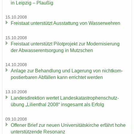
in Leip­zig – Plau­ßig
15.10.2008
Frei­staat un­ter­stützt Aus­stat­tung von Was­ser­weh­ren
15.10.2008
Frei­staat un­ter­stützt Pi­lot­pro­jekt zur Mo­der­ni­sie­rung
der Ab­was­ser­ent­sor­gung in Mutz­schen
14.10.2008
An­la­ge zur Be­hand­lung und La­ge­rung von nicht­kom­
pos­tier­ba­ren Ab­fäl­len kann er­rich­tet wer­den
13.10.2008
Lan­des­di­rek­ti­on wer­tet Lan­des­ka­ta­stro­phen­schutz­
übung „Li­li­en­thal 2008“ ins­ge­samt als Er­folg
09.10.2008
Of­fe­ner Brief zur neuen Uni­ver­si­täts­kir­che er­fährt hohe
un­ter­stüt­zen­de Re­so­nanz