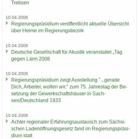
Treb­sen
10.04.2008
Re­gie­rungs­prä­si­di­um ver­öf­fent­licht ak­tu­el­le Über­sicht
über Heime im Re­gie­rungs­be­zirk
10.04.2008
Deut­sche Ge­sell­schaft für Akus­tik ver­an­stal­tet „Tag
gegen Lärm 2008
10.04.2008
Re­gie­rungs­prä­si­di­um zeigt Aus­stel­lung "...ge­ra­de
Dich, Ar­bei­ter, wol­len wir." zum 75. Jah­res­tag der Be­
set­zung der Ge­werk­schafts­häu­ser in Sach­
sen/Deutsch­land 1933
10.04.2008
Ach­ter re­gio­na­ler Er­fah­rungs­aus­tausch zum Säch­si­
schen La­den­öff­nungs­ge­setz fand im Re­gie­rungs­prä­si­
di­um statt