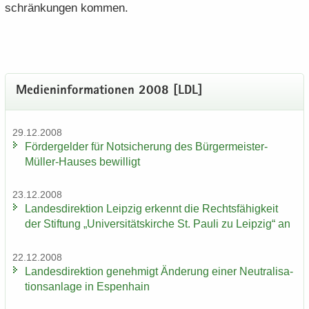
schrän­kun­gen kom­men.
Me­di­en­in­for­ma­tio­nen 2008 [LDL]
29.12.2008
För­der­gel­der für Not­si­che­rung des Bürgermeister-​
Müller-Hauses be­wil­ligt
23.12.2008
Lan­des­di­rek­ti­on Leip­zig er­kennt die Rechts­fä­hig­keit
der Stif­tung „Uni­ver­si­täts­kir­che St. Pauli zu Leip­zig“ an
22.12.2008
Lan­des­di­rek­ti­on ge­neh­migt Än­de­rung einer Neu­tra­li­sa­
ti­ons­an­la­ge in Es­pen­hain