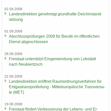
02.09.2008
Lan­des­di­rek­ti­on ge­neh­migt grund­haf­te Deich­in­stand­
set­zung
01.09.2008
Ab­schluss­prü­fun­gen 2008 für Be­ru­fe im öf­fent­li­chen
Dienst ab­ge­schlos­sen
28.08.2008
Frei­staat un­ter­stützt Ein­ge­mein­dung von Lob­städt
nach Neu­kie­ritzsch
22.08.2008
Lan­des­di­rek­ti­on er­öff­net Raum­ord­nungs­ver­fah­ren für
Erd­gas­trans­port­lei­tung - Mit­tel­eu­ro­päi­sche Trans­ver­sa­
le (MET)
19.08.2008
Frei­staat för­dert Ver­bes­se­rung der Lebens-​ und Er­