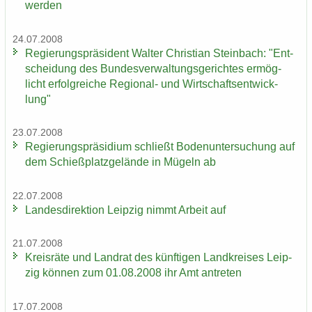
wer­den
24.07.2008
Re­gie­rungs­prä­si­dent Wal­ter Chris­ti­an Stein­bach: "Ent­
schei­dung des Bun­des­ver­wal­tungs­ge­rich­tes er­mög­
licht er­folg­rei­che Regional-​ und Wirt­schafts­ent­wick­
lung"
23.07.2008
Re­gie­rungs­prä­si­di­um schließt Bo­den­un­ter­su­chung auf
dem Schieß­platz­ge­län­de in Mü­geln ab
22.07.2008
Lan­des­di­rek­ti­on Leip­zig nimmt Ar­beit auf
21.07.2008
Kreis­rä­te und Land­rat des künf­ti­gen Land­krei­ses Leip­
zig kön­nen zum 01.08.2008 ihr Amt an­tre­ten
17.07.2008