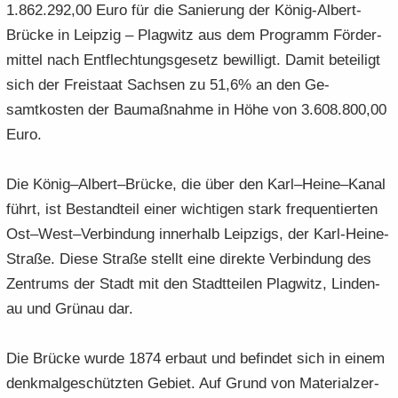
1.862.292,00 Euro für die Sa­nie­rung der König-​Albert-
e
e
­
t
a
­
Brücke in Leip­zig – Plag­witz aus dem Pro­gramm För­der­
n
n
o
i
­
m
­
­
n
­
mit­tel nach Ent­flech­tungs­ge­setz be­wil­ligt. Damit be­tei­ligt
t
a
d
d
o
i
­
sich der Frei­staat Sach­sen zu 51,6% an den Ge-​
e
e
n
­
t
samtkosten der Bau­maß­nah­me in Höhe von 3.608.800,00
N
N
o
i
Euro.
a
a
n
­
­
­
o
v
v
Die König–Al­bert–Brü­cke, die über den Karl–Heine–Kanal
n
i
i
führt, ist Be­stand­teil einer wich­ti­gen stark fre­quen­tier­ten
­
­
Ost–West–Ver­bin­dung in­ner­halb Leip­zigs, der Karl-​Heine-
g
g
Straße. Diese Stra­ße stellt eine di­rek­te Ver­bin­dung des
a
a
­
­
Zen­trums der Stadt mit den Stadt­tei­len Plag­witz, Lin­den­
t
t
au und Grün­au dar.
i
i
­
­
Die Brü­cke wurde 1874 er­baut und be­fin­det sich in einem
o
o
denk­mal­ge­schütz­ten Ge­biet. Auf Grund von Ma­te­ri­al­zer­
n
n