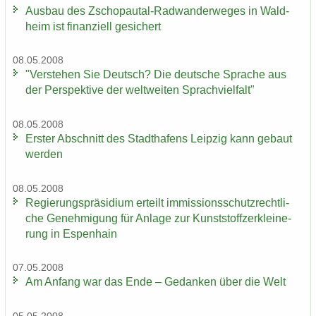
Aus­bau des Zschopautal-​Radwanderweges in Wald­
heim ist fi­nan­zi­ell ge­si­chert
08.05.2008
"Ver­ste­hen Sie Deutsch? Die deut­sche Spra­che aus
der Per­spek­ti­ve der welt­wei­ten Sprach­viel­falt"
08.05.2008
Ers­ter Ab­schnitt des Stadt­ha­fens Leip­zig kann ge­baut
wer­den
08.05.2008
Re­gie­rungs­prä­si­di­um er­teilt im­mis­si­ons­schutz­recht­li­
che Ge­neh­mi­gung für An­la­ge zur Kunst­stoff­zer­klei­ne­
rung in Es­pen­hain
07.05.2008
Am An­fang war das Ende – Ge­dan­ken über die Welt