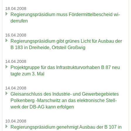
18.04.2008
Re­gie­rungs­prä­si­di­um muss För­der­mit­tel­be­scheid wi­
der­ru­fen
16.04.2008
Re­gie­rungs­prä­si­di­um gibt grü­nes Licht für Aus­bau der
B 183 in Drei­hei­de, Orts­teil Groß­wig
14.04.2008
Pro­jekt­grup­pe für das In­fra­struk­tur­vor­ha­ben B 87 neu
tagte zum 3. Mal
14.04.2008
Gleis­an­schluss des Industrie-​ und Ge­wer­be­ge­bie­tes
Pol­ken­berg -​Marschwitz an das elek­tro­ni­sche Stell­
werk der DB-AG kann er­fol­gen
10.04.2008
Re­gie­rungs­prä­si­di­um ge­neh­migt Aus­bau der B 107 in