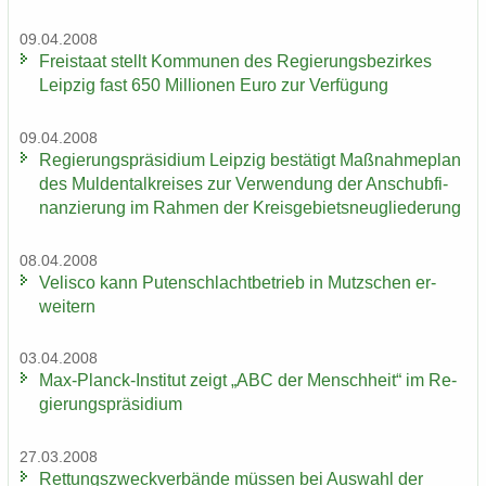
09.04.2008
Frei­staat stellt Kom­mu­nen des Re­gie­rungs­be­zir­kes
Leip­zig fast 650 Mil­lio­nen Euro zur Ver­fü­gung
09.04.2008
Re­gie­rungs­prä­si­di­um Leip­zig be­stä­tigt Maß­nah­me­plan
des Mul­den­tal­krei­ses zur Ver­wen­dung der An­schub­fi­
nan­zie­rung im Rah­men der Kreis­ge­biets­neu­glie­de­rung
08.04.2008
Ve­lis­co kann Pu­ten­schlacht­be­trieb in Mutz­schen er­
wei­tern
03.04.2008
Max-​Planck-Institut zeigt „ABC der Mensch­heit“ im Re­
gie­rungs­prä­si­di­um
27.03.2008
Ret­tungs­zweck­ver­bän­de müs­sen bei Aus­wahl der