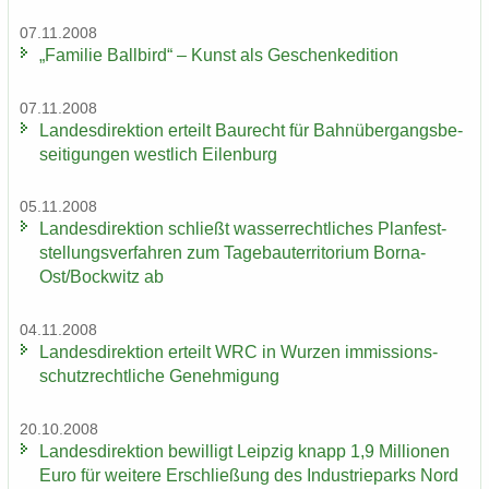
07.11.2008
„Fa­mi­lie Ball­bird“ – Kunst als Ge­schen­ke­di­ti­on
07.11.2008
Lan­des­di­rek­ti­on er­teilt Bau­recht für Bahn­über­gangs­be­
sei­ti­gun­gen west­lich Ei­len­burg
05.11.2008
Lan­des­di­rek­ti­on schließt was­ser­recht­li­ches Plan­fest­
stel­lungs­ver­fah­ren zum Ta­ge­bau­ter­ri­to­ri­um Borna-​
Ost/Bock­witz ab
04.11.2008
Lan­des­di­rek­ti­on er­teilt WRC in Wur­zen im­mis­si­ons­
schutz­recht­li­che Ge­neh­mi­gung
20.10.2008
Lan­des­di­rek­ti­on be­wil­ligt Leip­zig knapp 1,9 Mil­lio­nen
Euro für wei­te­re Er­schlie­ßung des In­dus­trie­parks Nord