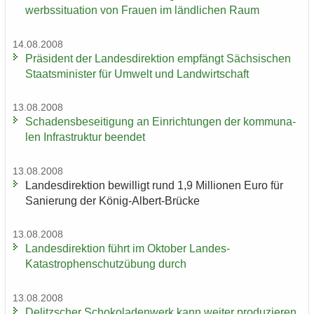
werbs­si­tua­ti­on von Frau­en im länd­li­chen Raum
14.08.2008
Prä­si­dent der Lan­des­di­rek­ti­on emp­fängt Säch­si­schen
Staats­mi­nis­ter für Um­welt und Land­wirt­schaft
13.08.2008
Scha­dens­be­sei­ti­gung an Ein­rich­tun­gen der kom­mu­na­
len In­fra­struk­tur be­en­det
13.08.2008
Lan­des­di­rek­ti­on be­wil­ligt rund 1,9 Mil­lio­nen Euro für
Sa­nie­rung der König-​Albert-Brücke
13.08.2008
Lan­des­di­rek­ti­on führt im Ok­to­ber Landes-​
Katastrophenschutzübung durch
13.08.2008
De­litz­scher Scho­ko­la­den­werk kann wei­ter pro­du­zie­ren