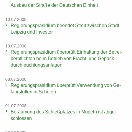
Aus­bau der Stra­ße der Deut­schen Ein­heit
10.07.2008
Re­gie­rungs­prä­si­di­um be­en­det Streit zwi­schen Stadt
Leip­zig und In­ves­tor
10.07.2008
Re­gie­rungs­prä­si­di­um über­prüft Ein­hal­tung der Be­trei­
ber­pflich­ten beim Be­trieb von Fracht-​ und Ge­päck­
durch­leuch­tungs­an­la­gen
08.07.2008
Re­gie­rungs­prä­si­di­um über­prüft Ver­wen­dung von Ge­
fahr­stof­fen in Schu­len
01.07.2008
Be­räu­mung des Schieß­plat­zes in Mü­geln ist ab­ge­
schlos­sen