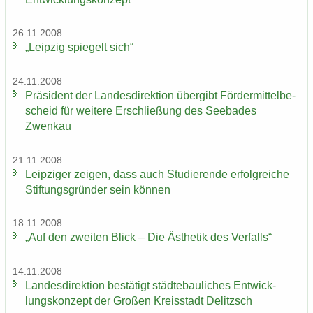
26.11.2008
„Leip­zig spie­gelt sich“
24.11.2008
Prä­si­dent der Lan­des­di­rek­ti­on über­gibt För­der­mit­tel­be­
scheid für wei­te­re Er­schlie­ßung des See­ba­des
Zwenkau
21.11.2008
Leip­zi­ger zei­gen, dass auch Stu­die­ren­de er­folg­rei­che
Stif­tungs­grün­der sein kön­nen
18.11.2008
„Auf den zwei­ten Blick – Die Äs­the­tik des Ver­falls“
14.11.2008
Lan­des­di­rek­ti­on be­stä­tigt städ­te­bau­li­ches Ent­wick­
lungs­kon­zept der Gro­ßen Kreis­stadt De­litzsch