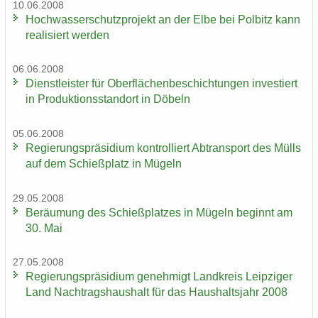
10.06.2008
Hoch­was­ser­schutz­pro­jekt an der Elbe bei Pol­bitz kann
rea­li­siert wer­den
06.06.2008
Dienst­leis­ter für Ober­flä­chen­be­schich­tun­gen in­ves­tiert
in Pro­duk­ti­ons­stand­ort in Dö­beln
05.06.2008
Re­gie­rungs­prä­si­di­um kon­trol­liert Ab­trans­port des Mülls
auf dem Schieß­platz in Mü­geln
29.05.2008
Be­räu­mung des Schieß­plat­zes in Mü­geln be­ginnt am
30. Mai
27.05.2008
Re­gie­rungs­prä­si­di­um ge­neh­migt Land­kreis Leip­zi­ger
Land Nach­trags­haus­halt für das Haus­halts­jahr 2008