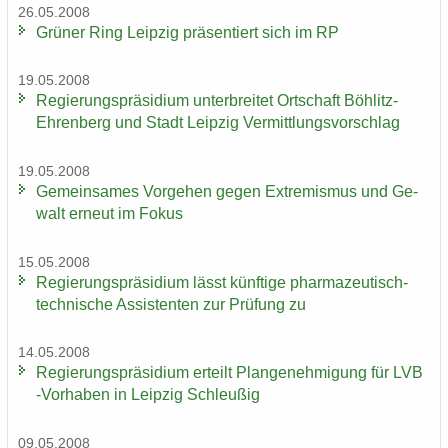
26.05.2008
Grü­ner Ring Leip­zig prä­sen­tiert sich im RP
19.05.2008
Re­gie­rungs­prä­si­di­um un­ter­brei­tet Ort­schaft Böhlitz-​
Ehrenberg und Stadt Leip­zig Ver­mitt­lungs­vor­schlag
19.05.2008
Ge­mein­sa­mes Vor­ge­hen gegen Ex­tre­mis­mus und Ge­
walt er­neut im Fokus
15.05.2008
Re­gie­rungs­prä­si­di­um lässt künf­ti­ge pharmazeutisch-​
technische As­sis­ten­ten zur Prü­fung zu
14.05.2008
Re­gie­rungs­prä­si­di­um er­teilt Plan­ge­neh­mi­gung für LVB
-​Vorhaben in Leip­zig Schleu­ßig
09.05.2008