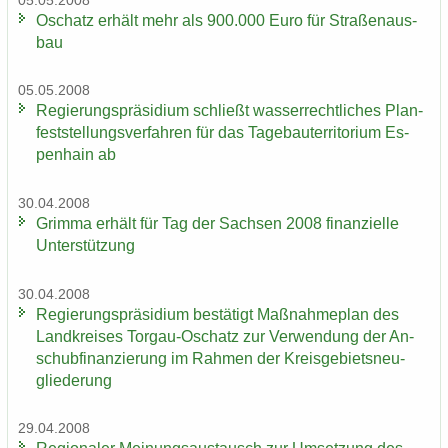
05.05.2008
Oschatz er­hält mehr als 900.000 Euro für Stra­ßen­aus­
bau
05.05.2008
Re­gie­rungs­prä­si­di­um schließt was­ser­recht­li­ches Plan­
fest­stel­lungs­ver­fah­ren für das Ta­ge­bau­ter­ri­to­ri­um Es­
pen­hain ab
30.04.2008
Grim­ma er­hält für Tag der Sach­sen 2008 fi­nan­zi­el­le
Un­ter­stüt­zung
30.04.2008
Re­gie­rungs­prä­si­di­um be­stä­tigt Maß­nah­me­plan des
Land­krei­ses Torgau-​Oschatz zur Ver­wen­dung der An­
schub­fi­nan­zie­rung im Rah­men der Kreis­ge­biets­neu­
glie­de­rung
29.04.2008