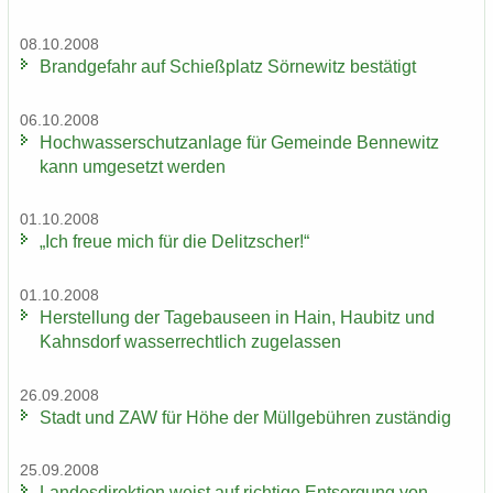
08.10.2008
Brand­ge­fahr auf Schieß­platz Sör­ne­witz be­stä­tigt
06.10.2008
Hoch­was­ser­schutz­an­la­ge für Ge­mein­de Ben­ne­witz
kann um­ge­setzt wer­den
01.10.2008
„Ich freue mich für die De­litz­scher!“
01.10.2008
Her­stel­lung der Ta­ge­bau­se­en in Hain, Hau­bitz und
Kahns­dorf was­ser­recht­lich zu­ge­las­sen
26.09.2008
Stadt und ZAW für Höhe der Müll­ge­büh­ren zu­stän­dig
25.09.2008
Lan­des­di­rek­ti­on weist auf rich­ti­ge Ent­sor­gung von