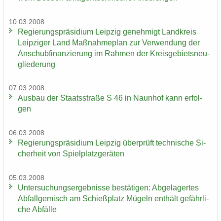
10.03.2008
Re­gie­rungs­prä­si­di­um Leip­zig ge­neh­migt Land­kreis
Leip­zi­ger Land Maß­nah­me­plan zur Ver­wen­dung der
An­schub­fi­nan­zie­rung im Rah­men der Kreis­ge­biets­neu­
glie­de­rung
07.03.2008
Aus­bau der Staats­stra­ße S 46 in Naun­hof kann er­fol­
gen
06.03.2008
Re­gie­rungs­prä­si­di­um Leip­zig über­prüft tech­ni­sche Si­
cher­heit von Spiel­platz­ge­rä­ten
05.03.2008
Un­ter­su­chungs­er­geb­nis­se be­stä­ti­gen: Ab­ge­la­ger­tes
Ab­fall­ge­misch am Schieß­platz Mü­geln ent­hält ge­fähr­li­
che Ab­fäl­le