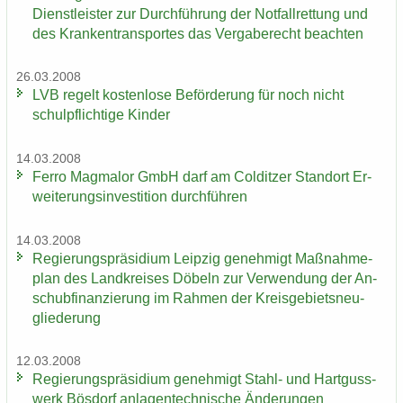
Dienst­leis­ter zur Durch­füh­rung der Not­fall­ret­tung und
des Kran­ken­trans­por­tes das Ver­ga­be­recht be­ach­ten
26.03.2008
LVB re­gelt kos­ten­lo­se Be­för­de­rung für noch nicht
schul­pflich­ti­ge Kin­der
14.03.2008
Ferro Mag­ma­lor GmbH darf am Col­dit­zer Stand­ort Er­
wei­te­rungs­in­ves­ti­ti­on durch­füh­ren
14.03.2008
Re­gie­rungs­prä­si­di­um Leip­zig ge­neh­migt Maß­nah­me­
plan des Land­krei­ses Dö­beln zur Ver­wen­dung der An­
schub­fi­nan­zie­rung im Rah­men der Kreis­ge­biets­neu­
glie­de­rung
12.03.2008
Re­gie­rungs­prä­si­di­um ge­neh­migt Stahl-​ und Hart­guss­
werk Bös­dorf an­la­gen­tech­ni­sche Än­de­run­gen