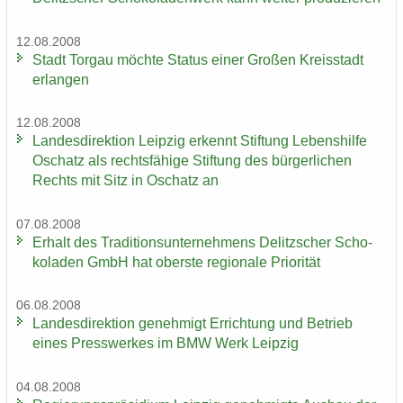
12.08.2008
Stadt Tor­gau möch­te Sta­tus einer Gro­ßen Kreis­stadt
er­lan­gen
12.08.2008
Lan­des­di­rek­ti­on Leip­zig er­kennt Stif­tung Le­bens­hil­fe
Oschatz als rechts­fä­hi­ge Stif­tung des bür­ger­li­chen
Rechts mit Sitz in Oschatz an
07.08.2008
Er­halt des Tra­di­ti­ons­un­ter­neh­mens De­litz­scher Scho­
ko­la­den GmbH hat obers­te re­gio­na­le Prio­ri­tät
06.08.2008
Lan­des­di­rek­ti­on ge­neh­migt Er­rich­tung und Be­trieb
eines Press­wer­kes im BMW Werk Leip­zig
04.08.2008