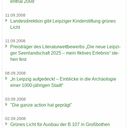
en­thal 2008"
11.09.2008
Lan­des­di­rek­ti­on gibt Leip­zi­ger Kin­der­stif­tung grü­nes
Licht
11.09.2008
Preis­trä­ger des Li­te­ra­tur­wett­be­werbs „Die neue Leip­zi­
ger Se­en­land­schaft 2025 – mein fik­ti­ves Er­leb­nis“ ste­
hen fest
08.09.2008
„In Leip­zig auf­ge­deckt – Ein­bli­cke in die Ar­chäo­lo­gie
einer 1000-​jährigen Stadt“
03.09.2008
"Die ganze ac­tion hat ge­prägt"
02.09.2008
Grü­nes Licht für Aus­bau der B 107 in Groß­bo­then