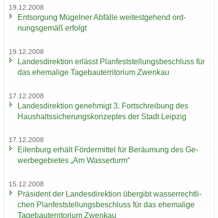
19.12.2008
Ent­sor­gung Mü­gel­ner Ab­fäl­le wei­test­ge­hend ord­
nungs­ge­mäß er­folgt
19.12.2008
Lan­des­di­rek­ti­on er­lässt Plan­fest­stel­lungs­be­schluss für
das ehe­ma­li­ge Ta­ge­bau­ter­ri­to­ri­um Zwenkau
17.12.2008
Lan­des­di­rek­ti­on ge­neh­migt 3. Fort­schrei­bung des
Haus­halts­si­che­rungs­kon­zep­tes der Stadt Leip­zig
17.12.2008
Ei­len­burg er­hält För­der­mit­tel für Be­räu­mung des Ge­
wer­be­ge­bie­tes „Am Was­ser­turm“
15.12.2008
Prä­si­dent der Lan­des­di­rek­ti­on über­gibt was­ser­recht­li­
chen Plan­fest­stel­lungs­be­schluss für das ehe­ma­li­ge
Ta­ge­bau­ter­ri­to­ri­um Zwenkau