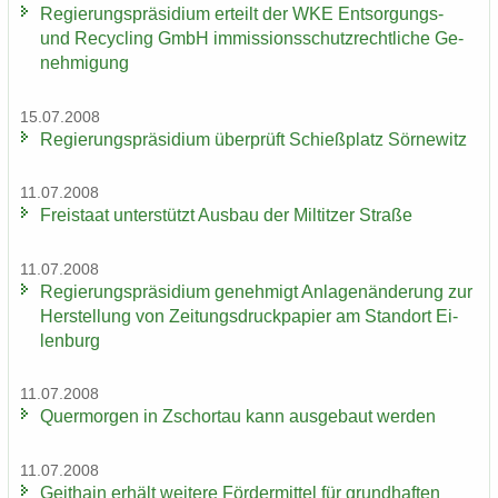
Re­gie­rungs­prä­si­di­um er­teilt der WKE Entsorgungs-​
und Re­cy­cling GmbH im­mis­si­ons­schutz­recht­li­che Ge­
neh­mi­gung
15.07.2008
Re­gie­rungs­prä­si­di­um über­prüft Schieß­platz Sör­ne­witz
11.07.2008
Frei­staat un­ter­stützt Aus­bau der Mil­tit­zer Stra­ße
11.07.2008
Re­gie­rungs­prä­si­di­um ge­neh­migt An­la­gen­än­de­rung zur
Her­stel­lung von Zei­tungs­druck­pa­pier am Stand­ort Ei­
len­burg
11.07.2008
Quer­mor­gen in Zschor­tau kann aus­ge­baut wer­den
11.07.2008
Geit­hain er­hält wei­te­re För­der­mit­tel für grund­haf­ten