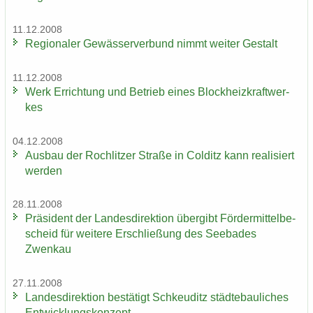
11.12.2008
Re­gio­na­ler Ge­wäs­ser­ver­bund nimmt wei­ter Ge­stalt
11.12.2008
Werk Er­rich­tung und Be­trieb eines Block­heiz­kraft­wer­
kes
04.12.2008
Aus­bau der Roch­lit­zer Stra­ße in Col­ditz kann rea­li­siert
wer­den
28.11.2008
Prä­si­dent der Lan­des­di­rek­ti­on über­gibt För­der­mit­tel­be­
scheid für wei­te­re Er­schlie­ßung des See­ba­des
Zwenkau
27.11.2008
Lan­des­di­rek­ti­on be­stä­tigt Schkeu­ditz städ­te­bau­li­ches
Ent­wick­lungs­kon­zept