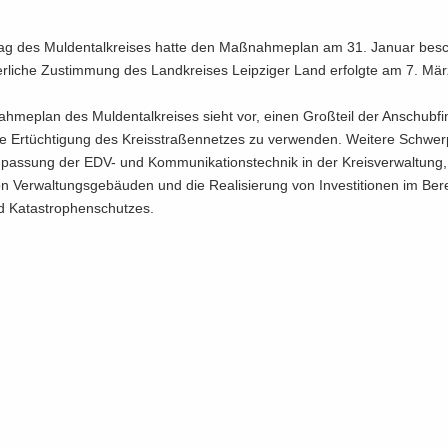
ag des Mul­den­tal­krei­ses hatte den Maß­nah­me­plan am 31. Ja­nu­ar be­s
der­li­che Zu­stim­mung des Land­krei­ses Leip­zi­ger Land er­folg­te am 7. Mär
­me­plan des Mul­den­tal­krei­ses sieht vor, einen Groß­teil der An­schub­fi­
e Er­tüch­ti­gung des Kreis­stra­ßen­net­zes zu ver­wen­den. Wei­te­re Schwer­
pas­sung der EDV- und Kom­mu­ni­ka­ti­ons­tech­nik in der Kreis­ver­wal­tung
n Ver­wal­tungs­ge­bäu­den und die Rea­li­sie­rung von In­ves­ti­tio­nen im Be­
 Ka­ta­stro­phen­schut­zes.