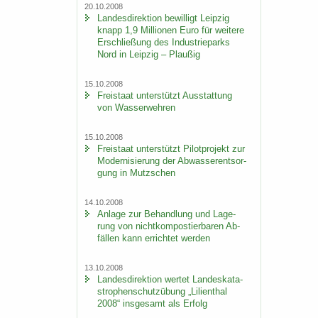
20.10.2008
Lan­des­di­rek­ti­on be­wil­ligt Leip­zig
knapp 1,9 Mil­lio­nen Euro für wei­te­re
Er­schlie­ßung des In­dus­trie­parks
Nord in Leip­zig – Plau­ßig
15.10.2008
Frei­staat un­ter­stützt Aus­stat­tung
von Was­ser­weh­ren
15.10.2008
Frei­staat un­ter­stützt Pi­lot­pro­jekt zur
Mo­der­ni­sie­rung der Ab­was­ser­ent­sor­
gung in Mutz­schen
14.10.2008
An­la­ge zur Be­hand­lung und La­ge­
rung von nicht­kom­pos­tier­ba­ren Ab­
fäl­len kann er­rich­tet wer­den
13.10.2008
Lan­des­di­rek­ti­on wer­tet Lan­des­ka­ta­
stro­phen­schutz­übung „Li­li­en­thal
2008“ ins­ge­samt als Er­folg