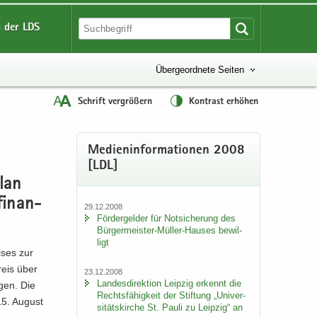
 der LDS
Übergeordnete Seiten
Schrift vergrößern
Kontrast erhöhen
Me­di­en­in­for­ma­tio­nen 2008
[LDL]
plan
fi­nan­
29.12.2008
För­der­gel­der für Not­si­che­rung des
Bürgermeister-​Müller-Hauses be­wil­
ligt
i­ses zur
kreis über
23.12.2008
Lan­des­di­rek­ti­on Leip­zig er­kennt die
­gen. Die
Rechts­fä­hig­keit der Stif­tung „Uni­ver­
5. Au­gust
si­täts­kir­che St. Pauli zu Leip­zig“ an