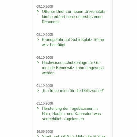
09.10.2008
Of­fe­ner Brief zur neuen Uni­ver­si­täts­
kir­che er­fährt hohe un­ter­stüt­zen­de
Re­so­nanz
08.10.2008
Brand­ge­fahr auf Schieß­platz Sör­ne­
witz be­stä­tigt
06.10.2008
Hoch­was­ser­schutz­an­la­ge für Ge­
mein­de Ben­ne­witz kann um­ge­setzt
wer­den
01.10.2008
„Ich freue mich für die De­litz­scher!“
01.10.2008
Her­stel­lung der Ta­ge­bau­se­en in
Hain, Hau­bitz und Kahns­dorf was­
ser­recht­lich zu­ge­las­sen
26.09.2008
Stadt und ZAW für Höhe der Müll­ge­