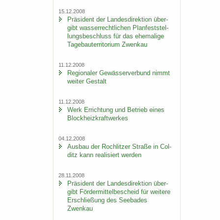
15.12.2008
Prä­si­dent der Lan­des­di­rek­ti­on über­
gibt was­ser­recht­li­chen Plan­fest­stel­
lungs­be­schluss für das ehe­ma­li­ge
Ta­ge­bau­ter­ri­to­ri­um Zwenkau
11.12.2008
Re­gio­na­ler Ge­wäs­ser­ver­bund nimmt
wei­ter Ge­stalt
11.12.2008
Werk Er­rich­tung und Be­trieb eines
Block­heiz­kraft­wer­kes
04.12.2008
Aus­bau der Roch­lit­zer Stra­ße in Col­
ditz kann rea­li­siert wer­den
28.11.2008
Prä­si­dent der Lan­des­di­rek­ti­on über­
gibt För­der­mit­tel­be­scheid für wei­te­re
Er­schlie­ßung des See­ba­des
Zwenkau