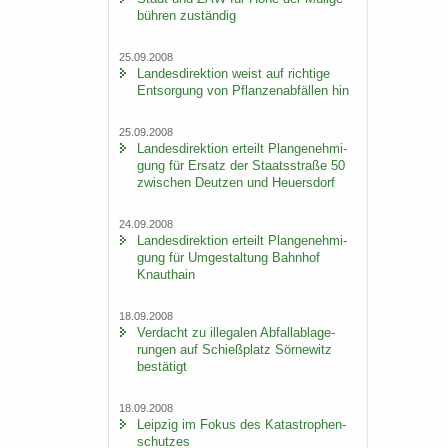
büh­ren zu­stän­dig
25.09.2008
Lan­des­di­rek­ti­on weist auf rich­ti­ge
Ent­sor­gung von Pflan­zen­ab­fäl­len hin
25.09.2008
Lan­des­di­rek­ti­on er­teilt Plan­ge­neh­mi­
gung für Er­satz der Staats­stra­ße 50
zwi­schen Deut­zen und Heu­ers­dorf
24.09.2008
Lan­des­di­rek­ti­on er­teilt Plan­ge­neh­mi­
gung für Um­ge­stal­tung Bahn­hof
Knaut­hain
18.09.2008
Ver­dacht zu il­le­ga­len Ab­fall­ab­la­ge­
run­gen auf Schieß­platz Sör­ne­witz
be­stä­tigt
18.09.2008
Leip­zig im Fokus des Ka­ta­stro­phen­
schut­zes