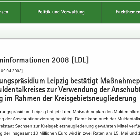
hsen
Politik und Verwaltung
Fachthemen
en­in­for­ma­tio­nen 2008 [LDL]
- 09.04.2008]
rungs­prä­si­di­um Leip­zig be­stä­tigt Maß­nah­me­
­den­tal­krei­ses zur Ver­wen­dung der An­schub­
g im Rah­men der Kreis­ge­biets­neu­glie­de­rung
rungs­prä­si­di­um Leip­zig hat jetzt den Maß­nah­me­plan des Mul­den­tal­kre
g der An­schub­fi­nan­zie­rung be­stä­tigt. Damit kann auch der Mul­den­tal­
i­staat Sach­sen zur Kreis­ge­biets­neu­glie­de­rung ge­währ­ten Mit­tel ver­fü
ng der ins­ge­samt 10 Mil­lio­nen Euro wird in zwei Raten am 15. Mai und 1