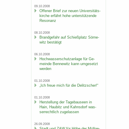
09.10.2008
Of­fe­ner Brief zur neuen Uni­ver­si­täts­
kir­che er­fährt hohe un­ter­stüt­zen­de
Re­so­nanz
08.10.2008
Brand­ge­fahr auf Schieß­platz Sör­ne­
witz be­stä­tigt
06.10.2008
Hoch­was­ser­schutz­an­la­ge für Ge­
mein­de Ben­ne­witz kann um­ge­setzt
wer­den
01.10.2008
„Ich freue mich für die De­litz­scher!“
01.10.2008
Her­stel­lung der Ta­ge­bau­se­en in
Hain, Hau­bitz und Kahns­dorf was­
ser­recht­lich zu­ge­las­sen
26.09.2008
Stadt und ZAW für Höhe der Müll­ge­