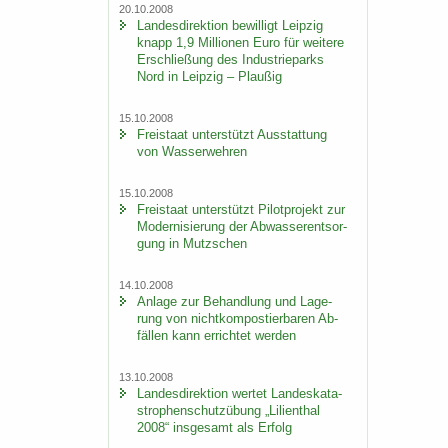
20.10.2008
Lan­des­di­rek­ti­on be­wil­ligt Leip­zig
knapp 1,9 Mil­lio­nen Euro für wei­te­re
Er­schlie­ßung des In­dus­trie­parks
Nord in Leip­zig – Plau­ßig
15.10.2008
Frei­staat un­ter­stützt Aus­stat­tung
von Was­ser­weh­ren
15.10.2008
Frei­staat un­ter­stützt Pi­lot­pro­jekt zur
Mo­der­ni­sie­rung der Ab­was­ser­ent­sor­
gung in Mutz­schen
14.10.2008
An­la­ge zur Be­hand­lung und La­ge­
rung von nicht­kom­pos­tier­ba­ren Ab­
fäl­len kann er­rich­tet wer­den
13.10.2008
Lan­des­di­rek­ti­on wer­tet Lan­des­ka­ta­
stro­phen­schutz­übung „Li­li­en­thal
2008“ ins­ge­samt als Er­folg