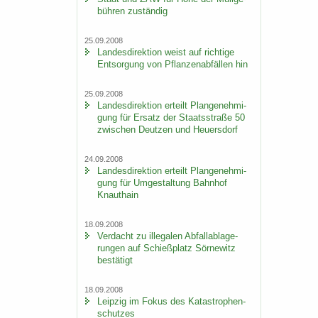
büh­ren zu­stän­dig
25.09.2008
Lan­des­di­rek­ti­on weist auf rich­ti­ge
Ent­sor­gung von Pflan­zen­ab­fäl­len hin
25.09.2008
Lan­des­di­rek­ti­on er­teilt Plan­ge­neh­mi­
gung für Er­satz der Staats­stra­ße 50
zwi­schen Deut­zen und Heu­ers­dorf
24.09.2008
Lan­des­di­rek­ti­on er­teilt Plan­ge­neh­mi­
gung für Um­ge­stal­tung Bahn­hof
Knaut­hain
18.09.2008
Ver­dacht zu il­le­ga­len Ab­fall­ab­la­ge­
run­gen auf Schieß­platz Sör­ne­witz
be­stä­tigt
18.09.2008
Leip­zig im Fokus des Ka­ta­stro­phen­
schut­zes