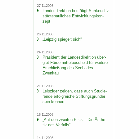
27.11.2008
Lan­des­di­rek­ti­on be­stä­tigt Schkeu­ditz
städ­te­bau­li­ches Ent­wick­lungs­kon­
zept
26.11.2008
„Leip­zig spie­gelt sich“
24.11.2008
Prä­si­dent der Lan­des­di­rek­ti­on über­
gibt För­der­mit­tel­be­scheid für wei­te­re
Er­schlie­ßung des See­ba­des
Zwenkau
21.11.2008
Leip­zi­ger zei­gen, dass auch Stu­die­
ren­de er­folg­rei­che Stif­tungs­grün­der
sein kön­nen
18.11.2008
„Auf den zwei­ten Blick – Die Äs­the­
tik des Ver­falls“
14.11.2008