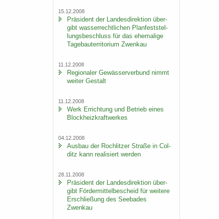
15.12.2008
Prä­si­dent der Lan­des­di­rek­ti­on über­
gibt was­ser­recht­li­chen Plan­fest­stel­
lungs­be­schluss für das ehe­ma­li­ge
Ta­ge­bau­ter­ri­to­ri­um Zwenkau
11.12.2008
Re­gio­na­ler Ge­wäs­ser­ver­bund nimmt
wei­ter Ge­stalt
11.12.2008
Werk Er­rich­tung und Be­trieb eines
Block­heiz­kraft­wer­kes
04.12.2008
Aus­bau der Roch­lit­zer Stra­ße in Col­
ditz kann rea­li­siert wer­den
28.11.2008
Prä­si­dent der Lan­des­di­rek­ti­on über­
gibt För­der­mit­tel­be­scheid für wei­te­re
Er­schlie­ßung des See­ba­des
Zwenkau