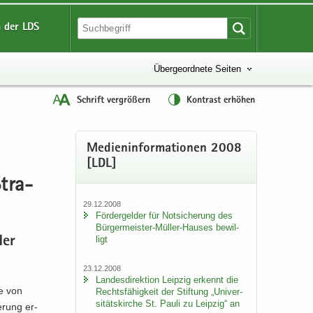
 der LDS
Übergeordnete Seiten
Schrift vergrößern
Kontrast erhöhen
Me­di­en­in­for­ma­tio­nen 2008
[LDL]
tra­
29.12.2008
För­der­gel­der für Not­si­che­rung des
Bürgermeister-​Müller-Hauses be­wil­
ligt
der
23.12.2008
Lan­des­di­rek­ti­on Leip­zig er­kennt die
he von
Rechts­fä­hig­keit der Stif­tung „Uni­ver­
si­täts­kir­che St. Pauli zu Leip­zig“ an
e­rung er­