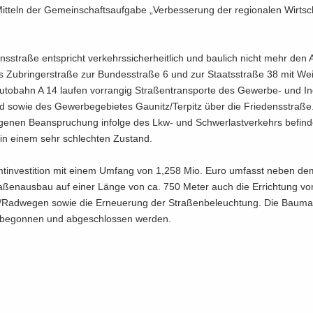
it­teln der Ge­mein­schafts­auf­ga­be „Ver­bes­se­rung der re­gio­na­len Wirt­s
ns­stra­ße ent­spricht ver­kehrs­si­cher­heit­lich und bau­lich nicht mehr den A
s Zu­brin­ger­stra­ße zur Bun­des­stra­ße 6 und zur Staats­stra­ße 38 mit Wei­
­to­bahn A 14 lau­fen vor­ran­gig Stra­ßen­trans­por­te des Gewerbe-​ und In­d
d sowie des Ge­wer­be­ge­bie­tes Gau­nitz/Ter­pitz über die Frie­dens­stra­ße
­ge­nen Be­an­spru­chung in­fol­ge des Lkw- und Schwer­last­ver­kehrs be­fin­d
in einem sehr schlech­ten Zu­stand.
t­in­ves­ti­ti­on mit einem Um­fang von 1,258 Mio. Euro um­fasst neben d
ra­ßen­aus­bau auf einer Länge von ca. 750 Meter auch die Er­rich­tung v
Rad­we­gen sowie die Er­neue­rung der Stra­ßen­be­leuch­tung. Die Bau­m
be­gon­nen und ab­ge­schlos­sen wer­den.