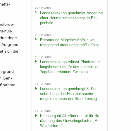
chafts­
22.12.2008
Lan­des­di­rek­ti­on ge­neh­migt Än­de­rung
einer Neu­tra­li­sa­ti­ons­an­la­ge in Es­
pen­hain
n­for­de­
ter­füh­
19.12.2008
us­trie­ge­
Ent­sor­gung Mü­gel­ner Ab­fäl­le wei­
. Auf­grund
test­ge­hend ord­nungs­ge­mäß er­folgt
et sich die
19.12.2008
Lan­des­di­rek­ti­on er­lässt Plan­fest­stel­
lungs­be­schluss für das ehe­ma­li­ge
em grund­
Ta­ge­bau­ter­ri­to­ri­um Zwenkau
on Geh-
17.12.2008
aß­nah­me
Lan­des­di­rek­ti­on ge­neh­migt 3. Fort­
schrei­bung des Haus­halts­si­che­
rungs­kon­zep­tes der Stadt Leip­zig
17.12.2008
Ei­len­burg er­hält För­der­mit­tel für Be­
räu­mung des Ge­wer­be­ge­bie­tes „Am
Was­ser­turm“