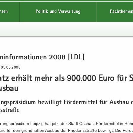
hsen
Politik und Verwaltung
Fachthemen
en­in­for­ma­tio­nen 2008 [LDL]
- 05.05.2008]
tz er­hält mehr als 900.000 Euro für S
us­bau
ungs­prä­si­di­um be­wil­ligt För­der­mit­tel für Aus­bau 
s­stra­ße
rungs­prä­si­di­um Leip­zig hat jetzt der Stadt Oschatz För­der­mit­tel in Hö
o für den grund­haf­ten Aus­bau der Frie­dens­stra­ße be­wil­ligt. Die För­d