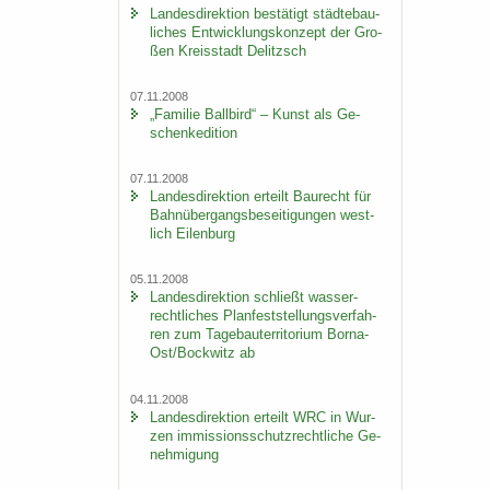
Lan­des­di­rek­ti­on be­stä­tigt städ­te­bau­
li­ches Ent­wick­lungs­kon­zept der Gro­
ßen Kreis­stadt De­litzsch
07.11.2008
„Fa­mi­lie Ball­bird“ – Kunst als Ge­
schen­ke­di­ti­on
07.11.2008
Lan­des­di­rek­ti­on er­teilt Bau­recht für
Bahn­über­gangs­be­sei­ti­gun­gen west­
lich Ei­len­burg
05.11.2008
Lan­des­di­rek­ti­on schließt was­ser­
recht­li­ches Plan­fest­stel­lungs­ver­fah­
ren zum Ta­ge­bau­ter­ri­to­ri­um Borna-​
Ost/Bock­witz ab
04.11.2008
Lan­des­di­rek­ti­on er­teilt WRC in Wur­
zen im­mis­si­ons­schutz­recht­li­che Ge­
neh­mi­gung