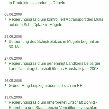
in Pro­duk­ti­ons­stand­ort in Dö­beln
05.06.2008
Re­gie­rungs­prä­si­di­um kon­trol­liert Ab­trans­port des Mülls
auf dem Schieß­platz in Mü­geln
29.05.2008
Be­räu­mung des Schieß­plat­zes in Mü­geln be­ginnt am
30. Mai
27.05.2008
Re­gie­rungs­prä­si­di­um ge­neh­migt Land­kreis Leip­zi­ger
Land Nach­trags­haus­halt für das Haus­halts­jahr 2008
26.05.2008
Grü­ner Ring Leip­zig prä­sen­tiert sich im RP
19.05.2008
Re­gie­rungs­prä­si­di­um un­ter­brei­tet Ort­schaft Böhlitz-​
Ehrenberg und Stadt Leip­zig Ver­mitt­lungs­vor­schlag