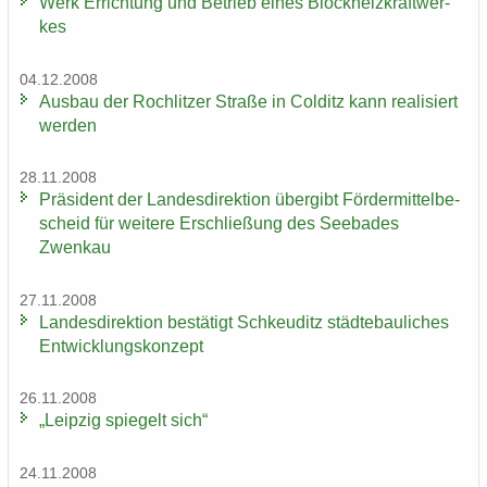
Werk Er­rich­tung und Be­trieb eines Block­heiz­kraft­wer­
kes
04.12.2008
Aus­bau der Roch­lit­zer Stra­ße in Col­ditz kann rea­li­siert
wer­den
28.11.2008
Prä­si­dent der Lan­des­di­rek­ti­on über­gibt För­der­mit­tel­be­
scheid für wei­te­re Er­schlie­ßung des See­ba­des
Zwenkau
27.11.2008
Lan­des­di­rek­ti­on be­stä­tigt Schkeu­ditz städ­te­bau­li­ches
Ent­wick­lungs­kon­zept
26.11.2008
„Leip­zig spie­gelt sich“
24.11.2008