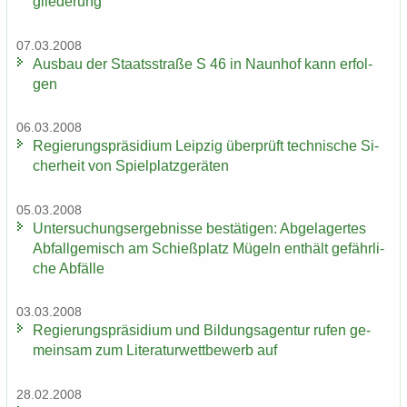
glie­de­rung
07.03.2008
Aus­bau der Staats­stra­ße S 46 in Naun­hof kann er­fol­
gen
06.03.2008
Re­gie­rungs­prä­si­di­um Leip­zig über­prüft tech­ni­sche Si­
cher­heit von Spiel­platz­ge­rä­ten
05.03.2008
Un­ter­su­chungs­er­geb­nis­se be­stä­ti­gen: Ab­ge­la­ger­tes
Ab­fall­ge­misch am Schieß­platz Mü­geln ent­hält ge­fähr­li­
che Ab­fäl­le
03.03.2008
Re­gie­rungs­prä­si­di­um und Bil­dungs­agen­tur rufen ge­
mein­sam zum Li­te­ra­tur­wett­be­werb auf
28.02.2008