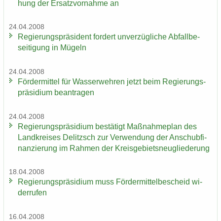
hung der Er­satz­vor­nah­me an
24.04.2008
Re­gie­rungs­prä­si­dent for­dert un­ver­züg­li­che Ab­fall­be­
sei­ti­gung in Mü­geln
24.04.2008
För­der­mit­tel für Was­ser­weh­ren jetzt beim Re­gie­rungs­
prä­si­di­um be­an­tra­gen
24.04.2008
Re­gie­rungs­prä­si­di­um be­stä­tigt Maß­nah­me­plan des
Land­krei­ses De­litzsch zur Ver­wen­dung der An­schub­fi­
nan­zie­rung im Rah­men der Kreis­ge­biets­neu­glie­de­rung
18.04.2008
Re­gie­rungs­prä­si­di­um muss För­der­mit­tel­be­scheid wi­
der­ru­fen
16.04.2008