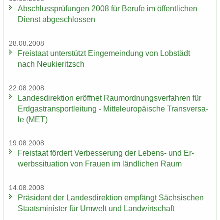
Ab­schluss­prü­fun­gen 2008 für Be­ru­fe im öf­fent­li­chen
Dienst ab­ge­schlos­sen
28.08.2008
Frei­staat un­ter­stützt Ein­ge­mein­dung von Lob­städt
nach Neu­kie­ritzsch
22.08.2008
Lan­des­di­rek­ti­on er­öff­net Raum­ord­nungs­ver­fah­ren für
Erd­gas­trans­port­lei­tung - Mit­tel­eu­ro­päi­sche Trans­ver­sa­
le (MET)
19.08.2008
Frei­staat för­dert Ver­bes­se­rung der Lebens-​ und Er­
werbs­si­tua­ti­on von Frau­en im länd­li­chen Raum
14.08.2008
Prä­si­dent der Lan­des­di­rek­ti­on emp­fängt Säch­si­schen
Staats­mi­nis­ter für Um­welt und Land­wirt­schaft