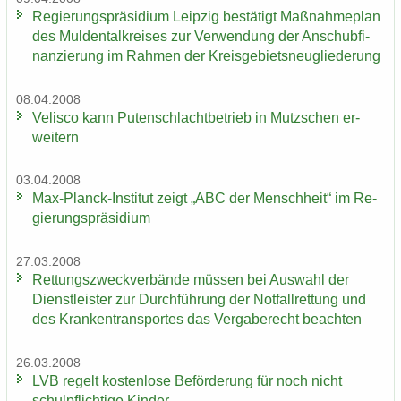
Re­gie­rungs­prä­si­di­um Leip­zig be­stä­tigt Maß­nah­me­plan
des Mul­den­tal­krei­ses zur Ver­wen­dung der An­schub­fi­
nan­zie­rung im Rah­men der Kreis­ge­biets­neu­glie­de­rung
08.04.2008
Ve­lis­co kann Pu­ten­schlacht­be­trieb in Mutz­schen er­
wei­tern
03.04.2008
Max-​Planck-Institut zeigt „ABC der Mensch­heit“ im Re­
gie­rungs­prä­si­di­um
27.03.2008
Ret­tungs­zweck­ver­bän­de müs­sen bei Aus­wahl der
Dienst­leis­ter zur Durch­füh­rung der Not­fall­ret­tung und
des Kran­ken­trans­por­tes das Ver­ga­be­recht be­ach­ten
26.03.2008
LVB re­gelt kos­ten­lo­se Be­för­de­rung für noch nicht
schul­pflich­ti­ge Kin­der