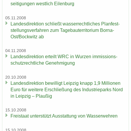
sei­ti­gun­gen west­lich Ei­len­burg
05.11.2008
Lan­des­di­rek­ti­on schließt was­ser­recht­li­ches Plan­fest­
stel­lungs­ver­fah­ren zum Ta­ge­bau­ter­ri­to­ri­um Borna-​
Ost/Bock­witz ab
04.11.2008
Lan­des­di­rek­ti­on er­teilt WRC in Wur­zen im­mis­si­ons­
schutz­recht­li­che Ge­neh­mi­gung
20.10.2008
Lan­des­di­rek­ti­on be­wil­ligt Leip­zig knapp 1,9 Mil­lio­nen
Euro für wei­te­re Er­schlie­ßung des In­dus­trie­parks Nord
in Leip­zig – Plau­ßig
15.10.2008
Frei­staat un­ter­stützt Aus­stat­tung von Was­ser­weh­ren
15.10.2008