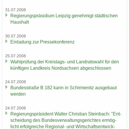
31.07.2008
Re­gie­rungs­prä­si­di­um Leip­zig ge­neh­migt städ­ti­schen
Haus­halt
30.07.2008
Ein­la­dung zur Pres­se­kon­fe­renz
25.07.2008
Wahl­prü­fung der Kreistags-​ und Land­rats­wahl für den
künf­ti­gen Land­kreis Nord­sach­sen ab­ge­schlos­sen
24.07.2008
Bun­des­stra­ße B 182 kann in Schir­menitz aus­ge­baut
wer­den
24.07.2008
Re­gie­rungs­prä­si­dent Wal­ter Chris­ti­an Stein­bach: "Ent­
schei­dung des Bun­des­ver­wal­tungs­ge­rich­tes er­mög­
licht er­folg­rei­che Regional-​ und Wirt­schafts­ent­wick­