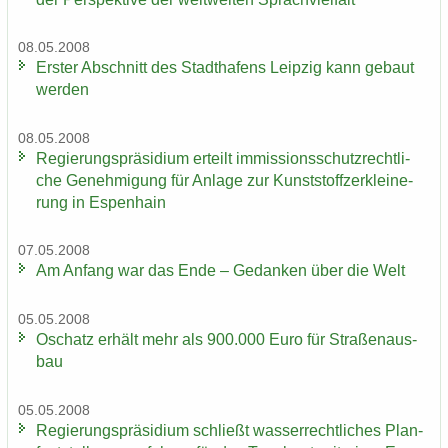
08.05.2008
Ers­ter Ab­schnitt des Stadt­ha­fens Leip­zig kann ge­baut
wer­den
08.05.2008
Re­gie­rungs­prä­si­di­um er­teilt im­mis­si­ons­schutz­recht­li­
che Ge­neh­mi­gung für An­la­ge zur Kunst­stoff­zer­klei­ne­
rung in Es­pen­hain
07.05.2008
Am An­fang war das Ende – Ge­dan­ken über die Welt
05.05.2008
Oschatz er­hält mehr als 900.000 Euro für Stra­ßen­aus­
bau
05.05.2008
Re­gie­rungs­prä­si­di­um schließt was­ser­recht­li­ches Plan­