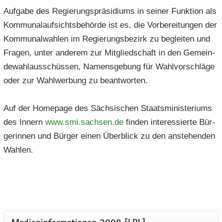
Auf­ga­be des Re­gie­rungs­prä­si­di­ums in sei­ner Funk­ti­on als
Kom­mu­nal­auf­sichts­be­hör­de ist es, die Vor­be­rei­tun­gen der
Kom­mu­nal­wah­len im Re­gie­rungs­be­zirk zu be­glei­ten und
Fra­gen, unter an­de­rem zur Mit­glied­schaft in den Ge­mein­
de­wahl­aus­schüs­sen, Na­mens­ge­bung für Wahl­vor­schlä­ge
oder zur Wahl­wer­bung zu be­ant­wor­ten.
Auf der Home­page des Säch­si­schen Staats­mi­nis­te­ri­ums
des In­nern
www.​smi.​sachsen.​de
fin­den in­ter­es­sier­te Bür­
ge­rin­nen und Bür­ger einen Über­blick zu den an­ste­hen­den
Wah­len.