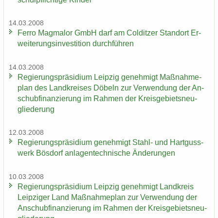
14.03.2008
Ferro Mag­ma­lor GmbH darf am Col­dit­zer Stand­ort Er­
wei­te­rungs­in­ves­ti­ti­on durch­füh­ren
14.03.2008
Re­gie­rungs­prä­si­di­um Leip­zig ge­neh­migt Maß­nah­me­
plan des Land­krei­ses Dö­beln zur Ver­wen­dung der An­
schub­fi­nan­zie­rung im Rah­men der Kreis­ge­biets­neu­
glie­de­rung
12.03.2008
Re­gie­rungs­prä­si­di­um ge­neh­migt Stahl-​ und Hart­guss­
werk Bös­dorf an­la­gen­tech­ni­sche Än­de­run­gen
10.03.2008
Re­gie­rungs­prä­si­di­um Leip­zig ge­neh­migt Land­kreis
Leip­zi­ger Land Maß­nah­me­plan zur Ver­wen­dung der
An­schub­fi­nan­zie­rung im Rah­men der Kreis­ge­biets­neu­