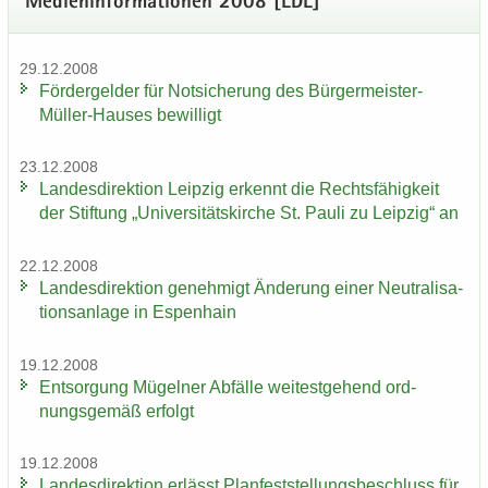
Me­di­en­in­for­ma­tio­nen 2008 [LDL]
29.12.2008
För­der­gel­der für Not­si­che­rung des Bürgermeister-​
Müller-Hauses be­wil­ligt
23.12.2008
Lan­des­di­rek­ti­on Leip­zig er­kennt die Rechts­fä­hig­keit
der Stif­tung „Uni­ver­si­täts­kir­che St. Pauli zu Leip­zig“ an
22.12.2008
Lan­des­di­rek­ti­on ge­neh­migt Än­de­rung einer Neu­tra­li­sa­
ti­ons­an­la­ge in Es­pen­hain
19.12.2008
Ent­sor­gung Mü­gel­ner Ab­fäl­le wei­test­ge­hend ord­
nungs­ge­mäß er­folgt
19.12.2008
Lan­des­di­rek­ti­on er­lässt Plan­fest­stel­lungs­be­schluss für