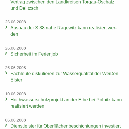
Ver­trag zwi­schen den Land­krei­sen Torgau-​Oschatz
und De­litzsch
26.06.2008
Aus­bau der S 38 nahe Ra­ge­witz kann rea­li­siert wer­
den
26.06.2008
Si­cher­heit im Fe­ri­en­job
26.06.2008
Fach­leu­te dis­ku­tie­ren zur Was­ser­qua­li­tät der Wei­ßen
Els­ter
10.06.2008
Hoch­was­ser­schutz­pro­jekt an der Elbe bei Pol­bitz kann
rea­li­siert wer­den
06.06.2008
Dienst­leis­ter für Ober­flä­chen­be­schich­tun­gen in­ves­tiert