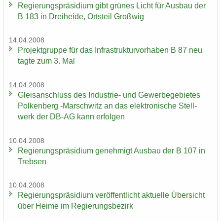
Re­gie­rungs­prä­si­di­um gibt grü­nes Licht für Aus­bau der
B 183 in Drei­hei­de, Orts­teil Groß­wig
14.04.2008
Pro­jekt­grup­pe für das In­fra­struk­tur­vor­ha­ben B 87 neu
tagte zum 3. Mal
14.04.2008
Gleis­an­schluss des Industrie-​ und Ge­wer­be­ge­bie­tes
Pol­ken­berg -​Marschwitz an das elek­tro­ni­sche Stell­
werk der DB-AG kann er­fol­gen
10.04.2008
Re­gie­rungs­prä­si­di­um ge­neh­migt Aus­bau der B 107 in
Treb­sen
10.04.2008
Re­gie­rungs­prä­si­di­um ver­öf­fent­licht ak­tu­el­le Über­sicht
über Heime im Re­gie­rungs­be­zirk