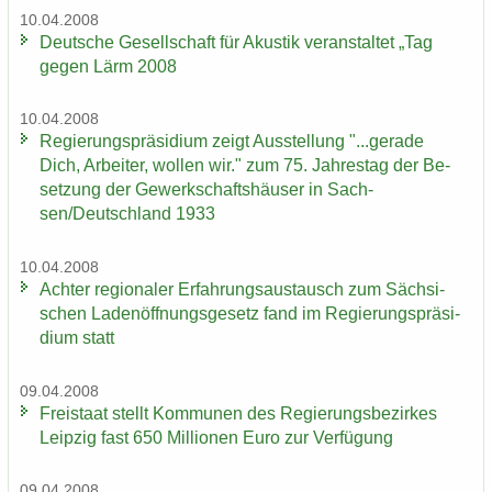
10.04.2008
Deut­sche Ge­sell­schaft für Akus­tik ver­an­stal­tet „Tag
gegen Lärm 2008
10.04.2008
Re­gie­rungs­prä­si­di­um zeigt Aus­stel­lung "...ge­ra­de
Dich, Ar­bei­ter, wol­len wir." zum 75. Jah­res­tag der Be­
set­zung der Ge­werk­schafts­häu­ser in Sach­
sen/Deutsch­land 1933
10.04.2008
Ach­ter re­gio­na­ler Er­fah­rungs­aus­tausch zum Säch­si­
schen La­den­öff­nungs­ge­setz fand im Re­gie­rungs­prä­si­
di­um statt
09.04.2008
Frei­staat stellt Kom­mu­nen des Re­gie­rungs­be­zir­kes
Leip­zig fast 650 Mil­lio­nen Euro zur Ver­fü­gung
09.04.2008