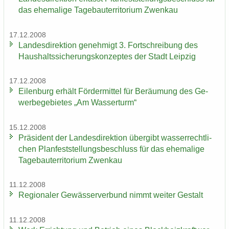
das ehe­ma­li­ge Ta­ge­bau­ter­ri­to­ri­um Zwenkau
17.12.2008
Lan­des­di­rek­ti­on ge­neh­migt 3. Fort­schrei­bung des
Haus­halts­si­che­rungs­kon­zep­tes der Stadt Leip­zig
17.12.2008
Ei­len­burg er­hält För­der­mit­tel für Be­räu­mung des Ge­
wer­be­ge­bie­tes „Am Was­ser­turm“
15.12.2008
Prä­si­dent der Lan­des­di­rek­ti­on über­gibt was­ser­recht­li­
chen Plan­fest­stel­lungs­be­schluss für das ehe­ma­li­ge
Ta­ge­bau­ter­ri­to­ri­um Zwenkau
11.12.2008
Re­gio­na­ler Ge­wäs­ser­ver­bund nimmt wei­ter Ge­stalt
11.12.2008