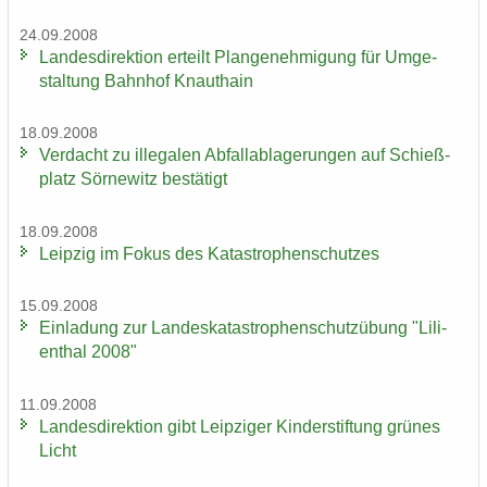
24.09.2008
Lan­des­di­rek­ti­on er­teilt Plan­ge­neh­mi­gung für Um­ge­
stal­tung Bahn­hof Knaut­hain
18.09.2008
Ver­dacht zu il­le­ga­len Ab­fall­ab­la­ge­run­gen auf Schieß­
platz Sör­ne­witz be­stä­tigt
18.09.2008
Leip­zig im Fokus des Ka­ta­stro­phen­schut­zes
15.09.2008
Ein­la­dung zur Lan­des­ka­ta­stro­phen­schutz­übung "Li­li­
en­thal 2008"
11.09.2008
Lan­des­di­rek­ti­on gibt Leip­zi­ger Kin­der­stif­tung grü­nes
Licht