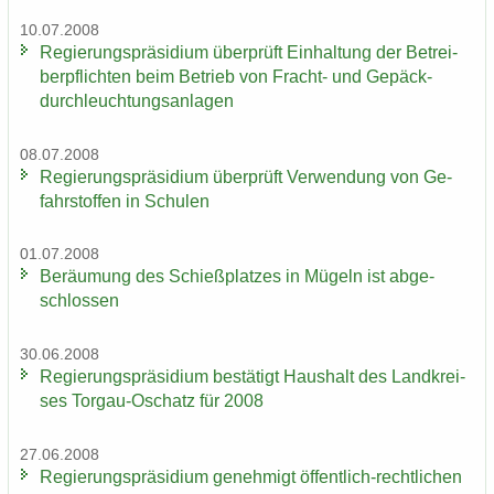
10.07.2008
Re­gie­rungs­prä­si­di­um über­prüft Ein­hal­tung der Be­trei­
ber­pflich­ten beim Be­trieb von Fracht-​ und Ge­päck­
durch­leuch­tungs­an­la­gen
08.07.2008
Re­gie­rungs­prä­si­di­um über­prüft Ver­wen­dung von Ge­
fahr­stof­fen in Schu­len
01.07.2008
Be­räu­mung des Schieß­plat­zes in Mü­geln ist ab­ge­
schlos­sen
30.06.2008
Re­gie­rungs­prä­si­di­um be­stä­tigt Haus­halt des Land­krei­
ses Torgau-​Oschatz für 2008
27.06.2008
Re­gie­rungs­prä­si­di­um ge­neh­migt öffentlich-​rechtlichen