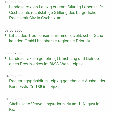
12.08.2008
Lan­des­di­rek­ti­on Leip­zig er­kennt Stif­tung Le­bens­hil­fe
Oschatz als rechts­fä­hi­ge Stif­tung des bür­ger­li­chen
Rechts mit Sitz in Oschatz an
07.08.2008
Er­halt des Tra­di­ti­ons­un­ter­neh­mens De­litz­scher Scho­
ko­la­den GmbH hat obers­te re­gio­na­le Prio­ri­tät
06.08.2008
Lan­des­di­rek­ti­on ge­neh­migt Er­rich­tung und Be­trieb
eines Press­wer­kes im BMW Werk Leip­zig
04.08.2008
Re­gie­rungs­prä­si­di­um Leip­zig ge­neh­mig­te Aus­bau der
Bun­des­stra­ße 186 in Leip­zig
01.08.2008
Säch­si­sche Ver­wal­tungs­re­form tritt am 1. Au­gust in
Kraft