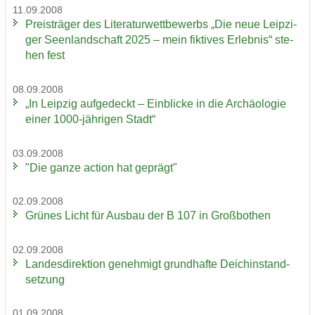
11.09.2008
Preis­trä­ger des Li­te­ra­tur­wett­be­werbs „Die neue Leip­zi­
ger Se­en­land­schaft 2025 – mein fik­ti­ves Er­leb­nis“ ste­
hen fest
08.09.2008
„In Leip­zig auf­ge­deckt – Ein­bli­cke in die Ar­chäo­lo­gie
einer 1000-​jährigen Stadt“
03.09.2008
"Die ganze ac­tion hat ge­prägt"
02.09.2008
Grü­nes Licht für Aus­bau der B 107 in Groß­bo­then
02.09.2008
Lan­des­di­rek­ti­on ge­neh­migt grund­haf­te Deich­in­stand­
set­zung
01.09.2008