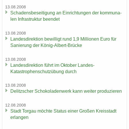
13.08.2008
Scha­dens­be­sei­ti­gung an Ein­rich­tun­gen der kom­mu­na­
len In­fra­struk­tur be­en­det
13.08.2008
Lan­des­di­rek­ti­on be­wil­ligt rund 1,9 Mil­lio­nen Euro für
Sa­nie­rung der König-​Albert-Brücke
13.08.2008
Lan­des­di­rek­ti­on führt im Ok­to­ber Landes-​
Katastrophenschutzübung durch
13.08.2008
De­litz­scher Scho­ko­la­den­werk kann wei­ter pro­du­zie­ren
12.08.2008
Stadt Tor­gau möch­te Sta­tus einer Gro­ßen Kreis­stadt
er­lan­gen