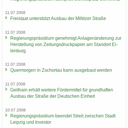
11.07.2008
Frei­staat un­ter­stützt Aus­bau der Mil­tit­zer Stra­ße
11.07.2008
Re­gie­rungs­prä­si­di­um ge­neh­migt An­la­gen­än­de­rung zur
Her­stel­lung von Zei­tungs­druck­pa­pier am Stand­ort Ei­
len­burg
11.07.2008
Quer­mor­gen in Zschor­tau kann aus­ge­baut wer­den
11.07.2008
Geit­hain er­hält wei­te­re För­der­mit­tel für grund­haf­ten
Aus­bau der Stra­ße der Deut­schen Ein­heit
10.07.2008
Re­gie­rungs­prä­si­di­um be­en­det Streit zwi­schen Stadt
Leip­zig und In­ves­tor