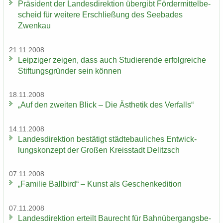
Prä­si­dent der Lan­des­di­rek­ti­on über­gibt För­der­mit­tel­be­
scheid für wei­te­re Er­schlie­ßung des See­ba­des
Zwenkau
21.11.2008
Leip­zi­ger zei­gen, dass auch Stu­die­ren­de er­folg­rei­che
Stif­tungs­grün­der sein kön­nen
18.11.2008
„Auf den zwei­ten Blick – Die Äs­the­tik des Ver­falls“
14.11.2008
Lan­des­di­rek­ti­on be­stä­tigt städ­te­bau­li­ches Ent­wick­
lungs­kon­zept der Gro­ßen Kreis­stadt De­litzsch
07.11.2008
„Fa­mi­lie Ball­bird“ – Kunst als Ge­schen­ke­di­ti­on
07.11.2008
Lan­des­di­rek­ti­on er­teilt Bau­recht für Bahn­über­gangs­be­