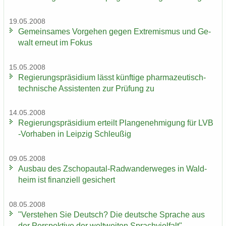
19.05.2008
Ge­mein­sa­mes Vor­ge­hen gegen Ex­tre­mis­mus und Ge­
walt er­neut im Fokus
15.05.2008
Re­gie­rungs­prä­si­di­um lässt künf­ti­ge pharmazeutisch-​
technische As­sis­ten­ten zur Prü­fung zu
14.05.2008
Re­gie­rungs­prä­si­di­um er­teilt Plan­ge­neh­mi­gung für LVB
-​Vorhaben in Leip­zig Schleu­ßig
09.05.2008
Aus­bau des Zschopautal-​Radwanderweges in Wald­
heim ist fi­nan­zi­ell ge­si­chert
08.05.2008
"Ver­ste­hen Sie Deutsch? Die deut­sche Spra­che aus
der Per­spek­ti­ve der welt­wei­ten Sprach­viel­falt"