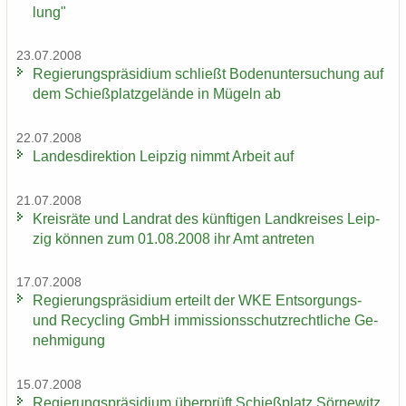
lung"
23.07.2008
Re­gie­rungs­prä­si­di­um schließt Bo­den­un­ter­su­chung auf
dem Schieß­platz­ge­län­de in Mü­geln ab
22.07.2008
Lan­des­di­rek­ti­on Leip­zig nimmt Ar­beit auf
21.07.2008
Kreis­rä­te und Land­rat des künf­ti­gen Land­krei­ses Leip­
zig kön­nen zum 01.08.2008 ihr Amt an­tre­ten
17.07.2008
Re­gie­rungs­prä­si­di­um er­teilt der WKE Entsorgungs-​
und Re­cy­cling GmbH im­mis­si­ons­schutz­recht­li­che Ge­
neh­mi­gung
15.07.2008
Re­gie­rungs­prä­si­di­um über­prüft Schieß­platz Sör­ne­witz