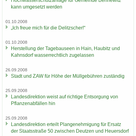
Hoch­was­ser­schutz­an­la­ge für Ge­mein­de Ben­ne­witz
kann um­ge­setzt wer­den
01.10.2008
„Ich freue mich für die De­litz­scher!“
01.10.2008
Her­stel­lung der Ta­ge­bau­se­en in Hain, Hau­bitz und
Kahns­dorf was­ser­recht­lich zu­ge­las­sen
26.09.2008
Stadt und ZAW für Höhe der Müll­ge­büh­ren zu­stän­dig
25.09.2008
Lan­des­di­rek­ti­on weist auf rich­ti­ge Ent­sor­gung von
Pflan­zen­ab­fäl­len hin
25.09.2008
Lan­des­di­rek­ti­on er­teilt Plan­ge­neh­mi­gung für Er­satz
der Staats­stra­ße 50 zwi­schen Deut­zen und Heu­ers­dorf