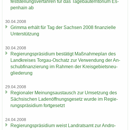
fest­stel­lungs­ver­fah­ren für das Ta­ge­bau­ter­ri­to­ri­um Es­
pen­hain ab
30.04.2008
Grim­ma er­hält für Tag der Sach­sen 2008 fi­nan­zi­el­le
Un­ter­stüt­zung
30.04.2008
Re­gie­rungs­prä­si­di­um be­stä­tigt Maß­nah­me­plan des
Land­krei­ses Torgau-​Oschatz zur Ver­wen­dung der An­
schub­fi­nan­zie­rung im Rah­men der Kreis­ge­biets­neu­
glie­de­rung
29.04.2008
Re­gio­na­ler Mei­nungs­aus­tausch zur Um­set­zung des
Säch­si­schen La­den­öff­nungs­ge­setz wurde im Re­gie­
rungs­prä­si­di­um fort­ge­setzt
24.04.2008
Re­gie­rungs­prä­si­di­um weist Land­rats­amt zur An­dro­