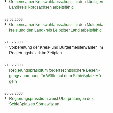
Ge­mein­sa­mer Kreis­wahl­aus­schuss für den künf­ti­gen
Land­kreis Nord­sach­sen ar­beits­fä­hig
22.02.2008
Ge­mein­sa­mer Kreis­wahl­aus­schuss für den Mul­den­tal­
kreis und den Land­kreis Leip­zi­ger Land ar­beits­fä­hig
21.02.2008
Vor­be­rei­tung der Kreis-​ und Bür­ger­meis­ter­wah­len im
Re­gie­rungs­be­zirk im Zeit­plan
21.02.2008
Re­gie­rungs­prä­si­di­um for­dert rechts­si­che­re Be­sei­ti­
gungs­an­ord­nung für Wälle auf dem Schieß­platz Mü­
geln
20.02.2008
Re­gie­rungs­prä­si­di­um weist Über­prü­fun­gen des
Schieß­plat­zes Sör­ne­witz an