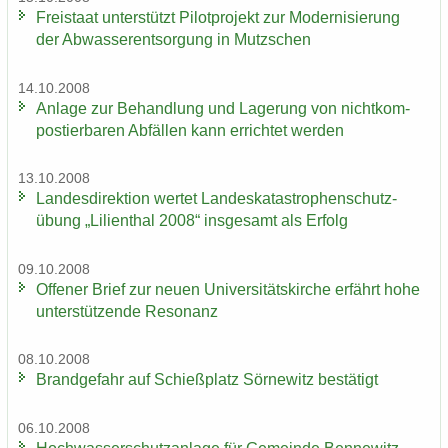
Frei­staat un­ter­stützt Pi­lot­pro­jekt zur Mo­der­ni­sie­rung
der Ab­was­ser­ent­sor­gung in Mutz­schen
14.10.2008
An­la­ge zur Be­hand­lung und La­ge­rung von nicht­kom­
pos­tier­ba­ren Ab­fäl­len kann er­rich­tet wer­den
13.10.2008
Lan­des­di­rek­ti­on wer­tet Lan­des­ka­ta­stro­phen­schutz­
übung „Li­li­en­thal 2008“ ins­ge­samt als Er­folg
09.10.2008
Of­fe­ner Brief zur neuen Uni­ver­si­täts­kir­che er­fährt hohe
un­ter­stüt­zen­de Re­so­nanz
08.10.2008
Brand­ge­fahr auf Schieß­platz Sör­ne­witz be­stä­tigt
06.10.2008