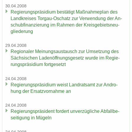
30.04.2008
Re­gie­rungs­prä­si­di­um be­stä­tigt Maß­nah­me­plan des
Land­krei­ses Torgau-​Oschatz zur Ver­wen­dung der An­
schub­fi­nan­zie­rung im Rah­men der Kreis­ge­biets­neu­
glie­de­rung
29.04.2008
Re­gio­na­ler Mei­nungs­aus­tausch zur Um­set­zung des
Säch­si­schen La­den­öff­nungs­ge­setz wurde im Re­gie­
rungs­prä­si­di­um fort­ge­setzt
24.04.2008
Re­gie­rungs­prä­si­di­um weist Land­rats­amt zur An­dro­
hung der Er­satz­vor­nah­me an
24.04.2008
Re­gie­rungs­prä­si­dent for­dert un­ver­züg­li­che Ab­fall­be­
sei­ti­gung in Mü­geln