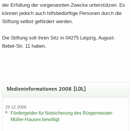
der Er­fül­lung der vor­ge­nann­ten Zwe­cke un­ter­stüt­zen. Es
kön­nen je­doch auch hilfs­be­dürf­ti­ge Per­so­nen durch die
Stif­tung selbst ge­för­dert wer­den.
Die Stif­tung soll ihren Sitz in 04275 Leip­zig, August-​
Bebel-Str. 11 haben.
Me­di­en­in­for­ma­tio­nen 2008 [LDL]
29.12.2008
För­der­gel­der für Not­si­che­rung des Bürgermeister-​
Müller-Hauses be­wil­ligt