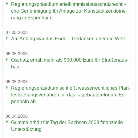
Re­gie­rungs­prä­si­di­um er­teilt im­mis­si­ons­schutz­recht­li­
che Ge­neh­mi­gung für An­la­ge zur Kunst­stoff­zer­klei­ne­
rung in Es­pen­hain
07.05.2008
Am An­fang war das Ende – Ge­dan­ken über die Welt
05.05.2008
Oschatz er­hält mehr als 900.000 Euro für Stra­ßen­aus­
bau
05.05.2008
Re­gie­rungs­prä­si­di­um schließt was­ser­recht­li­ches Plan­
fest­stel­lungs­ver­fah­ren für das Ta­ge­bau­ter­ri­to­ri­um Es­
pen­hain ab
30.04.2008
Grim­ma er­hält für Tag der Sach­sen 2008 fi­nan­zi­el­le
Un­ter­stüt­zung