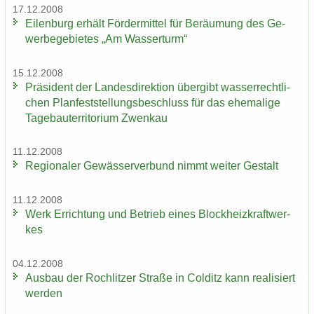
17.12.2008
Ei­len­burg er­hält För­der­mit­tel für Be­räu­mung des Ge­
wer­be­ge­bie­tes „Am Was­ser­turm“
15.12.2008
Prä­si­dent der Lan­des­di­rek­ti­on über­gibt was­ser­recht­li­
chen Plan­fest­stel­lungs­be­schluss für das ehe­ma­li­ge
Ta­ge­bau­ter­ri­to­ri­um Zwenkau
11.12.2008
Re­gio­na­ler Ge­wäs­ser­ver­bund nimmt wei­ter Ge­stalt
11.12.2008
Werk Er­rich­tung und Be­trieb eines Block­heiz­kraft­wer­
kes
04.12.2008
Aus­bau der Roch­lit­zer Stra­ße in Col­ditz kann rea­li­siert
wer­den