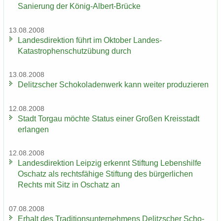
Sa­nie­rung der König-​Albert-Brücke
13.08.2008
Lan­des­di­rek­ti­on führt im Ok­to­ber Landes-​
Katastrophenschutzübung durch
13.08.2008
De­litz­scher Scho­ko­la­den­werk kann wei­ter pro­du­zie­ren
12.08.2008
Stadt Tor­gau möch­te Sta­tus einer Gro­ßen Kreis­stadt
er­lan­gen
12.08.2008
Lan­des­di­rek­ti­on Leip­zig er­kennt Stif­tung Le­bens­hil­fe
Oschatz als rechts­fä­hi­ge Stif­tung des bür­ger­li­chen
Rechts mit Sitz in Oschatz an
07.08.2008
Er­halt des Tra­di­ti­ons­un­ter­neh­mens De­litz­scher Scho­