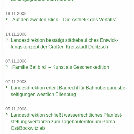
18.11.2008
„Auf den zwei­ten Blick – Die Äs­the­tik des Ver­falls“
14.11.2008
Lan­des­di­rek­ti­on be­stä­tigt städ­te­bau­li­ches Ent­wick­
lungs­kon­zept der Gro­ßen Kreis­stadt De­litzsch
07.11.2008
„Fa­mi­lie Ball­bird“ – Kunst als Ge­schen­ke­di­ti­on
07.11.2008
Lan­des­di­rek­ti­on er­teilt Bau­recht für Bahn­über­gangs­be­
sei­ti­gun­gen west­lich Ei­len­burg
05.11.2008
Lan­des­di­rek­ti­on schließt was­ser­recht­li­ches Plan­fest­
stel­lungs­ver­fah­ren zum Ta­ge­bau­ter­ri­to­ri­um Borna-​
Ost/Bock­witz ab