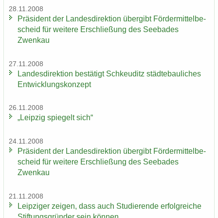
28.11.2008
Prä­si­dent der Lan­des­di­rek­ti­on über­gibt För­der­mit­tel­be­
scheid für wei­te­re Er­schlie­ßung des See­ba­des
Zwenkau
27.11.2008
Lan­des­di­rek­ti­on be­stä­tigt Schkeu­ditz städ­te­bau­li­ches
Ent­wick­lungs­kon­zept
26.11.2008
„Leip­zig spie­gelt sich“
24.11.2008
Prä­si­dent der Lan­des­di­rek­ti­on über­gibt För­der­mit­tel­be­
scheid für wei­te­re Er­schlie­ßung des See­ba­des
Zwenkau
21.11.2008
Leip­zi­ger zei­gen, dass auch Stu­die­ren­de er­folg­rei­che
Stif­tungs­grün­der sein kön­nen