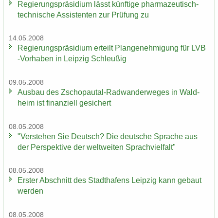
Re­gie­rungs­prä­si­di­um lässt künf­ti­ge pharmazeutisch-​
technische As­sis­ten­ten zur Prü­fung zu
14.05.2008
Re­gie­rungs­prä­si­di­um er­teilt Plan­ge­neh­mi­gung für LVB
-​Vorhaben in Leip­zig Schleu­ßig
09.05.2008
Aus­bau des Zschopautal-​Radwanderweges in Wald­
heim ist fi­nan­zi­ell ge­si­chert
08.05.2008
"Ver­ste­hen Sie Deutsch? Die deut­sche Spra­che aus
der Per­spek­ti­ve der welt­wei­ten Sprach­viel­falt"
08.05.2008
Ers­ter Ab­schnitt des Stadt­ha­fens Leip­zig kann ge­baut
wer­den
08.05.2008