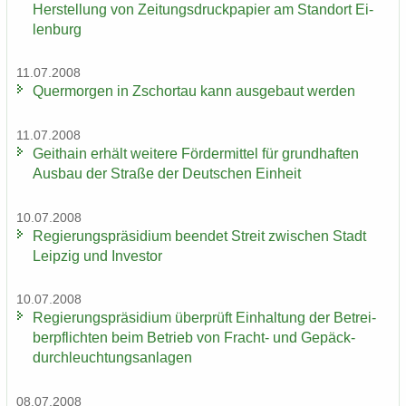
Her­stel­lung von Zei­tungs­druck­pa­pier am Stand­ort Ei­
len­burg
11.07.2008
Quer­mor­gen in Zschor­tau kann aus­ge­baut wer­den
11.07.2008
Geit­hain er­hält wei­te­re För­der­mit­tel für grund­haf­ten
Aus­bau der Stra­ße der Deut­schen Ein­heit
10.07.2008
Re­gie­rungs­prä­si­di­um be­en­det Streit zwi­schen Stadt
Leip­zig und In­ves­tor
10.07.2008
Re­gie­rungs­prä­si­di­um über­prüft Ein­hal­tung der Be­trei­
ber­pflich­ten beim Be­trieb von Fracht-​ und Ge­päck­
durch­leuch­tungs­an­la­gen
08.07.2008