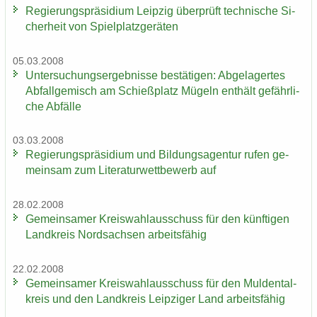
Re­gie­rungs­prä­si­di­um Leip­zig über­prüft tech­ni­sche Si­
cher­heit von Spiel­platz­ge­rä­ten
05.03.2008
Un­ter­su­chungs­er­geb­nis­se be­stä­ti­gen: Ab­ge­la­ger­tes
Ab­fall­ge­misch am Schieß­platz Mü­geln ent­hält ge­fähr­li­
che Ab­fäl­le
03.03.2008
Re­gie­rungs­prä­si­di­um und Bil­dungs­agen­tur rufen ge­
mein­sam zum Li­te­ra­tur­wett­be­werb auf
28.02.2008
Ge­mein­sa­mer Kreis­wahl­aus­schuss für den künf­ti­gen
Land­kreis Nord­sach­sen ar­beits­fä­hig
22.02.2008
Ge­mein­sa­mer Kreis­wahl­aus­schuss für den Mul­den­tal­
kreis und den Land­kreis Leip­zi­ger Land ar­beits­fä­hig