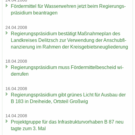
24.04.2008
För­der­mit­tel für Was­ser­weh­ren jetzt beim Re­gie­rungs­
prä­si­di­um be­an­tra­gen
24.04.2008
Re­gie­rungs­prä­si­di­um be­stä­tigt Maß­nah­me­plan des
Land­krei­ses De­litzsch zur Ver­wen­dung der An­schub­fi­
nan­zie­rung im Rah­men der Kreis­ge­biets­neu­glie­de­rung
18.04.2008
Re­gie­rungs­prä­si­di­um muss För­der­mit­tel­be­scheid wi­
der­ru­fen
16.04.2008
Re­gie­rungs­prä­si­di­um gibt grü­nes Licht für Aus­bau der
B 183 in Drei­hei­de, Orts­teil Groß­wig
14.04.2008
Pro­jekt­grup­pe für das In­fra­struk­tur­vor­ha­ben B 87 neu
tagte zum 3. Mal