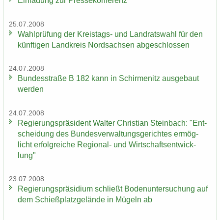
Ein­la­dung zur Pres­se­kon­fe­renz
25.07.2008
Wahl­prü­fung der Kreistags-​ und Land­rats­wahl für den
künf­ti­gen Land­kreis Nord­sach­sen ab­ge­schlos­sen
24.07.2008
Bun­des­stra­ße B 182 kann in Schir­menitz aus­ge­baut
wer­den
24.07.2008
Re­gie­rungs­prä­si­dent Wal­ter Chris­ti­an Stein­bach: "Ent­
schei­dung des Bun­des­ver­wal­tungs­ge­rich­tes er­mög­
licht er­folg­rei­che Regional-​ und Wirt­schafts­ent­wick­
lung"
23.07.2008
Re­gie­rungs­prä­si­di­um schließt Bo­den­un­ter­su­chung auf
dem Schieß­platz­ge­län­de in Mü­geln ab