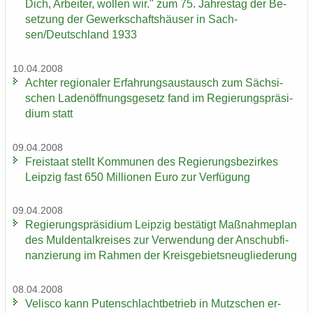
Dich, Ar­bei­ter, wol­len wir." zum 75. Jah­res­tag der Be­
set­zung der Ge­werk­schafts­häu­ser in Sach­
sen/Deutsch­land 1933
10.04.2008
Ach­ter re­gio­na­ler Er­fah­rungs­aus­tausch zum Säch­si­
schen La­den­öff­nungs­ge­setz fand im Re­gie­rungs­prä­si­
di­um statt
09.04.2008
Frei­staat stellt Kom­mu­nen des Re­gie­rungs­be­zir­kes
Leip­zig fast 650 Mil­lio­nen Euro zur Ver­fü­gung
09.04.2008
Re­gie­rungs­prä­si­di­um Leip­zig be­stä­tigt Maß­nah­me­plan
des Mul­den­tal­krei­ses zur Ver­wen­dung der An­schub­fi­
nan­zie­rung im Rah­men der Kreis­ge­biets­neu­glie­de­rung
08.04.2008
Ve­lis­co kann Pu­ten­schlacht­be­trieb in Mutz­schen er­