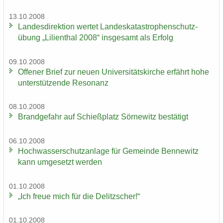
13.10.2008
Lan­des­di­rek­ti­on wer­tet Lan­des­ka­ta­stro­phen­schutz­
übung „Li­li­en­thal 2008“ ins­ge­samt als Er­folg
09.10.2008
Of­fe­ner Brief zur neuen Uni­ver­si­täts­kir­che er­fährt hohe
un­ter­stüt­zen­de Re­so­nanz
08.10.2008
Brand­ge­fahr auf Schieß­platz Sör­ne­witz be­stä­tigt
06.10.2008
Hoch­was­ser­schutz­an­la­ge für Ge­mein­de Ben­ne­witz
kann um­ge­setzt wer­den
01.10.2008
„Ich freue mich für die De­litz­scher!“
01.10.2008