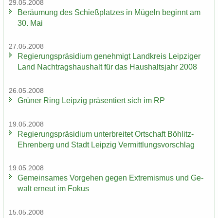
29.05.2008
Be­räu­mung des Schieß­plat­zes in Mü­geln be­ginnt am
30. Mai
27.05.2008
Re­gie­rungs­prä­si­di­um ge­neh­migt Land­kreis Leip­zi­ger
Land Nach­trags­haus­halt für das Haus­halts­jahr 2008
26.05.2008
Grü­ner Ring Leip­zig prä­sen­tiert sich im RP
19.05.2008
Re­gie­rungs­prä­si­di­um un­ter­brei­tet Ort­schaft Böhlitz-​
Ehrenberg und Stadt Leip­zig Ver­mitt­lungs­vor­schlag
19.05.2008
Ge­mein­sa­mes Vor­ge­hen gegen Ex­tre­mis­mus und Ge­
walt er­neut im Fokus
15.05.2008