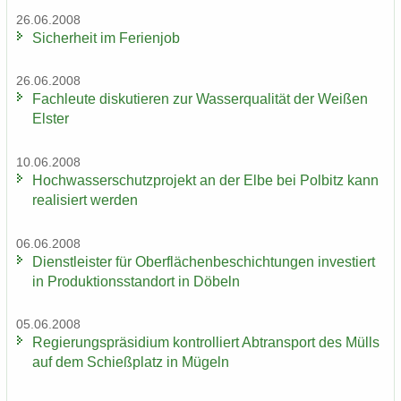
26.06.2008
Si­cher­heit im Fe­ri­en­job
26.06.2008
Fach­leu­te dis­ku­tie­ren zur Was­ser­qua­li­tät der Wei­ßen
Els­ter
10.06.2008
Hoch­was­ser­schutz­pro­jekt an der Elbe bei Pol­bitz kann
rea­li­siert wer­den
06.06.2008
Dienst­leis­ter für Ober­flä­chen­be­schich­tun­gen in­ves­tiert
in Pro­duk­ti­ons­stand­ort in Dö­beln
05.06.2008
Re­gie­rungs­prä­si­di­um kon­trol­liert Ab­trans­port des Mülls
auf dem Schieß­platz in Mü­geln