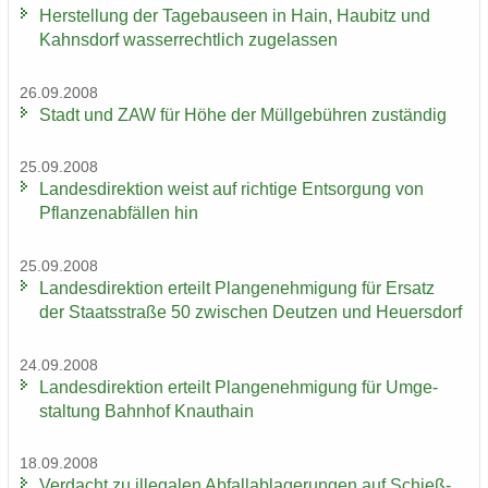
Her­stel­lung der Ta­ge­bau­se­en in Hain, Hau­bitz und
Kahns­dorf was­ser­recht­lich zu­ge­las­sen
26.09.2008
Stadt und ZAW für Höhe der Müll­ge­büh­ren zu­stän­dig
25.09.2008
Lan­des­di­rek­ti­on weist auf rich­ti­ge Ent­sor­gung von
Pflan­zen­ab­fäl­len hin
25.09.2008
Lan­des­di­rek­ti­on er­teilt Plan­ge­neh­mi­gung für Er­satz
der Staats­stra­ße 50 zwi­schen Deut­zen und Heu­ers­dorf
24.09.2008
Lan­des­di­rek­ti­on er­teilt Plan­ge­neh­mi­gung für Um­ge­
stal­tung Bahn­hof Knaut­hain
18.09.2008
Ver­dacht zu il­le­ga­len Ab­fall­ab­la­ge­run­gen auf Schieß­