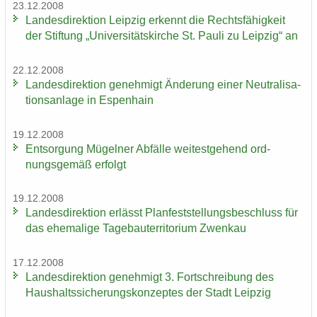
23.12.2008
Lan­des­di­rek­ti­on Leip­zig er­kennt die Rechts­fä­hig­keit
der Stif­tung „Uni­ver­si­täts­kir­che St. Pauli zu Leip­zig“ an
22.12.2008
Lan­des­di­rek­ti­on ge­neh­migt Än­de­rung einer Neu­tra­li­sa­
ti­ons­an­la­ge in Es­pen­hain
19.12.2008
Ent­sor­gung Mü­gel­ner Ab­fäl­le wei­test­ge­hend ord­
nungs­ge­mäß er­folgt
19.12.2008
Lan­des­di­rek­ti­on er­lässt Plan­fest­stel­lungs­be­schluss für
das ehe­ma­li­ge Ta­ge­bau­ter­ri­to­ri­um Zwenkau
17.12.2008
Lan­des­di­rek­ti­on ge­neh­migt 3. Fort­schrei­bung des
Haus­halts­si­che­rungs­kon­zep­tes der Stadt Leip­zig