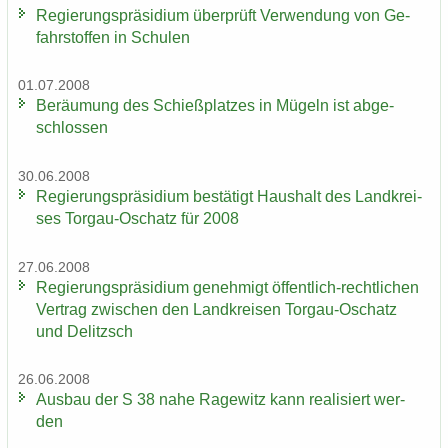
Re­gie­rungs­prä­si­di­um über­prüft Ver­wen­dung von Ge­
fahr­stof­fen in Schu­len
01.07.2008
Be­räu­mung des Schieß­plat­zes in Mü­geln ist ab­ge­
schlos­sen
30.06.2008
Re­gie­rungs­prä­si­di­um be­stä­tigt Haus­halt des Land­krei­
ses Torgau-​Oschatz für 2008
27.06.2008
Re­gie­rungs­prä­si­di­um ge­neh­migt öffentlich-​rechtlichen
Ver­trag zwi­schen den Land­krei­sen Torgau-​Oschatz
und De­litzsch
26.06.2008
Aus­bau der S 38 nahe Ra­ge­witz kann rea­li­siert wer­
den