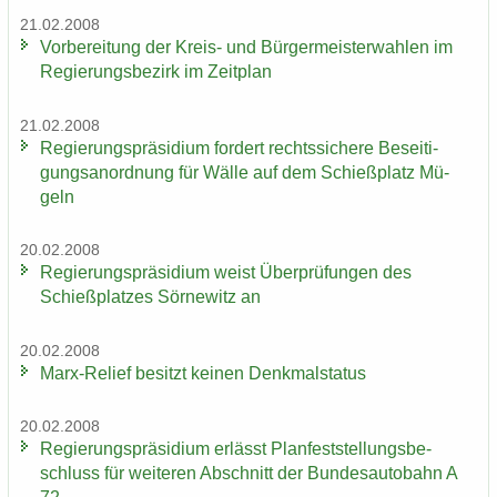
21.02.2008
Vor­be­rei­tung der Kreis-​ und Bür­ger­meis­ter­wah­len im
Re­gie­rungs­be­zirk im Zeit­plan
21.02.2008
Re­gie­rungs­prä­si­di­um for­dert rechts­si­che­re Be­sei­ti­
gungs­an­ord­nung für Wälle auf dem Schieß­platz Mü­
geln
20.02.2008
Re­gie­rungs­prä­si­di­um weist Über­prü­fun­gen des
Schieß­plat­zes Sör­ne­witz an
20.02.2008
Marx-​Relief be­sitzt kei­nen Denk­mal­sta­tus
20.02.2008
Re­gie­rungs­prä­si­di­um er­lässt Plan­fest­stel­lungs­be­
schluss für wei­te­ren Ab­schnitt der Bun­des­au­to­bahn A