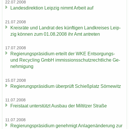
22.07.2008
Lan­des­di­rek­ti­on Leip­zig nimmt Ar­beit auf
21.07.2008
Kreis­rä­te und Land­rat des künf­ti­gen Land­krei­ses Leip­
zig kön­nen zum 01.08.2008 ihr Amt an­tre­ten
17.07.2008
Re­gie­rungs­prä­si­di­um er­teilt der WKE Entsorgungs-​
und Re­cy­cling GmbH im­mis­si­ons­schutz­recht­li­che Ge­
neh­mi­gung
15.07.2008
Re­gie­rungs­prä­si­di­um über­prüft Schieß­platz Sör­ne­witz
11.07.2008
Frei­staat un­ter­stützt Aus­bau der Mil­tit­zer Stra­ße
11.07.2008
Re­gie­rungs­prä­si­di­um ge­neh­migt An­la­gen­än­de­rung zur