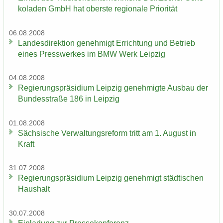
ko­la­den GmbH hat obers­te re­gio­na­le Prio­ri­tät
06.08.2008
Lan­des­di­rek­ti­on ge­neh­migt Er­rich­tung und Be­trieb
eines Press­wer­kes im BMW Werk Leip­zig
04.08.2008
Re­gie­rungs­prä­si­di­um Leip­zig ge­neh­mig­te Aus­bau der
Bun­des­stra­ße 186 in Leip­zig
01.08.2008
Säch­si­sche Ver­wal­tungs­re­form tritt am 1. Au­gust in
Kraft
31.07.2008
Re­gie­rungs­prä­si­di­um Leip­zig ge­neh­migt städ­ti­schen
Haus­halt
30.07.2008