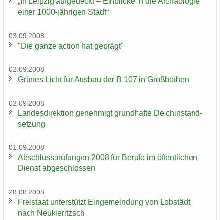
„In Leip­zig auf­ge­deckt – Ein­bli­cke in die Ar­chäo­lo­gie
einer 1000-​jährigen Stadt“
03.09.2008
"Die ganze ac­tion hat ge­prägt"
02.09.2008
Grü­nes Licht für Aus­bau der B 107 in Groß­bo­then
02.09.2008
Lan­des­di­rek­ti­on ge­neh­migt grund­haf­te Deich­in­stand­
set­zung
01.09.2008
Ab­schluss­prü­fun­gen 2008 für Be­ru­fe im öf­fent­li­chen
Dienst ab­ge­schlos­sen
28.08.2008
Frei­staat un­ter­stützt Ein­ge­mein­dung von Lob­städt
nach Neu­kie­ritzsch