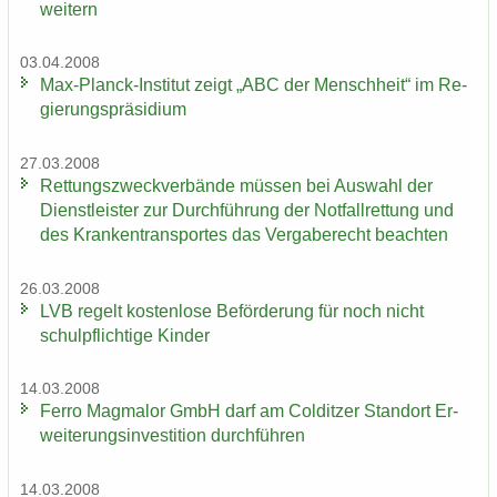
wei­tern
03.04.2008
Max-​Planck-Institut zeigt „ABC der Mensch­heit“ im Re­
gie­rungs­prä­si­di­um
27.03.2008
Ret­tungs­zweck­ver­bän­de müs­sen bei Aus­wahl der
Dienst­leis­ter zur Durch­füh­rung der Not­fall­ret­tung und
des Kran­ken­trans­por­tes das Ver­ga­be­recht be­ach­ten
26.03.2008
LVB re­gelt kos­ten­lo­se Be­för­de­rung für noch nicht
schul­pflich­ti­ge Kin­der
14.03.2008
Ferro Mag­ma­lor GmbH darf am Col­dit­zer Stand­ort Er­
wei­te­rungs­in­ves­ti­ti­on durch­füh­ren
14.03.2008