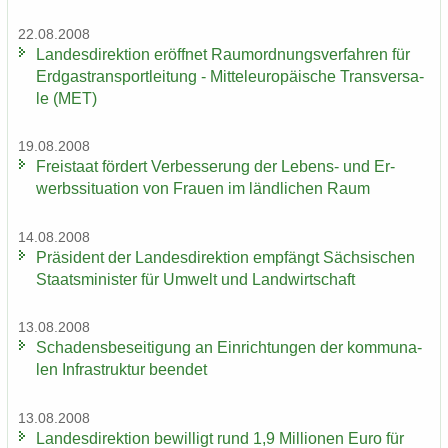
22.08.2008
Lan­des­di­rek­ti­on er­öff­net Raum­ord­nungs­ver­fah­ren für
Erd­gas­trans­port­lei­tung - Mit­tel­eu­ro­päi­sche Trans­ver­sa­
le (MET)
19.08.2008
Frei­staat för­dert Ver­bes­se­rung der Lebens-​ und Er­
werbs­si­tua­ti­on von Frau­en im länd­li­chen Raum
14.08.2008
Prä­si­dent der Lan­des­di­rek­ti­on emp­fängt Säch­si­schen
Staats­mi­nis­ter für Um­welt und Land­wirt­schaft
13.08.2008
Scha­dens­be­sei­ti­gung an Ein­rich­tun­gen der kom­mu­na­
len In­fra­struk­tur be­en­det
13.08.2008
Lan­des­di­rek­ti­on be­wil­ligt rund 1,9 Mil­lio­nen Euro für