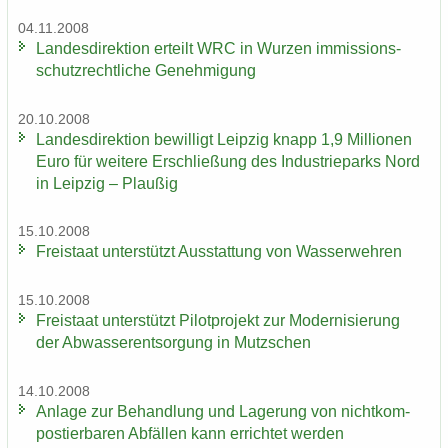
04.11.2008
Lan­des­di­rek­ti­on er­teilt WRC in Wur­zen im­mis­si­ons­
schutz­recht­li­che Ge­neh­mi­gung
20.10.2008
Lan­des­di­rek­ti­on be­wil­ligt Leip­zig knapp 1,9 Mil­lio­nen
Euro für wei­te­re Er­schlie­ßung des In­dus­trie­parks Nord
in Leip­zig – Plau­ßig
15.10.2008
Frei­staat un­ter­stützt Aus­stat­tung von Was­ser­weh­ren
15.10.2008
Frei­staat un­ter­stützt Pi­lot­pro­jekt zur Mo­der­ni­sie­rung
der Ab­was­ser­ent­sor­gung in Mutz­schen
14.10.2008
An­la­ge zur Be­hand­lung und La­ge­rung von nicht­kom­
pos­tier­ba­ren Ab­fäl­len kann er­rich­tet wer­den