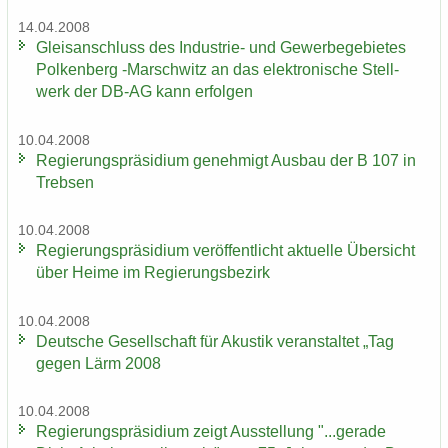
14.04.2008
Gleis­an­schluss des Industrie-​ und Ge­wer­be­ge­bie­tes
Pol­ken­berg -​Marschwitz an das elek­tro­ni­sche Stell­
werk der DB-AG kann er­fol­gen
10.04.2008
Re­gie­rungs­prä­si­di­um ge­neh­migt Aus­bau der B 107 in
Treb­sen
10.04.2008
Re­gie­rungs­prä­si­di­um ver­öf­fent­licht ak­tu­el­le Über­sicht
über Heime im Re­gie­rungs­be­zirk
10.04.2008
Deut­sche Ge­sell­schaft für Akus­tik ver­an­stal­tet „Tag
gegen Lärm 2008
10.04.2008
Re­gie­rungs­prä­si­di­um zeigt Aus­stel­lung "...ge­ra­de