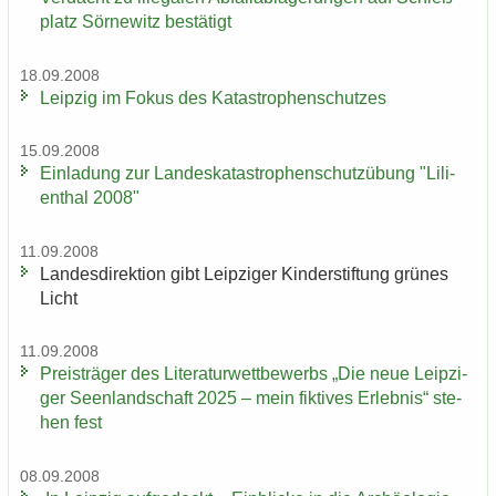
platz Sör­ne­witz be­stä­tigt
18.09.2008
Leip­zig im Fokus des Ka­ta­stro­phen­schut­zes
15.09.2008
Ein­la­dung zur Lan­des­ka­ta­stro­phen­schutz­übung "Li­li­
en­thal 2008"
11.09.2008
Lan­des­di­rek­ti­on gibt Leip­zi­ger Kin­der­stif­tung grü­nes
Licht
11.09.2008
Preis­trä­ger des Li­te­ra­tur­wett­be­werbs „Die neue Leip­zi­
ger Se­en­land­schaft 2025 – mein fik­ti­ves Er­leb­nis“ ste­
hen fest
08.09.2008