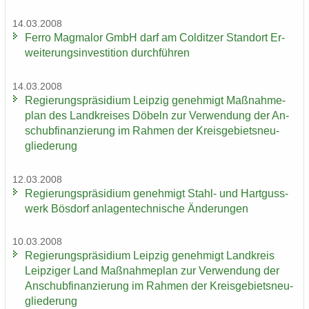
14.03.2008
Ferro Mag­ma­lor GmbH darf am Col­dit­zer Stand­ort Er­
wei­te­rungs­in­ves­ti­ti­on durch­füh­ren
14.03.2008
Re­gie­rungs­prä­si­di­um Leip­zig ge­neh­migt Maß­nah­me­
plan des Land­krei­ses Dö­beln zur Ver­wen­dung der An­
schub­fi­nan­zie­rung im Rah­men der Kreis­ge­biets­neu­
glie­de­rung
12.03.2008
Re­gie­rungs­prä­si­di­um ge­neh­migt Stahl-​ und Hart­guss­
werk Bös­dorf an­la­gen­tech­ni­sche Än­de­run­gen
10.03.2008
Re­gie­rungs­prä­si­di­um Leip­zig ge­neh­migt Land­kreis
Leip­zi­ger Land Maß­nah­me­plan zur Ver­wen­dung der
An­schub­fi­nan­zie­rung im Rah­men der Kreis­ge­biets­neu­
glie­de­rung