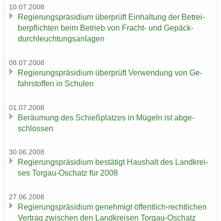
10.07.2008
Re­gie­rungs­prä­si­di­um über­prüft Ein­hal­tung der Be­trei­
ber­pflich­ten beim Be­trieb von Fracht-​ und Ge­päck­
durch­leuch­tungs­an­la­gen
08.07.2008
Re­gie­rungs­prä­si­di­um über­prüft Ver­wen­dung von Ge­
fahr­stof­fen in Schu­len
01.07.2008
Be­räu­mung des Schieß­plat­zes in Mü­geln ist ab­ge­
schlos­sen
30.06.2008
Re­gie­rungs­prä­si­di­um be­stä­tigt Haus­halt des Land­krei­
ses Torgau-​Oschatz für 2008
27.06.2008
Re­gie­rungs­prä­si­di­um ge­neh­migt öffentlich-​rechtlichen
Ver­trag zwi­schen den Land­krei­sen Torgau-​Oschatz