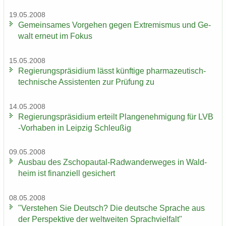
19.05.2008
Ge­mein­sa­mes Vor­ge­hen gegen Ex­tre­mis­mus und Ge­
walt er­neut im Fokus
15.05.2008
Re­gie­rungs­prä­si­di­um lässt künf­ti­ge pharmazeutisch-​
technische As­sis­ten­ten zur Prü­fung zu
14.05.2008
Re­gie­rungs­prä­si­di­um er­teilt Plan­ge­neh­mi­gung für LVB
-​Vorhaben in Leip­zig Schleu­ßig
09.05.2008
Aus­bau des Zschopautal-​Radwanderweges in Wald­
heim ist fi­nan­zi­ell ge­si­chert
08.05.2008
"Ver­ste­hen Sie Deutsch? Die deut­sche Spra­che aus
der Per­spek­ti­ve der welt­wei­ten Sprach­viel­falt"