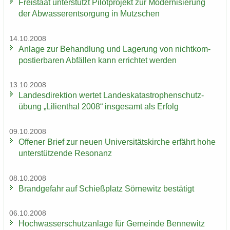
Frei­staat un­ter­stützt Pi­lot­pro­jekt zur Mo­der­ni­sie­rung
der Ab­was­ser­ent­sor­gung in Mutz­schen
14.10.2008
An­la­ge zur Be­hand­lung und La­ge­rung von nicht­kom­
pos­tier­ba­ren Ab­fäl­len kann er­rich­tet wer­den
13.10.2008
Lan­des­di­rek­ti­on wer­tet Lan­des­ka­ta­stro­phen­schutz­
übung „Li­li­en­thal 2008“ ins­ge­samt als Er­folg
09.10.2008
Of­fe­ner Brief zur neuen Uni­ver­si­täts­kir­che er­fährt hohe
un­ter­stüt­zen­de Re­so­nanz
08.10.2008
Brand­ge­fahr auf Schieß­platz Sör­ne­witz be­stä­tigt
06.10.2008
Hoch­was­ser­schutz­an­la­ge für Ge­mein­de Ben­ne­witz