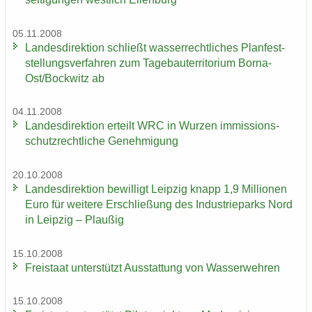
05.11.2008
Lan­des­di­rek­ti­on schließt was­ser­recht­li­ches Plan­fest­
stel­lungs­ver­fah­ren zum Ta­ge­bau­ter­ri­to­ri­um Borna-​
Ost/Bock­witz ab
04.11.2008
Lan­des­di­rek­ti­on er­teilt WRC in Wur­zen im­mis­si­ons­
schutz­recht­li­che Ge­neh­mi­gung
20.10.2008
Lan­des­di­rek­ti­on be­wil­ligt Leip­zig knapp 1,9 Mil­lio­nen
Euro für wei­te­re Er­schlie­ßung des In­dus­trie­parks Nord
in Leip­zig – Plau­ßig
15.10.2008
Frei­staat un­ter­stützt Aus­stat­tung von Was­ser­weh­ren
15.10.2008