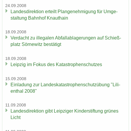
24.09.2008
Lan­des­di­rek­ti­on er­teilt Plan­ge­neh­mi­gung für Um­ge­
stal­tung Bahn­hof Knaut­hain
18.09.2008
Ver­dacht zu il­le­ga­len Ab­fall­ab­la­ge­run­gen auf Schieß­
platz Sör­ne­witz be­stä­tigt
18.09.2008
Leip­zig im Fokus des Ka­ta­stro­phen­schut­zes
15.09.2008
Ein­la­dung zur Lan­des­ka­ta­stro­phen­schutz­übung "Li­li­
en­thal 2008"
11.09.2008
Lan­des­di­rek­ti­on gibt Leip­zi­ger Kin­der­stif­tung grü­nes
Licht