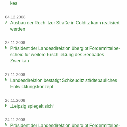
kes
04.12.2008
Aus­bau der Roch­lit­zer Stra­ße in Col­ditz kann rea­li­siert
wer­den
28.11.2008
Prä­si­dent der Lan­des­di­rek­ti­on über­gibt För­der­mit­tel­be­
scheid für wei­te­re Er­schlie­ßung des See­ba­des
Zwenkau
27.11.2008
Lan­des­di­rek­ti­on be­stä­tigt Schkeu­ditz städ­te­bau­li­ches
Ent­wick­lungs­kon­zept
26.11.2008
„Leip­zig spie­gelt sich“
24.11.2008
Prä­si­dent der Lan­des­di­rek­ti­on über­gibt För­der­mit­tel­be­