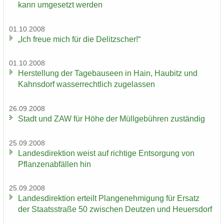
kann um­ge­setzt wer­den
01.10.2008
„Ich freue mich für die De­litz­scher!“
01.10.2008
Her­stel­lung der Ta­ge­bau­se­en in Hain, Hau­bitz und
Kahns­dorf was­ser­recht­lich zu­ge­las­sen
26.09.2008
Stadt und ZAW für Höhe der Müll­ge­büh­ren zu­stän­dig
25.09.2008
Lan­des­di­rek­ti­on weist auf rich­ti­ge Ent­sor­gung von
Pflan­zen­ab­fäl­len hin
25.09.2008
Lan­des­di­rek­ti­on er­teilt Plan­ge­neh­mi­gung für Er­satz
der Staats­stra­ße 50 zwi­schen Deut­zen und Heu­ers­dorf