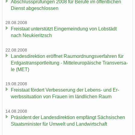
Ab­schluss­prü­fun­gen 2008 für Be­ru­fe im öf­fent­li­chen
Dienst ab­ge­schlos­sen
28.08.2008
Frei­staat un­ter­stützt Ein­ge­mein­dung von Lob­städt
nach Neu­kie­ritzsch
22.08.2008
Lan­des­di­rek­ti­on er­öff­net Raum­ord­nungs­ver­fah­ren für
Erd­gas­trans­port­lei­tung - Mit­tel­eu­ro­päi­sche Trans­ver­sa­
le (MET)
19.08.2008
Frei­staat för­dert Ver­bes­se­rung der Lebens-​ und Er­
werbs­si­tua­ti­on von Frau­en im länd­li­chen Raum
14.08.2008
Prä­si­dent der Lan­des­di­rek­ti­on emp­fängt Säch­si­schen
Staats­mi­nis­ter für Um­welt und Land­wirt­schaft