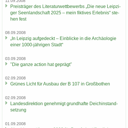
11.09.2008
Preis­trä­ger des Li­te­ra­tur­wett­be­werbs „Die neue Leip­zi­
ger Se­en­land­schaft 2025 – mein fik­ti­ves Er­leb­nis“ ste­
hen fest
08.09.2008
„In Leip­zig auf­ge­deckt – Ein­bli­cke in die Ar­chäo­lo­gie
einer 1000-​jährigen Stadt“
03.09.2008
"Die ganze ac­tion hat ge­prägt"
02.09.2008
Grü­nes Licht für Aus­bau der B 107 in Groß­bo­then
02.09.2008
Lan­des­di­rek­ti­on ge­neh­migt grund­haf­te Deich­in­stand­
set­zung
01.09.2008