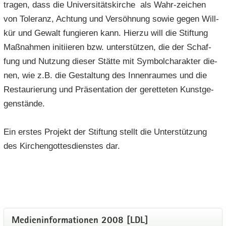
tra­gen, dass die Uni­ver­si­täts­kir­che als Wahr-​zeichen
von To­le­ranz, Ach­tung und Ver­söh­nung sowie gegen Will­
kür und Ge­walt fun­gie­ren kann. Hier­zu will die Stif­tung
Maß­nah­men in­iti­ie­ren bzw. un­ter­stüt­zen, die der Schaf­
fung und Nut­zung die­ser Stät­te mit Sym­bol­cha­rak­ter die­
nen, wie z.B. die Ge­stal­tung des In­nen­rau­mes und die
Re­stau­rie­rung und Prä­sen­ta­ti­on der ge­ret­te­ten Kunst­ge­
gen­stän­de.
Ein ers­tes Pro­jekt der Stif­tung stellt die Un­ter­stüt­zung
des Kir­chen­got­tes­diens­tes dar.
Me­di­en­in­for­ma­tio­nen 2008 [LDL]