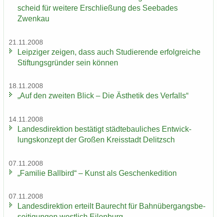
scheid für wei­te­re Er­schlie­ßung des See­ba­des
Zwenkau
21.11.2008
Leip­zi­ger zei­gen, dass auch Stu­die­ren­de er­folg­rei­che
Stif­tungs­grün­der sein kön­nen
18.11.2008
„Auf den zwei­ten Blick – Die Äs­the­tik des Ver­falls“
14.11.2008
Lan­des­di­rek­ti­on be­stä­tigt städ­te­bau­li­ches Ent­wick­
lungs­kon­zept der Gro­ßen Kreis­stadt De­litzsch
07.11.2008
„Fa­mi­lie Ball­bird“ – Kunst als Ge­schen­ke­di­ti­on
07.11.2008
Lan­des­di­rek­ti­on er­teilt Bau­recht für Bahn­über­gangs­be­
sei­ti­gun­gen west­lich Ei­len­burg