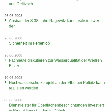
und De­litzsch
26.06.2008
Aus­bau der S 38 nahe Ra­ge­witz kann rea­li­siert wer­
den
26.06.2008
Si­cher­heit im Fe­ri­en­job
26.06.2008
Fach­leu­te dis­ku­tie­ren zur Was­ser­qua­li­tät der Wei­ßen
Els­ter
10.06.2008
Hoch­was­ser­schutz­pro­jekt an der Elbe bei Pol­bitz kann
rea­li­siert wer­den
06.06.2008
Dienst­leis­ter für Ober­flä­chen­be­schich­tun­gen in­ves­tiert
in Pro­duk­ti­ons­stand­ort in Dö­beln