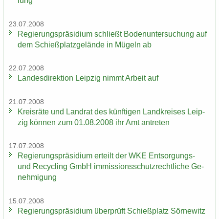
lung"
23.07.2008
Re­gie­rungs­prä­si­di­um schließt Bo­den­un­ter­su­chung auf
dem Schieß­platz­ge­län­de in Mü­geln ab
22.07.2008
Lan­des­di­rek­ti­on Leip­zig nimmt Ar­beit auf
21.07.2008
Kreis­rä­te und Land­rat des künf­ti­gen Land­krei­ses Leip­
zig kön­nen zum 01.08.2008 ihr Amt an­tre­ten
17.07.2008
Re­gie­rungs­prä­si­di­um er­teilt der WKE Entsorgungs-​
und Re­cy­cling GmbH im­mis­si­ons­schutz­recht­li­che Ge­
neh­mi­gung
15.07.2008
Re­gie­rungs­prä­si­di­um über­prüft Schieß­platz Sör­ne­witz