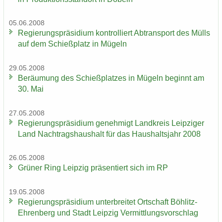
05.06.2008
Re­gie­rungs­prä­si­di­um kon­trol­liert Ab­trans­port des Mülls
auf dem Schieß­platz in Mü­geln
29.05.2008
Be­räu­mung des Schieß­plat­zes in Mü­geln be­ginnt am
30. Mai
27.05.2008
Re­gie­rungs­prä­si­di­um ge­neh­migt Land­kreis Leip­zi­ger
Land Nach­trags­haus­halt für das Haus­halts­jahr 2008
26.05.2008
Grü­ner Ring Leip­zig prä­sen­tiert sich im RP
19.05.2008
Re­gie­rungs­prä­si­di­um un­ter­brei­tet Ort­schaft Böhlitz-​
Ehrenberg und Stadt Leip­zig Ver­mitt­lungs­vor­schlag