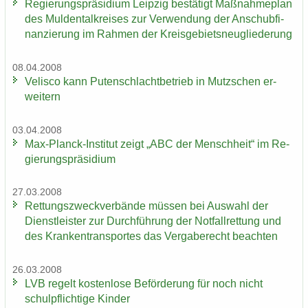
Re­gie­rungs­prä­si­di­um Leip­zig be­stä­tigt Maß­nah­me­plan
des Mul­den­tal­krei­ses zur Ver­wen­dung der An­schub­fi­
nan­zie­rung im Rah­men der Kreis­ge­biets­neu­glie­de­rung
08.04.2008
Ve­lis­co kann Pu­ten­schlacht­be­trieb in Mutz­schen er­
wei­tern
03.04.2008
Max-​Planck-Institut zeigt „ABC der Mensch­heit“ im Re­
gie­rungs­prä­si­di­um
27.03.2008
Ret­tungs­zweck­ver­bän­de müs­sen bei Aus­wahl der
Dienst­leis­ter zur Durch­füh­rung der Not­fall­ret­tung und
des Kran­ken­trans­por­tes das Ver­ga­be­recht be­ach­ten
26.03.2008
LVB re­gelt kos­ten­lo­se Be­för­de­rung für noch nicht
schul­pflich­ti­ge Kin­der