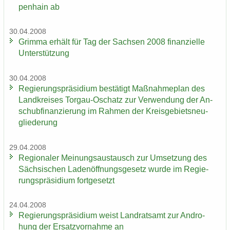
pen­hain ab
30.04.2008
Grim­ma er­hält für Tag der Sach­sen 2008 fi­nan­zi­el­le
Un­ter­stüt­zung
30.04.2008
Re­gie­rungs­prä­si­di­um be­stä­tigt Maß­nah­me­plan des
Land­krei­ses Torgau-​Oschatz zur Ver­wen­dung der An­
schub­fi­nan­zie­rung im Rah­men der Kreis­ge­biets­neu­
glie­de­rung
29.04.2008
Re­gio­na­ler Mei­nungs­aus­tausch zur Um­set­zung des
Säch­si­schen La­den­öff­nungs­ge­setz wurde im Re­gie­
rungs­prä­si­di­um fort­ge­setzt
24.04.2008
Re­gie­rungs­prä­si­di­um weist Land­rats­amt zur An­dro­
hung der Er­satz­vor­nah­me an