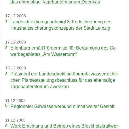
das ehe­ma­li­ge Ta­ge­bau­ter­ri­to­ri­um Zwenkau
17.12.2008
Lan­des­di­rek­ti­on ge­neh­migt 3. Fort­schrei­bung des
Haus­halts­si­che­rungs­kon­zep­tes der Stadt Leip­zig
17.12.2008
Ei­len­burg er­hält För­der­mit­tel für Be­räu­mung des Ge­
wer­be­ge­bie­tes „Am Was­ser­turm“
15.12.2008
Prä­si­dent der Lan­des­di­rek­ti­on über­gibt was­ser­recht­li­
chen Plan­fest­stel­lungs­be­schluss für das ehe­ma­li­ge
Ta­ge­bau­ter­ri­to­ri­um Zwenkau
11.12.2008
Re­gio­na­ler Ge­wäs­ser­ver­bund nimmt wei­ter Ge­stalt
11.12.2008
Werk Er­rich­tung und Be­trieb eines Block­heiz­kraft­wer­