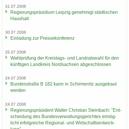
31.07.2008
Re­gie­rungs­prä­si­di­um Leip­zig ge­neh­migt städ­ti­schen
Haus­halt
30.07.2008
Ein­la­dung zur Pres­se­kon­fe­renz
25.07.2008
Wahl­prü­fung der Kreistags-​ und Land­rats­wahl für den
künf­ti­gen Land­kreis Nord­sach­sen ab­ge­schlos­sen
24.07.2008
Bun­des­stra­ße B 182 kann in Schir­menitz aus­ge­baut
wer­den
24.07.2008
Re­gie­rungs­prä­si­dent Wal­ter Chris­ti­an Stein­bach: "Ent­
schei­dung des Bun­des­ver­wal­tungs­ge­rich­tes er­mög­
licht er­folg­rei­che Regional-​ und Wirt­schafts­ent­wick­