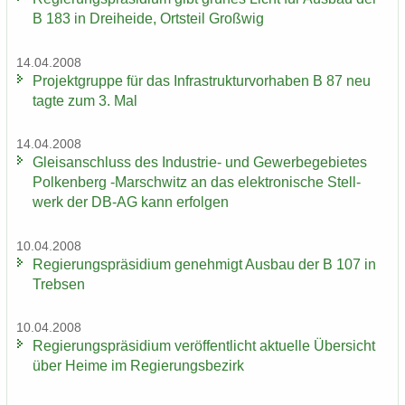
B 183 in Drei­hei­de, Orts­teil Groß­wig
14.04.2008
Pro­jekt­grup­pe für das In­fra­struk­tur­vor­ha­ben B 87 neu
tagte zum 3. Mal
14.04.2008
Gleis­an­schluss des Industrie-​ und Ge­wer­be­ge­bie­tes
Pol­ken­berg -​Marschwitz an das elek­tro­ni­sche Stell­
werk der DB-AG kann er­fol­gen
10.04.2008
Re­gie­rungs­prä­si­di­um ge­neh­migt Aus­bau der B 107 in
Treb­sen
10.04.2008
Re­gie­rungs­prä­si­di­um ver­öf­fent­licht ak­tu­el­le Über­sicht
über Heime im Re­gie­rungs­be­zirk