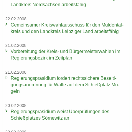
Land­kreis Nord­sach­sen ar­beits­fä­hig
22.02.2008
Ge­mein­sa­mer Kreis­wahl­aus­schuss für den Mul­den­tal­
kreis und den Land­kreis Leip­zi­ger Land ar­beits­fä­hig
21.02.2008
Vor­be­rei­tung der Kreis-​ und Bür­ger­meis­ter­wah­len im
Re­gie­rungs­be­zirk im Zeit­plan
21.02.2008
Re­gie­rungs­prä­si­di­um for­dert rechts­si­che­re Be­sei­ti­
gungs­an­ord­nung für Wälle auf dem Schieß­platz Mü­
geln
20.02.2008
Re­gie­rungs­prä­si­di­um weist Über­prü­fun­gen des
Schieß­plat­zes Sör­ne­witz an