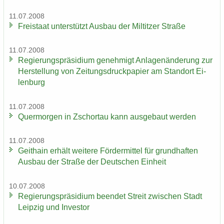
11.07.2008
Frei­staat un­ter­stützt Aus­bau der Mil­tit­zer Stra­ße
11.07.2008
Re­gie­rungs­prä­si­di­um ge­neh­migt An­la­gen­än­de­rung zur
Her­stel­lung von Zei­tungs­druck­pa­pier am Stand­ort Ei­
len­burg
11.07.2008
Quer­mor­gen in Zschor­tau kann aus­ge­baut wer­den
11.07.2008
Geit­hain er­hält wei­te­re För­der­mit­tel für grund­haf­ten
Aus­bau der Stra­ße der Deut­schen Ein­heit
10.07.2008
Re­gie­rungs­prä­si­di­um be­en­det Streit zwi­schen Stadt
Leip­zig und In­ves­tor