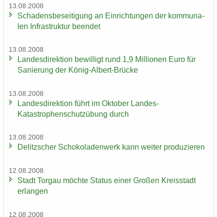
13.08.2008
Scha­dens­be­sei­ti­gung an Ein­rich­tun­gen der kom­mu­na­
len In­fra­struk­tur be­en­det
13.08.2008
Lan­des­di­rek­ti­on be­wil­ligt rund 1,9 Mil­lio­nen Euro für
Sa­nie­rung der König-​Albert-Brücke
13.08.2008
Lan­des­di­rek­ti­on führt im Ok­to­ber Landes-​
Katastrophenschutzübung durch
13.08.2008
De­litz­scher Scho­ko­la­den­werk kann wei­ter pro­du­zie­ren
12.08.2008
Stadt Tor­gau möch­te Sta­tus einer Gro­ßen Kreis­stadt
er­lan­gen
12.08.2008