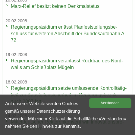
20.02.2008
Marx-​Relief be­sitzt kei­nen Denk­mal­sta­tus
20.02.2008
Re­gie­rungs­prä­si­di­um er­lässt Plan­fest­stel­lungs­be­
schluss für wei­te­ren Ab­schnitt der Bun­des­au­to­bahn A
72
19.02.2008
Re­gie­rungs­prä­si­di­um ver­an­lasst Rück­bau des Nord­
walls am Schieß­platz Mü­geln
18.02.2008
Re­gie­rungs­prä­si­di­um setz­te um­fas­sen­de Kon­troll­tä­tig­
keit zur Bau­stel­len­si­cher­heit im Re­gie­rungs­be­zirk
auch 2007 fort
Auf un­se­rer Web­site wer­den Coo­kies
Ver­stan­den
gemäß un­se­rer
Da­ten­schutz­er­klä­rung
14.02.2008
ver­wen­det. Mit einem Klick auf die Schalt­flä­che »Ver­stan­den«
Mit­tel­deut­scher Rek­to­ren­kon­vent will In­no­va­ti­ons­pro­
neh­men Sie den Hin­weis zur Kennt­nis.
zess be­för­dern