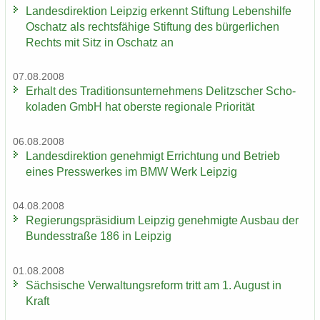
Lan­des­di­rek­ti­on Leip­zig er­kennt Stif­tung Le­bens­hil­fe
Oschatz als rechts­fä­hi­ge Stif­tung des bür­ger­li­chen
Rechts mit Sitz in Oschatz an
07.08.2008
Er­halt des Tra­di­ti­ons­un­ter­neh­mens De­litz­scher Scho­
ko­la­den GmbH hat obers­te re­gio­na­le Prio­ri­tät
06.08.2008
Lan­des­di­rek­ti­on ge­neh­migt Er­rich­tung und Be­trieb
eines Press­wer­kes im BMW Werk Leip­zig
04.08.2008
Re­gie­rungs­prä­si­di­um Leip­zig ge­neh­mig­te Aus­bau der
Bun­des­stra­ße 186 in Leip­zig
01.08.2008
Säch­si­sche Ver­wal­tungs­re­form tritt am 1. Au­gust in
Kraft