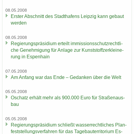
08.05.2008
Ers­ter Ab­schnitt des Stadt­ha­fens Leip­zig kann ge­baut
wer­den
08.05.2008
Re­gie­rungs­prä­si­di­um er­teilt im­mis­si­ons­schutz­recht­li­
che Ge­neh­mi­gung für An­la­ge zur Kunst­stoff­zer­klei­ne­
rung in Es­pen­hain
07.05.2008
Am An­fang war das Ende – Ge­dan­ken über die Welt
05.05.2008
Oschatz er­hält mehr als 900.000 Euro für Stra­ßen­aus­
bau
05.05.2008
Re­gie­rungs­prä­si­di­um schließt was­ser­recht­li­ches Plan­
fest­stel­lungs­ver­fah­ren für das Ta­ge­bau­ter­ri­to­ri­um Es­