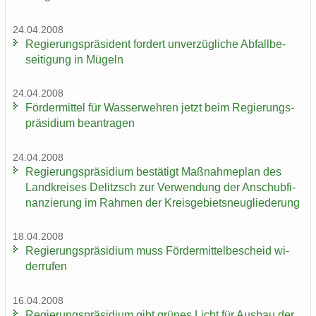
24.04.2008
Re­gie­rungs­prä­si­dent for­dert un­ver­züg­li­che Ab­fall­be­
sei­ti­gung in Mü­geln
24.04.2008
För­der­mit­tel für Was­ser­weh­ren jetzt beim Re­gie­rungs­
prä­si­di­um be­an­tra­gen
24.04.2008
Re­gie­rungs­prä­si­di­um be­stä­tigt Maß­nah­me­plan des
Land­krei­ses De­litzsch zur Ver­wen­dung der An­schub­fi­
nan­zie­rung im Rah­men der Kreis­ge­biets­neu­glie­de­rung
18.04.2008
Re­gie­rungs­prä­si­di­um muss För­der­mit­tel­be­scheid wi­
der­ru­fen
16.04.2008
Re­gie­rungs­prä­si­di­um gibt grü­nes Licht für Aus­bau der