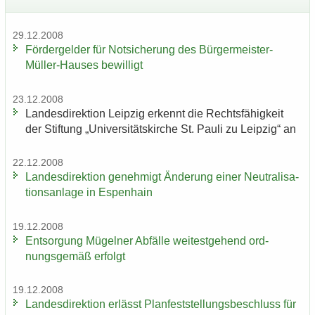
29.12.2008
För­der­gel­der für Not­si­che­rung des Bürgermeister-​
Müller-Hauses be­wil­ligt
23.12.2008
Lan­des­di­rek­ti­on Leip­zig er­kennt die Rechts­fä­hig­keit
der Stif­tung „Uni­ver­si­täts­kir­che St. Pauli zu Leip­zig“ an
22.12.2008
Lan­des­di­rek­ti­on ge­neh­migt Än­de­rung einer Neu­tra­li­sa­
ti­ons­an­la­ge in Es­pen­hain
19.12.2008
Ent­sor­gung Mü­gel­ner Ab­fäl­le wei­test­ge­hend ord­
nungs­ge­mäß er­folgt
19.12.2008
Lan­des­di­rek­ti­on er­lässt Plan­fest­stel­lungs­be­schluss für