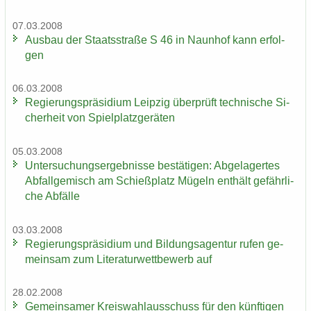
07.03.2008
Aus­bau der Staats­stra­ße S 46 in Naun­hof kann er­fol­
gen
06.03.2008
Re­gie­rungs­prä­si­di­um Leip­zig über­prüft tech­ni­sche Si­
cher­heit von Spiel­platz­ge­rä­ten
05.03.2008
Un­ter­su­chungs­er­geb­nis­se be­stä­ti­gen: Ab­ge­la­ger­tes
Ab­fall­ge­misch am Schieß­platz Mü­geln ent­hält ge­fähr­li­
che Ab­fäl­le
03.03.2008
Re­gie­rungs­prä­si­di­um und Bil­dungs­agen­tur rufen ge­
mein­sam zum Li­te­ra­tur­wett­be­werb auf
28.02.2008
Ge­mein­sa­mer Kreis­wahl­aus­schuss für den künf­ti­gen