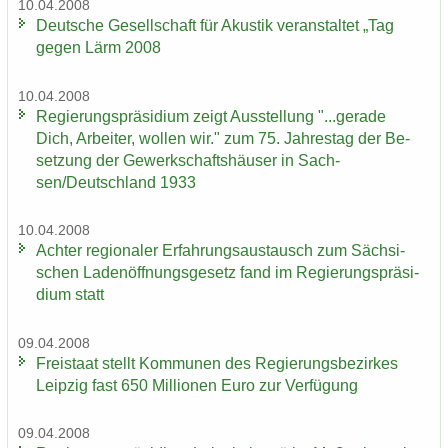
10.04.2008
Deut­sche Ge­sell­schaft für Akus­tik ver­an­stal­tet „Tag
gegen Lärm 2008
10.04.2008
Re­gie­rungs­prä­si­di­um zeigt Aus­stel­lung "...ge­ra­de
Dich, Ar­bei­ter, wol­len wir." zum 75. Jah­res­tag der Be­
set­zung der Ge­werk­schafts­häu­ser in Sach­
sen/Deutsch­land 1933
10.04.2008
Ach­ter re­gio­na­ler Er­fah­rungs­aus­tausch zum Säch­si­
schen La­den­öff­nungs­ge­setz fand im Re­gie­rungs­prä­si­
di­um statt
09.04.2008
Frei­staat stellt Kom­mu­nen des Re­gie­rungs­be­zir­kes
Leip­zig fast 650 Mil­lio­nen Euro zur Ver­fü­gung
09.04.2008