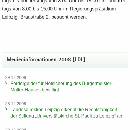
tags bis don­ners­tags von 8.00 Uhr bis 18.00 Uhr und frei­
tags von 8.00 bis 15.00 Uhr im Re­gie­rungs­prä­si­di­um
Leip­zig, Brau­stra­ße 2, be­sucht wer­den.
Me­di­en­in­for­ma­tio­nen 2008 [LDL]
29.12.2008
För­der­gel­der für Not­si­che­rung des Bürgermeister-​
Müller-Hauses be­wil­ligt
23.12.2008
Lan­des­di­rek­ti­on Leip­zig er­kennt die Rechts­fä­hig­keit
der Stif­tung „Uni­ver­si­täts­kir­che St. Pauli zu Leip­zig“ an