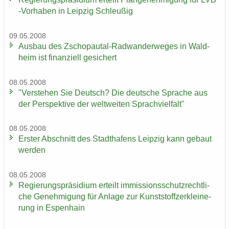
-​Vorhaben in Leip­zig Schleu­ßig
09.05.2008
Aus­bau des Zschopautal-​Radwanderweges in Wald­
heim ist fi­nan­zi­ell ge­si­chert
08.05.2008
"Ver­ste­hen Sie Deutsch? Die deut­sche Spra­che aus
der Per­spek­ti­ve der welt­wei­ten Sprach­viel­falt"
08.05.2008
Ers­ter Ab­schnitt des Stadt­ha­fens Leip­zig kann ge­baut
wer­den
08.05.2008
Re­gie­rungs­prä­si­di­um er­teilt im­mis­si­ons­schutz­recht­li­
che Ge­neh­mi­gung für An­la­ge zur Kunst­stoff­zer­klei­ne­
rung in Es­pen­hain