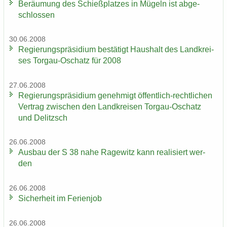
Be­räu­mung des Schieß­plat­zes in Mü­geln ist ab­ge­
schlos­sen
30.06.2008
Re­gie­rungs­prä­si­di­um be­stä­tigt Haus­halt des Land­krei­
ses Torgau-​Oschatz für 2008
27.06.2008
Re­gie­rungs­prä­si­di­um ge­neh­migt öffentlich-​rechtlichen
Ver­trag zwi­schen den Land­krei­sen Torgau-​Oschatz
und De­litzsch
26.06.2008
Aus­bau der S 38 nahe Ra­ge­witz kann rea­li­siert wer­
den
26.06.2008
Si­cher­heit im Fe­ri­en­job
26.06.2008