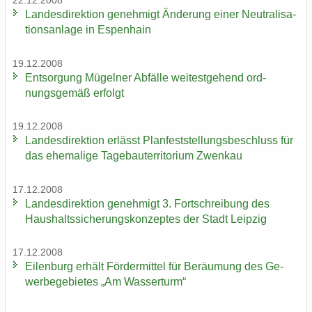
22.12.2008
Lan­des­di­rek­ti­on ge­neh­migt Än­de­rung einer Neu­tra­li­sa­
ti­ons­an­la­ge in Es­pen­hain
19.12.2008
Ent­sor­gung Mü­gel­ner Ab­fäl­le wei­test­ge­hend ord­
nungs­ge­mäß er­folgt
19.12.2008
Lan­des­di­rek­ti­on er­lässt Plan­fest­stel­lungs­be­schluss für
das ehe­ma­li­ge Ta­ge­bau­ter­ri­to­ri­um Zwenkau
17.12.2008
Lan­des­di­rek­ti­on ge­neh­migt 3. Fort­schrei­bung des
Haus­halts­si­che­rungs­kon­zep­tes der Stadt Leip­zig
17.12.2008
Ei­len­burg er­hält För­der­mit­tel für Be­räu­mung des Ge­
wer­be­ge­bie­tes „Am Was­ser­turm“