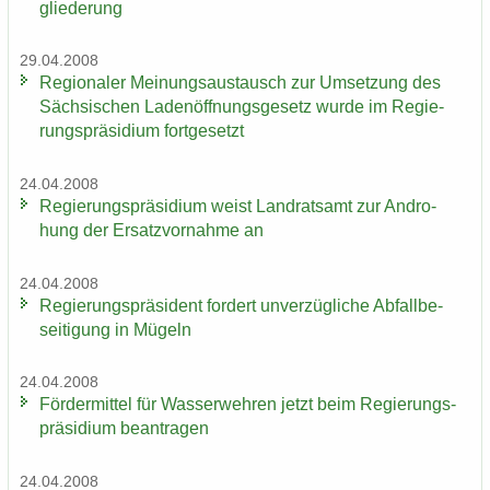
glie­de­rung
29.04.2008
Re­gio­na­ler Mei­nungs­aus­tausch zur Um­set­zung des
Säch­si­schen La­den­öff­nungs­ge­setz wurde im Re­gie­
rungs­prä­si­di­um fort­ge­setzt
24.04.2008
Re­gie­rungs­prä­si­di­um weist Land­rats­amt zur An­dro­
hung der Er­satz­vor­nah­me an
24.04.2008
Re­gie­rungs­prä­si­dent for­dert un­ver­züg­li­che Ab­fall­be­
sei­ti­gung in Mü­geln
24.04.2008
För­der­mit­tel für Was­ser­weh­ren jetzt beim Re­gie­rungs­
prä­si­di­um be­an­tra­gen
24.04.2008