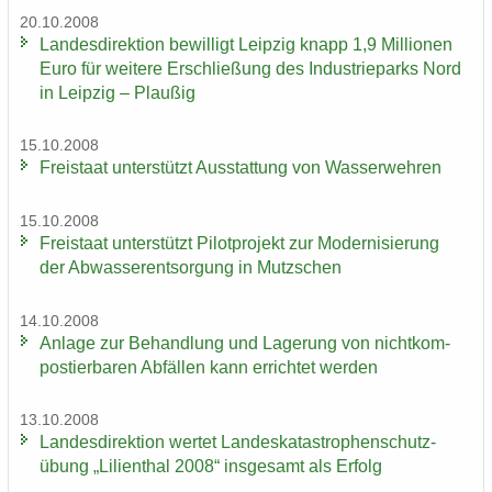
20.10.2008
Lan­des­di­rek­ti­on be­wil­ligt Leip­zig knapp 1,9 Mil­lio­nen
Euro für wei­te­re Er­schlie­ßung des In­dus­trie­parks Nord
in Leip­zig – Plau­ßig
15.10.2008
Frei­staat un­ter­stützt Aus­stat­tung von Was­ser­weh­ren
15.10.2008
Frei­staat un­ter­stützt Pi­lot­pro­jekt zur Mo­der­ni­sie­rung
der Ab­was­ser­ent­sor­gung in Mutz­schen
14.10.2008
An­la­ge zur Be­hand­lung und La­ge­rung von nicht­kom­
pos­tier­ba­ren Ab­fäl­len kann er­rich­tet wer­den
13.10.2008
Lan­des­di­rek­ti­on wer­tet Lan­des­ka­ta­stro­phen­schutz­
übung „Li­li­en­thal 2008“ ins­ge­samt als Er­folg