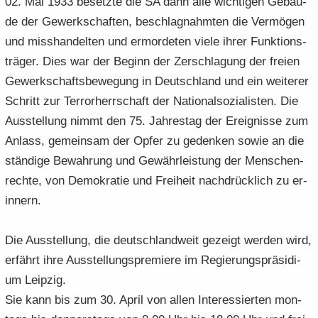
02. Mai 1933 be­setz­te die SA dann alle wich­ti­gen Ge­bäu­
de der Ge­werk­schaf­ten, be­schlag­nahm­ten die Ver­mö­gen
und miss­han­del­ten und er­mor­de­ten viele ihrer Funk­ti­ons­
trä­ger. Dies war der Be­ginn der Zer­schla­gung der frei­en
Ge­werk­schafts­be­we­gung in Deutsch­land und ein wei­te­rer
Schritt zur Ter­ror­herr­schaft der Na­tio­nal­so­zia­lis­ten. Die
Aus­stel­lung nimmt den 75. Jah­res­tag der Er­eig­nis­se zum
An­lass, ge­mein­sam der Opfer zu ge­den­ken sowie an die
stän­di­ge Be­wah­rung und Ge­währ­leis­tung der Men­schen­
rech­te, von De­mo­kra­tie und Frei­heit nach­drück­lich zu er­
in­nern.
Die Aus­stel­lung, die deutsch­land­weit ge­zeigt wer­den wird,
er­fährt ihre Aus­stel­lungs­pre­mie­re im Re­gie­rungs­prä­si­di­
um Leip­zig.
Sie kann bis zum 30. April von allen In­ter­es­sier­ten mon­