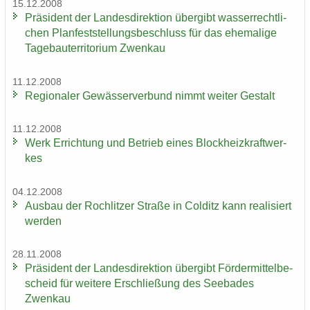
15.12.2008
Prä­si­dent der Lan­des­di­rek­ti­on über­gibt was­ser­recht­li­
chen Plan­fest­stel­lungs­be­schluss für das ehe­ma­li­ge
Ta­ge­bau­ter­ri­to­ri­um Zwenkau
11.12.2008
Re­gio­na­ler Ge­wäs­ser­ver­bund nimmt wei­ter Ge­stalt
11.12.2008
Werk Er­rich­tung und Be­trieb eines Block­heiz­kraft­wer­
kes
04.12.2008
Aus­bau der Roch­lit­zer Stra­ße in Col­ditz kann rea­li­siert
wer­den
28.11.2008
Prä­si­dent der Lan­des­di­rek­ti­on über­gibt För­der­mit­tel­be­
scheid für wei­te­re Er­schlie­ßung des See­ba­des
Zwenkau