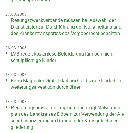
27.03.2008
Ret­tungs­zweck­ver­bän­de müs­sen bei Aus­wahl der
Dienst­leis­ter zur Durch­füh­rung der Not­fall­ret­tung und
des Kran­ken­trans­por­tes das Ver­ga­be­recht be­ach­ten
26.03.2008
LVB re­gelt kos­ten­lo­se Be­för­de­rung für noch nicht
schul­pflich­ti­ge Kin­der
14.03.2008
Ferro Mag­ma­lor GmbH darf am Col­dit­zer Stand­ort Er­
wei­te­rungs­in­ves­ti­ti­on durch­füh­ren
14.03.2008
Re­gie­rungs­prä­si­di­um Leip­zig ge­neh­migt Maß­nah­me­
plan des Land­krei­ses Dö­beln zur Ver­wen­dung der An­
schub­fi­nan­zie­rung im Rah­men der Kreis­ge­biets­neu­
glie­de­rung