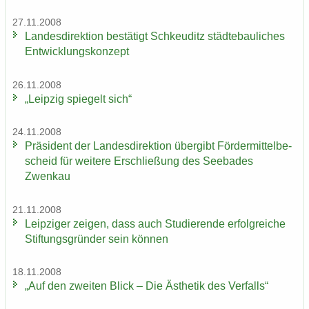
27.11.2008
Lan­des­di­rek­ti­on be­stä­tigt Schkeu­ditz städ­te­bau­li­ches
Ent­wick­lungs­kon­zept
26.11.2008
„Leip­zig spie­gelt sich“
24.11.2008
Prä­si­dent der Lan­des­di­rek­ti­on über­gibt För­der­mit­tel­be­
scheid für wei­te­re Er­schlie­ßung des See­ba­des
Zwenkau
21.11.2008
Leip­zi­ger zei­gen, dass auch Stu­die­ren­de er­folg­rei­che
Stif­tungs­grün­der sein kön­nen
18.11.2008
„Auf den zwei­ten Blick – Die Äs­the­tik des Ver­falls“