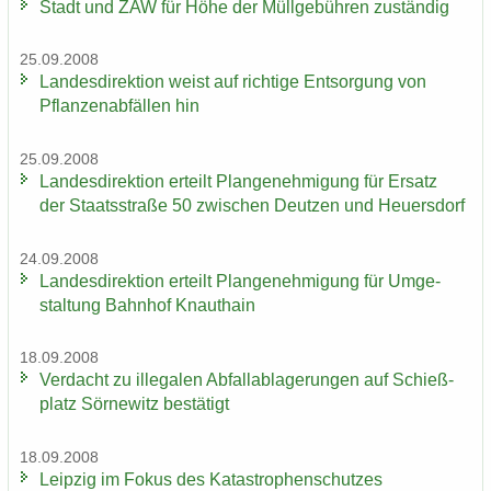
Stadt und ZAW für Höhe der Müll­ge­büh­ren zu­stän­dig
25.09.2008
Lan­des­di­rek­ti­on weist auf rich­ti­ge Ent­sor­gung von
Pflan­zen­ab­fäl­len hin
25.09.2008
Lan­des­di­rek­ti­on er­teilt Plan­ge­neh­mi­gung für Er­satz
der Staats­stra­ße 50 zwi­schen Deut­zen und Heu­ers­dorf
24.09.2008
Lan­des­di­rek­ti­on er­teilt Plan­ge­neh­mi­gung für Um­ge­
stal­tung Bahn­hof Knaut­hain
18.09.2008
Ver­dacht zu il­le­ga­len Ab­fall­ab­la­ge­run­gen auf Schieß­
platz Sör­ne­witz be­stä­tigt
18.09.2008
Leip­zig im Fokus des Ka­ta­stro­phen­schut­zes