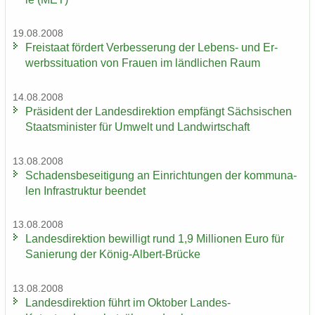
19.08.2008
Frei­staat för­dert Ver­bes­se­rung der Lebens-​ und Er­
werbs­si­tua­ti­on von Frau­en im länd­li­chen Raum
14.08.2008
Prä­si­dent der Lan­des­di­rek­ti­on emp­fängt Säch­si­schen
Staats­mi­nis­ter für Um­welt und Land­wirt­schaft
13.08.2008
Scha­dens­be­sei­ti­gung an Ein­rich­tun­gen der kom­mu­na­
len In­fra­struk­tur be­en­det
13.08.2008
Lan­des­di­rek­ti­on be­wil­ligt rund 1,9 Mil­lio­nen Euro für
Sa­nie­rung der König-​Albert-Brücke
13.08.2008
Lan­des­di­rek­ti­on führt im Ok­to­ber Landes-​