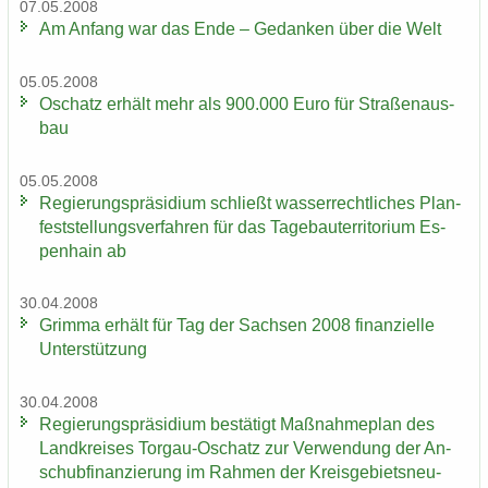
07.05.2008
Am An­fang war das Ende – Ge­dan­ken über die Welt
05.05.2008
Oschatz er­hält mehr als 900.000 Euro für Stra­ßen­aus­
bau
05.05.2008
Re­gie­rungs­prä­si­di­um schließt was­ser­recht­li­ches Plan­
fest­stel­lungs­ver­fah­ren für das Ta­ge­bau­ter­ri­to­ri­um Es­
pen­hain ab
30.04.2008
Grim­ma er­hält für Tag der Sach­sen 2008 fi­nan­zi­el­le
Un­ter­stüt­zung
30.04.2008
Re­gie­rungs­prä­si­di­um be­stä­tigt Maß­nah­me­plan des
Land­krei­ses Torgau-​Oschatz zur Ver­wen­dung der An­
schub­fi­nan­zie­rung im Rah­men der Kreis­ge­biets­neu­