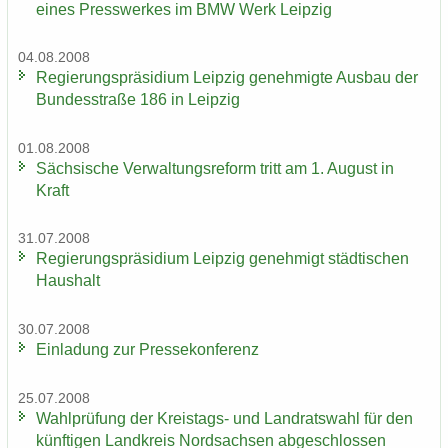
eines Press­wer­kes im BMW Werk Leip­zig
04.08.2008
Re­gie­rungs­prä­si­di­um Leip­zig ge­neh­mig­te Aus­bau der
Bun­des­stra­ße 186 in Leip­zig
01.08.2008
Säch­si­sche Ver­wal­tungs­re­form tritt am 1. Au­gust in
Kraft
31.07.2008
Re­gie­rungs­prä­si­di­um Leip­zig ge­neh­migt städ­ti­schen
Haus­halt
30.07.2008
Ein­la­dung zur Pres­se­kon­fe­renz
25.07.2008
Wahl­prü­fung der Kreistags-​ und Land­rats­wahl für den
künf­ti­gen Land­kreis Nord­sach­sen ab­ge­schlos­sen