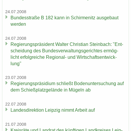
24.07.2008
Bun­des­stra­ße B 182 kann in Schir­menitz aus­ge­baut
wer­den
24.07.2008
Re­gie­rungs­prä­si­dent Wal­ter Chris­ti­an Stein­bach: "Ent­
schei­dung des Bun­des­ver­wal­tungs­ge­rich­tes er­mög­
licht er­folg­rei­che Regional-​ und Wirt­schafts­ent­wick­
lung"
23.07.2008
Re­gie­rungs­prä­si­di­um schließt Bo­den­un­ter­su­chung auf
dem Schieß­platz­ge­län­de in Mü­geln ab
22.07.2008
Lan­des­di­rek­ti­on Leip­zig nimmt Ar­beit auf
21.07.2008
Kreis­rä­te und Land­rat des künf­ti­gen Land­krei­ses Leip­