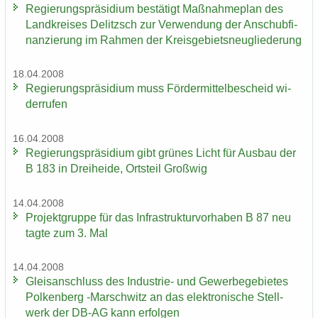
Re­gie­rungs­prä­si­di­um be­stä­tigt Maß­nah­me­plan des
Land­krei­ses De­litzsch zur Ver­wen­dung der An­schub­fi­
nan­zie­rung im Rah­men der Kreis­ge­biets­neu­glie­de­rung
18.04.2008
Re­gie­rungs­prä­si­di­um muss För­der­mit­tel­be­scheid wi­
der­ru­fen
16.04.2008
Re­gie­rungs­prä­si­di­um gibt grü­nes Licht für Aus­bau der
B 183 in Drei­hei­de, Orts­teil Groß­wig
14.04.2008
Pro­jekt­grup­pe für das In­fra­struk­tur­vor­ha­ben B 87 neu
tagte zum 3. Mal
14.04.2008
Gleis­an­schluss des Industrie-​ und Ge­wer­be­ge­bie­tes
Pol­ken­berg -​Marschwitz an das elek­tro­ni­sche Stell­
werk der DB-AG kann er­fol­gen