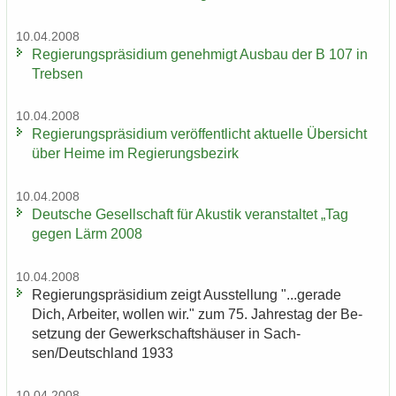
10.04.2008
Re­gie­rungs­prä­si­di­um ge­neh­migt Aus­bau der B 107 in
Treb­sen
10.04.2008
Re­gie­rungs­prä­si­di­um ver­öf­fent­licht ak­tu­el­le Über­sicht
über Heime im Re­gie­rungs­be­zirk
10.04.2008
Deut­sche Ge­sell­schaft für Akus­tik ver­an­stal­tet „Tag
gegen Lärm 2008
10.04.2008
Re­gie­rungs­prä­si­di­um zeigt Aus­stel­lung "...ge­ra­de
Dich, Ar­bei­ter, wol­len wir." zum 75. Jah­res­tag der Be­
set­zung der Ge­werk­schafts­häu­ser in Sach­
sen/Deutsch­land 1933
10.04.2008