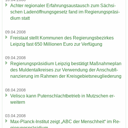
Ach­ter re­gio­na­ler Er­fah­rungs­aus­tausch zum Säch­si­
schen La­den­öff­nungs­ge­setz fand im Re­gie­rungs­prä­si­
di­um statt
09.04.2008
Frei­staat stellt Kom­mu­nen des Re­gie­rungs­be­zir­kes
Leip­zig fast 650 Mil­lio­nen Euro zur Ver­fü­gung
09.04.2008
Re­gie­rungs­prä­si­di­um Leip­zig be­stä­tigt Maß­nah­me­plan
des Mul­den­tal­krei­ses zur Ver­wen­dung der An­schub­fi­
nan­zie­rung im Rah­men der Kreis­ge­biets­neu­glie­de­rung
08.04.2008
Ve­lis­co kann Pu­ten­schlacht­be­trieb in Mutz­schen er­
wei­tern
03.04.2008
Max-​Planck-Institut zeigt „ABC der Mensch­heit“ im Re­
gie­rungs­prä­si­di­um