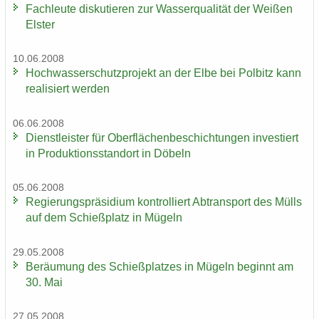
Fach­leu­te dis­ku­tie­ren zur Was­ser­qua­li­tät der Wei­ßen
Els­ter
10.06.2008
Hoch­was­ser­schutz­pro­jekt an der Elbe bei Pol­bitz kann
rea­li­siert wer­den
06.06.2008
Dienst­leis­ter für Ober­flä­chen­be­schich­tun­gen in­ves­tiert
in Pro­duk­ti­ons­stand­ort in Dö­beln
05.06.2008
Re­gie­rungs­prä­si­di­um kon­trol­liert Ab­trans­port des Mülls
auf dem Schieß­platz in Mü­geln
29.05.2008
Be­räu­mung des Schieß­plat­zes in Mü­geln be­ginnt am
30. Mai
27.05.2008