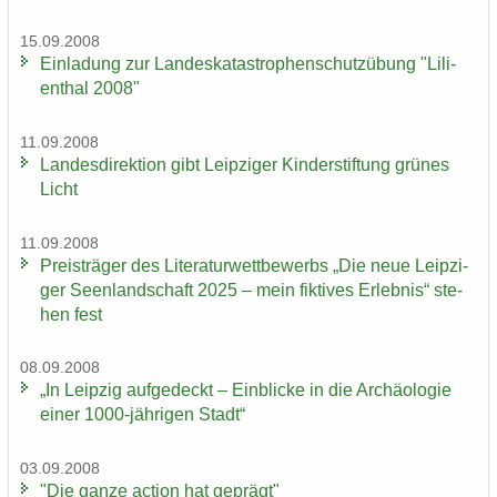
15.09.2008
Ein­la­dung zur Lan­des­ka­ta­stro­phen­schutz­übung "Li­li­
en­thal 2008"
11.09.2008
Lan­des­di­rek­ti­on gibt Leip­zi­ger Kin­der­stif­tung grü­nes
Licht
11.09.2008
Preis­trä­ger des Li­te­ra­tur­wett­be­werbs „Die neue Leip­zi­
ger Se­en­land­schaft 2025 – mein fik­ti­ves Er­leb­nis“ ste­
hen fest
08.09.2008
„In Leip­zig auf­ge­deckt – Ein­bli­cke in die Ar­chäo­lo­gie
einer 1000-​jährigen Stadt“
03.09.2008
"Die ganze ac­tion hat ge­prägt"