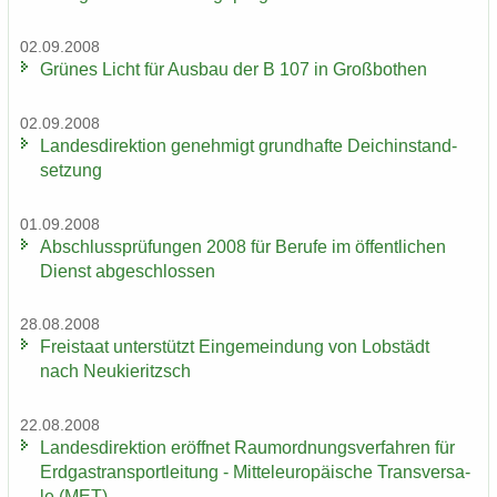
02.09.2008
Grü­nes Licht für Aus­bau der B 107 in Groß­bo­then
02.09.2008
Lan­des­di­rek­ti­on ge­neh­migt grund­haf­te Deich­in­stand­
set­zung
01.09.2008
Ab­schluss­prü­fun­gen 2008 für Be­ru­fe im öf­fent­li­chen
Dienst ab­ge­schlos­sen
28.08.2008
Frei­staat un­ter­stützt Ein­ge­mein­dung von Lob­städt
nach Neu­kie­ritzsch
22.08.2008
Lan­des­di­rek­ti­on er­öff­net Raum­ord­nungs­ver­fah­ren für
Erd­gas­trans­port­lei­tung - Mit­tel­eu­ro­päi­sche Trans­ver­sa­
le (MET)