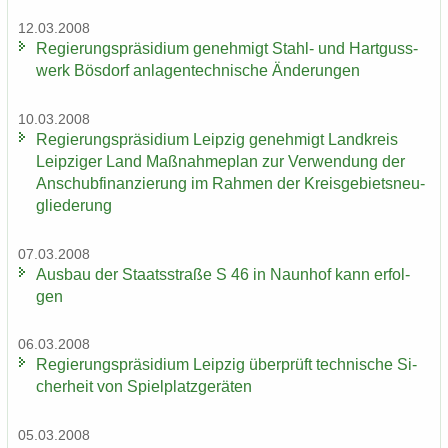
12.03.2008
Re­gie­rungs­prä­si­di­um ge­neh­migt Stahl-​ und Hart­guss­
werk Bös­dorf an­la­gen­tech­ni­sche Än­de­run­gen
10.03.2008
Re­gie­rungs­prä­si­di­um Leip­zig ge­neh­migt Land­kreis
Leip­zi­ger Land Maß­nah­me­plan zur Ver­wen­dung der
An­schub­fi­nan­zie­rung im Rah­men der Kreis­ge­biets­neu­
glie­de­rung
07.03.2008
Aus­bau der Staats­stra­ße S 46 in Naun­hof kann er­fol­
gen
06.03.2008
Re­gie­rungs­prä­si­di­um Leip­zig über­prüft tech­ni­sche Si­
cher­heit von Spiel­platz­ge­rä­ten
05.03.2008