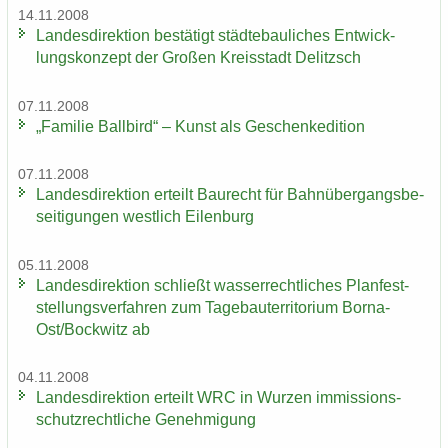
14.11.2008
Lan­des­di­rek­ti­on be­stä­tigt städ­te­bau­li­ches Ent­wick­
lungs­kon­zept der Gro­ßen Kreis­stadt De­litzsch
07.11.2008
„Fa­mi­lie Ball­bird“ – Kunst als Ge­schen­ke­di­ti­on
07.11.2008
Lan­des­di­rek­ti­on er­teilt Bau­recht für Bahn­über­gangs­be­
sei­ti­gun­gen west­lich Ei­len­burg
05.11.2008
Lan­des­di­rek­ti­on schließt was­ser­recht­li­ches Plan­fest­
stel­lungs­ver­fah­ren zum Ta­ge­bau­ter­ri­to­ri­um Borna-​
Ost/Bock­witz ab
04.11.2008
Lan­des­di­rek­ti­on er­teilt WRC in Wur­zen im­mis­si­ons­
schutz­recht­li­che Ge­neh­mi­gung