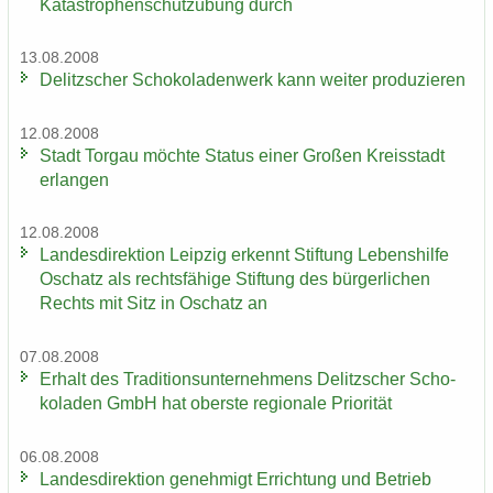
Katastrophenschutzübung durch
13.08.2008
De­litz­scher Scho­ko­la­den­werk kann wei­ter pro­du­zie­ren
12.08.2008
Stadt Tor­gau möch­te Sta­tus einer Gro­ßen Kreis­stadt
er­lan­gen
12.08.2008
Lan­des­di­rek­ti­on Leip­zig er­kennt Stif­tung Le­bens­hil­fe
Oschatz als rechts­fä­hi­ge Stif­tung des bür­ger­li­chen
Rechts mit Sitz in Oschatz an
07.08.2008
Er­halt des Tra­di­ti­ons­un­ter­neh­mens De­litz­scher Scho­
ko­la­den GmbH hat obers­te re­gio­na­le Prio­ri­tät
06.08.2008
Lan­des­di­rek­ti­on ge­neh­migt Er­rich­tung und Be­trieb