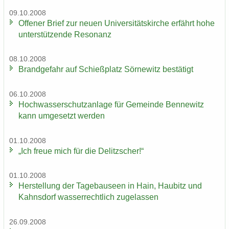
09.10.2008
Of­fe­ner Brief zur neuen Uni­ver­si­täts­kir­che er­fährt hohe
un­ter­stüt­zen­de Re­so­nanz
08.10.2008
Brand­ge­fahr auf Schieß­platz Sör­ne­witz be­stä­tigt
06.10.2008
Hoch­was­ser­schutz­an­la­ge für Ge­mein­de Ben­ne­witz
kann um­ge­setzt wer­den
01.10.2008
„Ich freue mich für die De­litz­scher!“
01.10.2008
Her­stel­lung der Ta­ge­bau­se­en in Hain, Hau­bitz und
Kahns­dorf was­ser­recht­lich zu­ge­las­sen
26.09.2008