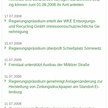
zig kön­nen zum 01.08.2008 ihr Amt an­tre­ten
17.07.2008
Re­gie­rungs­prä­si­di­um er­teilt der WKE Entsorgungs-​
und Re­cy­cling GmbH im­mis­si­ons­schutz­recht­li­che Ge­
neh­mi­gung
15.07.2008
Re­gie­rungs­prä­si­di­um über­prüft Schieß­platz Sör­ne­witz
11.07.2008
Frei­staat un­ter­stützt Aus­bau der Mil­tit­zer Stra­ße
11.07.2008
Re­gie­rungs­prä­si­di­um ge­neh­migt An­la­gen­än­de­rung zur
Her­stel­lung von Zei­tungs­druck­pa­pier am Stand­ort Ei­
len­burg
11.07.2008