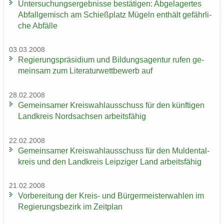
Un­ter­su­chungs­er­geb­nis­se be­stä­ti­gen: Ab­ge­la­ger­tes
Ab­fall­ge­misch am Schieß­platz Mü­geln ent­hält ge­fähr­li­
che Ab­fäl­le
03.03.2008
Re­gie­rungs­prä­si­di­um und Bil­dungs­agen­tur rufen ge­
mein­sam zum Li­te­ra­tur­wett­be­werb auf
28.02.2008
Ge­mein­sa­mer Kreis­wahl­aus­schuss für den künf­ti­gen
Land­kreis Nord­sach­sen ar­beits­fä­hig
22.02.2008
Ge­mein­sa­mer Kreis­wahl­aus­schuss für den Mul­den­tal­
kreis und den Land­kreis Leip­zi­ger Land ar­beits­fä­hig
21.02.2008
Vor­be­rei­tung der Kreis-​ und Bür­ger­meis­ter­wah­len im
Re­gie­rungs­be­zirk im Zeit­plan