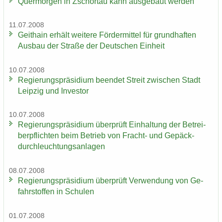
Quer­mor­gen in Zschor­tau kann aus­ge­baut wer­den
11.07.2008
Geit­hain er­hält wei­te­re För­der­mit­tel für grund­haf­ten
Aus­bau der Stra­ße der Deut­schen Ein­heit
10.07.2008
Re­gie­rungs­prä­si­di­um be­en­det Streit zwi­schen Stadt
Leip­zig und In­ves­tor
10.07.2008
Re­gie­rungs­prä­si­di­um über­prüft Ein­hal­tung der Be­trei­
ber­pflich­ten beim Be­trieb von Fracht-​ und Ge­päck­
durch­leuch­tungs­an­la­gen
08.07.2008
Re­gie­rungs­prä­si­di­um über­prüft Ver­wen­dung von Ge­
fahr­stof­fen in Schu­len
01.07.2008