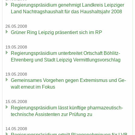
Re­gie­rungs­prä­si­di­um ge­neh­migt Land­kreis Leip­zi­ger
Land Nach­trags­haus­halt für das Haus­halts­jahr 2008
26.05.2008
Grü­ner Ring Leip­zig prä­sen­tiert sich im RP
19.05.2008
Re­gie­rungs­prä­si­di­um un­ter­brei­tet Ort­schaft Böhlitz-​
Ehrenberg und Stadt Leip­zig Ver­mitt­lungs­vor­schlag
19.05.2008
Ge­mein­sa­mes Vor­ge­hen gegen Ex­tre­mis­mus und Ge­
walt er­neut im Fokus
15.05.2008
Re­gie­rungs­prä­si­di­um lässt künf­ti­ge pharmazeutisch-​
technische As­sis­ten­ten zur Prü­fung zu
14.05.2008
Re­gie­rungs­prä­si­di­um er­teilt Plan­ge­neh­mi­gung für LVB