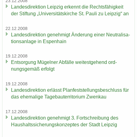
23.12.2008
Lan­des­di­rek­ti­on Leip­zig er­kennt die Rechts­fä­hig­keit
der Stif­tung „Uni­ver­si­täts­kir­che St. Pauli zu Leip­zig“ an
22.12.2008
Lan­des­di­rek­ti­on ge­neh­migt Än­de­rung einer Neu­tra­li­sa­
ti­ons­an­la­ge in Es­pen­hain
19.12.2008
Ent­sor­gung Mü­gel­ner Ab­fäl­le wei­test­ge­hend ord­
nungs­ge­mäß er­folgt
19.12.2008
Lan­des­di­rek­ti­on er­lässt Plan­fest­stel­lungs­be­schluss für
das ehe­ma­li­ge Ta­ge­bau­ter­ri­to­ri­um Zwenkau
17.12.2008
Lan­des­di­rek­ti­on ge­neh­migt 3. Fort­schrei­bung des
Haus­halts­si­che­rungs­kon­zep­tes der Stadt Leip­zig