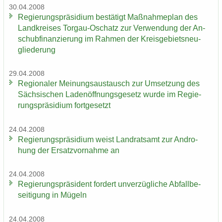
30.04.2008
Re­gie­rungs­prä­si­di­um be­stä­tigt Maß­nah­me­plan des
Land­krei­ses Torgau-​Oschatz zur Ver­wen­dung der An­
schub­fi­nan­zie­rung im Rah­men der Kreis­ge­biets­neu­
glie­de­rung
29.04.2008
Re­gio­na­ler Mei­nungs­aus­tausch zur Um­set­zung des
Säch­si­schen La­den­öff­nungs­ge­setz wurde im Re­gie­
rungs­prä­si­di­um fort­ge­setzt
24.04.2008
Re­gie­rungs­prä­si­di­um weist Land­rats­amt zur An­dro­
hung der Er­satz­vor­nah­me an
24.04.2008
Re­gie­rungs­prä­si­dent for­dert un­ver­züg­li­che Ab­fall­be­
sei­ti­gung in Mü­geln
24.04.2008