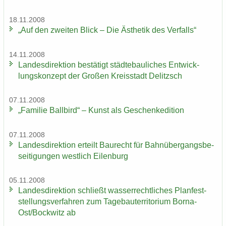
18.11.2008
„Auf den zwei­ten Blick – Die Äs­the­tik des Ver­falls“
14.11.2008
Lan­des­di­rek­ti­on be­stä­tigt städ­te­bau­li­ches Ent­wick­
lungs­kon­zept der Gro­ßen Kreis­stadt De­litzsch
07.11.2008
„Fa­mi­lie Ball­bird“ – Kunst als Ge­schen­ke­di­ti­on
07.11.2008
Lan­des­di­rek­ti­on er­teilt Bau­recht für Bahn­über­gangs­be­
sei­ti­gun­gen west­lich Ei­len­burg
05.11.2008
Lan­des­di­rek­ti­on schließt was­ser­recht­li­ches Plan­fest­
stel­lungs­ver­fah­ren zum Ta­ge­bau­ter­ri­to­ri­um Borna-​
Ost/Bock­witz ab