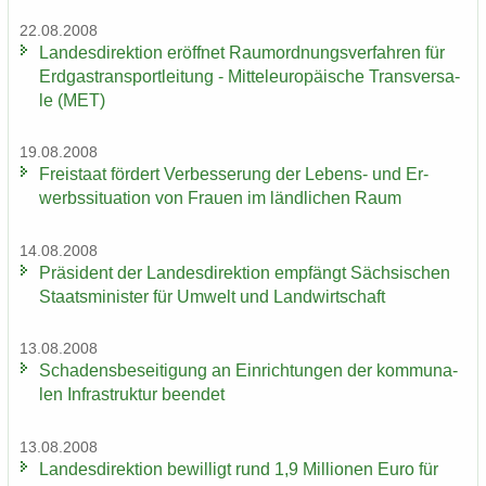
22.08.2008
Lan­des­di­rek­ti­on er­öff­net Raum­ord­nungs­ver­fah­ren für
Erd­gas­trans­port­lei­tung - Mit­tel­eu­ro­päi­sche Trans­ver­sa­
le (MET)
19.08.2008
Frei­staat för­dert Ver­bes­se­rung der Lebens-​ und Er­
werbs­si­tua­ti­on von Frau­en im länd­li­chen Raum
14.08.2008
Prä­si­dent der Lan­des­di­rek­ti­on emp­fängt Säch­si­schen
Staats­mi­nis­ter für Um­welt und Land­wirt­schaft
13.08.2008
Scha­dens­be­sei­ti­gung an Ein­rich­tun­gen der kom­mu­na­
len In­fra­struk­tur be­en­det
13.08.2008
Lan­des­di­rek­ti­on be­wil­ligt rund 1,9 Mil­lio­nen Euro für