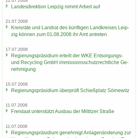
22.07.2008
Lan­des­di­rek­ti­on Leip­zig nimmt Ar­beit auf
21.07.2008
Kreis­rä­te und Land­rat des künf­ti­gen Land­krei­ses Leip­
zig kön­nen zum 01.08.2008 ihr Amt an­tre­ten
17.07.2008
Re­gie­rungs­prä­si­di­um er­teilt der WKE Entsorgungs-​
und Re­cy­cling GmbH im­mis­si­ons­schutz­recht­li­che Ge­
neh­mi­gung
15.07.2008
Re­gie­rungs­prä­si­di­um über­prüft Schieß­platz Sör­ne­witz
11.07.2008
Frei­staat un­ter­stützt Aus­bau der Mil­tit­zer Stra­ße
11.07.2008
Re­gie­rungs­prä­si­di­um ge­neh­migt An­la­gen­än­de­rung zur