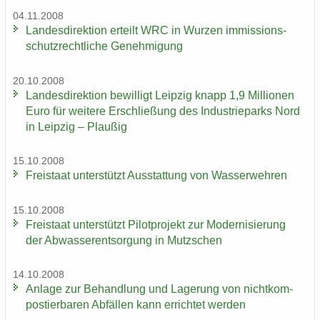
04.11.2008
Lan­des­di­rek­ti­on er­teilt WRC in Wur­zen im­mis­si­ons­
schutz­recht­li­che Ge­neh­mi­gung
20.10.2008
Lan­des­di­rek­ti­on be­wil­ligt Leip­zig knapp 1,9 Mil­lio­nen
Euro für wei­te­re Er­schlie­ßung des In­dus­trie­parks Nord
in Leip­zig – Plau­ßig
15.10.2008
Frei­staat un­ter­stützt Aus­stat­tung von Was­ser­weh­ren
15.10.2008
Frei­staat un­ter­stützt Pi­lot­pro­jekt zur Mo­der­ni­sie­rung
der Ab­was­ser­ent­sor­gung in Mutz­schen
14.10.2008
An­la­ge zur Be­hand­lung und La­ge­rung von nicht­kom­
pos­tier­ba­ren Ab­fäl­len kann er­rich­tet wer­den