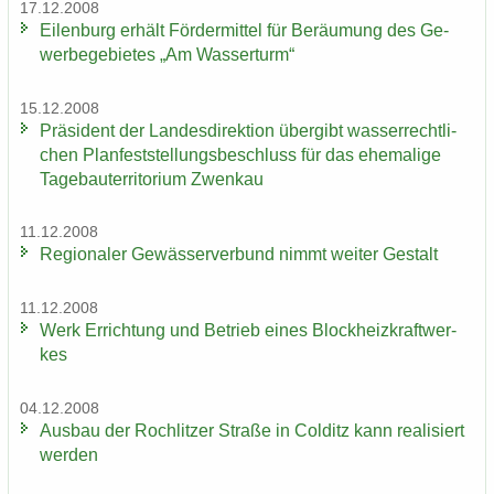
17.12.2008
Ei­len­burg er­hält För­der­mit­tel für Be­räu­mung des Ge­
wer­be­ge­bie­tes „Am Was­ser­turm“
15.12.2008
Prä­si­dent der Lan­des­di­rek­ti­on über­gibt was­ser­recht­li­
chen Plan­fest­stel­lungs­be­schluss für das ehe­ma­li­ge
Ta­ge­bau­ter­ri­to­ri­um Zwenkau
11.12.2008
Re­gio­na­ler Ge­wäs­ser­ver­bund nimmt wei­ter Ge­stalt
11.12.2008
Werk Er­rich­tung und Be­trieb eines Block­heiz­kraft­wer­
kes
04.12.2008
Aus­bau der Roch­lit­zer Stra­ße in Col­ditz kann rea­li­siert
wer­den