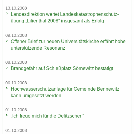
13.10.2008
Lan­des­di­rek­ti­on wer­tet Lan­des­ka­ta­stro­phen­schutz­
übung „Li­li­en­thal 2008“ ins­ge­samt als Er­folg
09.10.2008
Of­fe­ner Brief zur neuen Uni­ver­si­täts­kir­che er­fährt hohe
un­ter­stüt­zen­de Re­so­nanz
08.10.2008
Brand­ge­fahr auf Schieß­platz Sör­ne­witz be­stä­tigt
06.10.2008
Hoch­was­ser­schutz­an­la­ge für Ge­mein­de Ben­ne­witz
kann um­ge­setzt wer­den
01.10.2008
„Ich freue mich für die De­litz­scher!“
01.10.2008