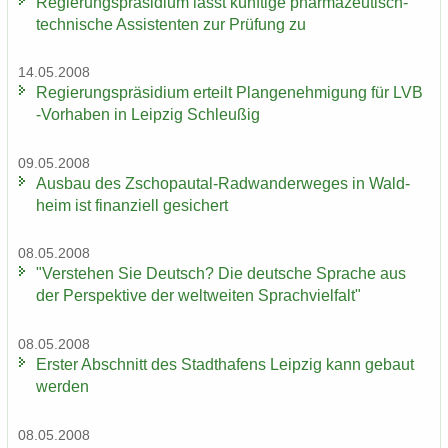
Re­gie­rungs­prä­si­di­um lässt künf­ti­ge pharmazeutisch-​
technische As­sis­ten­ten zur Prü­fung zu
14.05.2008
Re­gie­rungs­prä­si­di­um er­teilt Plan­ge­neh­mi­gung für LVB
-​Vorhaben in Leip­zig Schleu­ßig
09.05.2008
Aus­bau des Zschopautal-​Radwanderweges in Wald­
heim ist fi­nan­zi­ell ge­si­chert
08.05.2008
"Ver­ste­hen Sie Deutsch? Die deut­sche Spra­che aus
der Per­spek­ti­ve der welt­wei­ten Sprach­viel­falt"
08.05.2008
Ers­ter Ab­schnitt des Stadt­ha­fens Leip­zig kann ge­baut
wer­den
08.05.2008