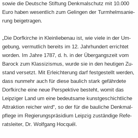
sowie die Deut­sche Stif­tung Denk­mal­schutz mit 10.000
Euro haben we­sent­lich zum Ge­lin­gen der Turm­helm­sa­nie­
rung bei­getra­gen.
„Die Dorf­kir­che in Klein­lie­be­nau ist, wie viele in der Um­
ge­bung, ver­mut­lich be­reits im 12. Jahr­hun­dert er­rich­tet
wor­den. Im Jahre 1787, d. h. in der Über­gangs­zeit vom
Ba­rock zum Klas­si­zis­mus, wurde sie in den heu­ti­gen Zu­
stand ver­setzt. Mit Er­leich­te­rung darf fest­ge­stellt wer­den,
dass nun­mehr auch für diese bau­lich stark ge­fähr­de­te
Dorf­kir­che eine neue Per­spek­ti­ve be­steht, womit das
Leip­zi­ger Land um eine be­deut­sa­me kunst­ge­schicht­li­che
At­trak­ti­on rei­cher wird“, so der für die bau­li­che Denk­mal­
pfle­ge im Re­gie­rungs­prä­si­di­um Leip­zig zu­stän­di­ge Re­fe­
rats­lei­ter, Dr. Wolf­gang Hocquél.