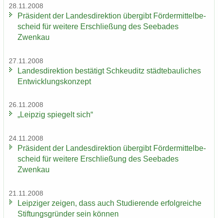
28.11.2008
Prä­si­dent der Lan­des­di­rek­ti­on über­gibt För­der­mit­tel­be­
scheid für wei­te­re Er­schlie­ßung des See­ba­des
Zwenkau
27.11.2008
Lan­des­di­rek­ti­on be­stä­tigt Schkeu­ditz städ­te­bau­li­ches
Ent­wick­lungs­kon­zept
26.11.2008
„Leip­zig spie­gelt sich“
24.11.2008
Prä­si­dent der Lan­des­di­rek­ti­on über­gibt För­der­mit­tel­be­
scheid für wei­te­re Er­schlie­ßung des See­ba­des
Zwenkau
21.11.2008
Leip­zi­ger zei­gen, dass auch Stu­die­ren­de er­folg­rei­che
Stif­tungs­grün­der sein kön­nen