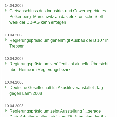
14.04.2008
Gleis­an­schluss des Industrie-​ und Ge­wer­be­ge­bie­tes
Pol­ken­berg -​Marschwitz an das elek­tro­ni­sche Stell­
werk der DB-AG kann er­fol­gen
10.04.2008
Re­gie­rungs­prä­si­di­um ge­neh­migt Aus­bau der B 107 in
Treb­sen
10.04.2008
Re­gie­rungs­prä­si­di­um ver­öf­fent­licht ak­tu­el­le Über­sicht
über Heime im Re­gie­rungs­be­zirk
10.04.2008
Deut­sche Ge­sell­schaft für Akus­tik ver­an­stal­tet „Tag
gegen Lärm 2008
10.04.2008
Re­gie­rungs­prä­si­di­um zeigt Aus­stel­lung "...ge­ra­de
Dich, Ar­bei­ter, wol­len wir." zum 75. Jah­res­tag der Be­