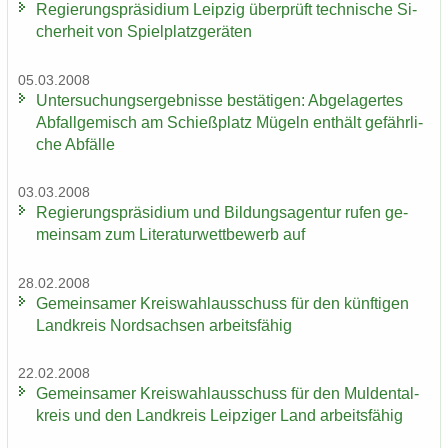
Re­gie­rungs­prä­si­di­um Leip­zig über­prüft tech­ni­sche Si­
cher­heit von Spiel­platz­ge­rä­ten
05.03.2008
Un­ter­su­chungs­er­geb­nis­se be­stä­ti­gen: Ab­ge­la­ger­tes
Ab­fall­ge­misch am Schieß­platz Mü­geln ent­hält ge­fähr­li­
che Ab­fäl­le
03.03.2008
Re­gie­rungs­prä­si­di­um und Bil­dungs­agen­tur rufen ge­
mein­sam zum Li­te­ra­tur­wett­be­werb auf
28.02.2008
Ge­mein­sa­mer Kreis­wahl­aus­schuss für den künf­ti­gen
Land­kreis Nord­sach­sen ar­beits­fä­hig
22.02.2008
Ge­mein­sa­mer Kreis­wahl­aus­schuss für den Mul­den­tal­
kreis und den Land­kreis Leip­zi­ger Land ar­beits­fä­hig