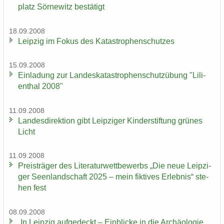
platz Sör­ne­witz be­stä­tigt
18.09.2008
Leip­zig im Fokus des Ka­ta­stro­phen­schut­zes
15.09.2008
Ein­la­dung zur Lan­des­ka­ta­stro­phen­schutz­übung "Li­li­
en­thal 2008"
11.09.2008
Lan­des­di­rek­ti­on gibt Leip­zi­ger Kin­der­stif­tung grü­nes
Licht
11.09.2008
Preis­trä­ger des Li­te­ra­tur­wett­be­werbs „Die neue Leip­zi­
ger Se­en­land­schaft 2025 – mein fik­ti­ves Er­leb­nis“ ste­
hen fest
08.09.2008
„In Leip­zig auf­ge­deckt – Ein­bli­cke in die Ar­chäo­lo­gie