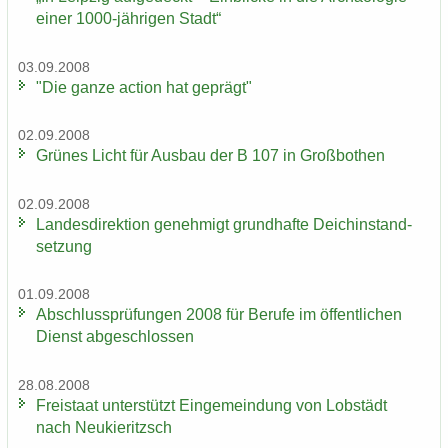
einer 1000-​jährigen Stadt“
03.09.2008
"Die ganze ac­tion hat ge­prägt"
02.09.2008
Grü­nes Licht für Aus­bau der B 107 in Groß­bo­then
02.09.2008
Lan­des­di­rek­ti­on ge­neh­migt grund­haf­te Deich­in­stand­
set­zung
01.09.2008
Ab­schluss­prü­fun­gen 2008 für Be­ru­fe im öf­fent­li­chen
Dienst ab­ge­schlos­sen
28.08.2008
Frei­staat un­ter­stützt Ein­ge­mein­dung von Lob­städt
nach Neu­kie­ritzsch