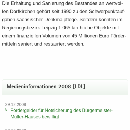
Die Er­hal­tung und Sa­nie­rung des Be­stan­des an wert­vol­
len Dorf­kir­chen ge­hört seit 1990 zu den Schwer­punkt­auf­
ga­ben säch­si­scher Denk­mal­pfle­ge. Seit­dem konn­ten im
Re­gie­rungs­be­zirk Leip­zig 1.065 kirch­li­che Ob­jek­te mit
einem fi­nan­zi­el­len Vo­lu­men von 45 Mil­lio­nen Euro För­der­
mit­teln sa­niert und re­stau­riert wer­den.
Me­di­en­in­for­ma­tio­nen 2008 [LDL]
29.12.2008
För­der­gel­der für Not­si­che­rung des Bürgermeister-​
Müller-Hauses be­wil­ligt