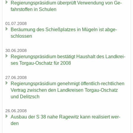
Re­gie­rungs­prä­si­di­um über­prüft Ver­wen­dung von Ge­
fahr­stof­fen in Schu­len
01.07.2008
Be­räu­mung des Schieß­plat­zes in Mü­geln ist ab­ge­
schlos­sen
30.06.2008
Re­gie­rungs­prä­si­di­um be­stä­tigt Haus­halt des Land­krei­
ses Torgau-​Oschatz für 2008
27.06.2008
Re­gie­rungs­prä­si­di­um ge­neh­migt öffentlich-​rechtlichen
Ver­trag zwi­schen den Land­krei­sen Torgau-​Oschatz
und De­litzsch
26.06.2008
Aus­bau der S 38 nahe Ra­ge­witz kann rea­li­siert wer­
den