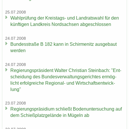
25.07.2008
Wahl­prü­fung der Kreistags-​ und Land­rats­wahl für den
künf­ti­gen Land­kreis Nord­sach­sen ab­ge­schlos­sen
24.07.2008
Bun­des­stra­ße B 182 kann in Schir­menitz aus­ge­baut
wer­den
24.07.2008
Re­gie­rungs­prä­si­dent Wal­ter Chris­ti­an Stein­bach: "Ent­
schei­dung des Bun­des­ver­wal­tungs­ge­rich­tes er­mög­
licht er­folg­rei­che Regional-​ und Wirt­schafts­ent­wick­
lung"
23.07.2008
Re­gie­rungs­prä­si­di­um schließt Bo­den­un­ter­su­chung auf
dem Schieß­platz­ge­län­de in Mü­geln ab