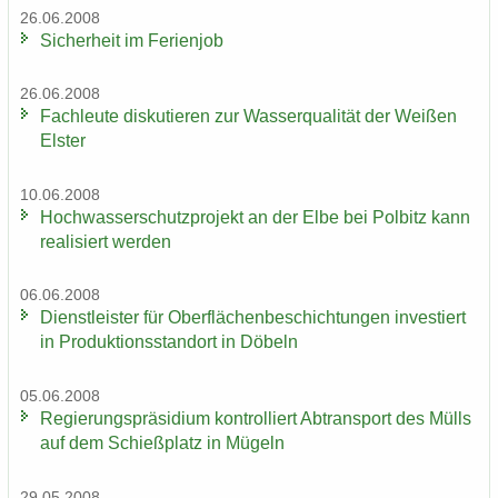
26.06.2008
Si­cher­heit im Fe­ri­en­job
26.06.2008
Fach­leu­te dis­ku­tie­ren zur Was­ser­qua­li­tät der Wei­ßen
Els­ter
10.06.2008
Hoch­was­ser­schutz­pro­jekt an der Elbe bei Pol­bitz kann
rea­li­siert wer­den
06.06.2008
Dienst­leis­ter für Ober­flä­chen­be­schich­tun­gen in­ves­tiert
in Pro­duk­ti­ons­stand­ort in Dö­beln
05.06.2008
Re­gie­rungs­prä­si­di­um kon­trol­liert Ab­trans­port des Mülls
auf dem Schieß­platz in Mü­geln
29.05.2008