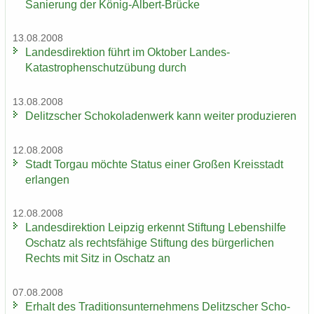
Sa­nie­rung der König-​Albert-Brücke
13.08.2008
Lan­des­di­rek­ti­on führt im Ok­to­ber Landes-​
Katastrophenschutzübung durch
13.08.2008
De­litz­scher Scho­ko­la­den­werk kann wei­ter pro­du­zie­ren
12.08.2008
Stadt Tor­gau möch­te Sta­tus einer Gro­ßen Kreis­stadt
er­lan­gen
12.08.2008
Lan­des­di­rek­ti­on Leip­zig er­kennt Stif­tung Le­bens­hil­fe
Oschatz als rechts­fä­hi­ge Stif­tung des bür­ger­li­chen
Rechts mit Sitz in Oschatz an
07.08.2008
Er­halt des Tra­di­ti­ons­un­ter­neh­mens De­litz­scher Scho­