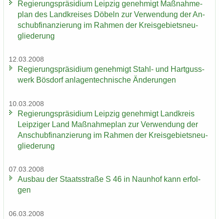
Re­gie­rungs­prä­si­di­um Leip­zig ge­neh­migt Maß­nah­me­
plan des Land­krei­ses Dö­beln zur Ver­wen­dung der An­
schub­fi­nan­zie­rung im Rah­men der Kreis­ge­biets­neu­
glie­de­rung
12.03.2008
Re­gie­rungs­prä­si­di­um ge­neh­migt Stahl-​ und Hart­guss­
werk Bös­dorf an­la­gen­tech­ni­sche Än­de­run­gen
10.03.2008
Re­gie­rungs­prä­si­di­um Leip­zig ge­neh­migt Land­kreis
Leip­zi­ger Land Maß­nah­me­plan zur Ver­wen­dung der
An­schub­fi­nan­zie­rung im Rah­men der Kreis­ge­biets­neu­
glie­de­rung
07.03.2008
Aus­bau der Staats­stra­ße S 46 in Naun­hof kann er­fol­
gen
06.03.2008