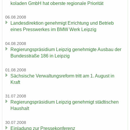
ko­la­den GmbH hat obers­te re­gio­na­le Prio­ri­tät
06.08.2008
Lan­des­di­rek­ti­on ge­neh­migt Er­rich­tung und Be­trieb
eines Press­wer­kes im BMW Werk Leip­zig
04.08.2008
Re­gie­rungs­prä­si­di­um Leip­zig ge­neh­mig­te Aus­bau der
Bun­des­stra­ße 186 in Leip­zig
01.08.2008
Säch­si­sche Ver­wal­tungs­re­form tritt am 1. Au­gust in
Kraft
31.07.2008
Re­gie­rungs­prä­si­di­um Leip­zig ge­neh­migt städ­ti­schen
Haus­halt
30.07.2008
Ein­la­dung zur Pres­se­kon­fe­renz