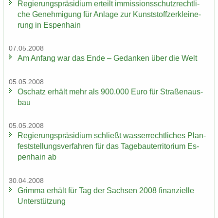
Re­gie­rungs­prä­si­di­um er­teilt im­mis­si­ons­schutz­recht­li­
che Ge­neh­mi­gung für An­la­ge zur Kunst­stoff­zer­klei­ne­
rung in Es­pen­hain
07.05.2008
Am An­fang war das Ende – Ge­dan­ken über die Welt
05.05.2008
Oschatz er­hält mehr als 900.000 Euro für Stra­ßen­aus­
bau
05.05.2008
Re­gie­rungs­prä­si­di­um schließt was­ser­recht­li­ches Plan­
fest­stel­lungs­ver­fah­ren für das Ta­ge­bau­ter­ri­to­ri­um Es­
pen­hain ab
30.04.2008
Grim­ma er­hält für Tag der Sach­sen 2008 fi­nan­zi­el­le
Un­ter­stüt­zung