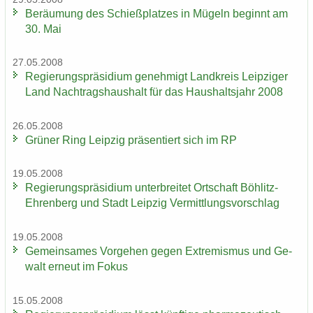
Be­räu­mung des Schieß­plat­zes in Mü­geln be­ginnt am
30. Mai
27.05.2008
Re­gie­rungs­prä­si­di­um ge­neh­migt Land­kreis Leip­zi­ger
Land Nach­trags­haus­halt für das Haus­halts­jahr 2008
26.05.2008
Grü­ner Ring Leip­zig prä­sen­tiert sich im RP
19.05.2008
Re­gie­rungs­prä­si­di­um un­ter­brei­tet Ort­schaft Böhlitz-​
Ehrenberg und Stadt Leip­zig Ver­mitt­lungs­vor­schlag
19.05.2008
Ge­mein­sa­mes Vor­ge­hen gegen Ex­tre­mis­mus und Ge­
walt er­neut im Fokus
15.05.2008