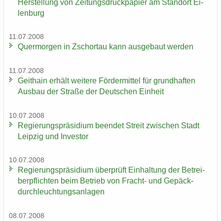
Her­stel­lung von Zei­tungs­druck­pa­pier am Stand­ort Ei­
len­burg
11.07.2008
Quer­mor­gen in Zschor­tau kann aus­ge­baut wer­den
11.07.2008
Geit­hain er­hält wei­te­re För­der­mit­tel für grund­haf­ten
Aus­bau der Stra­ße der Deut­schen Ein­heit
10.07.2008
Re­gie­rungs­prä­si­di­um be­en­det Streit zwi­schen Stadt
Leip­zig und In­ves­tor
10.07.2008
Re­gie­rungs­prä­si­di­um über­prüft Ein­hal­tung der Be­trei­
ber­pflich­ten beim Be­trieb von Fracht-​ und Ge­päck­
durch­leuch­tungs­an­la­gen
08.07.2008