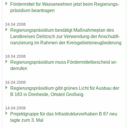
För­der­mit­tel für Was­ser­weh­ren jetzt beim Re­gie­rungs­
prä­si­di­um be­an­tra­gen
24.04.2008
Re­gie­rungs­prä­si­di­um be­stä­tigt Maß­nah­me­plan des
Land­krei­ses De­litzsch zur Ver­wen­dung der An­schub­fi­
nan­zie­rung im Rah­men der Kreis­ge­biets­neu­glie­de­rung
18.04.2008
Re­gie­rungs­prä­si­di­um muss För­der­mit­tel­be­scheid wi­
der­ru­fen
16.04.2008
Re­gie­rungs­prä­si­di­um gibt grü­nes Licht für Aus­bau der
B 183 in Drei­hei­de, Orts­teil Groß­wig
14.04.2008
Pro­jekt­grup­pe für das In­fra­struk­tur­vor­ha­ben B 87 neu
tagte zum 3. Mal