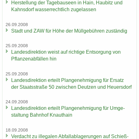
Her­stel­lung der Ta­ge­bau­se­en in Hain, Hau­bitz und
Kahns­dorf was­ser­recht­lich zu­ge­las­sen
26.09.2008
Stadt und ZAW für Höhe der Müll­ge­büh­ren zu­stän­dig
25.09.2008
Lan­des­di­rek­ti­on weist auf rich­ti­ge Ent­sor­gung von
Pflan­zen­ab­fäl­len hin
25.09.2008
Lan­des­di­rek­ti­on er­teilt Plan­ge­neh­mi­gung für Er­satz
der Staats­stra­ße 50 zwi­schen Deut­zen und Heu­ers­dorf
24.09.2008
Lan­des­di­rek­ti­on er­teilt Plan­ge­neh­mi­gung für Um­ge­
stal­tung Bahn­hof Knaut­hain
18.09.2008
Ver­dacht zu il­le­ga­len Ab­fall­ab­la­ge­run­gen auf Schieß­