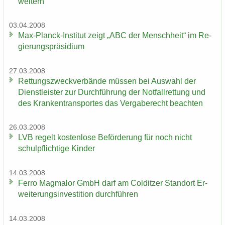
wei­tern
03.04.2008
Max-​Planck-Institut zeigt „ABC der Mensch­heit“ im Re­
gie­rungs­prä­si­di­um
27.03.2008
Ret­tungs­zweck­ver­bän­de müs­sen bei Aus­wahl der
Dienst­leis­ter zur Durch­füh­rung der Not­fall­ret­tung und
des Kran­ken­trans­por­tes das Ver­ga­be­recht be­ach­ten
26.03.2008
LVB re­gelt kos­ten­lo­se Be­för­de­rung für noch nicht
schul­pflich­ti­ge Kin­der
14.03.2008
Ferro Mag­ma­lor GmbH darf am Col­dit­zer Stand­ort Er­
wei­te­rungs­in­ves­ti­ti­on durch­füh­ren
14.03.2008