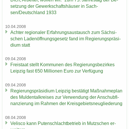
set­zung der Ge­werk­schafts­häu­ser in Sach­
sen/Deutsch­land 1933
10.04.2008
Ach­ter re­gio­na­ler Er­fah­rungs­aus­tausch zum Säch­si­
schen La­den­öff­nungs­ge­setz fand im Re­gie­rungs­prä­si­
di­um statt
09.04.2008
Frei­staat stellt Kom­mu­nen des Re­gie­rungs­be­zir­kes
Leip­zig fast 650 Mil­lio­nen Euro zur Ver­fü­gung
09.04.2008
Re­gie­rungs­prä­si­di­um Leip­zig be­stä­tigt Maß­nah­me­plan
des Mul­den­tal­krei­ses zur Ver­wen­dung der An­schub­fi­
nan­zie­rung im Rah­men der Kreis­ge­biets­neu­glie­de­rung
08.04.2008
Ve­lis­co kann Pu­ten­schlacht­be­trieb in Mutz­schen er­