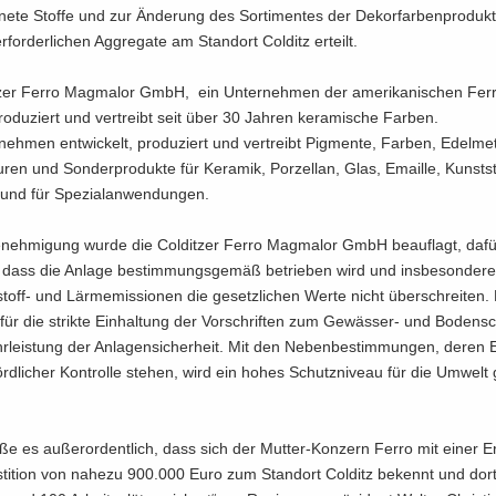
ne­te Stof­fe und zur Än­de­rung des Sor­ti­men­tes der De­kor­far­ben­pro­duk­
for­der­li­chen Ag­gre­ga­te am Stand­ort Col­ditz er­teilt.
t­zer Ferro Mag­ma­lor GmbH, ein Un­ter­neh­men der ame­ri­ka­ni­schen Ferr
­du­ziert und ver­treibt seit über 30 Jah­ren ke­ra­mi­sche Far­ben.
neh­men ent­wi­ckelt, pro­du­ziert und ver­treibt Pig­men­te, Far­ben, Edel­me­t
su­ren und Son­der­pro­duk­te für Ke­ra­mik, Por­zel­lan, Glas, Email­le, Kunst­s
k und für Spe­zi­al­an­wen­dun­gen.
­neh­mi­gung wurde die Col­dit­zer Ferro Mag­ma­lor GmbH be­auf­lagt, daf
 dass die An­la­ge be­stim­mungs­ge­mäß be­trie­ben wird und ins­be­son­de­r
off-​ und Lärm­emis­sio­nen die ge­setz­li­chen Werte nicht über­schrei­ten. 
s für die strik­te Ein­hal­tung der Vor­schrif­ten zum Gewässer-​ und Bo­den­
­leis­tung der An­la­gen­si­cher­heit. Mit den Ne­ben­be­stim­mun­gen, deren E
rd­li­cher Kon­trol­le ste­hen, wird ein hohes Schutz­ni­veau für die Um­welt
­ße es au­ßer­or­dent­lich, dass sich der Mutter-​Konzern Ferro mit einer Er­
s­ti­ti­on von na­he­zu 900.000 Euro zum Stand­ort Col­ditz be­kennt und do