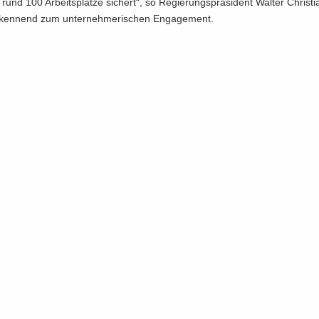
 rund 100 Ar­beits­plät­ze si­chert“, so Re­gie­rungs­prä­si­dent Wal­ter Chris­ti
­ken­nend zum un­ter­neh­me­ri­schen En­ga­ge­ment.