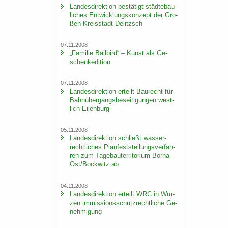
Lan­des­di­rek­ti­on be­stä­tigt städ­te­bau­
li­ches Ent­wick­lungs­kon­zept der Gro­
ßen Kreis­stadt De­litzsch
07.11.2008
„Fa­mi­lie Ball­bird“ – Kunst als Ge­
schen­ke­di­ti­on
07.11.2008
Lan­des­di­rek­ti­on er­teilt Bau­recht für
Bahn­über­gangs­be­sei­ti­gun­gen west­
lich Ei­len­burg
05.11.2008
Lan­des­di­rek­ti­on schließt was­ser­
recht­li­ches Plan­fest­stel­lungs­ver­fah­
ren zum Ta­ge­bau­ter­ri­to­ri­um Borna-​
Ost/Bock­witz ab
04.11.2008
Lan­des­di­rek­ti­on er­teilt WRC in Wur­
zen im­mis­si­ons­schutz­recht­li­che Ge­
neh­mi­gung