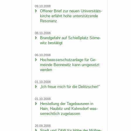
09.10.2008
Of­fe­ner Brief zur neuen Uni­ver­si­täts­
kir­che er­fährt hohe un­ter­stüt­zen­de
Re­so­nanz
08.10.2008
Brand­ge­fahr auf Schieß­platz Sör­ne­
witz be­stä­tigt
06.10.2008
Hoch­was­ser­schutz­an­la­ge für Ge­
mein­de Ben­ne­witz kann um­ge­setzt
wer­den
01.10.2008
„Ich freue mich für die De­litz­scher!“
01.10.2008
Her­stel­lung der Ta­ge­bau­se­en in
Hain, Hau­bitz und Kahns­dorf was­
ser­recht­lich zu­ge­las­sen
26.09.2008
Stadt und ZAW für Höhe der Müll­ge­