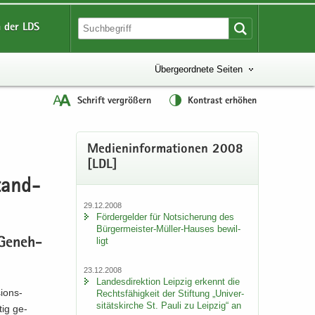
 der LDS
Übergeordnete Seiten
Schrift vergrößern
Kontrast erhöhen
Me­di­en­in­for­ma­tio­nen 2008
[LDL]
tand­
29.12.2008
För­der­gel­der für Not­si­che­rung des
Bürgermeister-​Müller-Hauses be­wil­
ligt
 Ge­neh­
23.12.2008
Lan­des­di­rek­ti­on Leip­zig er­kennt die
i­ons­
Rechts­fä­hig­keit der Stif­tung „Uni­ver­
si­täts­kir­che St. Pauli zu Leip­zig“ an
tig ge­