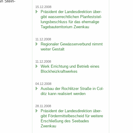
­an Stein­
15.12.2008
Prä­si­dent der Lan­des­di­rek­ti­on über­
gibt was­ser­recht­li­chen Plan­fest­stel­
lungs­be­schluss für das ehe­ma­li­ge
Ta­ge­bau­ter­ri­to­ri­um Zwenkau
11.12.2008
Re­gio­na­ler Ge­wäs­ser­ver­bund nimmt
wei­ter Ge­stalt
11.12.2008
Werk Er­rich­tung und Be­trieb eines
Block­heiz­kraft­wer­kes
04.12.2008
Aus­bau der Roch­lit­zer Stra­ße in Col­
ditz kann rea­li­siert wer­den
28.11.2008
Prä­si­dent der Lan­des­di­rek­ti­on über­
gibt För­der­mit­tel­be­scheid für wei­te­re
Er­schlie­ßung des See­ba­des
Zwenkau