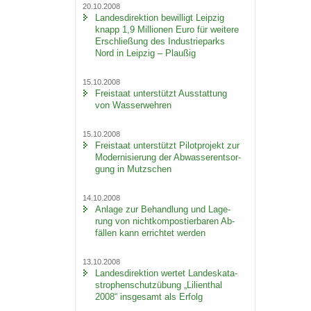
20.10.2008
Lan­des­di­rek­ti­on be­wil­ligt Leip­zig
knapp 1,9 Mil­lio­nen Euro für wei­te­re
Er­schlie­ßung des In­dus­trie­parks
Nord in Leip­zig – Plau­ßig
15.10.2008
Frei­staat un­ter­stützt Aus­stat­tung
von Was­ser­weh­ren
15.10.2008
Frei­staat un­ter­stützt Pi­lot­pro­jekt zur
Mo­der­ni­sie­rung der Ab­was­ser­ent­sor­
gung in Mutz­schen
14.10.2008
An­la­ge zur Be­hand­lung und La­ge­
rung von nicht­kom­pos­tier­ba­ren Ab­
fäl­len kann er­rich­tet wer­den
13.10.2008
Lan­des­di­rek­ti­on wer­tet Lan­des­ka­ta­
stro­phen­schutz­übung „Li­li­en­thal
2008“ ins­ge­samt als Er­folg