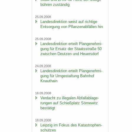
büh­ren zu­stän­dig
25.09.2008
Lan­des­di­rek­ti­on weist auf rich­ti­ge
Ent­sor­gung von Pflan­zen­ab­fäl­len hin
25.09.2008
Lan­des­di­rek­ti­on er­teilt Plan­ge­neh­mi­
gung für Er­satz der Staats­stra­ße 50
zwi­schen Deut­zen und Heu­ers­dorf
24.09.2008
Lan­des­di­rek­ti­on er­teilt Plan­ge­neh­mi­
gung für Um­ge­stal­tung Bahn­hof
Knaut­hain
18.09.2008
Ver­dacht zu il­le­ga­len Ab­fall­ab­la­ge­
run­gen auf Schieß­platz Sör­ne­witz
be­stä­tigt
18.09.2008
Leip­zig im Fokus des Ka­ta­stro­phen­
schut­zes