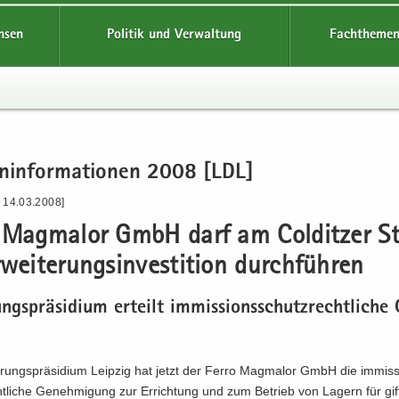
hsen
Politik und Verwaltung
Fachthemen
en­in­for­ma­tio­nen 2008 [LDL]
- 14.03.2008]
 Mag­ma­lor GmbH darf am Col­dit­zer S
­wei­te­rungs­in­ves­ti­ti­on durch­füh­ren
ungs­prä­si­di­um er­teilt im­mis­si­ons­schutz­recht­li­che
g
rungs­prä­si­di­um Leip­zig hat jetzt der Ferro Mag­ma­lor GmbH die im­mis­s
t­li­che Ge­neh­mi­gung zur Er­rich­tung und zum Be­trieb von La­gern für gif­