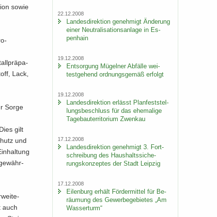
ti­on sowie
22.12.2008
Lan­des­di­rek­ti­on ge­neh­migt Än­de­rung
einer Neu­tra­li­sa­ti­ons­an­la­ge in Es­
pen­hain
o-​
19.12.2008
all­prä­pa­
Ent­sor­gung Mü­gel­ner Ab­fäl­le wei­
toff, Lack,
test­ge­hend ord­nungs­ge­mäß er­folgt
19.12.2008
Lan­des­di­rek­ti­on er­lässt Plan­fest­stel­
ür Sorge
lungs­be­schluss für das ehe­ma­li­ge
e
Ta­ge­bau­ter­ri­to­ri­um Zwenkau
Dies gilt
17.12.2008
schutz und
Lan­des­di­rek­ti­on ge­neh­migt 3. Fort­
in­hal­tung
schrei­bung des Haus­halts­si­che­
 ge­währ­
rungs­kon­zep­tes der Stadt Leip­zig
17.12.2008
Ei­len­burg er­hält För­der­mit­tel für Be­
wei­te­
räu­mung des Ge­wer­be­ge­bie­tes „Am
rt auch
Was­ser­turm“