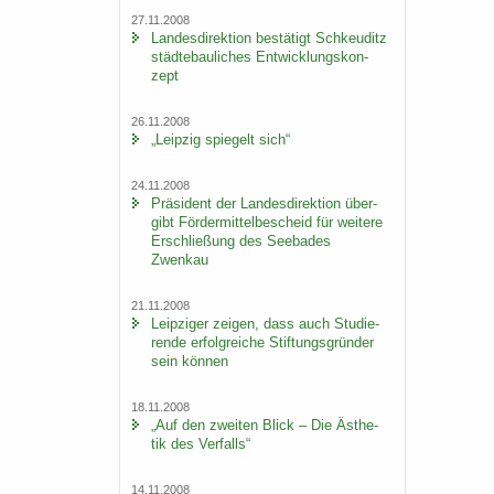
27.11.2008
Lan­des­di­rek­ti­on be­stä­tigt Schkeu­ditz
städ­te­bau­li­ches Ent­wick­lungs­kon­
zept
26.11.2008
„Leip­zig spie­gelt sich“
24.11.2008
Prä­si­dent der Lan­des­di­rek­ti­on über­
gibt För­der­mit­tel­be­scheid für wei­te­re
Er­schlie­ßung des See­ba­des
Zwenkau
21.11.2008
Leip­zi­ger zei­gen, dass auch Stu­die­
ren­de er­folg­rei­che Stif­tungs­grün­der
sein kön­nen
18.11.2008
„Auf den zwei­ten Blick – Die Äs­the­
tik des Ver­falls“
14.11.2008