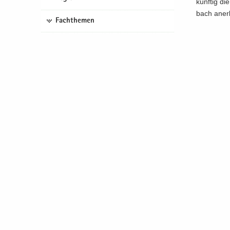
künf­tig die
bach an­er
Fachthemen