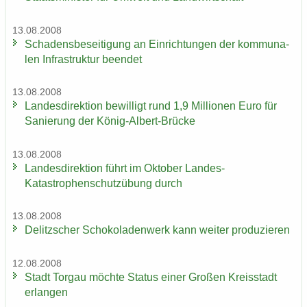
13.08.2008
Scha­dens­be­sei­ti­gung an Ein­rich­tun­gen der kom­mu­na­
len In­fra­struk­tur be­en­det
13.08.2008
Lan­des­di­rek­ti­on be­wil­ligt rund 1,9 Mil­lio­nen Euro für
Sa­nie­rung der König-​Albert-Brücke
13.08.2008
Lan­des­di­rek­ti­on führt im Ok­to­ber Landes-​
Katastrophenschutzübung durch
13.08.2008
De­litz­scher Scho­ko­la­den­werk kann wei­ter pro­du­zie­ren
12.08.2008
Stadt Tor­gau möch­te Sta­tus einer Gro­ßen Kreis­stadt
er­lan­gen