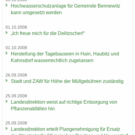
Hoch­was­ser­schutz­an­la­ge für Ge­mein­de Ben­ne­witz
kann um­ge­setzt wer­den
01.10.2008
„Ich freue mich für die De­litz­scher!“
01.10.2008
Her­stel­lung der Ta­ge­bau­se­en in Hain, Hau­bitz und
Kahns­dorf was­ser­recht­lich zu­ge­las­sen
26.09.2008
Stadt und ZAW für Höhe der Müll­ge­büh­ren zu­stän­dig
25.09.2008
Lan­des­di­rek­ti­on weist auf rich­ti­ge Ent­sor­gung von
Pflan­zen­ab­fäl­len hin
25.09.2008
Lan­des­di­rek­ti­on er­teilt Plan­ge­neh­mi­gung für Er­satz