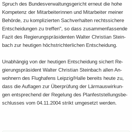
Spruch des Bun­des­ver­wal­tungs­ge­richt er­neut die hohe
Kom­pe­tenz der Mit­ar­bei­te­rin­nen und Mit­ar­bei­ter mei­ner
Be­hör­de, zu kom­pli­zier­ten Sach­ver­hal­ten rechts­si­che­re
Ent­schei­dun­gen zu tref­fen", so dass zu­sam­men­fas­sen­de
Fazit des Re­gie­rungs­prä­si­den­ten Wal­ter Chris­ti­an Stein­
bach zur heu­ti­gen höchst­rich­ter­li­chen Ent­schei­dung.
Un­ab­hän­gig von der heu­ti­gen Ent­schei­dung si­chert Re­
gie­rungs­prä­si­dent Wal­ter Chris­ti­an Stein­bach allen An­
woh­nern des Flug­ha­fens Leip­zig/Halle be­reits heute zu,
dass die Auf­la­gen zur Über­prü­fung der Lärmaus­wir­kun­
gen ent­spre­chend der Re­ge­lung des Plan­fest­stel­lungs­be­
schlus­ses vom 04.11.2004 strikt um­ge­setzt wer­den.