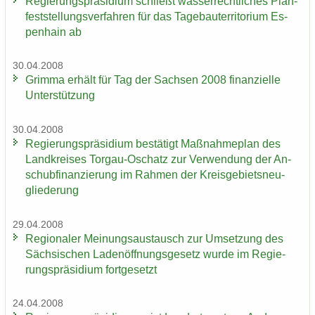
Re­gie­rungs­prä­si­di­um schließt was­ser­recht­li­ches Plan­
fest­stel­lungs­ver­fah­ren für das Ta­ge­bau­ter­ri­to­ri­um Es­
pen­hain ab
30.04.2008
Grim­ma er­hält für Tag der Sach­sen 2008 fi­nan­zi­el­le
Un­ter­stüt­zung
30.04.2008
Re­gie­rungs­prä­si­di­um be­stä­tigt Maß­nah­me­plan des
Land­krei­ses Torgau-​Oschatz zur Ver­wen­dung der An­
schub­fi­nan­zie­rung im Rah­men der Kreis­ge­biets­neu­
glie­de­rung
29.04.2008
Re­gio­na­ler Mei­nungs­aus­tausch zur Um­set­zung des
Säch­si­schen La­den­öff­nungs­ge­setz wurde im Re­gie­
rungs­prä­si­di­um fort­ge­setzt
24.04.2008