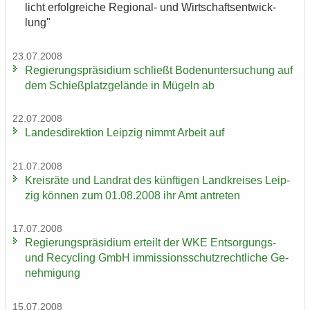
licht er­folg­rei­che Regional-​ und Wirt­schafts­ent­wick­
lung"
23.07.2008
Re­gie­rungs­prä­si­di­um schließt Bo­den­un­ter­su­chung auf
dem Schieß­platz­ge­län­de in Mü­geln ab
22.07.2008
Lan­des­di­rek­ti­on Leip­zig nimmt Ar­beit auf
21.07.2008
Kreis­rä­te und Land­rat des künf­ti­gen Land­krei­ses Leip­
zig kön­nen zum 01.08.2008 ihr Amt an­tre­ten
17.07.2008
Re­gie­rungs­prä­si­di­um er­teilt der WKE Entsorgungs-​
und Re­cy­cling GmbH im­mis­si­ons­schutz­recht­li­che Ge­
neh­mi­gung
15.07.2008