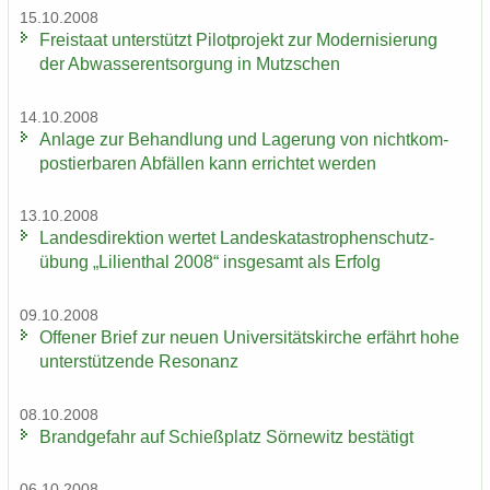
15.10.2008
Frei­staat un­ter­stützt Pi­lot­pro­jekt zur Mo­der­ni­sie­rung
der Ab­was­ser­ent­sor­gung in Mutz­schen
14.10.2008
An­la­ge zur Be­hand­lung und La­ge­rung von nicht­kom­
pos­tier­ba­ren Ab­fäl­len kann er­rich­tet wer­den
13.10.2008
Lan­des­di­rek­ti­on wer­tet Lan­des­ka­ta­stro­phen­schutz­
übung „Li­li­en­thal 2008“ ins­ge­samt als Er­folg
09.10.2008
Of­fe­ner Brief zur neuen Uni­ver­si­täts­kir­che er­fährt hohe
un­ter­stüt­zen­de Re­so­nanz
08.10.2008
Brand­ge­fahr auf Schieß­platz Sör­ne­witz be­stä­tigt
06.10.2008