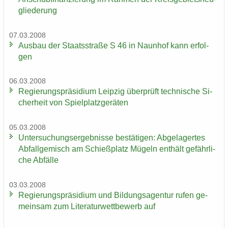
glie­de­rung
07.03.2008
Aus­bau der Staats­stra­ße S 46 in Naun­hof kann er­fol­
gen
06.03.2008
Re­gie­rungs­prä­si­di­um Leip­zig über­prüft tech­ni­sche Si­
cher­heit von Spiel­platz­ge­rä­ten
05.03.2008
Un­ter­su­chungs­er­geb­nis­se be­stä­ti­gen: Ab­ge­la­ger­tes
Ab­fall­ge­misch am Schieß­platz Mü­geln ent­hält ge­fähr­li­
che Ab­fäl­le
03.03.2008
Re­gie­rungs­prä­si­di­um und Bil­dungs­agen­tur rufen ge­
mein­sam zum Li­te­ra­tur­wett­be­werb auf