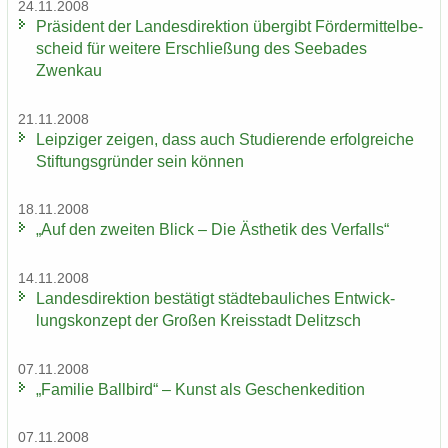
24.11.2008
Prä­si­dent der Lan­des­di­rek­ti­on über­gibt För­der­mit­tel­be­
scheid für wei­te­re Er­schlie­ßung des See­ba­des
Zwenkau
21.11.2008
Leip­zi­ger zei­gen, dass auch Stu­die­ren­de er­folg­rei­che
Stif­tungs­grün­der sein kön­nen
18.11.2008
„Auf den zwei­ten Blick – Die Äs­the­tik des Ver­falls“
14.11.2008
Lan­des­di­rek­ti­on be­stä­tigt städ­te­bau­li­ches Ent­wick­
lungs­kon­zept der Gro­ßen Kreis­stadt De­litzsch
07.11.2008
„Fa­mi­lie Ball­bird“ – Kunst als Ge­schen­ke­di­ti­on
07.11.2008