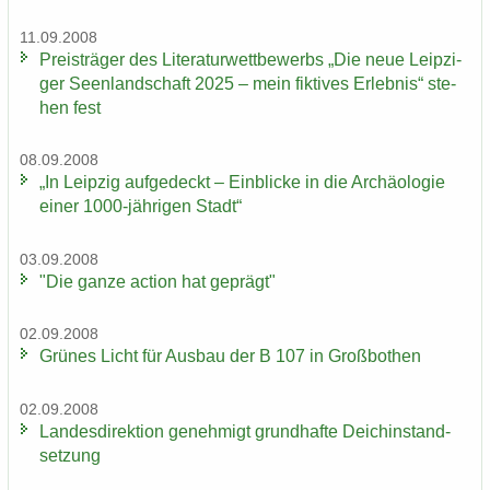
11.09.2008
Preis­trä­ger des Li­te­ra­tur­wett­be­werbs „Die neue Leip­zi­
ger Se­en­land­schaft 2025 – mein fik­ti­ves Er­leb­nis“ ste­
hen fest
08.09.2008
„In Leip­zig auf­ge­deckt – Ein­bli­cke in die Ar­chäo­lo­gie
einer 1000-​jährigen Stadt“
03.09.2008
"Die ganze ac­tion hat ge­prägt"
02.09.2008
Grü­nes Licht für Aus­bau der B 107 in Groß­bo­then
02.09.2008
Lan­des­di­rek­ti­on ge­neh­migt grund­haf­te Deich­in­stand­
set­zung