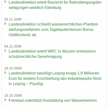
Lan­des­di­rek­ti­on er­teilt Bau­recht für Bahn­über­gangs­be­
sei­ti­gun­gen west­lich Ei­len­burg
05.11.2008
Lan­des­di­rek­ti­on schließt was­ser­recht­li­ches Plan­fest­
stel­lungs­ver­fah­ren zum Ta­ge­bau­ter­ri­to­ri­um Borna-​
Ost/Bock­witz ab
04.11.2008
Lan­des­di­rek­ti­on er­teilt WRC in Wur­zen im­mis­si­ons­
schutz­recht­li­che Ge­neh­mi­gung
20.10.2008
Lan­des­di­rek­ti­on be­wil­ligt Leip­zig knapp 1,9 Mil­lio­nen
Euro für wei­te­re Er­schlie­ßung des In­dus­trie­parks Nord
in Leip­zig – Plau­ßig
15.10.2008
Frei­staat un­ter­stützt Aus­stat­tung von Was­ser­weh­ren