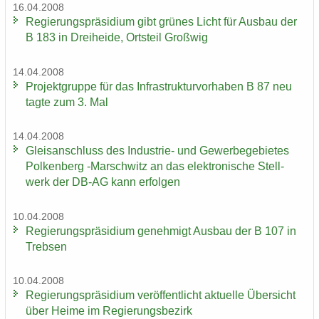
16.04.2008
Re­gie­rungs­prä­si­di­um gibt grü­nes Licht für Aus­bau der
B 183 in Drei­hei­de, Orts­teil Groß­wig
14.04.2008
Pro­jekt­grup­pe für das In­fra­struk­tur­vor­ha­ben B 87 neu
tagte zum 3. Mal
14.04.2008
Gleis­an­schluss des Industrie-​ und Ge­wer­be­ge­bie­tes
Pol­ken­berg -​Marschwitz an das elek­tro­ni­sche Stell­
werk der DB-AG kann er­fol­gen
10.04.2008
Re­gie­rungs­prä­si­di­um ge­neh­migt Aus­bau der B 107 in
Treb­sen
10.04.2008
Re­gie­rungs­prä­si­di­um ver­öf­fent­licht ak­tu­el­le Über­sicht
über Heime im Re­gie­rungs­be­zirk