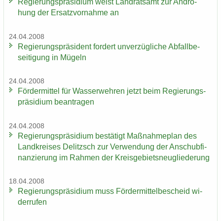
Re­gie­rungs­prä­si­di­um weist Land­rats­amt zur An­dro­
hung der Er­satz­vor­nah­me an
24.04.2008
Re­gie­rungs­prä­si­dent for­dert un­ver­züg­li­che Ab­fall­be­
sei­ti­gung in Mü­geln
24.04.2008
För­der­mit­tel für Was­ser­weh­ren jetzt beim Re­gie­rungs­
prä­si­di­um be­an­tra­gen
24.04.2008
Re­gie­rungs­prä­si­di­um be­stä­tigt Maß­nah­me­plan des
Land­krei­ses De­litzsch zur Ver­wen­dung der An­schub­fi­
nan­zie­rung im Rah­men der Kreis­ge­biets­neu­glie­de­rung
18.04.2008
Re­gie­rungs­prä­si­di­um muss För­der­mit­tel­be­scheid wi­
der­ru­fen