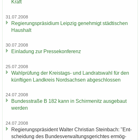
Kraft
31.07.2008
Re­gie­rungs­prä­si­di­um Leip­zig ge­neh­migt städ­ti­schen
Haus­halt
30.07.2008
Ein­la­dung zur Pres­se­kon­fe­renz
25.07.2008
Wahl­prü­fung der Kreistags-​ und Land­rats­wahl für den
künf­ti­gen Land­kreis Nord­sach­sen ab­ge­schlos­sen
24.07.2008
Bun­des­stra­ße B 182 kann in Schir­menitz aus­ge­baut
wer­den
24.07.2008
Re­gie­rungs­prä­si­dent Wal­ter Chris­ti­an Stein­bach: "Ent­
schei­dung des Bun­des­ver­wal­tungs­ge­rich­tes er­mög­