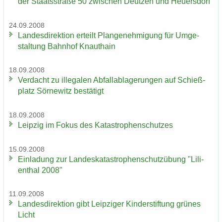
der Staats­stra­ße 50 zwi­schen Deut­zen und Heu­ers­dorf
24.09.2008
Lan­des­di­rek­ti­on er­teilt Plan­ge­neh­mi­gung für Um­ge­
stal­tung Bahn­hof Knaut­hain
18.09.2008
Ver­dacht zu il­le­ga­len Ab­fall­ab­la­ge­run­gen auf Schieß­
platz Sör­ne­witz be­stä­tigt
18.09.2008
Leip­zig im Fokus des Ka­ta­stro­phen­schut­zes
15.09.2008
Ein­la­dung zur Lan­des­ka­ta­stro­phen­schutz­übung "Li­li­
en­thal 2008"
11.09.2008
Lan­des­di­rek­ti­on gibt Leip­zi­ger Kin­der­stif­tung grü­nes
Licht