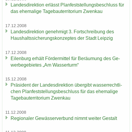
Lan­des­di­rek­ti­on er­lässt Plan­fest­stel­lungs­be­schluss für
das ehe­ma­li­ge Ta­ge­bau­ter­ri­to­ri­um Zwenkau
17.12.2008
Lan­des­di­rek­ti­on ge­neh­migt 3. Fort­schrei­bung des
Haus­halts­si­che­rungs­kon­zep­tes der Stadt Leip­zig
17.12.2008
Ei­len­burg er­hält För­der­mit­tel für Be­räu­mung des Ge­
wer­be­ge­bie­tes „Am Was­ser­turm“
15.12.2008
Prä­si­dent der Lan­des­di­rek­ti­on über­gibt was­ser­recht­li­
chen Plan­fest­stel­lungs­be­schluss für das ehe­ma­li­ge
Ta­ge­bau­ter­ri­to­ri­um Zwenkau
11.12.2008
Re­gio­na­ler Ge­wäs­ser­ver­bund nimmt wei­ter Ge­stalt