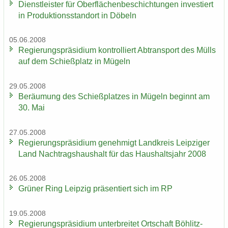
Dienst­leis­ter für Ober­flä­chen­be­schich­tun­gen in­ves­tiert
in Pro­duk­ti­ons­stand­ort in Dö­beln
05.06.2008
Re­gie­rungs­prä­si­di­um kon­trol­liert Ab­trans­port des Mülls
auf dem Schieß­platz in Mü­geln
29.05.2008
Be­räu­mung des Schieß­plat­zes in Mü­geln be­ginnt am
30. Mai
27.05.2008
Re­gie­rungs­prä­si­di­um ge­neh­migt Land­kreis Leip­zi­ger
Land Nach­trags­haus­halt für das Haus­halts­jahr 2008
26.05.2008
Grü­ner Ring Leip­zig prä­sen­tiert sich im RP
19.05.2008
Re­gie­rungs­prä­si­di­um un­ter­brei­tet Ort­schaft Böhlitz-​