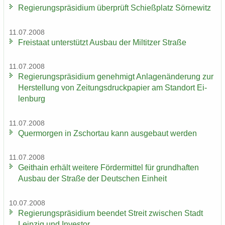
Re­gie­rungs­prä­si­di­um über­prüft Schieß­platz Sör­ne­witz
11.07.2008
Frei­staat un­ter­stützt Aus­bau der Mil­tit­zer Stra­ße
11.07.2008
Re­gie­rungs­prä­si­di­um ge­neh­migt An­la­gen­än­de­rung zur
Her­stel­lung von Zei­tungs­druck­pa­pier am Stand­ort Ei­
len­burg
11.07.2008
Quer­mor­gen in Zschor­tau kann aus­ge­baut wer­den
11.07.2008
Geit­hain er­hält wei­te­re För­der­mit­tel für grund­haf­ten
Aus­bau der Stra­ße der Deut­schen Ein­heit
10.07.2008
Re­gie­rungs­prä­si­di­um be­en­det Streit zwi­schen Stadt
Leip­zig und In­ves­tor