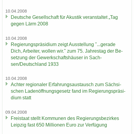
10.04.2008
Deut­sche Ge­sell­schaft für Akus­tik ver­an­stal­tet „Tag
gegen Lärm 2008
10.04.2008
Re­gie­rungs­prä­si­di­um zeigt Aus­stel­lung "...ge­ra­de
Dich, Ar­bei­ter, wol­len wir." zum 75. Jah­res­tag der Be­
set­zung der Ge­werk­schafts­häu­ser in Sach­
sen/Deutsch­land 1933
10.04.2008
Ach­ter re­gio­na­ler Er­fah­rungs­aus­tausch zum Säch­si­
schen La­den­öff­nungs­ge­setz fand im Re­gie­rungs­prä­si­
di­um statt
09.04.2008
Frei­staat stellt Kom­mu­nen des Re­gie­rungs­be­zir­kes
Leip­zig fast 650 Mil­lio­nen Euro zur Ver­fü­gung