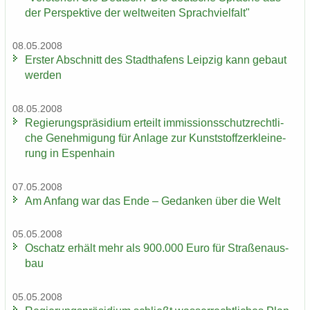
der Per­spek­ti­ve der welt­wei­ten Sprach­viel­falt"
08.05.2008
Ers­ter Ab­schnitt des Stadt­ha­fens Leip­zig kann ge­baut
wer­den
08.05.2008
Re­gie­rungs­prä­si­di­um er­teilt im­mis­si­ons­schutz­recht­li­
che Ge­neh­mi­gung für An­la­ge zur Kunst­stoff­zer­klei­ne­
rung in Es­pen­hain
07.05.2008
Am An­fang war das Ende – Ge­dan­ken über die Welt
05.05.2008
Oschatz er­hält mehr als 900.000 Euro für Stra­ßen­aus­
bau
05.05.2008