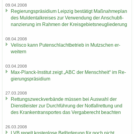
09.04.2008
Re­gie­rungs­prä­si­di­um Leip­zig be­stä­tigt Maß­nah­me­plan
des Mul­den­tal­krei­ses zur Ver­wen­dung der An­schub­fi­
nan­zie­rung im Rah­men der Kreis­ge­biets­neu­glie­de­rung
08.04.2008
Ve­lis­co kann Pu­ten­schlacht­be­trieb in Mutz­schen er­
wei­tern
03.04.2008
Max-​Planck-Institut zeigt „ABC der Mensch­heit“ im Re­
gie­rungs­prä­si­di­um
27.03.2008
Ret­tungs­zweck­ver­bän­de müs­sen bei Aus­wahl der
Dienst­leis­ter zur Durch­füh­rung der Not­fall­ret­tung und
des Kran­ken­trans­por­tes das Ver­ga­be­recht be­ach­ten
26.03.2008
LVB re­gelt kos­ten­lo­se Be­för­de­rung für noch nicht