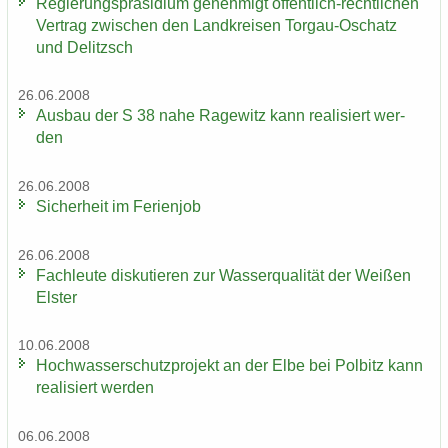
Re­gie­rungs­prä­si­di­um ge­neh­migt öffentlich-​rechtlichen
Ver­trag zwi­schen den Land­krei­sen Torgau-​Oschatz
und De­litzsch
26.06.2008
Aus­bau der S 38 nahe Ra­ge­witz kann rea­li­siert wer­
den
26.06.2008
Si­cher­heit im Fe­ri­en­job
26.06.2008
Fach­leu­te dis­ku­tie­ren zur Was­ser­qua­li­tät der Wei­ßen
Els­ter
10.06.2008
Hoch­was­ser­schutz­pro­jekt an der Elbe bei Pol­bitz kann
rea­li­siert wer­den
06.06.2008