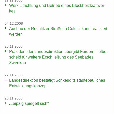
11.12.2008
Werk Er­rich­tung und Be­trieb eines Block­heiz­kraft­wer­
kes
04.12.2008
Aus­bau der Roch­lit­zer Stra­ße in Col­ditz kann rea­li­siert
wer­den
28.11.2008
Prä­si­dent der Lan­des­di­rek­ti­on über­gibt För­der­mit­tel­be­
scheid für wei­te­re Er­schlie­ßung des See­ba­des
Zwenkau
27.11.2008
Lan­des­di­rek­ti­on be­stä­tigt Schkeu­ditz städ­te­bau­li­ches
Ent­wick­lungs­kon­zept
26.11.2008
„Leip­zig spie­gelt sich“