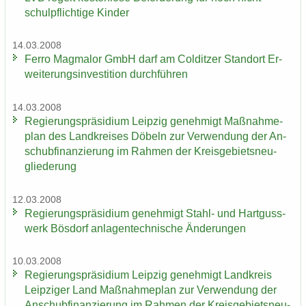
schul­pflich­ti­ge Kin­der
14.03.2008
Ferro Mag­ma­lor GmbH darf am Col­dit­zer Stand­ort Er­
wei­te­rungs­in­ves­ti­ti­on durch­füh­ren
14.03.2008
Re­gie­rungs­prä­si­di­um Leip­zig ge­neh­migt Maß­nah­me­
plan des Land­krei­ses Dö­beln zur Ver­wen­dung der An­
schub­fi­nan­zie­rung im Rah­men der Kreis­ge­biets­neu­
glie­de­rung
12.03.2008
Re­gie­rungs­prä­si­di­um ge­neh­migt Stahl-​ und Hart­guss­
werk Bös­dorf an­la­gen­tech­ni­sche Än­de­run­gen
10.03.2008
Re­gie­rungs­prä­si­di­um Leip­zig ge­neh­migt Land­kreis
Leip­zi­ger Land Maß­nah­me­plan zur Ver­wen­dung der
An­schub­fi­nan­zie­rung im Rah­men der Kreis­ge­biets­neu­