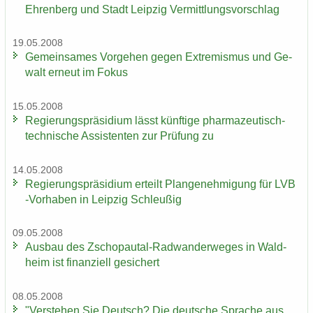
Ehrenberg und Stadt Leip­zig Ver­mitt­lungs­vor­schlag
19.05.2008
Ge­mein­sa­mes Vor­ge­hen gegen Ex­tre­mis­mus und Ge­
walt er­neut im Fokus
15.05.2008
Re­gie­rungs­prä­si­di­um lässt künf­ti­ge pharmazeutisch-​
technische As­sis­ten­ten zur Prü­fung zu
14.05.2008
Re­gie­rungs­prä­si­di­um er­teilt Plan­ge­neh­mi­gung für LVB
-​Vorhaben in Leip­zig Schleu­ßig
09.05.2008
Aus­bau des Zschopautal-​Radwanderweges in Wald­
heim ist fi­nan­zi­ell ge­si­chert
08.05.2008
"Ver­ste­hen Sie Deutsch? Die deut­sche Spra­che aus