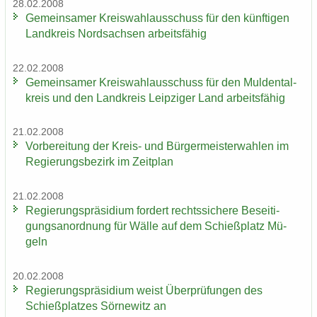
28.02.2008
Ge­mein­sa­mer Kreis­wahl­aus­schuss für den künf­ti­gen
Land­kreis Nord­sach­sen ar­beits­fä­hig
22.02.2008
Ge­mein­sa­mer Kreis­wahl­aus­schuss für den Mul­den­tal­
kreis und den Land­kreis Leip­zi­ger Land ar­beits­fä­hig
21.02.2008
Vor­be­rei­tung der Kreis-​ und Bür­ger­meis­ter­wah­len im
Re­gie­rungs­be­zirk im Zeit­plan
21.02.2008
Re­gie­rungs­prä­si­di­um for­dert rechts­si­che­re Be­sei­ti­
gungs­an­ord­nung für Wälle auf dem Schieß­platz Mü­
geln
20.02.2008
Re­gie­rungs­prä­si­di­um weist Über­prü­fun­gen des
Schieß­plat­zes Sör­ne­witz an