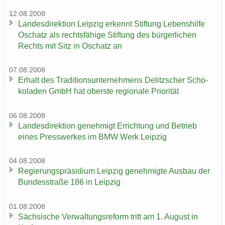
12.08.2008
Lan­des­di­rek­ti­on Leip­zig er­kennt Stif­tung Le­bens­hil­fe
Oschatz als rechts­fä­hi­ge Stif­tung des bür­ger­li­chen
Rechts mit Sitz in Oschatz an
07.08.2008
Er­halt des Tra­di­ti­ons­un­ter­neh­mens De­litz­scher Scho­
ko­la­den GmbH hat obers­te re­gio­na­le Prio­ri­tät
06.08.2008
Lan­des­di­rek­ti­on ge­neh­migt Er­rich­tung und Be­trieb
eines Press­wer­kes im BMW Werk Leip­zig
04.08.2008
Re­gie­rungs­prä­si­di­um Leip­zig ge­neh­mig­te Aus­bau der
Bun­des­stra­ße 186 in Leip­zig
01.08.2008
Säch­si­sche Ver­wal­tungs­re­form tritt am 1. Au­gust in