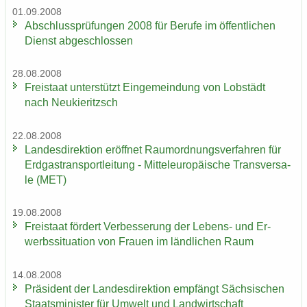
01.09.2008
Ab­schluss­prü­fun­gen 2008 für Be­ru­fe im öf­fent­li­chen
Dienst ab­ge­schlos­sen
28.08.2008
Frei­staat un­ter­stützt Ein­ge­mein­dung von Lob­städt
nach Neu­kie­ritzsch
22.08.2008
Lan­des­di­rek­ti­on er­öff­net Raum­ord­nungs­ver­fah­ren für
Erd­gas­trans­port­lei­tung - Mit­tel­eu­ro­päi­sche Trans­ver­sa­
le (MET)
19.08.2008
Frei­staat för­dert Ver­bes­se­rung der Lebens-​ und Er­
werbs­si­tua­ti­on von Frau­en im länd­li­chen Raum
14.08.2008
Prä­si­dent der Lan­des­di­rek­ti­on emp­fängt Säch­si­schen
Staats­mi­nis­ter für Um­welt und Land­wirt­schaft