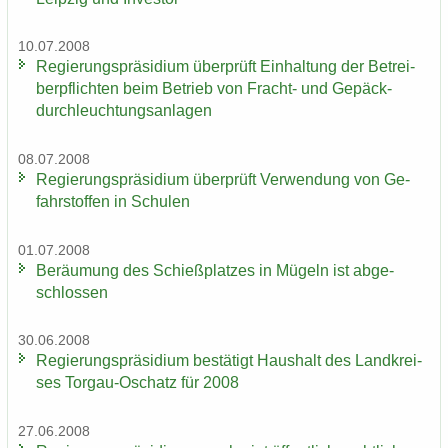
10.07.2008
Re­gie­rungs­prä­si­di­um über­prüft Ein­hal­tung der Be­trei­
ber­pflich­ten beim Be­trieb von Fracht-​ und Ge­päck­
durch­leuch­tungs­an­la­gen
08.07.2008
Re­gie­rungs­prä­si­di­um über­prüft Ver­wen­dung von Ge­
fahr­stof­fen in Schu­len
01.07.2008
Be­räu­mung des Schieß­plat­zes in Mü­geln ist ab­ge­
schlos­sen
30.06.2008
Re­gie­rungs­prä­si­di­um be­stä­tigt Haus­halt des Land­krei­
ses Torgau-​Oschatz für 2008
27.06.2008