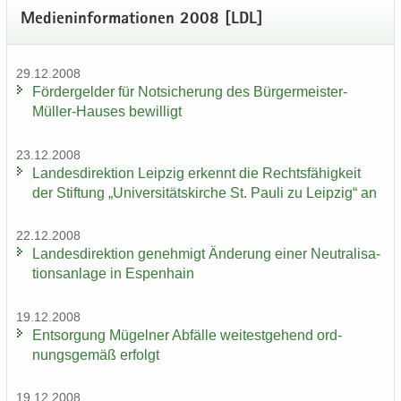
Me­di­en­in­for­ma­tio­nen 2008 [LDL]
29.12.2008
För­der­gel­der für Not­si­che­rung des Bürgermeister-​
Müller-Hauses be­wil­ligt
23.12.2008
Lan­des­di­rek­ti­on Leip­zig er­kennt die Rechts­fä­hig­keit
der Stif­tung „Uni­ver­si­täts­kir­che St. Pauli zu Leip­zig“ an
22.12.2008
Lan­des­di­rek­ti­on ge­neh­migt Än­de­rung einer Neu­tra­li­sa­
ti­ons­an­la­ge in Es­pen­hain
19.12.2008
Ent­sor­gung Mü­gel­ner Ab­fäl­le wei­test­ge­hend ord­
nungs­ge­mäß er­folgt
19.12.2008