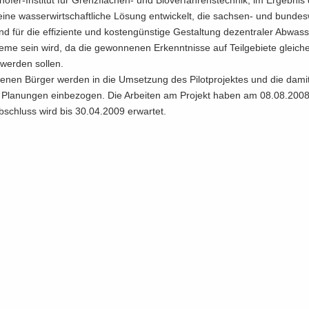
fer-​Institut für Grenzflächen-​ und Bio­ver­fah­rens­tech­nik, im Er­geb­nis d
 eine was­ser­wirt­schaft­li­che Lö­sung ent­wi­ckelt, die sachsen-​ und bun­des­
d für die ef­fi­zi­en­te und kos­ten­güns­ti­ge Ge­stal­tung de­zen­tra­ler Ab­was­se
e­me sein wird, da die ge­won­ne­nen Er­kennt­nis­se auf Teil­ge­bie­te glei­ch
wer­den sol­len.
­fe­nen Bür­ger wer­den in die Um­set­zung des Pi­lot­pro­jek­tes und die damit
 Pla­nun­gen ein­be­zo­gen. Die Ar­bei­ten am Pro­jekt haben am 08.08.200
b­schluss wird bis 30.04.2009 er­war­tet.