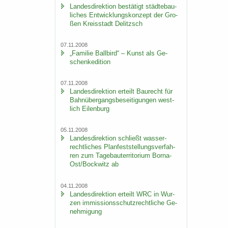
Lan­des­di­rek­ti­on be­stä­tigt städ­te­bau­
li­ches Ent­wick­lungs­kon­zept der Gro­
ßen Kreis­stadt De­litzsch
07.11.2008
„Fa­mi­lie Ball­bird“ – Kunst als Ge­
schen­ke­di­ti­on
07.11.2008
Lan­des­di­rek­ti­on er­teilt Bau­recht für
Bahn­über­gangs­be­sei­ti­gun­gen west­
lich Ei­len­burg
05.11.2008
Lan­des­di­rek­ti­on schließt was­ser­
recht­li­ches Plan­fest­stel­lungs­ver­fah­
ren zum Ta­ge­bau­ter­ri­to­ri­um Borna-​
Ost/Bock­witz ab
04.11.2008
Lan­des­di­rek­ti­on er­teilt WRC in Wur­
zen im­mis­si­ons­schutz­recht­li­che Ge­
neh­mi­gung