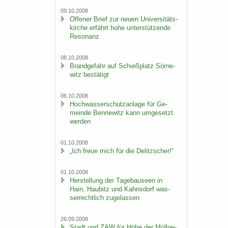
09.10.2008
Of­fe­ner Brief zur neuen Uni­ver­si­täts­
kir­che er­fährt hohe un­ter­stüt­zen­de
Re­so­nanz
08.10.2008
Brand­ge­fahr auf Schieß­platz Sör­ne­
witz be­stä­tigt
06.10.2008
Hoch­was­ser­schutz­an­la­ge für Ge­
mein­de Ben­ne­witz kann um­ge­setzt
wer­den
01.10.2008
„Ich freue mich für die De­litz­scher!“
01.10.2008
Her­stel­lung der Ta­ge­bau­se­en in
Hain, Hau­bitz und Kahns­dorf was­
ser­recht­lich zu­ge­las­sen
26.09.2008
Stadt und ZAW für Höhe der Müll­ge­