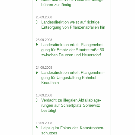
büh­ren zu­stän­dig
25.09.2008
Lan­des­di­rek­ti­on weist auf rich­ti­ge
Ent­sor­gung von Pflan­zen­ab­fäl­len hin
25.09.2008
Lan­des­di­rek­ti­on er­teilt Plan­ge­neh­mi­
gung für Er­satz der Staats­stra­ße 50
zwi­schen Deut­zen und Heu­ers­dorf
24.09.2008
Lan­des­di­rek­ti­on er­teilt Plan­ge­neh­mi­
gung für Um­ge­stal­tung Bahn­hof
Knaut­hain
18.09.2008
Ver­dacht zu il­le­ga­len Ab­fall­ab­la­ge­
run­gen auf Schieß­platz Sör­ne­witz
be­stä­tigt
18.09.2008
Leip­zig im Fokus des Ka­ta­stro­phen­
schut­zes