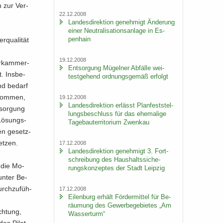
n zur Ver­
22.12.2008
Lan­des­di­rek­ti­on ge­neh­migt Än­de­rung
einer Neu­tra­li­sa­ti­ons­an­la­ge in Es­
pen­hain
­qua­li­tät
19.12.2008
r­kam­mer­
Ent­sor­gung Mü­gel­ner Ab­fäl­le wei­
t. Ins­be­
test­ge­hend ord­nungs­ge­mäß er­folgt
und be­darf
 kom­men,
19.12.2008
Lan­des­di­rek­ti­on er­lässt Plan­fest­stel­
t­sor­gung
lungs­be­schluss für das ehe­ma­li­ge
e Lö­sungs­
Ta­ge­bau­ter­ri­to­ri­um Zwenkau
en ge­setz­
et­zen.
17.12.2008
Lan­des­di­rek­ti­on ge­neh­migt 3. Fort­
schrei­bung des Haus­halts­si­che­
r die Mo­
rungs­kon­zep­tes der Stadt Leip­zig
 unter Be­
urch­zu­füh­
17.12.2008
Ei­len­burg er­hält För­der­mit­tel für Be­
räu­mung des Ge­wer­be­ge­bie­tes „Am
ch­tung,
Was­ser­turm“