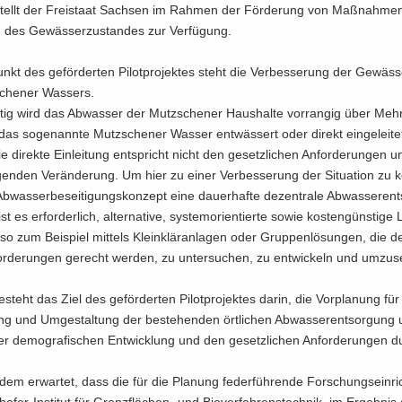
l stellt der Frei­staat Sach­sen im Rah­men der För­de­rung von Maß­nah­me
 des Ge­wäs­ser­zu­stan­des zur Ver­fü­gung.
unkt des ge­för­der­ten Pi­lot­pro­jek­tes steht die Ver­bes­se­rung der Ge­wäs­ser
che­ner Was­sers.
­tig wird das Ab­was­ser der Mutz­sche­ner Haus­hal­te vor­ran­gig über Meh
das so­ge­nann­te Mutz­sche­ner Was­ser ent­wäs­sert oder di­rekt ein­ge­lei­te
e di­rek­te Ein­lei­tung ent­spricht nicht den ge­setz­li­chen An­for­de­run­gen 
gen­den Ver­än­de­rung. Um hier zu einer Ver­bes­se­rung der Si­tua­ti­on zu
b­was­ser­be­sei­ti­gungs­kon­zept eine dau­er­haf­te de­zen­tra­le Ab­was­ser­en
t es er­for­der­lich, al­ter­na­ti­ve, sys­tem­ori­en­tier­te sowie kos­ten­güns­ti­g
 so zum Bei­spiel mit­tels Klein­klär­an­la­gen oder Grup­pen­lö­sun­gen, die d
for­de­run­gen ge­recht wer­den, zu un­ter­su­chen, zu ent­wi­ckeln und um­zu­s
­steht das Ziel des ge­för­der­ten Pi­lot­pro­jek­tes darin, die Vor­pla­nung fü
rung und Um­ge­stal­tung der be­stehen­den ört­li­chen Ab­was­ser­ent­sor­gung
r de­mo­gra­fi­schen Ent­wick­lung und den ge­setz­li­chen An­for­de­run­gen d
em er­war­tet, dass die für die Pla­nung fe­der­füh­ren­de For­schungs­ein­ri