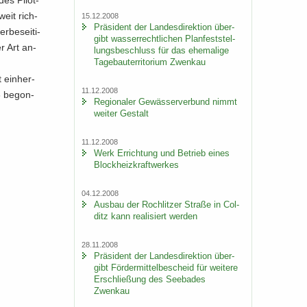
es Pi­lot­
weit rich­
15.12.2008
Prä­si­dent der Lan­des­di­rek­ti­on über­
r­be­sei­ti­
gibt was­ser­recht­li­chen Plan­fest­stel­
er Art an­
lungs­be­schluss für das ehe­ma­li­ge
Ta­ge­bau­ter­ri­to­ri­um Zwenkau
 ein­her­
11.12.2008
8 be­gon­
Re­gio­na­ler Ge­wäs­ser­ver­bund nimmt
wei­ter Ge­stalt
11.12.2008
Werk Er­rich­tung und Be­trieb eines
Block­heiz­kraft­wer­kes
04.12.2008
Aus­bau der Roch­lit­zer Stra­ße in Col­
ditz kann rea­li­siert wer­den
28.11.2008
Prä­si­dent der Lan­des­di­rek­ti­on über­
gibt För­der­mit­tel­be­scheid für wei­te­re
Er­schlie­ßung des See­ba­des
Zwenkau