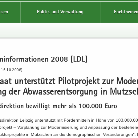
hsen
Politik und Verwaltung
Fachthemen
en­in­for­ma­tio­nen 2008 [LDL]
- 15.10.2008]
taat un­ter­stützt Pi­lot­pro­jekt zur Mo­der
ung der Ab­was­ser­ent­sor­gung in Mutz­s
­di­rek­ti­on be­wil­ligt mehr als 100.000 Euro
­di­rek­ti­on Leip­zig un­ter­stützt mit För­der­mit­teln in Höhe von 103.000,0
­pro­jekt – Vor­pla­nung zur Mo­der­ni­sie­rung und An­pas­sung der be­stehe
struk­tur­pro­jek­te in Mutz­schen an die de­mo­gra­phi­schen Ver­än­de­run­gen“.