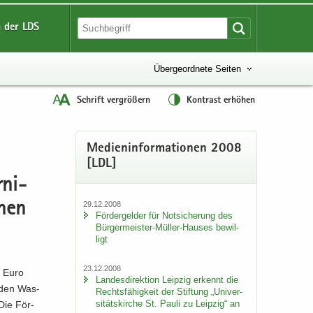
 der LDS
Übergeordnete Seiten
Schrift vergrößern
Kontrast erhöhen
Me­di­en­in­for­ma­tio­nen 2008
[LDL]
­ni­
29.12.2008
chen
För­der­gel­der für Not­si­che­rung des
Bürgermeister-​Müller-Hauses be­wil­
ligt
23.12.2008
0 Euro
Lan­des­di­rek­ti­on Leip­zig er­kennt die
n­den Was­
Rechts­fä­hig­keit der Stif­tung „Uni­ver­
si­täts­kir­che St. Pauli zu Leip­zig“ an
 Die För­