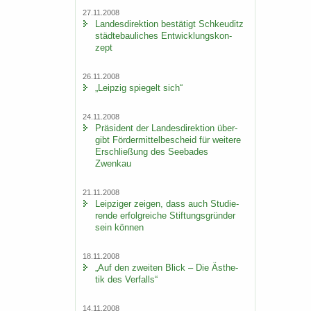
27.11.2008
Lan­des­di­rek­ti­on be­stä­tigt Schkeu­ditz
städ­te­bau­li­ches Ent­wick­lungs­kon­
zept
26.11.2008
„Leip­zig spie­gelt sich“
24.11.2008
Prä­si­dent der Lan­des­di­rek­ti­on über­
gibt För­der­mit­tel­be­scheid für wei­te­re
Er­schlie­ßung des See­ba­des
Zwenkau
21.11.2008
Leip­zi­ger zei­gen, dass auch Stu­die­
ren­de er­folg­rei­che Stif­tungs­grün­der
sein kön­nen
18.11.2008
„Auf den zwei­ten Blick – Die Äs­the­
tik des Ver­falls“
14.11.2008