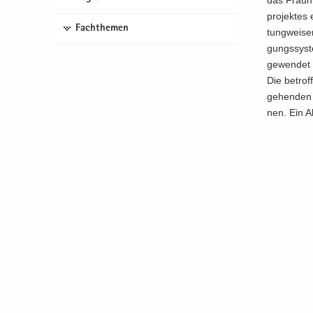
das Fraunho
pro­jek­tes
Fachthemen
tung­wei­sen
gungs­sys­t
ge­wen­det 
Die be­trof
ge­hen­den
nen. Ein A