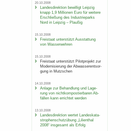
20.10.2008
Lan­des­di­rek­ti­on be­wil­ligt Leip­zig
knapp 1,9 Mil­lio­nen Euro für wei­te­re
Er­schlie­ßung des In­dus­trie­parks
Nord in Leip­zig – Plau­ßig
15.10.2008
Frei­staat un­ter­stützt Aus­stat­tung
von Was­ser­weh­ren
15.10.2008
Frei­staat un­ter­stützt Pi­lot­pro­jekt zur
Mo­der­ni­sie­rung der Ab­was­ser­ent­sor­
gung in Mutz­schen
14.10.2008
An­la­ge zur Be­hand­lung und La­ge­
rung von nicht­kom­pos­tier­ba­ren Ab­
fäl­len kann er­rich­tet wer­den
13.10.2008
Lan­des­di­rek­ti­on wer­tet Lan­des­ka­ta­
stro­phen­schutz­übung „Li­li­en­thal
2008“ ins­ge­samt als Er­folg