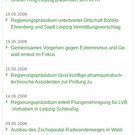
19.05.2008
Re­gie­rungs­prä­si­di­um un­ter­brei­tet Ort­schaft Böhlitz-​
Ehrenberg und Stadt Leip­zig Ver­mitt­lungs­vor­schlag
19.05.2008
Ge­mein­sa­mes Vor­ge­hen gegen Ex­tre­mis­mus und Ge­
walt er­neut im Fokus
15.05.2008
Re­gie­rungs­prä­si­di­um lässt künf­ti­ge pharmazeutisch-​
technische As­sis­ten­ten zur Prü­fung zu
14.05.2008
Re­gie­rungs­prä­si­di­um er­teilt Plan­ge­neh­mi­gung für LVB
-​Vorhaben in Leip­zig Schleu­ßig
09.05.2008
Aus­bau des Zschopautal-​Radwanderweges in Wald­