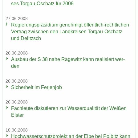
ses Torgau-​Oschatz für 2008
27.06.2008
Re­gie­rungs­prä­si­di­um ge­neh­migt öffentlich-​rechtlichen
Ver­trag zwi­schen den Land­krei­sen Torgau-​Oschatz
und De­litzsch
26.06.2008
Aus­bau der S 38 nahe Ra­ge­witz kann rea­li­siert wer­
den
26.06.2008
Si­cher­heit im Fe­ri­en­job
26.06.2008
Fach­leu­te dis­ku­tie­ren zur Was­ser­qua­li­tät der Wei­ßen
Els­ter
10.06.2008
Hoch­was­ser­schutz­pro­jekt an der Elbe bei Pol­bitz kann