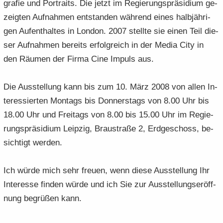
gra­fie und Por­traits. Die jetzt im Re­gie­rungs­prä­si­di­um ge­
zeig­ten Auf­nah­men ent­stan­den wäh­rend eines halb­jäh­ri­
gen Auf­ent­hal­tes in Lon­don. 2007 stell­te sie einen Teil die­
ser Auf­nah­men be­reits er­folg­reich in der Media City in
den Räu­men der Firma Cine Im­puls aus.
Die Aus­stel­lung kann bis zum 10. März 2008 von allen In­
ter­es­sier­ten Mon­tags bis Don­ners­tags von 8.00 Uhr bis
18.00 Uhr und Frei­tags von 8.00 bis 15.00 Uhr im Re­gie­
rungs­prä­si­di­um Leip­zig, Brau­stra­ße 2, Erd­ge­schoss, be­
sich­tigt wer­den.
Ich würde mich sehr freu­en, wenn diese Aus­stel­lung Ihr
In­ter­es­se fin­den würde und ich Sie zur Aus­stel­lungs­er­öff­
nung be­grü­ßen kann.