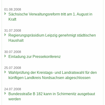
01.08.2008
Säch­si­sche Ver­wal­tungs­re­form tritt am 1. Au­gust in
Kraft
31.07.2008
Re­gie­rungs­prä­si­di­um Leip­zig ge­neh­migt städ­ti­schen
Haus­halt
30.07.2008
Ein­la­dung zur Pres­se­kon­fe­renz
25.07.2008
Wahl­prü­fung der Kreistags-​ und Land­rats­wahl für den
künf­ti­gen Land­kreis Nord­sach­sen ab­ge­schlos­sen
24.07.2008
Bun­des­stra­ße B 182 kann in Schir­menitz aus­ge­baut
wer­den