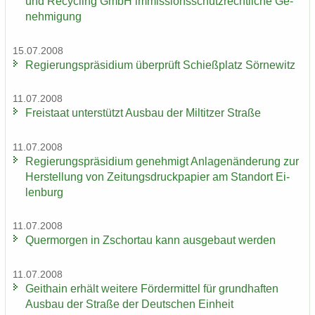
und Re­cy­cling GmbH im­mis­si­ons­schutz­recht­li­che Ge­
neh­mi­gung
15.07.2008
Re­gie­rungs­prä­si­di­um über­prüft Schieß­platz Sör­ne­witz
11.07.2008
Frei­staat un­ter­stützt Aus­bau der Mil­tit­zer Stra­ße
11.07.2008
Re­gie­rungs­prä­si­di­um ge­neh­migt An­la­gen­än­de­rung zur
Her­stel­lung von Zei­tungs­druck­pa­pier am Stand­ort Ei­
len­burg
11.07.2008
Quer­mor­gen in Zschor­tau kann aus­ge­baut wer­den
11.07.2008
Geit­hain er­hält wei­te­re För­der­mit­tel für grund­haf­ten
Aus­bau der Stra­ße der Deut­schen Ein­heit