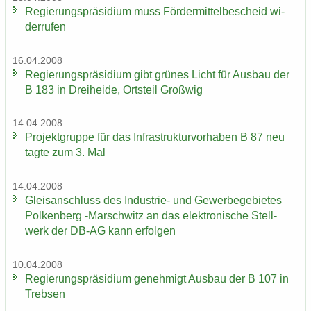
Re­gie­rungs­prä­si­di­um muss För­der­mit­tel­be­scheid wi­
der­ru­fen
16.04.2008
Re­gie­rungs­prä­si­di­um gibt grü­nes Licht für Aus­bau der
B 183 in Drei­hei­de, Orts­teil Groß­wig
14.04.2008
Pro­jekt­grup­pe für das In­fra­struk­tur­vor­ha­ben B 87 neu
tagte zum 3. Mal
14.04.2008
Gleis­an­schluss des Industrie-​ und Ge­wer­be­ge­bie­tes
Pol­ken­berg -​Marschwitz an das elek­tro­ni­sche Stell­
werk der DB-AG kann er­fol­gen
10.04.2008
Re­gie­rungs­prä­si­di­um ge­neh­migt Aus­bau der B 107 in
Treb­sen