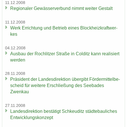
11.12.2008
Re­gio­na­ler Ge­wäs­ser­ver­bund nimmt wei­ter Ge­stalt
11.12.2008
Werk Er­rich­tung und Be­trieb eines Block­heiz­kraft­wer­
kes
04.12.2008
Aus­bau der Roch­lit­zer Stra­ße in Col­ditz kann rea­li­siert
wer­den
28.11.2008
Prä­si­dent der Lan­des­di­rek­ti­on über­gibt För­der­mit­tel­be­
scheid für wei­te­re Er­schlie­ßung des See­ba­des
Zwenkau
27.11.2008
Lan­des­di­rek­ti­on be­stä­tigt Schkeu­ditz städ­te­bau­li­ches
Ent­wick­lungs­kon­zept