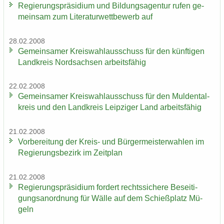
Re­gie­rungs­prä­si­di­um und Bil­dungs­agen­tur rufen ge­
mein­sam zum Li­te­ra­tur­wett­be­werb auf
28.02.2008
Ge­mein­sa­mer Kreis­wahl­aus­schuss für den künf­ti­gen
Land­kreis Nord­sach­sen ar­beits­fä­hig
22.02.2008
Ge­mein­sa­mer Kreis­wahl­aus­schuss für den Mul­den­tal­
kreis und den Land­kreis Leip­zi­ger Land ar­beits­fä­hig
21.02.2008
Vor­be­rei­tung der Kreis-​ und Bür­ger­meis­ter­wah­len im
Re­gie­rungs­be­zirk im Zeit­plan
21.02.2008
Re­gie­rungs­prä­si­di­um for­dert rechts­si­che­re Be­sei­ti­
gungs­an­ord­nung für Wälle auf dem Schieß­platz Mü­
geln