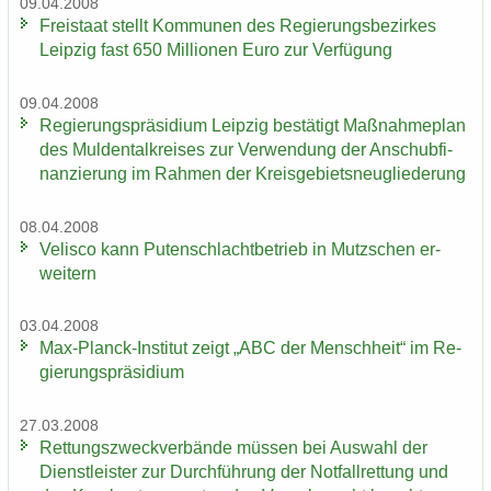
09.04.2008
Frei­staat stellt Kom­mu­nen des Re­gie­rungs­be­zir­kes
Leip­zig fast 650 Mil­lio­nen Euro zur Ver­fü­gung
09.04.2008
Re­gie­rungs­prä­si­di­um Leip­zig be­stä­tigt Maß­nah­me­plan
des Mul­den­tal­krei­ses zur Ver­wen­dung der An­schub­fi­
nan­zie­rung im Rah­men der Kreis­ge­biets­neu­glie­de­rung
08.04.2008
Ve­lis­co kann Pu­ten­schlacht­be­trieb in Mutz­schen er­
wei­tern
03.04.2008
Max-​Planck-Institut zeigt „ABC der Mensch­heit“ im Re­
gie­rungs­prä­si­di­um
27.03.2008
Ret­tungs­zweck­ver­bän­de müs­sen bei Aus­wahl der
Dienst­leis­ter zur Durch­füh­rung der Not­fall­ret­tung und