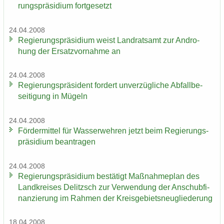
rungs­prä­si­di­um fort­ge­setzt
24.04.2008
Re­gie­rungs­prä­si­di­um weist Land­rats­amt zur An­dro­
hung der Er­satz­vor­nah­me an
24.04.2008
Re­gie­rungs­prä­si­dent for­dert un­ver­züg­li­che Ab­fall­be­
sei­ti­gung in Mü­geln
24.04.2008
För­der­mit­tel für Was­ser­weh­ren jetzt beim Re­gie­rungs­
prä­si­di­um be­an­tra­gen
24.04.2008
Re­gie­rungs­prä­si­di­um be­stä­tigt Maß­nah­me­plan des
Land­krei­ses De­litzsch zur Ver­wen­dung der An­schub­fi­
nan­zie­rung im Rah­men der Kreis­ge­biets­neu­glie­de­rung
18.04.2008