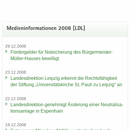
Me­di­en­in­for­ma­tio­nen 2008 [LDL]
29.12.2008
För­der­gel­der für Not­si­che­rung des Bürgermeister-​
Müller-Hauses be­wil­ligt
23.12.2008
Lan­des­di­rek­ti­on Leip­zig er­kennt die Rechts­fä­hig­keit
der Stif­tung „Uni­ver­si­täts­kir­che St. Pauli zu Leip­zig“ an
22.12.2008
Lan­des­di­rek­ti­on ge­neh­migt Än­de­rung einer Neu­tra­li­sa­
ti­ons­an­la­ge in Es­pen­hain
19.12.2008