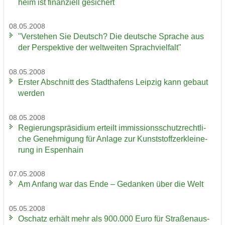
heim ist fi­nan­zi­ell ge­si­chert
08.05.2008
"Ver­ste­hen Sie Deutsch? Die deut­sche Spra­che aus
der Per­spek­ti­ve der welt­wei­ten Sprach­viel­falt"
08.05.2008
Ers­ter Ab­schnitt des Stadt­ha­fens Leip­zig kann ge­baut
wer­den
08.05.2008
Re­gie­rungs­prä­si­di­um er­teilt im­mis­si­ons­schutz­recht­li­
che Ge­neh­mi­gung für An­la­ge zur Kunst­stoff­zer­klei­ne­
rung in Es­pen­hain
07.05.2008
Am An­fang war das Ende – Ge­dan­ken über die Welt
05.05.2008
Oschatz er­hält mehr als 900.000 Euro für Stra­ßen­aus­