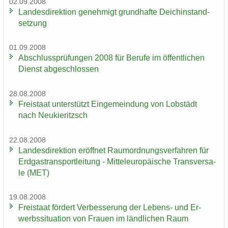
02.09.2008
Lan­des­di­rek­ti­on ge­neh­migt grund­haf­te Deich­in­stand­
set­zung
01.09.2008
Ab­schluss­prü­fun­gen 2008 für Be­ru­fe im öf­fent­li­chen
Dienst ab­ge­schlos­sen
28.08.2008
Frei­staat un­ter­stützt Ein­ge­mein­dung von Lob­städt
nach Neu­kie­ritzsch
22.08.2008
Lan­des­di­rek­ti­on er­öff­net Raum­ord­nungs­ver­fah­ren für
Erd­gas­trans­port­lei­tung - Mit­tel­eu­ro­päi­sche Trans­ver­sa­
le (MET)
19.08.2008
Frei­staat för­dert Ver­bes­se­rung der Lebens-​ und Er­
werbs­si­tua­ti­on von Frau­en im länd­li­chen Raum