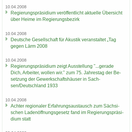
10.04.2008
Re­gie­rungs­prä­si­di­um ver­öf­fent­licht ak­tu­el­le Über­sicht
über Heime im Re­gie­rungs­be­zirk
10.04.2008
Deut­sche Ge­sell­schaft für Akus­tik ver­an­stal­tet „Tag
gegen Lärm 2008
10.04.2008
Re­gie­rungs­prä­si­di­um zeigt Aus­stel­lung "...ge­ra­de
Dich, Ar­bei­ter, wol­len wir." zum 75. Jah­res­tag der Be­
set­zung der Ge­werk­schafts­häu­ser in Sach­
sen/Deutsch­land 1933
10.04.2008
Ach­ter re­gio­na­ler Er­fah­rungs­aus­tausch zum Säch­si­
schen La­den­öff­nungs­ge­setz fand im Re­gie­rungs­prä­si­
di­um statt