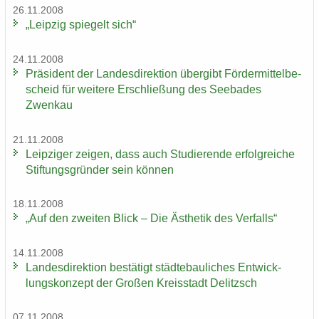
26.11.2008
„Leip­zig spie­gelt sich“
24.11.2008
Prä­si­dent der Lan­des­di­rek­ti­on über­gibt För­der­mit­tel­be­
scheid für wei­te­re Er­schlie­ßung des See­ba­des
Zwenkau
21.11.2008
Leip­zi­ger zei­gen, dass auch Stu­die­ren­de er­folg­rei­che
Stif­tungs­grün­der sein kön­nen
18.11.2008
„Auf den zwei­ten Blick – Die Äs­the­tik des Ver­falls“
14.11.2008
Lan­des­di­rek­ti­on be­stä­tigt städ­te­bau­li­ches Ent­wick­
lungs­kon­zept der Gro­ßen Kreis­stadt De­litzsch
07.11.2008