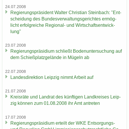
24.07.2008
Re­gie­rungs­prä­si­dent Wal­ter Chris­ti­an Stein­bach: "Ent­
schei­dung des Bun­des­ver­wal­tungs­ge­rich­tes er­mög­
licht er­folg­rei­che Regional-​ und Wirt­schafts­ent­wick­
lung"
23.07.2008
Re­gie­rungs­prä­si­di­um schließt Bo­den­un­ter­su­chung auf
dem Schieß­platz­ge­län­de in Mü­geln ab
22.07.2008
Lan­des­di­rek­ti­on Leip­zig nimmt Ar­beit auf
21.07.2008
Kreis­rä­te und Land­rat des künf­ti­gen Land­krei­ses Leip­
zig kön­nen zum 01.08.2008 ihr Amt an­tre­ten
17.07.2008
Re­gie­rungs­prä­si­di­um er­teilt der WKE Entsorgungs-​