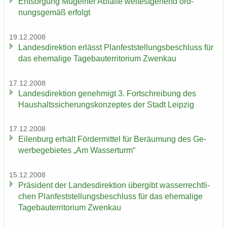
Ent­sor­gung Mü­gel­ner Ab­fäl­le wei­test­ge­hend ord­
nungs­ge­mäß er­folgt
19.12.2008
Lan­des­di­rek­ti­on er­lässt Plan­fest­stel­lungs­be­schluss für
das ehe­ma­li­ge Ta­ge­bau­ter­ri­to­ri­um Zwenkau
17.12.2008
Lan­des­di­rek­ti­on ge­neh­migt 3. Fort­schrei­bung des
Haus­halts­si­che­rungs­kon­zep­tes der Stadt Leip­zig
17.12.2008
Ei­len­burg er­hält För­der­mit­tel für Be­räu­mung des Ge­
wer­be­ge­bie­tes „Am Was­ser­turm“
15.12.2008
Prä­si­dent der Lan­des­di­rek­ti­on über­gibt was­ser­recht­li­
chen Plan­fest­stel­lungs­be­schluss für das ehe­ma­li­ge
Ta­ge­bau­ter­ri­to­ri­um Zwenkau