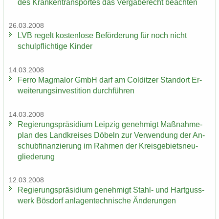
des Kran­ken­trans­por­tes das Ver­ga­be­recht be­ach­ten
26.03.2008
LVB re­gelt kos­ten­lo­se Be­för­de­rung für noch nicht
schul­pflich­ti­ge Kin­der
14.03.2008
Ferro Mag­ma­lor GmbH darf am Col­dit­zer Stand­ort Er­
wei­te­rungs­in­ves­ti­ti­on durch­füh­ren
14.03.2008
Re­gie­rungs­prä­si­di­um Leip­zig ge­neh­migt Maß­nah­me­
plan des Land­krei­ses Dö­beln zur Ver­wen­dung der An­
schub­fi­nan­zie­rung im Rah­men der Kreis­ge­biets­neu­
glie­de­rung
12.03.2008
Re­gie­rungs­prä­si­di­um ge­neh­migt Stahl-​ und Hart­guss­
werk Bös­dorf an­la­gen­tech­ni­sche Än­de­run­gen