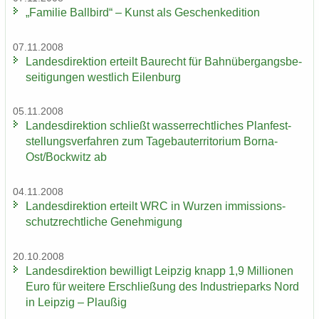
„Fa­mi­lie Ball­bird“ – Kunst als Ge­schen­ke­di­ti­on
07.11.2008
Lan­des­di­rek­ti­on er­teilt Bau­recht für Bahn­über­gangs­be­
sei­ti­gun­gen west­lich Ei­len­burg
05.11.2008
Lan­des­di­rek­ti­on schließt was­ser­recht­li­ches Plan­fest­
stel­lungs­ver­fah­ren zum Ta­ge­bau­ter­ri­to­ri­um Borna-​
Ost/Bock­witz ab
04.11.2008
Lan­des­di­rek­ti­on er­teilt WRC in Wur­zen im­mis­si­ons­
schutz­recht­li­che Ge­neh­mi­gung
20.10.2008
Lan­des­di­rek­ti­on be­wil­ligt Leip­zig knapp 1,9 Mil­lio­nen
Euro für wei­te­re Er­schlie­ßung des In­dus­trie­parks Nord
in Leip­zig – Plau­ßig