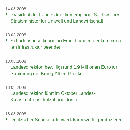
14.08.2008
Prä­si­dent der Lan­des­di­rek­ti­on emp­fängt Säch­si­schen
Staats­mi­nis­ter für Um­welt und Land­wirt­schaft
13.08.2008
Scha­dens­be­sei­ti­gung an Ein­rich­tun­gen der kom­mu­na­
len In­fra­struk­tur be­en­det
13.08.2008
Lan­des­di­rek­ti­on be­wil­ligt rund 1,9 Mil­lio­nen Euro für
Sa­nie­rung der König-​Albert-Brücke
13.08.2008
Lan­des­di­rek­ti­on führt im Ok­to­ber Landes-​
Katastrophenschutzübung durch
13.08.2008
De­litz­scher Scho­ko­la­den­werk kann wei­ter pro­du­zie­ren