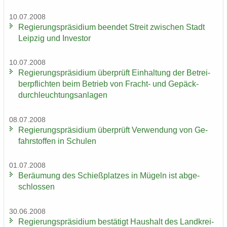
10.07.2008
Re­gie­rungs­prä­si­di­um be­en­det Streit zwi­schen Stadt
Leip­zig und In­ves­tor
10.07.2008
Re­gie­rungs­prä­si­di­um über­prüft Ein­hal­tung der Be­trei­
ber­pflich­ten beim Be­trieb von Fracht-​ und Ge­päck­
durch­leuch­tungs­an­la­gen
08.07.2008
Re­gie­rungs­prä­si­di­um über­prüft Ver­wen­dung von Ge­
fahr­stof­fen in Schu­len
01.07.2008
Be­räu­mung des Schieß­plat­zes in Mü­geln ist ab­ge­
schlos­sen
30.06.2008
Re­gie­rungs­prä­si­di­um be­stä­tigt Haus­halt des Land­krei­