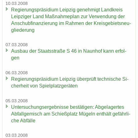
10.03.2008
Re­gie­rungs­prä­si­di­um Leip­zig ge­neh­migt Land­kreis
Leip­zi­ger Land Maß­nah­me­plan zur Ver­wen­dung der
An­schub­fi­nan­zie­rung im Rah­men der Kreis­ge­biets­neu­
glie­de­rung
07.03.2008
Aus­bau der Staats­stra­ße S 46 in Naun­hof kann er­fol­
gen
06.03.2008
Re­gie­rungs­prä­si­di­um Leip­zig über­prüft tech­ni­sche Si­
cher­heit von Spiel­platz­ge­rä­ten
05.03.2008
Un­ter­su­chungs­er­geb­nis­se be­stä­ti­gen: Ab­ge­la­ger­tes
Ab­fall­ge­misch am Schieß­platz Mü­geln ent­hält ge­fähr­li­
che Ab­fäl­le
03.03.2008