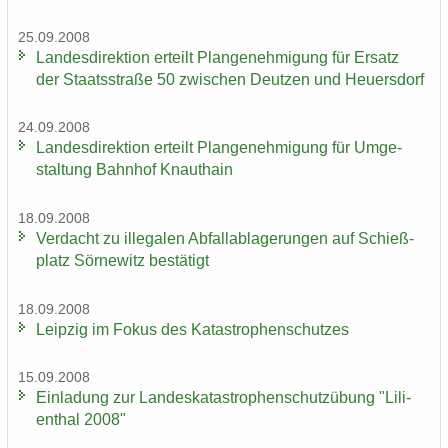
25.09.2008
Lan­des­di­rek­ti­on er­teilt Plan­ge­neh­mi­gung für Er­satz
der Staats­stra­ße 50 zwi­schen Deut­zen und Heu­ers­dorf
24.09.2008
Lan­des­di­rek­ti­on er­teilt Plan­ge­neh­mi­gung für Um­ge­
stal­tung Bahn­hof Knaut­hain
18.09.2008
Ver­dacht zu il­le­ga­len Ab­fall­ab­la­ge­run­gen auf Schieß­
platz Sör­ne­witz be­stä­tigt
18.09.2008
Leip­zig im Fokus des Ka­ta­stro­phen­schut­zes
15.09.2008
Ein­la­dung zur Lan­des­ka­ta­stro­phen­schutz­übung "Li­li­
en­thal 2008"