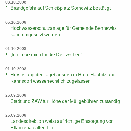
08.10.2008
Brand­ge­fahr auf Schieß­platz Sör­ne­witz be­stä­tigt
06.10.2008
Hoch­was­ser­schutz­an­la­ge für Ge­mein­de Ben­ne­witz
kann um­ge­setzt wer­den
01.10.2008
„Ich freue mich für die De­litz­scher!“
01.10.2008
Her­stel­lung der Ta­ge­bau­se­en in Hain, Hau­bitz und
Kahns­dorf was­ser­recht­lich zu­ge­las­sen
26.09.2008
Stadt und ZAW für Höhe der Müll­ge­büh­ren zu­stän­dig
25.09.2008
Lan­des­di­rek­ti­on weist auf rich­ti­ge Ent­sor­gung von
Pflan­zen­ab­fäl­len hin