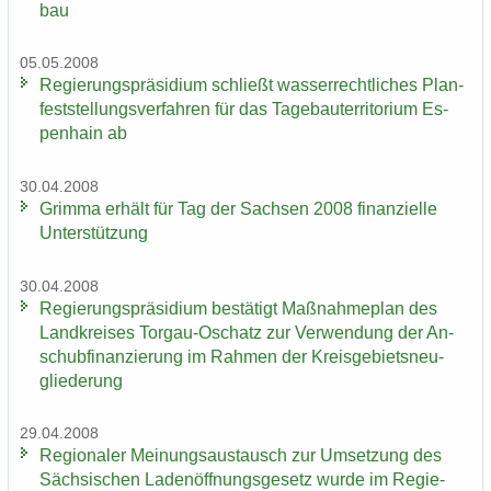
bau
05.05.2008
Re­gie­rungs­prä­si­di­um schließt was­ser­recht­li­ches Plan­
fest­stel­lungs­ver­fah­ren für das Ta­ge­bau­ter­ri­to­ri­um Es­
pen­hain ab
30.04.2008
Grim­ma er­hält für Tag der Sach­sen 2008 fi­nan­zi­el­le
Un­ter­stüt­zung
30.04.2008
Re­gie­rungs­prä­si­di­um be­stä­tigt Maß­nah­me­plan des
Land­krei­ses Torgau-​Oschatz zur Ver­wen­dung der An­
schub­fi­nan­zie­rung im Rah­men der Kreis­ge­biets­neu­
glie­de­rung
29.04.2008
Re­gio­na­ler Mei­nungs­aus­tausch zur Um­set­zung des
Säch­si­schen La­den­öff­nungs­ge­setz wurde im Re­gie­