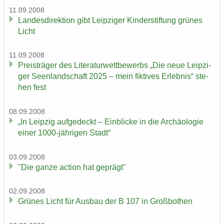
11.09.2008
Lan­des­di­rek­ti­on gibt Leip­zi­ger Kin­der­stif­tung grü­nes
Licht
11.09.2008
Preis­trä­ger des Li­te­ra­tur­wett­be­werbs „Die neue Leip­zi­
ger Se­en­land­schaft 2025 – mein fik­ti­ves Er­leb­nis“ ste­
hen fest
08.09.2008
„In Leip­zig auf­ge­deckt – Ein­bli­cke in die Ar­chäo­lo­gie
einer 1000-​jährigen Stadt“
03.09.2008
"Die ganze ac­tion hat ge­prägt"
02.09.2008
Grü­nes Licht für Aus­bau der B 107 in Groß­bo­then