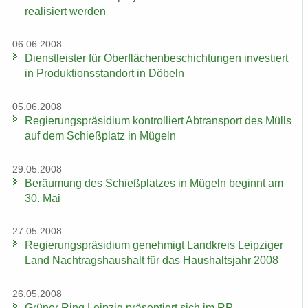
rea­li­siert wer­den
06.06.2008
Dienst­leis­ter für Ober­flä­chen­be­schich­tun­gen in­ves­tiert
in Pro­duk­ti­ons­stand­ort in Dö­beln
05.06.2008
Re­gie­rungs­prä­si­di­um kon­trol­liert Ab­trans­port des Mülls
auf dem Schieß­platz in Mü­geln
29.05.2008
Be­räu­mung des Schieß­plat­zes in Mü­geln be­ginnt am
30. Mai
27.05.2008
Re­gie­rungs­prä­si­di­um ge­neh­migt Land­kreis Leip­zi­ger
Land Nach­trags­haus­halt für das Haus­halts­jahr 2008
26.05.2008
Grü­ner Ring Leip­zig prä­sen­tiert sich im RP