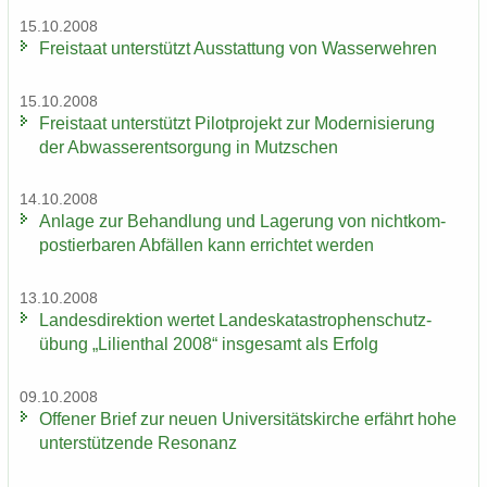
15.10.2008
Frei­staat un­ter­stützt Aus­stat­tung von Was­ser­weh­ren
15.10.2008
Frei­staat un­ter­stützt Pi­lot­pro­jekt zur Mo­der­ni­sie­rung
der Ab­was­ser­ent­sor­gung in Mutz­schen
14.10.2008
An­la­ge zur Be­hand­lung und La­ge­rung von nicht­kom­
pos­tier­ba­ren Ab­fäl­len kann er­rich­tet wer­den
13.10.2008
Lan­des­di­rek­ti­on wer­tet Lan­des­ka­ta­stro­phen­schutz­
übung „Li­li­en­thal 2008“ ins­ge­samt als Er­folg
09.10.2008
Of­fe­ner Brief zur neuen Uni­ver­si­täts­kir­che er­fährt hohe
un­ter­stüt­zen­de Re­so­nanz