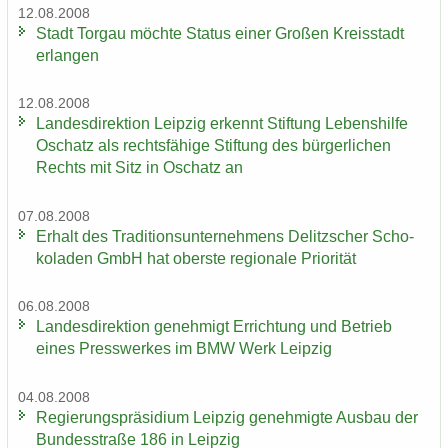
12.08.2008
Stadt Tor­gau möch­te Sta­tus einer Gro­ßen Kreis­stadt
er­lan­gen
12.08.2008
Lan­des­di­rek­ti­on Leip­zig er­kennt Stif­tung Le­bens­hil­fe
Oschatz als rechts­fä­hi­ge Stif­tung des bür­ger­li­chen
Rechts mit Sitz in Oschatz an
07.08.2008
Er­halt des Tra­di­ti­ons­un­ter­neh­mens De­litz­scher Scho­
ko­la­den GmbH hat obers­te re­gio­na­le Prio­ri­tät
06.08.2008
Lan­des­di­rek­ti­on ge­neh­migt Er­rich­tung und Be­trieb
eines Press­wer­kes im BMW Werk Leip­zig
04.08.2008
Re­gie­rungs­prä­si­di­um Leip­zig ge­neh­mig­te Aus­bau der
Bun­des­stra­ße 186 in Leip­zig