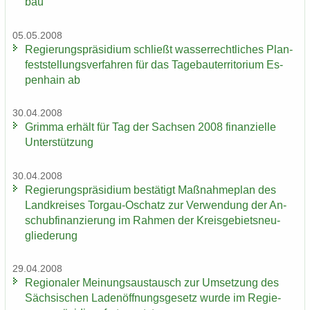
bau
05.05.2008
Re­gie­rungs­prä­si­di­um schließt was­ser­recht­li­ches Plan­
fest­stel­lungs­ver­fah­ren für das Ta­ge­bau­ter­ri­to­ri­um Es­
pen­hain ab
30.04.2008
Grim­ma er­hält für Tag der Sach­sen 2008 fi­nan­zi­el­le
Un­ter­stüt­zung
30.04.2008
Re­gie­rungs­prä­si­di­um be­stä­tigt Maß­nah­me­plan des
Land­krei­ses Torgau-​Oschatz zur Ver­wen­dung der An­
schub­fi­nan­zie­rung im Rah­men der Kreis­ge­biets­neu­
glie­de­rung
29.04.2008
Re­gio­na­ler Mei­nungs­aus­tausch zur Um­set­zung des
Säch­si­schen La­den­öff­nungs­ge­setz wurde im Re­gie­