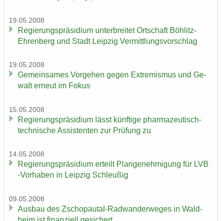
19.05.2008
Re­gie­rungs­prä­si­di­um un­ter­brei­tet Ort­schaft Böhlitz-​
Ehrenberg und Stadt Leip­zig Ver­mitt­lungs­vor­schlag
19.05.2008
Ge­mein­sa­mes Vor­ge­hen gegen Ex­tre­mis­mus und Ge­
walt er­neut im Fokus
15.05.2008
Re­gie­rungs­prä­si­di­um lässt künf­ti­ge pharmazeutisch-​
technische As­sis­ten­ten zur Prü­fung zu
14.05.2008
Re­gie­rungs­prä­si­di­um er­teilt Plan­ge­neh­mi­gung für LVB
-​Vorhaben in Leip­zig Schleu­ßig
09.05.2008
Aus­bau des Zschopautal-​Radwanderweges in Wald­
heim ist fi­nan­zi­ell ge­si­chert