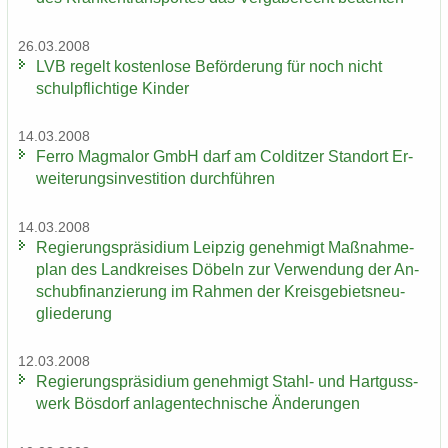
26.03.2008
LVB re­gelt kos­ten­lo­se Be­för­de­rung für noch nicht
schul­pflich­ti­ge Kin­der
14.03.2008
Ferro Mag­ma­lor GmbH darf am Col­dit­zer Stand­ort Er­
wei­te­rungs­in­ves­ti­ti­on durch­füh­ren
14.03.2008
Re­gie­rungs­prä­si­di­um Leip­zig ge­neh­migt Maß­nah­me­
plan des Land­krei­ses Dö­beln zur Ver­wen­dung der An­
schub­fi­nan­zie­rung im Rah­men der Kreis­ge­biets­neu­
glie­de­rung
12.03.2008
Re­gie­rungs­prä­si­di­um ge­neh­migt Stahl-​ und Hart­guss­
werk Bös­dorf an­la­gen­tech­ni­sche Än­de­run­gen