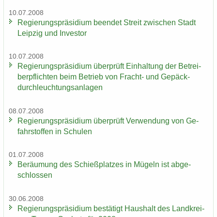
10.07.2008
Re­gie­rungs­prä­si­di­um be­en­det Streit zwi­schen Stadt
Leip­zig und In­ves­tor
10.07.2008
Re­gie­rungs­prä­si­di­um über­prüft Ein­hal­tung der Be­trei­
ber­pflich­ten beim Be­trieb von Fracht-​ und Ge­päck­
durch­leuch­tungs­an­la­gen
08.07.2008
Re­gie­rungs­prä­si­di­um über­prüft Ver­wen­dung von Ge­
fahr­stof­fen in Schu­len
01.07.2008
Be­räu­mung des Schieß­plat­zes in Mü­geln ist ab­ge­
schlos­sen
30.06.2008
Re­gie­rungs­prä­si­di­um be­stä­tigt Haus­halt des Land­krei­