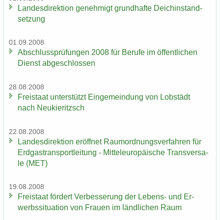
Lan­des­di­rek­ti­on ge­neh­migt grund­haf­te Deich­in­stand­
set­zung
01.09.2008
Ab­schluss­prü­fun­gen 2008 für Be­ru­fe im öf­fent­li­chen
Dienst ab­ge­schlos­sen
28.08.2008
Frei­staat un­ter­stützt Ein­ge­mein­dung von Lob­städt
nach Neu­kie­ritzsch
22.08.2008
Lan­des­di­rek­ti­on er­öff­net Raum­ord­nungs­ver­fah­ren für
Erd­gas­trans­port­lei­tung - Mit­tel­eu­ro­päi­sche Trans­ver­sa­
le (MET)
19.08.2008
Frei­staat för­dert Ver­bes­se­rung der Lebens-​ und Er­
werbs­si­tua­ti­on von Frau­en im länd­li­chen Raum