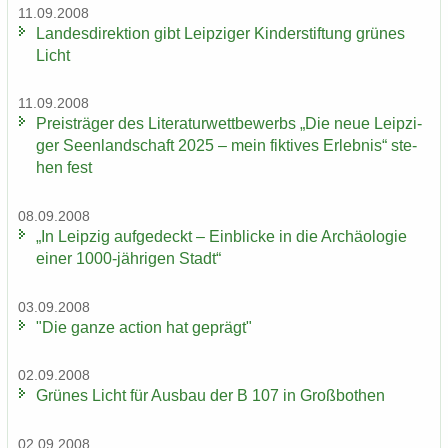
11.09.2008
Lan­des­di­rek­ti­on gibt Leip­zi­ger Kin­der­stif­tung grü­nes
Licht
11.09.2008
Preis­trä­ger des Li­te­ra­tur­wett­be­werbs „Die neue Leip­zi­
ger Se­en­land­schaft 2025 – mein fik­ti­ves Er­leb­nis“ ste­
hen fest
08.09.2008
„In Leip­zig auf­ge­deckt – Ein­bli­cke in die Ar­chäo­lo­gie
einer 1000-​jährigen Stadt“
03.09.2008
"Die ganze ac­tion hat ge­prägt"
02.09.2008
Grü­nes Licht für Aus­bau der B 107 in Groß­bo­then
02.09.2008