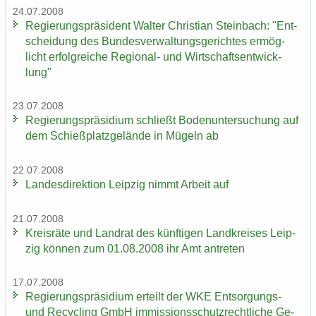
24.07.2008
Re­gie­rungs­prä­si­dent Wal­ter Chris­ti­an Stein­bach: "Ent­
schei­dung des Bun­des­ver­wal­tungs­ge­rich­tes er­mög­
licht er­folg­rei­che Regional-​ und Wirt­schafts­ent­wick­
lung"
23.07.2008
Re­gie­rungs­prä­si­di­um schließt Bo­den­un­ter­su­chung auf
dem Schieß­platz­ge­län­de in Mü­geln ab
22.07.2008
Lan­des­di­rek­ti­on Leip­zig nimmt Ar­beit auf
21.07.2008
Kreis­rä­te und Land­rat des künf­ti­gen Land­krei­ses Leip­
zig kön­nen zum 01.08.2008 ihr Amt an­tre­ten
17.07.2008
Re­gie­rungs­prä­si­di­um er­teilt der WKE Entsorgungs-​
und Re­cy­cling GmbH im­mis­si­ons­schutz­recht­li­che Ge­