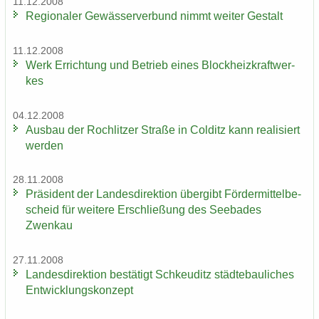
11.12.2008
Re­gio­na­ler Ge­wäs­ser­ver­bund nimmt wei­ter Ge­stalt
11.12.2008
Werk Er­rich­tung und Be­trieb eines Block­heiz­kraft­wer­
kes
04.12.2008
Aus­bau der Roch­lit­zer Stra­ße in Col­ditz kann rea­li­siert
wer­den
28.11.2008
Prä­si­dent der Lan­des­di­rek­ti­on über­gibt För­der­mit­tel­be­
scheid für wei­te­re Er­schlie­ßung des See­ba­des
Zwenkau
27.11.2008
Lan­des­di­rek­ti­on be­stä­tigt Schkeu­ditz städ­te­bau­li­ches
Ent­wick­lungs­kon­zept