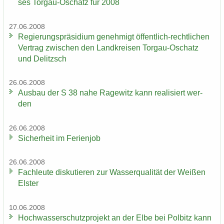
ses Torgau-​Oschatz für 2008
27.06.2008
Re­gie­rungs­prä­si­di­um ge­neh­migt öffentlich-​rechtlichen
Ver­trag zwi­schen den Land­krei­sen Torgau-​Oschatz
und De­litzsch
26.06.2008
Aus­bau der S 38 nahe Ra­ge­witz kann rea­li­siert wer­
den
26.06.2008
Si­cher­heit im Fe­ri­en­job
26.06.2008
Fach­leu­te dis­ku­tie­ren zur Was­ser­qua­li­tät der Wei­ßen
Els­ter
10.06.2008
Hoch­was­ser­schutz­pro­jekt an der Elbe bei Pol­bitz kann