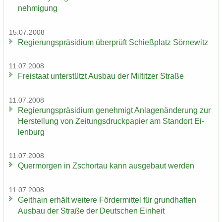
neh­mi­gung
15.07.2008
Re­gie­rungs­prä­si­di­um über­prüft Schieß­platz Sör­ne­witz
11.07.2008
Frei­staat un­ter­stützt Aus­bau der Mil­tit­zer Stra­ße
11.07.2008
Re­gie­rungs­prä­si­di­um ge­neh­migt An­la­gen­än­de­rung zur
Her­stel­lung von Zei­tungs­druck­pa­pier am Stand­ort Ei­
len­burg
11.07.2008
Quer­mor­gen in Zschor­tau kann aus­ge­baut wer­den
11.07.2008
Geit­hain er­hält wei­te­re För­der­mit­tel für grund­haf­ten
Aus­bau der Stra­ße der Deut­schen Ein­heit