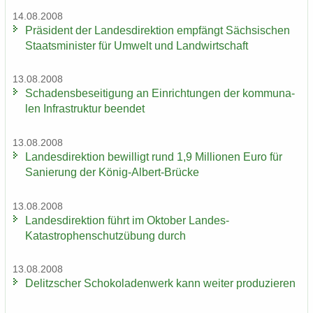
14.08.2008
Prä­si­dent der Lan­des­di­rek­ti­on emp­fängt Säch­si­schen
Staats­mi­nis­ter für Um­welt und Land­wirt­schaft
13.08.2008
Scha­dens­be­sei­ti­gung an Ein­rich­tun­gen der kom­mu­na­
len In­fra­struk­tur be­en­det
13.08.2008
Lan­des­di­rek­ti­on be­wil­ligt rund 1,9 Mil­lio­nen Euro für
Sa­nie­rung der König-​Albert-Brücke
13.08.2008
Lan­des­di­rek­ti­on führt im Ok­to­ber Landes-​
Katastrophenschutzübung durch
13.08.2008
De­litz­scher Scho­ko­la­den­werk kann wei­ter pro­du­zie­ren