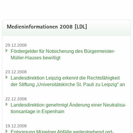
Me­di­en­in­for­ma­tio­nen 2008 [LDL]
29.12.2008
För­der­gel­der für Not­si­che­rung des Bürgermeister-​
Müller-Hauses be­wil­ligt
23.12.2008
Lan­des­di­rek­ti­on Leip­zig er­kennt die Rechts­fä­hig­keit
der Stif­tung „Uni­ver­si­täts­kir­che St. Pauli zu Leip­zig“ an
22.12.2008
Lan­des­di­rek­ti­on ge­neh­migt Än­de­rung einer Neu­tra­li­sa­
ti­ons­an­la­ge in Es­pen­hain
19.12.2008
Ent­sor­gung Mü­gel­ner Ab­fäl­le wei­test­ge­hend ord­