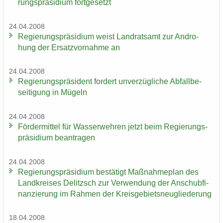
rungs­prä­si­di­um fort­ge­setzt
24.04.2008
Re­gie­rungs­prä­si­di­um weist Land­rats­amt zur An­dro­
hung der Er­satz­vor­nah­me an
24.04.2008
Re­gie­rungs­prä­si­dent for­dert un­ver­züg­li­che Ab­fall­be­
sei­ti­gung in Mü­geln
24.04.2008
För­der­mit­tel für Was­ser­weh­ren jetzt beim Re­gie­rungs­
prä­si­di­um be­an­tra­gen
24.04.2008
Re­gie­rungs­prä­si­di­um be­stä­tigt Maß­nah­me­plan des
Land­krei­ses De­litzsch zur Ver­wen­dung der An­schub­fi­
nan­zie­rung im Rah­men der Kreis­ge­biets­neu­glie­de­rung
18.04.2008