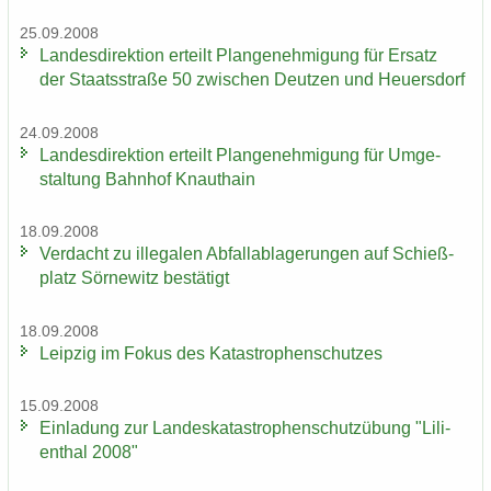
25.09.2008
Lan­des­di­rek­ti­on er­teilt Plan­ge­neh­mi­gung für Er­satz
der Staats­stra­ße 50 zwi­schen Deut­zen und Heu­ers­dorf
24.09.2008
Lan­des­di­rek­ti­on er­teilt Plan­ge­neh­mi­gung für Um­ge­
stal­tung Bahn­hof Knaut­hain
18.09.2008
Ver­dacht zu il­le­ga­len Ab­fall­ab­la­ge­run­gen auf Schieß­
platz Sör­ne­witz be­stä­tigt
18.09.2008
Leip­zig im Fokus des Ka­ta­stro­phen­schut­zes
15.09.2008
Ein­la­dung zur Lan­des­ka­ta­stro­phen­schutz­übung "Li­li­
en­thal 2008"