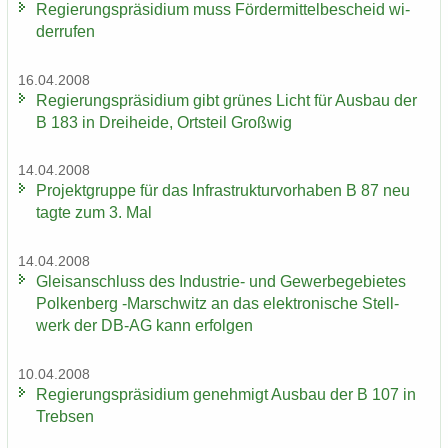
Re­gie­rungs­prä­si­di­um muss För­der­mit­tel­be­scheid wi­
der­ru­fen
16.04.2008
Re­gie­rungs­prä­si­di­um gibt grü­nes Licht für Aus­bau der
B 183 in Drei­hei­de, Orts­teil Groß­wig
14.04.2008
Pro­jekt­grup­pe für das In­fra­struk­tur­vor­ha­ben B 87 neu
tagte zum 3. Mal
14.04.2008
Gleis­an­schluss des Industrie-​ und Ge­wer­be­ge­bie­tes
Pol­ken­berg -​Marschwitz an das elek­tro­ni­sche Stell­
werk der DB-AG kann er­fol­gen
10.04.2008
Re­gie­rungs­prä­si­di­um ge­neh­migt Aus­bau der B 107 in
Treb­sen