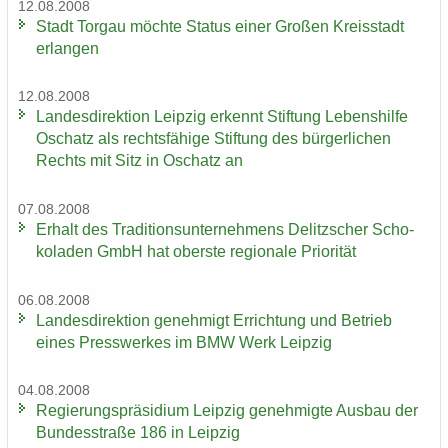
12.08.2008
Stadt Tor­gau möch­te Sta­tus einer Gro­ßen Kreis­stadt
er­lan­gen
12.08.2008
Lan­des­di­rek­ti­on Leip­zig er­kennt Stif­tung Le­bens­hil­fe
Oschatz als rechts­fä­hi­ge Stif­tung des bür­ger­li­chen
Rechts mit Sitz in Oschatz an
07.08.2008
Er­halt des Tra­di­ti­ons­un­ter­neh­mens De­litz­scher Scho­
ko­la­den GmbH hat obers­te re­gio­na­le Prio­ri­tät
06.08.2008
Lan­des­di­rek­ti­on ge­neh­migt Er­rich­tung und Be­trieb
eines Press­wer­kes im BMW Werk Leip­zig
04.08.2008
Re­gie­rungs­prä­si­di­um Leip­zig ge­neh­mig­te Aus­bau der
Bun­des­stra­ße 186 in Leip­zig