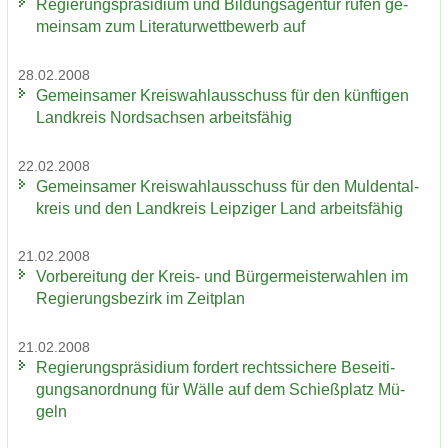
Re­gie­rungs­prä­si­di­um und Bil­dungs­agen­tur rufen ge­
mein­sam zum Li­te­ra­tur­wett­be­werb auf
28.02.2008
Ge­mein­sa­mer Kreis­wahl­aus­schuss für den künf­ti­gen
Land­kreis Nord­sach­sen ar­beits­fä­hig
22.02.2008
Ge­mein­sa­mer Kreis­wahl­aus­schuss für den Mul­den­tal­
kreis und den Land­kreis Leip­zi­ger Land ar­beits­fä­hig
21.02.2008
Vor­be­rei­tung der Kreis-​ und Bür­ger­meis­ter­wah­len im
Re­gie­rungs­be­zirk im Zeit­plan
21.02.2008
Re­gie­rungs­prä­si­di­um for­dert rechts­si­che­re Be­sei­ti­
gungs­an­ord­nung für Wälle auf dem Schieß­platz Mü­
geln