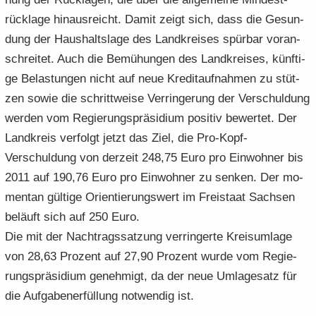
rück­la­ge hin­aus­reicht. Damit zeigt sich, dass die Ge­sun­
dung der Haus­halts­la­ge des Land­krei­ses spür­bar vor­an­
schrei­tet. Auch die Be­mü­hun­gen des Land­krei­ses, künf­ti­
ge Be­las­tun­gen nicht auf neue Kre­dit­auf­nah­men zu stüt­
zen sowie die schritt­wei­se Ver­rin­ge­rung der Ver­schul­dung
wer­den vom Re­gie­rungs­prä­si­di­um po­si­tiv be­wer­tet. Der
Land­kreis ver­folgt jetzt das Ziel, die Pro-​Kopf-
Verschuldung von der­zeit 248,75 Euro pro Ein­woh­ner bis
2011 auf 190,76 Euro pro Ein­woh­ner zu sen­ken. Der mo­
men­tan gül­ti­ge Ori­en­tie­rungs­wert im Frei­staat Sach­sen
be­läuft sich auf 250 Euro.
Die mit der Nach­trags­sat­zung ver­rin­ger­te Kreis­um­la­ge
von 28,63 Pro­zent auf 27,90 Pro­zent wurde vom Re­gie­
rungs­prä­si­di­um ge­neh­migt, da der neue Um­la­ge­satz für
die Auf­ga­ben­er­fül­lung not­wen­dig ist.