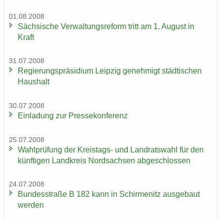
01.08.2008
Säch­si­sche Ver­wal­tungs­re­form tritt am 1. Au­gust in
Kraft
31.07.2008
Re­gie­rungs­prä­si­di­um Leip­zig ge­neh­migt städ­ti­schen
Haus­halt
30.07.2008
Ein­la­dung zur Pres­se­kon­fe­renz
25.07.2008
Wahl­prü­fung der Kreistags-​ und Land­rats­wahl für den
künf­ti­gen Land­kreis Nord­sach­sen ab­ge­schlos­sen
24.07.2008
Bun­des­stra­ße B 182 kann in Schir­menitz aus­ge­baut
wer­den