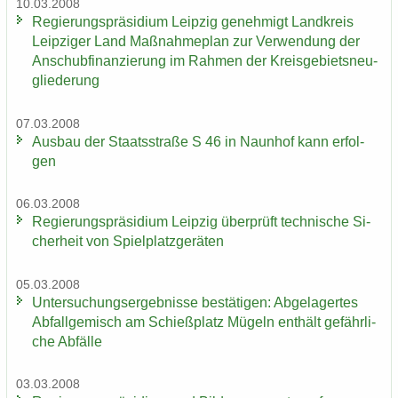
10.03.2008
Re­gie­rungs­prä­si­di­um Leip­zig ge­neh­migt Land­kreis
Leip­zi­ger Land Maß­nah­me­plan zur Ver­wen­dung der
An­schub­fi­nan­zie­rung im Rah­men der Kreis­ge­biets­neu­
glie­de­rung
07.03.2008
Aus­bau der Staats­stra­ße S 46 in Naun­hof kann er­fol­
gen
06.03.2008
Re­gie­rungs­prä­si­di­um Leip­zig über­prüft tech­ni­sche Si­
cher­heit von Spiel­platz­ge­rä­ten
05.03.2008
Un­ter­su­chungs­er­geb­nis­se be­stä­ti­gen: Ab­ge­la­ger­tes
Ab­fall­ge­misch am Schieß­platz Mü­geln ent­hält ge­fähr­li­
che Ab­fäl­le
03.03.2008