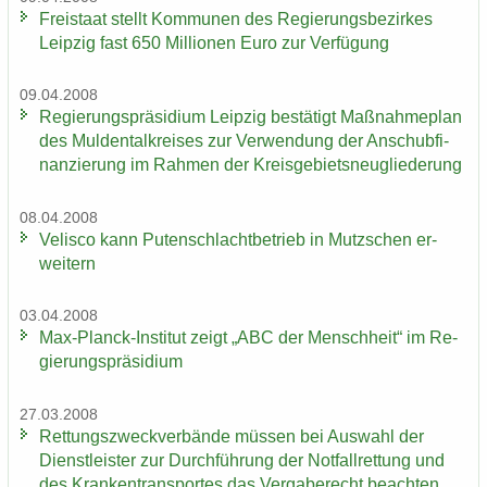
Frei­staat stellt Kom­mu­nen des Re­gie­rungs­be­zir­kes
Leip­zig fast 650 Mil­lio­nen Euro zur Ver­fü­gung
09.04.2008
Re­gie­rungs­prä­si­di­um Leip­zig be­stä­tigt Maß­nah­me­plan
des Mul­den­tal­krei­ses zur Ver­wen­dung der An­schub­fi­
nan­zie­rung im Rah­men der Kreis­ge­biets­neu­glie­de­rung
08.04.2008
Ve­lis­co kann Pu­ten­schlacht­be­trieb in Mutz­schen er­
wei­tern
03.04.2008
Max-​Planck-Institut zeigt „ABC der Mensch­heit“ im Re­
gie­rungs­prä­si­di­um
27.03.2008
Ret­tungs­zweck­ver­bän­de müs­sen bei Aus­wahl der
Dienst­leis­ter zur Durch­füh­rung der Not­fall­ret­tung und
des Kran­ken­trans­por­tes das Ver­ga­be­recht be­ach­ten