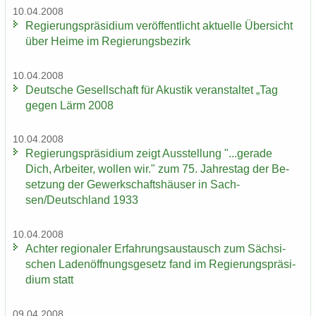
10.04.2008
Re­gie­rungs­prä­si­di­um ver­öf­fent­licht ak­tu­el­le Über­sicht
über Heime im Re­gie­rungs­be­zirk
10.04.2008
Deut­sche Ge­sell­schaft für Akus­tik ver­an­stal­tet „Tag
gegen Lärm 2008
10.04.2008
Re­gie­rungs­prä­si­di­um zeigt Aus­stel­lung "...ge­ra­de
Dich, Ar­bei­ter, wol­len wir." zum 75. Jah­res­tag der Be­
set­zung der Ge­werk­schafts­häu­ser in Sach­
sen/Deutsch­land 1933
10.04.2008
Ach­ter re­gio­na­ler Er­fah­rungs­aus­tausch zum Säch­si­
schen La­den­öff­nungs­ge­setz fand im Re­gie­rungs­prä­si­
di­um statt
09.04.2008