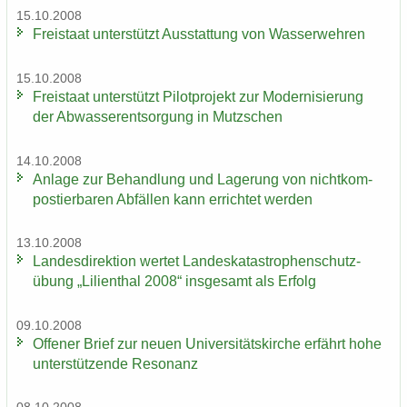
15.10.2008
Frei­staat un­ter­stützt Aus­stat­tung von Was­ser­weh­ren
15.10.2008
Frei­staat un­ter­stützt Pi­lot­pro­jekt zur Mo­der­ni­sie­rung
der Ab­was­ser­ent­sor­gung in Mutz­schen
14.10.2008
An­la­ge zur Be­hand­lung und La­ge­rung von nicht­kom­
pos­tier­ba­ren Ab­fäl­len kann er­rich­tet wer­den
13.10.2008
Lan­des­di­rek­ti­on wer­tet Lan­des­ka­ta­stro­phen­schutz­
übung „Li­li­en­thal 2008“ ins­ge­samt als Er­folg
09.10.2008
Of­fe­ner Brief zur neuen Uni­ver­si­täts­kir­che er­fährt hohe
un­ter­stüt­zen­de Re­so­nanz