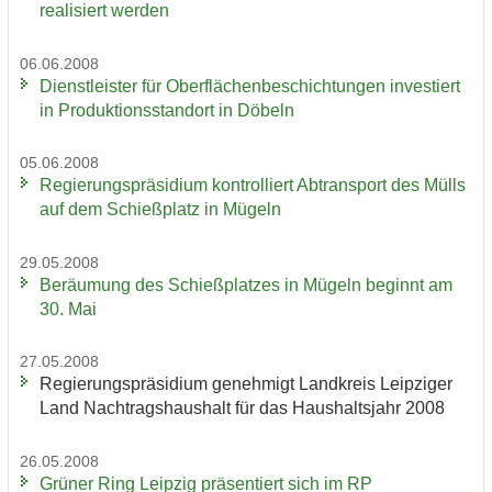
rea­li­siert wer­den
06.06.2008
Dienst­leis­ter für Ober­flä­chen­be­schich­tun­gen in­ves­tiert
in Pro­duk­ti­ons­stand­ort in Dö­beln
05.06.2008
Re­gie­rungs­prä­si­di­um kon­trol­liert Ab­trans­port des Mülls
auf dem Schieß­platz in Mü­geln
29.05.2008
Be­räu­mung des Schieß­plat­zes in Mü­geln be­ginnt am
30. Mai
27.05.2008
Re­gie­rungs­prä­si­di­um ge­neh­migt Land­kreis Leip­zi­ger
Land Nach­trags­haus­halt für das Haus­halts­jahr 2008
26.05.2008
Grü­ner Ring Leip­zig prä­sen­tiert sich im RP