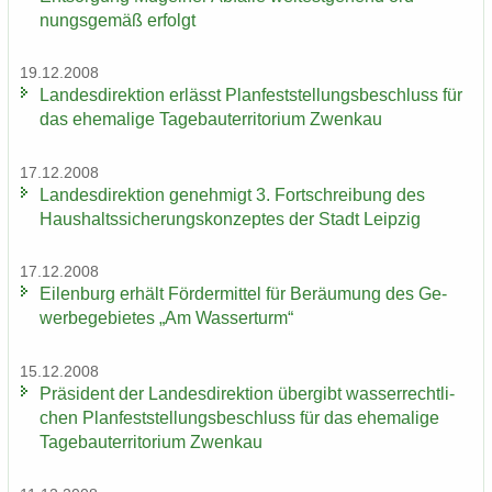
nungs­ge­mäß er­folgt
19.12.2008
Lan­des­di­rek­ti­on er­lässt Plan­fest­stel­lungs­be­schluss für
das ehe­ma­li­ge Ta­ge­bau­ter­ri­to­ri­um Zwenkau
17.12.2008
Lan­des­di­rek­ti­on ge­neh­migt 3. Fort­schrei­bung des
Haus­halts­si­che­rungs­kon­zep­tes der Stadt Leip­zig
17.12.2008
Ei­len­burg er­hält För­der­mit­tel für Be­räu­mung des Ge­
wer­be­ge­bie­tes „Am Was­ser­turm“
15.12.2008
Prä­si­dent der Lan­des­di­rek­ti­on über­gibt was­ser­recht­li­
chen Plan­fest­stel­lungs­be­schluss für das ehe­ma­li­ge
Ta­ge­bau­ter­ri­to­ri­um Zwenkau