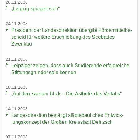
26.11.2008
„Leip­zig spie­gelt sich“
24.11.2008
Prä­si­dent der Lan­des­di­rek­ti­on über­gibt För­der­mit­tel­be­
scheid für wei­te­re Er­schlie­ßung des See­ba­des
Zwenkau
21.11.2008
Leip­zi­ger zei­gen, dass auch Stu­die­ren­de er­folg­rei­che
Stif­tungs­grün­der sein kön­nen
18.11.2008
„Auf den zwei­ten Blick – Die Äs­the­tik des Ver­falls“
14.11.2008
Lan­des­di­rek­ti­on be­stä­tigt städ­te­bau­li­ches Ent­wick­
lungs­kon­zept der Gro­ßen Kreis­stadt De­litzsch
07.11.2008