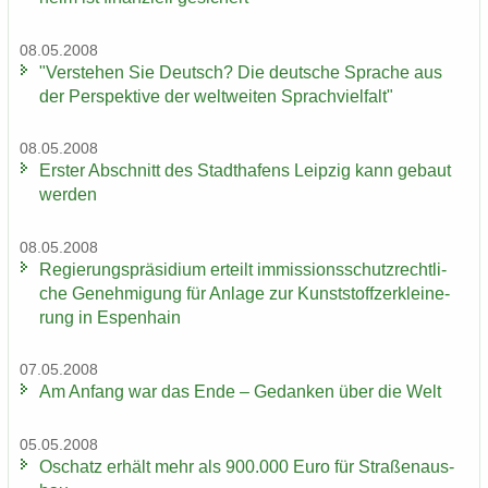
08.05.2008
"Ver­ste­hen Sie Deutsch? Die deut­sche Spra­che aus
der Per­spek­ti­ve der welt­wei­ten Sprach­viel­falt"
08.05.2008
Ers­ter Ab­schnitt des Stadt­ha­fens Leip­zig kann ge­baut
wer­den
08.05.2008
Re­gie­rungs­prä­si­di­um er­teilt im­mis­si­ons­schutz­recht­li­
che Ge­neh­mi­gung für An­la­ge zur Kunst­stoff­zer­klei­ne­
rung in Es­pen­hain
07.05.2008
Am An­fang war das Ende – Ge­dan­ken über die Welt
05.05.2008
Oschatz er­hält mehr als 900.000 Euro für Stra­ßen­aus­