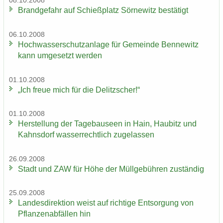
08.10.2008
Brand­ge­fahr auf Schieß­platz Sör­ne­witz be­stä­tigt
06.10.2008
Hoch­was­ser­schutz­an­la­ge für Ge­mein­de Ben­ne­witz
kann um­ge­setzt wer­den
01.10.2008
„Ich freue mich für die De­litz­scher!“
01.10.2008
Her­stel­lung der Ta­ge­bau­se­en in Hain, Hau­bitz und
Kahns­dorf was­ser­recht­lich zu­ge­las­sen
26.09.2008
Stadt und ZAW für Höhe der Müll­ge­büh­ren zu­stän­dig
25.09.2008
Lan­des­di­rek­ti­on weist auf rich­ti­ge Ent­sor­gung von
Pflan­zen­ab­fäl­len hin