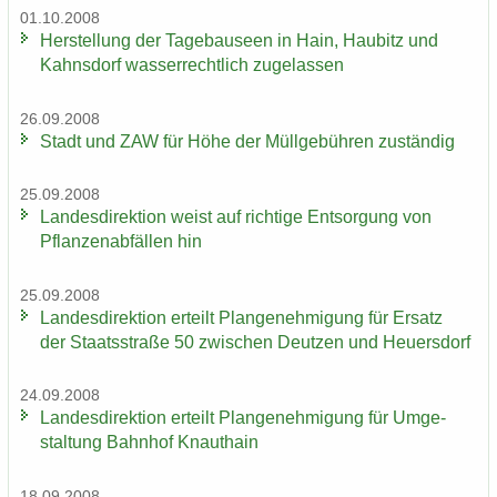
01.10.2008
Her­stel­lung der Ta­ge­bau­se­en in Hain, Hau­bitz und
Kahns­dorf was­ser­recht­lich zu­ge­las­sen
26.09.2008
Stadt und ZAW für Höhe der Müll­ge­büh­ren zu­stän­dig
25.09.2008
Lan­des­di­rek­ti­on weist auf rich­ti­ge Ent­sor­gung von
Pflan­zen­ab­fäl­len hin
25.09.2008
Lan­des­di­rek­ti­on er­teilt Plan­ge­neh­mi­gung für Er­satz
der Staats­stra­ße 50 zwi­schen Deut­zen und Heu­ers­dorf
24.09.2008
Lan­des­di­rek­ti­on er­teilt Plan­ge­neh­mi­gung für Um­ge­
stal­tung Bahn­hof Knaut­hain
18.09.2008