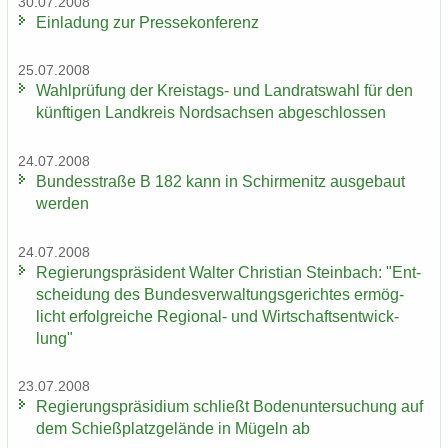
30.07.2008
Ein­la­dung zur Pres­se­kon­fe­renz
25.07.2008
Wahl­prü­fung der Kreistags-​ und Land­rats­wahl für den
künf­ti­gen Land­kreis Nord­sach­sen ab­ge­schlos­sen
24.07.2008
Bun­des­stra­ße B 182 kann in Schir­menitz aus­ge­baut
wer­den
24.07.2008
Re­gie­rungs­prä­si­dent Wal­ter Chris­ti­an Stein­bach: "Ent­
schei­dung des Bun­des­ver­wal­tungs­ge­rich­tes er­mög­
licht er­folg­rei­che Regional-​ und Wirt­schafts­ent­wick­
lung"
23.07.2008
Re­gie­rungs­prä­si­di­um schließt Bo­den­un­ter­su­chung auf
dem Schieß­platz­ge­län­de in Mü­geln ab