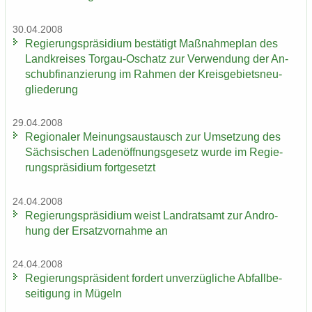
30.04.2008
Re­gie­rungs­prä­si­di­um be­stä­tigt Maß­nah­me­plan des
Land­krei­ses Torgau-​Oschatz zur Ver­wen­dung der An­
schub­fi­nan­zie­rung im Rah­men der Kreis­ge­biets­neu­
glie­de­rung
29.04.2008
Re­gio­na­ler Mei­nungs­aus­tausch zur Um­set­zung des
Säch­si­schen La­den­öff­nungs­ge­setz wurde im Re­gie­
rungs­prä­si­di­um fort­ge­setzt
24.04.2008
Re­gie­rungs­prä­si­di­um weist Land­rats­amt zur An­dro­
hung der Er­satz­vor­nah­me an
24.04.2008
Re­gie­rungs­prä­si­dent for­dert un­ver­züg­li­che Ab­fall­be­
sei­ti­gung in Mü­geln