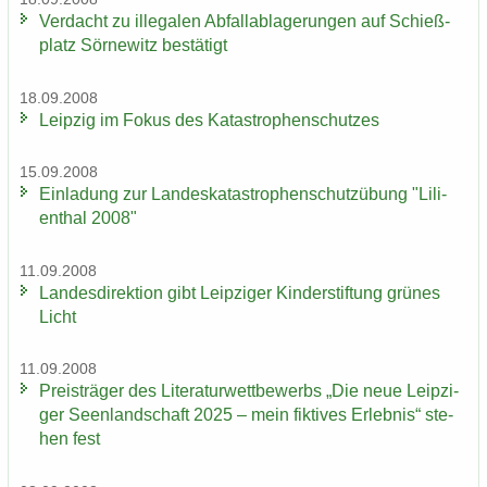
Ver­dacht zu il­le­ga­len Ab­fall­ab­la­ge­run­gen auf Schieß­
platz Sör­ne­witz be­stä­tigt
18.09.2008
Leip­zig im Fokus des Ka­ta­stro­phen­schut­zes
15.09.2008
Ein­la­dung zur Lan­des­ka­ta­stro­phen­schutz­übung "Li­li­
en­thal 2008"
11.09.2008
Lan­des­di­rek­ti­on gibt Leip­zi­ger Kin­der­stif­tung grü­nes
Licht
11.09.2008
Preis­trä­ger des Li­te­ra­tur­wett­be­werbs „Die neue Leip­zi­
ger Se­en­land­schaft 2025 – mein fik­ti­ves Er­leb­nis“ ste­
hen fest