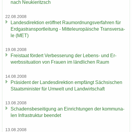
nach Neu­kie­ritzsch
22.08.2008
Lan­des­di­rek­ti­on er­öff­net Raum­ord­nungs­ver­fah­ren für
Erd­gas­trans­port­lei­tung - Mit­tel­eu­ro­päi­sche Trans­ver­sa­
le (MET)
19.08.2008
Frei­staat för­dert Ver­bes­se­rung der Lebens-​ und Er­
werbs­si­tua­ti­on von Frau­en im länd­li­chen Raum
14.08.2008
Prä­si­dent der Lan­des­di­rek­ti­on emp­fängt Säch­si­schen
Staats­mi­nis­ter für Um­welt und Land­wirt­schaft
13.08.2008
Scha­dens­be­sei­ti­gung an Ein­rich­tun­gen der kom­mu­na­
len In­fra­struk­tur be­en­det
13.08.2008