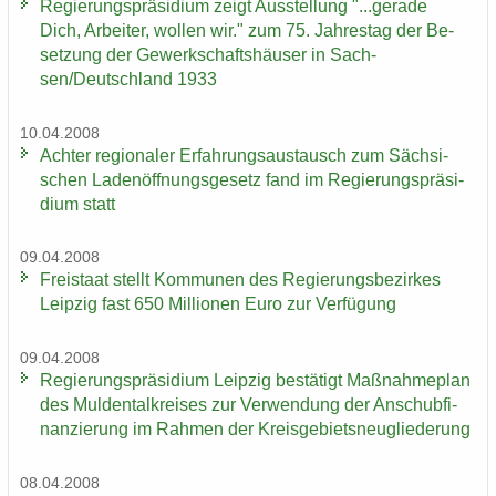
Re­gie­rungs­prä­si­di­um zeigt Aus­stel­lung "...ge­ra­de
Dich, Ar­bei­ter, wol­len wir." zum 75. Jah­res­tag der Be­
set­zung der Ge­werk­schafts­häu­ser in Sach­
sen/Deutsch­land 1933
10.04.2008
Ach­ter re­gio­na­ler Er­fah­rungs­aus­tausch zum Säch­si­
schen La­den­öff­nungs­ge­setz fand im Re­gie­rungs­prä­si­
di­um statt
09.04.2008
Frei­staat stellt Kom­mu­nen des Re­gie­rungs­be­zir­kes
Leip­zig fast 650 Mil­lio­nen Euro zur Ver­fü­gung
09.04.2008
Re­gie­rungs­prä­si­di­um Leip­zig be­stä­tigt Maß­nah­me­plan
des Mul­den­tal­krei­ses zur Ver­wen­dung der An­schub­fi­
nan­zie­rung im Rah­men der Kreis­ge­biets­neu­glie­de­rung
08.04.2008