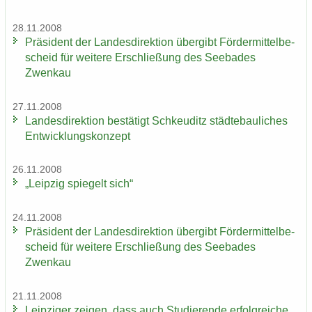
28.11.2008
Prä­si­dent der Lan­des­di­rek­ti­on über­gibt För­der­mit­tel­be­
scheid für wei­te­re Er­schlie­ßung des See­ba­des
Zwenkau
27.11.2008
Lan­des­di­rek­ti­on be­stä­tigt Schkeu­ditz städ­te­bau­li­ches
Ent­wick­lungs­kon­zept
26.11.2008
„Leip­zig spie­gelt sich“
24.11.2008
Prä­si­dent der Lan­des­di­rek­ti­on über­gibt För­der­mit­tel­be­
scheid für wei­te­re Er­schlie­ßung des See­ba­des
Zwenkau
21.11.2008
Leip­zi­ger zei­gen, dass auch Stu­die­ren­de er­folg­rei­che