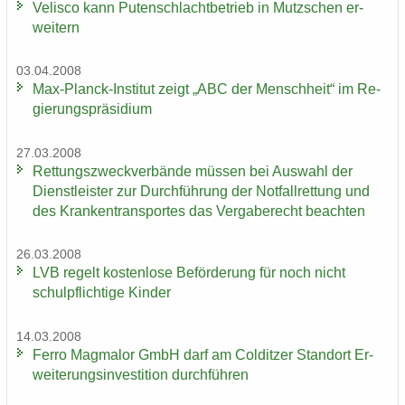
Ve­lis­co kann Pu­ten­schlacht­be­trieb in Mutz­schen er­
wei­tern
03.04.2008
Max-​Planck-Institut zeigt „ABC der Mensch­heit“ im Re­
gie­rungs­prä­si­di­um
27.03.2008
Ret­tungs­zweck­ver­bän­de müs­sen bei Aus­wahl der
Dienst­leis­ter zur Durch­füh­rung der Not­fall­ret­tung und
des Kran­ken­trans­por­tes das Ver­ga­be­recht be­ach­ten
26.03.2008
LVB re­gelt kos­ten­lo­se Be­för­de­rung für noch nicht
schul­pflich­ti­ge Kin­der
14.03.2008
Ferro Mag­ma­lor GmbH darf am Col­dit­zer Stand­ort Er­
wei­te­rungs­in­ves­ti­ti­on durch­füh­ren