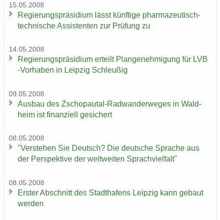
15.05.2008
Re­gie­rungs­prä­si­di­um lässt künf­ti­ge pharmazeutisch-​
technische As­sis­ten­ten zur Prü­fung zu
14.05.2008
Re­gie­rungs­prä­si­di­um er­teilt Plan­ge­neh­mi­gung für LVB
-​Vorhaben in Leip­zig Schleu­ßig
09.05.2008
Aus­bau des Zschopautal-​Radwanderweges in Wald­
heim ist fi­nan­zi­ell ge­si­chert
08.05.2008
"Ver­ste­hen Sie Deutsch? Die deut­sche Spra­che aus
der Per­spek­ti­ve der welt­wei­ten Sprach­viel­falt"
08.05.2008
Ers­ter Ab­schnitt des Stadt­ha­fens Leip­zig kann ge­baut
wer­den