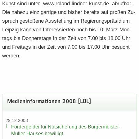
Kunst sind unter www.roland-​lindner-kunst.de ab­ruf­bar.
Die na­he­zu ein­zig­ar­ti­ge und bis­her be­reits auf gro­ßen Zu­
spruch ge­sto­ße­ne Aus­stel­lung im Re­gie­rungs­prä­si­di­um
Leip­zig kann von In­ter­es­sier­ten noch bis 10. März Mon­
tags bis Don­ners­tags in der Zeit von 7.00 bis 18.00 Uhr
und Frei­tags in der Zeit von 7.00 bis 17.00 Uhr be­sucht
wer­den.
Me­di­en­in­for­ma­tio­nen 2008 [LDL]
29.12.2008
För­der­gel­der für Not­si­che­rung des Bürgermeister-​
Müller-Hauses be­wil­ligt