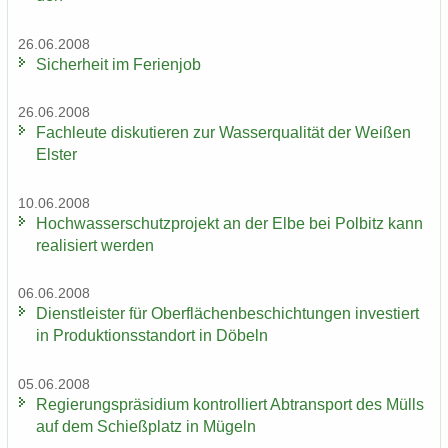
26.06.2008
Si­cher­heit im Fe­ri­en­job
26.06.2008
Fach­leu­te dis­ku­tie­ren zur Was­ser­qua­li­tät der Wei­ßen
Els­ter
10.06.2008
Hoch­was­ser­schutz­pro­jekt an der Elbe bei Pol­bitz kann
rea­li­siert wer­den
06.06.2008
Dienst­leis­ter für Ober­flä­chen­be­schich­tun­gen in­ves­tiert
in Pro­duk­ti­ons­stand­ort in Dö­beln
05.06.2008
Re­gie­rungs­prä­si­di­um kon­trol­liert Ab­trans­port des Mülls
auf dem Schieß­platz in Mü­geln