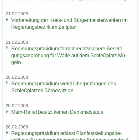
21.02.2008
Vor­be­rei­tung der Kreis-​ und Bür­ger­meis­ter­wah­len im
Re­gie­rungs­be­zirk im Zeit­plan
21.02.2008
Re­gie­rungs­prä­si­di­um for­dert rechts­si­che­re Be­sei­ti­
gungs­an­ord­nung für Wälle auf dem Schieß­platz Mü­
geln
20.02.2008
Re­gie­rungs­prä­si­di­um weist Über­prü­fun­gen des
Schieß­plat­zes Sör­ne­witz an
20.02.2008
Marx-​Relief be­sitzt kei­nen Denk­mal­sta­tus
20.02.2008
Re­gie­rungs­prä­si­di­um er­lässt Plan­fest­stel­lungs­be­