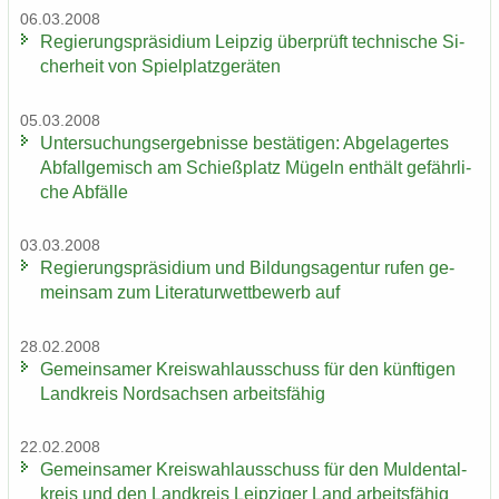
06.03.2008
Re­gie­rungs­prä­si­di­um Leip­zig über­prüft tech­ni­sche Si­
cher­heit von Spiel­platz­ge­rä­ten
05.03.2008
Un­ter­su­chungs­er­geb­nis­se be­stä­ti­gen: Ab­ge­la­ger­tes
Ab­fall­ge­misch am Schieß­platz Mü­geln ent­hält ge­fähr­li­
che Ab­fäl­le
03.03.2008
Re­gie­rungs­prä­si­di­um und Bil­dungs­agen­tur rufen ge­
mein­sam zum Li­te­ra­tur­wett­be­werb auf
28.02.2008
Ge­mein­sa­mer Kreis­wahl­aus­schuss für den künf­ti­gen
Land­kreis Nord­sach­sen ar­beits­fä­hig
22.02.2008
Ge­mein­sa­mer Kreis­wahl­aus­schuss für den Mul­den­tal­
kreis und den Land­kreis Leip­zi­ger Land ar­beits­fä­hig