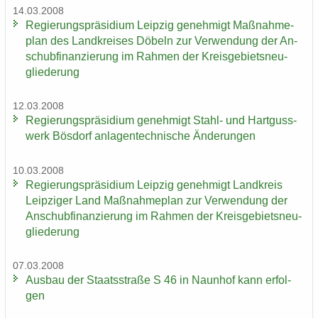
14.03.2008
Re­gie­rungs­prä­si­di­um Leip­zig ge­neh­migt Maß­nah­me­
plan des Land­krei­ses Dö­beln zur Ver­wen­dung der An­
schub­fi­nan­zie­rung im Rah­men der Kreis­ge­biets­neu­
glie­de­rung
12.03.2008
Re­gie­rungs­prä­si­di­um ge­neh­migt Stahl-​ und Hart­guss­
werk Bös­dorf an­la­gen­tech­ni­sche Än­de­run­gen
10.03.2008
Re­gie­rungs­prä­si­di­um Leip­zig ge­neh­migt Land­kreis
Leip­zi­ger Land Maß­nah­me­plan zur Ver­wen­dung der
An­schub­fi­nan­zie­rung im Rah­men der Kreis­ge­biets­neu­
glie­de­rung
07.03.2008
Aus­bau der Staats­stra­ße S 46 in Naun­hof kann er­fol­
gen