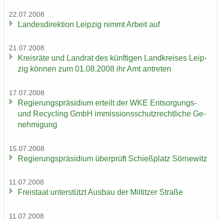
22.07.2008
Lan­des­di­rek­ti­on Leip­zig nimmt Ar­beit auf
21.07.2008
Kreis­rä­te und Land­rat des künf­ti­gen Land­krei­ses Leip­
zig kön­nen zum 01.08.2008 ihr Amt an­tre­ten
17.07.2008
Re­gie­rungs­prä­si­di­um er­teilt der WKE Entsorgungs-​
und Re­cy­cling GmbH im­mis­si­ons­schutz­recht­li­che Ge­
neh­mi­gung
15.07.2008
Re­gie­rungs­prä­si­di­um über­prüft Schieß­platz Sör­ne­witz
11.07.2008
Frei­staat un­ter­stützt Aus­bau der Mil­tit­zer Stra­ße
11.07.2008