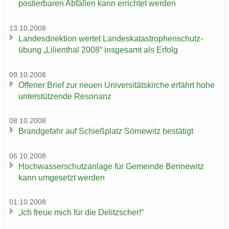
pos­tier­ba­ren Ab­fäl­len kann er­rich­tet wer­den
13.10.2008
Lan­des­di­rek­ti­on wer­tet Lan­des­ka­ta­stro­phen­schutz­
übung „Li­li­en­thal 2008“ ins­ge­samt als Er­folg
09.10.2008
Of­fe­ner Brief zur neuen Uni­ver­si­täts­kir­che er­fährt hohe
un­ter­stüt­zen­de Re­so­nanz
08.10.2008
Brand­ge­fahr auf Schieß­platz Sör­ne­witz be­stä­tigt
06.10.2008
Hoch­was­ser­schutz­an­la­ge für Ge­mein­de Ben­ne­witz
kann um­ge­setzt wer­den
01.10.2008
„Ich freue mich für die De­litz­scher!“