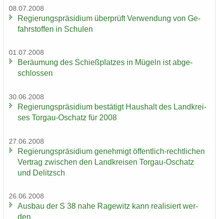
08.07.2008
Re­gie­rungs­prä­si­di­um über­prüft Ver­wen­dung von Ge­
fahr­stof­fen in Schu­len
01.07.2008
Be­räu­mung des Schieß­plat­zes in Mü­geln ist ab­ge­
schlos­sen
30.06.2008
Re­gie­rungs­prä­si­di­um be­stä­tigt Haus­halt des Land­krei­
ses Torgau-​Oschatz für 2008
27.06.2008
Re­gie­rungs­prä­si­di­um ge­neh­migt öffentlich-​rechtlichen
Ver­trag zwi­schen den Land­krei­sen Torgau-​Oschatz
und De­litzsch
26.06.2008
Aus­bau der S 38 nahe Ra­ge­witz kann rea­li­siert wer­
den