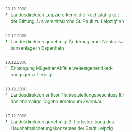
23.12.2008
Lan­des­di­rek­ti­on Leip­zig er­kennt die Rechts­fä­hig­keit
der Stif­tung „Uni­ver­si­täts­kir­che St. Pauli zu Leip­zig“ an
22.12.2008
Lan­des­di­rek­ti­on ge­neh­migt Än­de­rung einer Neu­tra­li­sa­
ti­ons­an­la­ge in Es­pen­hain
19.12.2008
Ent­sor­gung Mü­gel­ner Ab­fäl­le wei­test­ge­hend ord­
nungs­ge­mäß er­folgt
19.12.2008
Lan­des­di­rek­ti­on er­lässt Plan­fest­stel­lungs­be­schluss für
das ehe­ma­li­ge Ta­ge­bau­ter­ri­to­ri­um Zwenkau
17.12.2008
Lan­des­di­rek­ti­on ge­neh­migt 3. Fort­schrei­bung des
Haus­halts­si­che­rungs­kon­zep­tes der Stadt Leip­zig