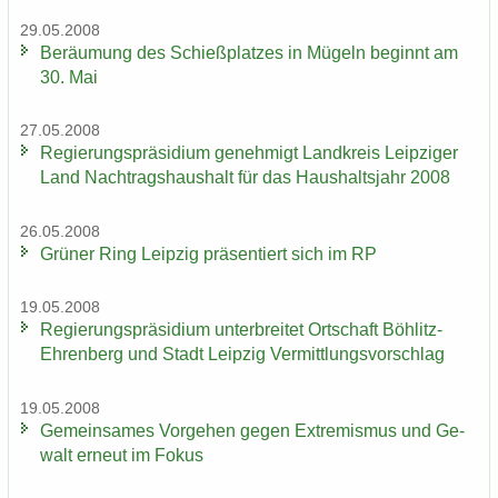
29.05.2008
Be­räu­mung des Schieß­plat­zes in Mü­geln be­ginnt am
30. Mai
27.05.2008
Re­gie­rungs­prä­si­di­um ge­neh­migt Land­kreis Leip­zi­ger
Land Nach­trags­haus­halt für das Haus­halts­jahr 2008
26.05.2008
Grü­ner Ring Leip­zig prä­sen­tiert sich im RP
19.05.2008
Re­gie­rungs­prä­si­di­um un­ter­brei­tet Ort­schaft Böhlitz-​
Ehrenberg und Stadt Leip­zig Ver­mitt­lungs­vor­schlag
19.05.2008
Ge­mein­sa­mes Vor­ge­hen gegen Ex­tre­mis­mus und Ge­
walt er­neut im Fokus