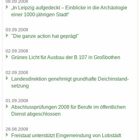
08.09.2008
„In Leip­zig auf­ge­deckt – Ein­bli­cke in die Ar­chäo­lo­gie
einer 1000-​jährigen Stadt“
03.09.2008
"Die ganze ac­tion hat ge­prägt"
02.09.2008
Grü­nes Licht für Aus­bau der B 107 in Groß­bo­then
02.09.2008
Lan­des­di­rek­ti­on ge­neh­migt grund­haf­te Deich­in­stand­
set­zung
01.09.2008
Ab­schluss­prü­fun­gen 2008 für Be­ru­fe im öf­fent­li­chen
Dienst ab­ge­schlos­sen
28.08.2008
Frei­staat un­ter­stützt Ein­ge­mein­dung von Lob­städt