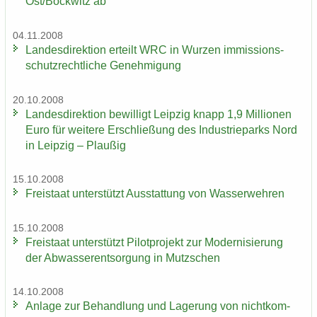
Ost/Bock­witz ab
04.11.2008
Lan­des­di­rek­ti­on er­teilt WRC in Wur­zen im­mis­si­ons­
schutz­recht­li­che Ge­neh­mi­gung
20.10.2008
Lan­des­di­rek­ti­on be­wil­ligt Leip­zig knapp 1,9 Mil­lio­nen
Euro für wei­te­re Er­schlie­ßung des In­dus­trie­parks Nord
in Leip­zig – Plau­ßig
15.10.2008
Frei­staat un­ter­stützt Aus­stat­tung von Was­ser­weh­ren
15.10.2008
Frei­staat un­ter­stützt Pi­lot­pro­jekt zur Mo­der­ni­sie­rung
der Ab­was­ser­ent­sor­gung in Mutz­schen
14.10.2008
An­la­ge zur Be­hand­lung und La­ge­rung von nicht­kom­