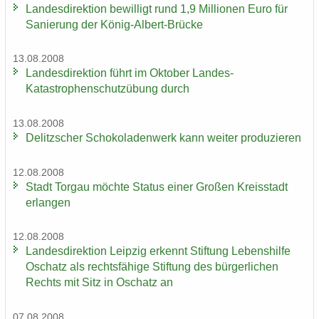
Lan­des­di­rek­ti­on be­wil­ligt rund 1,9 Mil­lio­nen Euro für
Sa­nie­rung der König-​Albert-Brücke
13.08.2008
Lan­des­di­rek­ti­on führt im Ok­to­ber Landes-​
Katastrophenschutzübung durch
13.08.2008
De­litz­scher Scho­ko­la­den­werk kann wei­ter pro­du­zie­ren
12.08.2008
Stadt Tor­gau möch­te Sta­tus einer Gro­ßen Kreis­stadt
er­lan­gen
12.08.2008
Lan­des­di­rek­ti­on Leip­zig er­kennt Stif­tung Le­bens­hil­fe
Oschatz als rechts­fä­hi­ge Stif­tung des bür­ger­li­chen
Rechts mit Sitz in Oschatz an
07.08.2008