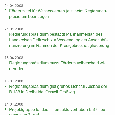
24.04.2008
För­der­mit­tel für Was­ser­weh­ren jetzt beim Re­gie­rungs­
prä­si­di­um be­an­tra­gen
24.04.2008
Re­gie­rungs­prä­si­di­um be­stä­tigt Maß­nah­me­plan des
Land­krei­ses De­litzsch zur Ver­wen­dung der An­schub­fi­
nan­zie­rung im Rah­men der Kreis­ge­biets­neu­glie­de­rung
18.04.2008
Re­gie­rungs­prä­si­di­um muss För­der­mit­tel­be­scheid wi­
der­ru­fen
16.04.2008
Re­gie­rungs­prä­si­di­um gibt grü­nes Licht für Aus­bau der
B 183 in Drei­hei­de, Orts­teil Groß­wig
14.04.2008
Pro­jekt­grup­pe für das In­fra­struk­tur­vor­ha­ben B 87 neu