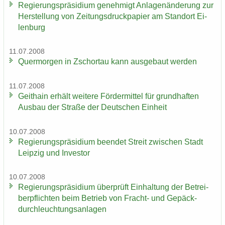
Re­gie­rungs­prä­si­di­um ge­neh­migt An­la­gen­än­de­rung zur
Her­stel­lung von Zei­tungs­druck­pa­pier am Stand­ort Ei­
len­burg
11.07.2008
Quer­mor­gen in Zschor­tau kann aus­ge­baut wer­den
11.07.2008
Geit­hain er­hält wei­te­re För­der­mit­tel für grund­haf­ten
Aus­bau der Stra­ße der Deut­schen Ein­heit
10.07.2008
Re­gie­rungs­prä­si­di­um be­en­det Streit zwi­schen Stadt
Leip­zig und In­ves­tor
10.07.2008
Re­gie­rungs­prä­si­di­um über­prüft Ein­hal­tung der Be­trei­
ber­pflich­ten beim Be­trieb von Fracht-​ und Ge­päck­
durch­leuch­tungs­an­la­gen