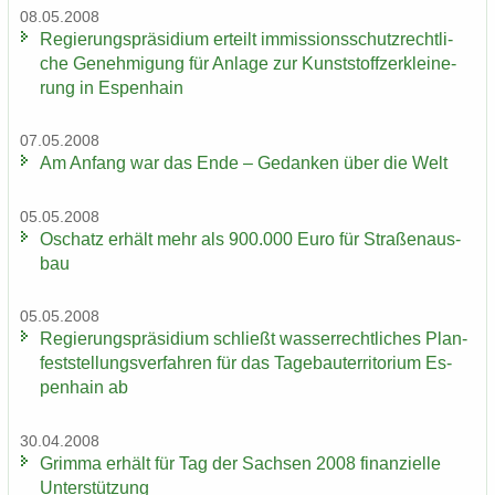
08.05.2008
Re­gie­rungs­prä­si­di­um er­teilt im­mis­si­ons­schutz­recht­li­
che Ge­neh­mi­gung für An­la­ge zur Kunst­stoff­zer­klei­ne­
rung in Es­pen­hain
07.05.2008
Am An­fang war das Ende – Ge­dan­ken über die Welt
05.05.2008
Oschatz er­hält mehr als 900.000 Euro für Stra­ßen­aus­
bau
05.05.2008
Re­gie­rungs­prä­si­di­um schließt was­ser­recht­li­ches Plan­
fest­stel­lungs­ver­fah­ren für das Ta­ge­bau­ter­ri­to­ri­um Es­
pen­hain ab
30.04.2008
Grim­ma er­hält für Tag der Sach­sen 2008 fi­nan­zi­el­le
Un­ter­stüt­zung