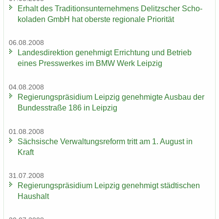
Er­halt des Tra­di­ti­ons­un­ter­neh­mens De­litz­scher Scho­
ko­la­den GmbH hat obers­te re­gio­na­le Prio­ri­tät
06.08.2008
Lan­des­di­rek­ti­on ge­neh­migt Er­rich­tung und Be­trieb
eines Press­wer­kes im BMW Werk Leip­zig
04.08.2008
Re­gie­rungs­prä­si­di­um Leip­zig ge­neh­mig­te Aus­bau der
Bun­des­stra­ße 186 in Leip­zig
01.08.2008
Säch­si­sche Ver­wal­tungs­re­form tritt am 1. Au­gust in
Kraft
31.07.2008
Re­gie­rungs­prä­si­di­um Leip­zig ge­neh­migt städ­ti­schen
Haus­halt