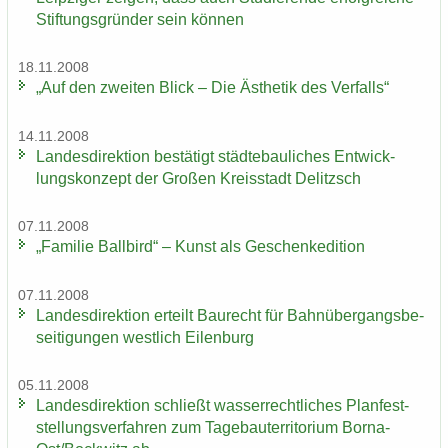
Stif­tungs­grün­der sein kön­nen
18.11.2008
„Auf den zwei­ten Blick – Die Äs­the­tik des Ver­falls“
14.11.2008
Lan­des­di­rek­ti­on be­stä­tigt städ­te­bau­li­ches Ent­wick­
lungs­kon­zept der Gro­ßen Kreis­stadt De­litzsch
07.11.2008
„Fa­mi­lie Ball­bird“ – Kunst als Ge­schen­ke­di­ti­on
07.11.2008
Lan­des­di­rek­ti­on er­teilt Bau­recht für Bahn­über­gangs­be­
sei­ti­gun­gen west­lich Ei­len­burg
05.11.2008
Lan­des­di­rek­ti­on schließt was­ser­recht­li­ches Plan­fest­
stel­lungs­ver­fah­ren zum Ta­ge­bau­ter­ri­to­ri­um Borna-​