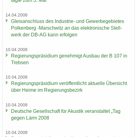
tagte zum 3. Mal
14.04.2008
Gleis­an­schluss des Industrie-​ und Ge­wer­be­ge­bie­tes
Pol­ken­berg -​Marschwitz an das elek­tro­ni­sche Stell­
werk der DB-AG kann er­fol­gen
10.04.2008
Re­gie­rungs­prä­si­di­um ge­neh­migt Aus­bau der B 107 in
Treb­sen
10.04.2008
Re­gie­rungs­prä­si­di­um ver­öf­fent­licht ak­tu­el­le Über­sicht
über Heime im Re­gie­rungs­be­zirk
10.04.2008
Deut­sche Ge­sell­schaft für Akus­tik ver­an­stal­tet „Tag
gegen Lärm 2008
10.04.2008