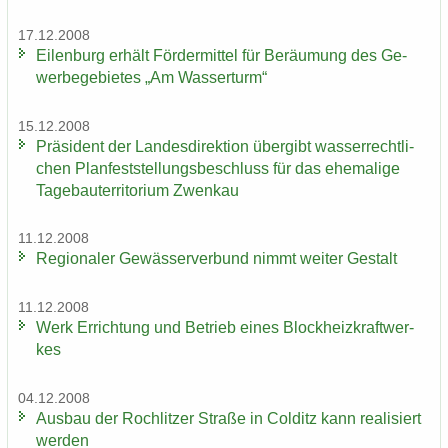
17.12.2008
Ei­len­burg er­hält För­der­mit­tel für Be­räu­mung des Ge­
wer­be­ge­bie­tes „Am Was­ser­turm“
15.12.2008
Prä­si­dent der Lan­des­di­rek­ti­on über­gibt was­ser­recht­li­
chen Plan­fest­stel­lungs­be­schluss für das ehe­ma­li­ge
Ta­ge­bau­ter­ri­to­ri­um Zwenkau
11.12.2008
Re­gio­na­ler Ge­wäs­ser­ver­bund nimmt wei­ter Ge­stalt
11.12.2008
Werk Er­rich­tung und Be­trieb eines Block­heiz­kraft­wer­
kes
04.12.2008
Aus­bau der Roch­lit­zer Stra­ße in Col­ditz kann rea­li­siert
wer­den