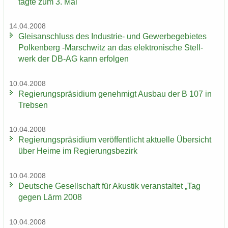
tagte zum 3. Mal
14.04.2008
Gleis­an­schluss des Industrie-​ und Ge­wer­be­ge­bie­tes
Pol­ken­berg -​Marschwitz an das elek­tro­ni­sche Stell­
werk der DB-AG kann er­fol­gen
10.04.2008
Re­gie­rungs­prä­si­di­um ge­neh­migt Aus­bau der B 107 in
Treb­sen
10.04.2008
Re­gie­rungs­prä­si­di­um ver­öf­fent­licht ak­tu­el­le Über­sicht
über Heime im Re­gie­rungs­be­zirk
10.04.2008
Deut­sche Ge­sell­schaft für Akus­tik ver­an­stal­tet „Tag
gegen Lärm 2008
10.04.2008