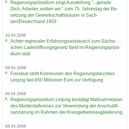
Re­gie­rungs­prä­si­di­um zeigt Aus­stel­lung "...ge­ra­de
Dich, Ar­bei­ter, wol­len wir." zum 75. Jah­res­tag der Be­
set­zung der Ge­werk­schafts­häu­ser in Sach­
sen/Deutsch­land 1933
10.04.2008
Ach­ter re­gio­na­ler Er­fah­rungs­aus­tausch zum Säch­si­
schen La­den­öff­nungs­ge­setz fand im Re­gie­rungs­prä­si­
di­um statt
09.04.2008
Frei­staat stellt Kom­mu­nen des Re­gie­rungs­be­zir­kes
Leip­zig fast 650 Mil­lio­nen Euro zur Ver­fü­gung
09.04.2008
Re­gie­rungs­prä­si­di­um Leip­zig be­stä­tigt Maß­nah­me­plan
des Mul­den­tal­krei­ses zur Ver­wen­dung der An­schub­fi­
nan­zie­rung im Rah­men der Kreis­ge­biets­neu­glie­de­rung
08.04.2008