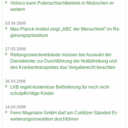
Ve­lis­co kann Pu­ten­schlacht­be­trieb in Mutz­schen er­
wei­tern
03.04.2008
Max-​Planck-Institut zeigt „ABC der Mensch­heit“ im Re­
gie­rungs­prä­si­di­um
27.03.2008
Ret­tungs­zweck­ver­bän­de müs­sen bei Aus­wahl der
Dienst­leis­ter zur Durch­füh­rung der Not­fall­ret­tung und
des Kran­ken­trans­por­tes das Ver­ga­be­recht be­ach­ten
26.03.2008
LVB re­gelt kos­ten­lo­se Be­för­de­rung für noch nicht
schul­pflich­ti­ge Kin­der
14.03.2008
Ferro Mag­ma­lor GmbH darf am Col­dit­zer Stand­ort Er­
wei­te­rungs­in­ves­ti­ti­on durch­füh­ren