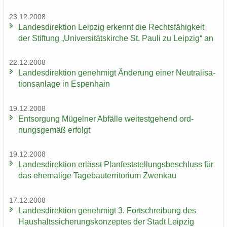
23.12.2008
Lan­des­di­rek­ti­on Leip­zig er­kennt die Rechts­fä­hig­keit
der Stif­tung „Uni­ver­si­täts­kir­che St. Pauli zu Leip­zig“ an
22.12.2008
Lan­des­di­rek­ti­on ge­neh­migt Än­de­rung einer Neu­tra­li­sa­
ti­ons­an­la­ge in Es­pen­hain
19.12.2008
Ent­sor­gung Mü­gel­ner Ab­fäl­le wei­test­ge­hend ord­
nungs­ge­mäß er­folgt
19.12.2008
Lan­des­di­rek­ti­on er­lässt Plan­fest­stel­lungs­be­schluss für
das ehe­ma­li­ge Ta­ge­bau­ter­ri­to­ri­um Zwenkau
17.12.2008
Lan­des­di­rek­ti­on ge­neh­migt 3. Fort­schrei­bung des
Haus­halts­si­che­rungs­kon­zep­tes der Stadt Leip­zig