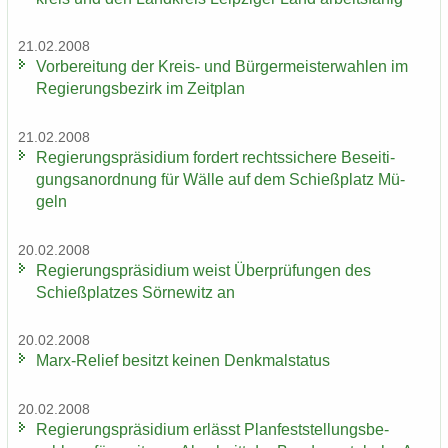
21.02.2008
Vor­be­rei­tung der Kreis-​ und Bür­ger­meis­ter­wah­len im
Re­gie­rungs­be­zirk im Zeit­plan
21.02.2008
Re­gie­rungs­prä­si­di­um for­dert rechts­si­che­re Be­sei­ti­
gungs­an­ord­nung für Wälle auf dem Schieß­platz Mü­
geln
20.02.2008
Re­gie­rungs­prä­si­di­um weist Über­prü­fun­gen des
Schieß­plat­zes Sör­ne­witz an
20.02.2008
Marx-​Relief be­sitzt kei­nen Denk­mal­sta­tus
20.02.2008
Re­gie­rungs­prä­si­di­um er­lässt Plan­fest­stel­lungs­be­