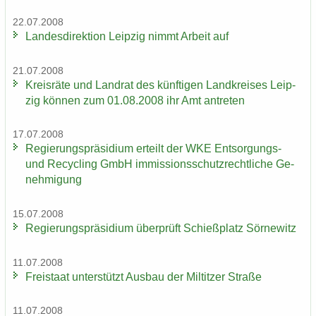
22.07.2008
Lan­des­di­rek­ti­on Leip­zig nimmt Ar­beit auf
21.07.2008
Kreis­rä­te und Land­rat des künf­ti­gen Land­krei­ses Leip­
zig kön­nen zum 01.08.2008 ihr Amt an­tre­ten
17.07.2008
Re­gie­rungs­prä­si­di­um er­teilt der WKE Entsorgungs-​
und Re­cy­cling GmbH im­mis­si­ons­schutz­recht­li­che Ge­
neh­mi­gung
15.07.2008
Re­gie­rungs­prä­si­di­um über­prüft Schieß­platz Sör­ne­witz
11.07.2008
Frei­staat un­ter­stützt Aus­bau der Mil­tit­zer Stra­ße
11.07.2008