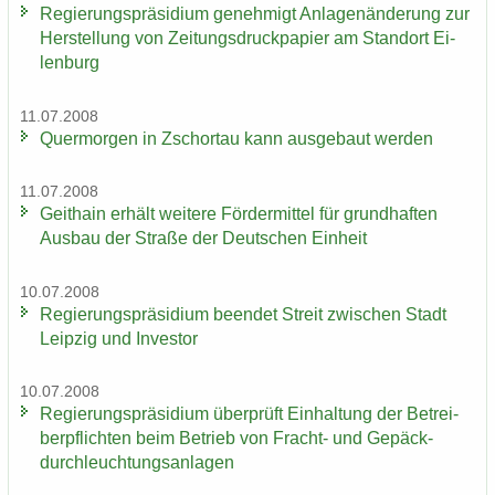
Re­gie­rungs­prä­si­di­um ge­neh­migt An­la­gen­än­de­rung zur
Her­stel­lung von Zei­tungs­druck­pa­pier am Stand­ort Ei­
len­burg
11.07.2008
Quer­mor­gen in Zschor­tau kann aus­ge­baut wer­den
11.07.2008
Geit­hain er­hält wei­te­re För­der­mit­tel für grund­haf­ten
Aus­bau der Stra­ße der Deut­schen Ein­heit
10.07.2008
Re­gie­rungs­prä­si­di­um be­en­det Streit zwi­schen Stadt
Leip­zig und In­ves­tor
10.07.2008
Re­gie­rungs­prä­si­di­um über­prüft Ein­hal­tung der Be­trei­
ber­pflich­ten beim Be­trieb von Fracht-​ und Ge­päck­
durch­leuch­tungs­an­la­gen