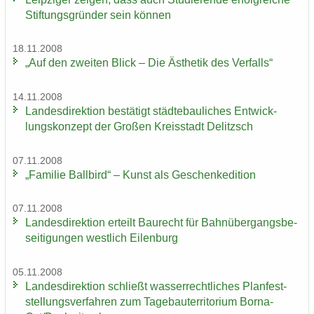
Stif­tungs­grün­der sein kön­nen
18.11.2008
„Auf den zwei­ten Blick – Die Äs­the­tik des Ver­falls“
14.11.2008
Lan­des­di­rek­ti­on be­stä­tigt städ­te­bau­li­ches Ent­wick­
lungs­kon­zept der Gro­ßen Kreis­stadt De­litzsch
07.11.2008
„Fa­mi­lie Ball­bird“ – Kunst als Ge­schen­ke­di­ti­on
07.11.2008
Lan­des­di­rek­ti­on er­teilt Bau­recht für Bahn­über­gangs­be­
sei­ti­gun­gen west­lich Ei­len­burg
05.11.2008
Lan­des­di­rek­ti­on schließt was­ser­recht­li­ches Plan­fest­
stel­lungs­ver­fah­ren zum Ta­ge­bau­ter­ri­to­ri­um Borna-​