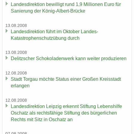
Lan­des­di­rek­ti­on be­wil­ligt rund 1,9 Mil­lio­nen Euro für
Sa­nie­rung der König-​Albert-Brücke
13.08.2008
Lan­des­di­rek­ti­on führt im Ok­to­ber Landes-​
Katastrophenschutzübung durch
13.08.2008
De­litz­scher Scho­ko­la­den­werk kann wei­ter pro­du­zie­ren
12.08.2008
Stadt Tor­gau möch­te Sta­tus einer Gro­ßen Kreis­stadt
er­lan­gen
12.08.2008
Lan­des­di­rek­ti­on Leip­zig er­kennt Stif­tung Le­bens­hil­fe
Oschatz als rechts­fä­hi­ge Stif­tung des bür­ger­li­chen
Rechts mit Sitz in Oschatz an
07.08.2008