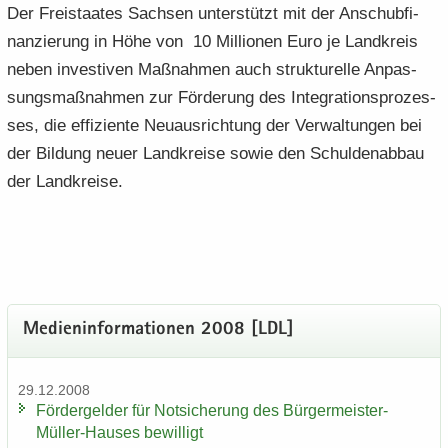
Der Frei­staa­tes Sach­sen un­ter­stützt mit der An­schub­fi­
nan­zie­rung in Höhe von 10 Mil­lio­nen Euro je Land­kreis
neben in­ves­ti­ven Maß­nah­men auch struk­tu­rel­le An­pas­
sungs­maß­nah­men zur För­de­rung des In­te­gra­ti­ons­pro­zes­
ses, die ef­fi­zi­en­te Neu­aus­rich­tung der Ver­wal­tun­gen bei
der Bil­dung neuer Land­krei­se sowie den Schul­den­ab­bau
der Land­krei­se.
Me­di­en­in­for­ma­tio­nen 2008 [LDL]
29.12.2008
För­der­gel­der für Not­si­che­rung des Bürgermeister-​
Müller-Hauses be­wil­ligt