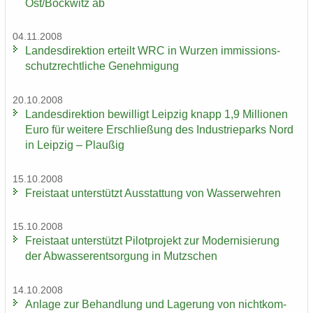
Ost/Bock­witz ab
04.11.2008
Lan­des­di­rek­ti­on er­teilt WRC in Wur­zen im­mis­si­ons­
schutz­recht­li­che Ge­neh­mi­gung
20.10.2008
Lan­des­di­rek­ti­on be­wil­ligt Leip­zig knapp 1,9 Mil­lio­nen
Euro für wei­te­re Er­schlie­ßung des In­dus­trie­parks Nord
in Leip­zig – Plau­ßig
15.10.2008
Frei­staat un­ter­stützt Aus­stat­tung von Was­ser­weh­ren
15.10.2008
Frei­staat un­ter­stützt Pi­lot­pro­jekt zur Mo­der­ni­sie­rung
der Ab­was­ser­ent­sor­gung in Mutz­schen
14.10.2008
An­la­ge zur Be­hand­lung und La­ge­rung von nicht­kom­