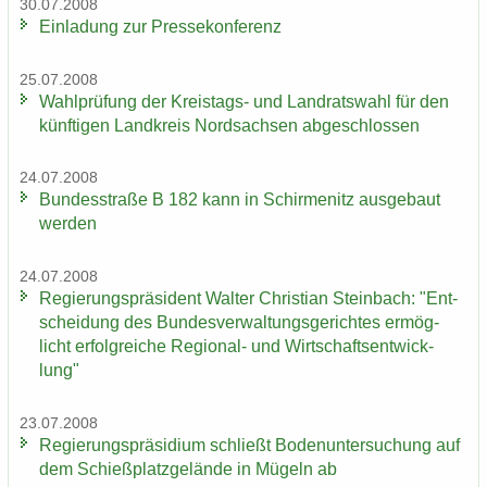
30.07.2008
Ein­la­dung zur Pres­se­kon­fe­renz
25.07.2008
Wahl­prü­fung der Kreistags-​ und Land­rats­wahl für den
künf­ti­gen Land­kreis Nord­sach­sen ab­ge­schlos­sen
24.07.2008
Bun­des­stra­ße B 182 kann in Schir­menitz aus­ge­baut
wer­den
24.07.2008
Re­gie­rungs­prä­si­dent Wal­ter Chris­ti­an Stein­bach: "Ent­
schei­dung des Bun­des­ver­wal­tungs­ge­rich­tes er­mög­
licht er­folg­rei­che Regional-​ und Wirt­schafts­ent­wick­
lung"
23.07.2008
Re­gie­rungs­prä­si­di­um schließt Bo­den­un­ter­su­chung auf
dem Schieß­platz­ge­län­de in Mü­geln ab