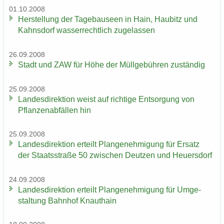
01.10.2008
Her­stel­lung der Ta­ge­bau­se­en in Hain, Hau­bitz und
Kahns­dorf was­ser­recht­lich zu­ge­las­sen
26.09.2008
Stadt und ZAW für Höhe der Müll­ge­büh­ren zu­stän­dig
25.09.2008
Lan­des­di­rek­ti­on weist auf rich­ti­ge Ent­sor­gung von
Pflan­zen­ab­fäl­len hin
25.09.2008
Lan­des­di­rek­ti­on er­teilt Plan­ge­neh­mi­gung für Er­satz
der Staats­stra­ße 50 zwi­schen Deut­zen und Heu­ers­dorf
24.09.2008
Lan­des­di­rek­ti­on er­teilt Plan­ge­neh­mi­gung für Um­ge­
stal­tung Bahn­hof Knaut­hain