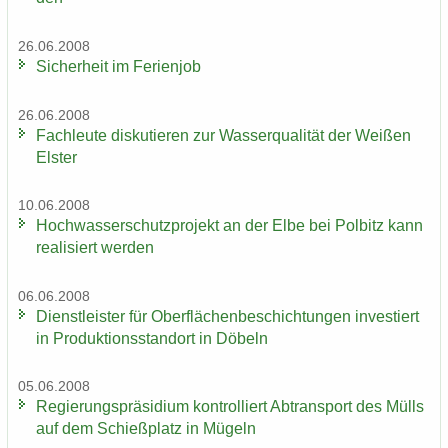
26.06.2008
Si­cher­heit im Fe­ri­en­job
26.06.2008
Fach­leu­te dis­ku­tie­ren zur Was­ser­qua­li­tät der Wei­ßen
Els­ter
10.06.2008
Hoch­was­ser­schutz­pro­jekt an der Elbe bei Pol­bitz kann
rea­li­siert wer­den
06.06.2008
Dienst­leis­ter für Ober­flä­chen­be­schich­tun­gen in­ves­tiert
in Pro­duk­ti­ons­stand­ort in Dö­beln
05.06.2008
Re­gie­rungs­prä­si­di­um kon­trol­liert Ab­trans­port des Mülls
auf dem Schieß­platz in Mü­geln