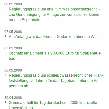
08.05.2008
Re­gie­rungs­prä­si­di­um er­teilt im­mis­si­ons­schutz­recht­li­
che Ge­neh­mi­gung für An­la­ge zur Kunst­stoff­zer­klei­ne­
rung in Es­pen­hain
07.05.2008
Am An­fang war das Ende – Ge­dan­ken über die Welt
05.05.2008
Oschatz er­hält mehr als 900.000 Euro für Stra­ßen­aus­
bau
05.05.2008
Re­gie­rungs­prä­si­di­um schließt was­ser­recht­li­ches Plan­
fest­stel­lungs­ver­fah­ren für das Ta­ge­bau­ter­ri­to­ri­um Es­
pen­hain ab
30.04.2008
Grim­ma er­hält für Tag der Sach­sen 2008 fi­nan­zi­el­le
Un­ter­stüt­zung