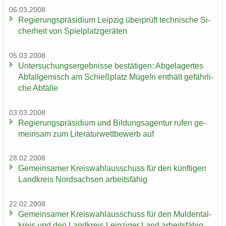
06.03.2008
Re­gie­rungs­prä­si­di­um Leip­zig über­prüft tech­ni­sche Si­
cher­heit von Spiel­platz­ge­rä­ten
05.03.2008
Un­ter­su­chungs­er­geb­nis­se be­stä­ti­gen: Ab­ge­la­ger­tes
Ab­fall­ge­misch am Schieß­platz Mü­geln ent­hält ge­fähr­li­
che Ab­fäl­le
03.03.2008
Re­gie­rungs­prä­si­di­um und Bil­dungs­agen­tur rufen ge­
mein­sam zum Li­te­ra­tur­wett­be­werb auf
28.02.2008
Ge­mein­sa­mer Kreis­wahl­aus­schuss für den künf­ti­gen
Land­kreis Nord­sach­sen ar­beits­fä­hig
22.02.2008
Ge­mein­sa­mer Kreis­wahl­aus­schuss für den Mul­den­tal­
kreis und den Land­kreis Leip­zi­ger Land ar­beits­fä­hig