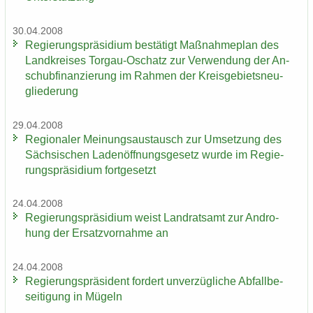
30.04.2008
Re­gie­rungs­prä­si­di­um be­stä­tigt Maß­nah­me­plan des
Land­krei­ses Torgau-​Oschatz zur Ver­wen­dung der An­
schub­fi­nan­zie­rung im Rah­men der Kreis­ge­biets­neu­
glie­de­rung
29.04.2008
Re­gio­na­ler Mei­nungs­aus­tausch zur Um­set­zung des
Säch­si­schen La­den­öff­nungs­ge­setz wurde im Re­gie­
rungs­prä­si­di­um fort­ge­setzt
24.04.2008
Re­gie­rungs­prä­si­di­um weist Land­rats­amt zur An­dro­
hung der Er­satz­vor­nah­me an
24.04.2008
Re­gie­rungs­prä­si­dent for­dert un­ver­züg­li­che Ab­fall­be­
sei­ti­gung in Mü­geln