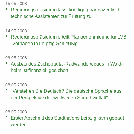
15.05.2008
Re­gie­rungs­prä­si­di­um lässt künf­ti­ge pharmazeutisch-​
technische As­sis­ten­ten zur Prü­fung zu
14.05.2008
Re­gie­rungs­prä­si­di­um er­teilt Plan­ge­neh­mi­gung für LVB
-​Vorhaben in Leip­zig Schleu­ßig
09.05.2008
Aus­bau des Zschopautal-​Radwanderweges in Wald­
heim ist fi­nan­zi­ell ge­si­chert
08.05.2008
"Ver­ste­hen Sie Deutsch? Die deut­sche Spra­che aus
der Per­spek­ti­ve der welt­wei­ten Sprach­viel­falt"
08.05.2008
Ers­ter Ab­schnitt des Stadt­ha­fens Leip­zig kann ge­baut
wer­den