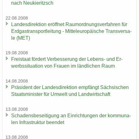
nach Neu­kie­ritzsch
22.08.2008
Lan­des­di­rek­ti­on er­öff­net Raum­ord­nungs­ver­fah­ren für
Erd­gas­trans­port­lei­tung - Mit­tel­eu­ro­päi­sche Trans­ver­sa­
le (MET)
19.08.2008
Frei­staat för­dert Ver­bes­se­rung der Lebens-​ und Er­
werbs­si­tua­ti­on von Frau­en im länd­li­chen Raum
14.08.2008
Prä­si­dent der Lan­des­di­rek­ti­on emp­fängt Säch­si­schen
Staats­mi­nis­ter für Um­welt und Land­wirt­schaft
13.08.2008
Scha­dens­be­sei­ti­gung an Ein­rich­tun­gen der kom­mu­na­
len In­fra­struk­tur be­en­det
13.08.2008