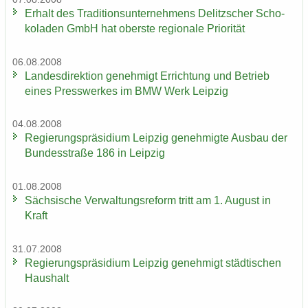
Er­halt des Tra­di­ti­ons­un­ter­neh­mens De­litz­scher Scho­
ko­la­den GmbH hat obers­te re­gio­na­le Prio­ri­tät
06.08.2008
Lan­des­di­rek­ti­on ge­neh­migt Er­rich­tung und Be­trieb
eines Press­wer­kes im BMW Werk Leip­zig
04.08.2008
Re­gie­rungs­prä­si­di­um Leip­zig ge­neh­mig­te Aus­bau der
Bun­des­stra­ße 186 in Leip­zig
01.08.2008
Säch­si­sche Ver­wal­tungs­re­form tritt am 1. Au­gust in
Kraft
31.07.2008
Re­gie­rungs­prä­si­di­um Leip­zig ge­neh­migt städ­ti­schen
Haus­halt