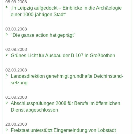
08.09.2008
„In Leip­zig auf­ge­deckt – Ein­bli­cke in die Ar­chäo­lo­gie
einer 1000-​jährigen Stadt“
03.09.2008
"Die ganze ac­tion hat ge­prägt"
02.09.2008
Grü­nes Licht für Aus­bau der B 107 in Groß­bo­then
02.09.2008
Lan­des­di­rek­ti­on ge­neh­migt grund­haf­te Deich­in­stand­
set­zung
01.09.2008
Ab­schluss­prü­fun­gen 2008 für Be­ru­fe im öf­fent­li­chen
Dienst ab­ge­schlos­sen
28.08.2008
Frei­staat un­ter­stützt Ein­ge­mein­dung von Lob­städt