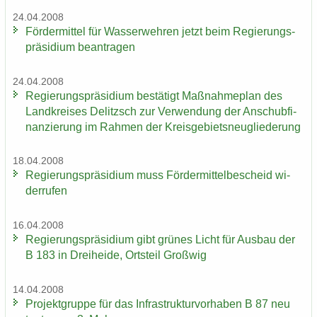
24.04.2008
För­der­mit­tel für Was­ser­weh­ren jetzt beim Re­gie­rungs­
prä­si­di­um be­an­tra­gen
24.04.2008
Re­gie­rungs­prä­si­di­um be­stä­tigt Maß­nah­me­plan des
Land­krei­ses De­litzsch zur Ver­wen­dung der An­schub­fi­
nan­zie­rung im Rah­men der Kreis­ge­biets­neu­glie­de­rung
18.04.2008
Re­gie­rungs­prä­si­di­um muss För­der­mit­tel­be­scheid wi­
der­ru­fen
16.04.2008
Re­gie­rungs­prä­si­di­um gibt grü­nes Licht für Aus­bau der
B 183 in Drei­hei­de, Orts­teil Groß­wig
14.04.2008
Pro­jekt­grup­pe für das In­fra­struk­tur­vor­ha­ben B 87 neu