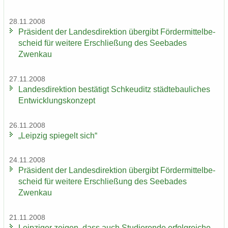
28.11.2008
Prä­si­dent der Lan­des­di­rek­ti­on über­gibt För­der­mit­tel­be­
scheid für wei­te­re Er­schlie­ßung des See­ba­des
Zwenkau
27.11.2008
Lan­des­di­rek­ti­on be­stä­tigt Schkeu­ditz städ­te­bau­li­ches
Ent­wick­lungs­kon­zept
26.11.2008
„Leip­zig spie­gelt sich“
24.11.2008
Prä­si­dent der Lan­des­di­rek­ti­on über­gibt För­der­mit­tel­be­
scheid für wei­te­re Er­schlie­ßung des See­ba­des
Zwenkau
21.11.2008
Leip­zi­ger zei­gen, dass auch Stu­die­ren­de er­folg­rei­che