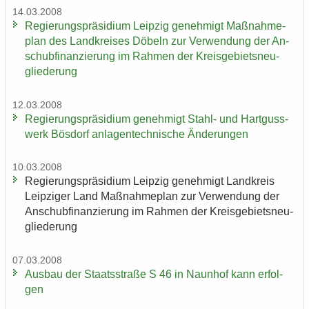
14.03.2008
Re­gie­rungs­prä­si­di­um Leip­zig ge­neh­migt Maß­nah­me­
plan des Land­krei­ses Dö­beln zur Ver­wen­dung der An­
schub­fi­nan­zie­rung im Rah­men der Kreis­ge­biets­neu­
glie­de­rung
12.03.2008
Re­gie­rungs­prä­si­di­um ge­neh­migt Stahl-​ und Hart­guss­
werk Bös­dorf an­la­gen­tech­ni­sche Än­de­run­gen
10.03.2008
Re­gie­rungs­prä­si­di­um Leip­zig ge­neh­migt Land­kreis
Leip­zi­ger Land Maß­nah­me­plan zur Ver­wen­dung der
An­schub­fi­nan­zie­rung im Rah­men der Kreis­ge­biets­neu­
glie­de­rung
07.03.2008
Aus­bau der Staats­stra­ße S 46 in Naun­hof kann er­fol­
gen