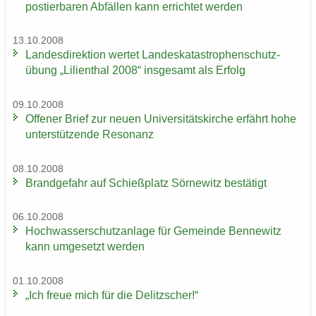
pos­tier­ba­ren Ab­fäl­len kann er­rich­tet wer­den
13.10.2008
Lan­des­di­rek­ti­on wer­tet Lan­des­ka­ta­stro­phen­schutz­
übung „Li­li­en­thal 2008“ ins­ge­samt als Er­folg
09.10.2008
Of­fe­ner Brief zur neuen Uni­ver­si­täts­kir­che er­fährt hohe
un­ter­stüt­zen­de Re­so­nanz
08.10.2008
Brand­ge­fahr auf Schieß­platz Sör­ne­witz be­stä­tigt
06.10.2008
Hoch­was­ser­schutz­an­la­ge für Ge­mein­de Ben­ne­witz
kann um­ge­setzt wer­den
01.10.2008
„Ich freue mich für die De­litz­scher!“