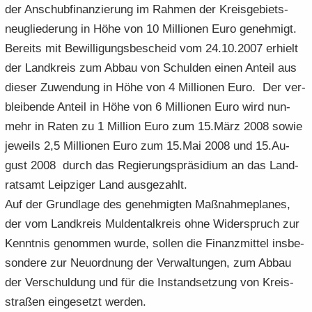
der An­schub­fi­nan­zie­rung im Rah­men der Kreis­ge­biets­
e
e
­
t
a
­
n
neu­glie­de­rung in Höhe von 10 Mil­lio­nen Euro ge­neh­migt.
n
o
i
­
m
­
­
n
­
Be­reits mit Be­wil­li­gungs­be­scheid vom 24.10.2007 er­hielt
t
a
d
d
o
i
­
der Land­kreis zum Abbau von Schul­den einen An­teil aus
e
e
n
­
t
die­ser Zu­wen­dung in Höhe von 4 Mil­lio­nen Euro. Der ver­
N
N
o
i
blei­ben­de An­teil in Höhe von 6 Mil­lio­nen Euro wird nun­
a
a
n
­
­
­
mehr in Raten zu 1 Mil­li­on Euro zum 15.März 2008 sowie
o
v
v
n
je­weils 2,5 Mil­lio­nen Euro zum 15.Mai 2008 und 15.Au­
i
i
gust 2008 durch das Re­gie­rungs­prä­si­di­um an das Land­
­
­
rats­amt Leip­zi­ger Land aus­ge­zahlt.
g
g
Auf der Grund­la­ge des ge­neh­mig­ten Maß­nah­me­pla­nes,
a
a
­
­
der vom Land­kreis Mul­den­tal­kreis ohne Wi­der­spruch zur
t
t
Kennt­nis ge­nom­men wurde, sol­len die Fi­nanz­mit­tel ins­be­
i
i
son­de­re zur Neu­ord­nung der Ver­wal­tun­gen, zum Abbau
­
­
der Ver­schul­dung und für die In­stand­set­zung von Kreis­
o
o
n
n
stra­ßen ein­ge­setzt wer­den.