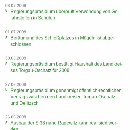
08.07.2008
Re­gie­rungs­prä­si­di­um über­prüft Ver­wen­dung von Ge­
fahr­stof­fen in Schu­len
01.07.2008
Be­räu­mung des Schieß­plat­zes in Mü­geln ist ab­ge­
schlos­sen
30.06.2008
Re­gie­rungs­prä­si­di­um be­stä­tigt Haus­halt des Land­krei­
ses Torgau-​Oschatz für 2008
27.06.2008
Re­gie­rungs­prä­si­di­um ge­neh­migt öffentlich-​rechtlichen
Ver­trag zwi­schen den Land­krei­sen Torgau-​Oschatz
und De­litzsch
26.06.2008
Aus­bau der S 38 nahe Ra­ge­witz kann rea­li­siert wer­
den