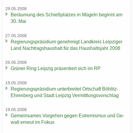
29.05.2008
Be­räu­mung des Schieß­plat­zes in Mü­geln be­ginnt am
30. Mai
27.05.2008
Re­gie­rungs­prä­si­di­um ge­neh­migt Land­kreis Leip­zi­ger
Land Nach­trags­haus­halt für das Haus­halts­jahr 2008
26.05.2008
Grü­ner Ring Leip­zig prä­sen­tiert sich im RP
19.05.2008
Re­gie­rungs­prä­si­di­um un­ter­brei­tet Ort­schaft Böhlitz-​
Ehrenberg und Stadt Leip­zig Ver­mitt­lungs­vor­schlag
19.05.2008
Ge­mein­sa­mes Vor­ge­hen gegen Ex­tre­mis­mus und Ge­
walt er­neut im Fokus