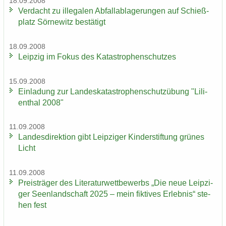
18.09.2008
Ver­dacht zu il­le­ga­len Ab­fall­ab­la­ge­run­gen auf Schieß­
platz Sör­ne­witz be­stä­tigt
18.09.2008
Leip­zig im Fokus des Ka­ta­stro­phen­schut­zes
15.09.2008
Ein­la­dung zur Lan­des­ka­ta­stro­phen­schutz­übung "Li­li­
en­thal 2008"
11.09.2008
Lan­des­di­rek­ti­on gibt Leip­zi­ger Kin­der­stif­tung grü­nes
Licht
11.09.2008
Preis­trä­ger des Li­te­ra­tur­wett­be­werbs „Die neue Leip­zi­
ger Se­en­land­schaft 2025 – mein fik­ti­ves Er­leb­nis“ ste­
hen fest