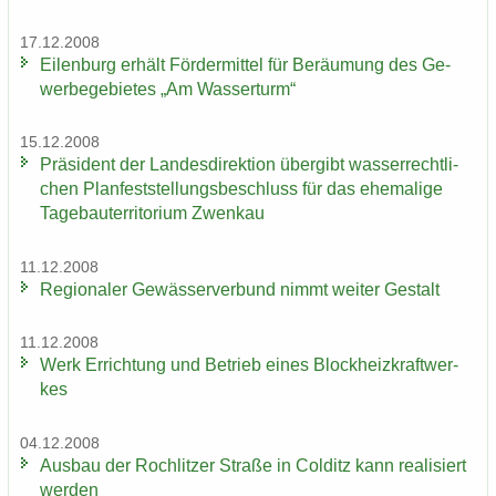
17.12.2008
Ei­len­burg er­hält För­der­mit­tel für Be­räu­mung des Ge­
wer­be­ge­bie­tes „Am Was­ser­turm“
15.12.2008
Prä­si­dent der Lan­des­di­rek­ti­on über­gibt was­ser­recht­li­
chen Plan­fest­stel­lungs­be­schluss für das ehe­ma­li­ge
Ta­ge­bau­ter­ri­to­ri­um Zwenkau
11.12.2008
Re­gio­na­ler Ge­wäs­ser­ver­bund nimmt wei­ter Ge­stalt
11.12.2008
Werk Er­rich­tung und Be­trieb eines Block­heiz­kraft­wer­
kes
04.12.2008
Aus­bau der Roch­lit­zer Stra­ße in Col­ditz kann rea­li­siert
wer­den