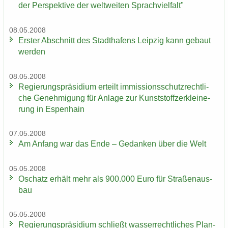
der Per­spek­ti­ve der welt­wei­ten Sprach­viel­falt"
08.05.2008
Ers­ter Ab­schnitt des Stadt­ha­fens Leip­zig kann ge­baut
wer­den
08.05.2008
Re­gie­rungs­prä­si­di­um er­teilt im­mis­si­ons­schutz­recht­li­
che Ge­neh­mi­gung für An­la­ge zur Kunst­stoff­zer­klei­ne­
rung in Es­pen­hain
07.05.2008
Am An­fang war das Ende – Ge­dan­ken über die Welt
05.05.2008
Oschatz er­hält mehr als 900.000 Euro für Stra­ßen­aus­
bau
05.05.2008
Re­gie­rungs­prä­si­di­um schließt was­ser­recht­li­ches Plan­