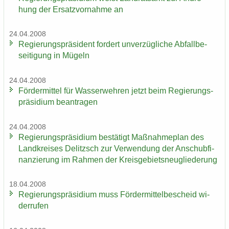
hung der Er­satz­vor­nah­me an
24.04.2008
Re­gie­rungs­prä­si­dent for­dert un­ver­züg­li­che Ab­fall­be­
sei­ti­gung in Mü­geln
24.04.2008
För­der­mit­tel für Was­ser­weh­ren jetzt beim Re­gie­rungs­
prä­si­di­um be­an­tra­gen
24.04.2008
Re­gie­rungs­prä­si­di­um be­stä­tigt Maß­nah­me­plan des
Land­krei­ses De­litzsch zur Ver­wen­dung der An­schub­fi­
nan­zie­rung im Rah­men der Kreis­ge­biets­neu­glie­de­rung
18.04.2008
Re­gie­rungs­prä­si­di­um muss För­der­mit­tel­be­scheid wi­
der­ru­fen