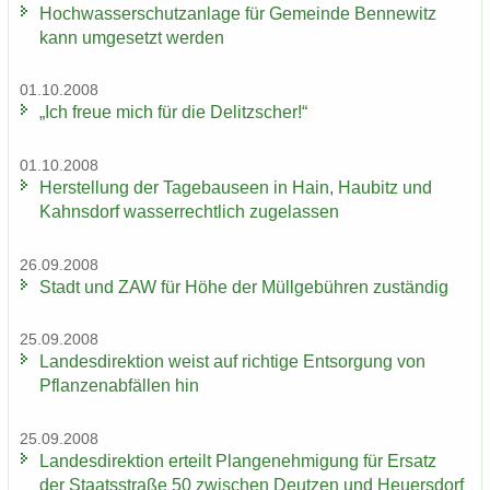
Hoch­was­ser­schutz­an­la­ge für Ge­mein­de Ben­ne­witz
kann um­ge­setzt wer­den
01.10.2008
„Ich freue mich für die De­litz­scher!“
01.10.2008
Her­stel­lung der Ta­ge­bau­se­en in Hain, Hau­bitz und
Kahns­dorf was­ser­recht­lich zu­ge­las­sen
26.09.2008
Stadt und ZAW für Höhe der Müll­ge­büh­ren zu­stän­dig
25.09.2008
Lan­des­di­rek­ti­on weist auf rich­ti­ge Ent­sor­gung von
Pflan­zen­ab­fäl­len hin
25.09.2008
Lan­des­di­rek­ti­on er­teilt Plan­ge­neh­mi­gung für Er­satz
der Staats­stra­ße 50 zwi­schen Deut­zen und Heu­ers­dorf