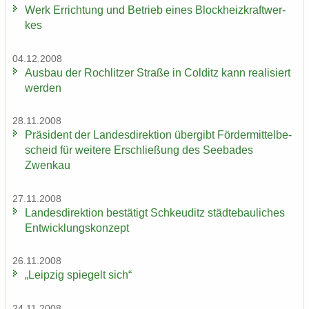
Werk Er­rich­tung und Be­trieb eines Block­heiz­kraft­wer­
kes
04.12.2008
Aus­bau der Roch­lit­zer Stra­ße in Col­ditz kann rea­li­siert
wer­den
28.11.2008
Prä­si­dent der Lan­des­di­rek­ti­on über­gibt För­der­mit­tel­be­
scheid für wei­te­re Er­schlie­ßung des See­ba­des
Zwenkau
27.11.2008
Lan­des­di­rek­ti­on be­stä­tigt Schkeu­ditz städ­te­bau­li­ches
Ent­wick­lungs­kon­zept
26.11.2008
„Leip­zig spie­gelt sich“
24.11.2008