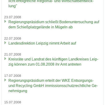
licht er­folg­rei­che Regional-​ und Wirt­schafts­ent­wick­
lung"
23.07.2008
Re­gie­rungs­prä­si­di­um schließt Bo­den­un­ter­su­chung auf
dem Schieß­platz­ge­län­de in Mü­geln ab
22.07.2008
Lan­des­di­rek­ti­on Leip­zig nimmt Ar­beit auf
21.07.2008
Kreis­rä­te und Land­rat des künf­ti­gen Land­krei­ses Leip­
zig kön­nen zum 01.08.2008 ihr Amt an­tre­ten
17.07.2008
Re­gie­rungs­prä­si­di­um er­teilt der WKE Entsorgungs-​
und Re­cy­cling GmbH im­mis­si­ons­schutz­recht­li­che Ge­
neh­mi­gung
15.07.2008