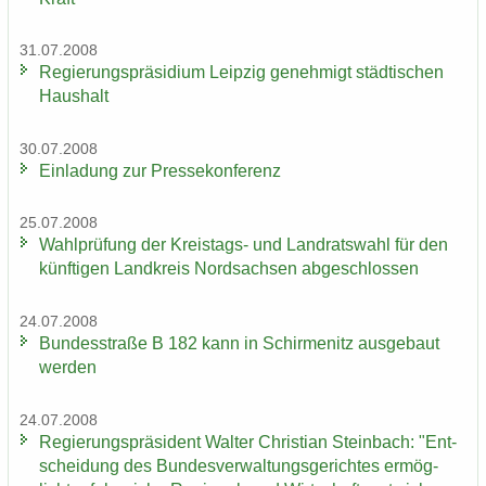
31.07.2008
Re­gie­rungs­prä­si­di­um Leip­zig ge­neh­migt städ­ti­schen
Haus­halt
30.07.2008
Ein­la­dung zur Pres­se­kon­fe­renz
25.07.2008
Wahl­prü­fung der Kreistags-​ und Land­rats­wahl für den
künf­ti­gen Land­kreis Nord­sach­sen ab­ge­schlos­sen
24.07.2008
Bun­des­stra­ße B 182 kann in Schir­menitz aus­ge­baut
wer­den
24.07.2008
Re­gie­rungs­prä­si­dent Wal­ter Chris­ti­an Stein­bach: "Ent­
schei­dung des Bun­des­ver­wal­tungs­ge­rich­tes er­mög­