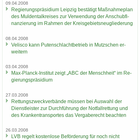
09.04.2008
Re­gie­rungs­prä­si­di­um Leip­zig be­stä­tigt Maß­nah­me­plan
des Mul­den­tal­krei­ses zur Ver­wen­dung der An­schub­fi­
nan­zie­rung im Rah­men der Kreis­ge­biets­neu­glie­de­rung
08.04.2008
Ve­lis­co kann Pu­ten­schlacht­be­trieb in Mutz­schen er­
wei­tern
03.04.2008
Max-​Planck-Institut zeigt „ABC der Mensch­heit“ im Re­
gie­rungs­prä­si­di­um
27.03.2008
Ret­tungs­zweck­ver­bän­de müs­sen bei Aus­wahl der
Dienst­leis­ter zur Durch­füh­rung der Not­fall­ret­tung und
des Kran­ken­trans­por­tes das Ver­ga­be­recht be­ach­ten
26.03.2008
LVB re­gelt kos­ten­lo­se Be­för­de­rung für noch nicht