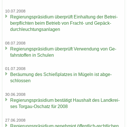
10.07.2008
Re­gie­rungs­prä­si­di­um über­prüft Ein­hal­tung der Be­trei­
ber­pflich­ten beim Be­trieb von Fracht-​ und Ge­päck­
durch­leuch­tungs­an­la­gen
08.07.2008
Re­gie­rungs­prä­si­di­um über­prüft Ver­wen­dung von Ge­
fahr­stof­fen in Schu­len
01.07.2008
Be­räu­mung des Schieß­plat­zes in Mü­geln ist ab­ge­
schlos­sen
30.06.2008
Re­gie­rungs­prä­si­di­um be­stä­tigt Haus­halt des Land­krei­
ses Torgau-​Oschatz für 2008
27.06.2008
Re­gie­rungs­prä­si­di­um ge­neh­migt öffentlich-​rechtlichen