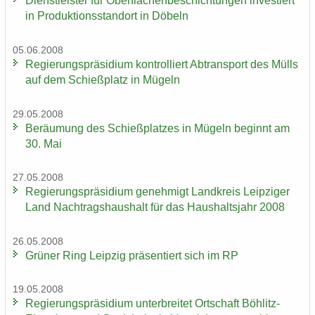
Dienst­leis­ter für Ober­flä­chen­be­schich­tun­gen in­ves­tiert
in Pro­duk­ti­ons­stand­ort in Dö­beln
05.06.2008
Re­gie­rungs­prä­si­di­um kon­trol­liert Ab­trans­port des Mülls
auf dem Schieß­platz in Mü­geln
29.05.2008
Be­räu­mung des Schieß­plat­zes in Mü­geln be­ginnt am
30. Mai
27.05.2008
Re­gie­rungs­prä­si­di­um ge­neh­migt Land­kreis Leip­zi­ger
Land Nach­trags­haus­halt für das Haus­halts­jahr 2008
26.05.2008
Grü­ner Ring Leip­zig prä­sen­tiert sich im RP
19.05.2008
Re­gie­rungs­prä­si­di­um un­ter­brei­tet Ort­schaft Böhlitz-​