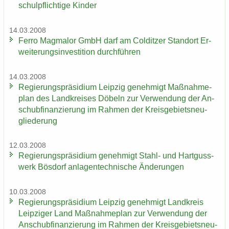
schul­pflich­ti­ge Kin­der
14.03.2008
Ferro Mag­ma­lor GmbH darf am Col­dit­zer Stand­ort Er­
wei­te­rungs­in­ves­ti­ti­on durch­füh­ren
14.03.2008
Re­gie­rungs­prä­si­di­um Leip­zig ge­neh­migt Maß­nah­me­
plan des Land­krei­ses Dö­beln zur Ver­wen­dung der An­
schub­fi­nan­zie­rung im Rah­men der Kreis­ge­biets­neu­
glie­de­rung
12.03.2008
Re­gie­rungs­prä­si­di­um ge­neh­migt Stahl-​ und Hart­guss­
werk Bös­dorf an­la­gen­tech­ni­sche Än­de­run­gen
10.03.2008
Re­gie­rungs­prä­si­di­um Leip­zig ge­neh­migt Land­kreis
Leip­zi­ger Land Maß­nah­me­plan zur Ver­wen­dung der
An­schub­fi­nan­zie­rung im Rah­men der Kreis­ge­biets­neu­