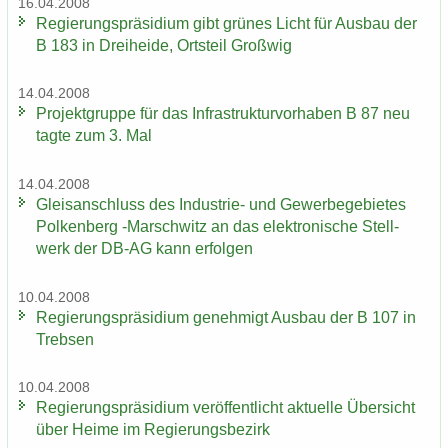
16.04.2008
Re­gie­rungs­prä­si­di­um gibt grü­nes Licht für Aus­bau der
B 183 in Drei­hei­de, Orts­teil Groß­wig
14.04.2008
Pro­jekt­grup­pe für das In­fra­struk­tur­vor­ha­ben B 87 neu
tagte zum 3. Mal
14.04.2008
Gleis­an­schluss des Industrie-​ und Ge­wer­be­ge­bie­tes
Pol­ken­berg -​Marschwitz an das elek­tro­ni­sche Stell­
werk der DB-AG kann er­fol­gen
10.04.2008
Re­gie­rungs­prä­si­di­um ge­neh­migt Aus­bau der B 107 in
Treb­sen
10.04.2008
Re­gie­rungs­prä­si­di­um ver­öf­fent­licht ak­tu­el­le Über­sicht
über Heime im Re­gie­rungs­be­zirk