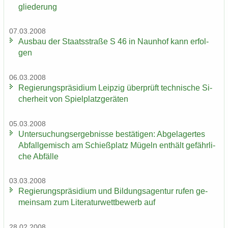
glie­de­rung
07.03.2008
Aus­bau der Staats­stra­ße S 46 in Naun­hof kann er­fol­
gen
06.03.2008
Re­gie­rungs­prä­si­di­um Leip­zig über­prüft tech­ni­sche Si­
cher­heit von Spiel­platz­ge­rä­ten
05.03.2008
Un­ter­su­chungs­er­geb­nis­se be­stä­ti­gen: Ab­ge­la­ger­tes
Ab­fall­ge­misch am Schieß­platz Mü­geln ent­hält ge­fähr­li­
che Ab­fäl­le
03.03.2008
Re­gie­rungs­prä­si­di­um und Bil­dungs­agen­tur rufen ge­
mein­sam zum Li­te­ra­tur­wett­be­werb auf
28.02.2008