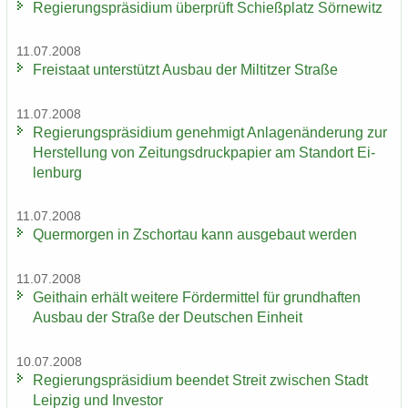
Re­gie­rungs­prä­si­di­um über­prüft Schieß­platz Sör­ne­witz
11.07.2008
Frei­staat un­ter­stützt Aus­bau der Mil­tit­zer Stra­ße
11.07.2008
Re­gie­rungs­prä­si­di­um ge­neh­migt An­la­gen­än­de­rung zur
Her­stel­lung von Zei­tungs­druck­pa­pier am Stand­ort Ei­
len­burg
11.07.2008
Quer­mor­gen in Zschor­tau kann aus­ge­baut wer­den
11.07.2008
Geit­hain er­hält wei­te­re För­der­mit­tel für grund­haf­ten
Aus­bau der Stra­ße der Deut­schen Ein­heit
10.07.2008
Re­gie­rungs­prä­si­di­um be­en­det Streit zwi­schen Stadt
Leip­zig und In­ves­tor