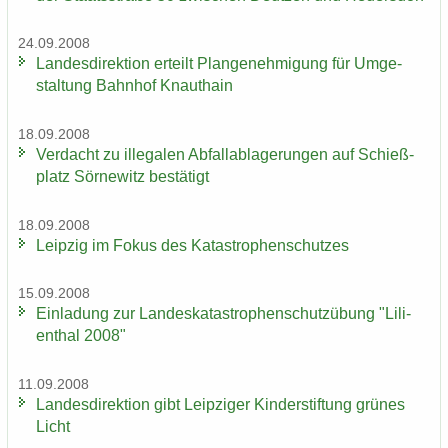
24.09.2008
Lan­des­di­rek­ti­on er­teilt Plan­ge­neh­mi­gung für Um­ge­
stal­tung Bahn­hof Knaut­hain
18.09.2008
Ver­dacht zu il­le­ga­len Ab­fall­ab­la­ge­run­gen auf Schieß­
platz Sör­ne­witz be­stä­tigt
18.09.2008
Leip­zig im Fokus des Ka­ta­stro­phen­schut­zes
15.09.2008
Ein­la­dung zur Lan­des­ka­ta­stro­phen­schutz­übung "Li­li­
en­thal 2008"
11.09.2008
Lan­des­di­rek­ti­on gibt Leip­zi­ger Kin­der­stif­tung grü­nes
Licht