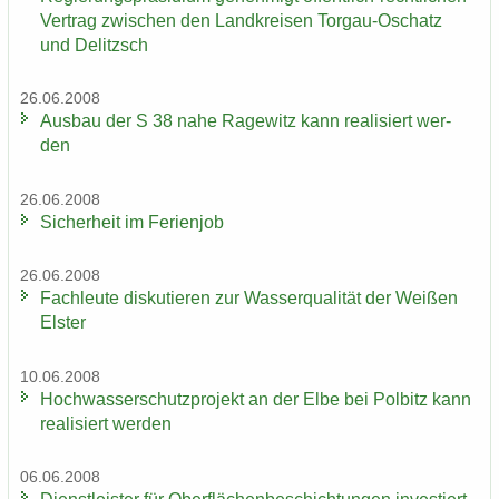
Ver­trag zwi­schen den Land­krei­sen Torgau-​Oschatz
und De­litzsch
26.06.2008
Aus­bau der S 38 nahe Ra­ge­witz kann rea­li­siert wer­
den
26.06.2008
Si­cher­heit im Fe­ri­en­job
26.06.2008
Fach­leu­te dis­ku­tie­ren zur Was­ser­qua­li­tät der Wei­ßen
Els­ter
10.06.2008
Hoch­was­ser­schutz­pro­jekt an der Elbe bei Pol­bitz kann
rea­li­siert wer­den
06.06.2008