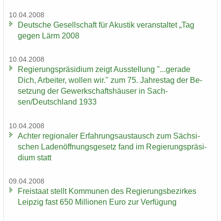
10.04.2008
Deut­sche Ge­sell­schaft für Akus­tik ver­an­stal­tet „Tag
gegen Lärm 2008
10.04.2008
Re­gie­rungs­prä­si­di­um zeigt Aus­stel­lung "...ge­ra­de
Dich, Ar­bei­ter, wol­len wir." zum 75. Jah­res­tag der Be­
set­zung der Ge­werk­schafts­häu­ser in Sach­
sen/Deutsch­land 1933
10.04.2008
Ach­ter re­gio­na­ler Er­fah­rungs­aus­tausch zum Säch­si­
schen La­den­öff­nungs­ge­setz fand im Re­gie­rungs­prä­si­
di­um statt
09.04.2008
Frei­staat stellt Kom­mu­nen des Re­gie­rungs­be­zir­kes
Leip­zig fast 650 Mil­lio­nen Euro zur Ver­fü­gung