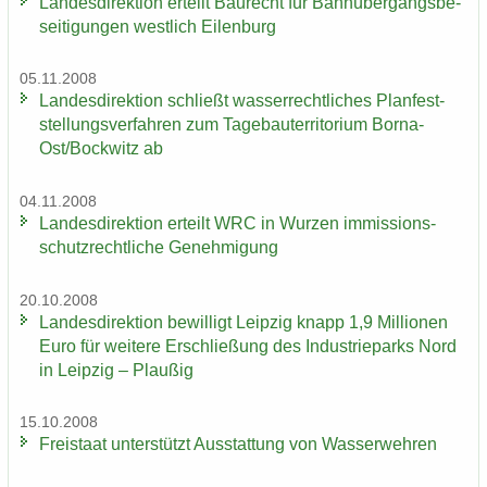
Lan­des­di­rek­ti­on er­teilt Bau­recht für Bahn­über­gangs­be­
sei­ti­gun­gen west­lich Ei­len­burg
05.11.2008
Lan­des­di­rek­ti­on schließt was­ser­recht­li­ches Plan­fest­
stel­lungs­ver­fah­ren zum Ta­ge­bau­ter­ri­to­ri­um Borna-​
Ost/Bock­witz ab
04.11.2008
Lan­des­di­rek­ti­on er­teilt WRC in Wur­zen im­mis­si­ons­
schutz­recht­li­che Ge­neh­mi­gung
20.10.2008
Lan­des­di­rek­ti­on be­wil­ligt Leip­zig knapp 1,9 Mil­lio­nen
Euro für wei­te­re Er­schlie­ßung des In­dus­trie­parks Nord
in Leip­zig – Plau­ßig
15.10.2008
Frei­staat un­ter­stützt Aus­stat­tung von Was­ser­weh­ren