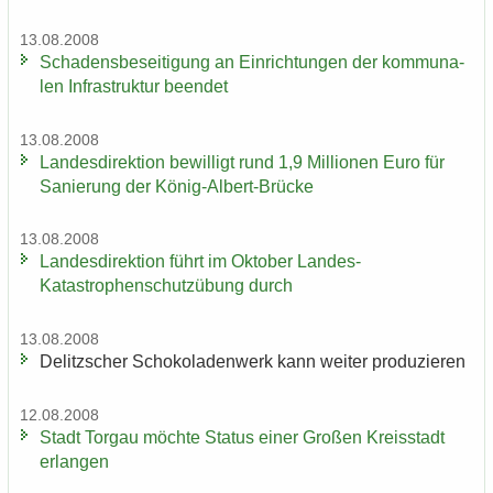
13.08.2008
Scha­dens­be­sei­ti­gung an Ein­rich­tun­gen der kom­mu­na­
len In­fra­struk­tur be­en­det
13.08.2008
Lan­des­di­rek­ti­on be­wil­ligt rund 1,9 Mil­lio­nen Euro für
Sa­nie­rung der König-​Albert-Brücke
13.08.2008
Lan­des­di­rek­ti­on führt im Ok­to­ber Landes-​
Katastrophenschutzübung durch
13.08.2008
De­litz­scher Scho­ko­la­den­werk kann wei­ter pro­du­zie­ren
12.08.2008
Stadt Tor­gau möch­te Sta­tus einer Gro­ßen Kreis­stadt
er­lan­gen