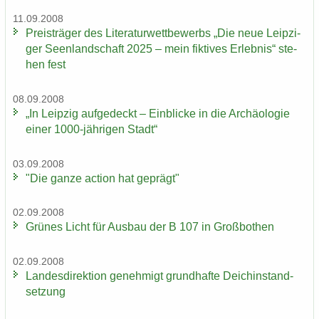
11.09.2008
Preis­trä­ger des Li­te­ra­tur­wett­be­werbs „Die neue Leip­zi­
ger Se­en­land­schaft 2025 – mein fik­ti­ves Er­leb­nis“ ste­
hen fest
08.09.2008
„In Leip­zig auf­ge­deckt – Ein­bli­cke in die Ar­chäo­lo­gie
einer 1000-​jährigen Stadt“
03.09.2008
"Die ganze ac­tion hat ge­prägt"
02.09.2008
Grü­nes Licht für Aus­bau der B 107 in Groß­bo­then
02.09.2008
Lan­des­di­rek­ti­on ge­neh­migt grund­haf­te Deich­in­stand­
set­zung