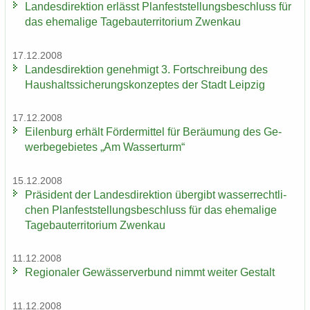
Lan­des­di­rek­ti­on er­lässt Plan­fest­stel­lungs­be­schluss für
das ehe­ma­li­ge Ta­ge­bau­ter­ri­to­ri­um Zwenkau
17.12.2008
Lan­des­di­rek­ti­on ge­neh­migt 3. Fort­schrei­bung des
Haus­halts­si­che­rungs­kon­zep­tes der Stadt Leip­zig
17.12.2008
Ei­len­burg er­hält För­der­mit­tel für Be­räu­mung des Ge­
wer­be­ge­bie­tes „Am Was­ser­turm“
15.12.2008
Prä­si­dent der Lan­des­di­rek­ti­on über­gibt was­ser­recht­li­
chen Plan­fest­stel­lungs­be­schluss für das ehe­ma­li­ge
Ta­ge­bau­ter­ri­to­ri­um Zwenkau
11.12.2008
Re­gio­na­ler Ge­wäs­ser­ver­bund nimmt wei­ter Ge­stalt
11.12.2008