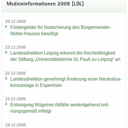
Me­di­en­in­for­ma­tio­nen 2008 [LDL]
29.12.2008
För­der­gel­der für Not­si­che­rung des Bürgermeister-​
Müller-Hauses be­wil­ligt
23.12.2008
Lan­des­di­rek­ti­on Leip­zig er­kennt die Rechts­fä­hig­keit
der Stif­tung „Uni­ver­si­täts­kir­che St. Pauli zu Leip­zig“ an
22.12.2008
Lan­des­di­rek­ti­on ge­neh­migt Än­de­rung einer Neu­tra­li­sa­
ti­ons­an­la­ge in Es­pen­hain
19.12.2008
Ent­sor­gung Mü­gel­ner Ab­fäl­le wei­test­ge­hend ord­
nungs­ge­mäß er­folgt
19.12.2008