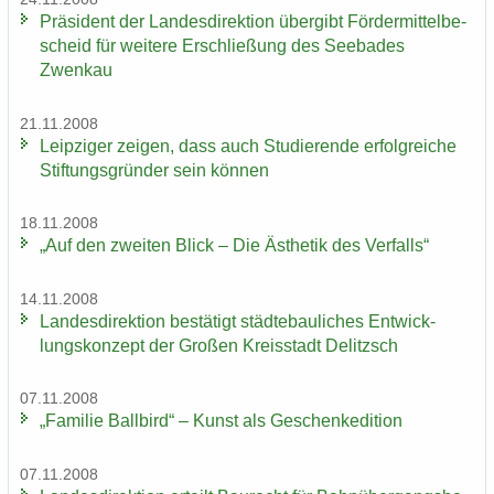
Prä­si­dent der Lan­des­di­rek­ti­on über­gibt För­der­mit­tel­be­
scheid für wei­te­re Er­schlie­ßung des See­ba­des
Zwenkau
21.11.2008
Leip­zi­ger zei­gen, dass auch Stu­die­ren­de er­folg­rei­che
Stif­tungs­grün­der sein kön­nen
18.11.2008
„Auf den zwei­ten Blick – Die Äs­the­tik des Ver­falls“
14.11.2008
Lan­des­di­rek­ti­on be­stä­tigt städ­te­bau­li­ches Ent­wick­
lungs­kon­zept der Gro­ßen Kreis­stadt De­litzsch
07.11.2008
„Fa­mi­lie Ball­bird“ – Kunst als Ge­schen­ke­di­ti­on
07.11.2008