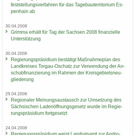
fest­stel­lungs­ver­fah­ren für das Ta­ge­bau­ter­ri­to­ri­um Es­
pen­hain ab
30.04.2008
Grim­ma er­hält für Tag der Sach­sen 2008 fi­nan­zi­el­le
Un­ter­stüt­zung
30.04.2008
Re­gie­rungs­prä­si­di­um be­stä­tigt Maß­nah­me­plan des
Land­krei­ses Torgau-​Oschatz zur Ver­wen­dung der An­
schub­fi­nan­zie­rung im Rah­men der Kreis­ge­biets­neu­
glie­de­rung
29.04.2008
Re­gio­na­ler Mei­nungs­aus­tausch zur Um­set­zung des
Säch­si­schen La­den­öff­nungs­ge­setz wurde im Re­gie­
rungs­prä­si­di­um fort­ge­setzt
24.04.2008
Re­gie­rungs­prä­si­di­um weist Land­rats­amt zur An­dro­