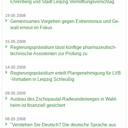
Ehrenberg und Stadt Leip­zig Ver­mitt­lungs­vor­schlag
19.05.2008
Ge­mein­sa­mes Vor­ge­hen gegen Ex­tre­mis­mus und Ge­
walt er­neut im Fokus
15.05.2008
Re­gie­rungs­prä­si­di­um lässt künf­ti­ge pharmazeutisch-​
technische As­sis­ten­ten zur Prü­fung zu
14.05.2008
Re­gie­rungs­prä­si­di­um er­teilt Plan­ge­neh­mi­gung für LVB
-​Vorhaben in Leip­zig Schleu­ßig
09.05.2008
Aus­bau des Zschopautal-​Radwanderweges in Wald­
heim ist fi­nan­zi­ell ge­si­chert
08.05.2008
"Ver­ste­hen Sie Deutsch? Die deut­sche Spra­che aus