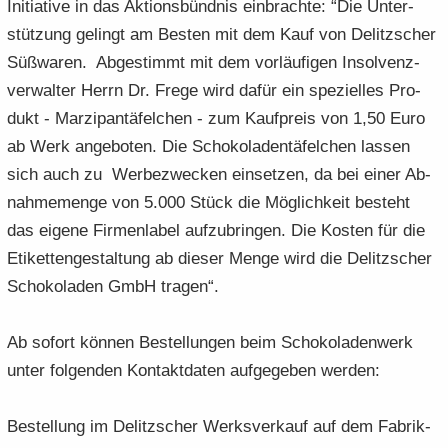
In­itia­ti­ve in das Ak­ti­ons­bünd­nis ein­brach­te: “Die Un­ter­
stüt­zung ge­lingt am Bes­ten mit dem Kauf von De­litz­scher
Süß­wa­ren. Ab­ge­stimmt mit dem vor­läu­fi­gen In­sol­venz­
ver­wal­ter Herrn Dr. Frege wird dafür ein spe­zi­el­les Pro­
dukt - Mar­zi­pan­tä­fel­chen - zum Kauf­preis von 1,50 Euro
ab Werk an­ge­bo­ten. Die Scho­ko­la­den­tä­fel­chen las­sen
sich auch zu Wer­be­zwe­cken ein­set­zen, da bei einer Ab­
nah­me­men­ge von 5.000 Stück die Mög­lich­keit be­steht
das ei­ge­ne Fir­men­la­bel auf­zu­brin­gen. Die Kos­ten für die
Eti­ket­ten­ge­stal­tung ab die­ser Menge wird die De­litz­scher
Scho­ko­la­den GmbH tra­gen“.
Ab so­fort kön­nen Be­stel­lun­gen beim Scho­ko­la­den­werk
unter fol­gen­den Kon­takt­da­ten auf­ge­ge­ben wer­den:
Be­stel­lung im De­litz­scher Werks­ver­kauf auf dem Fa­brik­