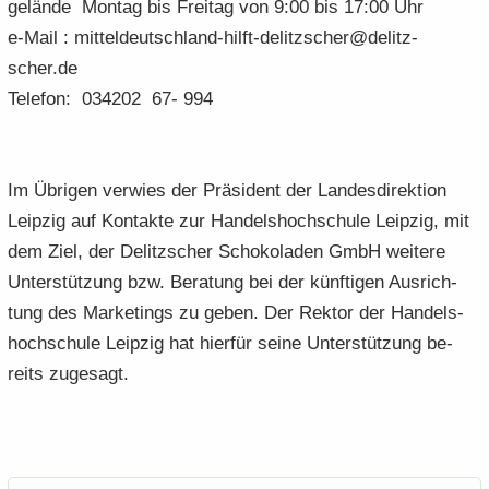
ge­län­de Mon­tag bis Frei­tag von 9:00 bis 17:00 Uhr
e-​Mail : mitteldeutschland-​hilft-delitzscher@de­litz­
scher.de
Te­le­fon: 034202 67- 994
Im Üb­ri­gen ver­wies der Prä­si­dent der Lan­des­di­rek­ti­on
Leip­zig auf Kon­tak­te zur Han­dels­hoch­schu­le Leip­zig, mit
dem Ziel, der De­litz­scher Scho­ko­la­den GmbH wei­te­re
Un­ter­stüt­zung bzw. Be­ra­tung bei der künf­ti­gen Aus­rich­
tung des Mar­ke­tings zu geben. Der Rek­tor der Han­dels­
hoch­schu­le Leip­zig hat hier­für seine Un­ter­stüt­zung be­
reits zu­ge­sagt.