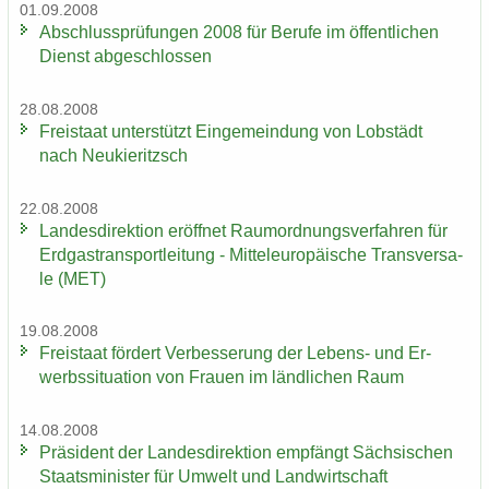
01.09.2008
Ab­schluss­prü­fun­gen 2008 für Be­ru­fe im öf­fent­li­chen
Dienst ab­ge­schlos­sen
28.08.2008
Frei­staat un­ter­stützt Ein­ge­mein­dung von Lob­städt
nach Neu­kie­ritzsch
22.08.2008
Lan­des­di­rek­ti­on er­öff­net Raum­ord­nungs­ver­fah­ren für
Erd­gas­trans­port­lei­tung - Mit­tel­eu­ro­päi­sche Trans­ver­sa­
le (MET)
19.08.2008
Frei­staat för­dert Ver­bes­se­rung der Lebens-​ und Er­
werbs­si­tua­ti­on von Frau­en im länd­li­chen Raum
14.08.2008
Prä­si­dent der Lan­des­di­rek­ti­on emp­fängt Säch­si­schen
Staats­mi­nis­ter für Um­welt und Land­wirt­schaft