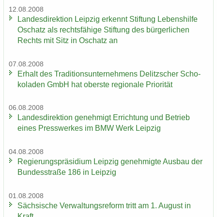
12.08.2008
Lan­des­di­rek­ti­on Leip­zig er­kennt Stif­tung Le­bens­hil­fe
Oschatz als rechts­fä­hi­ge Stif­tung des bür­ger­li­chen
Rechts mit Sitz in Oschatz an
07.08.2008
Er­halt des Tra­di­ti­ons­un­ter­neh­mens De­litz­scher Scho­
ko­la­den GmbH hat obers­te re­gio­na­le Prio­ri­tät
06.08.2008
Lan­des­di­rek­ti­on ge­neh­migt Er­rich­tung und Be­trieb
eines Press­wer­kes im BMW Werk Leip­zig
04.08.2008
Re­gie­rungs­prä­si­di­um Leip­zig ge­neh­mig­te Aus­bau der
Bun­des­stra­ße 186 in Leip­zig
01.08.2008
Säch­si­sche Ver­wal­tungs­re­form tritt am 1. Au­gust in
Kraft