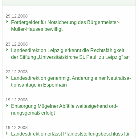
29.12.2008
För­der­gel­der für Not­si­che­rung des Bürgermeister-​
Müller-Hauses be­wil­ligt
23.12.2008
Lan­des­di­rek­ti­on Leip­zig er­kennt die Rechts­fä­hig­keit
der Stif­tung „Uni­ver­si­täts­kir­che St. Pauli zu Leip­zig“ an
22.12.2008
Lan­des­di­rek­ti­on ge­neh­migt Än­de­rung einer Neu­tra­li­sa­
ti­ons­an­la­ge in Es­pen­hain
19.12.2008
Ent­sor­gung Mü­gel­ner Ab­fäl­le wei­test­ge­hend ord­
nungs­ge­mäß er­folgt
19.12.2008
Lan­des­di­rek­ti­on er­lässt Plan­fest­stel­lungs­be­schluss für