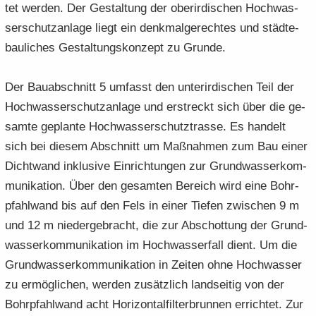
tet wer­den. Der Ge­stal­tung der ober­ir­di­schen Hoch­was­
ser­schutz­an­la­ge liegt ein denk­mal­ge­rech­tes und städ­te­
bau­li­ches Ge­stal­tungs­kon­zept zu Grun­de.
Der Bau­ab­schnitt 5 um­fasst den un­ter­ir­di­schen Teil der
Hoch­was­ser­schutz­an­la­ge und er­streckt sich über die ge­
sam­te ge­plan­te Hoch­was­ser­schutz­tras­se. Es han­delt
sich bei die­sem Ab­schnitt um Maß­nah­men zum Bau einer
Dicht­wand in­klu­si­ve Ein­rich­tun­gen zur Grund­was­ser­kom­
mu­ni­ka­ti­on. Über den ge­sam­ten Be­reich wird eine Bohr­
pfahl­wand bis auf den Fels in einer Tie­fen zwi­schen 9 m
und 12 m nie­der­ge­bracht, die zur Ab­schot­tung der Grund­
was­ser­kom­mu­ni­ka­ti­on im Hoch­was­ser­fall dient. Um die
Grund­was­ser­kom­mu­ni­ka­ti­on in Zei­ten ohne Hoch­was­ser
zu er­mög­li­chen, wer­den zu­sätz­lich land­sei­tig von der
Bohr­pfahl­wand acht Ho­ri­zon­tal­fil­ter­brun­nen er­rich­tet. Zur