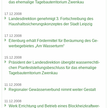
das ehe­ma­li­ge Ta­ge­bau­ter­ri­to­ri­um Zwenkau
17.12.2008
Lan­des­di­rek­ti­on ge­neh­migt 3. Fort­schrei­bung des
Haus­halts­si­che­rungs­kon­zep­tes der Stadt Leip­zig
17.12.2008
Ei­len­burg er­hält För­der­mit­tel für Be­räu­mung des Ge­
wer­be­ge­bie­tes „Am Was­ser­turm“
15.12.2008
Prä­si­dent der Lan­des­di­rek­ti­on über­gibt was­ser­recht­li­
chen Plan­fest­stel­lungs­be­schluss für das ehe­ma­li­ge
Ta­ge­bau­ter­ri­to­ri­um Zwenkau
11.12.2008
Re­gio­na­ler Ge­wäs­ser­ver­bund nimmt wei­ter Ge­stalt
11.12.2008
Werk Er­rich­tung und Be­trieb eines Block­heiz­kraft­wer­