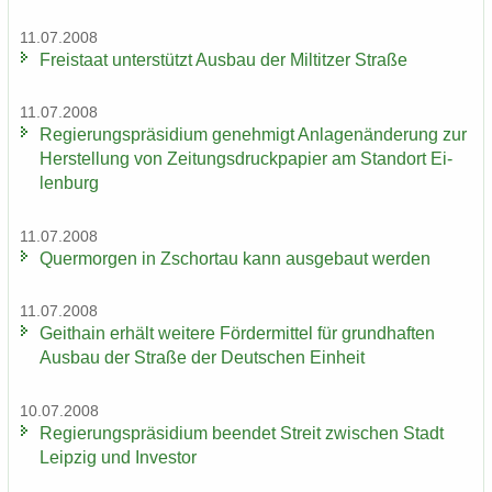
11.07.2008
Frei­staat un­ter­stützt Aus­bau der Mil­tit­zer Stra­ße
11.07.2008
Re­gie­rungs­prä­si­di­um ge­neh­migt An­la­gen­än­de­rung zur
Her­stel­lung von Zei­tungs­druck­pa­pier am Stand­ort Ei­
len­burg
11.07.2008
Quer­mor­gen in Zschor­tau kann aus­ge­baut wer­den
11.07.2008
Geit­hain er­hält wei­te­re För­der­mit­tel für grund­haf­ten
Aus­bau der Stra­ße der Deut­schen Ein­heit
10.07.2008
Re­gie­rungs­prä­si­di­um be­en­det Streit zwi­schen Stadt
Leip­zig und In­ves­tor