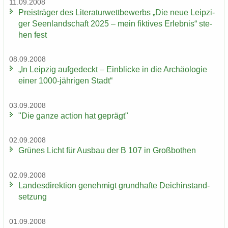
11.09.2008
Preis­trä­ger des Li­te­ra­tur­wett­be­werbs „Die neue Leip­zi­
ger Se­en­land­schaft 2025 – mein fik­ti­ves Er­leb­nis“ ste­
hen fest
08.09.2008
„In Leip­zig auf­ge­deckt – Ein­bli­cke in die Ar­chäo­lo­gie
einer 1000-​jährigen Stadt“
03.09.2008
"Die ganze ac­tion hat ge­prägt"
02.09.2008
Grü­nes Licht für Aus­bau der B 107 in Groß­bo­then
02.09.2008
Lan­des­di­rek­ti­on ge­neh­migt grund­haf­te Deich­in­stand­
set­zung
01.09.2008