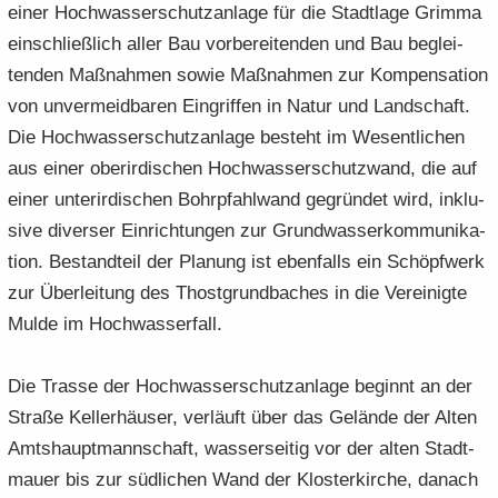
einer Hoch­was­ser­schutz­an­la­ge für die Stadt­la­ge Grim­ma
ein­schließ­lich aller Bau vor­be­rei­ten­den und Bau be­glei­
ten­den Maß­nah­men sowie Maß­nah­men zur Kom­pen­sa­ti­on
von un­ver­meid­ba­ren Ein­grif­fen in Natur und Land­schaft.
Die Hoch­was­ser­schutz­an­la­ge be­steht im We­sent­li­chen
aus einer ober­ir­di­schen Hoch­was­ser­schutz­wand, die auf
einer un­ter­ir­di­schen Bohr­pfahl­wand ge­grün­det wird, in­klu­
si­ve di­ver­ser Ein­rich­tun­gen zur Grund­was­ser­kom­mu­ni­ka­
ti­on. Be­stand­teil der Pla­nung ist eben­falls ein Schöpf­werk
zur Über­lei­tung des Thost­grund­ba­ches in die Ver­ei­nig­te
Mulde im Hoch­was­ser­fall.
Die Tras­se der Hoch­was­ser­schutz­an­la­ge be­ginnt an der
Stra­ße Kel­ler­häu­ser, ver­läuft über das Ge­län­de der Alten
Amts­haupt­mann­schaft, was­ser­sei­tig vor der alten Stadt­
mau­er bis zur süd­li­chen Wand der Klos­ter­kir­che, da­nach