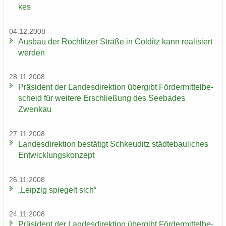
kes
04.12.2008
Aus­bau der Roch­lit­zer Stra­ße in Col­ditz kann rea­li­siert
wer­den
28.11.2008
Prä­si­dent der Lan­des­di­rek­ti­on über­gibt För­der­mit­tel­be­
scheid für wei­te­re Er­schlie­ßung des See­ba­des
Zwenkau
27.11.2008
Lan­des­di­rek­ti­on be­stä­tigt Schkeu­ditz städ­te­bau­li­ches
Ent­wick­lungs­kon­zept
26.11.2008
„Leip­zig spie­gelt sich“
24.11.2008
Prä­si­dent der Lan­des­di­rek­ti­on über­gibt För­der­mit­tel­be­