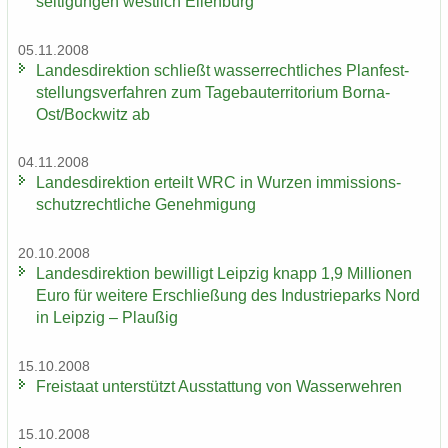
sei­ti­gun­gen west­lich Ei­len­burg
05.11.2008
Lan­des­di­rek­ti­on schließt was­ser­recht­li­ches Plan­fest­
stel­lungs­ver­fah­ren zum Ta­ge­bau­ter­ri­to­ri­um Borna-​
Ost/Bock­witz ab
04.11.2008
Lan­des­di­rek­ti­on er­teilt WRC in Wur­zen im­mis­si­ons­
schutz­recht­li­che Ge­neh­mi­gung
20.10.2008
Lan­des­di­rek­ti­on be­wil­ligt Leip­zig knapp 1,9 Mil­lio­nen
Euro für wei­te­re Er­schlie­ßung des In­dus­trie­parks Nord
in Leip­zig – Plau­ßig
15.10.2008
Frei­staat un­ter­stützt Aus­stat­tung von Was­ser­weh­ren
15.10.2008