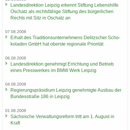
Lan­des­di­rek­ti­on Leip­zig er­kennt Stif­tung Le­bens­hil­fe
Oschatz als rechts­fä­hi­ge Stif­tung des bür­ger­li­chen
Rechts mit Sitz in Oschatz an
07.08.2008
Er­halt des Tra­di­ti­ons­un­ter­neh­mens De­litz­scher Scho­
ko­la­den GmbH hat obers­te re­gio­na­le Prio­ri­tät
06.08.2008
Lan­des­di­rek­ti­on ge­neh­migt Er­rich­tung und Be­trieb
eines Press­wer­kes im BMW Werk Leip­zig
04.08.2008
Re­gie­rungs­prä­si­di­um Leip­zig ge­neh­mig­te Aus­bau der
Bun­des­stra­ße 186 in Leip­zig
01.08.2008
Säch­si­sche Ver­wal­tungs­re­form tritt am 1. Au­gust in
Kraft