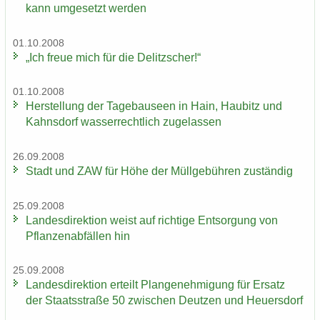
kann um­ge­setzt wer­den
01.10.2008
„Ich freue mich für die De­litz­scher!“
01.10.2008
Her­stel­lung der Ta­ge­bau­se­en in Hain, Hau­bitz und
Kahns­dorf was­ser­recht­lich zu­ge­las­sen
26.09.2008
Stadt und ZAW für Höhe der Müll­ge­büh­ren zu­stän­dig
25.09.2008
Lan­des­di­rek­ti­on weist auf rich­ti­ge Ent­sor­gung von
Pflan­zen­ab­fäl­len hin
25.09.2008
Lan­des­di­rek­ti­on er­teilt Plan­ge­neh­mi­gung für Er­satz
der Staats­stra­ße 50 zwi­schen Deut­zen und Heu­ers­dorf