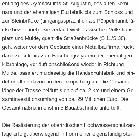
ent­lang des Gym­na­si­ums St. Au­gus­tin, des alten Se­mi­
nars und der ehe­ma­li­gen Etui­fa­brik bis zum Schloss und
zur Stein­brü­cke (um­gangs­sprach­lich als Pöp­pel­mann­brü­
cke be­zeich­net). Sie ver­läuft wei­ter zwi­schen Volks­haus­
platz und Mulde, quert die Stra­ßen­brü­cke (S 11/S 38),
geht wei­ter vor dem Ge­bäu­de einer Me­tall­bau­fir­ma, rückt
dann zu­rück bis zum Bö­schungs­sys­tem der ehe­ma­li­gen
Klär­an­la­ge, ver­läuft an­schlie­ßend wie­der in Rich­tung
Mulde, pas­siert mul­de­sei­tig die Hand­schuh­fa­brik und bin­
det nörd­lich davon an den Tem­pel­berg an. Die Ge­samt­
län­ge der Tras­se be­läuft sich auf ca. 2 km und einem Ge­
samt­in­ves­ti­ti­ons­um­fang von ca. 29 Mil­lio­nen Euro. Die
Ge­samt­maß­nah­me ist in 5 Bau­ab­schnit­te un­ter­teilt.
Die Rea­li­sie­rung der ober­ir­di­schen Hoch­was­ser­schutz­an­
la­ge er­folgt über­wie­gend in Form einer ei­gen­stän­dig ste­