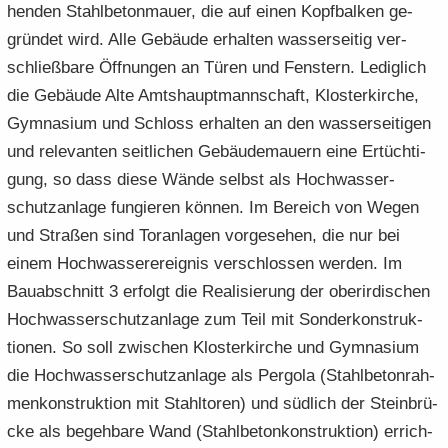
hen­den Stahl­be­ton­mau­er, die auf einen Kopf­bal­ken ge­
grün­det wird. Alle Ge­bäu­de er­hal­ten was­ser­sei­tig ver­
schließ­ba­re Öff­nun­gen an Türen und Fens­tern. Le­dig­lich
die Ge­bäu­de Alte Amts­haupt­mann­schaft, Klos­ter­kir­che,
Gym­na­si­um und Schloss er­hal­ten an den was­ser­sei­ti­gen
und re­le­van­ten seit­li­chen Ge­bäu­de­mau­ern eine Er­tüch­ti­
gung, so dass diese Wände selbst als Hoch­was­ser­
schutz­an­la­ge fun­gie­ren kön­nen. Im Be­reich von Wegen
und Stra­ßen sind Tor­an­la­gen vor­ge­se­hen, die nur bei
einem Hoch­was­ser­er­eig­nis ver­schlos­sen wer­den. Im
Bau­ab­schnitt 3 er­folgt die Rea­li­sie­rung der ober­ir­di­schen
Hoch­was­ser­schutz­an­la­ge zum Teil mit Son­der­kon­struk­
tio­nen. So soll zwi­schen Klos­ter­kir­che und Gym­na­si­um
die Hoch­was­ser­schutz­an­la­ge als Per­go­la (Stahl­be­ton­rah­
men­kon­struk­ti­on mit Stahl­to­ren) und süd­lich der Stein­brü­
cke als be­geh­ba­re Wand (Stahl­be­ton­kon­struk­ti­on) er­rich­