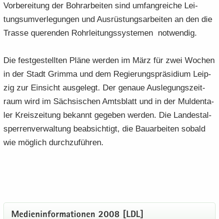
Vor­be­rei­tung der Bohr­ar­bei­ten sind um­fang­rei­che Lei­
tungs­um­ver­le­gun­gen und Aus­rüs­tungs­ar­bei­ten an den die
Tras­se que­ren­den Rohr­lei­tungs­sys­te­men not­wen­dig.
Die fest­ge­stell­ten Pläne wer­den im März für zwei Wo­chen
in der Stadt Grim­ma und dem Re­gie­rungs­prä­si­di­um Leip­
zig zur Ein­sicht aus­ge­legt. Der ge­naue Aus­le­gungs­zeit­
raum wird im Säch­si­schen Amts­blatt und in der Mul­den­ta­
ler Kreis­zei­tung be­kannt ge­ge­ben wer­den. Die Lan­des­tal­
sper­ren­ver­wal­tung be­ab­sich­tigt, die Bau­ar­bei­ten so­bald
wie mög­lich durch­zu­füh­ren.
Me­di­en­in­for­ma­tio­nen 2008 [LDL]