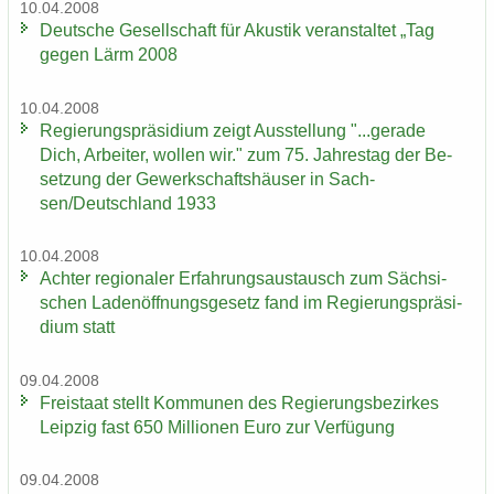
10.04.2008
Deut­sche Ge­sell­schaft für Akus­tik ver­an­stal­tet „Tag
gegen Lärm 2008
10.04.2008
Re­gie­rungs­prä­si­di­um zeigt Aus­stel­lung "...ge­ra­de
Dich, Ar­bei­ter, wol­len wir." zum 75. Jah­res­tag der Be­
set­zung der Ge­werk­schafts­häu­ser in Sach­
sen/Deutsch­land 1933
10.04.2008
Ach­ter re­gio­na­ler Er­fah­rungs­aus­tausch zum Säch­si­
schen La­den­öff­nungs­ge­setz fand im Re­gie­rungs­prä­si­
di­um statt
09.04.2008
Frei­staat stellt Kom­mu­nen des Re­gie­rungs­be­zir­kes
Leip­zig fast 650 Mil­lio­nen Euro zur Ver­fü­gung
09.04.2008