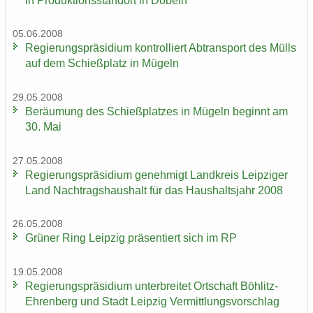
in Pro­duk­ti­ons­stand­ort in Dö­beln
05.06.2008
Re­gie­rungs­prä­si­di­um kon­trol­liert Ab­trans­port des Mülls
auf dem Schieß­platz in Mü­geln
29.05.2008
Be­räu­mung des Schieß­plat­zes in Mü­geln be­ginnt am
30. Mai
27.05.2008
Re­gie­rungs­prä­si­di­um ge­neh­migt Land­kreis Leip­zi­ger
Land Nach­trags­haus­halt für das Haus­halts­jahr 2008
26.05.2008
Grü­ner Ring Leip­zig prä­sen­tiert sich im RP
19.05.2008
Re­gie­rungs­prä­si­di­um un­ter­brei­tet Ort­schaft Böhlitz-​
Ehrenberg und Stadt Leip­zig Ver­mitt­lungs­vor­schlag