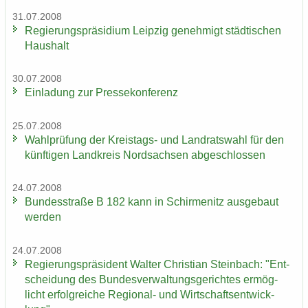
31.07.2008
Re­gie­rungs­prä­si­di­um Leip­zig ge­neh­migt städ­ti­schen
Haus­halt
30.07.2008
Ein­la­dung zur Pres­se­kon­fe­renz
25.07.2008
Wahl­prü­fung der Kreistags-​ und Land­rats­wahl für den
künf­ti­gen Land­kreis Nord­sach­sen ab­ge­schlos­sen
24.07.2008
Bun­des­stra­ße B 182 kann in Schir­menitz aus­ge­baut
wer­den
24.07.2008
Re­gie­rungs­prä­si­dent Wal­ter Chris­ti­an Stein­bach: "Ent­
schei­dung des Bun­des­ver­wal­tungs­ge­rich­tes er­mög­
licht er­folg­rei­che Regional-​ und Wirt­schafts­ent­wick­