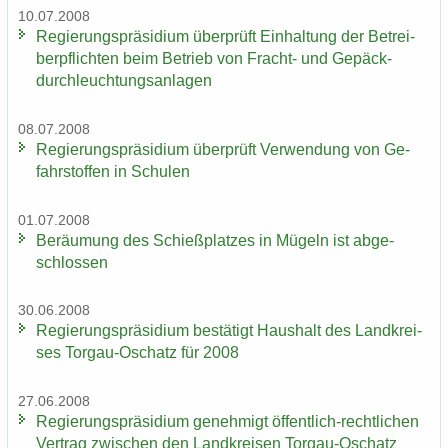
10.07.2008
Re­gie­rungs­prä­si­di­um über­prüft Ein­hal­tung der Be­trei­
ber­pflich­ten beim Be­trieb von Fracht-​ und Ge­päck­
durch­leuch­tungs­an­la­gen
08.07.2008
Re­gie­rungs­prä­si­di­um über­prüft Ver­wen­dung von Ge­
fahr­stof­fen in Schu­len
01.07.2008
Be­räu­mung des Schieß­plat­zes in Mü­geln ist ab­ge­
schlos­sen
30.06.2008
Re­gie­rungs­prä­si­di­um be­stä­tigt Haus­halt des Land­krei­
ses Torgau-​Oschatz für 2008
27.06.2008
Re­gie­rungs­prä­si­di­um ge­neh­migt öffentlich-​rechtlichen
Ver­trag zwi­schen den Land­krei­sen Torgau-​Oschatz