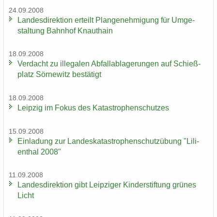
24.09.2008
Lan­des­di­rek­ti­on er­teilt Plan­ge­neh­mi­gung für Um­ge­
stal­tung Bahn­hof Knaut­hain
18.09.2008
Ver­dacht zu il­le­ga­len Ab­fall­ab­la­ge­run­gen auf Schieß­
platz Sör­ne­witz be­stä­tigt
18.09.2008
Leip­zig im Fokus des Ka­ta­stro­phen­schut­zes
15.09.2008
Ein­la­dung zur Lan­des­ka­ta­stro­phen­schutz­übung "Li­li­
en­thal 2008"
11.09.2008
Lan­des­di­rek­ti­on gibt Leip­zi­ger Kin­der­stif­tung grü­nes
Licht