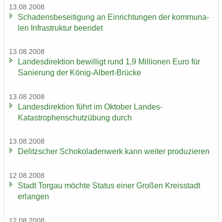
13.08.2008
Scha­dens­be­sei­ti­gung an Ein­rich­tun­gen der kom­mu­na­
len In­fra­struk­tur be­en­det
13.08.2008
Lan­des­di­rek­ti­on be­wil­ligt rund 1,9 Mil­lio­nen Euro für
Sa­nie­rung der König-​Albert-Brücke
13.08.2008
Lan­des­di­rek­ti­on führt im Ok­to­ber Landes-​
Katastrophenschutzübung durch
13.08.2008
De­litz­scher Scho­ko­la­den­werk kann wei­ter pro­du­zie­ren
12.08.2008
Stadt Tor­gau möch­te Sta­tus einer Gro­ßen Kreis­stadt
er­lan­gen
12.08.2008