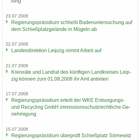
lung"
23.07.2008
Re­gie­rungs­prä­si­di­um schließt Bo­den­un­ter­su­chung auf
dem Schieß­platz­ge­län­de in Mü­geln ab
22.07.2008
Lan­des­di­rek­ti­on Leip­zig nimmt Ar­beit auf
21.07.2008
Kreis­rä­te und Land­rat des künf­ti­gen Land­krei­ses Leip­
zig kön­nen zum 01.08.2008 ihr Amt an­tre­ten
17.07.2008
Re­gie­rungs­prä­si­di­um er­teilt der WKE Entsorgungs-​
und Re­cy­cling GmbH im­mis­si­ons­schutz­recht­li­che Ge­
neh­mi­gung
15.07.2008
Re­gie­rungs­prä­si­di­um über­prüft Schieß­platz Sör­ne­witz