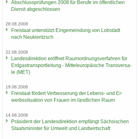
Ab­schluss­prü­fun­gen 2008 für Be­ru­fe im öf­fent­li­chen
Dienst ab­ge­schlos­sen
28.08.2008
Frei­staat un­ter­stützt Ein­ge­mein­dung von Lob­städt
nach Neu­kie­ritzsch
22.08.2008
Lan­des­di­rek­ti­on er­öff­net Raum­ord­nungs­ver­fah­ren für
Erd­gas­trans­port­lei­tung - Mit­tel­eu­ro­päi­sche Trans­ver­sa­
le (MET)
19.08.2008
Frei­staat för­dert Ver­bes­se­rung der Lebens-​ und Er­
werbs­si­tua­ti­on von Frau­en im länd­li­chen Raum
14.08.2008
Prä­si­dent der Lan­des­di­rek­ti­on emp­fängt Säch­si­schen
Staats­mi­nis­ter für Um­welt und Land­wirt­schaft