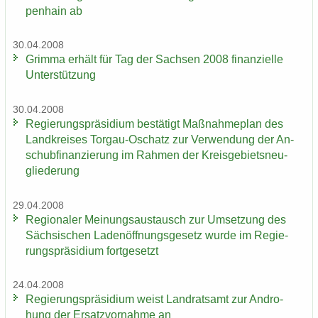
pen­hain ab
30.04.2008
Grim­ma er­hält für Tag der Sach­sen 2008 fi­nan­zi­el­le
Un­ter­stüt­zung
30.04.2008
Re­gie­rungs­prä­si­di­um be­stä­tigt Maß­nah­me­plan des
Land­krei­ses Torgau-​Oschatz zur Ver­wen­dung der An­
schub­fi­nan­zie­rung im Rah­men der Kreis­ge­biets­neu­
glie­de­rung
29.04.2008
Re­gio­na­ler Mei­nungs­aus­tausch zur Um­set­zung des
Säch­si­schen La­den­öff­nungs­ge­setz wurde im Re­gie­
rungs­prä­si­di­um fort­ge­setzt
24.04.2008
Re­gie­rungs­prä­si­di­um weist Land­rats­amt zur An­dro­
hung der Er­satz­vor­nah­me an