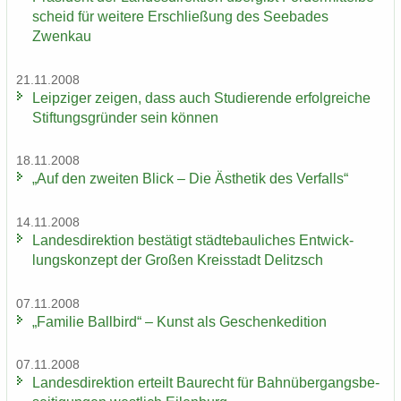
scheid für wei­te­re Er­schlie­ßung des See­ba­des
Zwenkau
21.11.2008
Leip­zi­ger zei­gen, dass auch Stu­die­ren­de er­folg­rei­che
Stif­tungs­grün­der sein kön­nen
18.11.2008
„Auf den zwei­ten Blick – Die Äs­the­tik des Ver­falls“
14.11.2008
Lan­des­di­rek­ti­on be­stä­tigt städ­te­bau­li­ches Ent­wick­
lungs­kon­zept der Gro­ßen Kreis­stadt De­litzsch
07.11.2008
„Fa­mi­lie Ball­bird“ – Kunst als Ge­schen­ke­di­ti­on
07.11.2008
Lan­des­di­rek­ti­on er­teilt Bau­recht für Bahn­über­gangs­be­