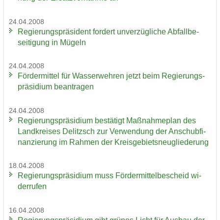
24.04.2008
Re­gie­rungs­prä­si­dent for­dert un­ver­züg­li­che Ab­fall­be­
sei­ti­gung in Mü­geln
24.04.2008
För­der­mit­tel für Was­ser­weh­ren jetzt beim Re­gie­rungs­
prä­si­di­um be­an­tra­gen
24.04.2008
Re­gie­rungs­prä­si­di­um be­stä­tigt Maß­nah­me­plan des
Land­krei­ses De­litzsch zur Ver­wen­dung der An­schub­fi­
nan­zie­rung im Rah­men der Kreis­ge­biets­neu­glie­de­rung
18.04.2008
Re­gie­rungs­prä­si­di­um muss För­der­mit­tel­be­scheid wi­
der­ru­fen
16.04.2008