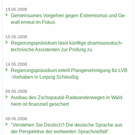
19.05.2008
Ge­mein­sa­mes Vor­ge­hen gegen Ex­tre­mis­mus und Ge­
walt er­neut im Fokus
15.05.2008
Re­gie­rungs­prä­si­di­um lässt künf­ti­ge pharmazeutisch-​
technische As­sis­ten­ten zur Prü­fung zu
14.05.2008
Re­gie­rungs­prä­si­di­um er­teilt Plan­ge­neh­mi­gung für LVB
-​Vorhaben in Leip­zig Schleu­ßig
09.05.2008
Aus­bau des Zschopautal-​Radwanderweges in Wald­
heim ist fi­nan­zi­ell ge­si­chert
08.05.2008
"Ver­ste­hen Sie Deutsch? Die deut­sche Spra­che aus
der Per­spek­ti­ve der welt­wei­ten Sprach­viel­falt"