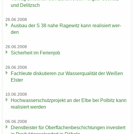
und De­litzsch
26.06.2008
Aus­bau der S 38 nahe Ra­ge­witz kann rea­li­siert wer­
den
26.06.2008
Si­cher­heit im Fe­ri­en­job
26.06.2008
Fach­leu­te dis­ku­tie­ren zur Was­ser­qua­li­tät der Wei­ßen
Els­ter
10.06.2008
Hoch­was­ser­schutz­pro­jekt an der Elbe bei Pol­bitz kann
rea­li­siert wer­den
06.06.2008
Dienst­leis­ter für Ober­flä­chen­be­schich­tun­gen in­ves­tiert