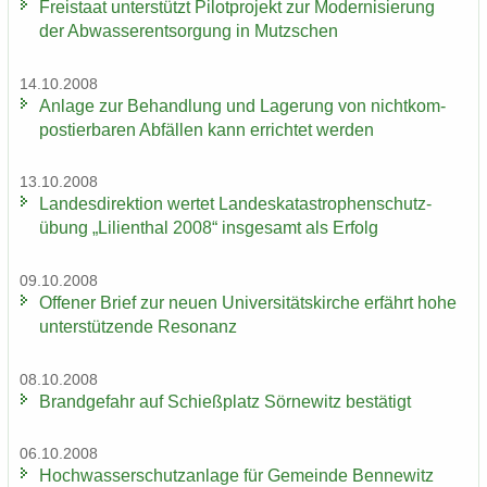
Frei­staat un­ter­stützt Pi­lot­pro­jekt zur Mo­der­ni­sie­rung
der Ab­was­ser­ent­sor­gung in Mutz­schen
14.10.2008
An­la­ge zur Be­hand­lung und La­ge­rung von nicht­kom­
pos­tier­ba­ren Ab­fäl­len kann er­rich­tet wer­den
13.10.2008
Lan­des­di­rek­ti­on wer­tet Lan­des­ka­ta­stro­phen­schutz­
übung „Li­li­en­thal 2008“ ins­ge­samt als Er­folg
09.10.2008
Of­fe­ner Brief zur neuen Uni­ver­si­täts­kir­che er­fährt hohe
un­ter­stüt­zen­de Re­so­nanz
08.10.2008
Brand­ge­fahr auf Schieß­platz Sör­ne­witz be­stä­tigt
06.10.2008
Hoch­was­ser­schutz­an­la­ge für Ge­mein­de Ben­ne­witz