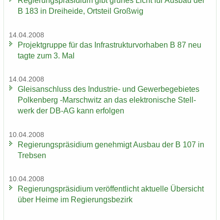
Re­gie­rungs­prä­si­di­um gibt grü­nes Licht für Aus­bau der
B 183 in Drei­hei­de, Orts­teil Groß­wig
14.04.2008
Pro­jekt­grup­pe für das In­fra­struk­tur­vor­ha­ben B 87 neu
tagte zum 3. Mal
14.04.2008
Gleis­an­schluss des Industrie-​ und Ge­wer­be­ge­bie­tes
Pol­ken­berg -​Marschwitz an das elek­tro­ni­sche Stell­
werk der DB-AG kann er­fol­gen
10.04.2008
Re­gie­rungs­prä­si­di­um ge­neh­migt Aus­bau der B 107 in
Treb­sen
10.04.2008
Re­gie­rungs­prä­si­di­um ver­öf­fent­licht ak­tu­el­le Über­sicht
über Heime im Re­gie­rungs­be­zirk