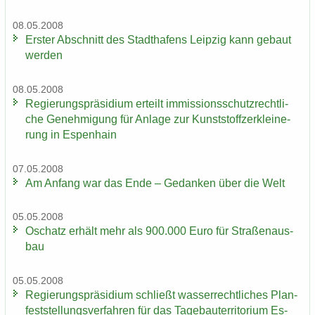
08.05.2008
Ers­ter Ab­schnitt des Stadt­ha­fens Leip­zig kann ge­baut
wer­den
08.05.2008
Re­gie­rungs­prä­si­di­um er­teilt im­mis­si­ons­schutz­recht­li­
che Ge­neh­mi­gung für An­la­ge zur Kunst­stoff­zer­klei­ne­
rung in Es­pen­hain
07.05.2008
Am An­fang war das Ende – Ge­dan­ken über die Welt
05.05.2008
Oschatz er­hält mehr als 900.000 Euro für Stra­ßen­aus­
bau
05.05.2008
Re­gie­rungs­prä­si­di­um schließt was­ser­recht­li­ches Plan­
fest­stel­lungs­ver­fah­ren für das Ta­ge­bau­ter­ri­to­ri­um Es­