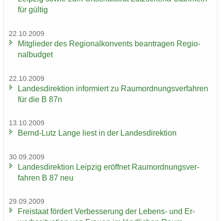
für gül­tig
22.10.2009
Mit­glie­der des Re­gio­nal­kon­vents be­an­tra­gen Re­gio­
nal­bud­get
22.10.2009
Lan­des­di­rek­ti­on in­for­miert zu Raum­ord­nungs­ver­fah­ren
für die B 87n
13.10.2009
Bernd-​Lutz Lange liest in der Lan­des­di­rek­ti­on
30.09.2009
Lan­des­di­rek­ti­on Leip­zig er­öff­net Raum­ord­nungs­ver­
fah­ren B 87 neu
29.09.2009
Frei­staat för­dert Ver­bes­se­rung der Lebens-​ und Er­