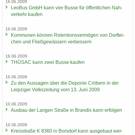
16.06.2009
LeoBus GmbH kann vier Busse für öf­fent­li­chen Nah­
ver­kehr kau­fen
16.06.2009
Kom­mu­nen kön­nen Re­ten­ti­ons­ver­mö­gen von Dorf­tei­
chen und Fließ­ge­wäs­sern ver­bes­sern
16.06.2009
THÜ­SAC kann zwei Busse kau­fen
15.06.2009
Zu den Aus­sa­gen über die De­po­nie Crö­bern in der
Leip­zi­ger Volks­zei­tung vom 13. Juni 2009
10.06.2009
Aus­bau der Lan­gen Stra­ße in Bran­dis kann er­fol­gen
10.06.2009
Kreis­stra­ße K 8360 in Bors­dorf kann aus­ge­baut wer­