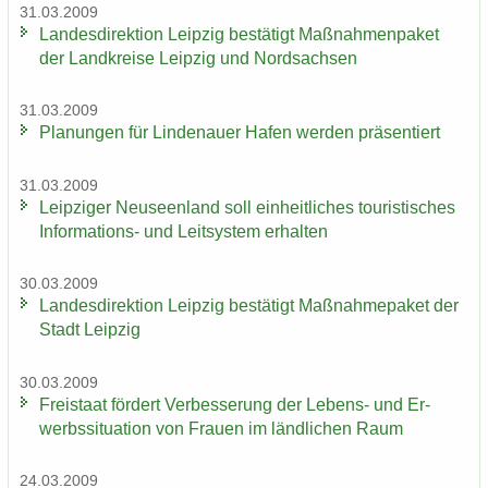
31.03.2009
Lan­des­di­rek­ti­on Leip­zig be­stä­tigt Maß­nah­men­pa­ket
der Land­krei­se Leip­zig und Nord­sach­sen
31.03.2009
Pla­nun­gen für Lin­de­nau­er Hafen wer­den prä­sen­tiert
31.03.2009
Leip­zi­ger Neu­seen­land soll ein­heit­li­ches tou­ris­ti­sches
Informations-​ und Leit­sys­tem er­hal­ten
30.03.2009
Lan­des­di­rek­ti­on Leip­zig be­stä­tigt Maß­nah­me­pa­ket der
Stadt Leip­zig
30.03.2009
Frei­staat för­dert Ver­bes­se­rung der Lebens-​ und Er­
werbs­si­tua­ti­on von Frau­en im länd­li­chen Raum
24.03.2009