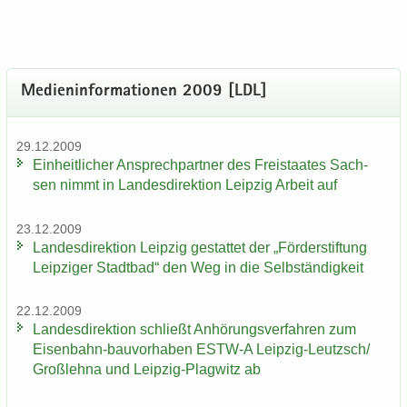
Me­di­en­in­for­ma­tio­nen 2009 [LDL]
29.12.2009
Ein­heit­li­cher An­sprech­part­ner des Frei­staa­tes Sach­
sen nimmt in Lan­des­di­rek­ti­on Leip­zig Ar­beit auf
23.12.2009
Lan­des­di­rek­ti­on Leip­zig ge­stat­tet der „För­der­stif­tung
Leip­zi­ger Stadt­bad“ den Weg in die Selb­stän­dig­keit
22.12.2009
Lan­des­di­rek­ti­on schließt An­hö­rungs­ver­fah­ren zum
Eisenbahn-​bauvorhaben ESTW-​A Leipzig-​Leutzsch/
Groß­leh­na und Leipzig-​Plagwitz ab