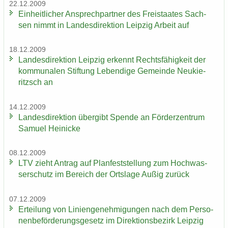
22.12.2009
Ein­heit­li­cher An­sprech­part­ner des Frei­staa­tes Sach­
sen nimmt in Lan­des­di­rek­ti­on Leip­zig Ar­beit auf
18.12.2009
Lan­des­di­rek­ti­on Leip­zig er­kennt Rechts­fä­hig­keit der
kom­mu­na­len Stif­tung Le­ben­di­ge Ge­mein­de Neu­kie­
ritzsch an
14.12.2009
Lan­des­di­rek­ti­on über­gibt Spen­de an För­der­zen­trum
Sa­mu­el Hei­ni­cke
08.12.2009
LTV zieht An­trag auf Plan­fest­stel­lung zum Hoch­was­
ser­schutz im Be­reich der Orts­la­ge Außig zu­rück
07.12.2009
Er­tei­lung von Li­ni­en­ge­neh­mi­gun­gen nach dem Per­so­
nen­be­för­de­rungs­ge­setz im Di­rek­ti­ons­be­zirk Leip­zig