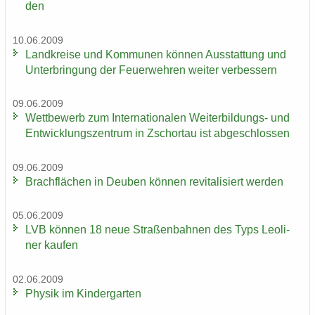
den
10.06.2009
Land­krei­se und Kom­mu­nen kön­nen Aus­stat­tung und
Un­ter­brin­gung der Feu­er­weh­ren wei­ter ver­bes­sern
09.06.2009
Wett­be­werb zum In­ter­na­tio­na­len Weiterbildungs-​ und
Ent­wick­lungs­zen­trum in Zschor­tau ist ab­ge­schlos­sen
09.06.2009
Brach­flä­chen in Deu­ben kön­nen re­vi­ta­li­siert wer­den
05.06.2009
LVB kön­nen 18 neue Stra­ßen­bah­nen des Typs Leo­li­
ner kau­fen
02.06.2009
Phy­sik im Kin­der­gar­ten