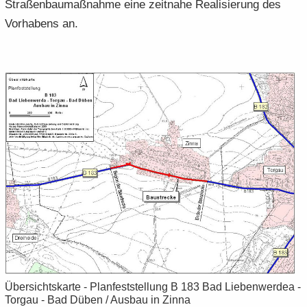
Stra­ßen­bau­maß­nah­me eine zeit­na­he Rea­li­sie­rung des
Vor­ha­bens an.
Über­sichts­kar­te - Plan­fest­stel­lung B 183 Bad Lie­ben­wer­dea -
Tor­gau - Bad Düben / Aus­bau in Zinna