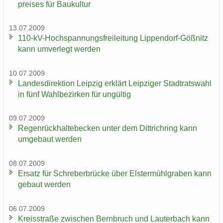
prei­ses für Bau­kul­tur
13.07.2009
110-​kV-Hochspannungsfreileitung Lippendorf-​Gößnitz
kann um­ver­legt wer­den
10.07.2009
Lan­des­di­rek­ti­on Leip­zig er­klärt Leip­zi­ger Stadt­rats­wahl
in fünf Wahl­be­zir­ken für un­gül­tig
09.07.2009
Re­gen­rück­hal­te­be­cken unter dem Dittrich­ring kann
um­ge­baut wer­den
08.07.2009
Er­satz für Schre­ber­brü­cke über Els­ter­mühl­gra­ben kann
ge­baut wer­den
06.07.2009
Kreis­stra­ße zwi­schen Bern­bruch und Lau­ter­bach kann