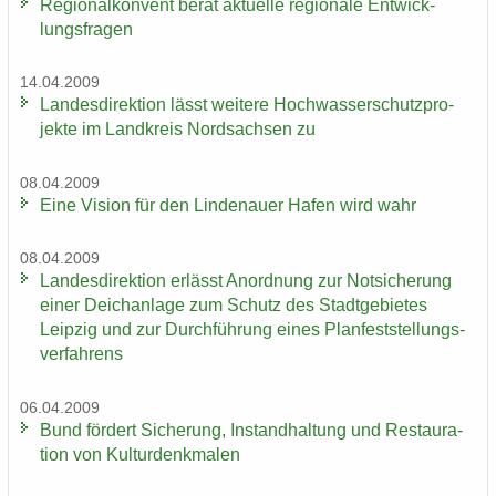
Re­gio­nal­kon­vent berät ak­tu­el­le re­gio­na­le Ent­wick­
lungs­fra­gen
14.04.2009
Lan­des­di­rek­ti­on lässt wei­te­re Hoch­was­ser­schutz­pro­
jek­te im Land­kreis Nord­sach­sen zu
08.04.2009
Eine Vi­si­on für den Lin­de­nau­er Hafen wird wahr
08.04.2009
Lan­des­di­rek­ti­on er­lässt An­ord­nung zur Not­si­che­rung
einer Deich­an­la­ge zum Schutz des Stadt­ge­bie­tes
Leip­zig und zur Durch­füh­rung eines Plan­fest­stel­lungs­
ver­fah­rens
06.04.2009
Bund för­dert Si­che­rung, In­stand­hal­tung und Re­stau­ra­
ti­on von Kul­tur­denk­ma­len