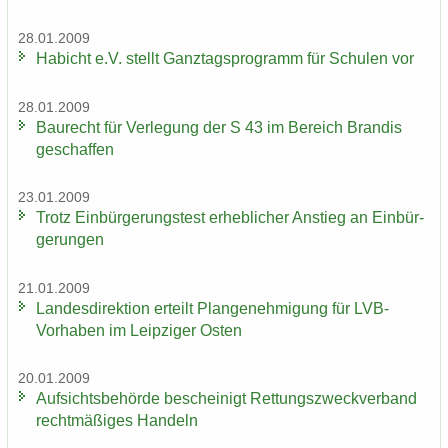
28.01.2009
Ha­bicht e.V. stellt Ganz­tags­pro­gramm für Schu­len vor
28.01.2009
Bau­recht für Ver­le­gung der S 43 im Be­reich Bran­dis
ge­schaf­fen
23.01.2009
Trotz Ein­bür­ge­rungs­test er­heb­li­cher An­stieg an Ein­bür­
ge­run­gen
21.01.2009
Lan­des­di­rek­ti­on er­teilt Plan­ge­neh­mi­gung für LVB-​
Vorhaben im Leip­zi­ger Osten
20.01.2009
Auf­sichts­be­hör­de be­schei­nigt Ret­tungs­zweck­ver­band
recht­mä­ßi­ges Han­deln