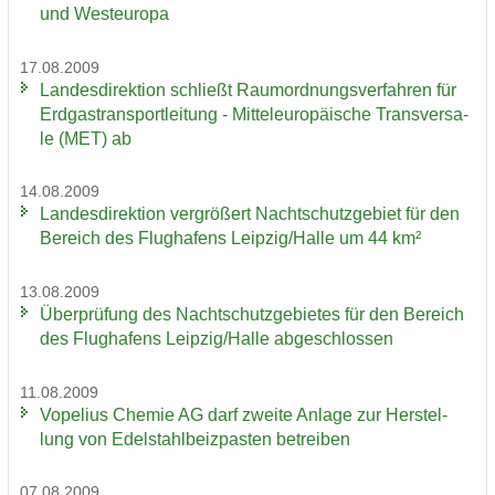
und West­eu­ro­pa
17.08.2009
Lan­des­di­rek­ti­on schließt Raum­ord­nungs­ver­fah­ren für
Erd­gas­trans­port­lei­tung - Mit­tel­eu­ro­päi­sche Trans­ver­sa­
le (MET) ab
14.08.2009
Lan­des­di­rek­ti­on ver­grö­ßert Nacht­schutz­ge­biet für den
Be­reich des Flug­ha­fens Leip­zig/Halle um 44 km²
13.08.2009
Über­prü­fung des Nacht­schutz­ge­bie­tes für den Be­reich
des Flug­ha­fens Leip­zig/Halle ab­ge­schlos­sen
11.08.2009
Vo­pe­li­us Che­mie AG darf zwei­te An­la­ge zur Her­stel­
lung von Edel­stahl­beiz­pas­ten be­trei­ben
07.08.2009