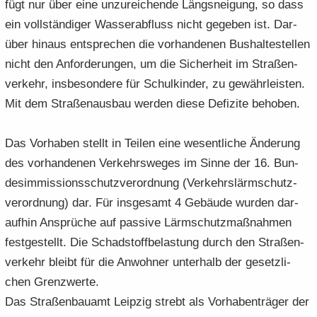
fügt nur über eine un­zu­rei­chen­de Längs­nei­gung, so dass
ein voll­stän­di­ger Was­ser­ab­fluss nicht ge­ge­ben ist. Dar­
über hin­aus ent­spre­chen die vor­han­de­nen Bus­hal­te­stel­len
nicht den An­for­de­run­gen, um die Si­cher­heit im Stra­ßen­
ver­kehr, ins­be­son­de­re für Schul­kin­der, zu ge­währ­leis­ten.
Mit dem Stra­ßen­aus­bau wer­den diese De­fi­zi­te be­ho­ben.
Das Vor­ha­ben stellt in Tei­len eine we­sent­li­che Än­de­rung
des vor­han­de­nen Ver­kehrs­we­ges im Sinne der 16. Bun­
des­im­mis­si­ons­schutz­ver­ord­nung (Ver­kehrs­lärm­schutz­
ver­ord­nung) dar. Für ins­ge­samt 4 Ge­bäu­de wur­den dar­
auf­hin An­sprü­che auf pas­si­ve Lärm­schutz­maß­nah­men
fest­ge­stellt. Die Schad­stoff­be­las­tung durch den Stra­ßen­
ver­kehr bleibt für die An­woh­ner un­ter­halb der ge­setz­li­
chen Grenz­wer­te.
Das Stra­ßen­bau­amt Leip­zig strebt als Vor­ha­ben­trä­ger der