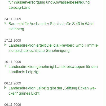
für Was­ser­ver­sor­gung und Ab­was­ser­be­sei­ti­gung
Leipzig-​Land
24.11.2009
Bau­recht für Aus­bau der Staats­stra­ße S 43 in Wald­
stein­berg
17.11.2009
Lan­des­di­rek­ti­on er­teilt De­li­cia Frey­berg GmbH im­mis­
si­ons­schutz­recht­li­che Ge­neh­mi­gung
16.11.2009
Lan­des­di­rek­ti­on ge­neh­migt Land­kreis­wap­pen für den
Land­kreis Leip­zig
06.11.2009
Lan­des­di­rek­ti­on Leip­zig gibt der „Stif­tung Ecken we­
cken“ grü­nes Licht
06.11.2009