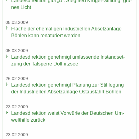
Lan­des­di­rek­ti­on gibt „Dr. Sieg­fried Krüger-​Stiftung“ grü­
nes Licht
05.03.2009
Flä­che der ehe­ma­li­gen In­dus­tri­el­len Ab­setz­an­la­ge
Böh­len kann re­na­tu­riert wer­den
05.03.2009
Lan­des­di­rek­ti­on ge­neh­migt um­fas­sen­de In­stand­set­
zung der Tal­sper­re Döll­nitz­see
26.02.2009
Lan­des­di­rek­ti­on ge­neh­migt Pla­nung zur Still­le­gung
der In­dus­tri­el­len Ab­setz­an­la­ge Ost­aus­fahrt Böh­len
23.02.2009
Lan­des­di­rek­ti­on weist Vor­wür­fe der Deut­schen Um­
welt­hil­fe zu­rück
23.02.2009