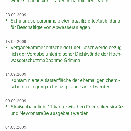
werbs­si­tua­ti­on von Frau­en im länd­li­chen Raum
28.09.2009
Schu­lungs­pro­gram­me bie­ten qua­li­fi­zier­te Aus­bil­dung
für Be­schäf­tig­te von Ab­was­ser­an­la­gen
15.09.2009
Ver­ga­be­kam­mer ent­schei­det über Be­schwer­de be­züg­
lich der Ver­ga­be un­ter­ir­di­scher Dicht­wän­de der Hoch­
was­ser­schutz­maß­nah­me Grim­ma
14.09.2009
Kon­ta­mi­nier­te Alt­las­ten­flä­che der ehe­ma­li­gen che­mi­
schen Rei­ni­gung in Leip­zig kann sa­niert wer­den
09.09.2009
Stra­ßen­bahn­li­nie 11 kann zwi­schen Frie­de­ri­ken­stra­ße
und New­ton­stra­ße aus­ge­baut wer­den
04.09.2009