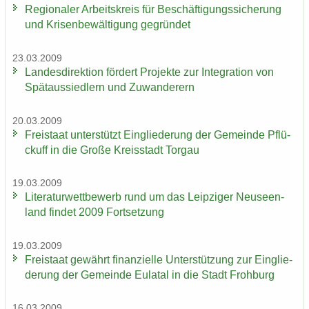
Re­gio­na­ler Ar­beits­kreis für Be­schäf­ti­gungs­si­che­rung
und Kri­sen­be­wäl­ti­gung ge­grün­det
23.03.2009
Lan­des­di­rek­ti­on för­dert Pro­jek­te zur In­te­gra­ti­on von
Spät­aus­sied­lern und Zu­wan­de­rern
20.03.2009
Frei­staat un­ter­stützt Ein­glie­de­rung der Ge­mein­de Pflü­
ckuff in die Große Kreis­stadt Tor­gau
19.03.2009
Li­te­ra­tur­wett­be­werb rund um das Leip­zi­ger Neu­seen­
land fin­det 2009 Fort­set­zung
19.03.2009
Frei­staat ge­währt fi­nan­zi­el­le Un­ter­stüt­zung zur Ein­glie­
de­rung der Ge­mein­de Eu­la­tal in die Stadt Froh­burg
16.03.2009