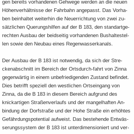
gen be­reits vor­han­de­nen Geh­we­ge wer­den an die neuen
Hö­hen­ver­hält­nis­se der Fahr­bahn an­ge­passt. Das Vor­ha­
ben be­inhal­tet wei­ter­hin die Neu­errich­tung von zwei zu­
sätz­li­chen Que­rungs­hil­fen auf der B 183, den stan­dart­ge­
rech­ten Aus­bau der beid­sei­tig vor­han­de­nen Bus­hal­te­stel­
len sowie den Neu­bau eines Re­gen­was­ser­ka­nals.
Der Aus­bau der B 183 ist not­wen­dig, da sich der Stre­
cken­ab­schnitt im Be­reich der Ortsdurch-​fahrt von Zinna
ge­gen­wär­tig in einem un­be­frie­di­gen­den Zu­stand be­fin­det.
Dies be­trifft spe­zi­ell den west­li­chen Orts­ein­gang von
Zinna, da die B 183 in die­sem Be­reich auf­grund des
knick­ar­ti­gen Stra­ßen­ver­laufs und der man­gel­haf­ten An­
bin­dung der Dorf­stra­ße und der Hohe Stra­ße ein er­höh­tes
Ge­fähr­dungs­po­ten­ti­al auf­weist. Das be­stehen­de Ent­wäs­
se­rungs­sys­tem der B 183 ist un­ter­di­men­sio­niert und ver­