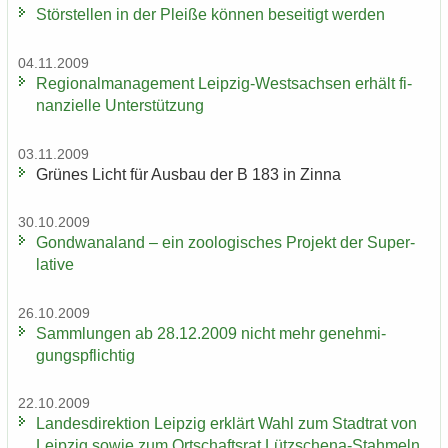
Stör­stel­len in der Plei­ße kön­nen be­sei­tigt wer­den
04.11.2009
Re­gio­nal­ma­nage­ment Leipzig-​Westsachsen er­hält fi­
nan­zi­el­le Un­ter­stüt­zung
03.11.2009
Grü­nes Licht für Aus­bau der B 183 in Zinna
30.10.2009
Gond­wa­na­land – ein zoo­lo­gi­sches Pro­jekt der Su­per­
la­ti­ve
26.10.2009
Samm­lun­gen ab 28.12.2009 nicht mehr ge­neh­mi­
gungs­pflich­tig
22.10.2009
Lan­des­di­rek­ti­on Leip­zig er­klärt Wahl zum Stadt­rat von
Leip­zig sowie zum Ort­schafts­rat Lützschena-​Stahmeln