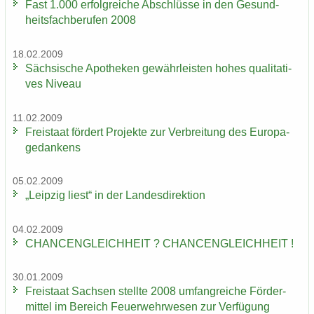
Fast 1.000 er­folg­rei­che Ab­schlüs­se in den Ge­sund­
heits­fach­be­ru­fen 2008
18.02.2009
Säch­si­sche Apo­the­ken ge­währ­leis­ten hohes qua­li­ta­ti­
ves Ni­veau
11.02.2009
Frei­staat för­dert Pro­jek­te zur Ver­brei­tung des Eu­ro­pa­
ge­dan­kens
05.02.2009
„Leip­zig liest“ in der Lan­des­di­rek­ti­on
04.02.2009
CHAN­CEN­GLEICH­HEIT ? CHAN­CEN­GLEICH­HEIT !
30.01.2009
Frei­staat Sach­sen stell­te 2008 um­fang­rei­che För­der­
mit­tel im Be­reich Feu­er­wehr­we­sen zur Ver­fü­gung