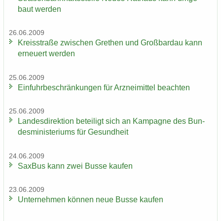
baut wer­den
26.06.2009
Kreis­stra­ße zwi­schen Gre­then und Groß­bardau kann
er­neu­ert wer­den
25.06.2009
Ein­fuhr­be­schrän­kun­gen für Arz­nei­mit­tel be­ach­ten
25.06.2009
Lan­des­di­rek­ti­on be­tei­ligt sich an Kam­pa­gne des Bun­
des­mi­nis­te­ri­ums für Ge­sund­heit
24.06.2009
Sax­Bus kann zwei Busse kau­fen
23.06.2009
Un­ter­neh­men kön­nen neue Busse kau­fen