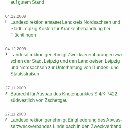
auf gutem Stand
04.12.2009
Lan­des­di­rek­ti­on er­stat­tet Land­kreis Nord­sach­sen und
Stadt Leip­zig Kos­ten für Kran­ken­be­hand­lung bei
Flücht­lin­gen
04.12.2009
Lan­des­di­rek­ti­on ge­neh­migt Zweck­ver­ein­ba­run­gen zwi­
schen der Stadt Leip­zig und den Land­krei­sen Leip­zig
und Nord­sach­sen zur Un­ter­hal­tung von Bundes-​ und
Staats­stra­ßen
27.11.2009
Bau­recht für Aus­bau des Kno­ten­punk­tes S 4/K 7422
süd­west­lich von Zschett­gau
27.11.2009
Lan­des­di­rek­ti­on ge­neh­migt Ein­glie­de­rung des Ab­was­
ser­zweck­ver­ban­des Lindel­bach in den Zweck­ver­band