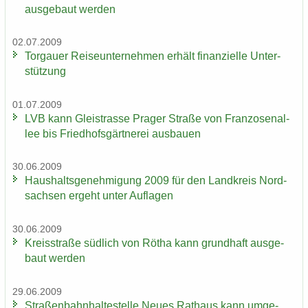
aus­ge­baut wer­den
02.07.2009
Tor­gau­er Rei­se­un­ter­neh­men er­hält fi­nan­zi­el­le Un­ter­
stüt­zung
01.07.2009
LVB kann Gleis­tras­se Pra­ger Stra­ße von Fran­zo­sen­al­
lee bis Fried­hofs­gärt­ne­rei aus­bau­en
30.06.2009
Haus­halts­ge­neh­mi­gung 2009 für den Land­kreis Nord­
sach­sen er­geht unter Auf­la­gen
30.06.2009
Kreis­stra­ße süd­lich von Rötha kann grund­haft aus­ge­
baut wer­den
29.06.2009
Stra­ßen­bahn­hal­te­stel­le Neues Rat­haus kann um­ge­