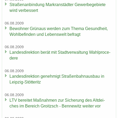
Stra­ßen­an­bin­dung Markran­städ­ter Ge­wer­be­ge­bie­te
wird ver­bes­sert
06.08.2009
Be­woh­ner Grün­aus wer­den zum Thema Ge­sund­heit,
Wohl­be­fin­den und Le­bens­welt be­fragt
06.08.2009
Lan­des­di­rek­ti­on berät mit Stadt­ver­wal­tung Wahlpro­ce­
de­re
06.08.2009
Lan­des­di­rek­ti­on ge­neh­migt Stra­ßen­bahn­aus­bau in
Leipzig-​Stötteritz
06.08.2009
LTV be­rei­tet Maß­nah­men zur Si­che­rung des Alt­dei­
ches im Be­reich Groitzsch - Ben­ne­witz wei­ter vor