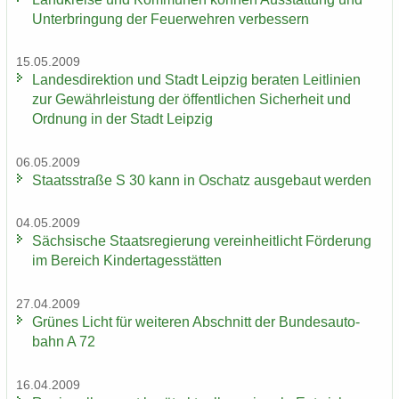
Un­ter­brin­gung der Feu­er­weh­ren ver­bes­sern
15.05.2009
Lan­des­di­rek­ti­on und Stadt Leip­zig be­ra­ten Leit­li­ni­en
zur Ge­währ­leis­tung der öf­fent­li­chen Si­cher­heit und
Ord­nung in der Stadt Leip­zig
06.05.2009
Staats­stra­ße S 30 kann in Oschatz aus­ge­baut wer­den
04.05.2009
Säch­si­sche Staats­re­gie­rung ver­ein­heit­licht För­de­rung
im Be­reich Kin­der­ta­ges­stät­ten
27.04.2009
Grü­nes Licht für wei­te­ren Ab­schnitt der Bun­des­au­to­
bahn A 72
16.04.2009