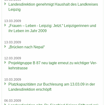
Lan­des­di­rek­ti­on ge­neh­migt Haus­halt des Land­krei­ses
Leip­zig
13.03.2009
„Frau­en – Leben - Leip­zig: Jetzt.“ Leip­zi­ge­rin­nen und
ihr Leben im Jahr 2009
13.03.2009
„Brü­cken nach Nepal“
12.03.2009
Pro­jekt­grup­pe B 87 neu tagte er­neut zu wich­ti­ger Ver­
kehrs­tras­se
10.03.2009
Platz­ka­pa­zi­tä­ten zur Buch­le­sung am 13.03.09 in der
Lan­des­di­rek­ti­on er­schöpft
06.03.2009