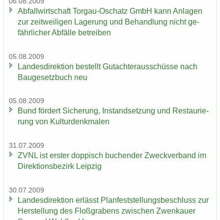
06.08.2009
Ab­fall­wirt­schaft Torgau-​Oschatz GmbH kann An­la­gen
zur zeit­wei­li­gen La­ge­rung und Be­hand­lung nicht ge­
fähr­li­cher Ab­fäl­le be­trei­ben
05.08.2009
Lan­des­di­rek­ti­on be­stellt Gut­ach­ter­aus­schüs­se nach
Bau­ge­setz­buch neu
05.08.2009
Bund för­dert Si­che­rung, In­stand­set­zung und Re­stau­rie­
rung von Kul­tur­denk­ma­len
31.07.2009
ZVNL ist ers­ter dop­pisch bu­chen­der Zweck­ver­band im
Di­rek­ti­ons­be­zirk Leip­zig
30.07.2009
Lan­des­di­rek­ti­on er­lässt Plan­fest­stel­lungs­be­schluss zur
Her­stel­lung des Floß­gra­bens zwi­schen Zwenkau­er