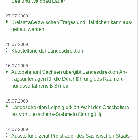
See und Wald­bad Lauer
27.07.2009
Kreis­stra­ße zwi­schen Tra­ges und Hai­ni­chen kann aus­
ge­baut wer­den
20.07.2009
Klar­stel­lung der Lan­des­di­rek­ti­on
16.07.2009
Au­to­bahn­amt Sach­sen über­gibt Lan­des­di­rek­ti­on An­
trags­un­ter­la­gen für die Durch­füh­rung des Raum­ord­
nungs­ver­fah­rens B 87neu
15.07.2009
Lan­des­di­rek­ti­on Leip­zig er­klärt Wahl des Ort­schafts­ra­
tes von Lützschena-​Stahmeln für un­gül­tig
14.07.2009
Aus­stel­lung zeigt Preis­trä­ger des Säch­si­schen Staats­