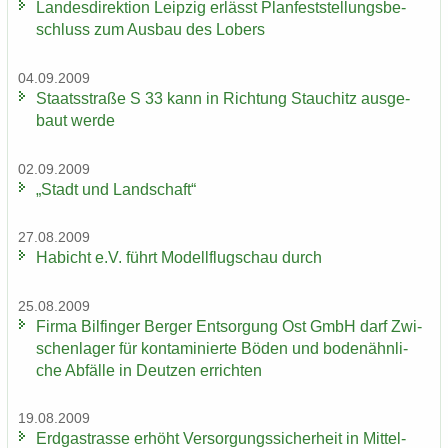
Lan­des­di­rek­ti­on Leip­zig er­lässt Plan­fest­stel­lungs­be­
schluss zum Aus­bau des Lobers
04.09.2009
Staats­stra­ße S 33 kann in Rich­tung Stau­chitz aus­ge­
baut werde
02.09.2009
„Stadt und Land­schaft“
27.08.2009
Ha­bicht e.V. führt Mo­dell­flug­schau durch
25.08.2009
Firma Bil­fin­ger Ber­ger Ent­sor­gung Ost GmbH darf Zwi­
schen­la­ger für kon­ta­mi­nier­te Böden und bo­den­ähn­li­
che Ab­fäl­le in Deut­zen er­rich­ten
19.08.2009
Erd­gas­tras­se er­höht Ver­sor­gungs­si­cher­heit in Mittel-​