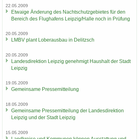
22.05.2009
Et­wa­ige Än­de­rung des Nacht­schutz­ge­bie­tes für den
Be­reich des Flug­ha­fens Leip­zig/Halle noch in Prü­fung
20.05.2009
LMBV plant Lober­aus­bau in De­litzsch
20.05.2009
Lan­des­di­rek­ti­on Leip­zig ge­neh­migt Haus­halt der Stadt
Leip­zig
19.05.2009
Ge­mein­sa­me Pres­se­mit­tei­lung
18.05.2009
Ge­mein­sa­me Pres­se­mit­tei­lung der Lan­des­di­rek­ti­on
Leip­zig und der Stadt Leip­zig
15.05.2009
Land­krei­se und Kom­mu­nen kön­nen Aus­stat­tung und