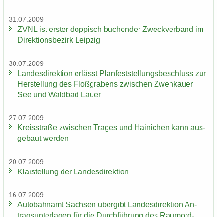
31.07.2009
ZVNL ist ers­ter dop­pisch bu­chen­der Zweck­ver­band im
Di­rek­ti­ons­be­zirk Leip­zig
30.07.2009
Lan­des­di­rek­ti­on er­lässt Plan­fest­stel­lungs­be­schluss zur
Her­stel­lung des Floß­gra­bens zwi­schen Zwenkau­er
See und Wald­bad Lauer
27.07.2009
Kreis­stra­ße zwi­schen Tra­ges und Hai­ni­chen kann aus­
ge­baut wer­den
20.07.2009
Klar­stel­lung der Lan­des­di­rek­ti­on
16.07.2009
Au­to­bahn­amt Sach­sen über­gibt Lan­des­di­rek­ti­on An­
trags­un­ter­la­gen für die Durch­füh­rung des Raum­ord­