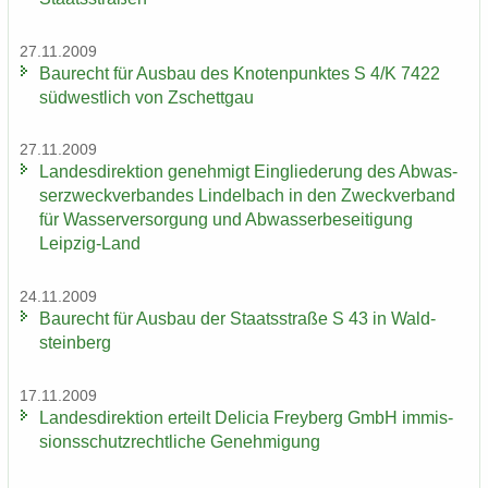
27.11.2009
Bau­recht für Aus­bau des Kno­ten­punk­tes S 4/K 7422
süd­west­lich von Zschett­gau
27.11.2009
Lan­des­di­rek­ti­on ge­neh­migt Ein­glie­de­rung des Ab­was­
ser­zweck­ver­ban­des Lindel­bach in den Zweck­ver­band
für Was­ser­ver­sor­gung und Ab­was­ser­be­sei­ti­gung
Leipzig-​Land
24.11.2009
Bau­recht für Aus­bau der Staats­stra­ße S 43 in Wald­
stein­berg
17.11.2009
Lan­des­di­rek­ti­on er­teilt De­li­cia Frey­berg GmbH im­mis­
si­ons­schutz­recht­li­che Ge­neh­mi­gung