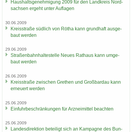
Haus­halts­ge­neh­mi­gung 2009 für den Land­kreis Nord­
sach­sen er­geht unter Auf­la­gen
30.06.2009
Kreis­stra­ße süd­lich von Rötha kann grund­haft aus­ge­
baut wer­den
29.06.2009
Stra­ßen­bahn­hal­te­stel­le Neues Rat­haus kann um­ge­
baut wer­den
26.06.2009
Kreis­stra­ße zwi­schen Gre­then und Groß­bardau kann
er­neu­ert wer­den
25.06.2009
Ein­fuhr­be­schrän­kun­gen für Arz­nei­mit­tel be­ach­ten
25.06.2009
Lan­des­di­rek­ti­on be­tei­ligt sich an Kam­pa­gne des Bun­