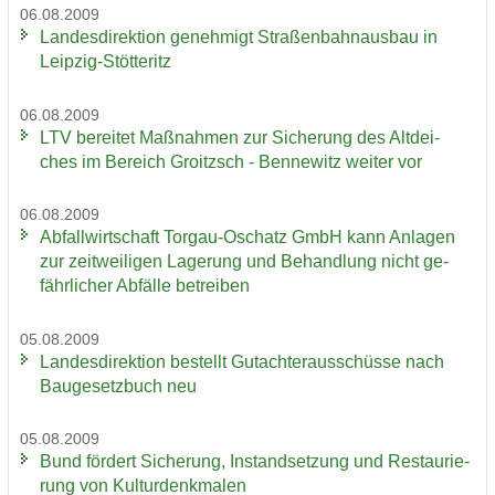
06.08.2009
Lan­des­di­rek­ti­on ge­neh­migt Stra­ßen­bahn­aus­bau in
Leipzig-​Stötteritz
06.08.2009
LTV be­rei­tet Maß­nah­men zur Si­che­rung des Alt­dei­
ches im Be­reich Groitzsch - Ben­ne­witz wei­ter vor
06.08.2009
Ab­fall­wirt­schaft Torgau-​Oschatz GmbH kann An­la­gen
zur zeit­wei­li­gen La­ge­rung und Be­hand­lung nicht ge­
fähr­li­cher Ab­fäl­le be­trei­ben
05.08.2009
Lan­des­di­rek­ti­on be­stellt Gut­ach­ter­aus­schüs­se nach
Bau­ge­setz­buch neu
05.08.2009
Bund för­dert Si­che­rung, In­stand­set­zung und Re­stau­rie­
rung von Kul­tur­denk­ma­len