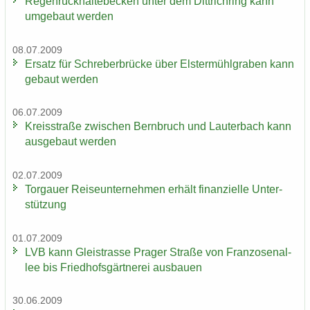
Re­gen­rück­hal­te­be­cken unter dem Dittrich­ring kann
um­ge­baut wer­den
08.07.2009
Er­satz für Schre­ber­brü­cke über Els­ter­mühl­gra­ben kann
ge­baut wer­den
06.07.2009
Kreis­stra­ße zwi­schen Bern­bruch und Lau­ter­bach kann
aus­ge­baut wer­den
02.07.2009
Tor­gau­er Rei­se­un­ter­neh­men er­hält fi­nan­zi­el­le Un­ter­
stüt­zung
01.07.2009
LVB kann Gleis­tras­se Pra­ger Stra­ße von Fran­zo­sen­al­
lee bis Fried­hofs­gärt­ne­rei aus­bau­en
30.06.2009