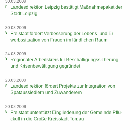
30.03.2009
Lan­des­di­rek­ti­on Leip­zig be­stä­tigt Maß­nah­me­pa­ket der
Stadt Leip­zig
30.03.2009
Frei­staat för­dert Ver­bes­se­rung der Lebens-​ und Er­
werbs­si­tua­ti­on von Frau­en im länd­li­chen Raum
24.03.2009
Re­gio­na­ler Ar­beits­kreis für Be­schäf­ti­gungs­si­che­rung
und Kri­sen­be­wäl­ti­gung ge­grün­det
23.03.2009
Lan­des­di­rek­ti­on för­dert Pro­jek­te zur In­te­gra­ti­on von
Spät­aus­sied­lern und Zu­wan­de­rern
20.03.2009
Frei­staat un­ter­stützt Ein­glie­de­rung der Ge­mein­de Pflü­
ckuff in die Große Kreis­stadt Tor­gau