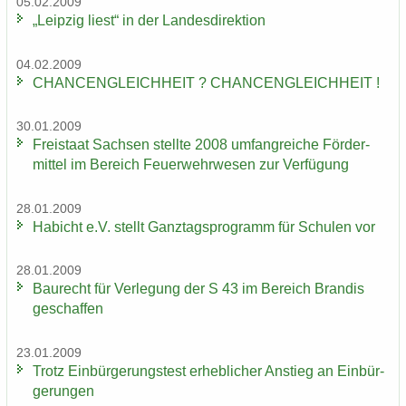
05.02.2009
„Leip­zig liest“ in der Lan­des­di­rek­ti­on
04.02.2009
CHAN­CEN­GLEICH­HEIT ? CHAN­CEN­GLEICH­HEIT !
30.01.2009
Frei­staat Sach­sen stell­te 2008 um­fang­rei­che För­der­
mit­tel im Be­reich Feu­er­wehr­we­sen zur Ver­fü­gung
28.01.2009
Ha­bicht e.V. stellt Ganz­tags­pro­gramm für Schu­len vor
28.01.2009
Bau­recht für Ver­le­gung der S 43 im Be­reich Bran­dis
ge­schaf­fen
23.01.2009
Trotz Ein­bür­ge­rungs­test er­heb­li­cher An­stieg an Ein­bür­
ge­run­gen