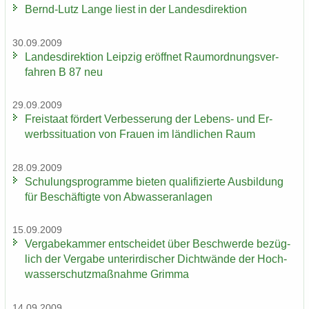
Bernd-​Lutz Lange liest in der Lan­des­di­rek­ti­on
30.09.2009
Lan­des­di­rek­ti­on Leip­zig er­öff­net Raum­ord­nungs­ver­
fah­ren B 87 neu
29.09.2009
Frei­staat för­dert Ver­bes­se­rung der Lebens-​ und Er­
werbs­si­tua­ti­on von Frau­en im länd­li­chen Raum
28.09.2009
Schu­lungs­pro­gram­me bie­ten qua­li­fi­zier­te Aus­bil­dung
für Be­schäf­tig­te von Ab­was­ser­an­la­gen
15.09.2009
Ver­ga­be­kam­mer ent­schei­det über Be­schwer­de be­züg­
lich der Ver­ga­be un­ter­ir­di­scher Dicht­wän­de der Hoch­
was­ser­schutz­maß­nah­me Grim­ma
14.09.2009