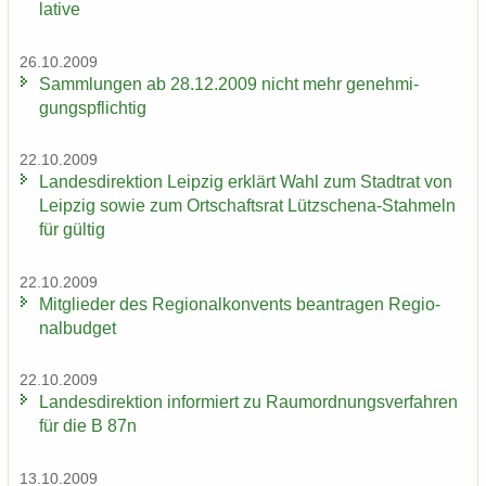
la­ti­ve
26.10.2009
Samm­lun­gen ab 28.12.2009 nicht mehr ge­neh­mi­
gungs­pflich­tig
22.10.2009
Lan­des­di­rek­ti­on Leip­zig er­klärt Wahl zum Stadt­rat von
Leip­zig sowie zum Ort­schafts­rat Lützschena-​Stahmeln
für gül­tig
22.10.2009
Mit­glie­der des Re­gio­nal­kon­vents be­an­tra­gen Re­gio­
nal­bud­get
22.10.2009
Lan­des­di­rek­ti­on in­for­miert zu Raum­ord­nungs­ver­fah­ren
für die B 87n
13.10.2009