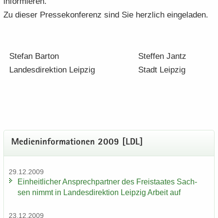
in­for­mie­ren.
Zu die­ser Pres­se­kon­fe­renz sind Sie herz­lich ein­ge­la­den.
Ste­fan Bar­ton
Stef­fen Jantz
Lan­des­di­rek­ti­on Leip­zig
Stadt Leip­zig
Me­di­en­in­for­ma­tio­nen 2009 [LDL]
29.12.2009
Ein­heit­li­cher An­sprech­part­ner des Frei­staa­tes Sach­
sen nimmt in Lan­des­di­rek­ti­on Leip­zig Ar­beit auf
23.12.2009