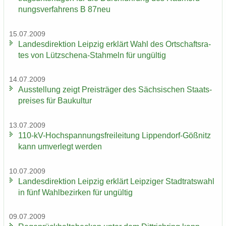
nungs­ver­fah­rens B 87neu
15.07.2009
Lan­des­di­rek­ti­on Leip­zig er­klärt Wahl des Ort­schafts­ra­
tes von Lützschena-​Stahmeln für un­gül­tig
14.07.2009
Aus­stel­lung zeigt Preis­trä­ger des Säch­si­schen Staats­
prei­ses für Bau­kul­tur
13.07.2009
110-​kV-Hochspannungsfreileitung Lippendorf-​Gößnitz
kann um­ver­legt wer­den
10.07.2009
Lan­des­di­rek­ti­on Leip­zig er­klärt Leip­zi­ger Stadt­rats­wahl
in fünf Wahl­be­zir­ken für un­gül­tig
09.07.2009