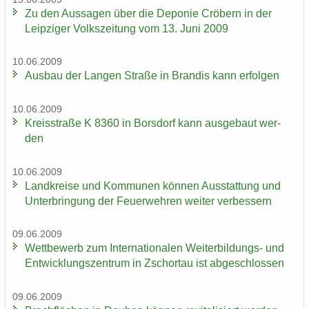
Zu den Aus­sa­gen über die De­po­nie Crö­bern in der
Leip­zi­ger Volks­zei­tung vom 13. Juni 2009
10.06.2009
Aus­bau der Lan­gen Stra­ße in Bran­dis kann er­fol­gen
10.06.2009
Kreis­stra­ße K 8360 in Bors­dorf kann aus­ge­baut wer­
den
10.06.2009
Land­krei­se und Kom­mu­nen kön­nen Aus­stat­tung und
Un­ter­brin­gung der Feu­er­weh­ren wei­ter ver­bes­sern
09.06.2009
Wett­be­werb zum In­ter­na­tio­na­len Weiterbildungs-​ und
Ent­wick­lungs­zen­trum in Zschor­tau ist ab­ge­schlos­sen
09.06.2009