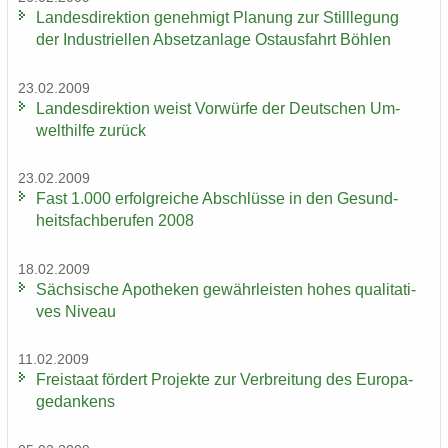
Lan­des­di­rek­ti­on ge­neh­migt Pla­nung zur Still­le­gung
der In­dus­tri­el­len Ab­setz­an­la­ge Ost­aus­fahrt Böh­len
23.02.2009
Lan­des­di­rek­ti­on weist Vor­wür­fe der Deut­schen Um­
welt­hil­fe zu­rück
23.02.2009
Fast 1.000 er­folg­rei­che Ab­schlüs­se in den Ge­sund­
heits­fach­be­ru­fen 2008
18.02.2009
Säch­si­sche Apo­the­ken ge­währ­leis­ten hohes qua­li­ta­ti­
ves Ni­veau
11.02.2009
Frei­staat för­dert Pro­jek­te zur Ver­brei­tung des Eu­ro­pa­
ge­dan­kens