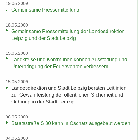
19.05.2009
Ge­mein­sa­me Pres­se­mit­tei­lung
18.05.2009
Ge­mein­sa­me Pres­se­mit­tei­lung der Lan­des­di­rek­ti­on
Leip­zig und der Stadt Leip­zig
15.05.2009
Land­krei­se und Kom­mu­nen kön­nen Aus­stat­tung und
Un­ter­brin­gung der Feu­er­weh­ren ver­bes­sern
15.05.2009
Lan­des­di­rek­ti­on und Stadt Leip­zig be­ra­ten Leit­li­ni­en
zur Ge­währ­leis­tung der öf­fent­li­chen Si­cher­heit und
Ord­nung in der Stadt Leip­zig
06.05.2009
Staats­stra­ße S 30 kann in Oschatz aus­ge­baut wer­den
04.05.2009