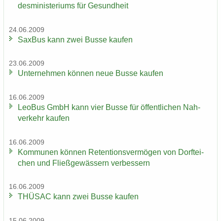
des­mi­nis­te­ri­ums für Ge­sund­heit
24.06.2009
Sax­Bus kann zwei Busse kau­fen
23.06.2009
Un­ter­neh­men kön­nen neue Busse kau­fen
16.06.2009
LeoBus GmbH kann vier Busse für öf­fent­li­chen Nah­
ver­kehr kau­fen
16.06.2009
Kom­mu­nen kön­nen Re­ten­ti­ons­ver­mö­gen von Dorf­tei­
chen und Fließ­ge­wäs­sern ver­bes­sern
16.06.2009
THÜ­SAC kann zwei Busse kau­fen
15.06.2009