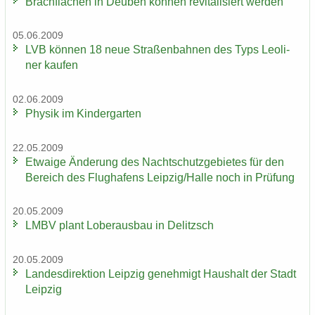
Brach­flä­chen in Deu­ben kön­nen re­vi­ta­li­siert wer­den
05.06.2009
LVB kön­nen 18 neue Stra­ßen­bah­nen des Typs Leo­li­
ner kau­fen
02.06.2009
Phy­sik im Kin­der­gar­ten
22.05.2009
Et­wa­ige Än­de­rung des Nacht­schutz­ge­bie­tes für den
Be­reich des Flug­ha­fens Leip­zig/Halle noch in Prü­fung
20.05.2009
LMBV plant Lober­aus­bau in De­litzsch
20.05.2009
Lan­des­di­rek­ti­on Leip­zig ge­neh­migt Haus­halt der Stadt
Leip­zig