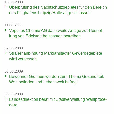
13.08.2009
Über­prü­fung des Nacht­schutz­ge­bie­tes für den Be­reich
des Flug­ha­fens Leip­zig/Halle ab­ge­schlos­sen
11.08.2009
Vo­pe­li­us Che­mie AG darf zwei­te An­la­ge zur Her­stel­
lung von Edel­stahl­beiz­pas­ten be­trei­ben
07.08.2009
Stra­ßen­an­bin­dung Markran­städ­ter Ge­wer­be­ge­bie­te
wird ver­bes­sert
06.08.2009
Be­woh­ner Grün­aus wer­den zum Thema Ge­sund­heit,
Wohl­be­fin­den und Le­bens­welt be­fragt
06.08.2009
Lan­des­di­rek­ti­on berät mit Stadt­ver­wal­tung Wahlpro­ce­
de­re