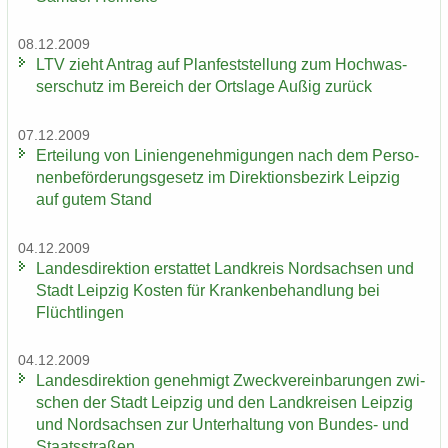
08.12.2009
LTV zieht An­trag auf Plan­fest­stel­lung zum Hoch­was­
ser­schutz im Be­reich der Orts­la­ge Außig zu­rück
07.12.2009
Er­tei­lung von Li­ni­en­ge­neh­mi­gun­gen nach dem Per­so­
nen­be­för­de­rungs­ge­setz im Di­rek­ti­ons­be­zirk Leip­zig
auf gutem Stand
04.12.2009
Lan­des­di­rek­ti­on er­stat­tet Land­kreis Nord­sach­sen und
Stadt Leip­zig Kos­ten für Kran­ken­be­hand­lung bei
Flücht­lin­gen
04.12.2009
Lan­des­di­rek­ti­on ge­neh­migt Zweck­ver­ein­ba­run­gen zwi­
schen der Stadt Leip­zig und den Land­krei­sen Leip­zig
und Nord­sach­sen zur Un­ter­hal­tung von Bundes-​ und
Staats­stra­ßen