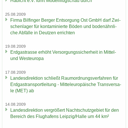
Ha­bicht e.V. führt Mo­dell­flug­schau durch
25.08.2009
Firma Bil­fin­ger Ber­ger Ent­sor­gung Ost GmbH darf Zwi­
schen­la­ger für kon­ta­mi­nier­te Böden und bo­den­ähn­li­
che Ab­fäl­le in Deut­zen er­rich­ten
19.08.2009
Erd­gas­tras­se er­höht Ver­sor­gungs­si­cher­heit in Mittel-​
und West­eu­ro­pa
17.08.2009
Lan­des­di­rek­ti­on schließt Raum­ord­nungs­ver­fah­ren für
Erd­gas­trans­port­lei­tung - Mit­tel­eu­ro­päi­sche Trans­ver­sa­
le (MET) ab
14.08.2009
Lan­des­di­rek­ti­on ver­grö­ßert Nacht­schutz­ge­biet für den
Be­reich des Flug­ha­fens Leip­zig/Halle um 44 km²