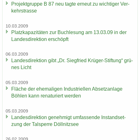
Pro­jekt­grup­pe B 87 neu tagte er­neut zu wich­ti­ger Ver­
kehrs­tras­se
10.03.2009
Platz­ka­pa­zi­tä­ten zur Buch­le­sung am 13.03.09 in der
Lan­des­di­rek­ti­on er­schöpft
06.03.2009
Lan­des­di­rek­ti­on gibt „Dr. Sieg­fried Krüger-​Stiftung“ grü­
nes Licht
05.03.2009
Flä­che der ehe­ma­li­gen In­dus­tri­el­len Ab­setz­an­la­ge
Böh­len kann re­na­tu­riert wer­den
05.03.2009
Lan­des­di­rek­ti­on ge­neh­migt um­fas­sen­de In­stand­set­
zung der Tal­sper­re Döll­nitz­see
26.02.2009