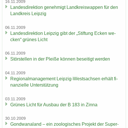
16.11.2009
Lan­des­di­rek­ti­on ge­neh­migt Land­kreis­wap­pen für den
Land­kreis Leip­zig
06.11.2009
Lan­des­di­rek­ti­on Leip­zig gibt der „Stif­tung Ecken we­
cken“ grü­nes Licht
06.11.2009
Stör­stel­len in der Plei­ße kön­nen be­sei­tigt wer­den
04.11.2009
Re­gio­nal­ma­nage­ment Leipzig-​Westsachsen er­hält fi­
nan­zi­el­le Un­ter­stüt­zung
03.11.2009
Grü­nes Licht für Aus­bau der B 183 in Zinna
30.10.2009
Gond­wa­na­land – ein zoo­lo­gi­sches Pro­jekt der Su­per­