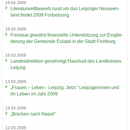
19.03.2009
Li­te­ra­tur­wett­be­werb rund um das Leip­zi­ger Neu­seen­
land fin­det 2009 Fort­set­zung
19.03.2009
Frei­staat ge­währt fi­nan­zi­el­le Un­ter­stüt­zung zur Ein­glie­
de­rung der Ge­mein­de Eu­la­tal in die Stadt Froh­burg
16.03.2009
Lan­des­di­rek­ti­on ge­neh­migt Haus­halt des Land­krei­ses
Leip­zig
13.03.2009
„Frau­en – Leben - Leip­zig: Jetzt.“ Leip­zi­ge­rin­nen und
ihr Leben im Jahr 2009
13.03.2009
„Brü­cken nach Nepal“
12.03.2009