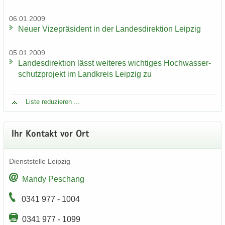
06.01.2009
Neuer Vi­ze­prä­si­dent in der Lan­des­di­rek­ti­on Leip­zig
05.01.2009
Lan­des­di­rek­ti­on lässt wei­te­res wich­ti­ges Hoch­was­ser­
schutz­pro­jekt im Land­kreis Leip­zig zu
Liste re­du­zie­ren ...
Ihr Kon­takt vor Ort
Dienst­stel­le Leip­zig
Mandy Peschang
0341 977 - 1004
0341 977 - 1099