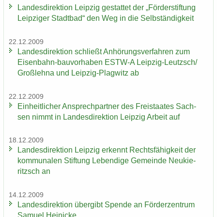
Lan­des­di­rek­ti­on Leip­zig ge­stat­tet der „För­der­stif­tung
Leip­zi­ger Stadt­bad“ den Weg in die Selb­stän­dig­keit
22.12.2009
Lan­des­di­rek­ti­on schließt An­hö­rungs­ver­fah­ren zum
Eisenbahn-​bauvorhaben ESTW-​A Leipzig-​Leutzsch/
Groß­leh­na und Leipzig-​Plagwitz ab
22.12.2009
Ein­heit­li­cher An­sprech­part­ner des Frei­staa­tes Sach­
sen nimmt in Lan­des­di­rek­ti­on Leip­zig Ar­beit auf
18.12.2009
Lan­des­di­rek­ti­on Leip­zig er­kennt Rechts­fä­hig­keit der
kom­mu­na­len Stif­tung Le­ben­di­ge Ge­mein­de Neu­kie­
ritzsch an
14.12.2009
Lan­des­di­rek­ti­on über­gibt Spen­de an För­der­zen­trum
Sa­mu­el Hei­ni­cke