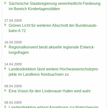
Säch­si­sche Staats­re­gie­rung ver­ein­heit­licht För­de­rung
im Be­reich Kin­der­ta­ges­stät­ten
27.04.2009
Grü­nes Licht für wei­te­ren Ab­schnitt der Bun­des­au­to­
bahn A 72
16.04.2009
Re­gio­nal­kon­vent berät ak­tu­el­le re­gio­na­le Ent­wick­
lungs­fra­gen
14.04.2009
Lan­des­di­rek­ti­on lässt wei­te­re Hoch­was­ser­schutz­pro­
jek­te im Land­kreis Nord­sach­sen zu
08.04.2009
Eine Vi­si­on für den Lin­de­nau­er Hafen wird wahr
08.04.2009
Lan­des­di­rek­ti­on er­lässt An­ord­nung zur Not­si­che­rung