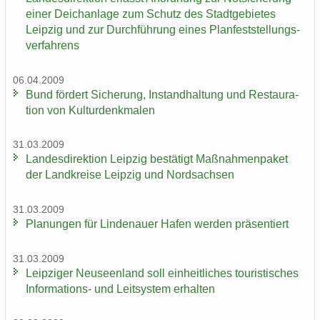
einer Deich­an­la­ge zum Schutz des Stadt­ge­bie­tes
Leip­zig und zur Durch­füh­rung eines Plan­fest­stel­lungs­
ver­fah­rens
06.04.2009
Bund för­dert Si­che­rung, In­stand­hal­tung und Re­stau­ra­
ti­on von Kul­tur­denk­ma­len
31.03.2009
Lan­des­di­rek­ti­on Leip­zig be­stä­tigt Maß­nah­men­pa­ket
der Land­krei­se Leip­zig und Nord­sach­sen
31.03.2009
Pla­nun­gen für Lin­de­nau­er Hafen wer­den prä­sen­tiert
31.03.2009
Leip­zi­ger Neu­seen­land soll ein­heit­li­ches tou­ris­ti­sches
Informations-​ und Leit­sys­tem er­hal­ten