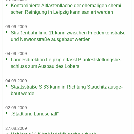
Kon­ta­mi­nier­te Alt­las­ten­flä­che der ehe­ma­li­gen che­mi­
schen Rei­ni­gung in Leip­zig kann sa­niert wer­den
09.09.2009
Stra­ßen­bahn­li­nie 11 kann zwi­schen Frie­de­ri­ken­stra­ße
und New­ton­stra­ße aus­ge­baut wer­den
04.09.2009
Lan­des­di­rek­ti­on Leip­zig er­lässt Plan­fest­stel­lungs­be­
schluss zum Aus­bau des Lobers
04.09.2009
Staats­stra­ße S 33 kann in Rich­tung Stau­chitz aus­ge­
baut werde
02.09.2009
„Stadt und Land­schaft“
27.08.2009