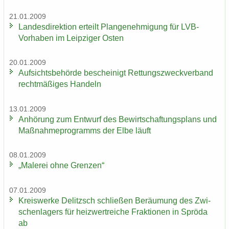
21.01.2009
Lan­des­di­rek­ti­on er­teilt Plan­ge­neh­mi­gung für LVB-​
Vorhaben im Leip­zi­ger Osten
20.01.2009
Auf­sichts­be­hör­de be­schei­nigt Ret­tungs­zweck­ver­band
recht­mä­ßi­ges Han­deln
13.01.2009
An­hö­rung zum Ent­wurf des Be­wirt­schaf­tungs­plans und
Maß­nah­me­pro­gramms der Elbe läuft
08.01.2009
„Ma­le­rei ohne Gren­zen“
07.01.2009
Kreis­wer­ke De­litzsch schlie­ßen Be­räu­mung des Zwi­
schen­la­gers für heiz­wertrei­che Frak­tio­nen in Sprö­da
ab