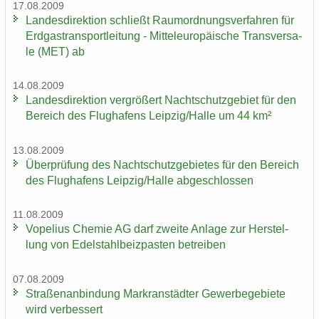
17.08.2009
Lan­des­di­rek­ti­on schließt Raum­ord­nungs­ver­fah­ren für
Erd­gas­trans­port­lei­tung - Mit­tel­eu­ro­päi­sche Trans­ver­sa­
le (MET) ab
14.08.2009
Lan­des­di­rek­ti­on ver­grö­ßert Nacht­schutz­ge­biet für den
Be­reich des Flug­ha­fens Leip­zig/Halle um 44 km²
13.08.2009
Über­prü­fung des Nacht­schutz­ge­bie­tes für den Be­reich
des Flug­ha­fens Leip­zig/Halle ab­ge­schlos­sen
11.08.2009
Vo­pe­li­us Che­mie AG darf zwei­te An­la­ge zur Her­stel­
lung von Edel­stahl­beiz­pas­ten be­trei­ben
07.08.2009
Stra­ßen­an­bin­dung Markran­städ­ter Ge­wer­be­ge­bie­te
wird ver­bes­sert