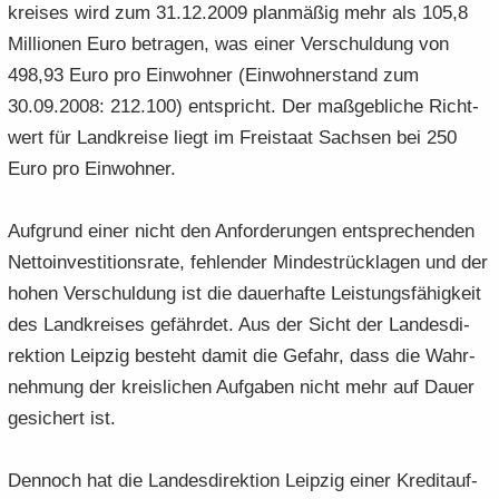
krei­ses wird zum 31.12.2009 plan­mä­ßig mehr als 105,8
Mil­lio­nen Euro be­tra­gen, was einer Ver­schul­dung von
498,93 Euro pro Ein­woh­ner (Ein­woh­ner­stand zum
30.09.2008: 212.100) ent­spricht. Der maß­geb­li­che Richt­
wert für Land­krei­se liegt im Frei­staat Sach­sen bei 250
Euro pro Ein­woh­ner.
Auf­grund einer nicht den An­for­de­run­gen ent­spre­chen­den
Net­to­in­ves­ti­ti­ons­ra­te, feh­len­der Min­dest­rück­la­gen und der
hohen Ver­schul­dung ist die dau­er­haf­te Leis­tungs­fä­hig­keit
des Land­krei­ses ge­fähr­det. Aus der Sicht der Lan­des­di­
rek­ti­on Leip­zig be­steht damit die Ge­fahr, dass die Wahr­
neh­mung der kreis­li­chen Auf­ga­ben nicht mehr auf Dauer
ge­si­chert ist.
Den­noch hat die Lan­des­di­rek­ti­on Leip­zig einer Kre­dit­auf­