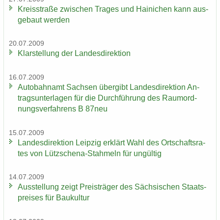
Kreis­stra­ße zwi­schen Tra­ges und Hai­ni­chen kann aus­
ge­baut wer­den
20.07.2009
Klar­stel­lung der Lan­des­di­rek­ti­on
16.07.2009
Au­to­bahn­amt Sach­sen über­gibt Lan­des­di­rek­ti­on An­
trags­un­ter­la­gen für die Durch­füh­rung des Raum­ord­
nungs­ver­fah­rens B 87neu
15.07.2009
Lan­des­di­rek­ti­on Leip­zig er­klärt Wahl des Ort­schafts­ra­
tes von Lützschena-​Stahmeln für un­gül­tig
14.07.2009
Aus­stel­lung zeigt Preis­trä­ger des Säch­si­schen Staats­
prei­ses für Bau­kul­tur