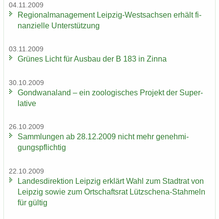
04.11.2009
Re­gio­nal­ma­nage­ment Leipzig-​Westsachsen er­hält fi­
nan­zi­el­le Un­ter­stüt­zung
03.11.2009
Grü­nes Licht für Aus­bau der B 183 in Zinna
30.10.2009
Gond­wa­na­land – ein zoo­lo­gi­sches Pro­jekt der Su­per­
la­ti­ve
26.10.2009
Samm­lun­gen ab 28.12.2009 nicht mehr ge­neh­mi­
gungs­pflich­tig
22.10.2009
Lan­des­di­rek­ti­on Leip­zig er­klärt Wahl zum Stadt­rat von
Leip­zig sowie zum Ort­schafts­rat Lützschena-​Stahmeln
für gül­tig