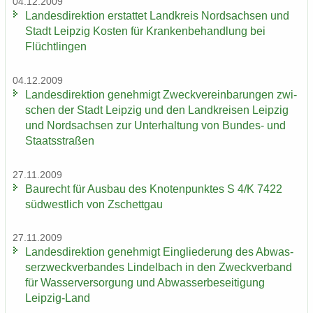
04.12.2009
Lan­des­di­rek­ti­on er­stat­tet Land­kreis Nord­sach­sen und
Stadt Leip­zig Kos­ten für Kran­ken­be­hand­lung bei
Flücht­lin­gen
04.12.2009
Lan­des­di­rek­ti­on ge­neh­migt Zweck­ver­ein­ba­run­gen zwi­
schen der Stadt Leip­zig und den Land­krei­sen Leip­zig
und Nord­sach­sen zur Un­ter­hal­tung von Bundes-​ und
Staats­stra­ßen
27.11.2009
Bau­recht für Aus­bau des Kno­ten­punk­tes S 4/K 7422
süd­west­lich von Zschett­gau
27.11.2009
Lan­des­di­rek­ti­on ge­neh­migt Ein­glie­de­rung des Ab­was­
ser­zweck­ver­ban­des Lindel­bach in den Zweck­ver­band
für Was­ser­ver­sor­gung und Ab­was­ser­be­sei­ti­gung
Leipzig-​Land