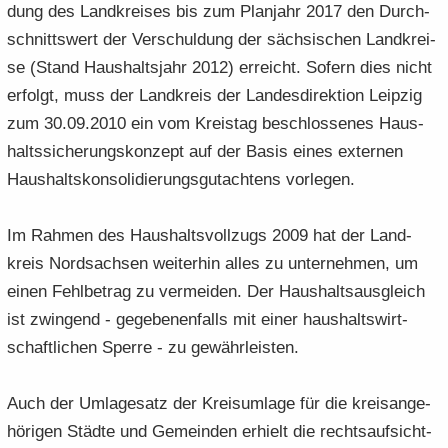
dung des Land­krei­ses bis zum Plan­jahr 2017 den Durch­
schnitts­wert der Ver­schul­dung der säch­si­schen Land­krei­
se (Stand Haus­halts­jahr 2012) er­reicht. So­fern dies nicht
er­folgt, muss der Land­kreis der Lan­des­di­rek­ti­on Leip­zig
zum 30.09.2010 ein vom Kreis­tag be­schlos­se­nes Haus­
halts­si­che­rungs­kon­zept auf der Basis eines ex­ter­nen
Haus­halts­kon­so­li­die­rungs­gut­ach­tens vor­le­gen.
Im Rah­men des Haus­halts­voll­zugs 2009 hat der Land­
kreis Nord­sach­sen wei­ter­hin alles zu un­ter­neh­men, um
einen Fehl­be­trag zu ver­mei­den. Der Haus­halts­aus­gleich
ist zwin­gend - ge­ge­be­nen­falls mit einer haus­halts­wirt­
schaft­li­chen Sper­re - zu ge­währ­leis­ten.
Auch der Um­la­ge­satz der Kreis­um­la­ge für die kreis­an­ge­
hö­ri­gen Städ­te und Ge­mein­den er­hielt die rechts­auf­sicht­