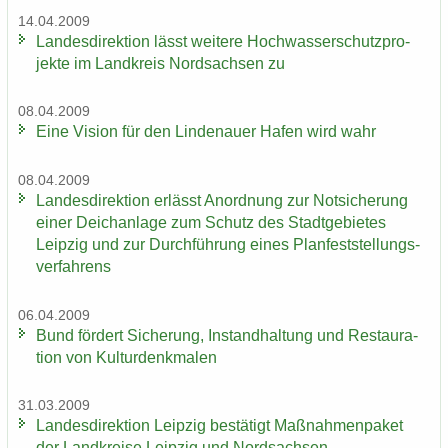
14.04.2009
Lan­des­di­rek­ti­on lässt wei­te­re Hoch­was­ser­schutz­pro­
jek­te im Land­kreis Nord­sach­sen zu
08.04.2009
Eine Vi­si­on für den Lin­de­nau­er Hafen wird wahr
08.04.2009
Lan­des­di­rek­ti­on er­lässt An­ord­nung zur Not­si­che­rung
einer Deich­an­la­ge zum Schutz des Stadt­ge­bie­tes
Leip­zig und zur Durch­füh­rung eines Plan­fest­stel­lungs­
ver­fah­rens
06.04.2009
Bund för­dert Si­che­rung, In­stand­hal­tung und Re­stau­ra­
ti­on von Kul­tur­denk­ma­len
31.03.2009
Lan­des­di­rek­ti­on Leip­zig be­stä­tigt Maß­nah­men­pa­ket
der Land­krei­se Leip­zig und Nord­sach­sen