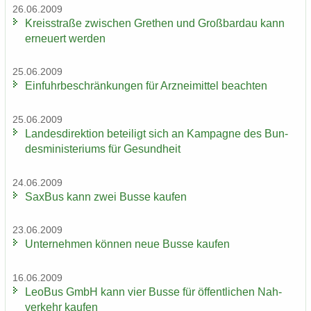
26.06.2009
Kreis­stra­ße zwi­schen Gre­then und Groß­bardau kann
er­neu­ert wer­den
25.06.2009
Ein­fuhr­be­schrän­kun­gen für Arz­nei­mit­tel be­ach­ten
25.06.2009
Lan­des­di­rek­ti­on be­tei­ligt sich an Kam­pa­gne des Bun­
des­mi­nis­te­ri­ums für Ge­sund­heit
24.06.2009
Sax­Bus kann zwei Busse kau­fen
23.06.2009
Un­ter­neh­men kön­nen neue Busse kau­fen
16.06.2009
LeoBus GmbH kann vier Busse für öf­fent­li­chen Nah­
ver­kehr kau­fen