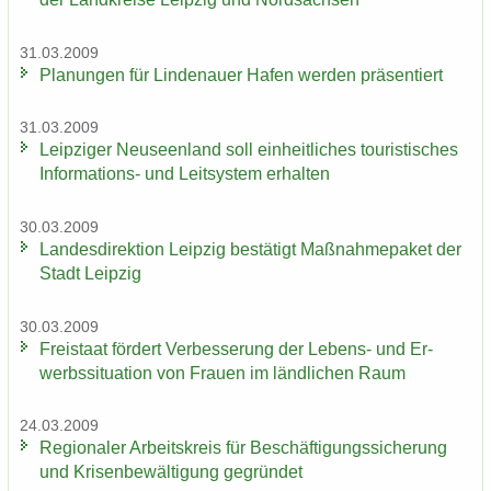
31.03.2009
Pla­nun­gen für Lin­de­nau­er Hafen wer­den prä­sen­tiert
31.03.2009
Leip­zi­ger Neu­seen­land soll ein­heit­li­ches tou­ris­ti­sches
Informations-​ und Leit­sys­tem er­hal­ten
30.03.2009
Lan­des­di­rek­ti­on Leip­zig be­stä­tigt Maß­nah­me­pa­ket der
Stadt Leip­zig
30.03.2009
Frei­staat för­dert Ver­bes­se­rung der Lebens-​ und Er­
werbs­si­tua­ti­on von Frau­en im länd­li­chen Raum
24.03.2009
Re­gio­na­ler Ar­beits­kreis für Be­schäf­ti­gungs­si­che­rung
und Kri­sen­be­wäl­ti­gung ge­grün­det