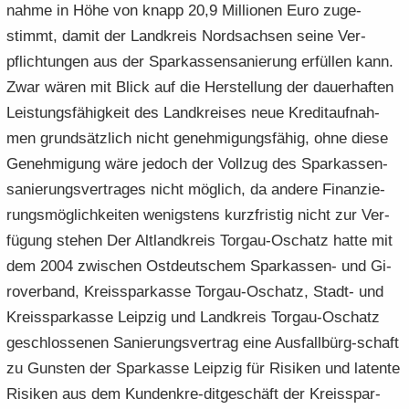
nah­me in Höhe von knapp 20,9 Mil­lio­nen Euro zu­ge­
stimmt, damit der Land­kreis Nord­sach­sen seine Ver­
pflich­tun­gen aus der Spar­kas­sen­sa­nie­rung er­fül­len kann.
Zwar wären mit Blick auf die Her­stel­lung der dau­er­haf­ten
Leis­tungs­fä­hig­keit des Land­krei­ses neue Kre­dit­auf­nah­
men grund­sätz­lich nicht ge­neh­mi­gungs­fä­hig, ohne diese
Ge­neh­mi­gung wäre je­doch der Voll­zug des Spar­kas­sen­
sa­nie­rungs­ver­tra­ges nicht mög­lich, da an­de­re Fi­nan­zie­
rungs­mög­lich­kei­ten we­nigs­tens kurz­fris­tig nicht zur Ver­
fü­gung ste­hen Der Alt­land­kreis Torgau-​Oschatz hatte mit
dem 2004 zwi­schen Ost­deut­schem Sparkassen-​ und Gi­
ro­ver­band, Kreis­spar­kas­se Torgau-​Oschatz, Stadt-​ und
Kreis­spar­kas­se Leip­zig und Land­kreis Torgau-​Oschatz
ge­schlos­se­nen Sa­nie­rungs­ver­trag eine Ausfallbürg-​schaft
zu Guns­ten der Spar­kas­se Leip­zig für Ri­si­ken und la­ten­te
Ri­si­ken aus dem Kundenkre-​ditgeschäft der Kreis­spar­