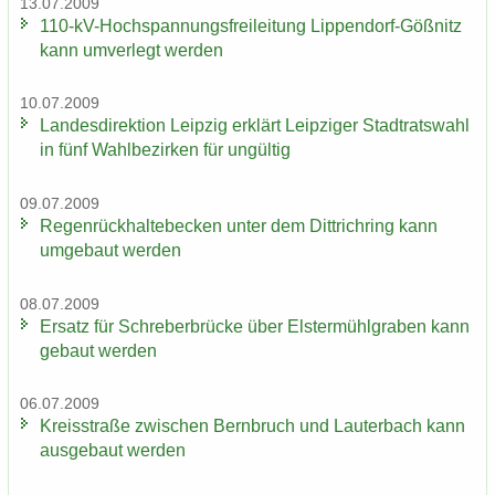
13.07.2009
110-​kV-Hochspannungsfreileitung Lippendorf-​Gößnitz
kann um­ver­legt wer­den
10.07.2009
Lan­des­di­rek­ti­on Leip­zig er­klärt Leip­zi­ger Stadt­rats­wahl
in fünf Wahl­be­zir­ken für un­gül­tig
09.07.2009
Re­gen­rück­hal­te­be­cken unter dem Dittrich­ring kann
um­ge­baut wer­den
08.07.2009
Er­satz für Schre­ber­brü­cke über Els­ter­mühl­gra­ben kann
ge­baut wer­den
06.07.2009
Kreis­stra­ße zwi­schen Bern­bruch und Lau­ter­bach kann
aus­ge­baut wer­den