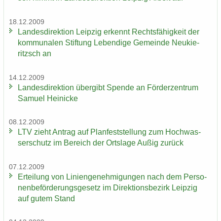
18.12.2009
Lan­des­di­rek­ti­on Leip­zig er­kennt Rechts­fä­hig­keit der
kom­mu­na­len Stif­tung Le­ben­di­ge Ge­mein­de Neu­kie­
ritzsch an
14.12.2009
Lan­des­di­rek­ti­on über­gibt Spen­de an För­der­zen­trum
Sa­mu­el Hei­ni­cke
08.12.2009
LTV zieht An­trag auf Plan­fest­stel­lung zum Hoch­was­
ser­schutz im Be­reich der Orts­la­ge Außig zu­rück
07.12.2009
Er­tei­lung von Li­ni­en­ge­neh­mi­gun­gen nach dem Per­so­
nen­be­för­de­rungs­ge­setz im Di­rek­ti­ons­be­zirk Leip­zig
auf gutem Stand