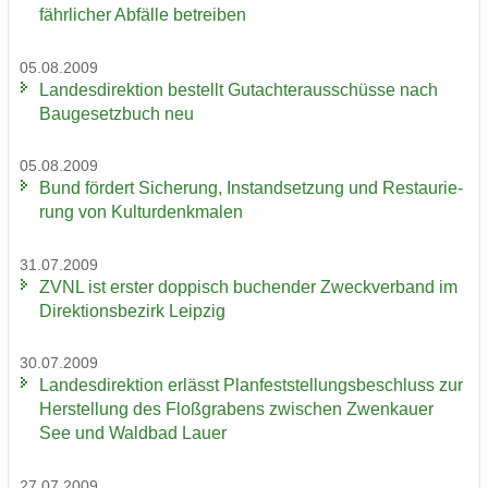
fähr­li­cher Ab­fäl­le be­trei­ben
05.08.2009
Lan­des­di­rek­ti­on be­stellt Gut­ach­ter­aus­schüs­se nach
Bau­ge­setz­buch neu
05.08.2009
Bund för­dert Si­che­rung, In­stand­set­zung und Re­stau­rie­
rung von Kul­tur­denk­ma­len
31.07.2009
ZVNL ist ers­ter dop­pisch bu­chen­der Zweck­ver­band im
Di­rek­ti­ons­be­zirk Leip­zig
30.07.2009
Lan­des­di­rek­ti­on er­lässt Plan­fest­stel­lungs­be­schluss zur
Her­stel­lung des Floß­gra­bens zwi­schen Zwenkau­er
See und Wald­bad Lauer
27.07.2009