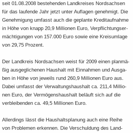
seit 01.08.2008 be­stehen­den Land­krei­ses Nord­sach­sen
e
e
­
t
a
­
für das lau­fen­de Jahr jetzt unter Auf­la­gen ge­neh­migt. Die
n
n
o
i
­
m
­
­
n
­
Ge­neh­mi­gung um­fasst auch die ge­plan­te Kre­dit­auf­nah­me
t
a
d
d
o
i
­
in Höhe von knapp 20,9 Mil­lio­nen Euro, Ver­pflich­tungs­er­
e
e
n
­
t
mäch­ti­gun­gen von 157.000 Euro sowie eine Kreis­um­la­ge
N
N
o
i
von 29,75 Pro­zent.
a
a
n
­
­
­
o
v
v
Der Land­kreis Nord­sach­sen weist für 2009 einen plan­mä­
n
i
i
ßig aus­ge­gli­che­nen Haus­halt mit Ein­nah­men und Aus­ga­
­
­
ben in Höhe von je­weils rund 260,9 Mil­lio­nen Euro aus.
g
g
Dabei um­fasst der Ver­wal­tungs­haus­halt ca. 211,4 Mil­lio­
a
a
­
­
nen Euro, der Ver­mö­gens­haus­halt be­läuft sich auf die
t
t
ver­blei­ben­den ca. 49,5 Mil­lio­nen Euro.
i
i
­
­
Al­ler­dings lässt die Haus­halts­pla­nung auch eine Reihe
o
o
von Pro­ble­men er­ken­nen. Die Ver­schul­dung des Land­
n
n