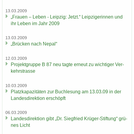
13.03.2009
„Frau­en – Leben - Leip­zig: Jetzt.“ Leip­zi­ge­rin­nen und
ihr Leben im Jahr 2009
13.03.2009
„Brü­cken nach Nepal“
12.03.2009
Pro­jekt­grup­pe B 87 neu tagte er­neut zu wich­ti­ger Ver­
kehrs­tras­se
10.03.2009
Platz­ka­pa­zi­tä­ten zur Buch­le­sung am 13.03.09 in der
Lan­des­di­rek­ti­on er­schöpft
06.03.2009
Lan­des­di­rek­ti­on gibt „Dr. Sieg­fried Krüger-​Stiftung“ grü­
nes Licht