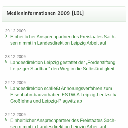
Me­di­en­in­for­ma­tio­nen 2009 [LDL]
29.12.2009
Ein­heit­li­cher An­sprech­part­ner des Frei­staa­tes Sach­
sen nimmt in Lan­des­di­rek­ti­on Leip­zig Ar­beit auf
23.12.2009
Lan­des­di­rek­ti­on Leip­zig ge­stat­tet der „För­der­stif­tung
Leip­zi­ger Stadt­bad“ den Weg in die Selb­stän­dig­keit
22.12.2009
Lan­des­di­rek­ti­on schließt An­hö­rungs­ver­fah­ren zum
Eisenbahn-​bauvorhaben ESTW-​A Leipzig-​Leutzsch/
Groß­leh­na und Leipzig-​Plagwitz ab
22.12.2009
Ein­heit­li­cher An­sprech­part­ner des Frei­staa­tes Sach­
sen nimmt in Lan­des­di­rek­ti­on Leip­zig Ar­beit auf