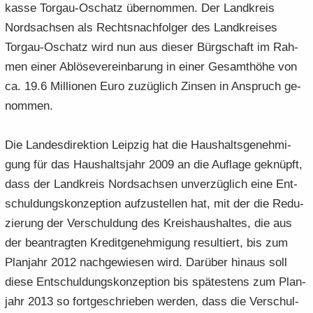
kas­se Torgau-​Oschatz über­nom­men. Der Land­kreis
Nord­sach­sen als Rechts­nach­fol­ger des Land­krei­ses
Torgau-​Oschatz wird nun aus die­ser Bürg­schaft im Rah-​
men einer Ab­lö­se­ver­ein­ba­rung in einer Ge­samt­hö­he von
ca. 19.6 Mil­lio­nen Euro zu­züg­lich Zin­sen in An­spruch ge­
nom­men.
Die Lan­des­di­rek­ti­on Leip­zig hat die Haus­halts­ge­neh­mi­
gung für das Haus­halts­jahr 2009 an die Auf­la­ge ge­knüpft,
dass der Land­kreis Nord­sach­sen un­ver­züg­lich eine Ent­
schul­dungs­kon­zep­ti­on auf­zu­stel­len hat, mit der die Re­du­
zie­rung der Ver­schul­dung des Kreis­haus­hal­tes, die aus
der be­an­trag­ten Kre­dit­ge­neh­mi­gung re­sul­tiert, bis zum
Plan­jahr 2012 nach­ge­wie­sen wird. Dar­über hin­aus soll
diese Ent­schul­dungs­kon­zep­ti­on bis spä­tes­tens zum Plan­
jahr 2013 so fort­ge­schrie­ben wer­den, dass die Ver­schul­