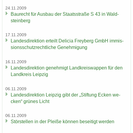
24.11.2009
Bau­recht für Aus­bau der Staats­stra­ße S 43 in Wald­
stein­berg
17.11.2009
Lan­des­di­rek­ti­on er­teilt De­li­cia Frey­berg GmbH im­mis­
si­ons­schutz­recht­li­che Ge­neh­mi­gung
16.11.2009
Lan­des­di­rek­ti­on ge­neh­migt Land­kreis­wap­pen für den
Land­kreis Leip­zig
06.11.2009
Lan­des­di­rek­ti­on Leip­zig gibt der „Stif­tung Ecken we­
cken“ grü­nes Licht
06.11.2009
Stör­stel­len in der Plei­ße kön­nen be­sei­tigt wer­den