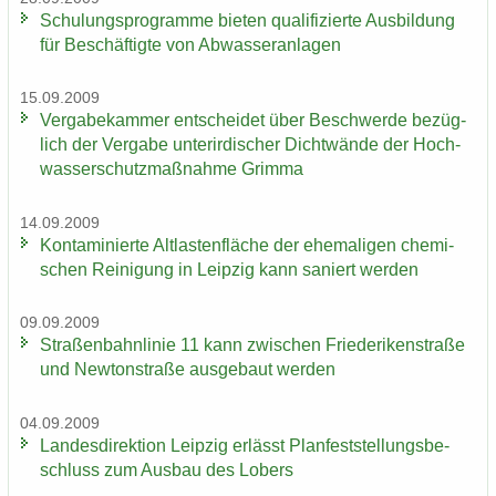
Schu­lungs­pro­gram­me bie­ten qua­li­fi­zier­te Aus­bil­dung
für Be­schäf­tig­te von Ab­was­ser­an­la­gen
15.09.2009
Ver­ga­be­kam­mer ent­schei­det über Be­schwer­de be­züg­
lich der Ver­ga­be un­ter­ir­di­scher Dicht­wän­de der Hoch­
was­ser­schutz­maß­nah­me Grim­ma
14.09.2009
Kon­ta­mi­nier­te Alt­las­ten­flä­che der ehe­ma­li­gen che­mi­
schen Rei­ni­gung in Leip­zig kann sa­niert wer­den
09.09.2009
Stra­ßen­bahn­li­nie 11 kann zwi­schen Frie­de­ri­ken­stra­ße
und New­ton­stra­ße aus­ge­baut wer­den
04.09.2009
Lan­des­di­rek­ti­on Leip­zig er­lässt Plan­fest­stel­lungs­be­
schluss zum Aus­bau des Lobers