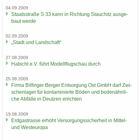
04.09.2009
Staats­stra­ße S 33 kann in Rich­tung Stau­chitz aus­ge­
baut werde
02.09.2009
„Stadt und Land­schaft“
27.08.2009
Ha­bicht e.V. führt Mo­dell­flug­schau durch
25.08.2009
Firma Bil­fin­ger Ber­ger Ent­sor­gung Ost GmbH darf Zwi­
schen­la­ger für kon­ta­mi­nier­te Böden und bo­den­ähn­li­
che Ab­fäl­le in Deut­zen er­rich­ten
19.08.2009
Erd­gas­tras­se er­höht Ver­sor­gungs­si­cher­heit in Mittel-​
und West­eu­ro­pa