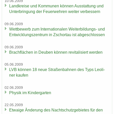
10.06.2009
Land­krei­se und Kom­mu­nen kön­nen Aus­stat­tung und
Un­ter­brin­gung der Feu­er­weh­ren wei­ter ver­bes­sern
09.06.2009
Wett­be­werb zum In­ter­na­tio­na­len Weiterbildungs-​ und
Ent­wick­lungs­zen­trum in Zschor­tau ist ab­ge­schlos­sen
09.06.2009
Brach­flä­chen in Deu­ben kön­nen re­vi­ta­li­siert wer­den
05.06.2009
LVB kön­nen 18 neue Stra­ßen­bah­nen des Typs Leo­li­
ner kau­fen
02.06.2009
Phy­sik im Kin­der­gar­ten
22.05.2009
Et­wa­ige Än­de­rung des Nacht­schutz­ge­bie­tes für den