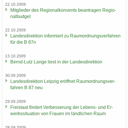
22.10.2009
Mit­glie­der des Re­gio­nal­kon­vents be­an­tra­gen Re­gio­
nal­bud­get
22.10.2009
Lan­des­di­rek­ti­on in­for­miert zu Raum­ord­nungs­ver­fah­ren
für die B 87n
13.10.2009
Bernd-​Lutz Lange liest in der Lan­des­di­rek­ti­on
30.09.2009
Lan­des­di­rek­ti­on Leip­zig er­öff­net Raum­ord­nungs­ver­
fah­ren B 87 neu
29.09.2009
Frei­staat för­dert Ver­bes­se­rung der Lebens-​ und Er­
werbs­si­tua­ti­on von Frau­en im länd­li­chen Raum
28.09.2009