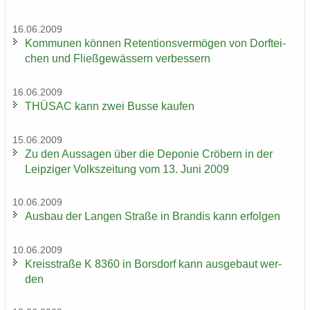
16.06.2009
Kom­mu­nen kön­nen Re­ten­ti­ons­ver­mö­gen von Dorf­tei­
chen und Fließ­ge­wäs­sern ver­bes­sern
16.06.2009
THÜ­SAC kann zwei Busse kau­fen
15.06.2009
Zu den Aus­sa­gen über die De­po­nie Crö­bern in der
Leip­zi­ger Volks­zei­tung vom 13. Juni 2009
10.06.2009
Aus­bau der Lan­gen Stra­ße in Bran­dis kann er­fol­gen
10.06.2009
Kreis­stra­ße K 8360 in Bors­dorf kann aus­ge­baut wer­
den