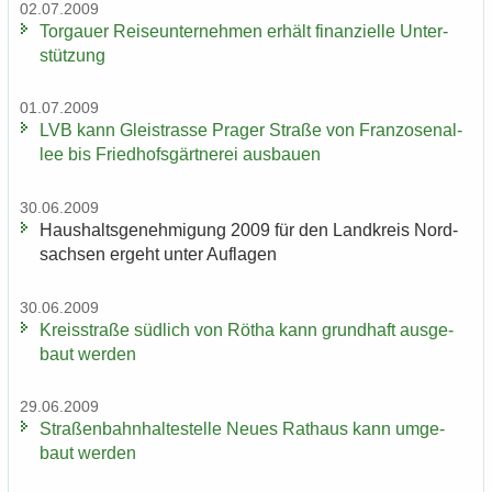
02.07.2009
Tor­gau­er Rei­se­un­ter­neh­men er­hält fi­nan­zi­el­le Un­ter­
stüt­zung
01.07.2009
LVB kann Gleis­tras­se Pra­ger Stra­ße von Fran­zo­sen­al­
lee bis Fried­hofs­gärt­ne­rei aus­bau­en
30.06.2009
Haus­halts­ge­neh­mi­gung 2009 für den Land­kreis Nord­
sach­sen er­geht unter Auf­la­gen
30.06.2009
Kreis­stra­ße süd­lich von Rötha kann grund­haft aus­ge­
baut wer­den
29.06.2009
Stra­ßen­bahn­hal­te­stel­le Neues Rat­haus kann um­ge­
baut wer­den