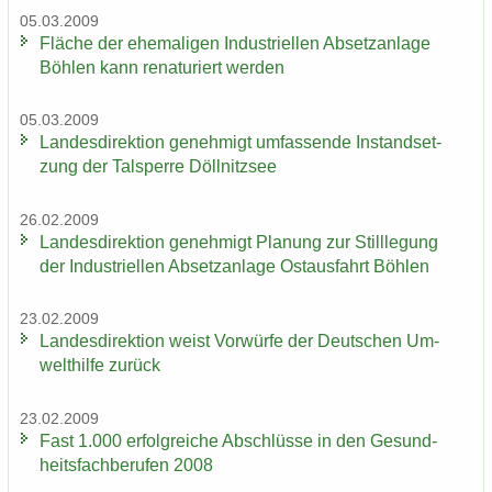
05.03.2009
Flä­che der ehe­ma­li­gen In­dus­tri­el­len Ab­setz­an­la­ge
Böh­len kann re­na­tu­riert wer­den
05.03.2009
Lan­des­di­rek­ti­on ge­neh­migt um­fas­sen­de In­stand­set­
zung der Tal­sper­re Döll­nitz­see
26.02.2009
Lan­des­di­rek­ti­on ge­neh­migt Pla­nung zur Still­le­gung
der In­dus­tri­el­len Ab­setz­an­la­ge Ost­aus­fahrt Böh­len
23.02.2009
Lan­des­di­rek­ti­on weist Vor­wür­fe der Deut­schen Um­
welt­hil­fe zu­rück
23.02.2009
Fast 1.000 er­folg­rei­che Ab­schlüs­se in den Ge­sund­
heits­fach­be­ru­fen 2008