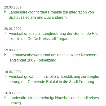
23.03.2009
Lan­des­di­rek­ti­on för­dert Pro­jek­te zur In­te­gra­ti­on von
Spät­aus­sied­lern und Zu­wan­de­rern
20.03.2009
Frei­staat un­ter­stützt Ein­glie­de­rung der Ge­mein­de Pflü­
ckuff in die Große Kreis­stadt Tor­gau
19.03.2009
Li­te­ra­tur­wett­be­werb rund um das Leip­zi­ger Neu­seen­
land fin­det 2009 Fort­set­zung
19.03.2009
Frei­staat ge­währt fi­nan­zi­el­le Un­ter­stüt­zung zur Ein­glie­
de­rung der Ge­mein­de Eu­la­tal in die Stadt Froh­burg
16.03.2009
Lan­des­di­rek­ti­on ge­neh­migt Haus­halt des Land­krei­ses
Leip­zig