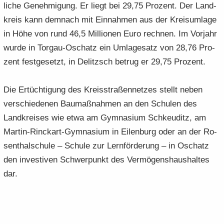
li­che Ge­neh­mi­gung. Er liegt bei 29,75 Pro­zent. Der Land­
kreis kann dem­nach mit Ein­nah­men aus der Kreis­um­la­ge
in Höhe von rund 46,5 Mil­lio­nen Euro rech­nen. Im Vor­jahr
wurde in Torgau-​Oschatz ein Um­la­ge­satz von 28,76 Pro­
zent fest­ge­setzt, in De­litzsch be­trug er 29,75 Pro­zent.
Die Er­tüch­ti­gung des Kreis­stra­ßen­net­zes stellt neben
ver­schie­de­nen Bau­maß­nah­men an den Schu­len des
Land­krei­ses wie etwa am Gym­na­si­um Schkeu­ditz, am
Martin-​Rinckart-Gymnasium in Ei­len­burg oder an der Ro­
senthal­schu­le – Schu­le zur Lern­för­de­rung – in Oschatz
den in­ves­ti­ven Schwer­punkt des Ver­mö­gens­haus­hal­tes
dar.