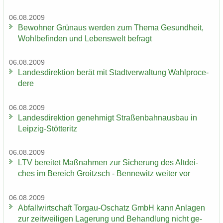
06.08.2009
Be­woh­ner Grün­aus wer­den zum Thema Ge­sund­heit,
Wohl­be­fin­den und Le­bens­welt be­fragt
06.08.2009
Lan­des­di­rek­ti­on berät mit Stadt­ver­wal­tung Wahlpro­ce­
de­re
06.08.2009
Lan­des­di­rek­ti­on ge­neh­migt Stra­ßen­bahn­aus­bau in
Leipzig-​Stötteritz
06.08.2009
LTV be­rei­tet Maß­nah­men zur Si­che­rung des Alt­dei­
ches im Be­reich Groitzsch - Ben­ne­witz wei­ter vor
06.08.2009
Ab­fall­wirt­schaft Torgau-​Oschatz GmbH kann An­la­gen
zur zeit­wei­li­gen La­ge­rung und Be­hand­lung nicht ge­