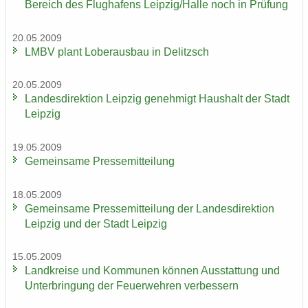
Be­reich des Flug­ha­fens Leip­zig/Halle noch in Prü­fung
20.05.2009
LMBV plant Lober­aus­bau in De­litzsch
20.05.2009
Lan­des­di­rek­ti­on Leip­zig ge­neh­migt Haus­halt der Stadt
Leip­zig
19.05.2009
Ge­mein­sa­me Pres­se­mit­tei­lung
18.05.2009
Ge­mein­sa­me Pres­se­mit­tei­lung der Lan­des­di­rek­ti­on
Leip­zig und der Stadt Leip­zig
15.05.2009
Land­krei­se und Kom­mu­nen kön­nen Aus­stat­tung und
Un­ter­brin­gung der Feu­er­weh­ren ver­bes­sern