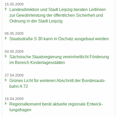
15.05.2009
Lan­des­di­rek­ti­on und Stadt Leip­zig be­ra­ten Leit­li­ni­en
zur Ge­währ­leis­tung der öf­fent­li­chen Si­cher­heit und
Ord­nung in der Stadt Leip­zig
06.05.2009
Staats­stra­ße S 30 kann in Oschatz aus­ge­baut wer­den
04.05.2009
Säch­si­sche Staats­re­gie­rung ver­ein­heit­licht För­de­rung
im Be­reich Kin­der­ta­ges­stät­ten
27.04.2009
Grü­nes Licht für wei­te­ren Ab­schnitt der Bun­des­au­to­
bahn A 72
16.04.2009
Re­gio­nal­kon­vent berät ak­tu­el­le re­gio­na­le Ent­wick­
lungs­fra­gen