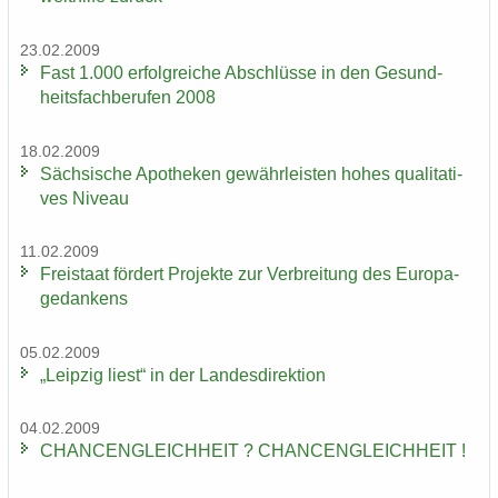
23.02.2009
Fast 1.000 er­folg­rei­che Ab­schlüs­se in den Ge­sund­
heits­fach­be­ru­fen 2008
18.02.2009
Säch­si­sche Apo­the­ken ge­währ­leis­ten hohes qua­li­ta­ti­
ves Ni­veau
11.02.2009
Frei­staat för­dert Pro­jek­te zur Ver­brei­tung des Eu­ro­pa­
ge­dan­kens
05.02.2009
„Leip­zig liest“ in der Lan­des­di­rek­ti­on
04.02.2009
CHAN­CEN­GLEICH­HEIT ? CHAN­CEN­GLEICH­HEIT !