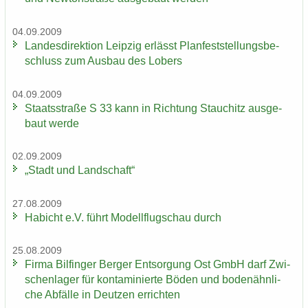
04.09.2009
Lan­des­di­rek­ti­on Leip­zig er­lässt Plan­fest­stel­lungs­be­
schluss zum Aus­bau des Lobers
04.09.2009
Staats­stra­ße S 33 kann in Rich­tung Stau­chitz aus­ge­
baut werde
02.09.2009
„Stadt und Land­schaft“
27.08.2009
Ha­bicht e.V. führt Mo­dell­flug­schau durch
25.08.2009
Firma Bil­fin­ger Ber­ger Ent­sor­gung Ost GmbH darf Zwi­
schen­la­ger für kon­ta­mi­nier­te Böden und bo­den­ähn­li­
che Ab­fäl­le in Deut­zen er­rich­ten