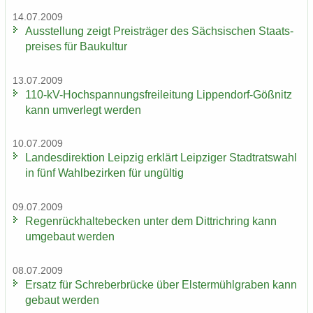
14.07.2009
Aus­stel­lung zeigt Preis­trä­ger des Säch­si­schen Staats­
prei­ses für Bau­kul­tur
13.07.2009
110-​kV-Hochspannungsfreileitung Lippendorf-​Gößnitz
kann um­ver­legt wer­den
10.07.2009
Lan­des­di­rek­ti­on Leip­zig er­klärt Leip­zi­ger Stadt­rats­wahl
in fünf Wahl­be­zir­ken für un­gül­tig
09.07.2009
Re­gen­rück­hal­te­be­cken unter dem Dittrich­ring kann
um­ge­baut wer­den
08.07.2009
Er­satz für Schre­ber­brü­cke über Els­ter­mühl­gra­ben kann
ge­baut wer­den