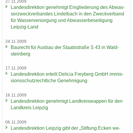
27.11.2009
Lan­des­di­rek­ti­on ge­neh­migt Ein­glie­de­rung des Ab­was­
ser­zweck­ver­ban­des Lindel­bach in den Zweck­ver­band
für Was­ser­ver­sor­gung und Ab­was­ser­be­sei­ti­gung
Leipzig-​Land
24.11.2009
Bau­recht für Aus­bau der Staats­stra­ße S 43 in Wald­
stein­berg
17.11.2009
Lan­des­di­rek­ti­on er­teilt De­li­cia Frey­berg GmbH im­mis­
si­ons­schutz­recht­li­che Ge­neh­mi­gung
16.11.2009
Lan­des­di­rek­ti­on ge­neh­migt Land­kreis­wap­pen für den
Land­kreis Leip­zig
06.11.2009
Lan­des­di­rek­ti­on Leip­zig gibt der „Stif­tung Ecken we­