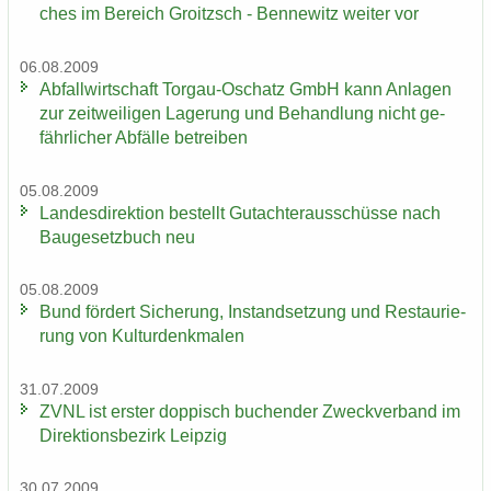
ches im Be­reich Groitzsch - Ben­ne­witz wei­ter vor
06.08.2009
Ab­fall­wirt­schaft Torgau-​Oschatz GmbH kann An­la­gen
zur zeit­wei­li­gen La­ge­rung und Be­hand­lung nicht ge­
fähr­li­cher Ab­fäl­le be­trei­ben
05.08.2009
Lan­des­di­rek­ti­on be­stellt Gut­ach­ter­aus­schüs­se nach
Bau­ge­setz­buch neu
05.08.2009
Bund för­dert Si­che­rung, In­stand­set­zung und Re­stau­rie­
rung von Kul­tur­denk­ma­len
31.07.2009
ZVNL ist ers­ter dop­pisch bu­chen­der Zweck­ver­band im
Di­rek­ti­ons­be­zirk Leip­zig
30.07.2009