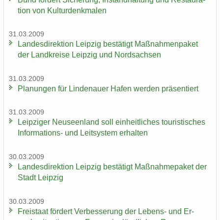
ti­on von Kul­tur­denk­ma­len
31.03.2009
Lan­des­di­rek­ti­on Leip­zig be­stä­tigt Maß­nah­men­pa­ket
der Land­krei­se Leip­zig und Nord­sach­sen
31.03.2009
Pla­nun­gen für Lin­de­nau­er Hafen wer­den prä­sen­tiert
31.03.2009
Leip­zi­ger Neu­seen­land soll ein­heit­li­ches tou­ris­ti­sches
Informations-​ und Leit­sys­tem er­hal­ten
30.03.2009
Lan­des­di­rek­ti­on Leip­zig be­stä­tigt Maß­nah­me­pa­ket der
Stadt Leip­zig
30.03.2009
Frei­staat för­dert Ver­bes­se­rung der Lebens-​ und Er­