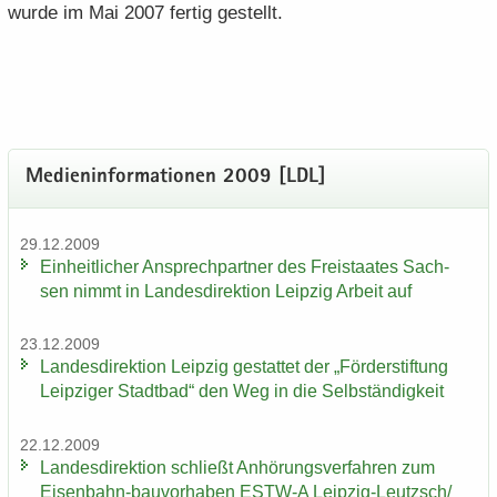
wurde im Mai 2007 fer­tig ge­stellt.
Me­di­en­in­for­ma­tio­nen 2009 [LDL]
29.12.2009
Ein­heit­li­cher An­sprech­part­ner des Frei­staa­tes Sach­
sen nimmt in Lan­des­di­rek­ti­on Leip­zig Ar­beit auf
23.12.2009
Lan­des­di­rek­ti­on Leip­zig ge­stat­tet der „För­der­stif­tung
Leip­zi­ger Stadt­bad“ den Weg in die Selb­stän­dig­keit
22.12.2009
Lan­des­di­rek­ti­on schließt An­hö­rungs­ver­fah­ren zum
Eisenbahn-​bauvorhaben ESTW-​A Leipzig-​Leutzsch/