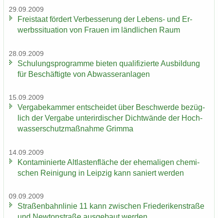
29.09.2009
Frei­staat för­dert Ver­bes­se­rung der Lebens-​ und Er­
werbs­si­tua­ti­on von Frau­en im länd­li­chen Raum
28.09.2009
Schu­lungs­pro­gram­me bie­ten qua­li­fi­zier­te Aus­bil­dung
für Be­schäf­tig­te von Ab­was­ser­an­la­gen
15.09.2009
Ver­ga­be­kam­mer ent­schei­det über Be­schwer­de be­züg­
lich der Ver­ga­be un­ter­ir­di­scher Dicht­wän­de der Hoch­
was­ser­schutz­maß­nah­me Grim­ma
14.09.2009
Kon­ta­mi­nier­te Alt­las­ten­flä­che der ehe­ma­li­gen che­mi­
schen Rei­ni­gung in Leip­zig kann sa­niert wer­den
09.09.2009
Stra­ßen­bahn­li­nie 11 kann zwi­schen Frie­de­ri­ken­stra­ße
und New­ton­stra­ße aus­ge­baut wer­den