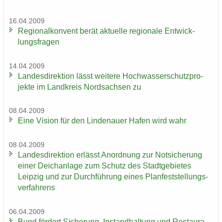
16.04.2009
Re­gio­nal­kon­vent berät ak­tu­el­le re­gio­na­le Ent­wick­
lungs­fra­gen
14.04.2009
Lan­des­di­rek­ti­on lässt wei­te­re Hoch­was­ser­schutz­pro­
jek­te im Land­kreis Nord­sach­sen zu
08.04.2009
Eine Vi­si­on für den Lin­de­nau­er Hafen wird wahr
08.04.2009
Lan­des­di­rek­ti­on er­lässt An­ord­nung zur Not­si­che­rung
einer Deich­an­la­ge zum Schutz des Stadt­ge­bie­tes
Leip­zig und zur Durch­füh­rung eines Plan­fest­stel­lungs­
ver­fah­rens
06.04.2009
Bund för­dert Si­che­rung, In­stand­hal­tung und Re­stau­ra­