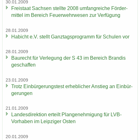
30.01.2009
Frei­staat Sach­sen stell­te 2008 um­fang­rei­che För­der­
mit­tel im Be­reich Feu­er­wehr­we­sen zur Ver­fü­gung
28.01.2009
Ha­bicht e.V. stellt Ganz­tags­pro­gramm für Schu­len vor
28.01.2009
Bau­recht für Ver­le­gung der S 43 im Be­reich Bran­dis
ge­schaf­fen
23.01.2009
Trotz Ein­bür­ge­rungs­test er­heb­li­cher An­stieg an Ein­bür­
ge­run­gen
21.01.2009
Lan­des­di­rek­ti­on er­teilt Plan­ge­neh­mi­gung für LVB-​
Vorhaben im Leip­zi­ger Osten
20.01.2009