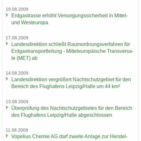
19.08.2009
Erd­gas­tras­se er­höht Ver­sor­gungs­si­cher­heit in Mittel-​
und West­eu­ro­pa
17.08.2009
Lan­des­di­rek­ti­on schließt Raum­ord­nungs­ver­fah­ren für
Erd­gas­trans­port­lei­tung - Mit­tel­eu­ro­päi­sche Trans­ver­sa­
le (MET) ab
14.08.2009
Lan­des­di­rek­ti­on ver­grö­ßert Nacht­schutz­ge­biet für den
Be­reich des Flug­ha­fens Leip­zig/Halle um 44 km²
13.08.2009
Über­prü­fung des Nacht­schutz­ge­bie­tes für den Be­reich
des Flug­ha­fens Leip­zig/Halle ab­ge­schlos­sen
11.08.2009
Vo­pe­li­us Che­mie AG darf zwei­te An­la­ge zur Her­stel­