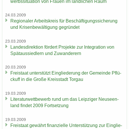
werbs­si­tua­ti­on von Frau­en im länd­li­chen Raum
24.03.2009
Re­gio­na­ler Ar­beits­kreis für Be­schäf­ti­gungs­si­che­rung
und Kri­sen­be­wäl­ti­gung ge­grün­det
23.03.2009
Lan­des­di­rek­ti­on för­dert Pro­jek­te zur In­te­gra­ti­on von
Spät­aus­sied­lern und Zu­wan­de­rern
20.03.2009
Frei­staat un­ter­stützt Ein­glie­de­rung der Ge­mein­de Pflü­
ckuff in die Große Kreis­stadt Tor­gau
19.03.2009
Li­te­ra­tur­wett­be­werb rund um das Leip­zi­ger Neu­seen­
land fin­det 2009 Fort­set­zung
19.03.2009
Frei­staat ge­währt fi­nan­zi­el­le Un­ter­stüt­zung zur Ein­glie­