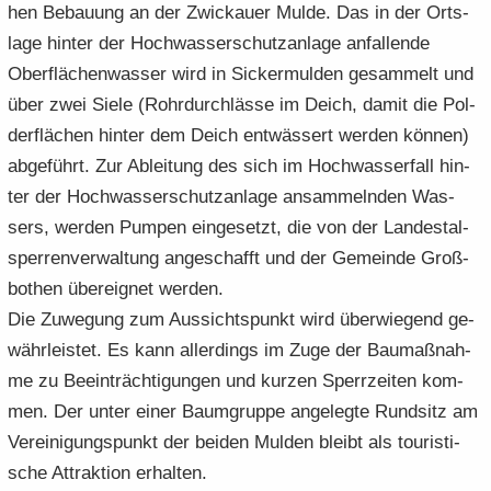
hen Be­bau­ung an der Zwi­ckau­er Mulde. Das in der Orts­
la­ge hin­ter der Hoch­was­ser­schutz­an­la­ge an­fal­len­de
Ober­flä­chen­was­ser wird in Si­cker­mul­den ge­sam­melt und
über zwei Siele (Rohr­durch­läs­se im Deich, damit die Pol­
der­flä­chen hin­ter dem Deich ent­wäs­sert wer­den kön­nen)
ab­ge­führt. Zur Ab­lei­tung des sich im Hoch­was­ser­fall hin­
ter der Hoch­was­ser­schutz­an­la­ge an­sam­meln­den Was­
sers, wer­den Pum­pen ein­ge­setzt, die von der Lan­des­tal­
sper­ren­ver­wal­tung an­ge­schafft und der Ge­mein­de Groß­
bo­then über­eig­net wer­den.
Die Zu­we­gung zum Aus­sichts­punkt wird über­wie­gend ge­
währ­leis­tet. Es kann al­ler­dings im Zuge der Bau­maß­nah­
me zu Be­ein­träch­ti­gun­gen und kur­zen Sperr­zei­ten kom­
men. Der unter einer Baum­grup­pe an­ge­leg­te Rund­sitz am
Ver­ei­ni­gungs­punkt der bei­den Mul­den bleibt als tou­ris­ti­
sche At­trak­ti­on er­hal­ten.