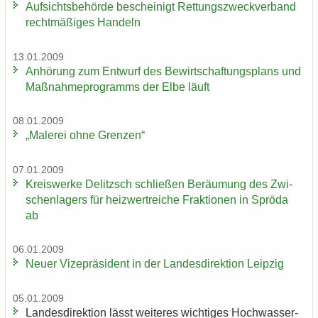
Auf­sichts­be­hör­de be­schei­nigt Ret­tungs­zweck­ver­band
recht­mä­ßi­ges Han­deln
13.01.2009
An­hö­rung zum Ent­wurf des Be­wirt­schaf­tungs­plans und
Maß­nah­me­pro­gramms der Elbe läuft
08.01.2009
„Ma­le­rei ohne Gren­zen“
07.01.2009
Kreis­wer­ke De­litzsch schlie­ßen Be­räu­mung des Zwi­
schen­la­gers für heiz­wertrei­che Frak­tio­nen in Sprö­da
ab
06.01.2009
Neuer Vi­ze­prä­si­dent in der Lan­des­di­rek­ti­on Leip­zig
05.01.2009
Lan­des­di­rek­ti­on lässt wei­te­res wich­ti­ges Hoch­was­ser­