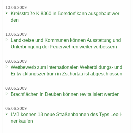
10.06.2009
Kreis­stra­ße K 8360 in Bors­dorf kann aus­ge­baut wer­
den
10.06.2009
Land­krei­se und Kom­mu­nen kön­nen Aus­stat­tung und
Un­ter­brin­gung der Feu­er­weh­ren wei­ter ver­bes­sern
09.06.2009
Wett­be­werb zum In­ter­na­tio­na­len Weiterbildungs-​ und
Ent­wick­lungs­zen­trum in Zschor­tau ist ab­ge­schlos­sen
09.06.2009
Brach­flä­chen in Deu­ben kön­nen re­vi­ta­li­siert wer­den
05.06.2009
LVB kön­nen 18 neue Stra­ßen­bah­nen des Typs Leo­li­
ner kau­fen