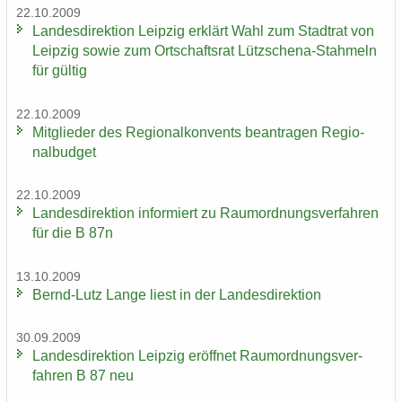
22.10.2009
Lan­des­di­rek­ti­on Leip­zig er­klärt Wahl zum Stadt­rat von
Leip­zig sowie zum Ort­schafts­rat Lützschena-​Stahmeln
für gül­tig
22.10.2009
Mit­glie­der des Re­gio­nal­kon­vents be­an­tra­gen Re­gio­
nal­bud­get
22.10.2009
Lan­des­di­rek­ti­on in­for­miert zu Raum­ord­nungs­ver­fah­ren
für die B 87n
13.10.2009
Bernd-​Lutz Lange liest in der Lan­des­di­rek­ti­on
30.09.2009
Lan­des­di­rek­ti­on Leip­zig er­öff­net Raum­ord­nungs­ver­
fah­ren B 87 neu