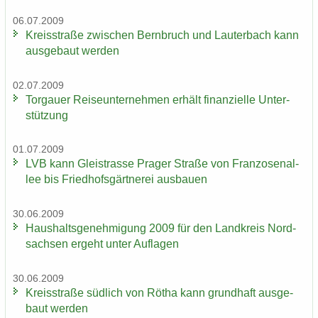
06.07.2009
Kreis­stra­ße zwi­schen Bern­bruch und Lau­ter­bach kann
aus­ge­baut wer­den
02.07.2009
Tor­gau­er Rei­se­un­ter­neh­men er­hält fi­nan­zi­el­le Un­ter­
stüt­zung
01.07.2009
LVB kann Gleis­tras­se Pra­ger Stra­ße von Fran­zo­sen­al­
lee bis Fried­hofs­gärt­ne­rei aus­bau­en
30.06.2009
Haus­halts­ge­neh­mi­gung 2009 für den Land­kreis Nord­
sach­sen er­geht unter Auf­la­gen
30.06.2009
Kreis­stra­ße süd­lich von Rötha kann grund­haft aus­ge­
baut wer­den