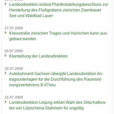
Lan­des­di­rek­ti­on er­lässt Plan­fest­stel­lungs­be­schluss zur
Her­stel­lung des Floß­gra­bens zwi­schen Zwenkau­er
See und Wald­bad Lauer
27.07.2009
Kreis­stra­ße zwi­schen Tra­ges und Hai­ni­chen kann aus­
ge­baut wer­den
20.07.2009
Klar­stel­lung der Lan­des­di­rek­ti­on
16.07.2009
Au­to­bahn­amt Sach­sen über­gibt Lan­des­di­rek­ti­on An­
trags­un­ter­la­gen für die Durch­füh­rung des Raum­ord­
nungs­ver­fah­rens B 87neu
15.07.2009
Lan­des­di­rek­ti­on Leip­zig er­klärt Wahl des Ort­schafts­ra­
tes von Lützschena-​Stahmeln für un­gül­tig