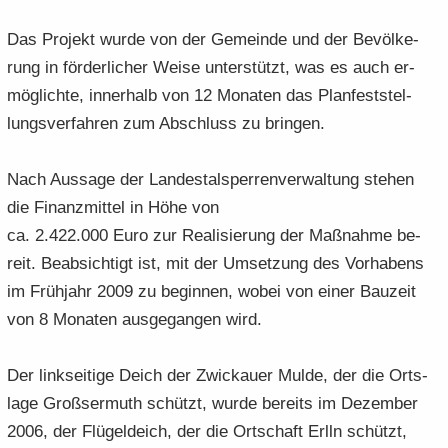
Das Pro­jekt wurde von der Ge­mein­de und der Be­völ­ke­
rung in för­der­li­cher Weise un­ter­stützt, was es auch er­
mög­lich­te, in­ner­halb von 12 Mo­na­ten das Plan­fest­stel­
lungs­ver­fah­ren zum Ab­schluss zu brin­gen.
Nach Aus­sa­ge der Lan­des­tal­sper­ren­ver­wal­tung ste­hen
die Fi­nanz­mit­tel in Höhe von
ca. 2.422.000 Euro zur Rea­li­sie­rung der Maß­nah­me be­
reit. Be­ab­sich­tigt ist, mit der Um­set­zung des Vor­ha­bens
im Früh­jahr 2009 zu be­gin­nen, wobei von einer Bau­zeit
von 8 Mo­na­ten aus­ge­gan­gen wird.
Der link­sei­ti­ge Deich der Zwi­ckau­er Mulde, der die Orts­
la­ge Groß­ser­muth schützt, wurde be­reits im De­zem­ber
2006, der Flü­gel­deich, der die Ort­schaft Erlln schützt,