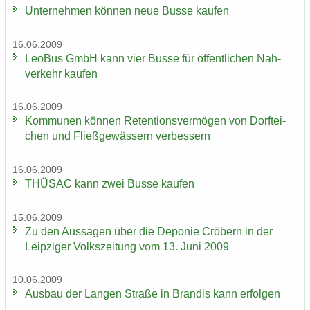
Un­ter­neh­men kön­nen neue Busse kau­fen
16.06.2009
LeoBus GmbH kann vier Busse für öf­fent­li­chen Nah­
ver­kehr kau­fen
16.06.2009
Kom­mu­nen kön­nen Re­ten­ti­ons­ver­mö­gen von Dorf­tei­
chen und Fließ­ge­wäs­sern ver­bes­sern
16.06.2009
THÜ­SAC kann zwei Busse kau­fen
15.06.2009
Zu den Aus­sa­gen über die De­po­nie Crö­bern in der
Leip­zi­ger Volks­zei­tung vom 13. Juni 2009
10.06.2009
Aus­bau der Lan­gen Stra­ße in Bran­dis kann er­fol­gen