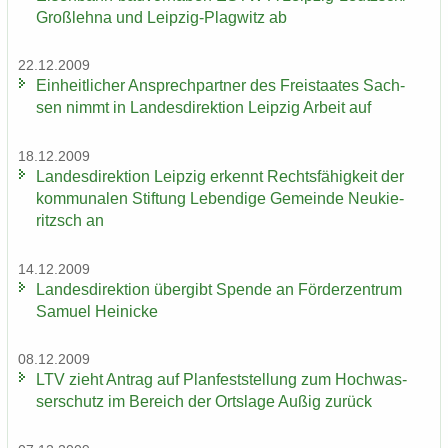
Groß­leh­na und Leipzig-​Plagwitz ab
22.12.2009
Ein­heit­li­cher An­sprech­part­ner des Frei­staa­tes Sach­
sen nimmt in Lan­des­di­rek­ti­on Leip­zig Ar­beit auf
18.12.2009
Lan­des­di­rek­ti­on Leip­zig er­kennt Rechts­fä­hig­keit der
kom­mu­na­len Stif­tung Le­ben­di­ge Ge­mein­de Neu­kie­
ritzsch an
14.12.2009
Lan­des­di­rek­ti­on über­gibt Spen­de an För­der­zen­trum
Sa­mu­el Hei­ni­cke
08.12.2009
LTV zieht An­trag auf Plan­fest­stel­lung zum Hoch­was­
ser­schutz im Be­reich der Orts­la­ge Außig zu­rück