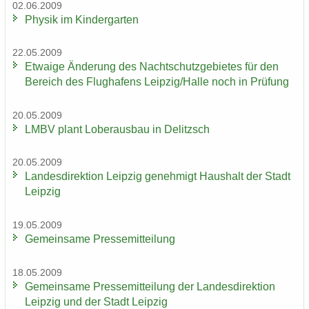
02.06.2009
Phy­sik im Kin­der­gar­ten
22.05.2009
Et­wa­ige Än­de­rung des Nacht­schutz­ge­bie­tes für den
Be­reich des Flug­ha­fens Leip­zig/Halle noch in Prü­fung
20.05.2009
LMBV plant Lober­aus­bau in De­litzsch
20.05.2009
Lan­des­di­rek­ti­on Leip­zig ge­neh­migt Haus­halt der Stadt
Leip­zig
19.05.2009
Ge­mein­sa­me Pres­se­mit­tei­lung
18.05.2009
Ge­mein­sa­me Pres­se­mit­tei­lung der Lan­des­di­rek­ti­on
Leip­zig und der Stadt Leip­zig