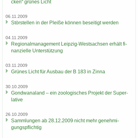
cken“ grü­nes Licht
06.11.2009
Stör­stel­len in der Plei­ße kön­nen be­sei­tigt wer­den
04.11.2009
Re­gio­nal­ma­nage­ment Leipzig-​Westsachsen er­hält fi­
nan­zi­el­le Un­ter­stüt­zung
03.11.2009
Grü­nes Licht für Aus­bau der B 183 in Zinna
30.10.2009
Gond­wa­na­land – ein zoo­lo­gi­sches Pro­jekt der Su­per­
la­ti­ve
26.10.2009
Samm­lun­gen ab 28.12.2009 nicht mehr ge­neh­mi­
gungs­pflich­tig