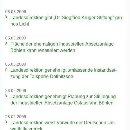
06.03.2009
Lan­des­di­rek­ti­on gibt „Dr. Sieg­fried Krüger-​Stiftung“ grü­
nes Licht
05.03.2009
Flä­che der ehe­ma­li­gen In­dus­tri­el­len Ab­setz­an­la­ge
Böh­len kann re­na­tu­riert wer­den
05.03.2009
Lan­des­di­rek­ti­on ge­neh­migt um­fas­sen­de In­stand­set­
zung der Tal­sper­re Döll­nitz­see
26.02.2009
Lan­des­di­rek­ti­on ge­neh­migt Pla­nung zur Still­le­gung
der In­dus­tri­el­len Ab­setz­an­la­ge Ost­aus­fahrt Böh­len
23.02.2009
Lan­des­di­rek­ti­on weist Vor­wür­fe der Deut­schen Um­
welt­hil­fe zu­rück