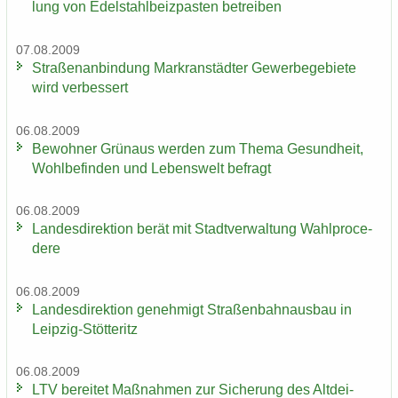
lung von Edel­stahl­beiz­pas­ten be­trei­ben
07.08.2009
Stra­ßen­an­bin­dung Markran­städ­ter Ge­wer­be­ge­bie­te
wird ver­bes­sert
06.08.2009
Be­woh­ner Grün­aus wer­den zum Thema Ge­sund­heit,
Wohl­be­fin­den und Le­bens­welt be­fragt
06.08.2009
Lan­des­di­rek­ti­on berät mit Stadt­ver­wal­tung Wahlpro­ce­
de­re
06.08.2009
Lan­des­di­rek­ti­on ge­neh­migt Stra­ßen­bahn­aus­bau in
Leipzig-​Stötteritz
06.08.2009
LTV be­rei­tet Maß­nah­men zur Si­che­rung des Alt­dei­