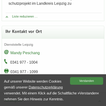
schutz­pro­jekt im Land­kreis Leip­zig zu
Liste re­du­zie­ren ...
Ihr Kon­takt vor Ort
Dienst­stel­le Leip­zig
Mandy Peschang
0341 977 - 1004
0341 977 - 1099
Auf un­se­rer Web­site wer­den Coo­kies
Ver­stan­den
gemäß un­se­rer
Da­ten­schutz­er­klä­rung
ver­wen­det. Mit einem Klick auf die Schalt­flä­che »Ver­stan­den«
neh­men Sie den Hin­weis zur Kennt­nis.
Herausgeber