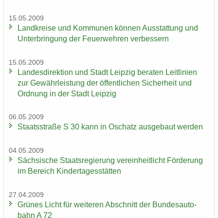
15.05.2009
Land­krei­se und Kom­mu­nen kön­nen Aus­stat­tung und
Un­ter­brin­gung der Feu­er­weh­ren ver­bes­sern
15.05.2009
Lan­des­di­rek­ti­on und Stadt Leip­zig be­ra­ten Leit­li­ni­en
zur Ge­währ­leis­tung der öf­fent­li­chen Si­cher­heit und
Ord­nung in der Stadt Leip­zig
06.05.2009
Staats­stra­ße S 30 kann in Oschatz aus­ge­baut wer­den
04.05.2009
Säch­si­sche Staats­re­gie­rung ver­ein­heit­licht För­de­rung
im Be­reich Kin­der­ta­ges­stät­ten
27.04.2009
Grü­nes Licht für wei­te­ren Ab­schnitt der Bun­des­au­to­
bahn A 72