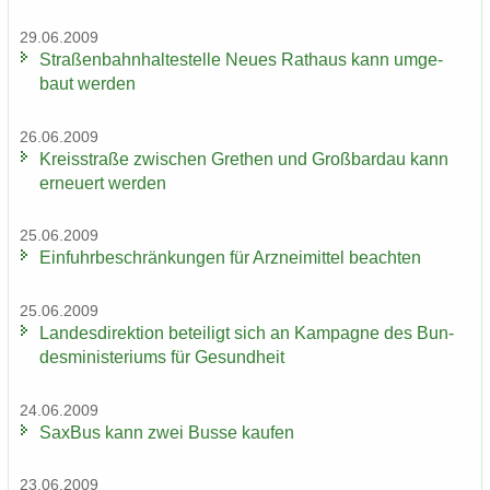
29.06.2009
Stra­ßen­bahn­hal­te­stel­le Neues Rat­haus kann um­ge­
baut wer­den
26.06.2009
Kreis­stra­ße zwi­schen Gre­then und Groß­bardau kann
er­neu­ert wer­den
25.06.2009
Ein­fuhr­be­schrän­kun­gen für Arz­nei­mit­tel be­ach­ten
25.06.2009
Lan­des­di­rek­ti­on be­tei­ligt sich an Kam­pa­gne des Bun­
des­mi­nis­te­ri­ums für Ge­sund­heit
24.06.2009
Sax­Bus kann zwei Busse kau­fen
23.06.2009