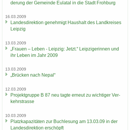
de­rung der Ge­mein­de Eu­la­tal in die Stadt Froh­burg
16.03.2009
Lan­des­di­rek­ti­on ge­neh­migt Haus­halt des Land­krei­ses
Leip­zig
13.03.2009
„Frau­en – Leben - Leip­zig: Jetzt.“ Leip­zi­ge­rin­nen und
ihr Leben im Jahr 2009
13.03.2009
„Brü­cken nach Nepal“
12.03.2009
Pro­jekt­grup­pe B 87 neu tagte er­neut zu wich­ti­ger Ver­
kehrs­tras­se
10.03.2009
Platz­ka­pa­zi­tä­ten zur Buch­le­sung am 13.03.09 in der
Lan­des­di­rek­ti­on er­schöpft