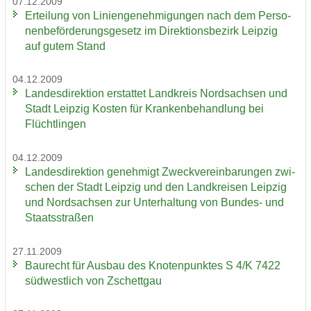
07.12.2009
Er­tei­lung von Li­ni­en­ge­neh­mi­gun­gen nach dem Per­so­
nen­be­för­de­rungs­ge­setz im Di­rek­ti­ons­be­zirk Leip­zig
auf gutem Stand
04.12.2009
Lan­des­di­rek­ti­on er­stat­tet Land­kreis Nord­sach­sen und
Stadt Leip­zig Kos­ten für Kran­ken­be­hand­lung bei
Flücht­lin­gen
04.12.2009
Lan­des­di­rek­ti­on ge­neh­migt Zweck­ver­ein­ba­run­gen zwi­
schen der Stadt Leip­zig und den Land­krei­sen Leip­zig
und Nord­sach­sen zur Un­ter­hal­tung von Bundes-​ und
Staats­stra­ßen
27.11.2009
Bau­recht für Aus­bau des Kno­ten­punk­tes S 4/K 7422
süd­west­lich von Zschett­gau