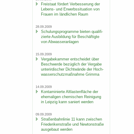
Frei­staat för­dert Ver­bes­se­rung der
Lebens-​ und Er­werbs­si­tua­ti­on von
Frau­en im länd­li­chen Raum
28.09.2009
Schu­lungs­pro­gram­me bie­ten qua­li­fi­
zier­te Aus­bil­dung für Be­schäf­tig­te
von Ab­was­ser­an­la­gen
15.09.2009
Ver­ga­be­kam­mer ent­schei­det über
Be­schwer­de be­züg­lich der Ver­ga­be
un­ter­ir­di­scher Dicht­wän­de der Hoch­
was­ser­schutz­maß­nah­me Grim­ma
14.09.2009
Kon­ta­mi­nier­te Alt­las­ten­flä­che der
ehe­ma­li­gen che­mi­schen Rei­ni­gung
in Leip­zig kann sa­niert wer­den
09.09.2009
Stra­ßen­bahn­li­nie 11 kann zwi­schen
Frie­de­ri­ken­stra­ße und New­ton­stra­ße
aus­ge­baut wer­den