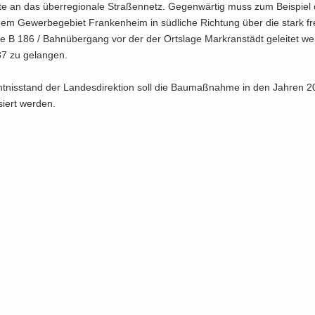
­te an das über­re­gio­na­le Stra­ßen­netz. Ge­gen­wär­tig muss zum Bei­spiel
m Ge­wer­be­ge­biet Fran­ken­heim in süd­li­che Rich­tung über die stark fre
­le B 186 / Bahn­über­gang vor der der Orts­la­ge Markran­städt ge­lei­tet w
87 zu ge­lan­gen.
nis­stand der Lan­des­di­rek­ti­on soll die Bau­maß­nah­me in den Jah­ren 
­siert wer­den.