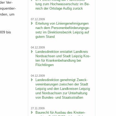
 der Ver­
lung zum Hoch­was­ser­schutz im Be­
­quen­tier­
reich der Orts­la­ge Außig zu­rück
er­den, um
07.12.2009
Er­tei­lung von Li­ni­en­ge­neh­mi­gun­gen
nach dem Per­so­nen­be­för­de­rungs­ge­
2009 bis
setz im Di­rek­ti­ons­be­zirk Leip­zig auf
gutem Stand
04.12.2009
Lan­des­di­rek­ti­on er­stat­tet Land­kreis
Nord­sach­sen und Stadt Leip­zig Kos­
ten für Kran­ken­be­hand­lung bei
Flücht­lin­gen
04.12.2009
Lan­des­di­rek­ti­on ge­neh­migt Zweck­
ver­ein­ba­run­gen zwi­schen der Stadt
Leip­zig und den Land­krei­sen Leip­zig
und Nord­sach­sen zur Un­ter­hal­tung
von Bundes-​ und Staats­stra­ßen
27.11.2009
Bau­recht für Aus­bau des Kno­ten­