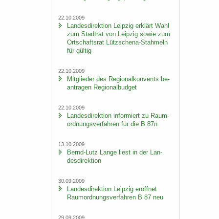
22.10.2009
Lan­des­di­rek­ti­on Leip­zig er­klärt Wahl
zum Stadt­rat von Leip­zig sowie zum
Ort­schafts­rat Lützschena-​Stahmeln
für gül­tig
22.10.2009
Mit­glie­der des Re­gio­nal­kon­vents be­
an­tra­gen Re­gio­nal­bud­get
22.10.2009
Lan­des­di­rek­ti­on in­for­miert zu Raum­
ord­nungs­ver­fah­ren für die B 87n
13.10.2009
Bernd-​Lutz Lange liest in der Lan­
des­di­rek­ti­on
30.09.2009
Lan­des­di­rek­ti­on Leip­zig er­öff­net
Raum­ord­nungs­ver­fah­ren B 87 neu
29.09.2009