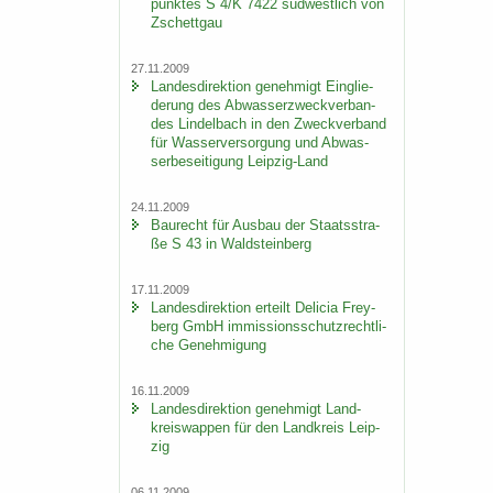
punk­tes S 4/K 7422 süd­west­lich von
Zschett­gau
27.11.2009
Lan­des­di­rek­ti­on ge­neh­migt Ein­glie­
de­rung des Ab­was­ser­zweck­ver­ban­
des Lindel­bach in den Zweck­ver­band
für Was­ser­ver­sor­gung und Ab­was­
ser­be­sei­ti­gung Leipzig-​Land
24.11.2009
Bau­recht für Aus­bau der Staats­stra­
ße S 43 in Wald­stein­berg
17.11.2009
Lan­des­di­rek­ti­on er­teilt De­li­cia Frey­
berg GmbH im­mis­si­ons­schutz­recht­li­
che Ge­neh­mi­gung
16.11.2009
Lan­des­di­rek­ti­on ge­neh­migt Land­
kreis­wap­pen für den Land­kreis Leip­
zig
06.11.2009