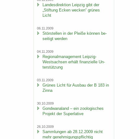
Lan­des­di­rek­ti­on Leip­zig gibt der
„Stif­tung Ecken we­cken“ grü­nes
Licht
06.11.2009
Stör­stel­len in der Plei­ße kön­nen be­
sei­tigt wer­den
04.11.2009
Re­gio­nal­ma­nage­ment Leipzig-​
Westsachsen er­hält fi­nan­zi­el­le Un­
ter­stüt­zung
03.11.2009
Grü­nes Licht für Aus­bau der B 183 in
Zinna
30.10.2009
Gond­wa­na­land – ein zoo­lo­gi­sches
Pro­jekt der Su­per­la­ti­ve
26.10.2009
Samm­lun­gen ab 28.12.2009 nicht
mehr ge­neh­mi­gungs­pflich­tig