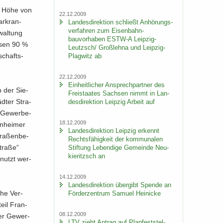
 in Höhe von
22.12.2009
Markran­
Lan­des­di­rek­ti­on schließt An­hö­rungs­
ver­fah­ren zum Eisenbahn-​
wal­tung
bauvorhaben ESTW-​A Leipzig-​
h­sen 90 %
Leutzsch/ Groß­leh­na und Leipzig-​
schafts­
Plagwitz ab
22.12.2009
Ein­heit­li­cher An­sprech­part­ner des
n der Sie­
Frei­staa­tes Sach­sen nimmt in Lan­
äd­ter Stra­
des­di­rek­ti­on Leip­zig Ar­beit auf
 Ge­wer­be­
18.12.2009
n­hei­mer
Lan­des­di­rek­ti­on Leip­zig er­kennt
ra­ßen­be­
Rechts­fä­hig­keit der kom­mu­na­len
tra­ße“
Stif­tung Le­ben­di­ge Ge­mein­de Neu­
kie­ritzsch an
e­nutzt wer­
14.12.2009
Lan­des­di­rek­ti­on über­gibt Spen­de an
­che Ver­
För­der­zen­trum Sa­mu­el Hei­ni­cke
eil Fran­
08.12.2009
der Ge­wer­
LTV zieht An­trag auf Plan­fest­stel­