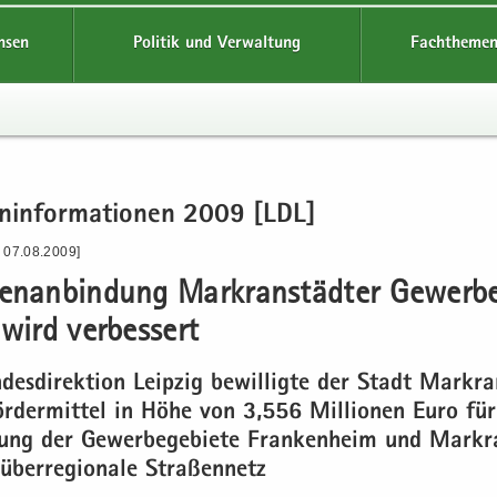
hsen
Politik und Verwaltung
Fachthemen
en­in­for­ma­tio­nen 2009 [LDL]
- 07.08.2009]
en­an­bin­dung Markran­städ­ter Ge­wer­b
 wird ver­bes­sert
des­di­rek­ti­on Leip­zig be­wil­lig­te der Stadt Markra
ör­der­mit­tel in Höhe von 3,556 Mil­lio­nen Euro für
dung der Ge­wer­be­ge­bie­te Fran­ken­heim und Markr
ber­re­gio­na­le Stra­ßen­netz