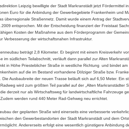
­di­rek­ti­on Leip­zig be­wil­lig­te der Stadt Markran­städt jetzt För­der­mit­tel
io­nen Euro für die An­bin­dung der Ge­wer­be­ge­bie­te Fran­ken­heim und 
s über­re­gio­na­le Stra­ßen­netz. Damit wurde einem An­trag der Stadt­ver­
2009 ent­spro­chen. Mit der Ent­schei­dung fi­nan­ziert der Frei­staat Sac
r­fä­hi­gen Kos­ten der Maß­nah­me aus dem För­der­pro­gramm der Ge­mein­
r Ver­bes­se­rung der wirt­schafts­na­hen In­fra­struk­tur.
en­neu­bau be­trägt 2,8 Ki­lo­me­ter. Er be­ginnt mit einem Kreis­ver­kehr vo
e im süd­li­chen Teil­ab­schnitt, ver­läuft dann par­al­lel zur Alten Markran­st
t in Höhe Pries­teb­li­cher Stra­ße in west­li­che Rich­tung und bin­det am
n­ken­heim auf die im Be­stand vor­han­de­ne Döl­zi­ger Stra­ße bzw. Fran­ke
. Die Aus­bau­brei­te der neuen Tras­se be­läuft sich auf 6,50 Meter. Ein st
r Rad­weg wird zum größ­ten Teil par­al­lel auf der „Alten Markran­städ­ter S
, die der­zeit nur als Wirt­schafts­weg für land­wirt­schaft­li­che Fahr­zeu­ge g
Zudem wer­den rund 440 Meter Rad-​Gehweg neu er­rich­tet.
­bau der ge­plan­ten Stra­ße wird ei­ner­seits eine ver­bes­ser­te ver­kehr­li
wi­schen den Ge­wer­be­stand­or­ten der Stadt Markran­städt und dem Orts­t
­mög­licht. An­de­rer­seits er­folgt eine we­sent­lich güns­ti­ge­re An­bin­dung 