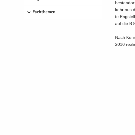
be­stand­or
kehr aus de
Fachthemen
te Eng­stel
auf die B 
Nach Kennt­
2010 rea­li