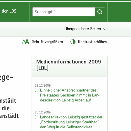
 der LDS
Übergeordnete Seiten
Schrift vergrößern
Kontrast erhöhen
Me­di­en­in­for­ma­tio­nen 2009
[LDL]
e­ge­
29.12.2009
Ein­heit­li­cher An­sprech­part­ner des
Frei­staa­tes Sach­sen nimmt in Lan­
des­di­rek­ti­on Leip­zig Ar­beit auf
n­städt
 die
23.12.2009
an­städt
Lan­des­di­rek­ti­on Leip­zig ge­stat­tet der
„För­der­stif­tung Leip­zi­ger Stadt­bad“
den Weg in die Selb­stän­dig­keit