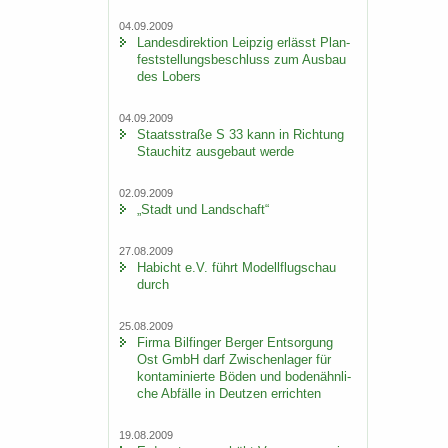
04.09.2009
Lan­des­di­rek­ti­on Leip­zig er­lässt Plan­
fest­stel­lungs­be­schluss zum Aus­bau
des Lobers
04.09.2009
Staats­stra­ße S 33 kann in Rich­tung
Stau­chitz aus­ge­baut werde
02.09.2009
„Stadt und Land­schaft“
27.08.2009
Ha­bicht e.V. führt Mo­dell­flug­schau
durch
25.08.2009
Firma Bil­fin­ger Ber­ger Ent­sor­gung
Ost GmbH darf Zwi­schen­la­ger für
kon­ta­mi­nier­te Böden und bo­den­ähn­li­
che Ab­fäl­le in Deut­zen er­rich­ten
19.08.2009