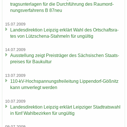
trags­un­ter­la­gen für die Durch­füh­rung des Raum­ord­
nungs­ver­fah­rens B 87neu
15.07.2009
Lan­des­di­rek­ti­on Leip­zig er­klärt Wahl des Ort­schafts­ra­
tes von Lützschena-​Stahmeln für un­gül­tig
14.07.2009
Aus­stel­lung zeigt Preis­trä­ger des Säch­si­schen Staats­
prei­ses für Bau­kul­tur
13.07.2009
110-​kV-Hochspannungsfreileitung Lippendorf-​Gößnitz
kann um­ver­legt wer­den
10.07.2009
Lan­des­di­rek­ti­on Leip­zig er­klärt Leip­zi­ger Stadt­rats­wahl
in fünf Wahl­be­zir­ken für un­gül­tig
09.07.2009