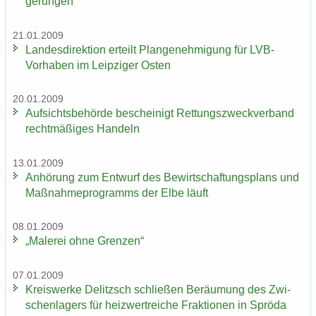
ge­run­gen
21.01.2009
Lan­des­di­rek­ti­on er­teilt Plan­ge­neh­mi­gung für LVB-​
Vorhaben im Leip­zi­ger Osten
20.01.2009
Auf­sichts­be­hör­de be­schei­nigt Ret­tungs­zweck­ver­band
recht­mä­ßi­ges Han­deln
13.01.2009
An­hö­rung zum Ent­wurf des Be­wirt­schaf­tungs­plans und
Maß­nah­me­pro­gramms der Elbe läuft
08.01.2009
„Ma­le­rei ohne Gren­zen“
07.01.2009
Kreis­wer­ke De­litzsch schlie­ßen Be­räu­mung des Zwi­
schen­la­gers für heiz­wertrei­che Frak­tio­nen in Sprö­da