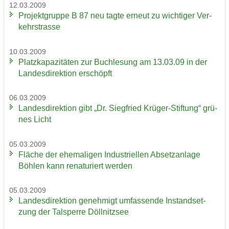
12.03.2009
Pro­jekt­grup­pe B 87 neu tagte er­neut zu wich­ti­ger Ver­
kehrs­tras­se
10.03.2009
Platz­ka­pa­zi­tä­ten zur Buch­le­sung am 13.03.09 in der
Lan­des­di­rek­ti­on er­schöpft
06.03.2009
Lan­des­di­rek­ti­on gibt „Dr. Sieg­fried Krüger-​Stiftung“ grü­
nes Licht
05.03.2009
Flä­che der ehe­ma­li­gen In­dus­tri­el­len Ab­setz­an­la­ge
Böh­len kann re­na­tu­riert wer­den
05.03.2009
Lan­des­di­rek­ti­on ge­neh­migt um­fas­sen­de In­stand­set­
zung der Tal­sper­re Döll­nitz­see