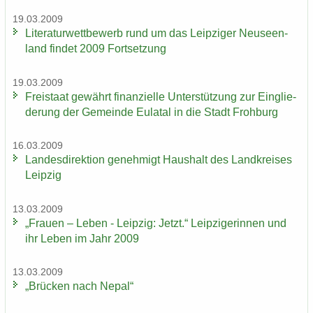
19.03.2009
Li­te­ra­tur­wett­be­werb rund um das Leip­zi­ger Neu­seen­
land fin­det 2009 Fort­set­zung
19.03.2009
Frei­staat ge­währt fi­nan­zi­el­le Un­ter­stüt­zung zur Ein­glie­
de­rung der Ge­mein­de Eu­la­tal in die Stadt Froh­burg
16.03.2009
Lan­des­di­rek­ti­on ge­neh­migt Haus­halt des Land­krei­ses
Leip­zig
13.03.2009
„Frau­en – Leben - Leip­zig: Jetzt.“ Leip­zi­ge­rin­nen und
ihr Leben im Jahr 2009
13.03.2009
„Brü­cken nach Nepal“