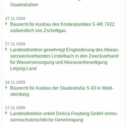
Staats­stra­ßen
27.11.2009
Bau­recht für Aus­bau des Kno­ten­punk­tes S 4/K 7422
süd­west­lich von Zschett­gau
27.11.2009
Lan­des­di­rek­ti­on ge­neh­migt Ein­glie­de­rung des Ab­was­
ser­zweck­ver­ban­des Lindel­bach in den Zweck­ver­band
für Was­ser­ver­sor­gung und Ab­was­ser­be­sei­ti­gung
Leipzig-​Land
24.11.2009
Bau­recht für Aus­bau der Staats­stra­ße S 43 in Wald­
stein­berg
17.11.2009
Lan­des­di­rek­ti­on er­teilt De­li­cia Frey­berg GmbH im­mis­
si­ons­schutz­recht­li­che Ge­neh­mi­gung