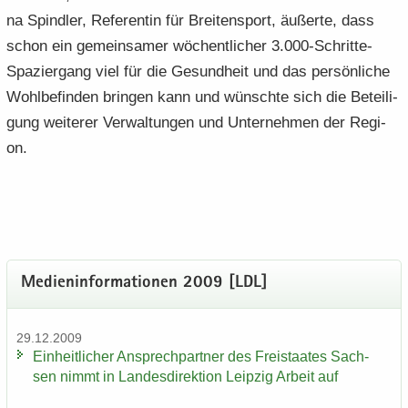
na Spind­ler, Re­fe­ren­tin für Brei­ten­sport, äu­ßer­te, dass
schon ein ge­mein­sa­mer wö­chent­li­cher 3.000-​Schritte-
Spaziergang viel für die Ge­sund­heit und das per­sön­li­che
Wohl­be­fin­den brin­gen kann und wünsch­te sich die Be­tei­li­
gung wei­te­rer Ver­wal­tun­gen und Un­ter­neh­men der Re­gi­
on.
Me­di­en­in­for­ma­tio­nen 2009 [LDL]
29.12.2009
Ein­heit­li­cher An­sprech­part­ner des Frei­staa­tes Sach­
sen nimmt in Lan­des­di­rek­ti­on Leip­zig Ar­beit auf