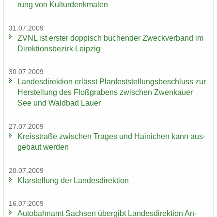
rung von Kul­tur­denk­ma­len
31.07.2009
ZVNL ist ers­ter dop­pisch bu­chen­der Zweck­ver­band im
Di­rek­ti­ons­be­zirk Leip­zig
30.07.2009
Lan­des­di­rek­ti­on er­lässt Plan­fest­stel­lungs­be­schluss zur
Her­stel­lung des Floß­gra­bens zwi­schen Zwenkau­er
See und Wald­bad Lauer
27.07.2009
Kreis­stra­ße zwi­schen Tra­ges und Hai­ni­chen kann aus­
ge­baut wer­den
20.07.2009
Klar­stel­lung der Lan­des­di­rek­ti­on
16.07.2009
Au­to­bahn­amt Sach­sen über­gibt Lan­des­di­rek­ti­on An­