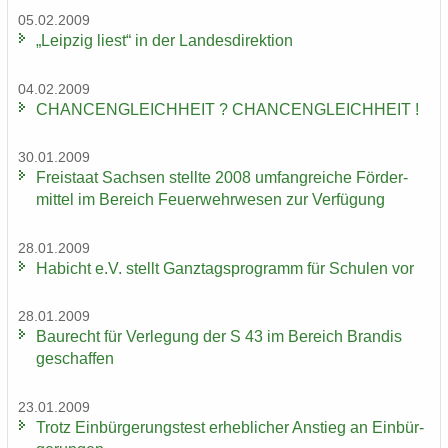
05.02.2009
„Leip­zig liest“ in der Lan­des­di­rek­ti­on
04.02.2009
CHAN­CEN­GLEICH­HEIT ? CHAN­CEN­GLEICH­HEIT !
30.01.2009
Frei­staat Sach­sen stell­te 2008 um­fang­rei­che För­der­
mit­tel im Be­reich Feu­er­wehr­we­sen zur Ver­fü­gung
28.01.2009
Ha­bicht e.V. stellt Ganz­tags­pro­gramm für Schu­len vor
28.01.2009
Bau­recht für Ver­le­gung der S 43 im Be­reich Bran­dis
ge­schaf­fen
23.01.2009
Trotz Ein­bür­ge­rungs­test er­heb­li­cher An­stieg an Ein­bür­