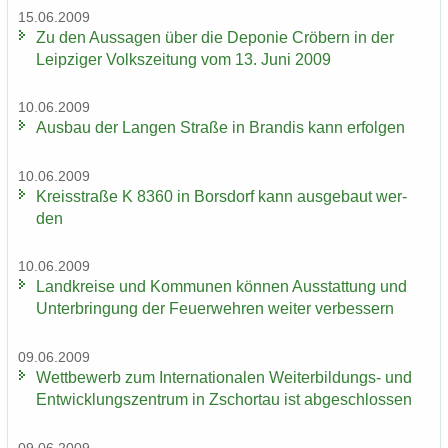
15.06.2009
Zu den Aus­sa­gen über die De­po­nie Crö­bern in der
Leip­zi­ger Volks­zei­tung vom 13. Juni 2009
10.06.2009
Aus­bau der Lan­gen Stra­ße in Bran­dis kann er­fol­gen
10.06.2009
Kreis­stra­ße K 8360 in Bors­dorf kann aus­ge­baut wer­
den
10.06.2009
Land­krei­se und Kom­mu­nen kön­nen Aus­stat­tung und
Un­ter­brin­gung der Feu­er­weh­ren wei­ter ver­bes­sern
09.06.2009
Wett­be­werb zum In­ter­na­tio­na­len Weiterbildungs-​ und
Ent­wick­lungs­zen­trum in Zschor­tau ist ab­ge­schlos­sen