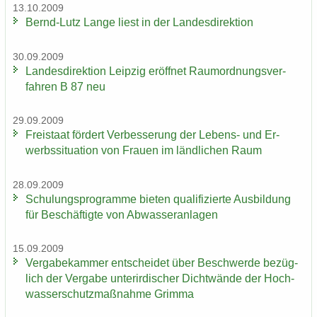
13.10.2009
Bernd-​Lutz Lange liest in der Lan­des­di­rek­ti­on
30.09.2009
Lan­des­di­rek­ti­on Leip­zig er­öff­net Raum­ord­nungs­ver­
fah­ren B 87 neu
29.09.2009
Frei­staat för­dert Ver­bes­se­rung der Lebens-​ und Er­
werbs­si­tua­ti­on von Frau­en im länd­li­chen Raum
28.09.2009
Schu­lungs­pro­gram­me bie­ten qua­li­fi­zier­te Aus­bil­dung
für Be­schäf­tig­te von Ab­was­ser­an­la­gen
15.09.2009
Ver­ga­be­kam­mer ent­schei­det über Be­schwer­de be­züg­
lich der Ver­ga­be un­ter­ir­di­scher Dicht­wän­de der Hoch­
was­ser­schutz­maß­nah­me Grim­ma