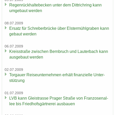
Re­gen­rück­hal­te­be­cken unter dem Dittrich­ring kann
um­ge­baut wer­den
08.07.2009
Er­satz für Schre­ber­brü­cke über Els­ter­mühl­gra­ben kann
ge­baut wer­den
06.07.2009
Kreis­stra­ße zwi­schen Bern­bruch und Lau­ter­bach kann
aus­ge­baut wer­den
02.07.2009
Tor­gau­er Rei­se­un­ter­neh­men er­hält fi­nan­zi­el­le Un­ter­
stüt­zung
01.07.2009
LVB kann Gleis­tras­se Pra­ger Stra­ße von Fran­zo­sen­al­
lee bis Fried­hofs­gärt­ne­rei aus­bau­en