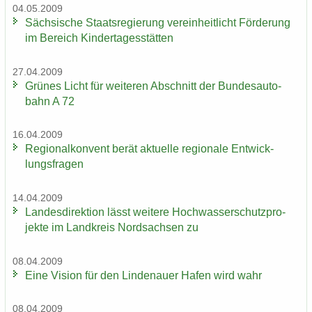
04.05.2009
Säch­si­sche Staats­re­gie­rung ver­ein­heit­licht För­de­rung
im Be­reich Kin­der­ta­ges­stät­ten
27.04.2009
Grü­nes Licht für wei­te­ren Ab­schnitt der Bun­des­au­to­
bahn A 72
16.04.2009
Re­gio­nal­kon­vent berät ak­tu­el­le re­gio­na­le Ent­wick­
lungs­fra­gen
14.04.2009
Lan­des­di­rek­ti­on lässt wei­te­re Hoch­was­ser­schutz­pro­
jek­te im Land­kreis Nord­sach­sen zu
08.04.2009
Eine Vi­si­on für den Lin­de­nau­er Hafen wird wahr
08.04.2009