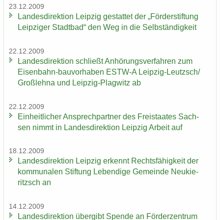
23.12.2009
Lan­des­di­rek­ti­on Leip­zig ge­stat­tet der „För­der­stif­tung
Leip­zi­ger Stadt­bad“ den Weg in die Selb­stän­dig­keit
22.12.2009
Lan­des­di­rek­ti­on schließt An­hö­rungs­ver­fah­ren zum
Eisenbahn-​bauvorhaben ESTW-​A Leipzig-​Leutzsch/
Groß­leh­na und Leipzig-​Plagwitz ab
22.12.2009
Ein­heit­li­cher An­sprech­part­ner des Frei­staa­tes Sach­
sen nimmt in Lan­des­di­rek­ti­on Leip­zig Ar­beit auf
18.12.2009
Lan­des­di­rek­ti­on Leip­zig er­kennt Rechts­fä­hig­keit der
kom­mu­na­len Stif­tung Le­ben­di­ge Ge­mein­de Neu­kie­
ritzsch an
14.12.2009
Lan­des­di­rek­ti­on über­gibt Spen­de an För­der­zen­trum