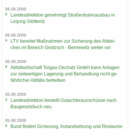
06.08.2009
Lan­des­di­rek­ti­on ge­neh­migt Stra­ßen­bahn­aus­bau in
Leipzig-​Stötteritz
06.08.2009
LTV be­rei­tet Maß­nah­men zur Si­che­rung des Alt­dei­
ches im Be­reich Groitzsch - Ben­ne­witz wei­ter vor
06.08.2009
Ab­fall­wirt­schaft Torgau-​Oschatz GmbH kann An­la­gen
zur zeit­wei­li­gen La­ge­rung und Be­hand­lung nicht ge­
fähr­li­cher Ab­fäl­le be­trei­ben
05.08.2009
Lan­des­di­rek­ti­on be­stellt Gut­ach­ter­aus­schüs­se nach
Bau­ge­setz­buch neu
05.08.2009
Bund för­dert Si­che­rung, In­stand­set­zung und Re­stau­rie­