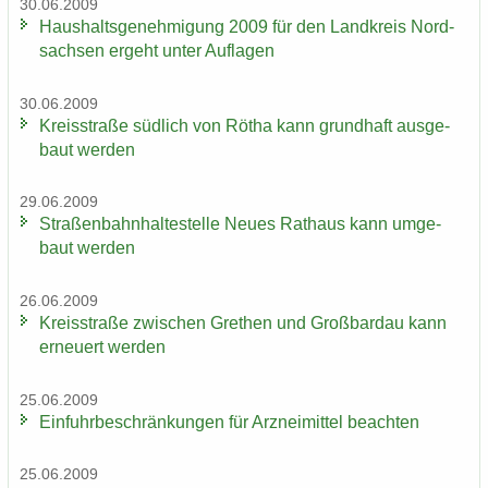
30.06.2009
Haus­halts­ge­neh­mi­gung 2009 für den Land­kreis Nord­
sach­sen er­geht unter Auf­la­gen
30.06.2009
Kreis­stra­ße süd­lich von Rötha kann grund­haft aus­ge­
baut wer­den
29.06.2009
Stra­ßen­bahn­hal­te­stel­le Neues Rat­haus kann um­ge­
baut wer­den
26.06.2009
Kreis­stra­ße zwi­schen Gre­then und Groß­bardau kann
er­neu­ert wer­den
25.06.2009
Ein­fuhr­be­schrän­kun­gen für Arz­nei­mit­tel be­ach­ten
25.06.2009