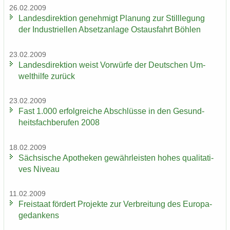
26.02.2009
Lan­des­di­rek­ti­on ge­neh­migt Pla­nung zur Still­le­gung
der In­dus­tri­el­len Ab­setz­an­la­ge Ost­aus­fahrt Böh­len
23.02.2009
Lan­des­di­rek­ti­on weist Vor­wür­fe der Deut­schen Um­
welt­hil­fe zu­rück
23.02.2009
Fast 1.000 er­folg­rei­che Ab­schlüs­se in den Ge­sund­
heits­fach­be­ru­fen 2008
18.02.2009
Säch­si­sche Apo­the­ken ge­währ­leis­ten hohes qua­li­ta­ti­
ves Ni­veau
11.02.2009
Frei­staat för­dert Pro­jek­te zur Ver­brei­tung des Eu­ro­pa­
ge­dan­kens