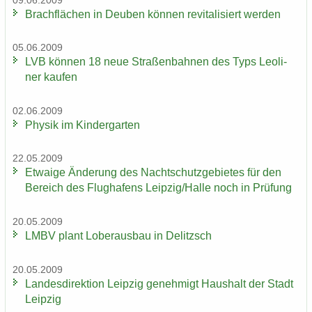
09.06.2009
Brach­flä­chen in Deu­ben kön­nen re­vi­ta­li­siert wer­den
05.06.2009
LVB kön­nen 18 neue Stra­ßen­bah­nen des Typs Leo­li­
ner kau­fen
02.06.2009
Phy­sik im Kin­der­gar­ten
22.05.2009
Et­wa­ige Än­de­rung des Nacht­schutz­ge­bie­tes für den
Be­reich des Flug­ha­fens Leip­zig/Halle noch in Prü­fung
20.05.2009
LMBV plant Lober­aus­bau in De­litzsch
20.05.2009
Lan­des­di­rek­ti­on Leip­zig ge­neh­migt Haus­halt der Stadt
Leip­zig