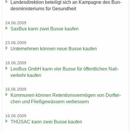
Lan­des­di­rek­ti­on be­tei­ligt sich an Kam­pa­gne des Bun­
des­mi­nis­te­ri­ums für Ge­sund­heit
24.06.2009
Sax­Bus kann zwei Busse kau­fen
23.06.2009
Un­ter­neh­men kön­nen neue Busse kau­fen
16.06.2009
LeoBus GmbH kann vier Busse für öf­fent­li­chen Nah­
ver­kehr kau­fen
16.06.2009
Kom­mu­nen kön­nen Re­ten­ti­ons­ver­mö­gen von Dorf­tei­
chen und Fließ­ge­wäs­sern ver­bes­sern
16.06.2009
THÜ­SAC kann zwei Busse kau­fen