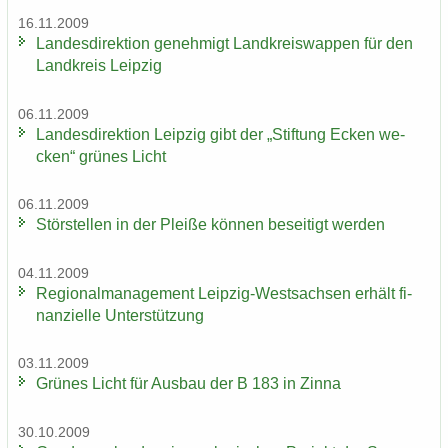
16.11.2009
Lan­des­di­rek­ti­on ge­neh­migt Land­kreis­wap­pen für den
Land­kreis Leip­zig
06.11.2009
Lan­des­di­rek­ti­on Leip­zig gibt der „Stif­tung Ecken we­
cken“ grü­nes Licht
06.11.2009
Stör­stel­len in der Plei­ße kön­nen be­sei­tigt wer­den
04.11.2009
Re­gio­nal­ma­nage­ment Leipzig-​Westsachsen er­hält fi­
nan­zi­el­le Un­ter­stüt­zung
03.11.2009
Grü­nes Licht für Aus­bau der B 183 in Zinna
30.10.2009