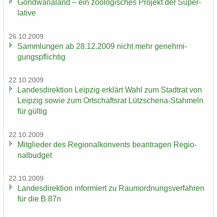
Gond­wa­na­land – ein zoo­lo­gi­sches Pro­jekt der Su­per­
la­ti­ve
26.10.2009
Samm­lun­gen ab 28.12.2009 nicht mehr ge­neh­mi­
gungs­pflich­tig
22.10.2009
Lan­des­di­rek­ti­on Leip­zig er­klärt Wahl zum Stadt­rat von
Leip­zig sowie zum Ort­schafts­rat Lützschena-​Stahmeln
für gül­tig
22.10.2009
Mit­glie­der des Re­gio­nal­kon­vents be­an­tra­gen Re­gio­
nal­bud­get
22.10.2009
Lan­des­di­rek­ti­on in­for­miert zu Raum­ord­nungs­ver­fah­ren
für die B 87n