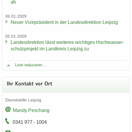
ab
06.01.2009
Neuer Vi­ze­prä­si­dent in der Lan­des­di­rek­ti­on Leip­zig
05.01.2009
Lan­des­di­rek­ti­on lässt wei­te­res wich­ti­ges Hoch­was­ser­
schutz­pro­jekt im Land­kreis Leip­zig zu
Liste re­du­zie­ren ...
Ihr Kon­takt vor Ort
Dienst­stel­le Leip­zig
Mandy Peschang
0341 977 - 1004