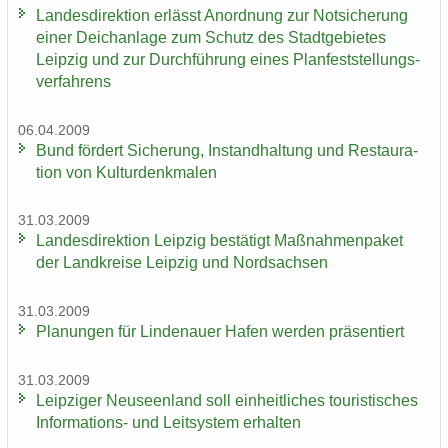
Lan­des­di­rek­ti­on er­lässt An­ord­nung zur Not­si­che­rung
einer Deich­an­la­ge zum Schutz des Stadt­ge­bie­tes
Leip­zig und zur Durch­füh­rung eines Plan­fest­stel­lungs­
ver­fah­rens
06.04.2009
Bund för­dert Si­che­rung, In­stand­hal­tung und Re­stau­ra­
ti­on von Kul­tur­denk­ma­len
31.03.2009
Lan­des­di­rek­ti­on Leip­zig be­stä­tigt Maß­nah­men­pa­ket
der Land­krei­se Leip­zig und Nord­sach­sen
31.03.2009
Pla­nun­gen für Lin­de­nau­er Hafen wer­den prä­sen­tiert
31.03.2009
Leip­zi­ger Neu­seen­land soll ein­heit­li­ches tou­ris­ti­sches
Informations-​ und Leit­sys­tem er­hal­ten