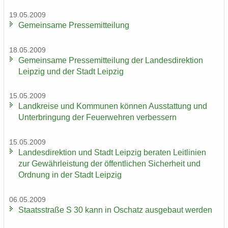
19.05.2009
Ge­mein­sa­me Pres­se­mit­tei­lung
18.05.2009
Ge­mein­sa­me Pres­se­mit­tei­lung der Lan­des­di­rek­ti­on
Leip­zig und der Stadt Leip­zig
15.05.2009
Land­krei­se und Kom­mu­nen kön­nen Aus­stat­tung und
Un­ter­brin­gung der Feu­er­weh­ren ver­bes­sern
15.05.2009
Lan­des­di­rek­ti­on und Stadt Leip­zig be­ra­ten Leit­li­ni­en
zur Ge­währ­leis­tung der öf­fent­li­chen Si­cher­heit und
Ord­nung in der Stadt Leip­zig
06.05.2009
Staats­stra­ße S 30 kann in Oschatz aus­ge­baut wer­den