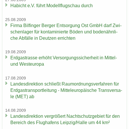
Ha­bicht e.V. führt Mo­dell­flug­schau durch
25.08.2009
Firma Bil­fin­ger Ber­ger Ent­sor­gung Ost GmbH darf Zwi­
schen­la­ger für kon­ta­mi­nier­te Böden und bo­den­ähn­li­
che Ab­fäl­le in Deut­zen er­rich­ten
19.08.2009
Erd­gas­tras­se er­höht Ver­sor­gungs­si­cher­heit in Mittel-​
und West­eu­ro­pa
17.08.2009
Lan­des­di­rek­ti­on schließt Raum­ord­nungs­ver­fah­ren für
Erd­gas­trans­port­lei­tung - Mit­tel­eu­ro­päi­sche Trans­ver­sa­
le (MET) ab
14.08.2009
Lan­des­di­rek­ti­on ver­grö­ßert Nacht­schutz­ge­biet für den
Be­reich des Flug­ha­fens Leip­zig/Halle um 44 km²