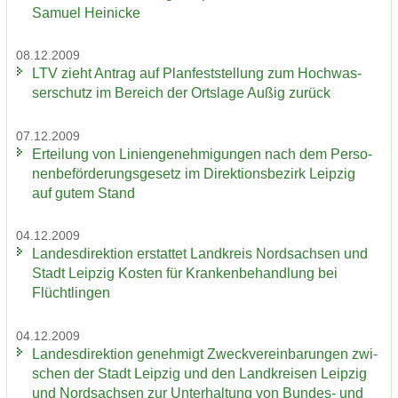
Sa­mu­el Hei­ni­cke
08.12.2009
LTV zieht An­trag auf Plan­fest­stel­lung zum Hoch­was­
ser­schutz im Be­reich der Orts­la­ge Außig zu­rück
07.12.2009
Er­tei­lung von Li­ni­en­ge­neh­mi­gun­gen nach dem Per­so­
nen­be­för­de­rungs­ge­setz im Di­rek­ti­ons­be­zirk Leip­zig
auf gutem Stand
04.12.2009
Lan­des­di­rek­ti­on er­stat­tet Land­kreis Nord­sach­sen und
Stadt Leip­zig Kos­ten für Kran­ken­be­hand­lung bei
Flücht­lin­gen
04.12.2009
Lan­des­di­rek­ti­on ge­neh­migt Zweck­ver­ein­ba­run­gen zwi­
schen der Stadt Leip­zig und den Land­krei­sen Leip­zig
und Nord­sach­sen zur Un­ter­hal­tung von Bundes-​ und