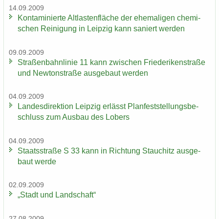
14.09.2009
Kon­ta­mi­nier­te Alt­las­ten­flä­che der ehe­ma­li­gen che­mi­
schen Rei­ni­gung in Leip­zig kann sa­niert wer­den
09.09.2009
Stra­ßen­bahn­li­nie 11 kann zwi­schen Frie­de­ri­ken­stra­ße
und New­ton­stra­ße aus­ge­baut wer­den
04.09.2009
Lan­des­di­rek­ti­on Leip­zig er­lässt Plan­fest­stel­lungs­be­
schluss zum Aus­bau des Lobers
04.09.2009
Staats­stra­ße S 33 kann in Rich­tung Stau­chitz aus­ge­
baut werde
02.09.2009
„Stadt und Land­schaft“
27.08.2009