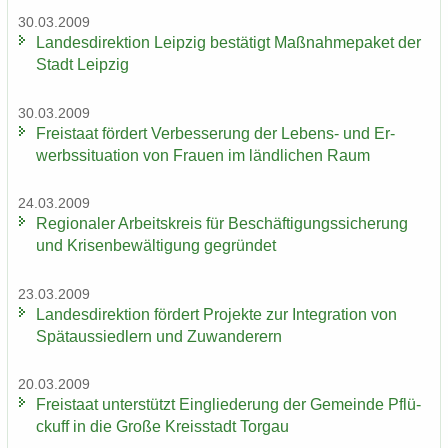
30.03.2009
Lan­des­di­rek­ti­on Leip­zig be­stä­tigt Maß­nah­me­pa­ket der
Stadt Leip­zig
30.03.2009
Frei­staat för­dert Ver­bes­se­rung der Lebens-​ und Er­
werbs­si­tua­ti­on von Frau­en im länd­li­chen Raum
24.03.2009
Re­gio­na­ler Ar­beits­kreis für Be­schäf­ti­gungs­si­che­rung
und Kri­sen­be­wäl­ti­gung ge­grün­det
23.03.2009
Lan­des­di­rek­ti­on för­dert Pro­jek­te zur In­te­gra­ti­on von
Spät­aus­sied­lern und Zu­wan­de­rern
20.03.2009
Frei­staat un­ter­stützt Ein­glie­de­rung der Ge­mein­de Pflü­
ckuff in die Große Kreis­stadt Tor­gau