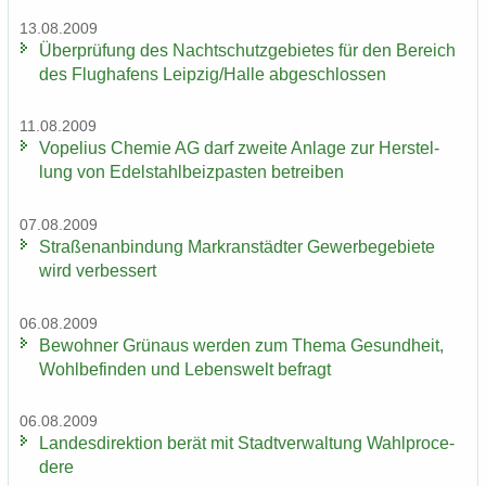
13.08.2009
Über­prü­fung des Nacht­schutz­ge­bie­tes für den Be­reich
des Flug­ha­fens Leip­zig/Halle ab­ge­schlos­sen
11.08.2009
Vo­pe­li­us Che­mie AG darf zwei­te An­la­ge zur Her­stel­
lung von Edel­stahl­beiz­pas­ten be­trei­ben
07.08.2009
Stra­ßen­an­bin­dung Markran­städ­ter Ge­wer­be­ge­bie­te
wird ver­bes­sert
06.08.2009
Be­woh­ner Grün­aus wer­den zum Thema Ge­sund­heit,
Wohl­be­fin­den und Le­bens­welt be­fragt
06.08.2009
Lan­des­di­rek­ti­on berät mit Stadt­ver­wal­tung Wahlpro­ce­
de­re