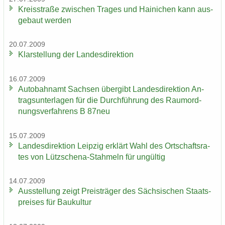
Kreis­stra­ße zwi­schen Tra­ges und Hai­ni­chen kann aus­
ge­baut wer­den
20.07.2009
Klar­stel­lung der Lan­des­di­rek­ti­on
16.07.2009
Au­to­bahn­amt Sach­sen über­gibt Lan­des­di­rek­ti­on An­
trags­un­ter­la­gen für die Durch­füh­rung des Raum­ord­
nungs­ver­fah­rens B 87neu
15.07.2009
Lan­des­di­rek­ti­on Leip­zig er­klärt Wahl des Ort­schafts­ra­
tes von Lützschena-​Stahmeln für un­gül­tig
14.07.2009
Aus­stel­lung zeigt Preis­trä­ger des Säch­si­schen Staats­
prei­ses für Bau­kul­tur