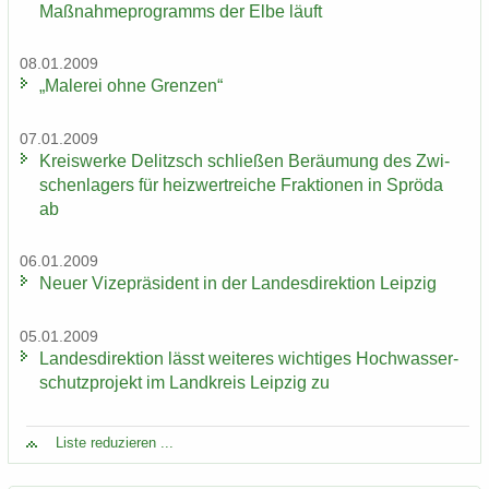
Maß­nah­me­pro­gramms der Elbe läuft
08.01.2009
„Ma­le­rei ohne Gren­zen“
07.01.2009
Kreis­wer­ke De­litzsch schlie­ßen Be­räu­mung des Zwi­
schen­la­gers für heiz­wertrei­che Frak­tio­nen in Sprö­da
ab
06.01.2009
Neuer Vi­ze­prä­si­dent in der Lan­des­di­rek­ti­on Leip­zig
05.01.2009
Lan­des­di­rek­ti­on lässt wei­te­res wich­ti­ges Hoch­was­ser­
schutz­pro­jekt im Land­kreis Leip­zig zu
Liste re­du­zie­ren ...