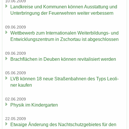
10.06.2009
Land­krei­se und Kom­mu­nen kön­nen Aus­stat­tung und
Un­ter­brin­gung der Feu­er­weh­ren wei­ter ver­bes­sern
09.06.2009
Wett­be­werb zum In­ter­na­tio­na­len Weiterbildungs-​ und
Ent­wick­lungs­zen­trum in Zschor­tau ist ab­ge­schlos­sen
09.06.2009
Brach­flä­chen in Deu­ben kön­nen re­vi­ta­li­siert wer­den
05.06.2009
LVB kön­nen 18 neue Stra­ßen­bah­nen des Typs Leo­li­
ner kau­fen
02.06.2009
Phy­sik im Kin­der­gar­ten
22.05.2009
Et­wa­ige Än­de­rung des Nacht­schutz­ge­bie­tes für den