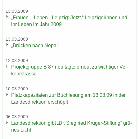
13.03.2009
„Frau­en – Leben - Leip­zig: Jetzt.“ Leip­zi­ge­rin­nen und
ihr Leben im Jahr 2009
13.03.2009
„Brü­cken nach Nepal“
12.03.2009
Pro­jekt­grup­pe B 87 neu tagte er­neut zu wich­ti­ger Ver­
kehrs­tras­se
10.03.2009
Platz­ka­pa­zi­tä­ten zur Buch­le­sung am 13.03.09 in der
Lan­des­di­rek­ti­on er­schöpft
06.03.2009
Lan­des­di­rek­ti­on gibt „Dr. Sieg­fried Krüger-​Stiftung“ grü­
nes Licht