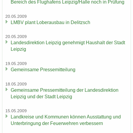
Be­reich des Flug­ha­fens Leip­zig/Halle noch in Prü­fung
20.05.2009
LMBV plant Lober­aus­bau in De­litzsch
20.05.2009
Lan­des­di­rek­ti­on Leip­zig ge­neh­migt Haus­halt der Stadt
Leip­zig
19.05.2009
Ge­mein­sa­me Pres­se­mit­tei­lung
18.05.2009
Ge­mein­sa­me Pres­se­mit­tei­lung der Lan­des­di­rek­ti­on
Leip­zig und der Stadt Leip­zig
15.05.2009
Land­krei­se und Kom­mu­nen kön­nen Aus­stat­tung und
Un­ter­brin­gung der Feu­er­weh­ren ver­bes­sern