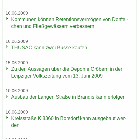
16.06.2009
Kom­mu­nen kön­nen Re­ten­ti­ons­ver­mö­gen von Dorf­tei­
chen und Fließ­ge­wäs­sern ver­bes­sern
16.06.2009
THÜ­SAC kann zwei Busse kau­fen
15.06.2009
Zu den Aus­sa­gen über die De­po­nie Crö­bern in der
Leip­zi­ger Volks­zei­tung vom 13. Juni 2009
10.06.2009
Aus­bau der Lan­gen Stra­ße in Bran­dis kann er­fol­gen
10.06.2009
Kreis­stra­ße K 8360 in Bors­dorf kann aus­ge­baut wer­
den