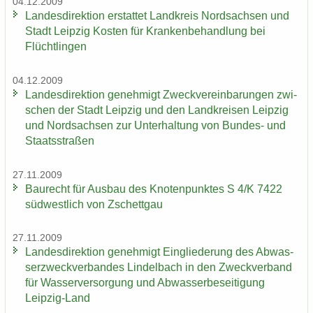
04.12.2009
Lan­des­di­rek­ti­on er­stat­tet Land­kreis Nord­sach­sen und
Stadt Leip­zig Kos­ten für Kran­ken­be­hand­lung bei
Flücht­lin­gen
04.12.2009
Lan­des­di­rek­ti­on ge­neh­migt Zweck­ver­ein­ba­run­gen zwi­
schen der Stadt Leip­zig und den Land­krei­sen Leip­zig
und Nord­sach­sen zur Un­ter­hal­tung von Bundes-​ und
Staats­stra­ßen
27.11.2009
Bau­recht für Aus­bau des Kno­ten­punk­tes S 4/K 7422
süd­west­lich von Zschett­gau
27.11.2009
Lan­des­di­rek­ti­on ge­neh­migt Ein­glie­de­rung des Ab­was­
ser­zweck­ver­ban­des Lindel­bach in den Zweck­ver­band
für Was­ser­ver­sor­gung und Ab­was­ser­be­sei­ti­gung
Leipzig-​Land