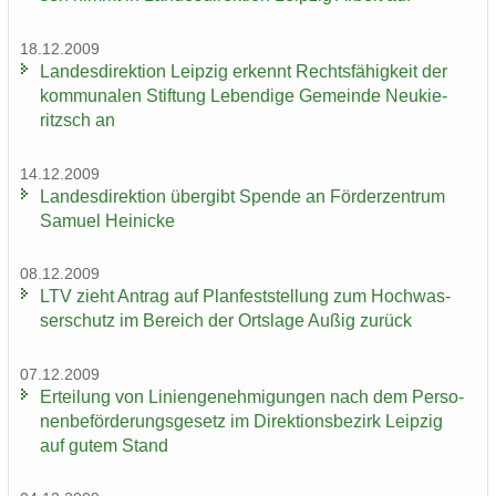
18.12.2009
Lan­des­di­rek­ti­on Leip­zig er­kennt Rechts­fä­hig­keit der
kom­mu­na­len Stif­tung Le­ben­di­ge Ge­mein­de Neu­kie­
ritzsch an
14.12.2009
Lan­des­di­rek­ti­on über­gibt Spen­de an För­der­zen­trum
Sa­mu­el Hei­ni­cke
08.12.2009
LTV zieht An­trag auf Plan­fest­stel­lung zum Hoch­was­
ser­schutz im Be­reich der Orts­la­ge Außig zu­rück
07.12.2009
Er­tei­lung von Li­ni­en­ge­neh­mi­gun­gen nach dem Per­so­
nen­be­för­de­rungs­ge­setz im Di­rek­ti­ons­be­zirk Leip­zig
auf gutem Stand