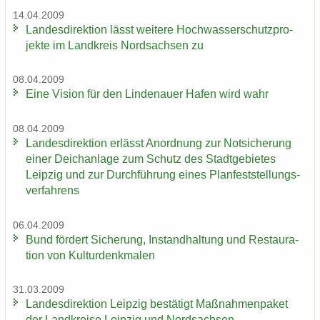
14.04.2009
Lan­des­di­rek­ti­on lässt wei­te­re Hoch­was­ser­schutz­pro­
jek­te im Land­kreis Nord­sach­sen zu
08.04.2009
Eine Vi­si­on für den Lin­de­nau­er Hafen wird wahr
08.04.2009
Lan­des­di­rek­ti­on er­lässt An­ord­nung zur Not­si­che­rung
einer Deich­an­la­ge zum Schutz des Stadt­ge­bie­tes
Leip­zig und zur Durch­füh­rung eines Plan­fest­stel­lungs­
ver­fah­rens
06.04.2009
Bund för­dert Si­che­rung, In­stand­hal­tung und Re­stau­ra­
ti­on von Kul­tur­denk­ma­len
31.03.2009
Lan­des­di­rek­ti­on Leip­zig be­stä­tigt Maß­nah­men­pa­ket
der Land­krei­se Leip­zig und Nord­sach­sen