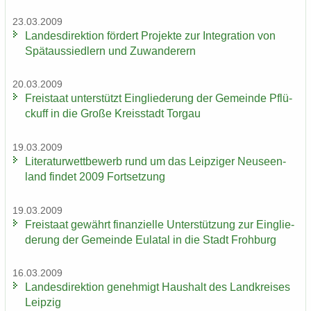
23.03.2009
Lan­des­di­rek­ti­on för­dert Pro­jek­te zur In­te­gra­ti­on von
Spät­aus­sied­lern und Zu­wan­de­rern
20.03.2009
Frei­staat un­ter­stützt Ein­glie­de­rung der Ge­mein­de Pflü­
ckuff in die Große Kreis­stadt Tor­gau
19.03.2009
Li­te­ra­tur­wett­be­werb rund um das Leip­zi­ger Neu­seen­
land fin­det 2009 Fort­set­zung
19.03.2009
Frei­staat ge­währt fi­nan­zi­el­le Un­ter­stüt­zung zur Ein­glie­
de­rung der Ge­mein­de Eu­la­tal in die Stadt Froh­burg
16.03.2009
Lan­des­di­rek­ti­on ge­neh­migt Haus­halt des Land­krei­ses
Leip­zig