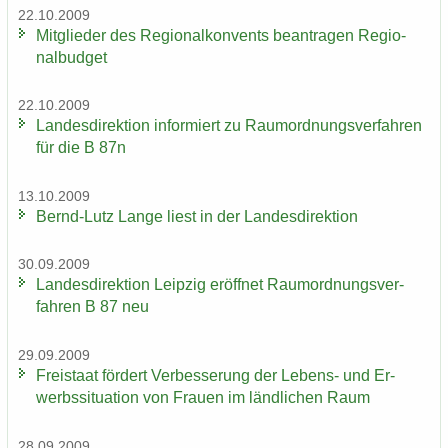
22.10.2009
Mit­glie­der des Re­gio­nal­kon­vents be­an­tra­gen Re­gio­
nal­bud­get
22.10.2009
Lan­des­di­rek­ti­on in­for­miert zu Raum­ord­nungs­ver­fah­ren
für die B 87n
13.10.2009
Bernd-​Lutz Lange liest in der Lan­des­di­rek­ti­on
30.09.2009
Lan­des­di­rek­ti­on Leip­zig er­öff­net Raum­ord­nungs­ver­
fah­ren B 87 neu
29.09.2009
Frei­staat för­dert Ver­bes­se­rung der Lebens-​ und Er­
werbs­si­tua­ti­on von Frau­en im länd­li­chen Raum
28.09.2009