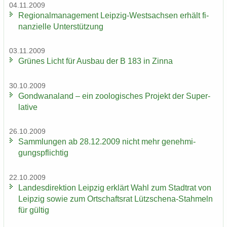
04.11.2009
Re­gio­nal­ma­nage­ment Leipzig-​Westsachsen er­hält fi­
nan­zi­el­le Un­ter­stüt­zung
03.11.2009
Grü­nes Licht für Aus­bau der B 183 in Zinna
30.10.2009
Gond­wa­na­land – ein zoo­lo­gi­sches Pro­jekt der Su­per­
la­ti­ve
26.10.2009
Samm­lun­gen ab 28.12.2009 nicht mehr ge­neh­mi­
gungs­pflich­tig
22.10.2009
Lan­des­di­rek­ti­on Leip­zig er­klärt Wahl zum Stadt­rat von
Leip­zig sowie zum Ort­schafts­rat Lützschena-​Stahmeln
für gül­tig