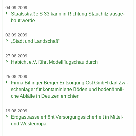
04.09.2009
Staats­stra­ße S 33 kann in Rich­tung Stau­chitz aus­ge­
baut werde
02.09.2009
„Stadt und Land­schaft“
27.08.2009
Ha­bicht e.V. führt Mo­dell­flug­schau durch
25.08.2009
Firma Bil­fin­ger Ber­ger Ent­sor­gung Ost GmbH darf Zwi­
schen­la­ger für kon­ta­mi­nier­te Böden und bo­den­ähn­li­
che Ab­fäl­le in Deut­zen er­rich­ten
19.08.2009
Erd­gas­tras­se er­höht Ver­sor­gungs­si­cher­heit in Mittel-​
und West­eu­ro­pa