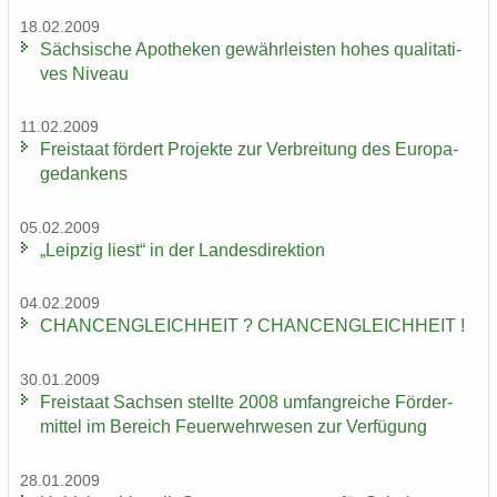
18.02.2009
Säch­si­sche Apo­the­ken ge­währ­leis­ten hohes qua­li­ta­ti­
ves Ni­veau
11.02.2009
Frei­staat för­dert Pro­jek­te zur Ver­brei­tung des Eu­ro­pa­
ge­dan­kens
05.02.2009
„Leip­zig liest“ in der Lan­des­di­rek­ti­on
04.02.2009
CHAN­CEN­GLEICH­HEIT ? CHAN­CEN­GLEICH­HEIT !
30.01.2009
Frei­staat Sach­sen stell­te 2008 um­fang­rei­che För­der­
mit­tel im Be­reich Feu­er­wehr­we­sen zur Ver­fü­gung
28.01.2009