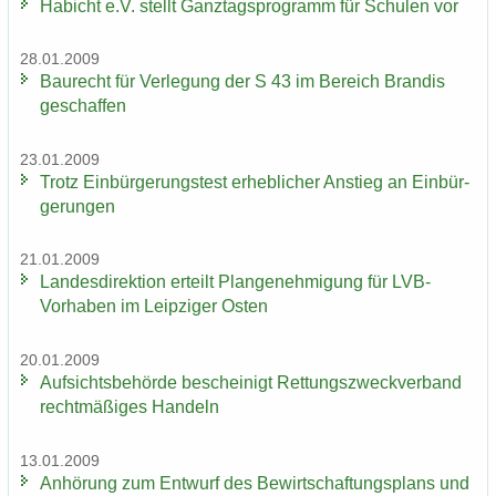
Ha­bicht e.V. stellt Ganz­tags­pro­gramm für Schu­len vor
28.01.2009
Bau­recht für Ver­le­gung der S 43 im Be­reich Bran­dis
ge­schaf­fen
23.01.2009
Trotz Ein­bür­ge­rungs­test er­heb­li­cher An­stieg an Ein­bür­
ge­run­gen
21.01.2009
Lan­des­di­rek­ti­on er­teilt Plan­ge­neh­mi­gung für LVB-​
Vorhaben im Leip­zi­ger Osten
20.01.2009
Auf­sichts­be­hör­de be­schei­nigt Ret­tungs­zweck­ver­band
recht­mä­ßi­ges Han­deln
13.01.2009
An­hö­rung zum Ent­wurf des Be­wirt­schaf­tungs­plans und