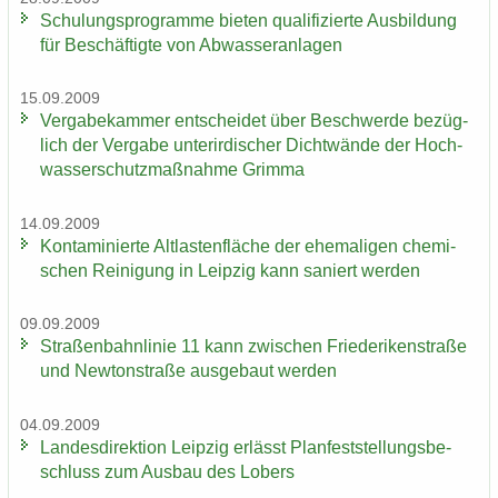
Schu­lungs­pro­gram­me bie­ten qua­li­fi­zier­te Aus­bil­dung
für Be­schäf­tig­te von Ab­was­ser­an­la­gen
15.09.2009
Ver­ga­be­kam­mer ent­schei­det über Be­schwer­de be­züg­
lich der Ver­ga­be un­ter­ir­di­scher Dicht­wän­de der Hoch­
was­ser­schutz­maß­nah­me Grim­ma
14.09.2009
Kon­ta­mi­nier­te Alt­las­ten­flä­che der ehe­ma­li­gen che­mi­
schen Rei­ni­gung in Leip­zig kann sa­niert wer­den
09.09.2009
Stra­ßen­bahn­li­nie 11 kann zwi­schen Frie­de­ri­ken­stra­ße
und New­ton­stra­ße aus­ge­baut wer­den
04.09.2009
Lan­des­di­rek­ti­on Leip­zig er­lässt Plan­fest­stel­lungs­be­
schluss zum Aus­bau des Lobers