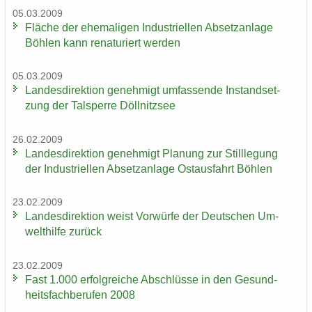
05.03.2009
Flä­che der ehe­ma­li­gen In­dus­tri­el­len Ab­setz­an­la­ge
Böh­len kann re­na­tu­riert wer­den
05.03.2009
Lan­des­di­rek­ti­on ge­neh­migt um­fas­sen­de In­stand­set­
zung der Tal­sper­re Döll­nitz­see
26.02.2009
Lan­des­di­rek­ti­on ge­neh­migt Pla­nung zur Still­le­gung
der In­dus­tri­el­len Ab­setz­an­la­ge Ost­aus­fahrt Böh­len
23.02.2009
Lan­des­di­rek­ti­on weist Vor­wür­fe der Deut­schen Um­
welt­hil­fe zu­rück
23.02.2009
Fast 1.000 er­folg­rei­che Ab­schlüs­se in den Ge­sund­
heits­fach­be­ru­fen 2008