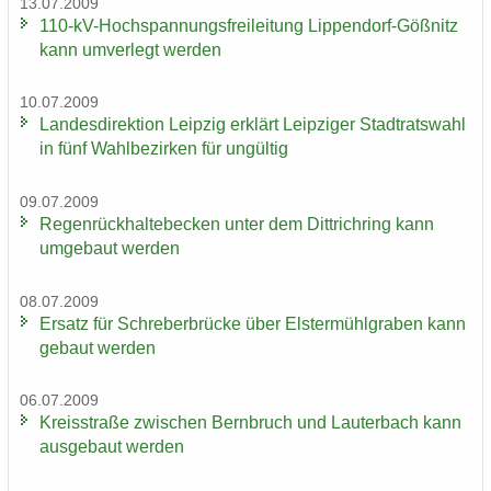
13.07.2009
110-​kV-Hochspannungsfreileitung Lippendorf-​Gößnitz
kann um­ver­legt wer­den
10.07.2009
Lan­des­di­rek­ti­on Leip­zig er­klärt Leip­zi­ger Stadt­rats­wahl
in fünf Wahl­be­zir­ken für un­gül­tig
09.07.2009
Re­gen­rück­hal­te­be­cken unter dem Dittrich­ring kann
um­ge­baut wer­den
08.07.2009
Er­satz für Schre­ber­brü­cke über Els­ter­mühl­gra­ben kann
ge­baut wer­den
06.07.2009
Kreis­stra­ße zwi­schen Bern­bruch und Lau­ter­bach kann
aus­ge­baut wer­den