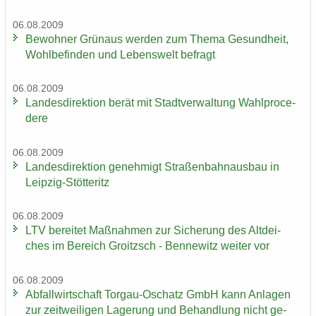
06.08.2009
Be­woh­ner Grün­aus wer­den zum Thema Ge­sund­heit,
Wohl­be­fin­den und Le­bens­welt be­fragt
06.08.2009
Lan­des­di­rek­ti­on berät mit Stadt­ver­wal­tung Wahlpro­ce­
de­re
06.08.2009
Lan­des­di­rek­ti­on ge­neh­migt Stra­ßen­bahn­aus­bau in
Leipzig-​Stötteritz
06.08.2009
LTV be­rei­tet Maß­nah­men zur Si­che­rung des Alt­dei­
ches im Be­reich Groitzsch - Ben­ne­witz wei­ter vor
06.08.2009
Ab­fall­wirt­schaft Torgau-​Oschatz GmbH kann An­la­gen
zur zeit­wei­li­gen La­ge­rung und Be­hand­lung nicht ge­