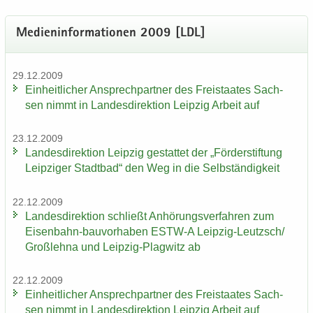
Me­di­en­in­for­ma­tio­nen 2009 [LDL]
29.12.2009
Ein­heit­li­cher An­sprech­part­ner des Frei­staa­tes Sach­
sen nimmt in Lan­des­di­rek­ti­on Leip­zig Ar­beit auf
23.12.2009
Lan­des­di­rek­ti­on Leip­zig ge­stat­tet der „För­der­stif­tung
Leip­zi­ger Stadt­bad“ den Weg in die Selb­stän­dig­keit
22.12.2009
Lan­des­di­rek­ti­on schließt An­hö­rungs­ver­fah­ren zum
Eisenbahn-​bauvorhaben ESTW-​A Leipzig-​Leutzsch/
Groß­leh­na und Leipzig-​Plagwitz ab
22.12.2009
Ein­heit­li­cher An­sprech­part­ner des Frei­staa­tes Sach­
sen nimmt in Lan­des­di­rek­ti­on Leip­zig Ar­beit auf