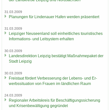
31.03.2009
Pla­nun­gen für Lin­de­nau­er Hafen wer­den prä­sen­tiert
31.03.2009
Leip­zi­ger Neu­seen­land soll ein­heit­li­ches tou­ris­ti­sches
Informations-​ und Leit­sys­tem er­hal­ten
30.03.2009
Lan­des­di­rek­ti­on Leip­zig be­stä­tigt Maß­nah­me­pa­ket der
Stadt Leip­zig
30.03.2009
Frei­staat för­dert Ver­bes­se­rung der Lebens-​ und Er­
werbs­si­tua­ti­on von Frau­en im länd­li­chen Raum
24.03.2009
Re­gio­na­ler Ar­beits­kreis für Be­schäf­ti­gungs­si­che­rung
und Kri­sen­be­wäl­ti­gung ge­grün­det