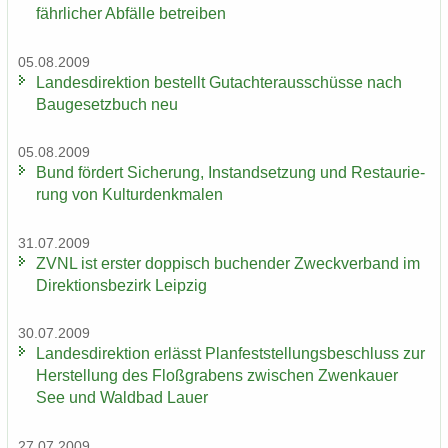
fähr­li­cher Ab­fäl­le be­trei­ben
05.08.2009
Lan­des­di­rek­ti­on be­stellt Gut­ach­ter­aus­schüs­se nach
Bau­ge­setz­buch neu
05.08.2009
Bund för­dert Si­che­rung, In­stand­set­zung und Re­stau­rie­
rung von Kul­tur­denk­ma­len
31.07.2009
ZVNL ist ers­ter dop­pisch bu­chen­der Zweck­ver­band im
Di­rek­ti­ons­be­zirk Leip­zig
30.07.2009
Lan­des­di­rek­ti­on er­lässt Plan­fest­stel­lungs­be­schluss zur
Her­stel­lung des Floß­gra­bens zwi­schen Zwenkau­er
See und Wald­bad Lauer
27.07.2009