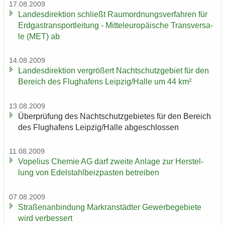
17.08.2009
Lan­des­di­rek­ti­on schließt Raum­ord­nungs­ver­fah­ren für
Erd­gas­trans­port­lei­tung - Mit­tel­eu­ro­päi­sche Trans­ver­sa­
le (MET) ab
14.08.2009
Lan­des­di­rek­ti­on ver­grö­ßert Nacht­schutz­ge­biet für den
Be­reich des Flug­ha­fens Leip­zig/Halle um 44 km²
13.08.2009
Über­prü­fung des Nacht­schutz­ge­bie­tes für den Be­reich
des Flug­ha­fens Leip­zig/Halle ab­ge­schlos­sen
11.08.2009
Vo­pe­li­us Che­mie AG darf zwei­te An­la­ge zur Her­stel­
lung von Edel­stahl­beiz­pas­ten be­trei­ben
07.08.2009
Stra­ßen­an­bin­dung Markran­städ­ter Ge­wer­be­ge­bie­te
wird ver­bes­sert