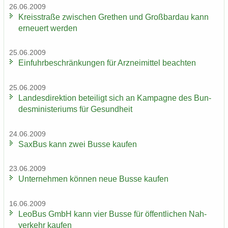
26.06.2009
Kreis­stra­ße zwi­schen Gre­then und Groß­bardau kann
er­neu­ert wer­den
25.06.2009
Ein­fuhr­be­schrän­kun­gen für Arz­nei­mit­tel be­ach­ten
25.06.2009
Lan­des­di­rek­ti­on be­tei­ligt sich an Kam­pa­gne des Bun­
des­mi­nis­te­ri­ums für Ge­sund­heit
24.06.2009
Sax­Bus kann zwei Busse kau­fen
23.06.2009
Un­ter­neh­men kön­nen neue Busse kau­fen
16.06.2009
LeoBus GmbH kann vier Busse für öf­fent­li­chen Nah­
ver­kehr kau­fen