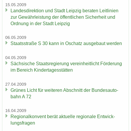
15.05.2009
Lan­des­di­rek­ti­on und Stadt Leip­zig be­ra­ten Leit­li­ni­en
zur Ge­währ­leis­tung der öf­fent­li­chen Si­cher­heit und
Ord­nung in der Stadt Leip­zig
06.05.2009
Staats­stra­ße S 30 kann in Oschatz aus­ge­baut wer­den
04.05.2009
Säch­si­sche Staats­re­gie­rung ver­ein­heit­licht För­de­rung
im Be­reich Kin­der­ta­ges­stät­ten
27.04.2009
Grü­nes Licht für wei­te­ren Ab­schnitt der Bun­des­au­to­
bahn A 72
16.04.2009
Re­gio­nal­kon­vent berät ak­tu­el­le re­gio­na­le Ent­wick­
lungs­fra­gen