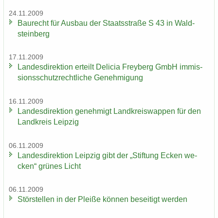
24.11.2009
Bau­recht für Aus­bau der Staats­stra­ße S 43 in Wald­
stein­berg
17.11.2009
Lan­des­di­rek­ti­on er­teilt De­li­cia Frey­berg GmbH im­mis­
si­ons­schutz­recht­li­che Ge­neh­mi­gung
16.11.2009
Lan­des­di­rek­ti­on ge­neh­migt Land­kreis­wap­pen für den
Land­kreis Leip­zig
06.11.2009
Lan­des­di­rek­ti­on Leip­zig gibt der „Stif­tung Ecken we­
cken“ grü­nes Licht
06.11.2009
Stör­stel­len in der Plei­ße kön­nen be­sei­tigt wer­den