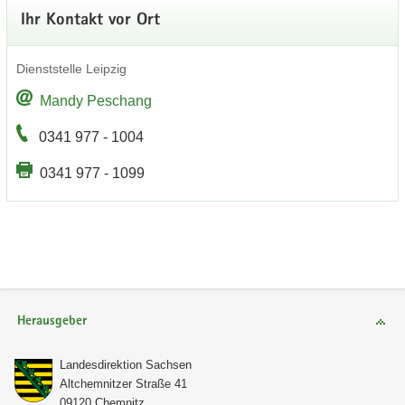
Ihr Kon­takt vor Ort
Dienst­stel­le Leip­zig
Mandy Peschang
0341 977 - 1004
0341 977 - 1099
Herausgeber
Lan­des­di­rek­ti­on Sach­sen
Alt­chem­nit­zer Stra­ße 41
09120 Chem­nitz