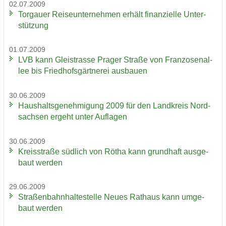
02.07.2009
Tor­gau­er Rei­se­un­ter­neh­men er­hält fi­nan­zi­el­le Un­ter­
stüt­zung
01.07.2009
LVB kann Gleis­tras­se Pra­ger Stra­ße von Fran­zo­sen­al­
lee bis Fried­hofs­gärt­ne­rei aus­bau­en
30.06.2009
Haus­halts­ge­neh­mi­gung 2009 für den Land­kreis Nord­
sach­sen er­geht unter Auf­la­gen
30.06.2009
Kreis­stra­ße süd­lich von Rötha kann grund­haft aus­ge­
baut wer­den
29.06.2009
Stra­ßen­bahn­hal­te­stel­le Neues Rat­haus kann um­ge­
baut wer­den