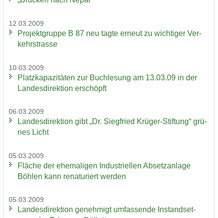
12.03.2009
Pro­jekt­grup­pe B 87 neu tagte er­neut zu wich­ti­ger Ver­
kehrs­tras­se
10.03.2009
Platz­ka­pa­zi­tä­ten zur Buch­le­sung am 13.03.09 in der
Lan­des­di­rek­ti­on er­schöpft
06.03.2009
Lan­des­di­rek­ti­on gibt „Dr. Sieg­fried Krüger-​Stiftung“ grü­
nes Licht
05.03.2009
Flä­che der ehe­ma­li­gen In­dus­tri­el­len Ab­setz­an­la­ge
Böh­len kann re­na­tu­riert wer­den
05.03.2009
Lan­des­di­rek­ti­on ge­neh­migt um­fas­sen­de In­stand­set­