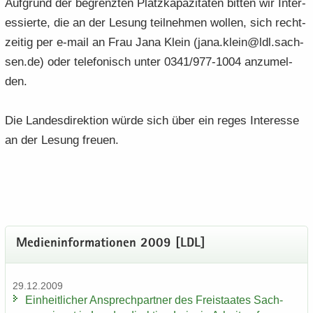
Auf­grund der be­grenz­ten Platz­ka­pa­zi­tä­ten bit­ten wir In­ter­
es­sier­te, die an der Le­sung teil­neh­men wol­len, sich recht­
zei­tig per e-​mail an Frau Jana Klein (jana.klein@ldl.sach­
sen.de) oder te­le­fo­nisch unter 0341/977-1004 an­zu­mel­
den.
Die Lan­des­di­rek­ti­on würde sich über ein reges In­ter­es­se
an der Le­sung freu­en.
Me­di­en­in­for­ma­tio­nen 2009 [LDL]
29.12.2009
Ein­heit­li­cher An­sprech­part­ner des Frei­staa­tes Sach­