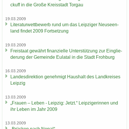
ckuff in die Große Kreis­stadt Tor­gau
19.03.2009
Li­te­ra­tur­wett­be­werb rund um das Leip­zi­ger Neu­seen­
land fin­det 2009 Fort­set­zung
19.03.2009
Frei­staat ge­währt fi­nan­zi­el­le Un­ter­stüt­zung zur Ein­glie­
de­rung der Ge­mein­de Eu­la­tal in die Stadt Froh­burg
16.03.2009
Lan­des­di­rek­ti­on ge­neh­migt Haus­halt des Land­krei­ses
Leip­zig
13.03.2009
„Frau­en – Leben - Leip­zig: Jetzt.“ Leip­zi­ge­rin­nen und
ihr Leben im Jahr 2009
13.03.2009
„Brü­cken nach Nepal“