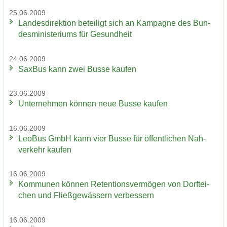
25.06.2009
Lan­des­di­rek­ti­on be­tei­ligt sich an Kam­pa­gne des Bun­
des­mi­nis­te­ri­ums für Ge­sund­heit
24.06.2009
Sax­Bus kann zwei Busse kau­fen
23.06.2009
Un­ter­neh­men kön­nen neue Busse kau­fen
16.06.2009
LeoBus GmbH kann vier Busse für öf­fent­li­chen Nah­
ver­kehr kau­fen
16.06.2009
Kom­mu­nen kön­nen Re­ten­ti­ons­ver­mö­gen von Dorf­tei­
chen und Fließ­ge­wäs­sern ver­bes­sern
16.06.2009