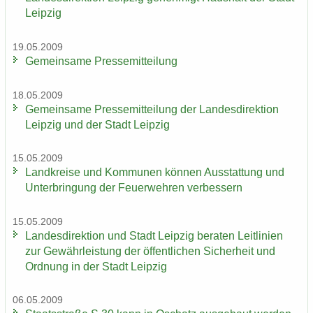
Leip­zig
19.05.2009
Ge­mein­sa­me Pres­se­mit­tei­lung
18.05.2009
Ge­mein­sa­me Pres­se­mit­tei­lung der Lan­des­di­rek­ti­on
Leip­zig und der Stadt Leip­zig
15.05.2009
Land­krei­se und Kom­mu­nen kön­nen Aus­stat­tung und
Un­ter­brin­gung der Feu­er­weh­ren ver­bes­sern
15.05.2009
Lan­des­di­rek­ti­on und Stadt Leip­zig be­ra­ten Leit­li­ni­en
zur Ge­währ­leis­tung der öf­fent­li­chen Si­cher­heit und
Ord­nung in der Stadt Leip­zig
06.05.2009