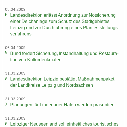
08.04.2009
Lan­des­di­rek­ti­on er­lässt An­ord­nung zur Not­si­che­rung
einer Deich­an­la­ge zum Schutz des Stadt­ge­bie­tes
Leip­zig und zur Durch­füh­rung eines Plan­fest­stel­lungs­
ver­fah­rens
06.04.2009
Bund för­dert Si­che­rung, In­stand­hal­tung und Re­stau­ra­
ti­on von Kul­tur­denk­ma­len
31.03.2009
Lan­des­di­rek­ti­on Leip­zig be­stä­tigt Maß­nah­men­pa­ket
der Land­krei­se Leip­zig und Nord­sach­sen
31.03.2009
Pla­nun­gen für Lin­de­nau­er Hafen wer­den prä­sen­tiert
31.03.2009
Leip­zi­ger Neu­seen­land soll ein­heit­li­ches tou­ris­ti­sches