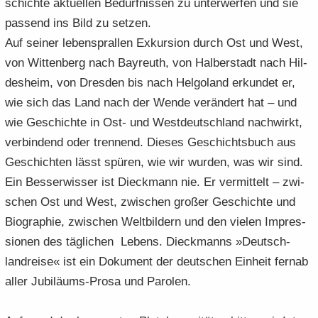
schich­te ak­tu­el­len Be­dürf­nis­sen zu un­ter­wer­fen und sie
pas­send ins Bild zu set­zen.
Auf sei­ner le­bens­pral­len Ex­kur­si­on durch Ost und West,
von Wit­ten­berg nach Bay­reuth, von Hal­ber­stadt nach Hil­
des­heim, von Dres­den bis nach Hel­go­land er­kun­det er,
wie sich das Land nach der Wende ver­än­dert hat – und
wie Ge­schich­te in Ost- und West­deutsch­land nach­wirkt,
ver­bin­dend oder tren­nend. Die­ses Ge­schichts­buch aus
Ge­schich­ten lässt spü­ren, wie wir wur­den, was wir sind.
Ein Bes­ser­wis­ser ist Dieck­mann nie. Er ver­mit­telt – zwi­
schen Ost und West, zwi­schen gro­ßer Ge­schich­te und
Bio­gra­phie, zwi­schen Welt­bil­dern und den vie­len Im­pres­
sio­nen des täg­li­chen Le­bens. Dieck­manns »Deutsch­
land­rei­se« ist ein Do­ku­ment der deut­schen Ein­heit fern­ab
aller Jubiläums-​Prosa und Pa­ro­len.