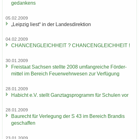
ge­dan­kens
05.02.2009
„Leip­zig liest“ in der Lan­des­di­rek­ti­on
04.02.2009
CHAN­CEN­GLEICH­HEIT ? CHAN­CEN­GLEICH­HEIT !
30.01.2009
Frei­staat Sach­sen stell­te 2008 um­fang­rei­che För­der­
mit­tel im Be­reich Feu­er­wehr­we­sen zur Ver­fü­gung
28.01.2009
Ha­bicht e.V. stellt Ganz­tags­pro­gramm für Schu­len vor
28.01.2009
Bau­recht für Ver­le­gung der S 43 im Be­reich Bran­dis
ge­schaf­fen
23.01.2009