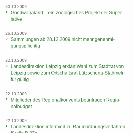
30.10.2009
Gond­wa­na­land – ein zoo­lo­gi­sches Pro­jekt der Su­per­
la­ti­ve
26.10.2009
Samm­lun­gen ab 28.12.2009 nicht mehr ge­neh­mi­
gungs­pflich­tig
22.10.2009
Lan­des­di­rek­ti­on Leip­zig er­klärt Wahl zum Stadt­rat von
Leip­zig sowie zum Ort­schafts­rat Lützschena-​Stahmeln
für gül­tig
22.10.2009
Mit­glie­der des Re­gio­nal­kon­vents be­an­tra­gen Re­gio­
nal­bud­get
22.10.2009
Lan­des­di­rek­ti­on in­for­miert zu Raum­ord­nungs­ver­fah­ren