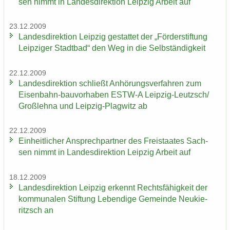
sen nimmt in Lan­des­di­rek­ti­on Leip­zig Ar­beit auf
23.12.2009
Lan­des­di­rek­ti­on Leip­zig ge­stat­tet der „För­der­stif­tung
Leip­zi­ger Stadt­bad“ den Weg in die Selb­stän­dig­keit
22.12.2009
Lan­des­di­rek­ti­on schließt An­hö­rungs­ver­fah­ren zum
Eisenbahn-​bauvorhaben ESTW-​A Leipzig-​Leutzsch/
Groß­leh­na und Leipzig-​Plagwitz ab
22.12.2009
Ein­heit­li­cher An­sprech­part­ner des Frei­staa­tes Sach­
sen nimmt in Lan­des­di­rek­ti­on Leip­zig Ar­beit auf
18.12.2009
Lan­des­di­rek­ti­on Leip­zig er­kennt Rechts­fä­hig­keit der
kom­mu­na­len Stif­tung Le­ben­di­ge Ge­mein­de Neu­kie­
ritzsch an