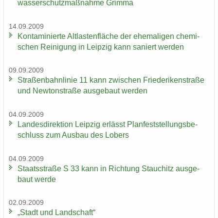
was­ser­schutz­maß­nah­me Grim­ma
14.09.2009
Kon­ta­mi­nier­te Alt­las­ten­flä­che der ehe­ma­li­gen che­mi­
schen Rei­ni­gung in Leip­zig kann sa­niert wer­den
09.09.2009
Stra­ßen­bahn­li­nie 11 kann zwi­schen Frie­de­ri­ken­stra­ße
und New­ton­stra­ße aus­ge­baut wer­den
04.09.2009
Lan­des­di­rek­ti­on Leip­zig er­lässt Plan­fest­stel­lungs­be­
schluss zum Aus­bau des Lobers
04.09.2009
Staats­stra­ße S 33 kann in Rich­tung Stau­chitz aus­ge­
baut werde
02.09.2009
„Stadt und Land­schaft“