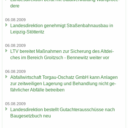
de­re
06.08.2009
Lan­des­di­rek­ti­on ge­neh­migt Stra­ßen­bahn­aus­bau in
Leipzig-​Stötteritz
06.08.2009
LTV be­rei­tet Maß­nah­men zur Si­che­rung des Alt­dei­
ches im Be­reich Groitzsch - Ben­ne­witz wei­ter vor
06.08.2009
Ab­fall­wirt­schaft Torgau-​Oschatz GmbH kann An­la­gen
zur zeit­wei­li­gen La­ge­rung und Be­hand­lung nicht ge­
fähr­li­cher Ab­fäl­le be­trei­ben
05.08.2009
Lan­des­di­rek­ti­on be­stellt Gut­ach­ter­aus­schüs­se nach
Bau­ge­setz­buch neu