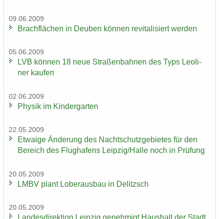
09.06.2009
Brach­flä­chen in Deu­ben kön­nen re­vi­ta­li­siert wer­den
05.06.2009
LVB kön­nen 18 neue Stra­ßen­bah­nen des Typs Leo­li­
ner kau­fen
02.06.2009
Phy­sik im Kin­der­gar­ten
22.05.2009
Et­wa­ige Än­de­rung des Nacht­schutz­ge­bie­tes für den
Be­reich des Flug­ha­fens Leip­zig/Halle noch in Prü­fung
20.05.2009
LMBV plant Lober­aus­bau in De­litzsch
20.05.2009
Lan­des­di­rek­ti­on Leip­zig ge­neh­migt Haus­halt der Stadt