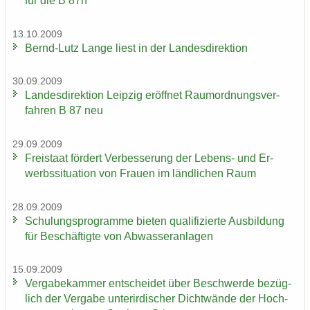
für die B 87n
13.10.2009
Bernd-​Lutz Lange liest in der Lan­des­di­rek­ti­on
30.09.2009
Lan­des­di­rek­ti­on Leip­zig er­öff­net Raum­ord­nungs­ver­
fah­ren B 87 neu
29.09.2009
Frei­staat för­dert Ver­bes­se­rung der Lebens-​ und Er­
werbs­si­tua­ti­on von Frau­en im länd­li­chen Raum
28.09.2009
Schu­lungs­pro­gram­me bie­ten qua­li­fi­zier­te Aus­bil­dung
für Be­schäf­tig­te von Ab­was­ser­an­la­gen
15.09.2009
Ver­ga­be­kam­mer ent­schei­det über Be­schwer­de be­züg­
lich der Ver­ga­be un­ter­ir­di­scher Dicht­wän­de der Hoch­