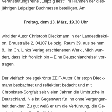
Ver­an­stal­tungs­rei­he „Leip­zig liest“ im Rah­men der dies­
e
e
­
t
a
­
jäh­ri­gen Leip­zi­ger Buch­mes­se be­tei­li­gen. Am
n
n
o
i
­
m
­
­
n
­
t
a
d
d
o
Frei­tag, dem 13. März, 19.30 Uhr
i
­
e
e
n
­
t
N
N
o
i
wird der Autor Chris­toph Dieck­mann in der Lan­des­di­rek­ti­
a
a
n
­
on, Brau­stra­ße 2, 04107 Leip­zig, Raum 39, aus sei­nem
­
­
o
8., im Ch. Links Ver­lag er­schie­ne­nen Werk „Mich wun­
v
v
n
i
i
dert, dass ich fröh­lich bin – Eine Deutsch­land­rei­se“ vor­
­
­
tra­gen.
g
g
a
a
Der viel­fach preis­ge­krön­te ZEIT-​Autor Chris­toph Dieck­
­
­
t
mann be­ob­ach­tet und re­flek­tiert be­dacht und mit
t
i
i
Chronisten-​Sorgfalt seit vie­len Jah­ren die Um­brü­che in
­
­
Deutsch­land. Nie ist Ge­gen­wart für ihn ohne Ver­gan­gen­
o
o
heit denk­bar. Zu gut weiß er um die Ver­füh­rung, die Ge­
n
n