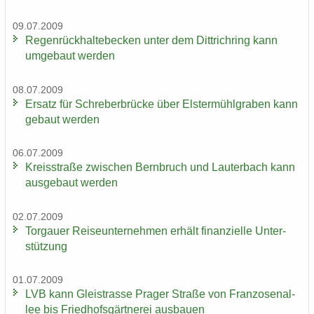
09.07.2009
Re­gen­rück­hal­te­be­cken unter dem Dittrich­ring kann
um­ge­baut wer­den
08.07.2009
Er­satz für Schre­ber­brü­cke über Els­ter­mühl­gra­ben kann
ge­baut wer­den
06.07.2009
Kreis­stra­ße zwi­schen Bern­bruch und Lau­ter­bach kann
aus­ge­baut wer­den
02.07.2009
Tor­gau­er Rei­se­un­ter­neh­men er­hält fi­nan­zi­el­le Un­ter­
stüt­zung
01.07.2009
LVB kann Gleis­tras­se Pra­ger Stra­ße von Fran­zo­sen­al­
lee bis Fried­hofs­gärt­ne­rei aus­bau­en