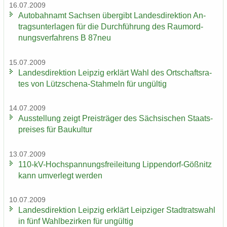
16.07.2009
Au­to­bahn­amt Sach­sen über­gibt Lan­des­di­rek­ti­on An­
trags­un­ter­la­gen für die Durch­füh­rung des Raum­ord­
nungs­ver­fah­rens B 87neu
15.07.2009
Lan­des­di­rek­ti­on Leip­zig er­klärt Wahl des Ort­schafts­ra­
tes von Lützschena-​Stahmeln für un­gül­tig
14.07.2009
Aus­stel­lung zeigt Preis­trä­ger des Säch­si­schen Staats­
prei­ses für Bau­kul­tur
13.07.2009
110-​kV-Hochspannungsfreileitung Lippendorf-​Gößnitz
kann um­ver­legt wer­den
10.07.2009
Lan­des­di­rek­ti­on Leip­zig er­klärt Leip­zi­ger Stadt­rats­wahl
in fünf Wahl­be­zir­ken für un­gül­tig