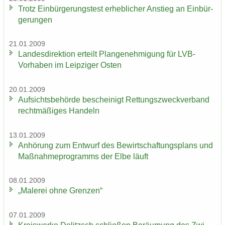
Trotz Ein­bür­ge­rungs­test er­heb­li­cher An­stieg an Ein­bür­
ge­run­gen
21.01.2009
Lan­des­di­rek­ti­on er­teilt Plan­ge­neh­mi­gung für LVB-​
Vorhaben im Leip­zi­ger Osten
20.01.2009
Auf­sichts­be­hör­de be­schei­nigt Ret­tungs­zweck­ver­band
recht­mä­ßi­ges Han­deln
13.01.2009
An­hö­rung zum Ent­wurf des Be­wirt­schaf­tungs­plans und
Maß­nah­me­pro­gramms der Elbe läuft
08.01.2009
„Ma­le­rei ohne Gren­zen“
07.01.2009