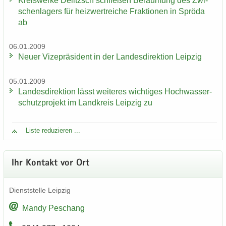
Kreis­wer­ke De­litzsch schlie­ßen Be­räu­mung des Zwi­
schen­la­gers für heiz­wertrei­che Frak­tio­nen in Sprö­da
ab
06.01.2009
Neuer Vi­ze­prä­si­dent in der Lan­des­di­rek­ti­on Leip­zig
05.01.2009
Lan­des­di­rek­ti­on lässt wei­te­res wich­ti­ges Hoch­was­ser­
schutz­pro­jekt im Land­kreis Leip­zig zu
Liste re­du­zie­ren ...
Ihr Kon­takt vor Ort
Dienst­stel­le Leip­zig
Mandy Peschang