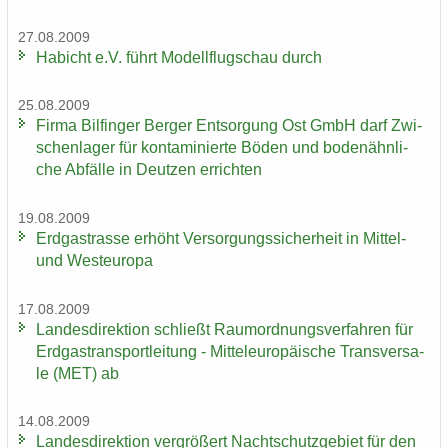
27.08.2009
Ha­bicht e.V. führt Mo­dell­flug­schau durch
25.08.2009
Firma Bil­fin­ger Ber­ger Ent­sor­gung Ost GmbH darf Zwi­
schen­la­ger für kon­ta­mi­nier­te Böden und bo­den­ähn­li­
che Ab­fäl­le in Deut­zen er­rich­ten
19.08.2009
Erd­gas­tras­se er­höht Ver­sor­gungs­si­cher­heit in Mittel-​
und West­eu­ro­pa
17.08.2009
Lan­des­di­rek­ti­on schließt Raum­ord­nungs­ver­fah­ren für
Erd­gas­trans­port­lei­tung - Mit­tel­eu­ro­päi­sche Trans­ver­sa­
le (MET) ab
14.08.2009
Lan­des­di­rek­ti­on ver­grö­ßert Nacht­schutz­ge­biet für den