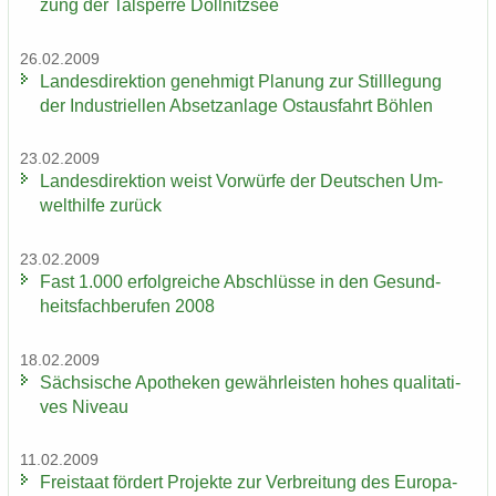
zung der Tal­sper­re Döll­nitz­see
26.02.2009
Lan­des­di­rek­ti­on ge­neh­migt Pla­nung zur Still­le­gung
der In­dus­tri­el­len Ab­setz­an­la­ge Ost­aus­fahrt Böh­len
23.02.2009
Lan­des­di­rek­ti­on weist Vor­wür­fe der Deut­schen Um­
welt­hil­fe zu­rück
23.02.2009
Fast 1.000 er­folg­rei­che Ab­schlüs­se in den Ge­sund­
heits­fach­be­ru­fen 2008
18.02.2009
Säch­si­sche Apo­the­ken ge­währ­leis­ten hohes qua­li­ta­ti­
ves Ni­veau
11.02.2009
Frei­staat för­dert Pro­jek­te zur Ver­brei­tung des Eu­ro­pa­