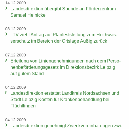
14.12.2009
Lan­des­di­rek­ti­on über­gibt Spen­de an För­der­zen­trum
Sa­mu­el Hei­ni­cke
08.12.2009
LTV zieht An­trag auf Plan­fest­stel­lung zum Hoch­was­
ser­schutz im Be­reich der Orts­la­ge Außig zu­rück
07.12.2009
Er­tei­lung von Li­ni­en­ge­neh­mi­gun­gen nach dem Per­so­
nen­be­för­de­rungs­ge­setz im Di­rek­ti­ons­be­zirk Leip­zig
auf gutem Stand
04.12.2009
Lan­des­di­rek­ti­on er­stat­tet Land­kreis Nord­sach­sen und
Stadt Leip­zig Kos­ten für Kran­ken­be­hand­lung bei
Flücht­lin­gen
04.12.2009
Lan­des­di­rek­ti­on ge­neh­migt Zweck­ver­ein­ba­run­gen zwi­