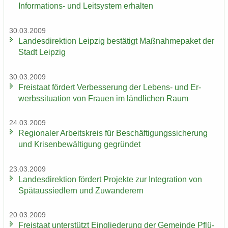
Informations-​ und Leit­sys­tem er­hal­ten
30.03.2009
Lan­des­di­rek­ti­on Leip­zig be­stä­tigt Maß­nah­me­pa­ket der
Stadt Leip­zig
30.03.2009
Frei­staat för­dert Ver­bes­se­rung der Lebens-​ und Er­
werbs­si­tua­ti­on von Frau­en im länd­li­chen Raum
24.03.2009
Re­gio­na­ler Ar­beits­kreis für Be­schäf­ti­gungs­si­che­rung
und Kri­sen­be­wäl­ti­gung ge­grün­det
23.03.2009
Lan­des­di­rek­ti­on för­dert Pro­jek­te zur In­te­gra­ti­on von
Spät­aus­sied­lern und Zu­wan­de­rern
20.03.2009
Frei­staat un­ter­stützt Ein­glie­de­rung der Ge­mein­de Pflü­