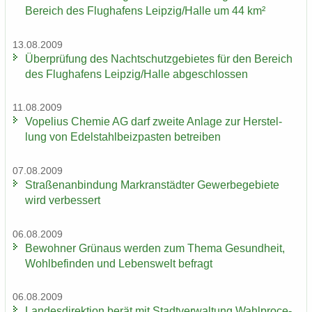
Be­reich des Flug­ha­fens Leip­zig/Halle um 44 km²
13.08.2009
Über­prü­fung des Nacht­schutz­ge­bie­tes für den Be­reich
des Flug­ha­fens Leip­zig/Halle ab­ge­schlos­sen
11.08.2009
Vo­pe­li­us Che­mie AG darf zwei­te An­la­ge zur Her­stel­
lung von Edel­stahl­beiz­pas­ten be­trei­ben
07.08.2009
Stra­ßen­an­bin­dung Markran­städ­ter Ge­wer­be­ge­bie­te
wird ver­bes­sert
06.08.2009
Be­woh­ner Grün­aus wer­den zum Thema Ge­sund­heit,
Wohl­be­fin­den und Le­bens­welt be­fragt
06.08.2009
Lan­des­di­rek­ti­on berät mit Stadt­ver­wal­tung Wahlpro­ce­