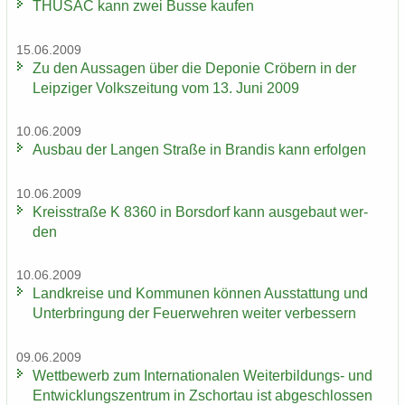
THÜ­SAC kann zwei Busse kau­fen
15.06.2009
Zu den Aus­sa­gen über die De­po­nie Crö­bern in der
Leip­zi­ger Volks­zei­tung vom 13. Juni 2009
10.06.2009
Aus­bau der Lan­gen Stra­ße in Bran­dis kann er­fol­gen
10.06.2009
Kreis­stra­ße K 8360 in Bors­dorf kann aus­ge­baut wer­
den
10.06.2009
Land­krei­se und Kom­mu­nen kön­nen Aus­stat­tung und
Un­ter­brin­gung der Feu­er­weh­ren wei­ter ver­bes­sern
09.06.2009
Wett­be­werb zum In­ter­na­tio­na­len Weiterbildungs-​ und
Ent­wick­lungs­zen­trum in Zschor­tau ist ab­ge­schlos­sen