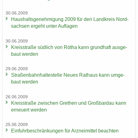
30.06.2009
Haus­halts­ge­neh­mi­gung 2009 für den Land­kreis Nord­
sach­sen er­geht unter Auf­la­gen
30.06.2009
Kreis­stra­ße süd­lich von Rötha kann grund­haft aus­ge­
baut wer­den
29.06.2009
Stra­ßen­bahn­hal­te­stel­le Neues Rat­haus kann um­ge­
baut wer­den
26.06.2009
Kreis­stra­ße zwi­schen Gre­then und Groß­bardau kann
er­neu­ert wer­den
25.06.2009
Ein­fuhr­be­schrän­kun­gen für Arz­nei­mit­tel be­ach­ten