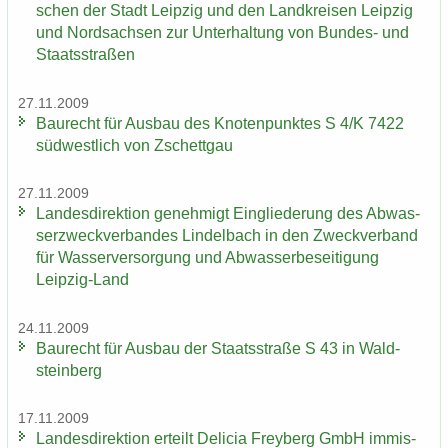
schen der Stadt Leip­zig und den Land­krei­sen Leip­zig
und Nord­sach­sen zur Un­ter­hal­tung von Bundes-​ und
Staats­stra­ßen
27.11.2009
Bau­recht für Aus­bau des Kno­ten­punk­tes S 4/K 7422
süd­west­lich von Zschett­gau
27.11.2009
Lan­des­di­rek­ti­on ge­neh­migt Ein­glie­de­rung des Ab­was­
ser­zweck­ver­ban­des Lindel­bach in den Zweck­ver­band
für Was­ser­ver­sor­gung und Ab­was­ser­be­sei­ti­gung
Leipzig-​Land
24.11.2009
Bau­recht für Aus­bau der Staats­stra­ße S 43 in Wald­
stein­berg
17.11.2009
Lan­des­di­rek­ti­on er­teilt De­li­cia Frey­berg GmbH im­mis­