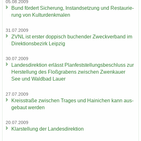
05.08.2009
Bund för­dert Si­che­rung, In­stand­set­zung und Re­stau­rie­
rung von Kul­tur­denk­ma­len
31.07.2009
ZVNL ist ers­ter dop­pisch bu­chen­der Zweck­ver­band im
Di­rek­ti­ons­be­zirk Leip­zig
30.07.2009
Lan­des­di­rek­ti­on er­lässt Plan­fest­stel­lungs­be­schluss zur
Her­stel­lung des Floß­gra­bens zwi­schen Zwenkau­er
See und Wald­bad Lauer
27.07.2009
Kreis­stra­ße zwi­schen Tra­ges und Hai­ni­chen kann aus­
ge­baut wer­den
20.07.2009
Klar­stel­lung der Lan­des­di­rek­ti­on