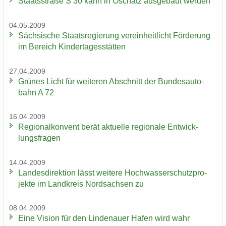
Staats­stra­ße S 30 kann in Oschatz aus­ge­baut wer­den
04.05.2009
Säch­si­sche Staats­re­gie­rung ver­ein­heit­licht För­de­rung
im Be­reich Kin­der­ta­ges­stät­ten
27.04.2009
Grü­nes Licht für wei­te­ren Ab­schnitt der Bun­des­au­to­
bahn A 72
16.04.2009
Re­gio­nal­kon­vent berät ak­tu­el­le re­gio­na­le Ent­wick­
lungs­fra­gen
14.04.2009
Lan­des­di­rek­ti­on lässt wei­te­re Hoch­was­ser­schutz­pro­
jek­te im Land­kreis Nord­sach­sen zu
08.04.2009
Eine Vi­si­on für den Lin­de­nau­er Hafen wird wahr