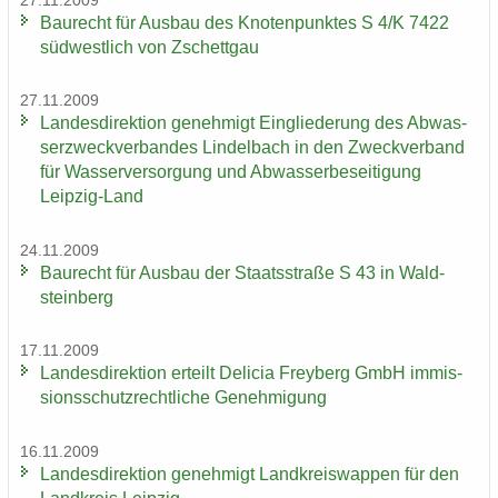
27.11.2009
Bau­recht für Aus­bau des Kno­ten­punk­tes S 4/K 7422
süd­west­lich von Zschett­gau
27.11.2009
Lan­des­di­rek­ti­on ge­neh­migt Ein­glie­de­rung des Ab­was­
ser­zweck­ver­ban­des Lindel­bach in den Zweck­ver­band
für Was­ser­ver­sor­gung und Ab­was­ser­be­sei­ti­gung
Leipzig-​Land
24.11.2009
Bau­recht für Aus­bau der Staats­stra­ße S 43 in Wald­
stein­berg
17.11.2009
Lan­des­di­rek­ti­on er­teilt De­li­cia Frey­berg GmbH im­mis­
si­ons­schutz­recht­li­che Ge­neh­mi­gung
16.11.2009
Lan­des­di­rek­ti­on ge­neh­migt Land­kreis­wap­pen für den