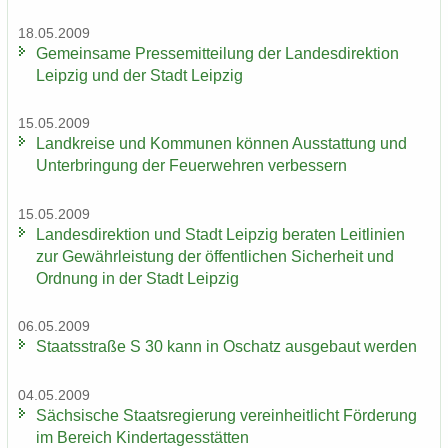
18.05.2009
Ge­mein­sa­me Pres­se­mit­tei­lung der Lan­des­di­rek­ti­on
Leip­zig und der Stadt Leip­zig
15.05.2009
Land­krei­se und Kom­mu­nen kön­nen Aus­stat­tung und
Un­ter­brin­gung der Feu­er­weh­ren ver­bes­sern
15.05.2009
Lan­des­di­rek­ti­on und Stadt Leip­zig be­ra­ten Leit­li­ni­en
zur Ge­währ­leis­tung der öf­fent­li­chen Si­cher­heit und
Ord­nung in der Stadt Leip­zig
06.05.2009
Staats­stra­ße S 30 kann in Oschatz aus­ge­baut wer­den
04.05.2009
Säch­si­sche Staats­re­gie­rung ver­ein­heit­licht För­de­rung
im Be­reich Kin­der­ta­ges­stät­ten