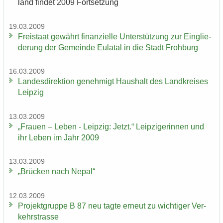
land fin­det 2009 Fort­set­zung
19.03.2009
Frei­staat ge­währt fi­nan­zi­el­le Un­ter­stüt­zung zur Ein­glie­
de­rung der Ge­mein­de Eu­la­tal in die Stadt Froh­burg
16.03.2009
Lan­des­di­rek­ti­on ge­neh­migt Haus­halt des Land­krei­ses
Leip­zig
13.03.2009
„Frau­en – Leben - Leip­zig: Jetzt.“ Leip­zi­ge­rin­nen und
ihr Leben im Jahr 2009
13.03.2009
„Brü­cken nach Nepal“
12.03.2009
Pro­jekt­grup­pe B 87 neu tagte er­neut zu wich­ti­ger Ver­
kehrs­tras­se