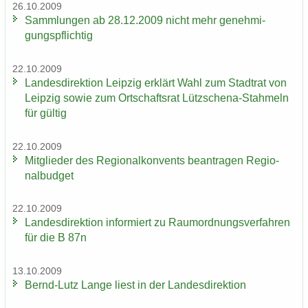
26.10.2009
Samm­lun­gen ab 28.12.2009 nicht mehr ge­neh­mi­
gungs­pflich­tig
22.10.2009
Lan­des­di­rek­ti­on Leip­zig er­klärt Wahl zum Stadt­rat von
Leip­zig sowie zum Ort­schafts­rat Lützschena-​Stahmeln
für gül­tig
22.10.2009
Mit­glie­der des Re­gio­nal­kon­vents be­an­tra­gen Re­gio­
nal­bud­get
22.10.2009
Lan­des­di­rek­ti­on in­for­miert zu Raum­ord­nungs­ver­fah­ren
für die B 87n
13.10.2009
Bernd-​Lutz Lange liest in der Lan­des­di­rek­ti­on