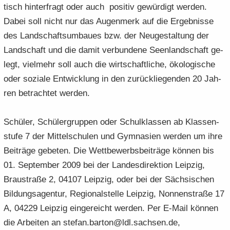
tisch hin­ter­fragt oder auch po­si­tiv ge­wür­digt wer­den.
Dabei soll nicht nur das Au­gen­merk auf die Er­geb­nis­se
des Land­schafts­um­bau­es bzw. der Neu­ge­stal­tung der
Land­schaft und die damit ver­bun­de­ne Se­en­land­schaft ge­
legt, viel­mehr soll auch die wirt­schaft­li­che, öko­lo­gi­sche
oder so­zia­le Ent­wick­lung in den zu­rück­lie­gen­den 20 Jah­
ren be­trach­tet wer­den.
Schü­ler, Schü­ler­grup­pen oder Schul­klas­sen ab Klas­sen­
stu­fe 7 der Mit­tel­schu­len und Gym­na­si­en wer­den um ihre
Bei­trä­ge ge­be­ten. Die Wett­be­werbs­bei­trä­ge kön­nen bis
01. Sep­tem­ber 2009 bei der Lan­des­di­rek­ti­on Leip­zig,
Brau­stra­ße 2, 04107 Leip­zig, oder bei der Säch­si­schen
Bil­dungs­agen­tur, Re­gio­nal­stel­le Leip­zig, Non­nen­stra­ße 17
A, 04229 Leip­zig ein­ge­reicht wer­den. Per E-​Mail kön­nen
die Ar­bei­ten an ste­fan.bar­ton@ldl.sach­sen.de,