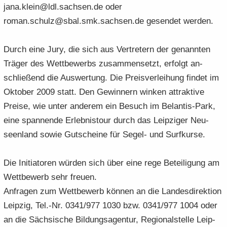
jana.klein@ldl.sach­sen.de oder
roman.schulz@sbal.smk.sach­sen.de ge­sen­det wer­den.
Durch eine Jury, die sich aus Ver­tre­tern der ge­nann­ten
Trä­ger des Wett­be­werbs zu­sam­men­setzt, er­folgt an­
schlie­ßend die Aus­wer­tung. Die Preis­ver­lei­hung fin­det im
Ok­to­ber 2009 statt. Den Ge­win­nern win­ken at­trak­ti­ve
Prei­se, wie unter an­de­rem ein Be­such im Belantis-​Park,
eine span­nen­de Er­leb­nis­tour durch das Leip­zi­ger Neu­
seen­land sowie Gut­schei­ne für Segel-​ und Surf­kur­se.
Die In­itia­to­ren wür­den sich über eine rege Be­tei­li­gung am
Wett­be­werb sehr freu­en.
An­fra­gen zum Wett­be­werb kön­nen an die Lan­des­di­rek­ti­on
Leip­zig, Tel.-Nr. 0341/977 1030 bzw. 0341/977 1004 oder
an die Säch­si­sche Bil­dungs­agen­tur, Re­gio­nal­stel­le Leip­