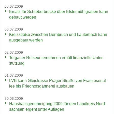
08.07.2009
Er­satz für Schre­ber­brü­cke über Els­ter­mühl­gra­ben kann
ge­baut wer­den
06.07.2009
Kreis­stra­ße zwi­schen Bern­bruch und Lau­ter­bach kann
aus­ge­baut wer­den
02.07.2009
Tor­gau­er Rei­se­un­ter­neh­men er­hält fi­nan­zi­el­le Un­ter­
stüt­zung
01.07.2009
LVB kann Gleis­tras­se Pra­ger Stra­ße von Fran­zo­sen­al­
lee bis Fried­hofs­gärt­ne­rei aus­bau­en
30.06.2009
Haus­halts­ge­neh­mi­gung 2009 für den Land­kreis Nord­
sach­sen er­geht unter Auf­la­gen