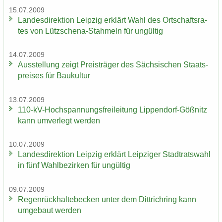
15.07.2009
Lan­des­di­rek­ti­on Leip­zig er­klärt Wahl des Ort­schafts­ra­
tes von Lützschena-​Stahmeln für un­gül­tig
14.07.2009
Aus­stel­lung zeigt Preis­trä­ger des Säch­si­schen Staats­
prei­ses für Bau­kul­tur
13.07.2009
110-​kV-Hochspannungsfreileitung Lippendorf-​Gößnitz
kann um­ver­legt wer­den
10.07.2009
Lan­des­di­rek­ti­on Leip­zig er­klärt Leip­zi­ger Stadt­rats­wahl
in fünf Wahl­be­zir­ken für un­gül­tig
09.07.2009
Re­gen­rück­hal­te­be­cken unter dem Dittrich­ring kann
um­ge­baut wer­den