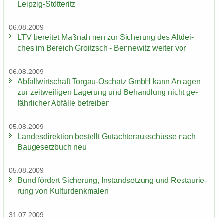
Leipzig-​Stötteritz
06.08.2009
LTV be­rei­tet Maß­nah­men zur Si­che­rung des Alt­dei­
ches im Be­reich Groitzsch - Ben­ne­witz wei­ter vor
06.08.2009
Ab­fall­wirt­schaft Torgau-​Oschatz GmbH kann An­la­gen
zur zeit­wei­li­gen La­ge­rung und Be­hand­lung nicht ge­
fähr­li­cher Ab­fäl­le be­trei­ben
05.08.2009
Lan­des­di­rek­ti­on be­stellt Gut­ach­ter­aus­schüs­se nach
Bau­ge­setz­buch neu
05.08.2009
Bund för­dert Si­che­rung, In­stand­set­zung und Re­stau­rie­
rung von Kul­tur­denk­ma­len
31.07.2009