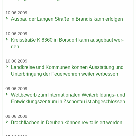
10.06.2009
Aus­bau der Lan­gen Stra­ße in Bran­dis kann er­fol­gen
10.06.2009
Kreis­stra­ße K 8360 in Bors­dorf kann aus­ge­baut wer­
den
10.06.2009
Land­krei­se und Kom­mu­nen kön­nen Aus­stat­tung und
Un­ter­brin­gung der Feu­er­weh­ren wei­ter ver­bes­sern
09.06.2009
Wett­be­werb zum In­ter­na­tio­na­len Weiterbildungs-​ und
Ent­wick­lungs­zen­trum in Zschor­tau ist ab­ge­schlos­sen
09.06.2009
Brach­flä­chen in Deu­ben kön­nen re­vi­ta­li­siert wer­den