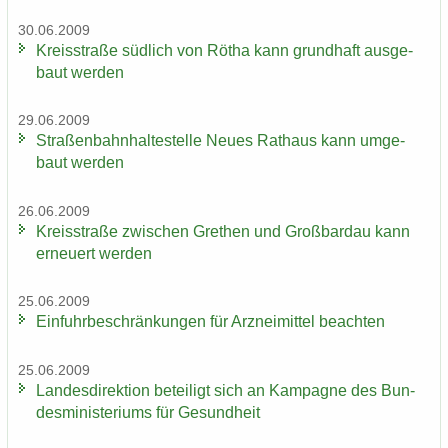
30.06.2009
Kreis­stra­ße süd­lich von Rötha kann grund­haft aus­ge­
baut wer­den
29.06.2009
Stra­ßen­bahn­hal­te­stel­le Neues Rat­haus kann um­ge­
baut wer­den
26.06.2009
Kreis­stra­ße zwi­schen Gre­then und Groß­bardau kann
er­neu­ert wer­den
25.06.2009
Ein­fuhr­be­schrän­kun­gen für Arz­nei­mit­tel be­ach­ten
25.06.2009
Lan­des­di­rek­ti­on be­tei­ligt sich an Kam­pa­gne des Bun­
des­mi­nis­te­ri­ums für Ge­sund­heit