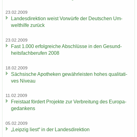
23.02.2009
Lan­des­di­rek­ti­on weist Vor­wür­fe der Deut­schen Um­
welt­hil­fe zu­rück
23.02.2009
Fast 1.000 er­folg­rei­che Ab­schlüs­se in den Ge­sund­
heits­fach­be­ru­fen 2008
18.02.2009
Säch­si­sche Apo­the­ken ge­währ­leis­ten hohes qua­li­ta­ti­
ves Ni­veau
11.02.2009
Frei­staat för­dert Pro­jek­te zur Ver­brei­tung des Eu­ro­pa­
ge­dan­kens
05.02.2009
„Leip­zig liest“ in der Lan­des­di­rek­ti­on