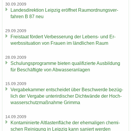
30.09.2009
Lan­des­di­rek­ti­on Leip­zig er­öff­net Raum­ord­nungs­ver­
fah­ren B 87 neu
29.09.2009
Frei­staat för­dert Ver­bes­se­rung der Lebens-​ und Er­
werbs­si­tua­ti­on von Frau­en im länd­li­chen Raum
28.09.2009
Schu­lungs­pro­gram­me bie­ten qua­li­fi­zier­te Aus­bil­dung
für Be­schäf­tig­te von Ab­was­ser­an­la­gen
15.09.2009
Ver­ga­be­kam­mer ent­schei­det über Be­schwer­de be­züg­
lich der Ver­ga­be un­ter­ir­di­scher Dicht­wän­de der Hoch­
was­ser­schutz­maß­nah­me Grim­ma
14.09.2009
Kon­ta­mi­nier­te Alt­las­ten­flä­che der ehe­ma­li­gen che­mi­
schen Rei­ni­gung in Leip­zig kann sa­niert wer­den