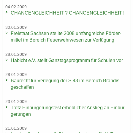
04.02.2009
CHAN­CEN­GLEICH­HEIT ? CHAN­CEN­GLEICH­HEIT !
30.01.2009
Frei­staat Sach­sen stell­te 2008 um­fang­rei­che För­der­
mit­tel im Be­reich Feu­er­wehr­we­sen zur Ver­fü­gung
28.01.2009
Ha­bicht e.V. stellt Ganz­tags­pro­gramm für Schu­len vor
28.01.2009
Bau­recht für Ver­le­gung der S 43 im Be­reich Bran­dis
ge­schaf­fen
23.01.2009
Trotz Ein­bür­ge­rungs­test er­heb­li­cher An­stieg an Ein­bür­
ge­run­gen
21.01.2009