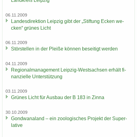
Land­kreis Leip­zig
06.11.2009
Lan­des­di­rek­ti­on Leip­zig gibt der „Stif­tung Ecken we­
cken“ grü­nes Licht
06.11.2009
Stör­stel­len in der Plei­ße kön­nen be­sei­tigt wer­den
04.11.2009
Re­gio­nal­ma­nage­ment Leipzig-​Westsachsen er­hält fi­
nan­zi­el­le Un­ter­stüt­zung
03.11.2009
Grü­nes Licht für Aus­bau der B 183 in Zinna
30.10.2009
Gond­wa­na­land – ein zoo­lo­gi­sches Pro­jekt der Su­per­
la­ti­ve