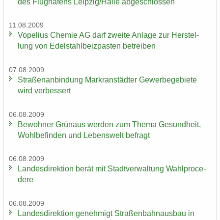
des Flug­ha­fens Leip­zig/Halle ab­ge­schlos­sen
11.08.2009
Vo­pe­li­us Che­mie AG darf zwei­te An­la­ge zur Her­stel­
lung von Edel­stahl­beiz­pas­ten be­trei­ben
07.08.2009
Stra­ßen­an­bin­dung Markran­städ­ter Ge­wer­be­ge­bie­te
wird ver­bes­sert
06.08.2009
Be­woh­ner Grün­aus wer­den zum Thema Ge­sund­heit,
Wohl­be­fin­den und Le­bens­welt be­fragt
06.08.2009
Lan­des­di­rek­ti­on berät mit Stadt­ver­wal­tung Wahlpro­ce­
de­re
06.08.2009
Lan­des­di­rek­ti­on ge­neh­migt Stra­ßen­bahn­aus­bau in