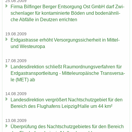
25.08.2009
Firma Bil­fin­ger Ber­ger Ent­sor­gung Ost GmbH darf Zwi­
schen­la­ger für kon­ta­mi­nier­te Böden und bo­den­ähn­li­
che Ab­fäl­le in Deut­zen er­rich­ten
19.08.2009
Erd­gas­tras­se er­höht Ver­sor­gungs­si­cher­heit in Mittel-​
und West­eu­ro­pa
17.08.2009
Lan­des­di­rek­ti­on schließt Raum­ord­nungs­ver­fah­ren für
Erd­gas­trans­port­lei­tung - Mit­tel­eu­ro­päi­sche Trans­ver­sa­
le (MET) ab
14.08.2009
Lan­des­di­rek­ti­on ver­grö­ßert Nacht­schutz­ge­biet für den
Be­reich des Flug­ha­fens Leip­zig/Halle um 44 km²
13.08.2009
Über­prü­fung des Nacht­schutz­ge­bie­tes für den Be­reich