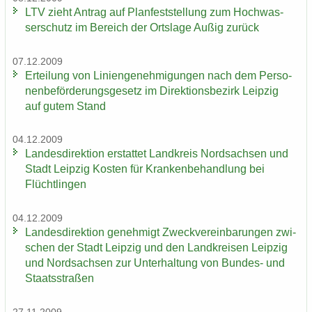
LTV zieht An­trag auf Plan­fest­stel­lung zum Hoch­was­
ser­schutz im Be­reich der Orts­la­ge Außig zu­rück
07.12.2009
Er­tei­lung von Li­ni­en­ge­neh­mi­gun­gen nach dem Per­so­
nen­be­för­de­rungs­ge­setz im Di­rek­ti­ons­be­zirk Leip­zig
auf gutem Stand
04.12.2009
Lan­des­di­rek­ti­on er­stat­tet Land­kreis Nord­sach­sen und
Stadt Leip­zig Kos­ten für Kran­ken­be­hand­lung bei
Flücht­lin­gen
04.12.2009
Lan­des­di­rek­ti­on ge­neh­migt Zweck­ver­ein­ba­run­gen zwi­
schen der Stadt Leip­zig und den Land­krei­sen Leip­zig
und Nord­sach­sen zur Un­ter­hal­tung von Bundes-​ und
Staats­stra­ßen