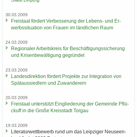
30.03.2009
Frei­staat för­dert Ver­bes­se­rung der Lebens-​ und Er­
werbs­si­tua­ti­on von Frau­en im länd­li­chen Raum
24.03.2009
Re­gio­na­ler Ar­beits­kreis für Be­schäf­ti­gungs­si­che­rung
und Kri­sen­be­wäl­ti­gung ge­grün­det
23.03.2009
Lan­des­di­rek­ti­on för­dert Pro­jek­te zur In­te­gra­ti­on von
Spät­aus­sied­lern und Zu­wan­de­rern
20.03.2009
Frei­staat un­ter­stützt Ein­glie­de­rung der Ge­mein­de Pflü­
ckuff in die Große Kreis­stadt Tor­gau
19.03.2009
Li­te­ra­tur­wett­be­werb rund um das Leip­zi­ger Neu­seen­