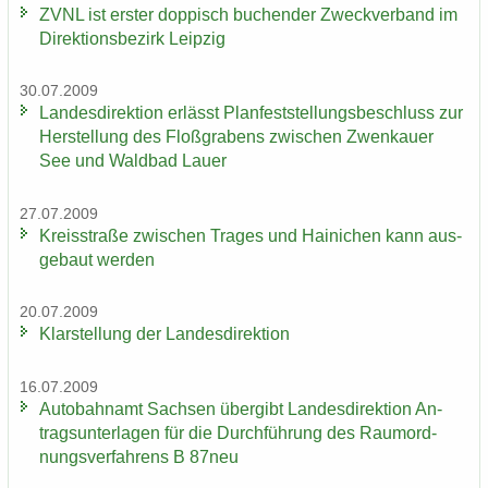
ZVNL ist ers­ter dop­pisch bu­chen­der Zweck­ver­band im
Di­rek­ti­ons­be­zirk Leip­zig
30.07.2009
Lan­des­di­rek­ti­on er­lässt Plan­fest­stel­lungs­be­schluss zur
Her­stel­lung des Floß­gra­bens zwi­schen Zwenkau­er
See und Wald­bad Lauer
27.07.2009
Kreis­stra­ße zwi­schen Tra­ges und Hai­ni­chen kann aus­
ge­baut wer­den
20.07.2009
Klar­stel­lung der Lan­des­di­rek­ti­on
16.07.2009
Au­to­bahn­amt Sach­sen über­gibt Lan­des­di­rek­ti­on An­
trags­un­ter­la­gen für die Durch­füh­rung des Raum­ord­
nungs­ver­fah­rens B 87neu