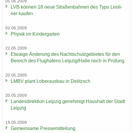
05.06.2009
LVB kön­nen 18 neue Stra­ßen­bah­nen des Typs Leo­li­
ner kau­fen
02.06.2009
Phy­sik im Kin­der­gar­ten
22.05.2009
Et­wa­ige Än­de­rung des Nacht­schutz­ge­bie­tes für den
Be­reich des Flug­ha­fens Leip­zig/Halle noch in Prü­fung
20.05.2009
LMBV plant Lober­aus­bau in De­litzsch
20.05.2009
Lan­des­di­rek­ti­on Leip­zig ge­neh­migt Haus­halt der Stadt
Leip­zig
19.05.2009
Ge­mein­sa­me Pres­se­mit­tei­lung