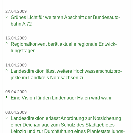
27.04.2009
Grü­nes Licht für wei­te­ren Ab­schnitt der Bun­des­au­to­
bahn A 72
16.04.2009
Re­gio­nal­kon­vent berät ak­tu­el­le re­gio­na­le Ent­wick­
lungs­fra­gen
14.04.2009
Lan­des­di­rek­ti­on lässt wei­te­re Hoch­was­ser­schutz­pro­
jek­te im Land­kreis Nord­sach­sen zu
08.04.2009
Eine Vi­si­on für den Lin­de­nau­er Hafen wird wahr
08.04.2009
Lan­des­di­rek­ti­on er­lässt An­ord­nung zur Not­si­che­rung
einer Deich­an­la­ge zum Schutz des Stadt­ge­bie­tes
Leip­zig und zur Durch­füh­rung eines Plan­fest­stel­lungs­