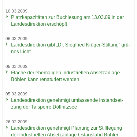
10.03.2009
Platz­ka­pa­zi­tä­ten zur Buch­le­sung am 13.03.09 in der
Lan­des­di­rek­ti­on er­schöpft
06.03.2009
Lan­des­di­rek­ti­on gibt „Dr. Sieg­fried Krüger-​Stiftung“ grü­
nes Licht
05.03.2009
Flä­che der ehe­ma­li­gen In­dus­tri­el­len Ab­setz­an­la­ge
Böh­len kann re­na­tu­riert wer­den
05.03.2009
Lan­des­di­rek­ti­on ge­neh­migt um­fas­sen­de In­stand­set­
zung der Tal­sper­re Döll­nitz­see
26.02.2009
Lan­des­di­rek­ti­on ge­neh­migt Pla­nung zur Still­le­gung
der In­dus­tri­el­len Ab­setz­an­la­ge Ost­aus­fahrt Böh­len