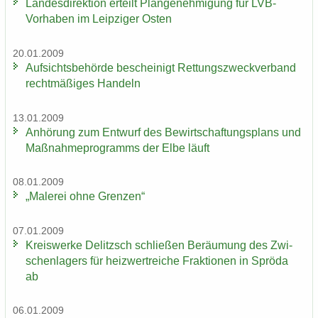
Lan­des­di­rek­ti­on er­teilt Plan­ge­neh­mi­gung für LVB-​
Vorhaben im Leip­zi­ger Osten
20.01.2009
Auf­sichts­be­hör­de be­schei­nigt Ret­tungs­zweck­ver­band
recht­mä­ßi­ges Han­deln
13.01.2009
An­hö­rung zum Ent­wurf des Be­wirt­schaf­tungs­plans und
Maß­nah­me­pro­gramms der Elbe läuft
08.01.2009
„Ma­le­rei ohne Gren­zen“
07.01.2009
Kreis­wer­ke De­litzsch schlie­ßen Be­räu­mung des Zwi­
schen­la­gers für heiz­wertrei­che Frak­tio­nen in Sprö­da
ab
06.01.2009