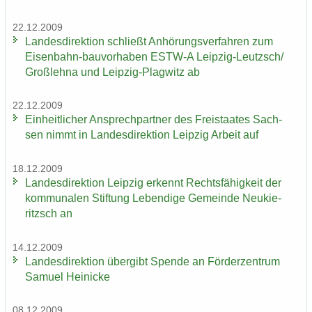
22.12.2009
Lan­des­di­rek­ti­on schließt An­hö­rungs­ver­fah­ren zum
Eisenbahn-​bauvorhaben ESTW-​A Leipzig-​Leutzsch/
Groß­leh­na und Leipzig-​Plagwitz ab
22.12.2009
Ein­heit­li­cher An­sprech­part­ner des Frei­staa­tes Sach­
sen nimmt in Lan­des­di­rek­ti­on Leip­zig Ar­beit auf
18.12.2009
Lan­des­di­rek­ti­on Leip­zig er­kennt Rechts­fä­hig­keit der
kom­mu­na­len Stif­tung Le­ben­di­ge Ge­mein­de Neu­kie­
ritzsch an
14.12.2009
Lan­des­di­rek­ti­on über­gibt Spen­de an För­der­zen­trum
Sa­mu­el Hei­ni­cke
08.12.2009