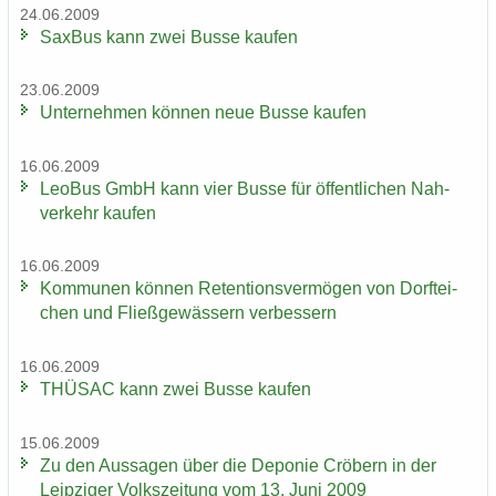
24.06.2009
Sax­Bus kann zwei Busse kau­fen
23.06.2009
Un­ter­neh­men kön­nen neue Busse kau­fen
16.06.2009
LeoBus GmbH kann vier Busse für öf­fent­li­chen Nah­
ver­kehr kau­fen
16.06.2009
Kom­mu­nen kön­nen Re­ten­ti­ons­ver­mö­gen von Dorf­tei­
chen und Fließ­ge­wäs­sern ver­bes­sern
16.06.2009
THÜ­SAC kann zwei Busse kau­fen
15.06.2009
Zu den Aus­sa­gen über die De­po­nie Crö­bern in der
Leip­zi­ger Volks­zei­tung vom 13. Juni 2009