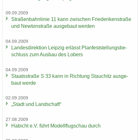
09.09.2009
Stra­ßen­bahn­li­nie 11 kann zwi­schen Frie­de­ri­ken­stra­ße
und New­ton­stra­ße aus­ge­baut wer­den
04.09.2009
Lan­des­di­rek­ti­on Leip­zig er­lässt Plan­fest­stel­lungs­be­
schluss zum Aus­bau des Lobers
04.09.2009
Staats­stra­ße S 33 kann in Rich­tung Stau­chitz aus­ge­
baut werde
02.09.2009
„Stadt und Land­schaft“
27.08.2009
Ha­bicht e.V. führt Mo­dell­flug­schau durch