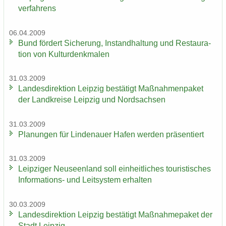
ver­fah­rens
06.04.2009
Bund för­dert Si­che­rung, In­stand­hal­tung und Re­stau­ra­
ti­on von Kul­tur­denk­ma­len
31.03.2009
Lan­des­di­rek­ti­on Leip­zig be­stä­tigt Maß­nah­men­pa­ket
der Land­krei­se Leip­zig und Nord­sach­sen
31.03.2009
Pla­nun­gen für Lin­de­nau­er Hafen wer­den prä­sen­tiert
31.03.2009
Leip­zi­ger Neu­seen­land soll ein­heit­li­ches tou­ris­ti­sches
Informations-​ und Leit­sys­tem er­hal­ten
30.03.2009
Lan­des­di­rek­ti­on Leip­zig be­stä­tigt Maß­nah­me­pa­ket der
Stadt Leip­zig