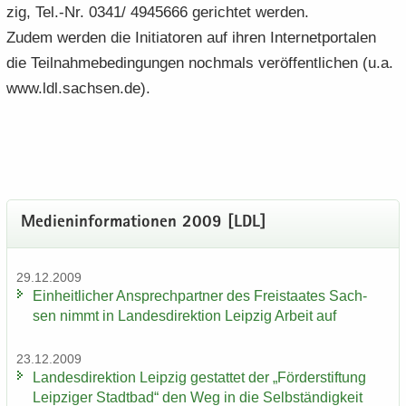
zig, Tel.-Nr. 0341/ 4945666 ge­rich­tet wer­den.
Zudem wer­den die In­itia­to­ren auf ihren In­ter­net­por­ta­len
die Teil­nah­me­be­din­gun­gen noch­mals ver­öf­fent­li­chen (u.a.
www.ldl.sach­sen.de).
Me­di­en­in­for­ma­tio­nen 2009 [LDL]
29.12.2009
Ein­heit­li­cher An­sprech­part­ner des Frei­staa­tes Sach­
sen nimmt in Lan­des­di­rek­ti­on Leip­zig Ar­beit auf
23.12.2009
Lan­des­di­rek­ti­on Leip­zig ge­stat­tet der „För­der­stif­tung
Leip­zi­ger Stadt­bad“ den Weg in die Selb­stän­dig­keit