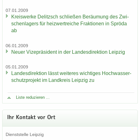
07.01.2009
Kreis­wer­ke De­litzsch schlie­ßen Be­räu­mung des Zwi­
schen­la­gers für heiz­wertrei­che Frak­tio­nen in Sprö­da
ab
06.01.2009
Neuer Vi­ze­prä­si­dent in der Lan­des­di­rek­ti­on Leip­zig
05.01.2009
Lan­des­di­rek­ti­on lässt wei­te­res wich­ti­ges Hoch­was­ser­
schutz­pro­jekt im Land­kreis Leip­zig zu
Liste re­du­zie­ren ...
Ihr Kon­takt vor Ort
Dienst­stel­le Leip­zig