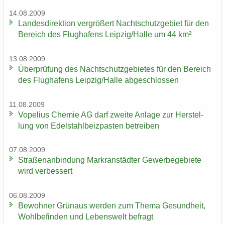
14.08.2009
Lan­des­di­rek­ti­on ver­grö­ßert Nacht­schutz­ge­biet für den
Be­reich des Flug­ha­fens Leip­zig/Halle um 44 km²
13.08.2009
Über­prü­fung des Nacht­schutz­ge­bie­tes für den Be­reich
des Flug­ha­fens Leip­zig/Halle ab­ge­schlos­sen
11.08.2009
Vo­pe­li­us Che­mie AG darf zwei­te An­la­ge zur Her­stel­
lung von Edel­stahl­beiz­pas­ten be­trei­ben
07.08.2009
Stra­ßen­an­bin­dung Markran­städ­ter Ge­wer­be­ge­bie­te
wird ver­bes­sert
06.08.2009
Be­woh­ner Grün­aus wer­den zum Thema Ge­sund­heit,
Wohl­be­fin­den und Le­bens­welt be­fragt