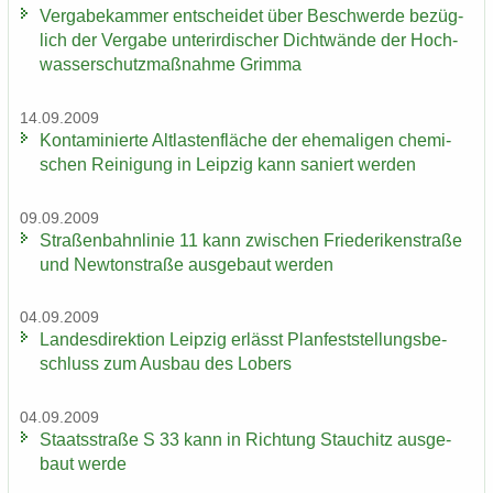
Ver­ga­be­kam­mer ent­schei­det über Be­schwer­de be­züg­
lich der Ver­ga­be un­ter­ir­di­scher Dicht­wän­de der Hoch­
was­ser­schutz­maß­nah­me Grim­ma
14.09.2009
Kon­ta­mi­nier­te Alt­las­ten­flä­che der ehe­ma­li­gen che­mi­
schen Rei­ni­gung in Leip­zig kann sa­niert wer­den
09.09.2009
Stra­ßen­bahn­li­nie 11 kann zwi­schen Frie­de­ri­ken­stra­ße
und New­ton­stra­ße aus­ge­baut wer­den
04.09.2009
Lan­des­di­rek­ti­on Leip­zig er­lässt Plan­fest­stel­lungs­be­
schluss zum Aus­bau des Lobers
04.09.2009
Staats­stra­ße S 33 kann in Rich­tung Stau­chitz aus­ge­
baut werde