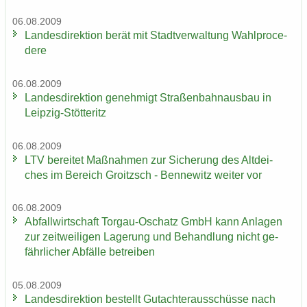
06.08.2009
Lan­des­di­rek­ti­on berät mit Stadt­ver­wal­tung Wahlpro­ce­
de­re
06.08.2009
Lan­des­di­rek­ti­on ge­neh­migt Stra­ßen­bahn­aus­bau in
Leipzig-​Stötteritz
06.08.2009
LTV be­rei­tet Maß­nah­men zur Si­che­rung des Alt­dei­
ches im Be­reich Groitzsch - Ben­ne­witz wei­ter vor
06.08.2009
Ab­fall­wirt­schaft Torgau-​Oschatz GmbH kann An­la­gen
zur zeit­wei­li­gen La­ge­rung und Be­hand­lung nicht ge­
fähr­li­cher Ab­fäl­le be­trei­ben
05.08.2009
Lan­des­di­rek­ti­on be­stellt Gut­ach­ter­aus­schüs­se nach