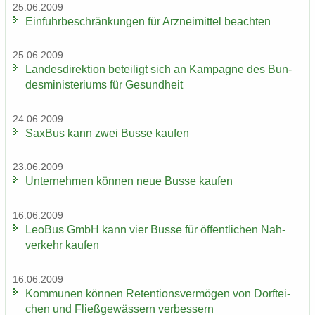
25.06.2009
Ein­fuhr­be­schrän­kun­gen für Arz­nei­mit­tel be­ach­ten
25.06.2009
Lan­des­di­rek­ti­on be­tei­ligt sich an Kam­pa­gne des Bun­
des­mi­nis­te­ri­ums für Ge­sund­heit
24.06.2009
Sax­Bus kann zwei Busse kau­fen
23.06.2009
Un­ter­neh­men kön­nen neue Busse kau­fen
16.06.2009
LeoBus GmbH kann vier Busse für öf­fent­li­chen Nah­
ver­kehr kau­fen
16.06.2009
Kom­mu­nen kön­nen Re­ten­ti­ons­ver­mö­gen von Dorf­tei­
chen und Fließ­ge­wäs­sern ver­bes­sern