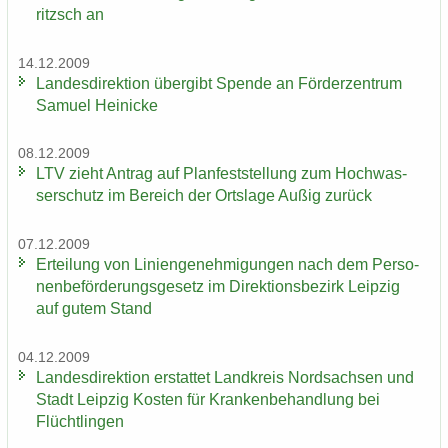
ritzsch an
14.12.2009
Lan­des­di­rek­ti­on über­gibt Spen­de an För­der­zen­trum
Sa­mu­el Hei­ni­cke
08.12.2009
LTV zieht An­trag auf Plan­fest­stel­lung zum Hoch­was­
ser­schutz im Be­reich der Orts­la­ge Außig zu­rück
07.12.2009
Er­tei­lung von Li­ni­en­ge­neh­mi­gun­gen nach dem Per­so­
nen­be­för­de­rungs­ge­setz im Di­rek­ti­ons­be­zirk Leip­zig
auf gutem Stand
04.12.2009
Lan­des­di­rek­ti­on er­stat­tet Land­kreis Nord­sach­sen und
Stadt Leip­zig Kos­ten für Kran­ken­be­hand­lung bei
Flücht­lin­gen