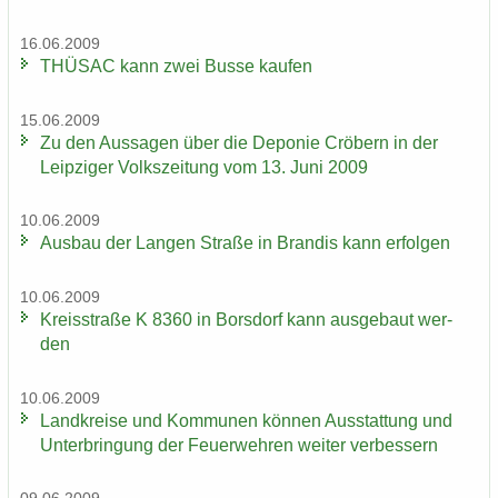
16.06.2009
THÜ­SAC kann zwei Busse kau­fen
15.06.2009
Zu den Aus­sa­gen über die De­po­nie Crö­bern in der
Leip­zi­ger Volks­zei­tung vom 13. Juni 2009
10.06.2009
Aus­bau der Lan­gen Stra­ße in Bran­dis kann er­fol­gen
10.06.2009
Kreis­stra­ße K 8360 in Bors­dorf kann aus­ge­baut wer­
den
10.06.2009
Land­krei­se und Kom­mu­nen kön­nen Aus­stat­tung und
Un­ter­brin­gung der Feu­er­weh­ren wei­ter ver­bes­sern