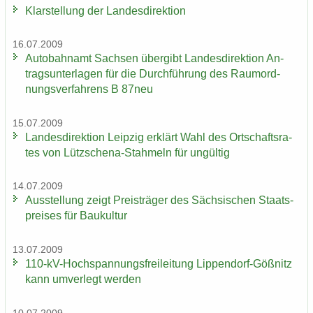
Klar­stel­lung der Lan­des­di­rek­ti­on
16.07.2009
Au­to­bahn­amt Sach­sen über­gibt Lan­des­di­rek­ti­on An­
trags­un­ter­la­gen für die Durch­füh­rung des Raum­ord­
nungs­ver­fah­rens B 87neu
15.07.2009
Lan­des­di­rek­ti­on Leip­zig er­klärt Wahl des Ort­schafts­ra­
tes von Lützschena-​Stahmeln für un­gül­tig
14.07.2009
Aus­stel­lung zeigt Preis­trä­ger des Säch­si­schen Staats­
prei­ses für Bau­kul­tur
13.07.2009
110-​kV-Hochspannungsfreileitung Lippendorf-​Gößnitz
kann um­ver­legt wer­den