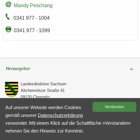
Mandy Peschang
0341 977 - 1004
0341 977 - 1099
Herausgeber
Lan­des­di­rek­ti­on Sach­sen
Alt­chem­nit­zer Stra­ße 41
09120 Chem­nitz
Auf un­se­rer Web­site wer­den Coo­kies
Ver­stan­den
Te­le­fon: 0371 532 - 0
gemäß un­se­rer
Da­ten­schutz­er­klä­rung
Te­le­fax: 0371 532 - 1929
ver­wen­det. Mit einem Klick auf die Schalt­flä­che »Ver­stan­den«
E-​Mail:
post[at]lds.sach­sen.de
neh­men Sie den Hin­weis zur Kennt­nis.