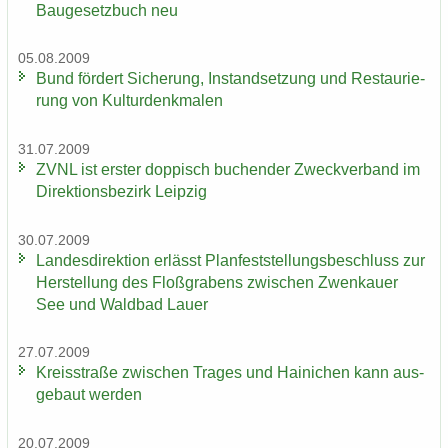
Bau­ge­setz­buch neu
05.08.2009
Bund för­dert Si­che­rung, In­stand­set­zung und Re­stau­rie­
rung von Kul­tur­denk­ma­len
31.07.2009
ZVNL ist ers­ter dop­pisch bu­chen­der Zweck­ver­band im
Di­rek­ti­ons­be­zirk Leip­zig
30.07.2009
Lan­des­di­rek­ti­on er­lässt Plan­fest­stel­lungs­be­schluss zur
Her­stel­lung des Floß­gra­bens zwi­schen Zwenkau­er
See und Wald­bad Lauer
27.07.2009
Kreis­stra­ße zwi­schen Tra­ges und Hai­ni­chen kann aus­
ge­baut wer­den
20.07.2009