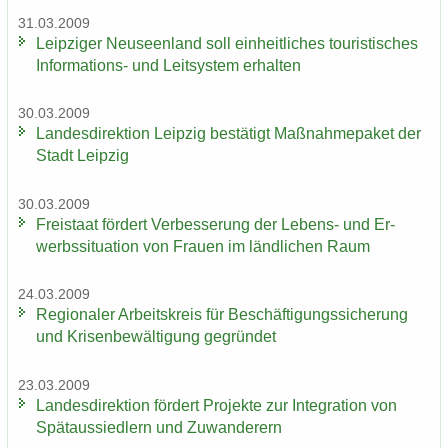
31.03.2009
Leip­zi­ger Neu­seen­land soll ein­heit­li­ches tou­ris­ti­sches
Informations-​ und Leit­sys­tem er­hal­ten
30.03.2009
Lan­des­di­rek­ti­on Leip­zig be­stä­tigt Maß­nah­me­pa­ket der
Stadt Leip­zig
30.03.2009
Frei­staat för­dert Ver­bes­se­rung der Lebens-​ und Er­
werbs­si­tua­ti­on von Frau­en im länd­li­chen Raum
24.03.2009
Re­gio­na­ler Ar­beits­kreis für Be­schäf­ti­gungs­si­che­rung
und Kri­sen­be­wäl­ti­gung ge­grün­det
23.03.2009
Lan­des­di­rek­ti­on för­dert Pro­jek­te zur In­te­gra­ti­on von
Spät­aus­sied­lern und Zu­wan­de­rern