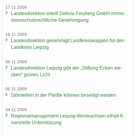
17.11.2009
Lan­des­di­rek­ti­on er­teilt De­li­cia Frey­berg GmbH im­mis­
si­ons­schutz­recht­li­che Ge­neh­mi­gung
16.11.2009
Lan­des­di­rek­ti­on ge­neh­migt Land­kreis­wap­pen für den
Land­kreis Leip­zig
06.11.2009
Lan­des­di­rek­ti­on Leip­zig gibt der „Stif­tung Ecken we­
cken“ grü­nes Licht
06.11.2009
Stör­stel­len in der Plei­ße kön­nen be­sei­tigt wer­den
04.11.2009
Re­gio­nal­ma­nage­ment Leipzig-​Westsachsen er­hält fi­
nan­zi­el­le Un­ter­stüt­zung