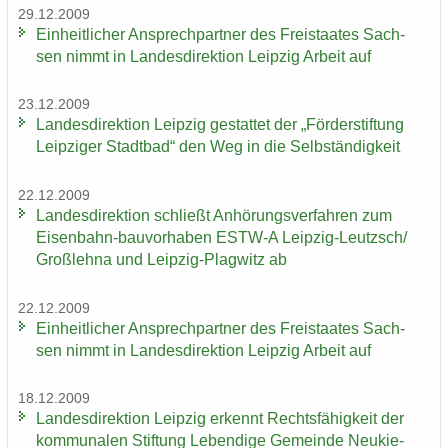
29.12.2009
Ein­heit­li­cher An­sprech­part­ner des Frei­staa­tes Sach­
sen nimmt in Lan­des­di­rek­ti­on Leip­zig Ar­beit auf
23.12.2009
Lan­des­di­rek­ti­on Leip­zig ge­stat­tet der „För­der­stif­tung
Leip­zi­ger Stadt­bad“ den Weg in die Selb­stän­dig­keit
22.12.2009
Lan­des­di­rek­ti­on schließt An­hö­rungs­ver­fah­ren zum
Eisenbahn-​bauvorhaben ESTW-​A Leipzig-​Leutzsch/
Groß­leh­na und Leipzig-​Plagwitz ab
22.12.2009
Ein­heit­li­cher An­sprech­part­ner des Frei­staa­tes Sach­
sen nimmt in Lan­des­di­rek­ti­on Leip­zig Ar­beit auf
18.12.2009
Lan­des­di­rek­ti­on Leip­zig er­kennt Rechts­fä­hig­keit der
kom­mu­na­len Stif­tung Le­ben­di­ge Ge­mein­de Neu­kie­