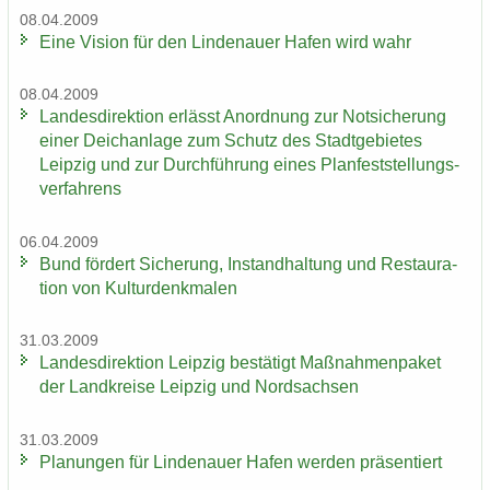
08.04.2009
Eine Vi­si­on für den Lin­de­nau­er Hafen wird wahr
08.04.2009
Lan­des­di­rek­ti­on er­lässt An­ord­nung zur Not­si­che­rung
einer Deich­an­la­ge zum Schutz des Stadt­ge­bie­tes
Leip­zig und zur Durch­füh­rung eines Plan­fest­stel­lungs­
ver­fah­rens
06.04.2009
Bund för­dert Si­che­rung, In­stand­hal­tung und Re­stau­ra­
ti­on von Kul­tur­denk­ma­len
31.03.2009
Lan­des­di­rek­ti­on Leip­zig be­stä­tigt Maß­nah­men­pa­ket
der Land­krei­se Leip­zig und Nord­sach­sen
31.03.2009
Pla­nun­gen für Lin­de­nau­er Hafen wer­den prä­sen­tiert