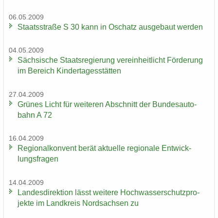
06.05.2009
Staats­stra­ße S 30 kann in Oschatz aus­ge­baut wer­den
04.05.2009
Säch­si­sche Staats­re­gie­rung ver­ein­heit­licht För­de­rung
im Be­reich Kin­der­ta­ges­stät­ten
27.04.2009
Grü­nes Licht für wei­te­ren Ab­schnitt der Bun­des­au­to­
bahn A 72
16.04.2009
Re­gio­nal­kon­vent berät ak­tu­el­le re­gio­na­le Ent­wick­
lungs­fra­gen
14.04.2009
Lan­des­di­rek­ti­on lässt wei­te­re Hoch­was­ser­schutz­pro­
jek­te im Land­kreis Nord­sach­sen zu