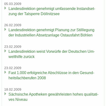
05.03.2009
Lan­des­di­rek­ti­on ge­neh­migt um­fas­sen­de In­stand­set­
zung der Tal­sper­re Döll­nitz­see
26.02.2009
Lan­des­di­rek­ti­on ge­neh­migt Pla­nung zur Still­le­gung
der In­dus­tri­el­len Ab­setz­an­la­ge Ost­aus­fahrt Böh­len
23.02.2009
Lan­des­di­rek­ti­on weist Vor­wür­fe der Deut­schen Um­
welt­hil­fe zu­rück
23.02.2009
Fast 1.000 er­folg­rei­che Ab­schlüs­se in den Ge­sund­
heits­fach­be­ru­fen 2008
18.02.2009
Säch­si­sche Apo­the­ken ge­währ­leis­ten hohes qua­li­ta­ti­
ves Ni­veau