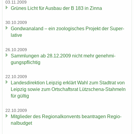
03.11.2009
Grü­nes Licht für Aus­bau der B 183 in Zinna
30.10.2009
Gond­wa­na­land – ein zoo­lo­gi­sches Pro­jekt der Su­per­
la­ti­ve
26.10.2009
Samm­lun­gen ab 28.12.2009 nicht mehr ge­neh­mi­
gungs­pflich­tig
22.10.2009
Lan­des­di­rek­ti­on Leip­zig er­klärt Wahl zum Stadt­rat von
Leip­zig sowie zum Ort­schafts­rat Lützschena-​Stahmeln
für gül­tig
22.10.2009
Mit­glie­der des Re­gio­nal­kon­vents be­an­tra­gen Re­gio­
nal­bud­get