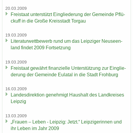
20.03.2009
Frei­staat un­ter­stützt Ein­glie­de­rung der Ge­mein­de Pflü­
ckuff in die Große Kreis­stadt Tor­gau
19.03.2009
Li­te­ra­tur­wett­be­werb rund um das Leip­zi­ger Neu­seen­
land fin­det 2009 Fort­set­zung
19.03.2009
Frei­staat ge­währt fi­nan­zi­el­le Un­ter­stüt­zung zur Ein­glie­
de­rung der Ge­mein­de Eu­la­tal in die Stadt Froh­burg
16.03.2009
Lan­des­di­rek­ti­on ge­neh­migt Haus­halt des Land­krei­ses
Leip­zig
13.03.2009
„Frau­en – Leben - Leip­zig: Jetzt.“ Leip­zi­ge­rin­nen und
ihr Leben im Jahr 2009