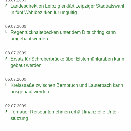
10.07.2009
Lan­des­di­rek­ti­on Leip­zig er­klärt Leip­zi­ger Stadt­rats­wahl
in fünf Wahl­be­zir­ken für un­gül­tig
09.07.2009
Re­gen­rück­hal­te­be­cken unter dem Dittrich­ring kann
um­ge­baut wer­den
08.07.2009
Er­satz für Schre­ber­brü­cke über Els­ter­mühl­gra­ben kann
ge­baut wer­den
06.07.2009
Kreis­stra­ße zwi­schen Bern­bruch und Lau­ter­bach kann
aus­ge­baut wer­den
02.07.2009
Tor­gau­er Rei­se­un­ter­neh­men er­hält fi­nan­zi­el­le Un­ter­
stüt­zung