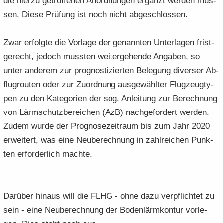
die hier­zu ge­trof­fe­nen An­ord­nun­gen er­gänzt wer­den müs­
sen. Diese Prü­fung ist noch nicht ab­ge­schlos­sen.
Zwar er­folg­te die Vor­la­ge der ge­nann­ten Un­ter­la­gen frist­
ge­recht, je­doch muss­ten wei­ter­ge­hen­de An­ga­ben, so
unter an­de­rem zur pro­gnos­ti­zier­ten Be­le­gung di­ver­ser Ab­
flug­rou­ten oder zur Zu­ord­nung aus­ge­wähl­ter Flug­zeug­ty­
pen zu den Ka­te­go­rien der sog. An­lei­tung zur Be­rech­nung
von Lärm­schutz­be­rei­chen (AzB) nach­ge­for­dert wer­den.
Zudem wurde der Pro­gno­se­zeit­raum bis zum Jahr 2020
er­wei­tert, was eine Neu­be­rech­nung in zahl­rei­chen Punk­
ten er­for­der­lich mach­te.
Dar­über hin­aus will die FLHG - ohne dazu ver­pflich­tet zu
sein - eine Neu­be­rech­nung der Bo­den­lärm­kon­tur vor­le­