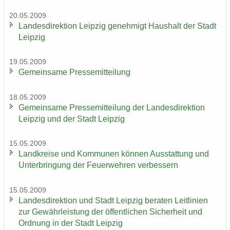
20.05.2009
Lan­des­di­rek­ti­on Leip­zig ge­neh­migt Haus­halt der Stadt
Leip­zig
19.05.2009
Ge­mein­sa­me Pres­se­mit­tei­lung
18.05.2009
Ge­mein­sa­me Pres­se­mit­tei­lung der Lan­des­di­rek­ti­on
Leip­zig und der Stadt Leip­zig
15.05.2009
Land­krei­se und Kom­mu­nen kön­nen Aus­stat­tung und
Un­ter­brin­gung der Feu­er­weh­ren ver­bes­sern
15.05.2009
Lan­des­di­rek­ti­on und Stadt Leip­zig be­ra­ten Leit­li­ni­en
zur Ge­währ­leis­tung der öf­fent­li­chen Si­cher­heit und
Ord­nung in der Stadt Leip­zig