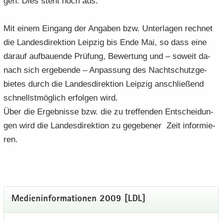
gen. Dies steht noch aus.
Mit einem Ein­gang der An­ga­ben bzw. Un­ter­la­gen rech­net
die Lan­des­di­rek­ti­on Leip­zig bis Ende Mai, so dass eine
dar­auf auf­bau­en­de Prü­fung, Be­wer­tung und – so­weit da­
nach sich er­ge­ben­de – An­pas­sung des Nacht­schutz­ge­
bie­tes durch die Lan­des­di­rek­ti­on Leip­zig an­schlie­ßend
schnellst­mög­lich er­fol­gen wird.
Über die Er­geb­nis­se bzw. die zu tref­fen­den Ent­schei­dun­
gen wird die Lan­des­di­rek­ti­on zu ge­ge­be­ner Zeit in­for­mie­
ren.
Me­di­en­in­for­ma­tio­nen 2009 [LDL]