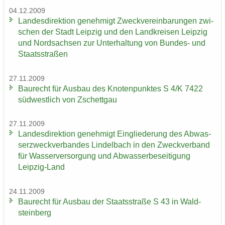
04.12.2009
Lan­des­di­rek­ti­on ge­neh­migt Zweck­ver­ein­ba­run­gen zwi­
schen der Stadt Leip­zig und den Land­krei­sen Leip­zig
und Nord­sach­sen zur Un­ter­hal­tung von Bundes-​ und
Staats­stra­ßen
27.11.2009
Bau­recht für Aus­bau des Kno­ten­punk­tes S 4/K 7422
süd­west­lich von Zschett­gau
27.11.2009
Lan­des­di­rek­ti­on ge­neh­migt Ein­glie­de­rung des Ab­was­
ser­zweck­ver­ban­des Lindel­bach in den Zweck­ver­band
für Was­ser­ver­sor­gung und Ab­was­ser­be­sei­ti­gung
Leipzig-​Land
24.11.2009
Bau­recht für Aus­bau der Staats­stra­ße S 43 in Wald­
stein­berg