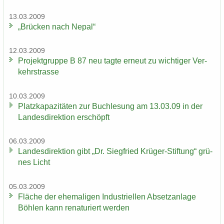
13.03.2009
„Brü­cken nach Nepal“
12.03.2009
Pro­jekt­grup­pe B 87 neu tagte er­neut zu wich­ti­ger Ver­
kehrs­tras­se
10.03.2009
Platz­ka­pa­zi­tä­ten zur Buch­le­sung am 13.03.09 in der
Lan­des­di­rek­ti­on er­schöpft
06.03.2009
Lan­des­di­rek­ti­on gibt „Dr. Sieg­fried Krüger-​Stiftung“ grü­
nes Licht
05.03.2009
Flä­che der ehe­ma­li­gen In­dus­tri­el­len Ab­setz­an­la­ge
Böh­len kann re­na­tu­riert wer­den