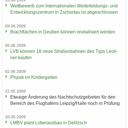
09.06.2009
Wett­be­werb zum In­ter­na­tio­na­len Weiterbildungs-​ und
Ent­wick­lungs­zen­trum in Zschor­tau ist ab­ge­schlos­sen
09.06.2009
Brach­flä­chen in Deu­ben kön­nen re­vi­ta­li­siert wer­den
05.06.2009
LVB kön­nen 18 neue Stra­ßen­bah­nen des Typs Leo­li­
ner kau­fen
02.06.2009
Phy­sik im Kin­der­gar­ten
22.05.2009
Et­wa­ige Än­de­rung des Nacht­schutz­ge­bie­tes für den
Be­reich des Flug­ha­fens Leip­zig/Halle noch in Prü­fung
20.05.2009
LMBV plant Lober­aus­bau in De­litzsch