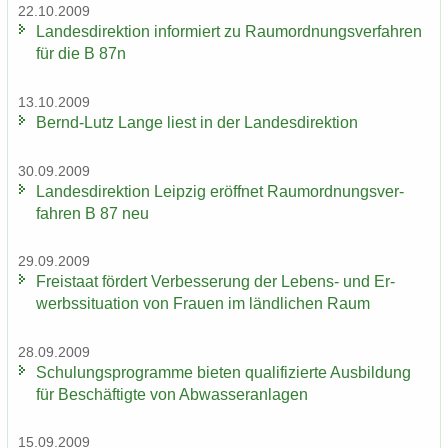
22.10.2009
Lan­des­di­rek­ti­on in­for­miert zu Raum­ord­nungs­ver­fah­ren
für die B 87n
13.10.2009
Bernd-​Lutz Lange liest in der Lan­des­di­rek­ti­on
30.09.2009
Lan­des­di­rek­ti­on Leip­zig er­öff­net Raum­ord­nungs­ver­
fah­ren B 87 neu
29.09.2009
Frei­staat för­dert Ver­bes­se­rung der Lebens-​ und Er­
werbs­si­tua­ti­on von Frau­en im länd­li­chen Raum
28.09.2009
Schu­lungs­pro­gram­me bie­ten qua­li­fi­zier­te Aus­bil­dung
für Be­schäf­tig­te von Ab­was­ser­an­la­gen
15.09.2009