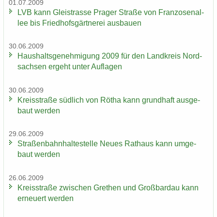
01.07.2009
LVB kann Gleis­tras­se Pra­ger Stra­ße von Fran­zo­sen­al­
lee bis Fried­hofs­gärt­ne­rei aus­bau­en
30.06.2009
Haus­halts­ge­neh­mi­gung 2009 für den Land­kreis Nord­
sach­sen er­geht unter Auf­la­gen
30.06.2009
Kreis­stra­ße süd­lich von Rötha kann grund­haft aus­ge­
baut wer­den
29.06.2009
Stra­ßen­bahn­hal­te­stel­le Neues Rat­haus kann um­ge­
baut wer­den
26.06.2009
Kreis­stra­ße zwi­schen Gre­then und Groß­bardau kann
er­neu­ert wer­den