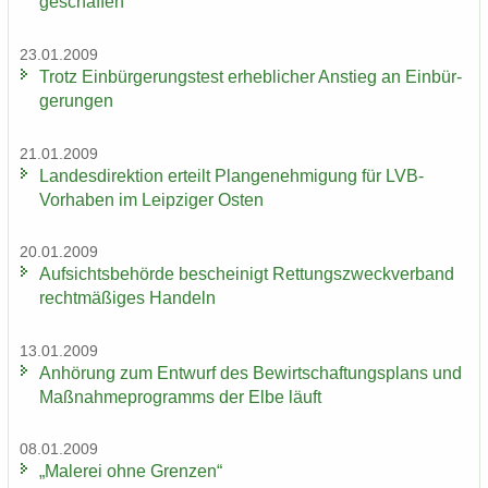
ge­schaf­fen
23.01.2009
Trotz Ein­bür­ge­rungs­test er­heb­li­cher An­stieg an Ein­bür­
ge­run­gen
21.01.2009
Lan­des­di­rek­ti­on er­teilt Plan­ge­neh­mi­gung für LVB-​
Vorhaben im Leip­zi­ger Osten
20.01.2009
Auf­sichts­be­hör­de be­schei­nigt Ret­tungs­zweck­ver­band
recht­mä­ßi­ges Han­deln
13.01.2009
An­hö­rung zum Ent­wurf des Be­wirt­schaf­tungs­plans und
Maß­nah­me­pro­gramms der Elbe läuft
08.01.2009
„Ma­le­rei ohne Gren­zen“