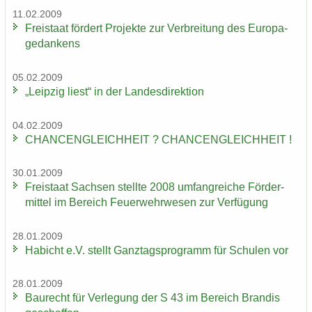
11.02.2009
Frei­staat för­dert Pro­jek­te zur Ver­brei­tung des Eu­ro­pa­
ge­dan­kens
05.02.2009
„Leip­zig liest“ in der Lan­des­di­rek­ti­on
04.02.2009
CHAN­CEN­GLEICH­HEIT ? CHAN­CEN­GLEICH­HEIT !
30.01.2009
Frei­staat Sach­sen stell­te 2008 um­fang­rei­che För­der­
mit­tel im Be­reich Feu­er­wehr­we­sen zur Ver­fü­gung
28.01.2009
Ha­bicht e.V. stellt Ganz­tags­pro­gramm für Schu­len vor
28.01.2009
Bau­recht für Ver­le­gung der S 43 im Be­reich Bran­dis