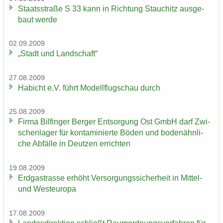
Staats­stra­ße S 33 kann in Rich­tung Stau­chitz aus­ge­
baut werde
02.09.2009
„Stadt und Land­schaft“
27.08.2009
Ha­bicht e.V. führt Mo­dell­flug­schau durch
25.08.2009
Firma Bil­fin­ger Ber­ger Ent­sor­gung Ost GmbH darf Zwi­
schen­la­ger für kon­ta­mi­nier­te Böden und bo­den­ähn­li­
che Ab­fäl­le in Deut­zen er­rich­ten
19.08.2009
Erd­gas­tras­se er­höht Ver­sor­gungs­si­cher­heit in Mittel-​
und West­eu­ro­pa
17.08.2009