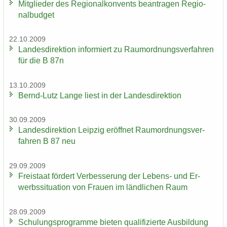
Mit­glie­der des Re­gio­nal­kon­vents be­an­tra­gen Re­gio­
nal­bud­get
22.10.2009
Lan­des­di­rek­ti­on in­for­miert zu Raum­ord­nungs­ver­fah­ren
für die B 87n
13.10.2009
Bernd-​Lutz Lange liest in der Lan­des­di­rek­ti­on
30.09.2009
Lan­des­di­rek­ti­on Leip­zig er­öff­net Raum­ord­nungs­ver­
fah­ren B 87 neu
29.09.2009
Frei­staat för­dert Ver­bes­se­rung der Lebens-​ und Er­
werbs­si­tua­ti­on von Frau­en im länd­li­chen Raum
28.09.2009
Schu­lungs­pro­gram­me bie­ten qua­li­fi­zier­te Aus­bil­dung