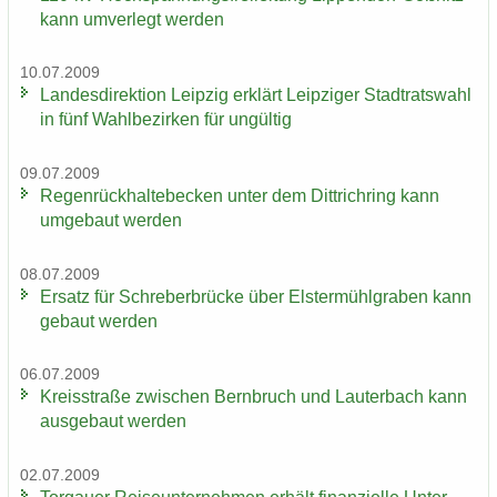
kann um­ver­legt wer­den
10.07.2009
Lan­des­di­rek­ti­on Leip­zig er­klärt Leip­zi­ger Stadt­rats­wahl
in fünf Wahl­be­zir­ken für un­gül­tig
09.07.2009
Re­gen­rück­hal­te­be­cken unter dem Dittrich­ring kann
um­ge­baut wer­den
08.07.2009
Er­satz für Schre­ber­brü­cke über Els­ter­mühl­gra­ben kann
ge­baut wer­den
06.07.2009
Kreis­stra­ße zwi­schen Bern­bruch und Lau­ter­bach kann
aus­ge­baut wer­den
02.07.2009