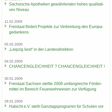
Säch­si­sche Apo­the­ken ge­währ­leis­ten hohes qua­li­ta­ti­
ves Ni­veau
11.02.2009
Frei­staat för­dert Pro­jek­te zur Ver­brei­tung des Eu­ro­pa­
ge­dan­kens
05.02.2009
„Leip­zig liest“ in der Lan­des­di­rek­ti­on
04.02.2009
CHAN­CEN­GLEICH­HEIT ? CHAN­CEN­GLEICH­HEIT !
30.01.2009
Frei­staat Sach­sen stell­te 2008 um­fang­rei­che För­der­
mit­tel im Be­reich Feu­er­wehr­we­sen zur Ver­fü­gung
28.01.2009
Ha­bicht e.V. stellt Ganz­tags­pro­gramm für Schu­len vor