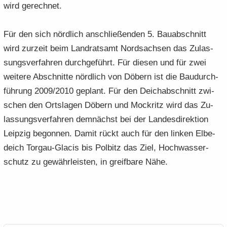
wird ge­rech­net.
Für den sich nörd­lich an­schlie­ßen­den 5. Bau­ab­schnitt
wird zur­zeit beim Land­rats­amt Nord­sach­sen das Zu­las­
sungs­ver­fah­ren durch­ge­führt. Für die­sen und für zwei
wei­te­re Ab­schnit­te nörd­lich von Dö­bern ist die Bau­durch­
füh­rung 2009/2010 ge­plant. Für den Deich­ab­schnitt zwi­
schen den Orts­la­gen Dö­bern und Mock­ritz wird das Zu­
las­sungs­ver­fah­ren dem­nächst bei der Lan­des­di­rek­ti­on
Leip­zig be­gon­nen. Damit rückt auch für den lin­ken El­be­
deich Torgau-​Glacis bis Pol­bitz das Ziel, Hoch­was­ser­
schutz zu ge­währ­leis­ten, in greif­ba­re Nähe.