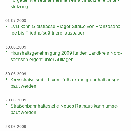
Tor­gau­er Rei­se­un­ter­neh­men er­hält fi­nan­zi­el­le Un­ter­
stüt­zung
01.07.2009
LVB kann Gleis­tras­se Pra­ger Stra­ße von Fran­zo­sen­al­
lee bis Fried­hofs­gärt­ne­rei aus­bau­en
30.06.2009
Haus­halts­ge­neh­mi­gung 2009 für den Land­kreis Nord­
sach­sen er­geht unter Auf­la­gen
30.06.2009
Kreis­stra­ße süd­lich von Rötha kann grund­haft aus­ge­
baut wer­den
29.06.2009
Stra­ßen­bahn­hal­te­stel­le Neues Rat­haus kann um­ge­
baut wer­den
26.06.2009