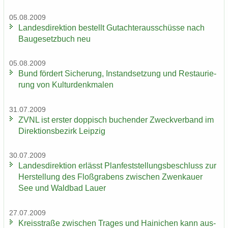
05.08.2009
Lan­des­di­rek­ti­on be­stellt Gut­ach­ter­aus­schüs­se nach
Bau­ge­setz­buch neu
05.08.2009
Bund för­dert Si­che­rung, In­stand­set­zung und Re­stau­rie­
rung von Kul­tur­denk­ma­len
31.07.2009
ZVNL ist ers­ter dop­pisch bu­chen­der Zweck­ver­band im
Di­rek­ti­ons­be­zirk Leip­zig
30.07.2009
Lan­des­di­rek­ti­on er­lässt Plan­fest­stel­lungs­be­schluss zur
Her­stel­lung des Floß­gra­bens zwi­schen Zwenkau­er
See und Wald­bad Lauer
27.07.2009
Kreis­stra­ße zwi­schen Tra­ges und Hai­ni­chen kann aus­