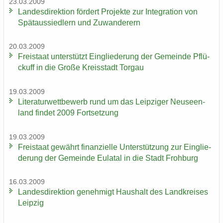
23.03.2009
Lan­des­di­rek­ti­on för­dert Pro­jek­te zur In­te­gra­ti­on von
Spät­aus­sied­lern und Zu­wan­de­rern
20.03.2009
Frei­staat un­ter­stützt Ein­glie­de­rung der Ge­mein­de Pflü­
ckuff in die Große Kreis­stadt Tor­gau
19.03.2009
Li­te­ra­tur­wett­be­werb rund um das Leip­zi­ger Neu­seen­
land fin­det 2009 Fort­set­zung
19.03.2009
Frei­staat ge­währt fi­nan­zi­el­le Un­ter­stüt­zung zur Ein­glie­
de­rung der Ge­mein­de Eu­la­tal in die Stadt Froh­burg
16.03.2009
Lan­des­di­rek­ti­on ge­neh­migt Haus­halt des Land­krei­ses
Leip­zig