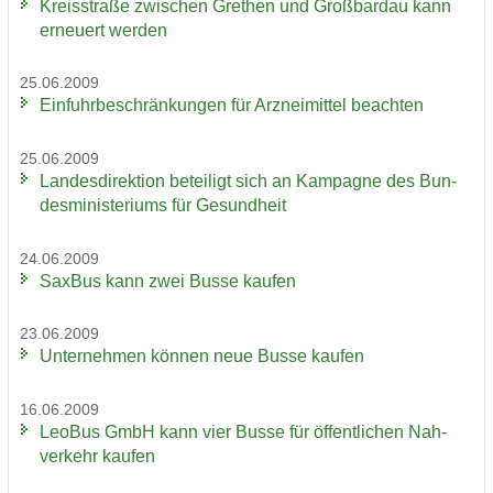
Kreis­stra­ße zwi­schen Gre­then und Groß­bardau kann
er­neu­ert wer­den
25.06.2009
Ein­fuhr­be­schrän­kun­gen für Arz­nei­mit­tel be­ach­ten
25.06.2009
Lan­des­di­rek­ti­on be­tei­ligt sich an Kam­pa­gne des Bun­
des­mi­nis­te­ri­ums für Ge­sund­heit
24.06.2009
Sax­Bus kann zwei Busse kau­fen
23.06.2009
Un­ter­neh­men kön­nen neue Busse kau­fen
16.06.2009
LeoBus GmbH kann vier Busse für öf­fent­li­chen Nah­
ver­kehr kau­fen