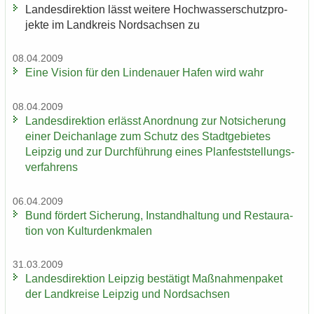
Lan­des­di­rek­ti­on lässt wei­te­re Hoch­was­ser­schutz­pro­
jek­te im Land­kreis Nord­sach­sen zu
08.04.2009
Eine Vi­si­on für den Lin­de­nau­er Hafen wird wahr
08.04.2009
Lan­des­di­rek­ti­on er­lässt An­ord­nung zur Not­si­che­rung
einer Deich­an­la­ge zum Schutz des Stadt­ge­bie­tes
Leip­zig und zur Durch­füh­rung eines Plan­fest­stel­lungs­
ver­fah­rens
06.04.2009
Bund för­dert Si­che­rung, In­stand­hal­tung und Re­stau­ra­
ti­on von Kul­tur­denk­ma­len
31.03.2009
Lan­des­di­rek­ti­on Leip­zig be­stä­tigt Maß­nah­men­pa­ket
der Land­krei­se Leip­zig und Nord­sach­sen