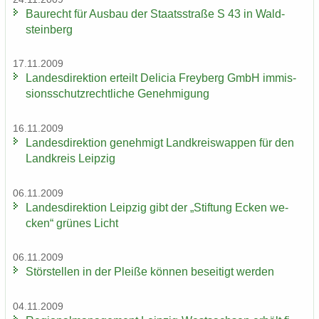
Bau­recht für Aus­bau der Staats­stra­ße S 43 in Wald­
stein­berg
17.11.2009
Lan­des­di­rek­ti­on er­teilt De­li­cia Frey­berg GmbH im­mis­
si­ons­schutz­recht­li­che Ge­neh­mi­gung
16.11.2009
Lan­des­di­rek­ti­on ge­neh­migt Land­kreis­wap­pen für den
Land­kreis Leip­zig
06.11.2009
Lan­des­di­rek­ti­on Leip­zig gibt der „Stif­tung Ecken we­
cken“ grü­nes Licht
06.11.2009
Stör­stel­len in der Plei­ße kön­nen be­sei­tigt wer­den
04.11.2009