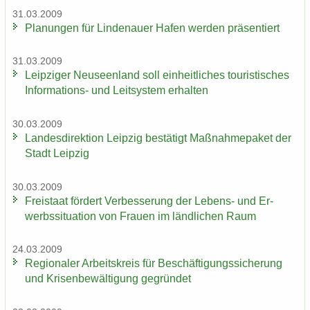
31.03.2009
Pla­nun­gen für Lin­de­nau­er Hafen wer­den prä­sen­tiert
31.03.2009
Leip­zi­ger Neu­seen­land soll ein­heit­li­ches tou­ris­ti­sches
Informations-​ und Leit­sys­tem er­hal­ten
30.03.2009
Lan­des­di­rek­ti­on Leip­zig be­stä­tigt Maß­nah­me­pa­ket der
Stadt Leip­zig
30.03.2009
Frei­staat för­dert Ver­bes­se­rung der Lebens-​ und Er­
werbs­si­tua­ti­on von Frau­en im länd­li­chen Raum
24.03.2009
Re­gio­na­ler Ar­beits­kreis für Be­schäf­ti­gungs­si­che­rung
und Kri­sen­be­wäl­ti­gung ge­grün­det