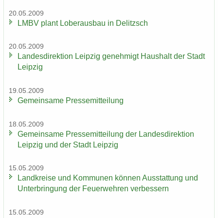
20.05.2009
LMBV plant Lober­aus­bau in De­litzsch
20.05.2009
Lan­des­di­rek­ti­on Leip­zig ge­neh­migt Haus­halt der Stadt
Leip­zig
19.05.2009
Ge­mein­sa­me Pres­se­mit­tei­lung
18.05.2009
Ge­mein­sa­me Pres­se­mit­tei­lung der Lan­des­di­rek­ti­on
Leip­zig und der Stadt Leip­zig
15.05.2009
Land­krei­se und Kom­mu­nen kön­nen Aus­stat­tung und
Un­ter­brin­gung der Feu­er­weh­ren ver­bes­sern
15.05.2009