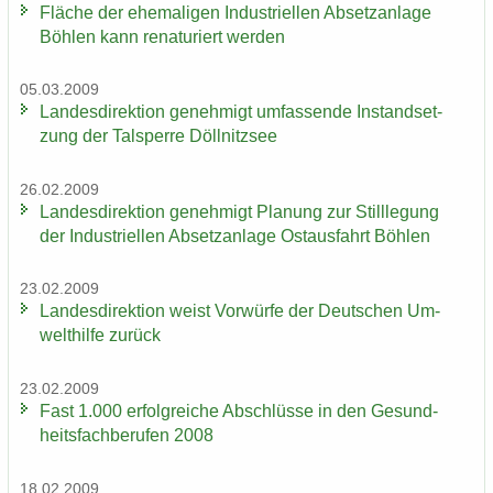
Flä­che der ehe­ma­li­gen In­dus­tri­el­len Ab­setz­an­la­ge
Böh­len kann re­na­tu­riert wer­den
05.03.2009
Lan­des­di­rek­ti­on ge­neh­migt um­fas­sen­de In­stand­set­
zung der Tal­sper­re Döll­nitz­see
26.02.2009
Lan­des­di­rek­ti­on ge­neh­migt Pla­nung zur Still­le­gung
der In­dus­tri­el­len Ab­setz­an­la­ge Ost­aus­fahrt Böh­len
23.02.2009
Lan­des­di­rek­ti­on weist Vor­wür­fe der Deut­schen Um­
welt­hil­fe zu­rück
23.02.2009
Fast 1.000 er­folg­rei­che Ab­schlüs­se in den Ge­sund­
heits­fach­be­ru­fen 2008
18.02.2009