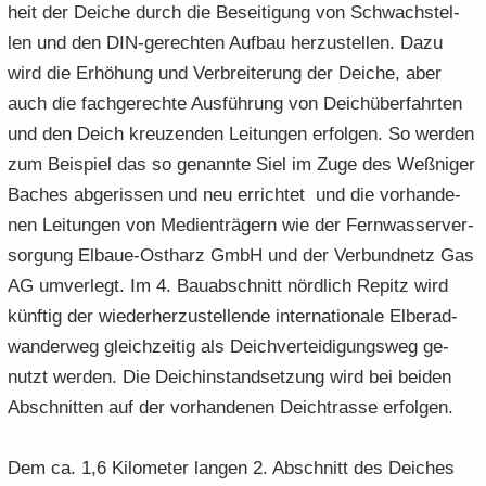
heit der Dei­che durch die Be­sei­ti­gung von Schwach­stel­
len und den DIN-​gerechten Auf­bau her­zu­stel­len. Dazu
wird die Er­hö­hung und Ver­brei­te­rung der Dei­che, aber
auch die fach­ge­rech­te Aus­füh­rung von Deich­über­fahr­ten
und den Deich kreu­zen­den Lei­tun­gen er­fol­gen. So wer­den
zum Bei­spiel das so ge­nann­te Siel im Zuge des Weß­ni­ger
Ba­ches ab­ge­ris­sen und neu er­rich­tet und die vor­han­de­
nen Lei­tun­gen von Me­di­en­trä­gern wie der Fern­was­ser­ver­
sor­gung Elbaue-​Ostharz GmbH und der Ver­bund­netz Gas
AG um­ver­legt. Im 4. Bau­ab­schnitt nörd­lich Re­pi­tz wird
künf­tig der wie­der­her­zu­stel­len­de in­ter­na­tio­na­le El­be­rad­
wan­der­weg gleich­zei­tig als Deich­ver­tei­di­gungs­weg ge­
nutzt wer­den. Die Deich­in­stand­set­zung wird bei bei­den
Ab­schnit­ten auf der vor­han­de­nen Deicht­ras­se er­fol­gen.
Dem ca. 1,6 Ki­lo­me­ter lan­gen 2. Ab­schnitt des Dei­ches