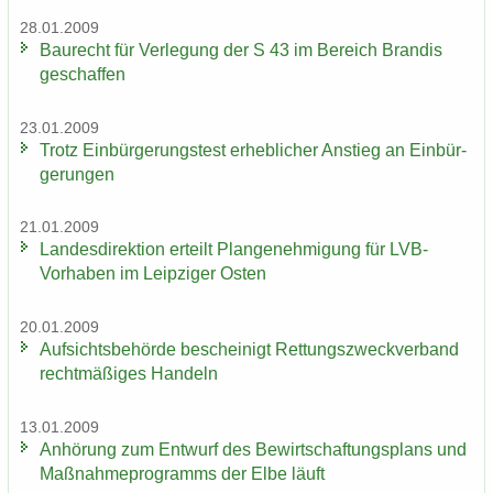
28.01.2009
Bau­recht für Ver­le­gung der S 43 im Be­reich Bran­dis
ge­schaf­fen
23.01.2009
Trotz Ein­bür­ge­rungs­test er­heb­li­cher An­stieg an Ein­bür­
ge­run­gen
21.01.2009
Lan­des­di­rek­ti­on er­teilt Plan­ge­neh­mi­gung für LVB-​
Vorhaben im Leip­zi­ger Osten
20.01.2009
Auf­sichts­be­hör­de be­schei­nigt Ret­tungs­zweck­ver­band
recht­mä­ßi­ges Han­deln
13.01.2009
An­hö­rung zum Ent­wurf des Be­wirt­schaf­tungs­plans und
Maß­nah­me­pro­gramms der Elbe läuft