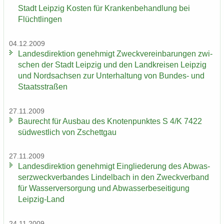
Stadt Leip­zig Kos­ten für Kran­ken­be­hand­lung bei
Flücht­lin­gen
04.12.2009
Lan­des­di­rek­ti­on ge­neh­migt Zweck­ver­ein­ba­run­gen zwi­
schen der Stadt Leip­zig und den Land­krei­sen Leip­zig
und Nord­sach­sen zur Un­ter­hal­tung von Bundes-​ und
Staats­stra­ßen
27.11.2009
Bau­recht für Aus­bau des Kno­ten­punk­tes S 4/K 7422
süd­west­lich von Zschett­gau
27.11.2009
Lan­des­di­rek­ti­on ge­neh­migt Ein­glie­de­rung des Ab­was­
ser­zweck­ver­ban­des Lindel­bach in den Zweck­ver­band
für Was­ser­ver­sor­gung und Ab­was­ser­be­sei­ti­gung
Leipzig-​Land
24.11.2009