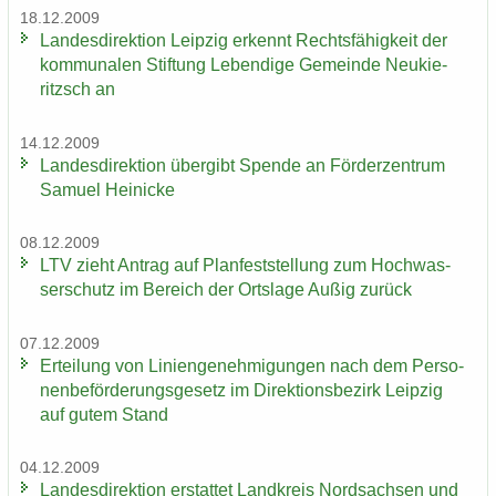
18.12.2009
Lan­des­di­rek­ti­on Leip­zig er­kennt Rechts­fä­hig­keit der
kom­mu­na­len Stif­tung Le­ben­di­ge Ge­mein­de Neu­kie­
ritzsch an
14.12.2009
Lan­des­di­rek­ti­on über­gibt Spen­de an För­der­zen­trum
Sa­mu­el Hei­ni­cke
08.12.2009
LTV zieht An­trag auf Plan­fest­stel­lung zum Hoch­was­
ser­schutz im Be­reich der Orts­la­ge Außig zu­rück
07.12.2009
Er­tei­lung von Li­ni­en­ge­neh­mi­gun­gen nach dem Per­so­
nen­be­för­de­rungs­ge­setz im Di­rek­ti­ons­be­zirk Leip­zig
auf gutem Stand
04.12.2009
Lan­des­di­rek­ti­on er­stat­tet Land­kreis Nord­sach­sen und