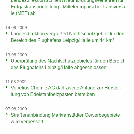
Lan­des­di­rek­ti­on schließt Raum­ord­nungs­ver­fah­ren für
Erd­gas­trans­port­lei­tung - Mit­tel­eu­ro­päi­sche Trans­ver­sa­
le (MET) ab
14.08.2009
Lan­des­di­rek­ti­on ver­grö­ßert Nacht­schutz­ge­biet für den
Be­reich des Flug­ha­fens Leip­zig/Halle um 44 km²
13.08.2009
Über­prü­fung des Nacht­schutz­ge­bie­tes für den Be­reich
des Flug­ha­fens Leip­zig/Halle ab­ge­schlos­sen
11.08.2009
Vo­pe­li­us Che­mie AG darf zwei­te An­la­ge zur Her­stel­
lung von Edel­stahl­beiz­pas­ten be­trei­ben
07.08.2009
Stra­ßen­an­bin­dung Markran­städ­ter Ge­wer­be­ge­bie­te
wird ver­bes­sert