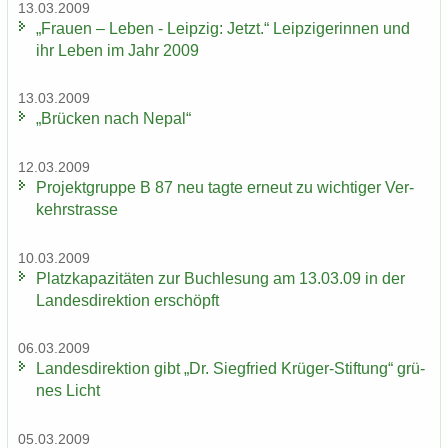
13.03.2009
„Frau­en – Leben - Leip­zig: Jetzt.“ Leip­zi­ge­rin­nen und
ihr Leben im Jahr 2009
13.03.2009
„Brü­cken nach Nepal“
12.03.2009
Pro­jekt­grup­pe B 87 neu tagte er­neut zu wich­ti­ger Ver­
kehrs­tras­se
10.03.2009
Platz­ka­pa­zi­tä­ten zur Buch­le­sung am 13.03.09 in der
Lan­des­di­rek­ti­on er­schöpft
06.03.2009
Lan­des­di­rek­ti­on gibt „Dr. Sieg­fried Krüger-​Stiftung“ grü­
nes Licht
05.03.2009