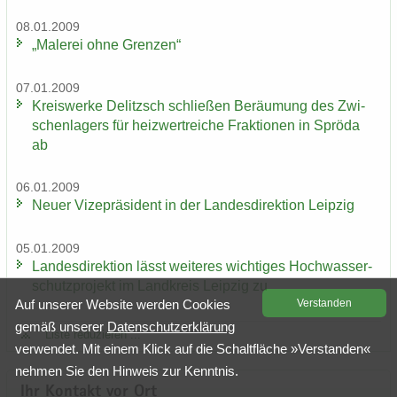
08.01.2009
„Ma­le­rei ohne Gren­zen“
07.01.2009
Kreis­wer­ke De­litzsch schlie­ßen Be­räu­mung des Zwi­
schen­la­gers für heiz­wertrei­che Frak­tio­nen in Sprö­da
ab
06.01.2009
Neuer Vi­ze­prä­si­dent in der Lan­des­di­rek­ti­on Leip­zig
05.01.2009
Lan­des­di­rek­ti­on lässt wei­te­res wich­ti­ges Hoch­was­ser­
schutz­pro­jekt im Land­kreis Leip­zig zu
Auf un­se­rer Web­site wer­den Coo­kies
Ver­stan­den
gemäß un­se­rer
Da­ten­schutz­er­klä­rung
Liste re­du­zie­ren ...
ver­wen­det. Mit einem Klick auf die Schalt­flä­che »Ver­stan­den«
neh­men Sie den Hin­weis zur Kennt­nis.
Ihr Kon­takt vor Ort