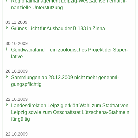
Re­gio­nal­ma­nage­ment Leipzig-​Westsachsen er­hält fi­
nan­zi­el­le Un­ter­stüt­zung
03.11.2009
Grü­nes Licht für Aus­bau der B 183 in Zinna
30.10.2009
Gond­wa­na­land – ein zoo­lo­gi­sches Pro­jekt der Su­per­
la­ti­ve
26.10.2009
Samm­lun­gen ab 28.12.2009 nicht mehr ge­neh­mi­
gungs­pflich­tig
22.10.2009
Lan­des­di­rek­ti­on Leip­zig er­klärt Wahl zum Stadt­rat von
Leip­zig sowie zum Ort­schafts­rat Lützschena-​Stahmeln
für gül­tig
22.10.2009