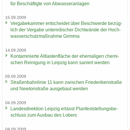
für Be­schäf­tig­te von Ab­was­ser­an­la­gen
15.09.2009
Ver­ga­be­kam­mer ent­schei­det über Be­schwer­de be­züg­
lich der Ver­ga­be un­ter­ir­di­scher Dicht­wän­de der Hoch­
was­ser­schutz­maß­nah­me Grim­ma
14.09.2009
Kon­ta­mi­nier­te Alt­las­ten­flä­che der ehe­ma­li­gen che­mi­
schen Rei­ni­gung in Leip­zig kann sa­niert wer­den
09.09.2009
Stra­ßen­bahn­li­nie 11 kann zwi­schen Frie­de­ri­ken­stra­ße
und New­ton­stra­ße aus­ge­baut wer­den
04.09.2009
Lan­des­di­rek­ti­on Leip­zig er­lässt Plan­fest­stel­lungs­be­
schluss zum Aus­bau des Lobers
04.09.2009