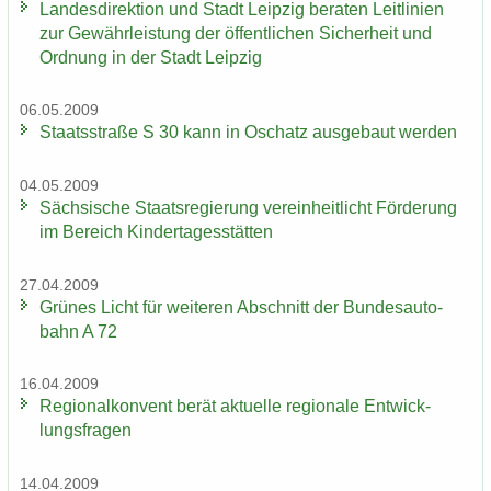
Lan­des­di­rek­ti­on und Stadt Leip­zig be­ra­ten Leit­li­ni­en
zur Ge­währ­leis­tung der öf­fent­li­chen Si­cher­heit und
Ord­nung in der Stadt Leip­zig
06.05.2009
Staats­stra­ße S 30 kann in Oschatz aus­ge­baut wer­den
04.05.2009
Säch­si­sche Staats­re­gie­rung ver­ein­heit­licht För­de­rung
im Be­reich Kin­der­ta­ges­stät­ten
27.04.2009
Grü­nes Licht für wei­te­ren Ab­schnitt der Bun­des­au­to­
bahn A 72
16.04.2009
Re­gio­nal­kon­vent berät ak­tu­el­le re­gio­na­le Ent­wick­
lungs­fra­gen
14.04.2009