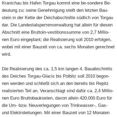
Kra­nichau bis Hafen Tor­gau kommt eine be-​sondere Be­
deu­tung zu: seine Ge­neh­mi­gung stellt den letz­ten Bau­
stein in der Kette der Deich­ab­schnit­te süd­lich von Tor­gau
dar. Die Lan­des­tal­sper­ren­ver­wal­tung hat al­lein für die­sen
Ab­schnitt eine Bruttoin-​vestitionssumme von 2,7 Mil­lio­
nen Euro ein­ge­plant; die Rea­li­sie­rung soll 2010 er­fol­gen,
wobei mit einer Bau­zeit von ca. sechs Mo­na­ten ge­rech­net
wird.
Die Rea­li­sie­rung des ca. 1,5 km lan­gen 4. Bau­ab­schnitts
des Dei­ches Torgau-​Glacis bis Pol­bitz soll 2010 be­gon­
nen wer­den und schließt sich an den be­reits bis Re­pi­tz
rea­li­sier­ten Teil an. Ver­an­schlagt sind dafür ca. 2,4 Mil­lio­
nen Euro Brut­to­bau­kos­ten, davon al­lein 420.000 Euro für
die Um- bzw. Neu­ver­le­gun­gen von Trinkwasser-​, Gas-
und Elek­tro­lei­tun­gen. Mit einer Bau­zeit von 12 Mo­na­ten