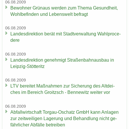
06.08.2009
Be­woh­ner Grün­aus wer­den zum Thema Ge­sund­heit,
Wohl­be­fin­den und Le­bens­welt be­fragt
06.08.2009
Lan­des­di­rek­ti­on berät mit Stadt­ver­wal­tung Wahlpro­ce­
de­re
06.08.2009
Lan­des­di­rek­ti­on ge­neh­migt Stra­ßen­bahn­aus­bau in
Leipzig-​Stötteritz
06.08.2009
LTV be­rei­tet Maß­nah­men zur Si­che­rung des Alt­dei­
ches im Be­reich Groitzsch - Ben­ne­witz wei­ter vor
06.08.2009
Ab­fall­wirt­schaft Torgau-​Oschatz GmbH kann An­la­gen
zur zeit­wei­li­gen La­ge­rung und Be­hand­lung nicht ge­
fähr­li­cher Ab­fäl­le be­trei­ben