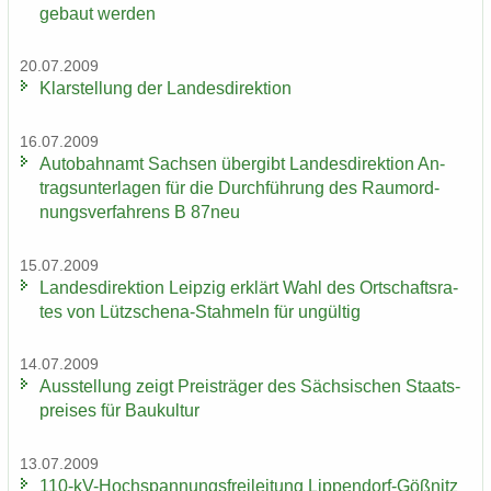
ge­baut wer­den
20.07.2009
Klar­stel­lung der Lan­des­di­rek­ti­on
16.07.2009
Au­to­bahn­amt Sach­sen über­gibt Lan­des­di­rek­ti­on An­
trags­un­ter­la­gen für die Durch­füh­rung des Raum­ord­
nungs­ver­fah­rens B 87neu
15.07.2009
Lan­des­di­rek­ti­on Leip­zig er­klärt Wahl des Ort­schafts­ra­
tes von Lützschena-​Stahmeln für un­gül­tig
14.07.2009
Aus­stel­lung zeigt Preis­trä­ger des Säch­si­schen Staats­
prei­ses für Bau­kul­tur
13.07.2009
110-​kV-Hochspannungsfreileitung Lippendorf-​Gößnitz