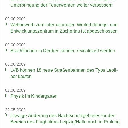
Un­ter­brin­gung der Feu­er­weh­ren wei­ter ver­bes­sern
09.06.2009
Wett­be­werb zum In­ter­na­tio­na­len Weiterbildungs-​ und
Ent­wick­lungs­zen­trum in Zschor­tau ist ab­ge­schlos­sen
09.06.2009
Brach­flä­chen in Deu­ben kön­nen re­vi­ta­li­siert wer­den
05.06.2009
LVB kön­nen 18 neue Stra­ßen­bah­nen des Typs Leo­li­
ner kau­fen
02.06.2009
Phy­sik im Kin­der­gar­ten
22.05.2009
Et­wa­ige Än­de­rung des Nacht­schutz­ge­bie­tes für den
Be­reich des Flug­ha­fens Leip­zig/Halle noch in Prü­fung