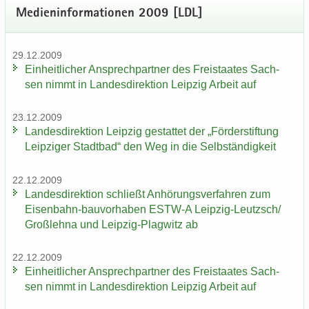
Me­di­en­in­for­ma­tio­nen 2009 [LDL]
29.12.2009
Ein­heit­li­cher An­sprech­part­ner des Frei­staa­tes Sach­
sen nimmt in Lan­des­di­rek­ti­on Leip­zig Ar­beit auf
23.12.2009
Lan­des­di­rek­ti­on Leip­zig ge­stat­tet der „För­der­stif­tung
Leip­zi­ger Stadt­bad“ den Weg in die Selb­stän­dig­keit
22.12.2009
Lan­des­di­rek­ti­on schließt An­hö­rungs­ver­fah­ren zum
Eisenbahn-​bauvorhaben ESTW-​A Leipzig-​Leutzsch/
Groß­leh­na und Leipzig-​Plagwitz ab
22.12.2009
Ein­heit­li­cher An­sprech­part­ner des Frei­staa­tes Sach­
sen nimmt in Lan­des­di­rek­ti­on Leip­zig Ar­beit auf