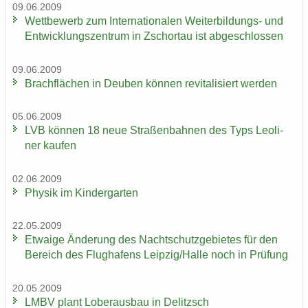
09.06.2009
Wett­be­werb zum In­ter­na­tio­na­len Weiterbildungs-​ und
Ent­wick­lungs­zen­trum in Zschor­tau ist ab­ge­schlos­sen
09.06.2009
Brach­flä­chen in Deu­ben kön­nen re­vi­ta­li­siert wer­den
05.06.2009
LVB kön­nen 18 neue Stra­ßen­bah­nen des Typs Leo­li­
ner kau­fen
02.06.2009
Phy­sik im Kin­der­gar­ten
22.05.2009
Et­wa­ige Än­de­rung des Nacht­schutz­ge­bie­tes für den
Be­reich des Flug­ha­fens Leip­zig/Halle noch in Prü­fung
20.05.2009
LMBV plant Lober­aus­bau in De­litzsch