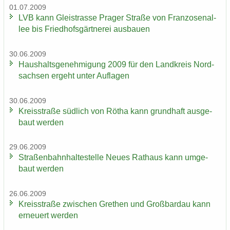
01.07.2009
LVB kann Gleis­tras­se Pra­ger Stra­ße von Fran­zo­sen­al­
lee bis Fried­hofs­gärt­ne­rei aus­bau­en
30.06.2009
Haus­halts­ge­neh­mi­gung 2009 für den Land­kreis Nord­
sach­sen er­geht unter Auf­la­gen
30.06.2009
Kreis­stra­ße süd­lich von Rötha kann grund­haft aus­ge­
baut wer­den
29.06.2009
Stra­ßen­bahn­hal­te­stel­le Neues Rat­haus kann um­ge­
baut wer­den
26.06.2009
Kreis­stra­ße zwi­schen Gre­then und Groß­bardau kann
er­neu­ert wer­den