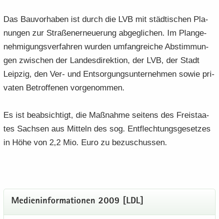
Das Bau­vor­ha­ben ist durch die LVB mit städ­ti­schen Pla­
nun­gen zur Stra­ßen­er­neue­rung ab­ge­gli­chen. Im Plan­ge­
neh­mi­gungs­ver­fah­ren wur­den um­fang­rei­che Ab­stim­mun­
gen zwi­schen der Lan­des­di­rek­ti­on, der LVB, der Stadt
Leip­zig, den Ver- und Ent­sor­gungs­un­ter­neh­men sowie pri­
va­ten Be­trof­fe­nen vor­ge­nom­men.
Es ist be­ab­sich­tigt, die Maß­nah­me sei­tens des Frei­staa­
tes Sach­sen aus Mit­teln des sog. Ent­flech­tungs­ge­set­zes
in Höhe von 2,2 Mio. Euro zu be­zu­schus­sen.
Me­di­en­in­for­ma­tio­nen 2009 [LDL]