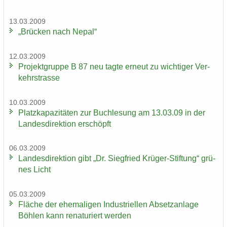
13.03.2009
„Brü­cken nach Nepal“
12.03.2009
Pro­jekt­grup­pe B 87 neu tagte er­neut zu wich­ti­ger Ver­
kehrs­tras­se
10.03.2009
Platz­ka­pa­zi­tä­ten zur Buch­le­sung am 13.03.09 in der
Lan­des­di­rek­ti­on er­schöpft
06.03.2009
Lan­des­di­rek­ti­on gibt „Dr. Sieg­fried Krüger-​Stiftung“ grü­
nes Licht
05.03.2009
Flä­che der ehe­ma­li­gen In­dus­tri­el­len Ab­setz­an­la­ge
Böh­len kann re­na­tu­riert wer­den