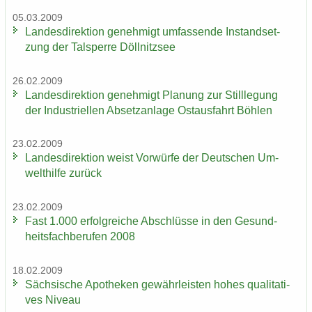
05.03.2009
Lan­des­di­rek­ti­on ge­neh­migt um­fas­sen­de In­stand­set­
zung der Tal­sper­re Döll­nitz­see
26.02.2009
Lan­des­di­rek­ti­on ge­neh­migt Pla­nung zur Still­le­gung
der In­dus­tri­el­len Ab­setz­an­la­ge Ost­aus­fahrt Böh­len
23.02.2009
Lan­des­di­rek­ti­on weist Vor­wür­fe der Deut­schen Um­
welt­hil­fe zu­rück
23.02.2009
Fast 1.000 er­folg­rei­che Ab­schlüs­se in den Ge­sund­
heits­fach­be­ru­fen 2008
18.02.2009
Säch­si­sche Apo­the­ken ge­währ­leis­ten hohes qua­li­ta­ti­
ves Ni­veau