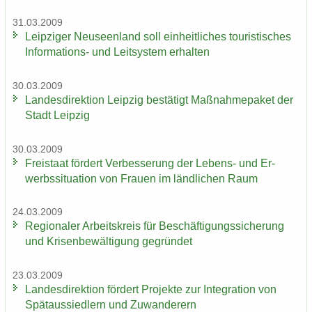
31.03.2009
Leip­zi­ger Neu­seen­land soll ein­heit­li­ches tou­ris­ti­sches
Informations-​ und Leit­sys­tem er­hal­ten
30.03.2009
Lan­des­di­rek­ti­on Leip­zig be­stä­tigt Maß­nah­me­pa­ket der
Stadt Leip­zig
30.03.2009
Frei­staat för­dert Ver­bes­se­rung der Lebens-​ und Er­
werbs­si­tua­ti­on von Frau­en im länd­li­chen Raum
24.03.2009
Re­gio­na­ler Ar­beits­kreis für Be­schäf­ti­gungs­si­che­rung
und Kri­sen­be­wäl­ti­gung ge­grün­det
23.03.2009
Lan­des­di­rek­ti­on för­dert Pro­jek­te zur In­te­gra­ti­on von
Spät­aus­sied­lern und Zu­wan­de­rern