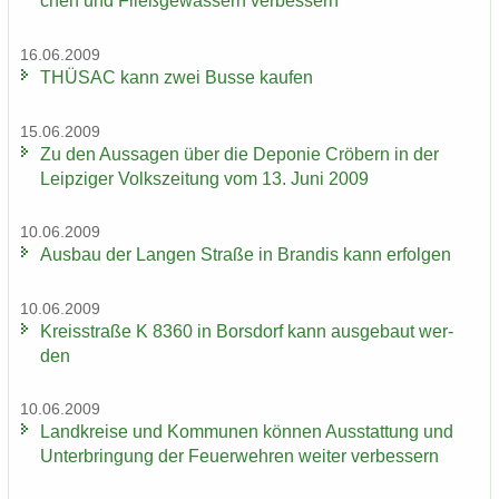
chen und Fließ­ge­wäs­sern ver­bes­sern
16.06.2009
THÜ­SAC kann zwei Busse kau­fen
15.06.2009
Zu den Aus­sa­gen über die De­po­nie Crö­bern in der
Leip­zi­ger Volks­zei­tung vom 13. Juni 2009
10.06.2009
Aus­bau der Lan­gen Stra­ße in Bran­dis kann er­fol­gen
10.06.2009
Kreis­stra­ße K 8360 in Bors­dorf kann aus­ge­baut wer­
den
10.06.2009
Land­krei­se und Kom­mu­nen kön­nen Aus­stat­tung und
Un­ter­brin­gung der Feu­er­weh­ren wei­ter ver­bes­sern