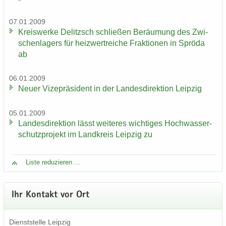
07.01.2009
Kreis­wer­ke De­litzsch schlie­ßen Be­räu­mung des Zwi­
schen­la­gers für heiz­wertrei­che Frak­tio­nen in Sprö­da
ab
06.01.2009
Neuer Vi­ze­prä­si­dent in der Lan­des­di­rek­ti­on Leip­zig
05.01.2009
Lan­des­di­rek­ti­on lässt wei­te­res wich­ti­ges Hoch­was­ser­
schutz­pro­jekt im Land­kreis Leip­zig zu
Liste re­du­zie­ren ...
Ihr Kon­takt vor Ort
Dienst­stel­le Leip­zig