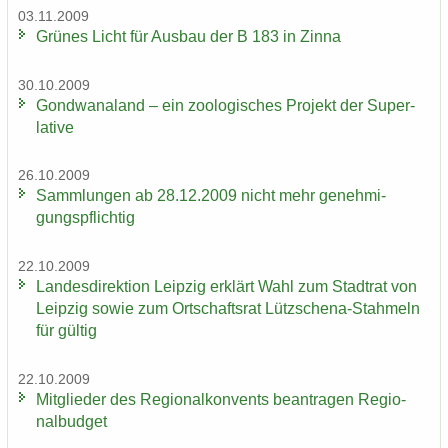
03.11.2009
Grü­nes Licht für Aus­bau der B 183 in Zinna
30.10.2009
Gond­wa­na­land – ein zoo­lo­gi­sches Pro­jekt der Su­per­
la­ti­ve
26.10.2009
Samm­lun­gen ab 28.12.2009 nicht mehr ge­neh­mi­
gungs­pflich­tig
22.10.2009
Lan­des­di­rek­ti­on Leip­zig er­klärt Wahl zum Stadt­rat von
Leip­zig sowie zum Ort­schafts­rat Lützschena-​Stahmeln
für gül­tig
22.10.2009
Mit­glie­der des Re­gio­nal­kon­vents be­an­tra­gen Re­gio­
nal­bud­get