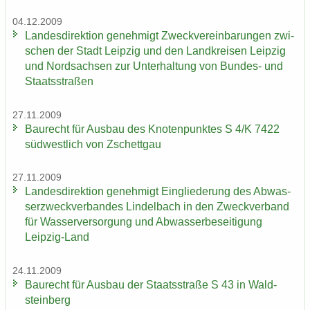
04.12.2009
Lan­des­di­rek­ti­on ge­neh­migt Zweck­ver­ein­ba­run­gen zwi­
schen der Stadt Leip­zig und den Land­krei­sen Leip­zig
und Nord­sach­sen zur Un­ter­hal­tung von Bundes-​ und
Staats­stra­ßen
27.11.2009
Bau­recht für Aus­bau des Kno­ten­punk­tes S 4/K 7422
süd­west­lich von Zschett­gau
27.11.2009
Lan­des­di­rek­ti­on ge­neh­migt Ein­glie­de­rung des Ab­was­
ser­zweck­ver­ban­des Lindel­bach in den Zweck­ver­band
für Was­ser­ver­sor­gung und Ab­was­ser­be­sei­ti­gung
Leipzig-​Land
24.11.2009
Bau­recht für Aus­bau der Staats­stra­ße S 43 in Wald­
stein­berg