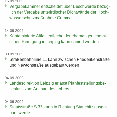
15.09.2009
Ver­ga­be­kam­mer ent­schei­det über Be­schwer­de be­züg­
lich der Ver­ga­be un­ter­ir­di­scher Dicht­wän­de der Hoch­
was­ser­schutz­maß­nah­me Grim­ma
14.09.2009
Kon­ta­mi­nier­te Alt­las­ten­flä­che der ehe­ma­li­gen che­mi­
schen Rei­ni­gung in Leip­zig kann sa­niert wer­den
09.09.2009
Stra­ßen­bahn­li­nie 11 kann zwi­schen Frie­de­ri­ken­stra­ße
und New­ton­stra­ße aus­ge­baut wer­den
04.09.2009
Lan­des­di­rek­ti­on Leip­zig er­lässt Plan­fest­stel­lungs­be­
schluss zum Aus­bau des Lobers
04.09.2009
Staats­stra­ße S 33 kann in Rich­tung Stau­chitz aus­ge­
baut werde