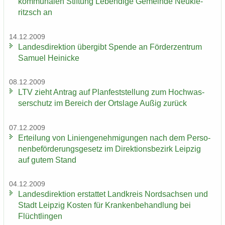
kom­mu­na­len Stif­tung Le­ben­di­ge Ge­mein­de Neu­kie­
ritzsch an
14.12.2009
Lan­des­di­rek­ti­on über­gibt Spen­de an För­der­zen­trum
Sa­mu­el Hei­ni­cke
08.12.2009
LTV zieht An­trag auf Plan­fest­stel­lung zum Hoch­was­
ser­schutz im Be­reich der Orts­la­ge Außig zu­rück
07.12.2009
Er­tei­lung von Li­ni­en­ge­neh­mi­gun­gen nach dem Per­so­
nen­be­för­de­rungs­ge­setz im Di­rek­ti­ons­be­zirk Leip­zig
auf gutem Stand
04.12.2009
Lan­des­di­rek­ti­on er­stat­tet Land­kreis Nord­sach­sen und
Stadt Leip­zig Kos­ten für Kran­ken­be­hand­lung bei
Flücht­lin­gen