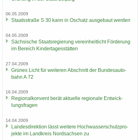
06.05.2009
Staats­stra­ße S 30 kann in Oschatz aus­ge­baut wer­den
04.05.2009
Säch­si­sche Staats­re­gie­rung ver­ein­heit­licht För­de­rung
im Be­reich Kin­der­ta­ges­stät­ten
27.04.2009
Grü­nes Licht für wei­te­ren Ab­schnitt der Bun­des­au­to­
bahn A 72
16.04.2009
Re­gio­nal­kon­vent berät ak­tu­el­le re­gio­na­le Ent­wick­
lungs­fra­gen
14.04.2009
Lan­des­di­rek­ti­on lässt wei­te­re Hoch­was­ser­schutz­pro­
jek­te im Land­kreis Nord­sach­sen zu