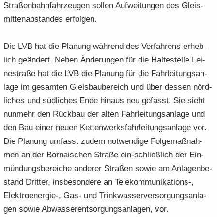
Stra­ßen­bahn­fahr­zeu­gen sol­len Auf­wei­tun­gen des Gleis­
mit­ten­ab­stan­des er­fol­gen.
Die LVB hat die Pla­nung wäh­rend des Ver­fah­rens er­heb­
lich ge­än­dert. Neben Än­de­run­gen für die Hal­te­stel­le Lei­
ne­stra­ße hat die LVB die Pla­nung für die Fahr­lei­tungs­an­
la­ge im ge­sam­ten Gleis­bau­be­reich und über des­sen nörd­
li­ches und süd­li­ches Ende hin­aus neu ge­fasst. Sie sieht
nun­mehr den Rück­bau der alten Fahr­lei­tungs­an­la­ge und
den Bau einer neuen Ket­ten­werks­fahr­lei­tungs­an­la­ge vor.
Die Pla­nung um­fasst zudem not­wen­di­ge Fol­ge­maß­nah­
men an der Bor­na­i­schen Stra­ße ein-​schließlich der Ein­
mün­dungs­be­rei­che an­de­rer Stra­ßen sowie am An­la­gen­be­
stand Drit­ter, ins­be­son­de­re an Telekommunikations-​,
Elektroenergie-​, Gas- und Trink­was­ser­ver­sor­gungs­an­la­
gen sowie Ab­was­ser­ent­sor­gungs­an­la­gen, vor.