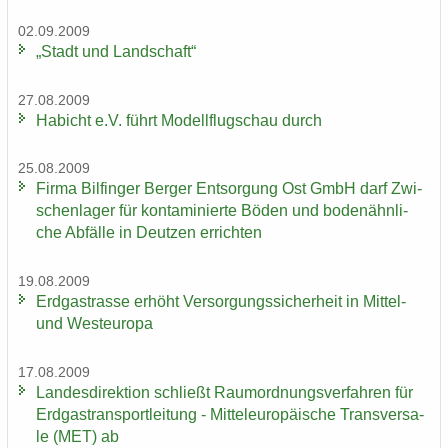
02.09.2009
„Stadt und Land­schaft“
27.08.2009
Ha­bicht e.V. führt Mo­dell­flug­schau durch
25.08.2009
Firma Bil­fin­ger Ber­ger Ent­sor­gung Ost GmbH darf Zwi­
schen­la­ger für kon­ta­mi­nier­te Böden und bo­den­ähn­li­
che Ab­fäl­le in Deut­zen er­rich­ten
19.08.2009
Erd­gas­tras­se er­höht Ver­sor­gungs­si­cher­heit in Mittel-​
und West­eu­ro­pa
17.08.2009
Lan­des­di­rek­ti­on schließt Raum­ord­nungs­ver­fah­ren für
Erd­gas­trans­port­lei­tung - Mit­tel­eu­ro­päi­sche Trans­ver­sa­
le (MET) ab