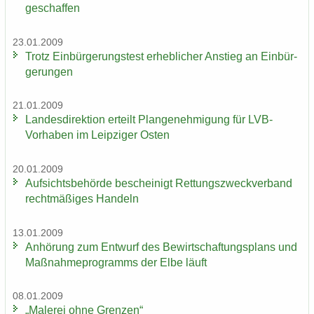
ge­schaf­fen
23.01.2009
Trotz Ein­bür­ge­rungs­test er­heb­li­cher An­stieg an Ein­bür­
ge­run­gen
21.01.2009
Lan­des­di­rek­ti­on er­teilt Plan­ge­neh­mi­gung für LVB-​
Vorhaben im Leip­zi­ger Osten
20.01.2009
Auf­sichts­be­hör­de be­schei­nigt Ret­tungs­zweck­ver­band
recht­mä­ßi­ges Han­deln
13.01.2009
An­hö­rung zum Ent­wurf des Be­wirt­schaf­tungs­plans und
Maß­nah­me­pro­gramms der Elbe läuft
08.01.2009
„Ma­le­rei ohne Gren­zen“