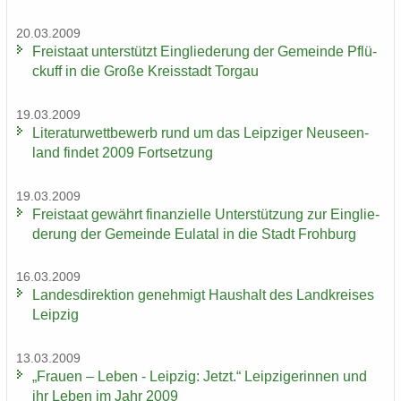
20.03.2009
Frei­staat un­ter­stützt Ein­glie­de­rung der Ge­mein­de Pflü­
ckuff in die Große Kreis­stadt Tor­gau
19.03.2009
Li­te­ra­tur­wett­be­werb rund um das Leip­zi­ger Neu­seen­
land fin­det 2009 Fort­set­zung
19.03.2009
Frei­staat ge­währt fi­nan­zi­el­le Un­ter­stüt­zung zur Ein­glie­
de­rung der Ge­mein­de Eu­la­tal in die Stadt Froh­burg
16.03.2009
Lan­des­di­rek­ti­on ge­neh­migt Haus­halt des Land­krei­ses
Leip­zig
13.03.2009
„Frau­en – Leben - Leip­zig: Jetzt.“ Leip­zi­ge­rin­nen und
ihr Leben im Jahr 2009