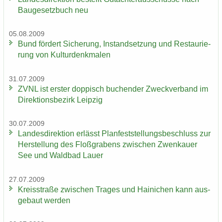
Bau­ge­setz­buch neu
05.08.2009
Bund för­dert Si­che­rung, In­stand­set­zung und Re­stau­rie­
rung von Kul­tur­denk­ma­len
31.07.2009
ZVNL ist ers­ter dop­pisch bu­chen­der Zweck­ver­band im
Di­rek­ti­ons­be­zirk Leip­zig
30.07.2009
Lan­des­di­rek­ti­on er­lässt Plan­fest­stel­lungs­be­schluss zur
Her­stel­lung des Floß­gra­bens zwi­schen Zwenkau­er
See und Wald­bad Lauer
27.07.2009
Kreis­stra­ße zwi­schen Tra­ges und Hai­ni­chen kann aus­
ge­baut wer­den