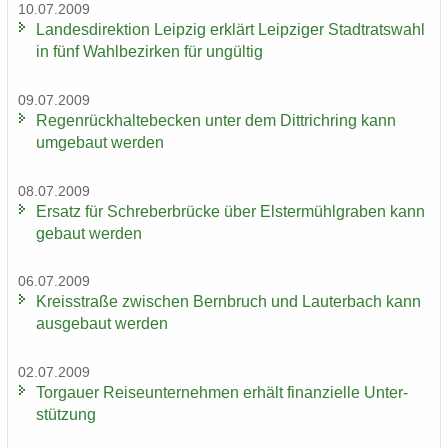
10.07.2009
Lan­des­di­rek­ti­on Leip­zig er­klärt Leip­zi­ger Stadt­rats­wahl
in fünf Wahl­be­zir­ken für un­gül­tig
09.07.2009
Re­gen­rück­hal­te­be­cken unter dem Dittrich­ring kann
um­ge­baut wer­den
08.07.2009
Er­satz für Schre­ber­brü­cke über Els­ter­mühl­gra­ben kann
ge­baut wer­den
06.07.2009
Kreis­stra­ße zwi­schen Bern­bruch und Lau­ter­bach kann
aus­ge­baut wer­den
02.07.2009
Tor­gau­er Rei­se­un­ter­neh­men er­hält fi­nan­zi­el­le Un­ter­
stüt­zung