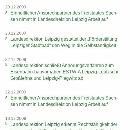
29.12.2009
Ein­heit­li­cher An­sprech­part­ner des Frei­staa­tes Sach­
sen nimmt in Lan­des­di­rek­ti­on Leip­zig Ar­beit auf
23.12.2009
Lan­des­di­rek­ti­on Leip­zig ge­stat­tet der „För­der­stif­tung
Leip­zi­ger Stadt­bad“ den Weg in die Selb­stän­dig­keit
22.12.2009
Lan­des­di­rek­ti­on schließt An­hö­rungs­ver­fah­ren zum
Eisenbahn-​bauvorhaben ESTW-​A Leipzig-​Leutzsch/
Groß­leh­na und Leipzig-​Plagwitz ab
22.12.2009
Ein­heit­li­cher An­sprech­part­ner des Frei­staa­tes Sach­
sen nimmt in Lan­des­di­rek­ti­on Leip­zig Ar­beit auf
18.12.2009
Lan­des­di­rek­ti­on Leip­zig er­kennt Rechts­fä­hig­keit der