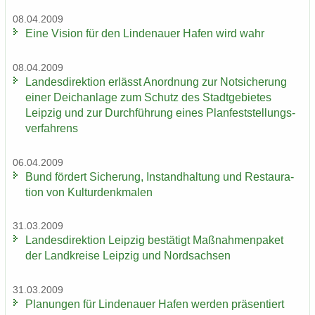
08.04.2009
Eine Vi­si­on für den Lin­de­nau­er Hafen wird wahr
08.04.2009
Lan­des­di­rek­ti­on er­lässt An­ord­nung zur Not­si­che­rung
einer Deich­an­la­ge zum Schutz des Stadt­ge­bie­tes
Leip­zig und zur Durch­füh­rung eines Plan­fest­stel­lungs­
ver­fah­rens
06.04.2009
Bund för­dert Si­che­rung, In­stand­hal­tung und Re­stau­ra­
ti­on von Kul­tur­denk­ma­len
31.03.2009
Lan­des­di­rek­ti­on Leip­zig be­stä­tigt Maß­nah­men­pa­ket
der Land­krei­se Leip­zig und Nord­sach­sen
31.03.2009
Pla­nun­gen für Lin­de­nau­er Hafen wer­den prä­sen­tiert