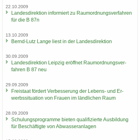
22.10.2009
Lan­des­di­rek­ti­on in­for­miert zu Raum­ord­nungs­ver­fah­ren
für die B 87n
13.10.2009
Bernd-​Lutz Lange liest in der Lan­des­di­rek­ti­on
30.09.2009
Lan­des­di­rek­ti­on Leip­zig er­öff­net Raum­ord­nungs­ver­
fah­ren B 87 neu
29.09.2009
Frei­staat för­dert Ver­bes­se­rung der Lebens-​ und Er­
werbs­si­tua­ti­on von Frau­en im länd­li­chen Raum
28.09.2009
Schu­lungs­pro­gram­me bie­ten qua­li­fi­zier­te Aus­bil­dung
für Be­schäf­tig­te von Ab­was­ser­an­la­gen