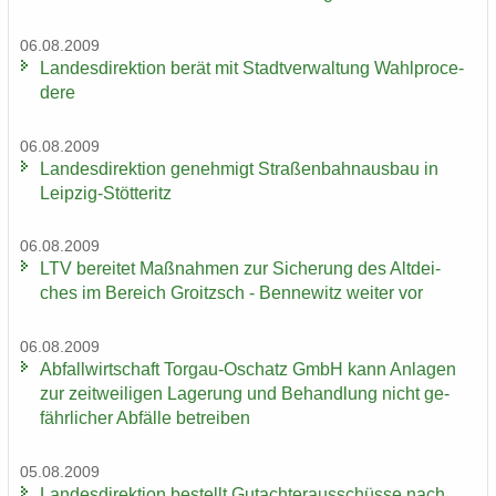
06.08.2009
Lan­des­di­rek­ti­on berät mit Stadt­ver­wal­tung Wahlpro­ce­
de­re
06.08.2009
Lan­des­di­rek­ti­on ge­neh­migt Stra­ßen­bahn­aus­bau in
Leipzig-​Stötteritz
06.08.2009
LTV be­rei­tet Maß­nah­men zur Si­che­rung des Alt­dei­
ches im Be­reich Groitzsch - Ben­ne­witz wei­ter vor
06.08.2009
Ab­fall­wirt­schaft Torgau-​Oschatz GmbH kann An­la­gen
zur zeit­wei­li­gen La­ge­rung und Be­hand­lung nicht ge­
fähr­li­cher Ab­fäl­le be­trei­ben
05.08.2009
Lan­des­di­rek­ti­on be­stellt Gut­ach­ter­aus­schüs­se nach