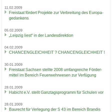
11.02.2009
Frei­staat för­dert Pro­jek­te zur Ver­brei­tung des Eu­ro­pa­
ge­dan­kens
05.02.2009
„Leip­zig liest“ in der Lan­des­di­rek­ti­on
04.02.2009
CHAN­CEN­GLEICH­HEIT ? CHAN­CEN­GLEICH­HEIT !
30.01.2009
Frei­staat Sach­sen stell­te 2008 um­fang­rei­che För­der­
mit­tel im Be­reich Feu­er­wehr­we­sen zur Ver­fü­gung
28.01.2009
Ha­bicht e.V. stellt Ganz­tags­pro­gramm für Schu­len vor
28.01.2009
Bau­recht für Ver­le­gung der S 43 im Be­reich Bran­dis