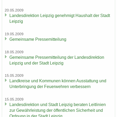
20.05.2009
Lan­des­di­rek­ti­on Leip­zig ge­neh­migt Haus­halt der Stadt
Leip­zig
19.05.2009
Ge­mein­sa­me Pres­se­mit­tei­lung
18.05.2009
Ge­mein­sa­me Pres­se­mit­tei­lung der Lan­des­di­rek­ti­on
Leip­zig und der Stadt Leip­zig
15.05.2009
Land­krei­se und Kom­mu­nen kön­nen Aus­stat­tung und
Un­ter­brin­gung der Feu­er­weh­ren ver­bes­sern
15.05.2009
Lan­des­di­rek­ti­on und Stadt Leip­zig be­ra­ten Leit­li­ni­en
zur Ge­währ­leis­tung der öf­fent­li­chen Si­cher­heit und
Ord­nung in der Stadt Leip­zig