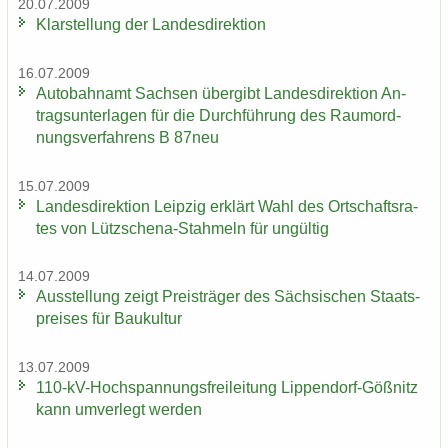
20.07.2009
Klar­stel­lung der Lan­des­di­rek­ti­on
16.07.2009
Au­to­bahn­amt Sach­sen über­gibt Lan­des­di­rek­ti­on An­
trags­un­ter­la­gen für die Durch­füh­rung des Raum­ord­
nungs­ver­fah­rens B 87neu
15.07.2009
Lan­des­di­rek­ti­on Leip­zig er­klärt Wahl des Ort­schafts­ra­
tes von Lützschena-​Stahmeln für un­gül­tig
14.07.2009
Aus­stel­lung zeigt Preis­trä­ger des Säch­si­schen Staats­
prei­ses für Bau­kul­tur
13.07.2009
110-​kV-Hochspannungsfreileitung Lippendorf-​Gößnitz
kann um­ver­legt wer­den