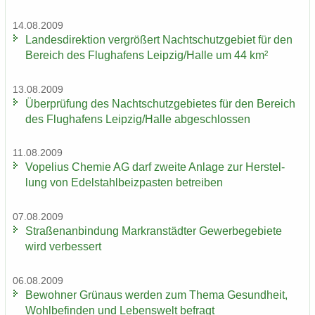
14.08.2009
Lan­des­di­rek­ti­on ver­grö­ßert Nacht­schutz­ge­biet für den
Be­reich des Flug­ha­fens Leip­zig/Halle um 44 km²
13.08.2009
Über­prü­fung des Nacht­schutz­ge­bie­tes für den Be­reich
des Flug­ha­fens Leip­zig/Halle ab­ge­schlos­sen
11.08.2009
Vo­pe­li­us Che­mie AG darf zwei­te An­la­ge zur Her­stel­
lung von Edel­stahl­beiz­pas­ten be­trei­ben
07.08.2009
Stra­ßen­an­bin­dung Markran­städ­ter Ge­wer­be­ge­bie­te
wird ver­bes­sert
06.08.2009
Be­woh­ner Grün­aus wer­den zum Thema Ge­sund­heit,
Wohl­be­fin­den und Le­bens­welt be­fragt