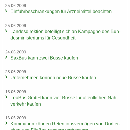
25.06.2009
Ein­fuhr­be­schrän­kun­gen für Arz­nei­mit­tel be­ach­ten
25.06.2009
Lan­des­di­rek­ti­on be­tei­ligt sich an Kam­pa­gne des Bun­
des­mi­nis­te­ri­ums für Ge­sund­heit
24.06.2009
Sax­Bus kann zwei Busse kau­fen
23.06.2009
Un­ter­neh­men kön­nen neue Busse kau­fen
16.06.2009
LeoBus GmbH kann vier Busse für öf­fent­li­chen Nah­
ver­kehr kau­fen
16.06.2009
Kom­mu­nen kön­nen Re­ten­ti­ons­ver­mö­gen von Dorf­tei­