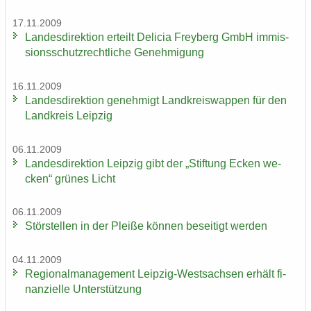
17.11.2009
Lan­des­di­rek­ti­on er­teilt De­li­cia Frey­berg GmbH im­mis­
si­ons­schutz­recht­li­che Ge­neh­mi­gung
16.11.2009
Lan­des­di­rek­ti­on ge­neh­migt Land­kreis­wap­pen für den
Land­kreis Leip­zig
06.11.2009
Lan­des­di­rek­ti­on Leip­zig gibt der „Stif­tung Ecken we­
cken“ grü­nes Licht
06.11.2009
Stör­stel­len in der Plei­ße kön­nen be­sei­tigt wer­den
04.11.2009
Re­gio­nal­ma­nage­ment Leipzig-​Westsachsen er­hält fi­
nan­zi­el­le Un­ter­stüt­zung