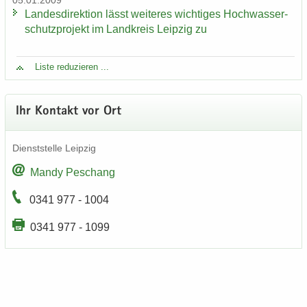
05.01.2009
Lan­des­di­rek­ti­on lässt wei­te­res wich­ti­ges Hoch­was­ser­
schutz­pro­jekt im Land­kreis Leip­zig zu
Liste re­du­zie­ren ...
Ihr Kon­takt vor Ort
Dienst­stel­le Leip­zig
Mandy Peschang
0341 977 - 1004
0341 977 - 1099