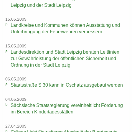
Leip­zig und der Stadt Leip­zig
15.05.2009
Land­krei­se und Kom­mu­nen kön­nen Aus­stat­tung und
Un­ter­brin­gung der Feu­er­weh­ren ver­bes­sern
15.05.2009
Lan­des­di­rek­ti­on und Stadt Leip­zig be­ra­ten Leit­li­ni­en
zur Ge­währ­leis­tung der öf­fent­li­chen Si­cher­heit und
Ord­nung in der Stadt Leip­zig
06.05.2009
Staats­stra­ße S 30 kann in Oschatz aus­ge­baut wer­den
04.05.2009
Säch­si­sche Staats­re­gie­rung ver­ein­heit­licht För­de­rung
im Be­reich Kin­der­ta­ges­stät­ten
27.04.2009