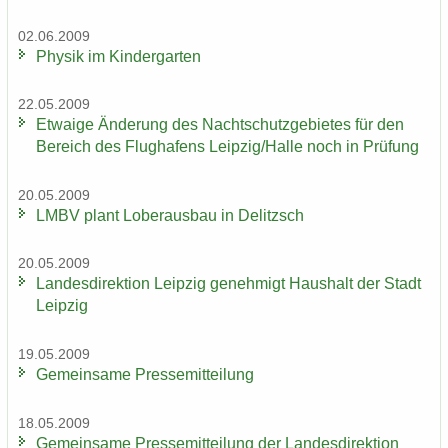
02.06.2009
Phy­sik im Kin­der­gar­ten
22.05.2009
Et­wa­ige Än­de­rung des Nacht­schutz­ge­bie­tes für den
Be­reich des Flug­ha­fens Leip­zig/Halle noch in Prü­fung
20.05.2009
LMBV plant Lober­aus­bau in De­litzsch
20.05.2009
Lan­des­di­rek­ti­on Leip­zig ge­neh­migt Haus­halt der Stadt
Leip­zig
19.05.2009
Ge­mein­sa­me Pres­se­mit­tei­lung
18.05.2009
Ge­mein­sa­me Pres­se­mit­tei­lung der Lan­des­di­rek­ti­on