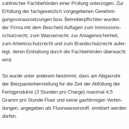
zahl­rei­cher Fach­be­hör­den einer Prü­fung un­ter­zo­gen. Zur
Er­fül­lung der fach­ge­setz­lich vor­ge­ge­be­nen Ge­neh­mi­
gungs­vor­aus­set­zun­gen bzw. Be­trei­ber­pflich­ten wur­den
der Firma mit dem Be­scheid Auf­la­gen zum Im­mis­si­ons­
schutz­recht, zum Was­ser­recht, zur An­la­gen­si­cher­heit,
zum Ar­beits­schutz­recht und zum Brand­schutz­recht auf­er­
legt, deren Ein­hal­tung durch die Fach­be­hör­den über­wacht
wird.
So wurde unter an­de­rem be­stimmt, dass am Ab­gas­rohr
der Beiz­pas­ten­her­stel­lung für die Zeit der Ab­fül­lung der
Fer­tig­pro­duk­te (3 Stun­den pro Char­ge) ma­xi­mal 4,5
Gramm pro Stun­de Fluor und seine gas­för­mi­gen Ver­bin­
dun­gen, an­ge­ge­ben als Flu­or­was­ser­stoff, emit­tiert wer­den
dür­fen.