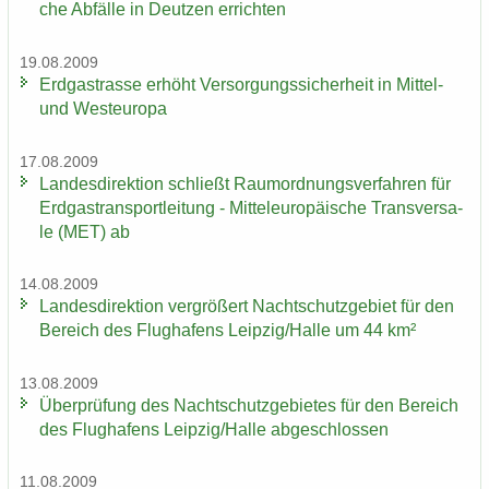
che Ab­fäl­le in Deut­zen er­rich­ten
19.08.2009
Erd­gas­tras­se er­höht Ver­sor­gungs­si­cher­heit in Mittel-​
und West­eu­ro­pa
17.08.2009
Lan­des­di­rek­ti­on schließt Raum­ord­nungs­ver­fah­ren für
Erd­gas­trans­port­lei­tung - Mit­tel­eu­ro­päi­sche Trans­ver­sa­
le (MET) ab
14.08.2009
Lan­des­di­rek­ti­on ver­grö­ßert Nacht­schutz­ge­biet für den
Be­reich des Flug­ha­fens Leip­zig/Halle um 44 km²
13.08.2009
Über­prü­fung des Nacht­schutz­ge­bie­tes für den Be­reich
des Flug­ha­fens Leip­zig/Halle ab­ge­schlos­sen
11.08.2009