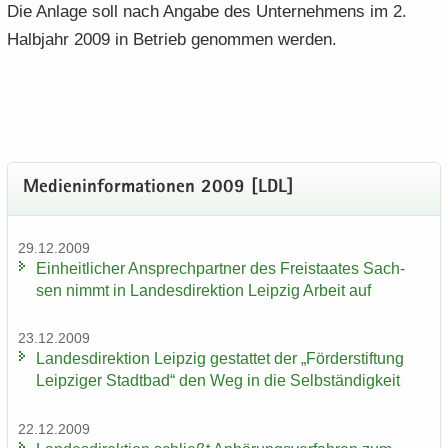
Die An­la­ge soll nach An­ga­be des Un­ter­neh­mens im 2.
Halb­jahr 2009 in Be­trieb ge­nom­men wer­den.
Me­di­en­in­for­ma­tio­nen 2009 [LDL]
29.12.2009
Ein­heit­li­cher An­sprech­part­ner des Frei­staa­tes Sach­
sen nimmt in Lan­des­di­rek­ti­on Leip­zig Ar­beit auf
23.12.2009
Lan­des­di­rek­ti­on Leip­zig ge­stat­tet der „För­der­stif­tung
Leip­zi­ger Stadt­bad“ den Weg in die Selb­stän­dig­keit
22.12.2009