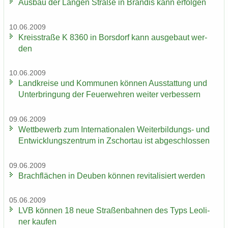
Aus­bau der Lan­gen Stra­ße in Bran­dis kann er­fol­gen
10.06.2009
Kreis­stra­ße K 8360 in Bors­dorf kann aus­ge­baut wer­
den
10.06.2009
Land­krei­se und Kom­mu­nen kön­nen Aus­stat­tung und
Un­ter­brin­gung der Feu­er­weh­ren wei­ter ver­bes­sern
09.06.2009
Wett­be­werb zum In­ter­na­tio­na­len Weiterbildungs-​ und
Ent­wick­lungs­zen­trum in Zschor­tau ist ab­ge­schlos­sen
09.06.2009
Brach­flä­chen in Deu­ben kön­nen re­vi­ta­li­siert wer­den
05.06.2009
LVB kön­nen 18 neue Stra­ßen­bah­nen des Typs Leo­li­
ner kau­fen