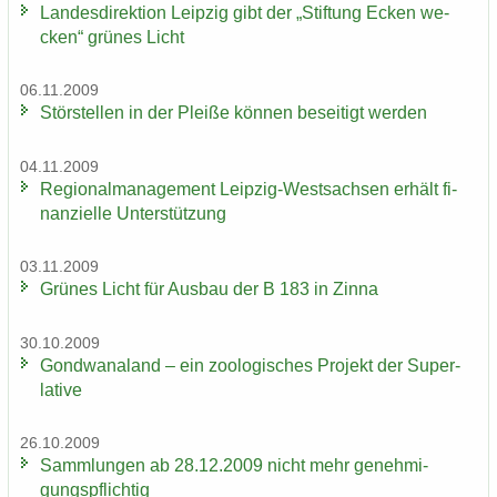
Lan­des­di­rek­ti­on Leip­zig gibt der „Stif­tung Ecken we­
cken“ grü­nes Licht
06.11.2009
Stör­stel­len in der Plei­ße kön­nen be­sei­tigt wer­den
04.11.2009
Re­gio­nal­ma­nage­ment Leipzig-​Westsachsen er­hält fi­
nan­zi­el­le Un­ter­stüt­zung
03.11.2009
Grü­nes Licht für Aus­bau der B 183 in Zinna
30.10.2009
Gond­wa­na­land – ein zoo­lo­gi­sches Pro­jekt der Su­per­
la­ti­ve
26.10.2009
Samm­lun­gen ab 28.12.2009 nicht mehr ge­neh­mi­
gungs­pflich­tig