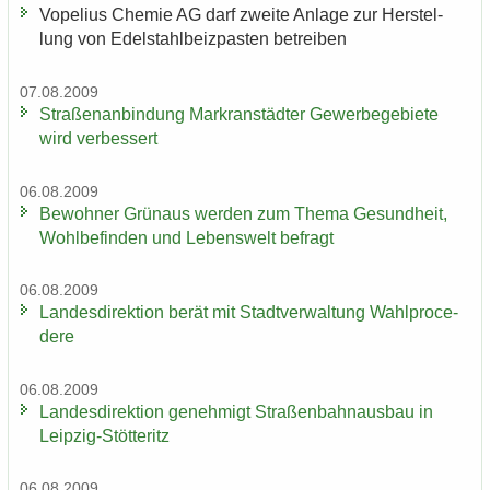
Vo­pe­li­us Che­mie AG darf zwei­te An­la­ge zur Her­stel­
lung von Edel­stahl­beiz­pas­ten be­trei­ben
07.08.2009
Stra­ßen­an­bin­dung Markran­städ­ter Ge­wer­be­ge­bie­te
wird ver­bes­sert
06.08.2009
Be­woh­ner Grün­aus wer­den zum Thema Ge­sund­heit,
Wohl­be­fin­den und Le­bens­welt be­fragt
06.08.2009
Lan­des­di­rek­ti­on berät mit Stadt­ver­wal­tung Wahlpro­ce­
de­re
06.08.2009
Lan­des­di­rek­ti­on ge­neh­migt Stra­ßen­bahn­aus­bau in
Leipzig-​Stötteritz
06.08.2009