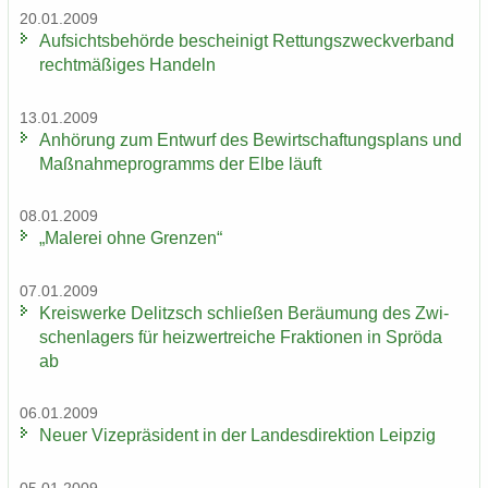
20.01.2009
Auf­sichts­be­hör­de be­schei­nigt Ret­tungs­zweck­ver­band
recht­mä­ßi­ges Han­deln
13.01.2009
An­hö­rung zum Ent­wurf des Be­wirt­schaf­tungs­plans und
Maß­nah­me­pro­gramms der Elbe läuft
08.01.2009
„Ma­le­rei ohne Gren­zen“
07.01.2009
Kreis­wer­ke De­litzsch schlie­ßen Be­räu­mung des Zwi­
schen­la­gers für heiz­wertrei­che Frak­tio­nen in Sprö­da
ab
06.01.2009
Neuer Vi­ze­prä­si­dent in der Lan­des­di­rek­ti­on Leip­zig