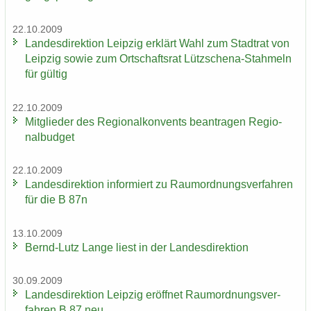
22.10.2009
Lan­des­di­rek­ti­on Leip­zig er­klärt Wahl zum Stadt­rat von
Leip­zig sowie zum Ort­schafts­rat Lützschena-​Stahmeln
für gül­tig
22.10.2009
Mit­glie­der des Re­gio­nal­kon­vents be­an­tra­gen Re­gio­
nal­bud­get
22.10.2009
Lan­des­di­rek­ti­on in­for­miert zu Raum­ord­nungs­ver­fah­ren
für die B 87n
13.10.2009
Bernd-​Lutz Lange liest in der Lan­des­di­rek­ti­on
30.09.2009
Lan­des­di­rek­ti­on Leip­zig er­öff­net Raum­ord­nungs­ver­
fah­ren B 87 neu