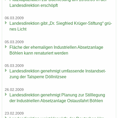
Lan­des­di­rek­ti­on er­schöpft
06.03.2009
Lan­des­di­rek­ti­on gibt „Dr. Sieg­fried Krüger-​Stiftung“ grü­
nes Licht
05.03.2009
Flä­che der ehe­ma­li­gen In­dus­tri­el­len Ab­setz­an­la­ge
Böh­len kann re­na­tu­riert wer­den
05.03.2009
Lan­des­di­rek­ti­on ge­neh­migt um­fas­sen­de In­stand­set­
zung der Tal­sper­re Döll­nitz­see
26.02.2009
Lan­des­di­rek­ti­on ge­neh­migt Pla­nung zur Still­le­gung
der In­dus­tri­el­len Ab­setz­an­la­ge Ost­aus­fahrt Böh­len
23.02.2009