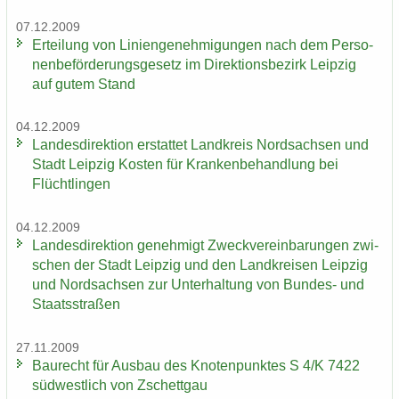
07.12.2009
Er­tei­lung von Li­ni­en­ge­neh­mi­gun­gen nach dem Per­so­
nen­be­för­de­rungs­ge­setz im Di­rek­ti­ons­be­zirk Leip­zig
auf gutem Stand
04.12.2009
Lan­des­di­rek­ti­on er­stat­tet Land­kreis Nord­sach­sen und
Stadt Leip­zig Kos­ten für Kran­ken­be­hand­lung bei
Flücht­lin­gen
04.12.2009
Lan­des­di­rek­ti­on ge­neh­migt Zweck­ver­ein­ba­run­gen zwi­
schen der Stadt Leip­zig und den Land­krei­sen Leip­zig
und Nord­sach­sen zur Un­ter­hal­tung von Bundes-​ und
Staats­stra­ßen
27.11.2009
Bau­recht für Aus­bau des Kno­ten­punk­tes S 4/K 7422
süd­west­lich von Zschett­gau