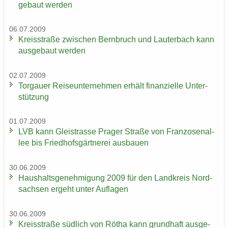
ge­baut wer­den
06.07.2009
Kreis­stra­ße zwi­schen Bern­bruch und Lau­ter­bach kann
aus­ge­baut wer­den
02.07.2009
Tor­gau­er Rei­se­un­ter­neh­men er­hält fi­nan­zi­el­le Un­ter­
stüt­zung
01.07.2009
LVB kann Gleis­tras­se Pra­ger Stra­ße von Fran­zo­sen­al­
lee bis Fried­hofs­gärt­ne­rei aus­bau­en
30.06.2009
Haus­halts­ge­neh­mi­gung 2009 für den Land­kreis Nord­
sach­sen er­geht unter Auf­la­gen
30.06.2009
Kreis­stra­ße süd­lich von Rötha kann grund­haft aus­ge­