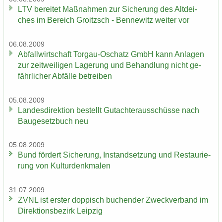
LTV be­rei­tet Maß­nah­men zur Si­che­rung des Alt­dei­
ches im Be­reich Groitzsch - Ben­ne­witz wei­ter vor
06.08.2009
Ab­fall­wirt­schaft Torgau-​Oschatz GmbH kann An­la­gen
zur zeit­wei­li­gen La­ge­rung und Be­hand­lung nicht ge­
fähr­li­cher Ab­fäl­le be­trei­ben
05.08.2009
Lan­des­di­rek­ti­on be­stellt Gut­ach­ter­aus­schüs­se nach
Bau­ge­setz­buch neu
05.08.2009
Bund för­dert Si­che­rung, In­stand­set­zung und Re­stau­rie­
rung von Kul­tur­denk­ma­len
31.07.2009
ZVNL ist ers­ter dop­pisch bu­chen­der Zweck­ver­band im
Di­rek­ti­ons­be­zirk Leip­zig