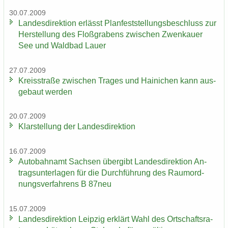
30.07.2009
Lan­des­di­rek­ti­on er­lässt Plan­fest­stel­lungs­be­schluss zur
Her­stel­lung des Floß­gra­bens zwi­schen Zwenkau­er
See und Wald­bad Lauer
27.07.2009
Kreis­stra­ße zwi­schen Tra­ges und Hai­ni­chen kann aus­
ge­baut wer­den
20.07.2009
Klar­stel­lung der Lan­des­di­rek­ti­on
16.07.2009
Au­to­bahn­amt Sach­sen über­gibt Lan­des­di­rek­ti­on An­
trags­un­ter­la­gen für die Durch­füh­rung des Raum­ord­
nungs­ver­fah­rens B 87neu
15.07.2009
Lan­des­di­rek­ti­on Leip­zig er­klärt Wahl des Ort­schafts­ra­