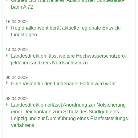
Grü­nes Licht für wei­te­ren Ab­schnitt der Bun­des­au­to­
bahn A 72
16.04.2009
Re­gio­nal­kon­vent berät ak­tu­el­le re­gio­na­le Ent­wick­
lungs­fra­gen
14.04.2009
Lan­des­di­rek­ti­on lässt wei­te­re Hoch­was­ser­schutz­pro­
jek­te im Land­kreis Nord­sach­sen zu
08.04.2009
Eine Vi­si­on für den Lin­de­nau­er Hafen wird wahr
08.04.2009
Lan­des­di­rek­ti­on er­lässt An­ord­nung zur Not­si­che­rung
einer Deich­an­la­ge zum Schutz des Stadt­ge­bie­tes
Leip­zig und zur Durch­füh­rung eines Plan­fest­stel­lungs­
ver­fah­rens