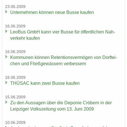
23.06.2009
Un­ter­neh­men kön­nen neue Busse kau­fen
16.06.2009
LeoBus GmbH kann vier Busse für öf­fent­li­chen Nah­
ver­kehr kau­fen
16.06.2009
Kom­mu­nen kön­nen Re­ten­ti­ons­ver­mö­gen von Dorf­tei­
chen und Fließ­ge­wäs­sern ver­bes­sern
16.06.2009
THÜ­SAC kann zwei Busse kau­fen
15.06.2009
Zu den Aus­sa­gen über die De­po­nie Crö­bern in der
Leip­zi­ger Volks­zei­tung vom 13. Juni 2009
10.06.2009