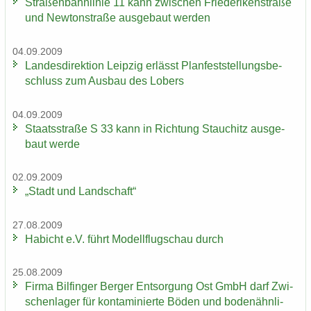
Stra­ßen­bahn­li­nie 11 kann zwi­schen Frie­de­ri­ken­stra­ße
und New­ton­stra­ße aus­ge­baut wer­den
04.09.2009
Lan­des­di­rek­ti­on Leip­zig er­lässt Plan­fest­stel­lungs­be­
schluss zum Aus­bau des Lobers
04.09.2009
Staats­stra­ße S 33 kann in Rich­tung Stau­chitz aus­ge­
baut werde
02.09.2009
„Stadt und Land­schaft“
27.08.2009
Ha­bicht e.V. führt Mo­dell­flug­schau durch
25.08.2009
Firma Bil­fin­ger Ber­ger Ent­sor­gung Ost GmbH darf Zwi­
schen­la­ger für kon­ta­mi­nier­te Böden und bo­den­ähn­li­