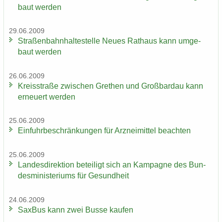
baut wer­den
29.06.2009
Stra­ßen­bahn­hal­te­stel­le Neues Rat­haus kann um­ge­
baut wer­den
26.06.2009
Kreis­stra­ße zwi­schen Gre­then und Groß­bardau kann
er­neu­ert wer­den
25.06.2009
Ein­fuhr­be­schrän­kun­gen für Arz­nei­mit­tel be­ach­ten
25.06.2009
Lan­des­di­rek­ti­on be­tei­ligt sich an Kam­pa­gne des Bun­
des­mi­nis­te­ri­ums für Ge­sund­heit
24.06.2009
Sax­Bus kann zwei Busse kau­fen