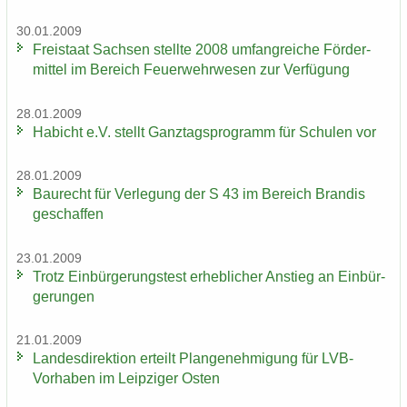
30.01.2009
Frei­staat Sach­sen stell­te 2008 um­fang­rei­che För­der­
mit­tel im Be­reich Feu­er­wehr­we­sen zur Ver­fü­gung
28.01.2009
Ha­bicht e.V. stellt Ganz­tags­pro­gramm für Schu­len vor
28.01.2009
Bau­recht für Ver­le­gung der S 43 im Be­reich Bran­dis
ge­schaf­fen
23.01.2009
Trotz Ein­bür­ge­rungs­test er­heb­li­cher An­stieg an Ein­bür­
ge­run­gen
21.01.2009
Lan­des­di­rek­ti­on er­teilt Plan­ge­neh­mi­gung für LVB-​
Vorhaben im Leip­zi­ger Osten