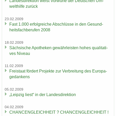
Lan­des­di­rek­ti­on weist Vor­wür­fe der Deut­schen Um­
welt­hil­fe zu­rück
23.02.2009
Fast 1.000 er­folg­rei­che Ab­schlüs­se in den Ge­sund­
heits­fach­be­ru­fen 2008
18.02.2009
Säch­si­sche Apo­the­ken ge­währ­leis­ten hohes qua­li­ta­ti­
ves Ni­veau
11.02.2009
Frei­staat för­dert Pro­jek­te zur Ver­brei­tung des Eu­ro­pa­
ge­dan­kens
05.02.2009
„Leip­zig liest“ in der Lan­des­di­rek­ti­on
04.02.2009
CHAN­CEN­GLEICH­HEIT ? CHAN­CEN­GLEICH­HEIT !