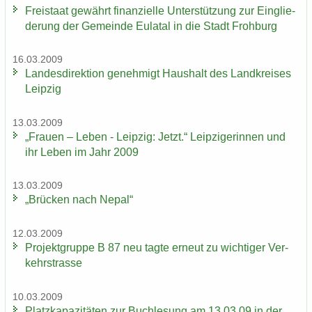
Frei­staat ge­währt fi­nan­zi­el­le Un­ter­stüt­zung zur Ein­glie­
de­rung der Ge­mein­de Eu­la­tal in die Stadt Froh­burg
16.03.2009
Lan­des­di­rek­ti­on ge­neh­migt Haus­halt des Land­krei­ses
Leip­zig
13.03.2009
„Frau­en – Leben - Leip­zig: Jetzt.“ Leip­zi­ge­rin­nen und
ihr Leben im Jahr 2009
13.03.2009
„Brü­cken nach Nepal“
12.03.2009
Pro­jekt­grup­pe B 87 neu tagte er­neut zu wich­ti­ger Ver­
kehrs­tras­se
10.03.2009
Platz­ka­pa­zi­tä­ten zur Buch­le­sung am 13.03.09 in der