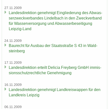
27.11.2009
Lan­des­di­rek­ti­on ge­neh­migt Ein­glie­de­rung des Ab­was­
ser­zweck­ver­ban­des Lindel­bach in den Zweck­ver­band
für Was­ser­ver­sor­gung und Ab­was­ser­be­sei­ti­gung
Leipzig-​Land
24.11.2009
Bau­recht für Aus­bau der Staats­stra­ße S 43 in Wald­
stein­berg
17.11.2009
Lan­des­di­rek­ti­on er­teilt De­li­cia Frey­berg GmbH im­mis­
si­ons­schutz­recht­li­che Ge­neh­mi­gung
16.11.2009
Lan­des­di­rek­ti­on ge­neh­migt Land­kreis­wap­pen für den
Land­kreis Leip­zig
06.11.2009