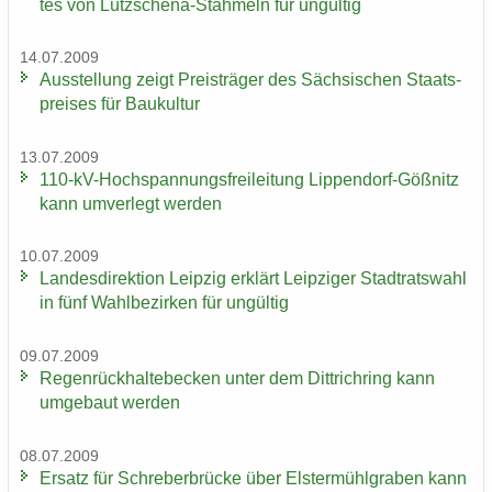
tes von Lützschena-​Stahmeln für un­gül­tig
14.07.2009
Aus­stel­lung zeigt Preis­trä­ger des Säch­si­schen Staats­
prei­ses für Bau­kul­tur
13.07.2009
110-​kV-Hochspannungsfreileitung Lippendorf-​Gößnitz
kann um­ver­legt wer­den
10.07.2009
Lan­des­di­rek­ti­on Leip­zig er­klärt Leip­zi­ger Stadt­rats­wahl
in fünf Wahl­be­zir­ken für un­gül­tig
09.07.2009
Re­gen­rück­hal­te­be­cken unter dem Dittrich­ring kann
um­ge­baut wer­den
08.07.2009
Er­satz für Schre­ber­brü­cke über Els­ter­mühl­gra­ben kann