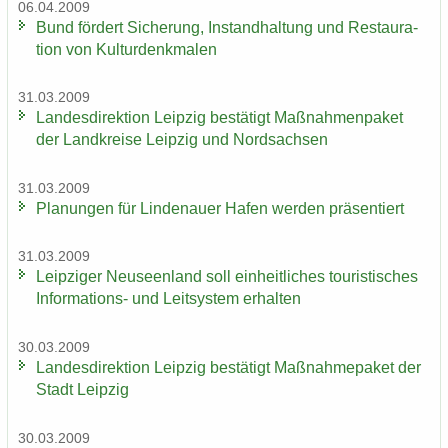
06.04.2009
Bund för­dert Si­che­rung, In­stand­hal­tung und Re­stau­ra­
ti­on von Kul­tur­denk­ma­len
31.03.2009
Lan­des­di­rek­ti­on Leip­zig be­stä­tigt Maß­nah­men­pa­ket
der Land­krei­se Leip­zig und Nord­sach­sen
31.03.2009
Pla­nun­gen für Lin­de­nau­er Hafen wer­den prä­sen­tiert
31.03.2009
Leip­zi­ger Neu­seen­land soll ein­heit­li­ches tou­ris­ti­sches
Informations-​ und Leit­sys­tem er­hal­ten
30.03.2009
Lan­des­di­rek­ti­on Leip­zig be­stä­tigt Maß­nah­me­pa­ket der
Stadt Leip­zig
30.03.2009