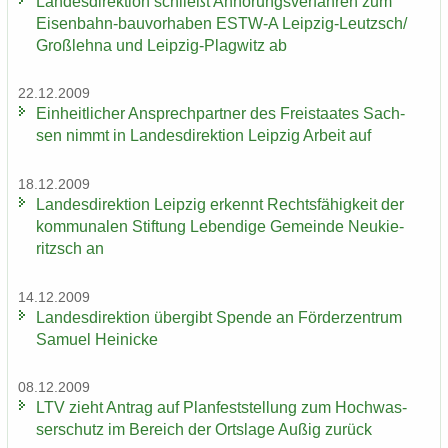
Lan­des­di­rek­ti­on schließt An­hö­rungs­ver­fah­ren zum
Eisenbahn-​bauvorhaben ESTW-​A Leipzig-​Leutzsch/
Groß­leh­na und Leipzig-​Plagwitz ab
22.12.2009
Ein­heit­li­cher An­sprech­part­ner des Frei­staa­tes Sach­
sen nimmt in Lan­des­di­rek­ti­on Leip­zig Ar­beit auf
18.12.2009
Lan­des­di­rek­ti­on Leip­zig er­kennt Rechts­fä­hig­keit der
kom­mu­na­len Stif­tung Le­ben­di­ge Ge­mein­de Neu­kie­
ritzsch an
14.12.2009
Lan­des­di­rek­ti­on über­gibt Spen­de an För­der­zen­trum
Sa­mu­el Hei­ni­cke
08.12.2009
LTV zieht An­trag auf Plan­fest­stel­lung zum Hoch­was­
ser­schutz im Be­reich der Orts­la­ge Außig zu­rück