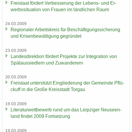
Frei­staat för­dert Ver­bes­se­rung der Lebens-​ und Er­
werbs­si­tua­ti­on von Frau­en im länd­li­chen Raum
24.03.2009
Re­gio­na­ler Ar­beits­kreis für Be­schäf­ti­gungs­si­che­rung
und Kri­sen­be­wäl­ti­gung ge­grün­det
23.03.2009
Lan­des­di­rek­ti­on för­dert Pro­jek­te zur In­te­gra­ti­on von
Spät­aus­sied­lern und Zu­wan­de­rern
20.03.2009
Frei­staat un­ter­stützt Ein­glie­de­rung der Ge­mein­de Pflü­
ckuff in die Große Kreis­stadt Tor­gau
19.03.2009
Li­te­ra­tur­wett­be­werb rund um das Leip­zi­ger Neu­seen­
land fin­det 2009 Fort­set­zung
19.03.2009