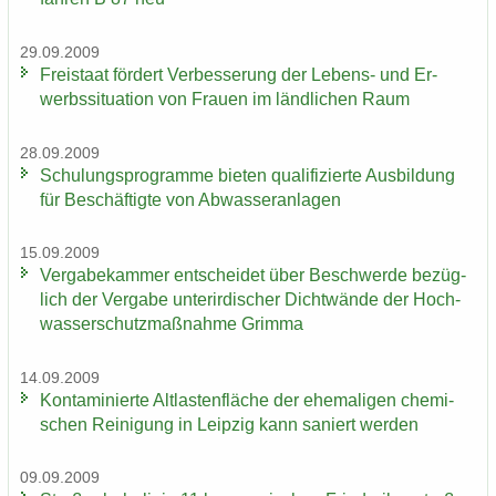
29.09.2009
Frei­staat för­dert Ver­bes­se­rung der Lebens-​ und Er­
werbs­si­tua­ti­on von Frau­en im länd­li­chen Raum
28.09.2009
Schu­lungs­pro­gram­me bie­ten qua­li­fi­zier­te Aus­bil­dung
für Be­schäf­tig­te von Ab­was­ser­an­la­gen
15.09.2009
Ver­ga­be­kam­mer ent­schei­det über Be­schwer­de be­züg­
lich der Ver­ga­be un­ter­ir­di­scher Dicht­wän­de der Hoch­
was­ser­schutz­maß­nah­me Grim­ma
14.09.2009
Kon­ta­mi­nier­te Alt­las­ten­flä­che der ehe­ma­li­gen che­mi­
schen Rei­ni­gung in Leip­zig kann sa­niert wer­den
09.09.2009