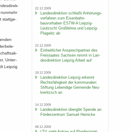
­des­di­rek­
22.12.2009
em nun­mehr
Lan­des­di­rek­ti­on schließt An­hö­rungs­
ver­fah­ren zum Eisenbahn-​
 statt­ge­
bauvorhaben ESTW-​A Leipzig-​
Leutzsch/ Groß­leh­na und Leipzig-​
Plagwitz ab
sen­den
22.12.2009
er­be­le­
Ein­heit­li­cher An­sprech­part­ner des
schafts­ak­
Frei­staa­tes Sach­sen nimmt in Lan­
er, Un­ter­
des­di­rek­ti­on Leip­zig Ar­beit auf
dt Leip­zig
18.12.2009
Lan­des­di­rek­ti­on Leip­zig er­kennt
Rechts­fä­hig­keit der kom­mu­na­len
Stif­tung Le­ben­di­ge Ge­mein­de Neu­
kie­ritzsch an
14.12.2009
Lan­des­di­rek­ti­on über­gibt Spen­de an
För­der­zen­trum Sa­mu­el Hei­ni­cke
08.12.2009
LTV zieht An­trag auf Plan­fest­stel­