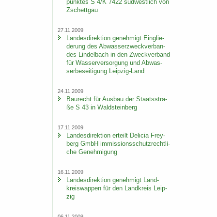
punk­tes S 4/K 7422 süd­west­lich von
Zschett­gau
27.11.2009
Lan­des­di­rek­ti­on ge­neh­migt Ein­glie­
de­rung des Ab­was­ser­zweck­ver­ban­
des Lindel­bach in den Zweck­ver­band
für Was­ser­ver­sor­gung und Ab­was­
ser­be­sei­ti­gung Leipzig-​Land
24.11.2009
Bau­recht für Aus­bau der Staats­stra­
ße S 43 in Wald­stein­berg
17.11.2009
Lan­des­di­rek­ti­on er­teilt De­li­cia Frey­
berg GmbH im­mis­si­ons­schutz­recht­li­
che Ge­neh­mi­gung
16.11.2009
Lan­des­di­rek­ti­on ge­neh­migt Land­
kreis­wap­pen für den Land­kreis Leip­
zig
06.11.2009