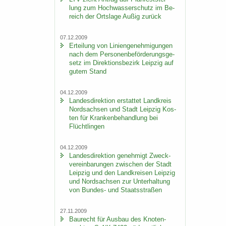
lung zum Hoch­was­ser­schutz im Be­
reich der Orts­la­ge Außig zu­rück
07.12.2009
Er­tei­lung von Li­ni­en­ge­neh­mi­gun­gen
nach dem Per­so­nen­be­för­de­rungs­ge­
setz im Di­rek­ti­ons­be­zirk Leip­zig auf
gutem Stand
04.12.2009
Lan­des­di­rek­ti­on er­stat­tet Land­kreis
Nord­sach­sen und Stadt Leip­zig Kos­
ten für Kran­ken­be­hand­lung bei
Flücht­lin­gen
04.12.2009
Lan­des­di­rek­ti­on ge­neh­migt Zweck­
ver­ein­ba­run­gen zwi­schen der Stadt
Leip­zig und den Land­krei­sen Leip­zig
und Nord­sach­sen zur Un­ter­hal­tung
von Bundes-​ und Staats­stra­ßen
27.11.2009
Bau­recht für Aus­bau des Kno­ten­