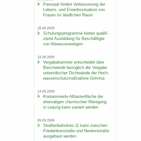
Frei­staat för­dert Ver­bes­se­rung der
Lebens-​ und Er­werbs­si­tua­ti­on von
Frau­en im länd­li­chen Raum
28.09.2009
Schu­lungs­pro­gram­me bie­ten qua­li­fi­
zier­te Aus­bil­dung für Be­schäf­tig­te
von Ab­was­ser­an­la­gen
15.09.2009
Ver­ga­be­kam­mer ent­schei­det über
Be­schwer­de be­züg­lich der Ver­ga­be
un­ter­ir­di­scher Dicht­wän­de der Hoch­
was­ser­schutz­maß­nah­me Grim­ma
14.09.2009
Kon­ta­mi­nier­te Alt­las­ten­flä­che der
ehe­ma­li­gen che­mi­schen Rei­ni­gung
in Leip­zig kann sa­niert wer­den
09.09.2009
Stra­ßen­bahn­li­nie 11 kann zwi­schen
Frie­de­ri­ken­stra­ße und New­ton­stra­ße
aus­ge­baut wer­den