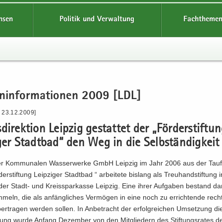
hsen
Politik und Verwaltung
Fachthemen
en­in­for­ma­tio­nen 2009 [LDL]
- 23.12.2009]
di­rek­ti­on Leip­zig ge­stat­tet der „För­der­stif­tu
­ger Stadt­bad“ den Weg in die Selb­stän­dig­keit
r Kom­mu­na­len Was­ser­wer­ke GmbH Leip­zig im Jahr 2006 aus der Tauf
er­stif­tung Leip­zi­ger Stadt­bad “ ar­bei­te­te bis­lang als Treu­hand­stif­tung
der Stadt-​ und Kreis­spar­kas­se Leip­zig. Eine ihrer Auf­ga­ben be­stand da
meln, die als an­fäng­li­ches Ver­mö­gen in eine noch zu er­rich­ten­de rechts
ber­tra­gen wer­den sol­len. In An­be­tracht der er­folg­rei­chen Um­set­zung di
­lung wurde An­fang De­zem­ber von den Mit­glie­dern des Stif­tungs­ra­tes de