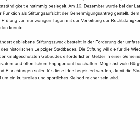
st­stän­dig­keit ein­stim­mig be­sie­gelt. Am 16. De­zem­ber wurde bei der Lan
rer Funk­ti­on als Stif­tungs­auf­sicht der Ge­neh­mi­gungs­an­trag ge­stellt, d
Prü­fung von nur we­ni­gen Tagen mit der Ver­lei­hung der Rechts­fä­hig­keit
­den konn­te.
än­dert ge­blie­be­ne Stif­tungs­zweck be­steht in der För­de­rung der um­fas­
des his­to­ri­schen Leip­zi­ger Stadt­ba­des. Die Stif­tung will die für die Wie­d
nk­mal­ge­schütz­ten Ge­bäu­des er­for­der­li­chen Gel­der in einer Ge­mein­
ri­va­tem und öf­fent­li­chem En­ga­ge­ment be­schaf­fen. Mög­lichst viele Bür­g
 Ein­rich­tun­gen sol­len für diese Idee be­geis­tert wer­den, damit die Sta
um ein kul­tu­rel­les und sport­li­ches Klein­od rei­cher sein wird.