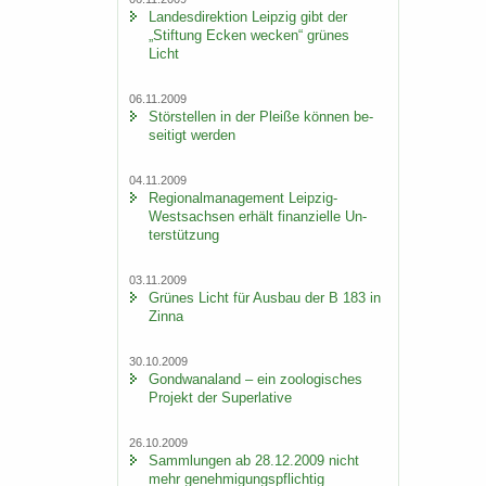
Lan­des­di­rek­ti­on Leip­zig gibt der
„Stif­tung Ecken we­cken“ grü­nes
Licht
06.11.2009
Stör­stel­len in der Plei­ße kön­nen be­
sei­tigt wer­den
04.11.2009
Re­gio­nal­ma­nage­ment Leipzig-​
Westsachsen er­hält fi­nan­zi­el­le Un­
ter­stüt­zung
03.11.2009
Grü­nes Licht für Aus­bau der B 183 in
Zinna
30.10.2009
Gond­wa­na­land – ein zoo­lo­gi­sches
Pro­jekt der Su­per­la­ti­ve
26.10.2009
Samm­lun­gen ab 28.12.2009 nicht
mehr ge­neh­mi­gungs­pflich­tig