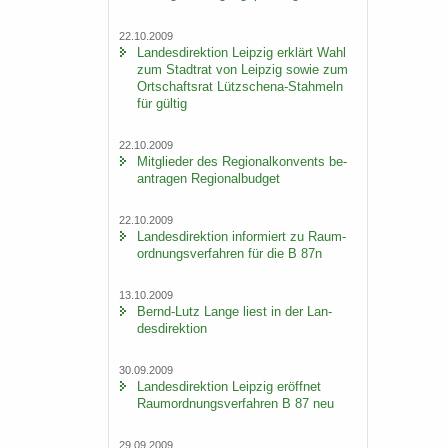
22.10.2009
Lan­des­di­rek­ti­on Leip­zig er­klärt Wahl
zum Stadt­rat von Leip­zig sowie zum
Ort­schafts­rat Lützschena-​Stahmeln
für gül­tig
22.10.2009
Mit­glie­der des Re­gio­nal­kon­vents be­
an­tra­gen Re­gio­nal­bud­get
22.10.2009
Lan­des­di­rek­ti­on in­for­miert zu Raum­
ord­nungs­ver­fah­ren für die B 87n
13.10.2009
Bernd-​Lutz Lange liest in der Lan­
des­di­rek­ti­on
30.09.2009
Lan­des­di­rek­ti­on Leip­zig er­öff­net
Raum­ord­nungs­ver­fah­ren B 87 neu
29.09.2009