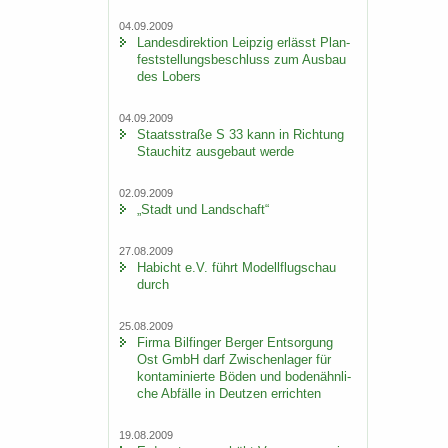
04.09.2009
Lan­des­di­rek­ti­on Leip­zig er­lässt Plan­
fest­stel­lungs­be­schluss zum Aus­bau
des Lobers
04.09.2009
Staats­stra­ße S 33 kann in Rich­tung
Stau­chitz aus­ge­baut werde
02.09.2009
„Stadt und Land­schaft“
27.08.2009
Ha­bicht e.V. führt Mo­dell­flug­schau
durch
25.08.2009
Firma Bil­fin­ger Ber­ger Ent­sor­gung
Ost GmbH darf Zwi­schen­la­ger für
kon­ta­mi­nier­te Böden und bo­den­ähn­li­
che Ab­fäl­le in Deut­zen er­rich­ten
19.08.2009