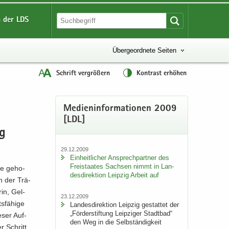
 der LDS
Übergeordnete Seiten
Schrift vergrößern
Kontrast erhöhen
Me­di­en­in­for­ma­tio­nen 2009
[LDL]
ng
29.12.2009
Ein­heit­li­cher An­sprech­part­ner des
Frei­staa­tes Sach­sen nimmt in Lan­
e ge­ho­
des­di­rek­ti­on Leip­zig Ar­beit auf
 in der Trä­
rin, Gel­
23.12.2009
­fä­hi­ge
Lan­des­di­rek­ti­on Leip­zig ge­stat­tet der
„För­der­stif­tung Leip­zi­ger Stadt­bad“
e­ser Auf­
den Weg in die Selb­stän­dig­keit
r Schritt