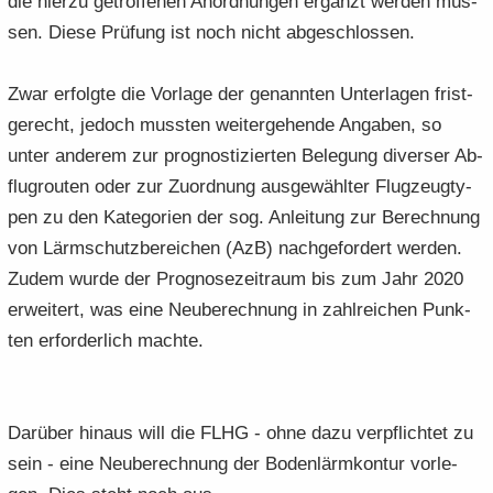
die hier­zu ge­trof­fe­nen An­ord­nun­gen er­gänzt wer­den müs­
sen. Diese Prü­fung ist noch nicht ab­ge­schlos­sen.
Zwar er­folg­te die Vor­la­ge der ge­nann­ten Un­ter­la­gen frist­
ge­recht, je­doch muss­ten wei­ter­ge­hen­de An­ga­ben, so
unter an­de­rem zur pro­gnos­ti­zier­ten Be­le­gung di­ver­ser Ab­
flug­rou­ten oder zur Zu­ord­nung aus­ge­wähl­ter Flug­zeug­ty­
pen zu den Ka­te­go­rien der sog. An­lei­tung zur Be­rech­nung
von Lärm­schutz­be­rei­chen (AzB) nach­ge­for­dert wer­den.
Zudem wurde der Pro­gno­se­zeit­raum bis zum Jahr 2020
er­wei­tert, was eine Neu­be­rech­nung in zahl­rei­chen Punk­
ten er­for­der­lich mach­te.
Dar­über hin­aus will die FLHG - ohne dazu ver­pflich­tet zu
sein - eine Neu­be­rech­nung der Bo­den­lärm­kon­tur vor­le­