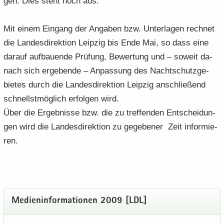
gen. Dies steht noch aus.
Mit einem Ein­gang der An­ga­ben bzw. Un­ter­la­gen rech­net
die Lan­des­di­rek­ti­on Leip­zig bis Ende Mai, so dass eine
dar­auf auf­bau­en­de Prü­fung, Be­wer­tung und – so­weit da­
nach sich er­ge­ben­de – An­pas­sung des Nacht­schutz­ge­
bie­tes durch die Lan­des­di­rek­ti­on Leip­zig an­schlie­ßend
schnellst­mög­lich er­fol­gen wird.
Über die Er­geb­nis­se bzw. die zu tref­fen­den Ent­schei­dun­
gen wird die Lan­des­di­rek­ti­on zu ge­ge­be­ner Zeit in­for­mie­
ren.
Me­di­en­in­for­ma­tio­nen 2009 [LDL]