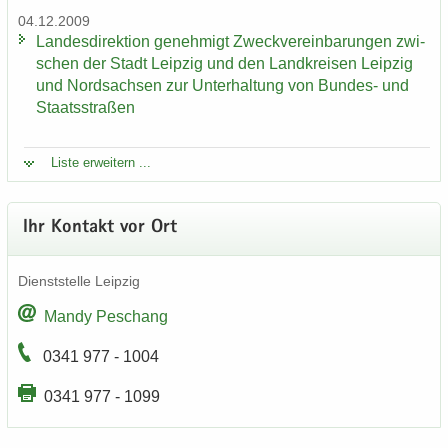
04.12.2009
Lan­des­di­rek­ti­on ge­neh­migt Zweck­ver­ein­ba­run­gen zwi­
schen der Stadt Leip­zig und den Land­krei­sen Leip­zig
und Nord­sach­sen zur Un­ter­hal­tung von Bundes-​ und
Staats­stra­ßen
Liste er­wei­tern ...
Ihr Kon­takt vor Ort
Dienst­stel­le Leip­zig
Mandy Peschang
0341 977 - 1004
0341 977 - 1099