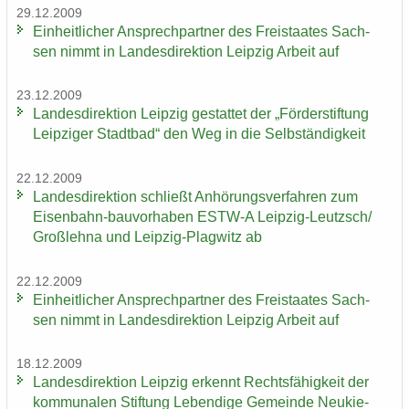
29.12.2009
Ein­heit­li­cher An­sprech­part­ner des Frei­staa­tes Sach­
sen nimmt in Lan­des­di­rek­ti­on Leip­zig Ar­beit auf
23.12.2009
Lan­des­di­rek­ti­on Leip­zig ge­stat­tet der „För­der­stif­tung
Leip­zi­ger Stadt­bad“ den Weg in die Selb­stän­dig­keit
22.12.2009
Lan­des­di­rek­ti­on schließt An­hö­rungs­ver­fah­ren zum
Eisenbahn-​bauvorhaben ESTW-​A Leipzig-​Leutzsch/
Groß­leh­na und Leipzig-​Plagwitz ab
22.12.2009
Ein­heit­li­cher An­sprech­part­ner des Frei­staa­tes Sach­
sen nimmt in Lan­des­di­rek­ti­on Leip­zig Ar­beit auf
18.12.2009
Lan­des­di­rek­ti­on Leip­zig er­kennt Rechts­fä­hig­keit der
kom­mu­na­len Stif­tung Le­ben­di­ge Ge­mein­de Neu­kie­