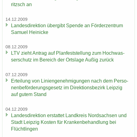
ritzsch an
14.12.2009
Lan­des­di­rek­ti­on über­gibt Spen­de an För­der­zen­trum
Sa­mu­el Hei­ni­cke
08.12.2009
LTV zieht An­trag auf Plan­fest­stel­lung zum Hoch­was­
ser­schutz im Be­reich der Orts­la­ge Außig zu­rück
07.12.2009
Er­tei­lung von Li­ni­en­ge­neh­mi­gun­gen nach dem Per­so­
nen­be­för­de­rungs­ge­setz im Di­rek­ti­ons­be­zirk Leip­zig
auf gutem Stand
04.12.2009
Lan­des­di­rek­ti­on er­stat­tet Land­kreis Nord­sach­sen und
Stadt Leip­zig Kos­ten für Kran­ken­be­hand­lung bei
Flücht­lin­gen