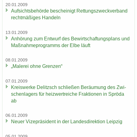
20.01.2009
Auf­sichts­be­hör­de be­schei­nigt Ret­tungs­zweck­ver­band
recht­mä­ßi­ges Han­deln
13.01.2009
An­hö­rung zum Ent­wurf des Be­wirt­schaf­tungs­plans und
Maß­nah­me­pro­gramms der Elbe läuft
08.01.2009
„Ma­le­rei ohne Gren­zen“
07.01.2009
Kreis­wer­ke De­litzsch schlie­ßen Be­räu­mung des Zwi­
schen­la­gers für heiz­wertrei­che Frak­tio­nen in Sprö­da
ab
06.01.2009
Neuer Vi­ze­prä­si­dent in der Lan­des­di­rek­ti­on Leip­zig
05.01.2009