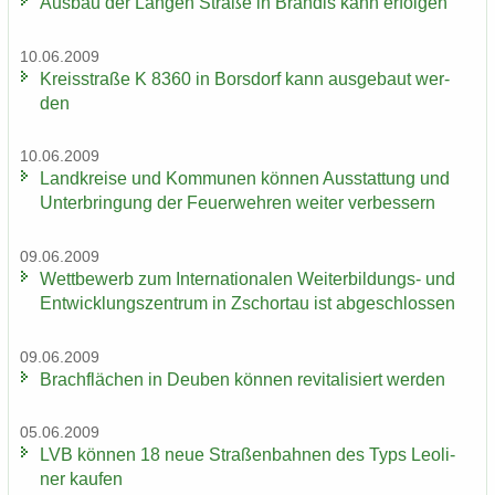
Aus­bau der Lan­gen Stra­ße in Bran­dis kann er­fol­gen
10.06.2009
Kreis­stra­ße K 8360 in Bors­dorf kann aus­ge­baut wer­
den
10.06.2009
Land­krei­se und Kom­mu­nen kön­nen Aus­stat­tung und
Un­ter­brin­gung der Feu­er­weh­ren wei­ter ver­bes­sern
09.06.2009
Wett­be­werb zum In­ter­na­tio­na­len Weiterbildungs-​ und
Ent­wick­lungs­zen­trum in Zschor­tau ist ab­ge­schlos­sen
09.06.2009
Brach­flä­chen in Deu­ben kön­nen re­vi­ta­li­siert wer­den
05.06.2009
LVB kön­nen 18 neue Stra­ßen­bah­nen des Typs Leo­li­
ner kau­fen