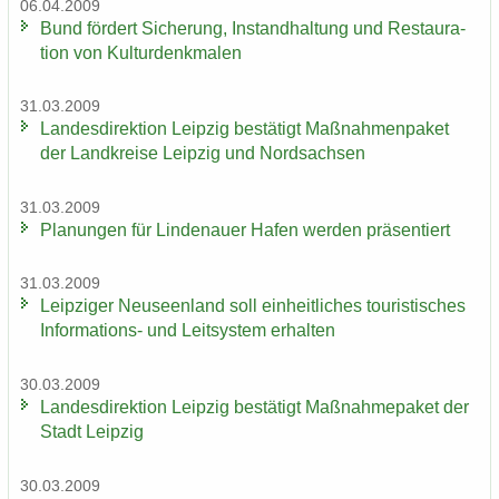
06.04.2009
Bund för­dert Si­che­rung, In­stand­hal­tung und Re­stau­ra­
ti­on von Kul­tur­denk­ma­len
31.03.2009
Lan­des­di­rek­ti­on Leip­zig be­stä­tigt Maß­nah­men­pa­ket
der Land­krei­se Leip­zig und Nord­sach­sen
31.03.2009
Pla­nun­gen für Lin­de­nau­er Hafen wer­den prä­sen­tiert
31.03.2009
Leip­zi­ger Neu­seen­land soll ein­heit­li­ches tou­ris­ti­sches
Informations-​ und Leit­sys­tem er­hal­ten
30.03.2009
Lan­des­di­rek­ti­on Leip­zig be­stä­tigt Maß­nah­me­pa­ket der
Stadt Leip­zig
30.03.2009