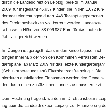
durch die Lan­des­di­rek­ti­on Leip­zig be­reits im Ja­nu­ar
2009 für ins­ge­samt 46.937 Kin­der, die in den 1.072 Kin­
der­ta­ges­ein­rich­tun­gen durch 446 Ta­ges­pfle­ge­per­so­nen
des Di­rek­ti­ons­be­zir­kes voll be­treut wer­den, Lan­des­zu­
schüs­se in Höhe von 88.006.987 Euro für das lau­fen­de
Jahr aus­ge­reicht wer­den.
Im Üb­ri­gen ist ge­re­gelt, dass in den Kin­der­ta­ges­ein­rich­
tun­gen in­ner­halb der von den Kom­mu­nen ver­fass­ten Be­
darfs­plä­ne ab März 2009 für das letz­te Kin­der­gar­ten­jahr
(Schul­vor­be­rei­tungs­jahr) El­tern­bei­trags­frei­heit gilt. Die
hier­durch aus­fal­len­den Ein­nah­men wer­den den Ge­mein­
den durch einen zu­sätz­li­chen Lan­des­zu­schuss er­setzt.
Dem Rech­nung tra­gend, wur­den im Di­rek­ti­ons­be­zirk Leip­
zig über die Lan­des­di­rek­ti­on Leip­zig zur Fi­nan­zie­rung der