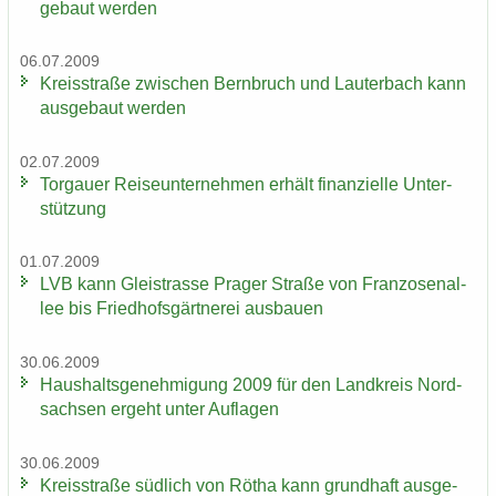
ge­baut wer­den
06.07.2009
Kreis­stra­ße zwi­schen Bern­bruch und Lau­ter­bach kann
aus­ge­baut wer­den
02.07.2009
Tor­gau­er Rei­se­un­ter­neh­men er­hält fi­nan­zi­el­le Un­ter­
stüt­zung
01.07.2009
LVB kann Gleis­tras­se Pra­ger Stra­ße von Fran­zo­sen­al­
lee bis Fried­hofs­gärt­ne­rei aus­bau­en
30.06.2009
Haus­halts­ge­neh­mi­gung 2009 für den Land­kreis Nord­
sach­sen er­geht unter Auf­la­gen
30.06.2009
Kreis­stra­ße süd­lich von Rötha kann grund­haft aus­ge­