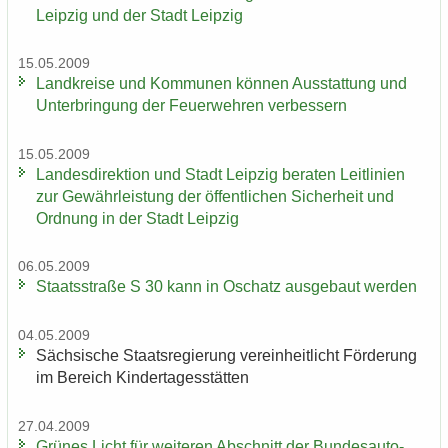
Leip­zig und der Stadt Leip­zig
15.05.2009
Land­krei­se und Kom­mu­nen kön­nen Aus­stat­tung und
Un­ter­brin­gung der Feu­er­weh­ren ver­bes­sern
15.05.2009
Lan­des­di­rek­ti­on und Stadt Leip­zig be­ra­ten Leit­li­ni­en
zur Ge­währ­leis­tung der öf­fent­li­chen Si­cher­heit und
Ord­nung in der Stadt Leip­zig
06.05.2009
Staats­stra­ße S 30 kann in Oschatz aus­ge­baut wer­den
04.05.2009
Säch­si­sche Staats­re­gie­rung ver­ein­heit­licht För­de­rung
im Be­reich Kin­der­ta­ges­stät­ten
27.04.2009
Grü­nes Licht für wei­te­ren Ab­schnitt der Bun­des­au­to­