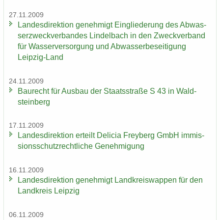
27.11.2009
Lan­des­di­rek­ti­on ge­neh­migt Ein­glie­de­rung des Ab­was­
ser­zweck­ver­ban­des Lindel­bach in den Zweck­ver­band
für Was­ser­ver­sor­gung und Ab­was­ser­be­sei­ti­gung
Leipzig-​Land
24.11.2009
Bau­recht für Aus­bau der Staats­stra­ße S 43 in Wald­
stein­berg
17.11.2009
Lan­des­di­rek­ti­on er­teilt De­li­cia Frey­berg GmbH im­mis­
si­ons­schutz­recht­li­che Ge­neh­mi­gung
16.11.2009
Lan­des­di­rek­ti­on ge­neh­migt Land­kreis­wap­pen für den
Land­kreis Leip­zig
06.11.2009