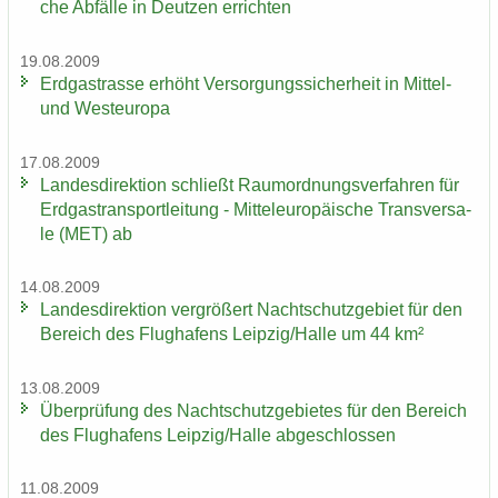
che Ab­fäl­le in Deut­zen er­rich­ten
19.08.2009
Erd­gas­tras­se er­höht Ver­sor­gungs­si­cher­heit in Mittel-​
und West­eu­ro­pa
17.08.2009
Lan­des­di­rek­ti­on schließt Raum­ord­nungs­ver­fah­ren für
Erd­gas­trans­port­lei­tung - Mit­tel­eu­ro­päi­sche Trans­ver­sa­
le (MET) ab
14.08.2009
Lan­des­di­rek­ti­on ver­grö­ßert Nacht­schutz­ge­biet für den
Be­reich des Flug­ha­fens Leip­zig/Halle um 44 km²
13.08.2009
Über­prü­fung des Nacht­schutz­ge­bie­tes für den Be­reich
des Flug­ha­fens Leip­zig/Halle ab­ge­schlos­sen
11.08.2009