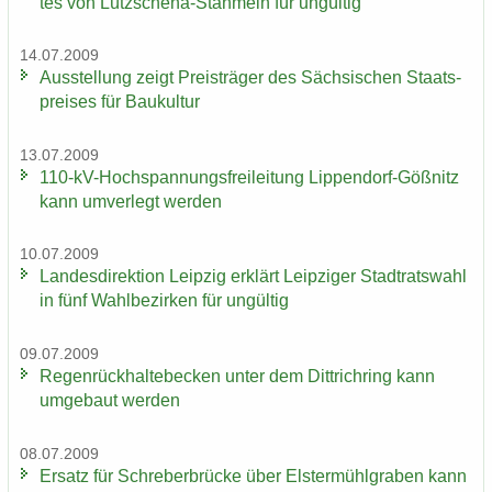
tes von Lützschena-​Stahmeln für un­gül­tig
14.07.2009
Aus­stel­lung zeigt Preis­trä­ger des Säch­si­schen Staats­
prei­ses für Bau­kul­tur
13.07.2009
110-​kV-Hochspannungsfreileitung Lippendorf-​Gößnitz
kann um­ver­legt wer­den
10.07.2009
Lan­des­di­rek­ti­on Leip­zig er­klärt Leip­zi­ger Stadt­rats­wahl
in fünf Wahl­be­zir­ken für un­gül­tig
09.07.2009
Re­gen­rück­hal­te­be­cken unter dem Dittrich­ring kann
um­ge­baut wer­den
08.07.2009
Er­satz für Schre­ber­brü­cke über Els­ter­mühl­gra­ben kann