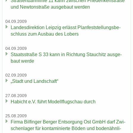
Stra­ßen­bahn­li­nie 11 kann zwi­schen Frie­de­ri­ken­stra­ße
und New­ton­stra­ße aus­ge­baut wer­den
04.09.2009
Lan­des­di­rek­ti­on Leip­zig er­lässt Plan­fest­stel­lungs­be­
schluss zum Aus­bau des Lobers
04.09.2009
Staats­stra­ße S 33 kann in Rich­tung Stau­chitz aus­ge­
baut werde
02.09.2009
„Stadt und Land­schaft“
27.08.2009
Ha­bicht e.V. führt Mo­dell­flug­schau durch
25.08.2009
Firma Bil­fin­ger Ber­ger Ent­sor­gung Ost GmbH darf Zwi­
schen­la­ger für kon­ta­mi­nier­te Böden und bo­den­ähn­li­