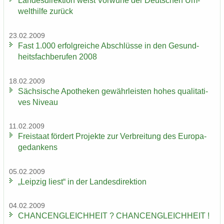
Lan­des­di­rek­ti­on weist Vor­wür­fe der Deut­schen Um­
welt­hil­fe zu­rück
23.02.2009
Fast 1.000 er­folg­rei­che Ab­schlüs­se in den Ge­sund­
heits­fach­be­ru­fen 2008
18.02.2009
Säch­si­sche Apo­the­ken ge­währ­leis­ten hohes qua­li­ta­ti­
ves Ni­veau
11.02.2009
Frei­staat för­dert Pro­jek­te zur Ver­brei­tung des Eu­ro­pa­
ge­dan­kens
05.02.2009
„Leip­zig liest“ in der Lan­des­di­rek­ti­on
04.02.2009
CHAN­CEN­GLEICH­HEIT ? CHAN­CEN­GLEICH­HEIT !