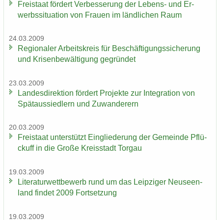
Frei­staat för­dert Ver­bes­se­rung der Lebens-​ und Er­
werbs­si­tua­ti­on von Frau­en im länd­li­chen Raum
24.03.2009
Re­gio­na­ler Ar­beits­kreis für Be­schäf­ti­gungs­si­che­rung
und Kri­sen­be­wäl­ti­gung ge­grün­det
23.03.2009
Lan­des­di­rek­ti­on för­dert Pro­jek­te zur In­te­gra­ti­on von
Spät­aus­sied­lern und Zu­wan­de­rern
20.03.2009
Frei­staat un­ter­stützt Ein­glie­de­rung der Ge­mein­de Pflü­
ckuff in die Große Kreis­stadt Tor­gau
19.03.2009
Li­te­ra­tur­wett­be­werb rund um das Leip­zi­ger Neu­seen­
land fin­det 2009 Fort­set­zung
19.03.2009