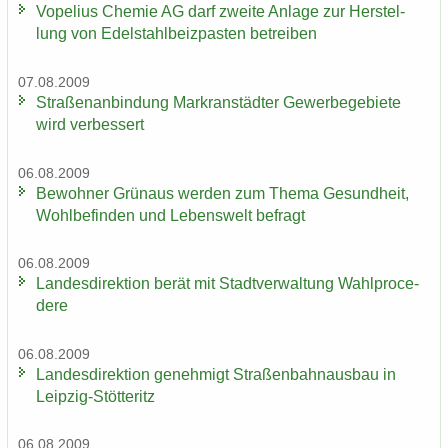
Vo­pe­li­us Che­mie AG darf zwei­te An­la­ge zur Her­stel­
lung von Edel­stahl­beiz­pas­ten be­trei­ben
07.08.2009
Stra­ßen­an­bin­dung Markran­städ­ter Ge­wer­be­ge­bie­te
wird ver­bes­sert
06.08.2009
Be­woh­ner Grün­aus wer­den zum Thema Ge­sund­heit,
Wohl­be­fin­den und Le­bens­welt be­fragt
06.08.2009
Lan­des­di­rek­ti­on berät mit Stadt­ver­wal­tung Wahlpro­ce­
de­re
06.08.2009
Lan­des­di­rek­ti­on ge­neh­migt Stra­ßen­bahn­aus­bau in
Leipzig-​Stötteritz
06.08.2009