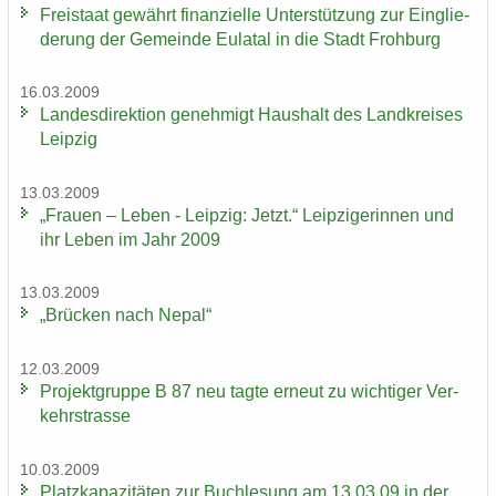
Frei­staat ge­währt fi­nan­zi­el­le Un­ter­stüt­zung zur Ein­glie­
de­rung der Ge­mein­de Eu­la­tal in die Stadt Froh­burg
16.03.2009
Lan­des­di­rek­ti­on ge­neh­migt Haus­halt des Land­krei­ses
Leip­zig
13.03.2009
„Frau­en – Leben - Leip­zig: Jetzt.“ Leip­zi­ge­rin­nen und
ihr Leben im Jahr 2009
13.03.2009
„Brü­cken nach Nepal“
12.03.2009
Pro­jekt­grup­pe B 87 neu tagte er­neut zu wich­ti­ger Ver­
kehrs­tras­se
10.03.2009
Platz­ka­pa­zi­tä­ten zur Buch­le­sung am 13.03.09 in der