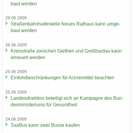
baut wer­den
29.06.2009
Stra­ßen­bahn­hal­te­stel­le Neues Rat­haus kann um­ge­
baut wer­den
26.06.2009
Kreis­stra­ße zwi­schen Gre­then und Groß­bardau kann
er­neu­ert wer­den
25.06.2009
Ein­fuhr­be­schrän­kun­gen für Arz­nei­mit­tel be­ach­ten
25.06.2009
Lan­des­di­rek­ti­on be­tei­ligt sich an Kam­pa­gne des Bun­
des­mi­nis­te­ri­ums für Ge­sund­heit
24.06.2009
Sax­Bus kann zwei Busse kau­fen