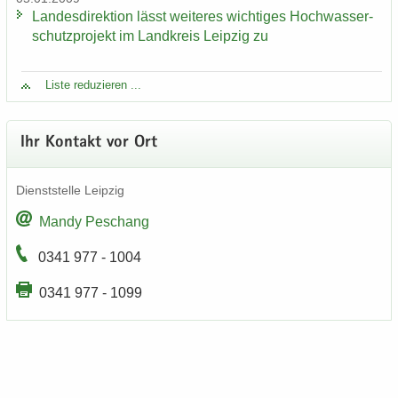
Lan­des­di­rek­ti­on lässt wei­te­res wich­ti­ges Hoch­was­ser­
schutz­pro­jekt im Land­kreis Leip­zig zu
Liste re­du­zie­ren ...
Ihr Kon­takt vor Ort
Dienst­stel­le Leip­zig
Mandy Peschang
0341 977 - 1004
0341 977 - 1099