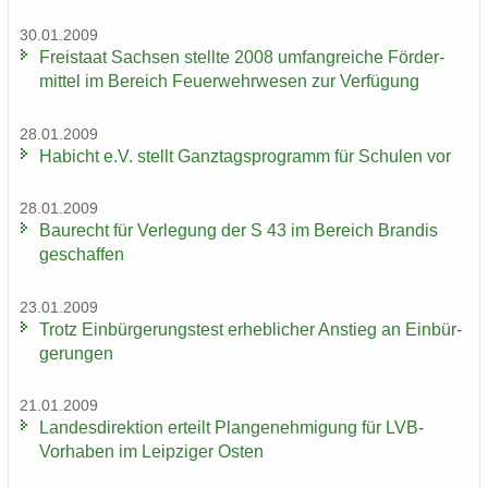
30.01.2009
Frei­staat Sach­sen stell­te 2008 um­fang­rei­che För­der­
mit­tel im Be­reich Feu­er­wehr­we­sen zur Ver­fü­gung
28.01.2009
Ha­bicht e.V. stellt Ganz­tags­pro­gramm für Schu­len vor
28.01.2009
Bau­recht für Ver­le­gung der S 43 im Be­reich Bran­dis
ge­schaf­fen
23.01.2009
Trotz Ein­bür­ge­rungs­test er­heb­li­cher An­stieg an Ein­bür­
ge­run­gen
21.01.2009
Lan­des­di­rek­ti­on er­teilt Plan­ge­neh­mi­gung für LVB-​
Vorhaben im Leip­zi­ger Osten