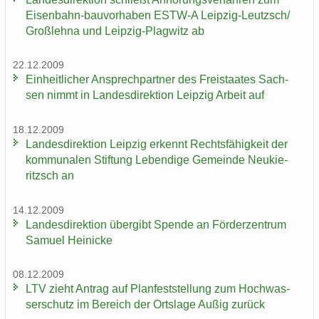
Eisenbahn-​bauvorhaben ESTW-​A Leipzig-​Leutzsch/
Groß­leh­na und Leipzig-​Plagwitz ab
22.12.2009
Ein­heit­li­cher An­sprech­part­ner des Frei­staa­tes Sach­
sen nimmt in Lan­des­di­rek­ti­on Leip­zig Ar­beit auf
18.12.2009
Lan­des­di­rek­ti­on Leip­zig er­kennt Rechts­fä­hig­keit der
kom­mu­na­len Stif­tung Le­ben­di­ge Ge­mein­de Neu­kie­
ritzsch an
14.12.2009
Lan­des­di­rek­ti­on über­gibt Spen­de an För­der­zen­trum
Sa­mu­el Hei­ni­cke
08.12.2009
LTV zieht An­trag auf Plan­fest­stel­lung zum Hoch­was­
ser­schutz im Be­reich der Orts­la­ge Außig zu­rück