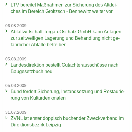
LTV be­rei­tet Maß­nah­men zur Si­che­rung des Alt­dei­
ches im Be­reich Groitzsch - Ben­ne­witz wei­ter vor
06.08.2009
Ab­fall­wirt­schaft Torgau-​Oschatz GmbH kann An­la­gen
zur zeit­wei­li­gen La­ge­rung und Be­hand­lung nicht ge­
fähr­li­cher Ab­fäl­le be­trei­ben
05.08.2009
Lan­des­di­rek­ti­on be­stellt Gut­ach­ter­aus­schüs­se nach
Bau­ge­setz­buch neu
05.08.2009
Bund för­dert Si­che­rung, In­stand­set­zung und Re­stau­rie­
rung von Kul­tur­denk­ma­len
31.07.2009
ZVNL ist ers­ter dop­pisch bu­chen­der Zweck­ver­band im
Di­rek­ti­ons­be­zirk Leip­zig