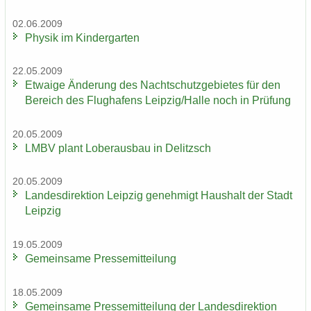
02.06.2009
Phy­sik im Kin­der­gar­ten
22.05.2009
Et­wa­ige Än­de­rung des Nacht­schutz­ge­bie­tes für den
Be­reich des Flug­ha­fens Leip­zig/Halle noch in Prü­fung
20.05.2009
LMBV plant Lober­aus­bau in De­litzsch
20.05.2009
Lan­des­di­rek­ti­on Leip­zig ge­neh­migt Haus­halt der Stadt
Leip­zig
19.05.2009
Ge­mein­sa­me Pres­se­mit­tei­lung
18.05.2009
Ge­mein­sa­me Pres­se­mit­tei­lung der Lan­des­di­rek­ti­on