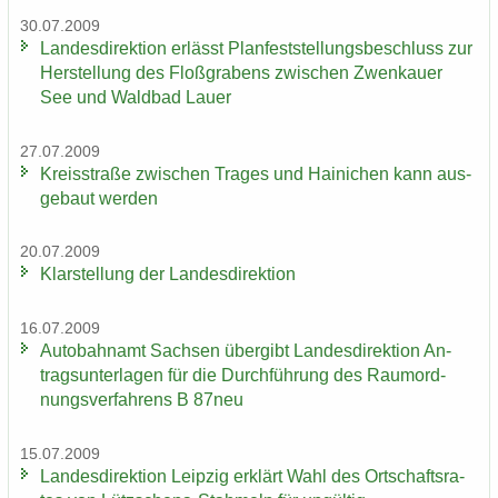
30.07.2009
Lan­des­di­rek­ti­on er­lässt Plan­fest­stel­lungs­be­schluss zur
Her­stel­lung des Floß­gra­bens zwi­schen Zwenkau­er
See und Wald­bad Lauer
27.07.2009
Kreis­stra­ße zwi­schen Tra­ges und Hai­ni­chen kann aus­
ge­baut wer­den
20.07.2009
Klar­stel­lung der Lan­des­di­rek­ti­on
16.07.2009
Au­to­bahn­amt Sach­sen über­gibt Lan­des­di­rek­ti­on An­
trags­un­ter­la­gen für die Durch­füh­rung des Raum­ord­
nungs­ver­fah­rens B 87neu
15.07.2009
Lan­des­di­rek­ti­on Leip­zig er­klärt Wahl des Ort­schafts­ra­