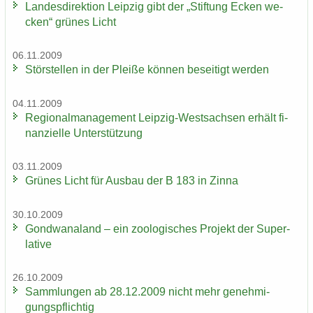
Lan­des­di­rek­ti­on Leip­zig gibt der „Stif­tung Ecken we­
cken“ grü­nes Licht
06.11.2009
Stör­stel­len in der Plei­ße kön­nen be­sei­tigt wer­den
04.11.2009
Re­gio­nal­ma­nage­ment Leipzig-​Westsachsen er­hält fi­
nan­zi­el­le Un­ter­stüt­zung
03.11.2009
Grü­nes Licht für Aus­bau der B 183 in Zinna
30.10.2009
Gond­wa­na­land – ein zoo­lo­gi­sches Pro­jekt der Su­per­
la­ti­ve
26.10.2009
Samm­lun­gen ab 28.12.2009 nicht mehr ge­neh­mi­
gungs­pflich­tig