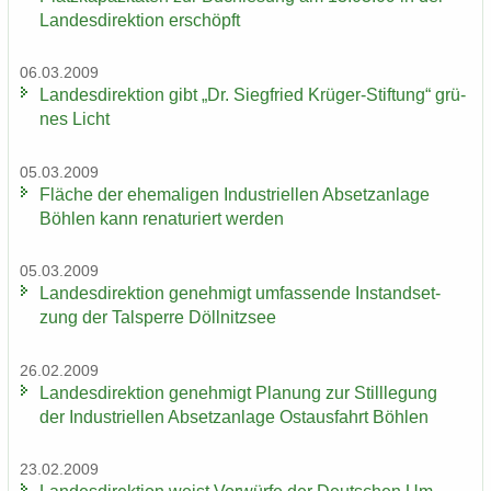
Lan­des­di­rek­ti­on er­schöpft
06.03.2009
Lan­des­di­rek­ti­on gibt „Dr. Sieg­fried Krüger-​Stiftung“ grü­
nes Licht
05.03.2009
Flä­che der ehe­ma­li­gen In­dus­tri­el­len Ab­setz­an­la­ge
Böh­len kann re­na­tu­riert wer­den
05.03.2009
Lan­des­di­rek­ti­on ge­neh­migt um­fas­sen­de In­stand­set­
zung der Tal­sper­re Döll­nitz­see
26.02.2009
Lan­des­di­rek­ti­on ge­neh­migt Pla­nung zur Still­le­gung
der In­dus­tri­el­len Ab­setz­an­la­ge Ost­aus­fahrt Böh­len
23.02.2009