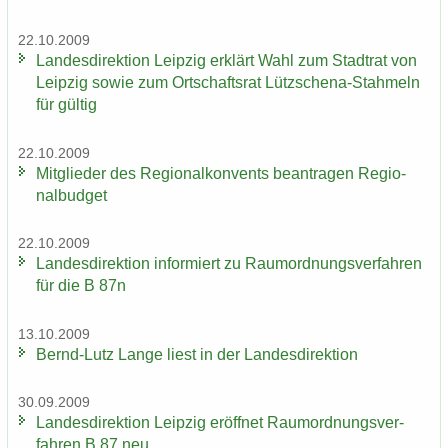
22.10.2009
Lan­des­di­rek­ti­on Leip­zig er­klärt Wahl zum Stadt­rat von
Leip­zig sowie zum Ort­schafts­rat Lützschena-​Stahmeln
für gül­tig
22.10.2009
Mit­glie­der des Re­gio­nal­kon­vents be­an­tra­gen Re­gio­
nal­bud­get
22.10.2009
Lan­des­di­rek­ti­on in­for­miert zu Raum­ord­nungs­ver­fah­ren
für die B 87n
13.10.2009
Bernd-​Lutz Lange liest in der Lan­des­di­rek­ti­on
30.09.2009
Lan­des­di­rek­ti­on Leip­zig er­öff­net Raum­ord­nungs­ver­
fah­ren B 87 neu