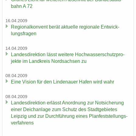
bahn A 72
16.04.2009
Re­gio­nal­kon­vent berät ak­tu­el­le re­gio­na­le Ent­wick­
lungs­fra­gen
14.04.2009
Lan­des­di­rek­ti­on lässt wei­te­re Hoch­was­ser­schutz­pro­
jek­te im Land­kreis Nord­sach­sen zu
08.04.2009
Eine Vi­si­on für den Lin­de­nau­er Hafen wird wahr
08.04.2009
Lan­des­di­rek­ti­on er­lässt An­ord­nung zur Not­si­che­rung
einer Deich­an­la­ge zum Schutz des Stadt­ge­bie­tes
Leip­zig und zur Durch­füh­rung eines Plan­fest­stel­lungs­
ver­fah­rens