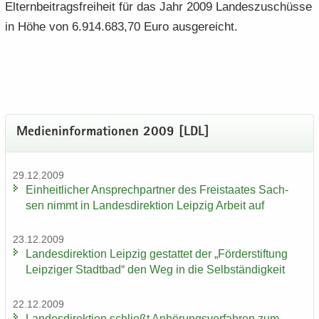
El­tern­bei­trags­frei­heit für das Jahr 2009 Lan­des­zu­schüs­se
in Höhe von 6.914.683,70 Euro aus­ge­reicht.
Me­di­en­in­for­ma­tio­nen 2009 [LDL]
29.12.2009
Ein­heit­li­cher An­sprech­part­ner des Frei­staa­tes Sach­
sen nimmt in Lan­des­di­rek­ti­on Leip­zig Ar­beit auf
23.12.2009
Lan­des­di­rek­ti­on Leip­zig ge­stat­tet der „För­der­stif­tung
Leip­zi­ger Stadt­bad“ den Weg in die Selb­stän­dig­keit
22.12.2009
Lan­des­di­rek­ti­on schließt An­hö­rungs­ver­fah­ren zum