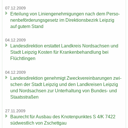
07.12.2009
Er­tei­lung von Li­ni­en­ge­neh­mi­gun­gen nach dem Per­so­
nen­be­för­de­rungs­ge­setz im Di­rek­ti­ons­be­zirk Leip­zig
auf gutem Stand
04.12.2009
Lan­des­di­rek­ti­on er­stat­tet Land­kreis Nord­sach­sen und
Stadt Leip­zig Kos­ten für Kran­ken­be­hand­lung bei
Flücht­lin­gen
04.12.2009
Lan­des­di­rek­ti­on ge­neh­migt Zweck­ver­ein­ba­run­gen zwi­
schen der Stadt Leip­zig und den Land­krei­sen Leip­zig
und Nord­sach­sen zur Un­ter­hal­tung von Bundes-​ und
Staats­stra­ßen
27.11.2009
Bau­recht für Aus­bau des Kno­ten­punk­tes S 4/K 7422
süd­west­lich von Zschett­gau