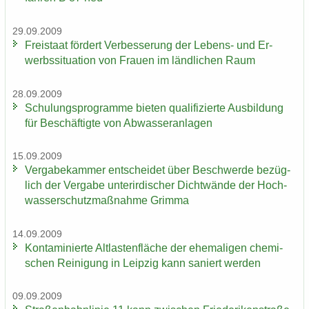
29.09.2009
Frei­staat för­dert Ver­bes­se­rung der Lebens-​ und Er­
werbs­si­tua­ti­on von Frau­en im länd­li­chen Raum
28.09.2009
Schu­lungs­pro­gram­me bie­ten qua­li­fi­zier­te Aus­bil­dung
für Be­schäf­tig­te von Ab­was­ser­an­la­gen
15.09.2009
Ver­ga­be­kam­mer ent­schei­det über Be­schwer­de be­züg­
lich der Ver­ga­be un­ter­ir­di­scher Dicht­wän­de der Hoch­
was­ser­schutz­maß­nah­me Grim­ma
14.09.2009
Kon­ta­mi­nier­te Alt­las­ten­flä­che der ehe­ma­li­gen che­mi­
schen Rei­ni­gung in Leip­zig kann sa­niert wer­den
09.09.2009