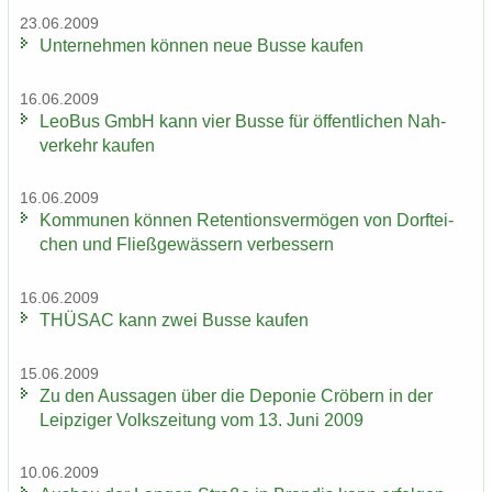
23.06.2009
Un­ter­neh­men kön­nen neue Busse kau­fen
16.06.2009
LeoBus GmbH kann vier Busse für öf­fent­li­chen Nah­
ver­kehr kau­fen
16.06.2009
Kom­mu­nen kön­nen Re­ten­ti­ons­ver­mö­gen von Dorf­tei­
chen und Fließ­ge­wäs­sern ver­bes­sern
16.06.2009
THÜ­SAC kann zwei Busse kau­fen
15.06.2009
Zu den Aus­sa­gen über die De­po­nie Crö­bern in der
Leip­zi­ger Volks­zei­tung vom 13. Juni 2009
10.06.2009