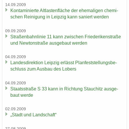
14.09.2009
Kon­ta­mi­nier­te Alt­las­ten­flä­che der ehe­ma­li­gen che­mi­
schen Rei­ni­gung in Leip­zig kann sa­niert wer­den
09.09.2009
Stra­ßen­bahn­li­nie 11 kann zwi­schen Frie­de­ri­ken­stra­ße
und New­ton­stra­ße aus­ge­baut wer­den
04.09.2009
Lan­des­di­rek­ti­on Leip­zig er­lässt Plan­fest­stel­lungs­be­
schluss zum Aus­bau des Lobers
04.09.2009
Staats­stra­ße S 33 kann in Rich­tung Stau­chitz aus­ge­
baut werde
02.09.2009
„Stadt und Land­schaft“
27.08.2009