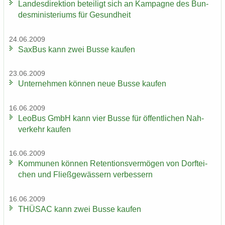
Lan­des­di­rek­ti­on be­tei­ligt sich an Kam­pa­gne des Bun­
des­mi­nis­te­ri­ums für Ge­sund­heit
24.06.2009
Sax­Bus kann zwei Busse kau­fen
23.06.2009
Un­ter­neh­men kön­nen neue Busse kau­fen
16.06.2009
LeoBus GmbH kann vier Busse für öf­fent­li­chen Nah­
ver­kehr kau­fen
16.06.2009
Kom­mu­nen kön­nen Re­ten­ti­ons­ver­mö­gen von Dorf­tei­
chen und Fließ­ge­wäs­sern ver­bes­sern
16.06.2009
THÜ­SAC kann zwei Busse kau­fen