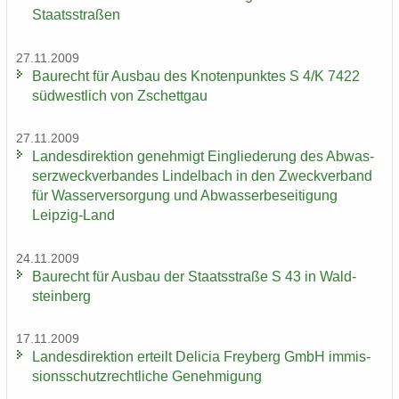
Staats­stra­ßen
27.11.2009
Bau­recht für Aus­bau des Kno­ten­punk­tes S 4/K 7422
süd­west­lich von Zschett­gau
27.11.2009
Lan­des­di­rek­ti­on ge­neh­migt Ein­glie­de­rung des Ab­was­
ser­zweck­ver­ban­des Lindel­bach in den Zweck­ver­band
für Was­ser­ver­sor­gung und Ab­was­ser­be­sei­ti­gung
Leipzig-​Land
24.11.2009
Bau­recht für Aus­bau der Staats­stra­ße S 43 in Wald­
stein­berg
17.11.2009
Lan­des­di­rek­ti­on er­teilt De­li­cia Frey­berg GmbH im­mis­
si­ons­schutz­recht­li­che Ge­neh­mi­gung