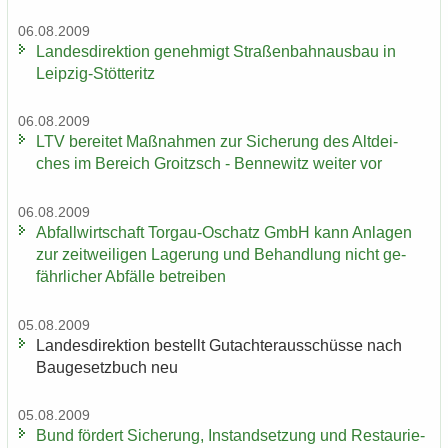
06.08.2009
Lan­des­di­rek­ti­on ge­neh­migt Stra­ßen­bahn­aus­bau in
Leipzig-​Stötteritz
06.08.2009
LTV be­rei­tet Maß­nah­men zur Si­che­rung des Alt­dei­
ches im Be­reich Groitzsch - Ben­ne­witz wei­ter vor
06.08.2009
Ab­fall­wirt­schaft Torgau-​Oschatz GmbH kann An­la­gen
zur zeit­wei­li­gen La­ge­rung und Be­hand­lung nicht ge­
fähr­li­cher Ab­fäl­le be­trei­ben
05.08.2009
Lan­des­di­rek­ti­on be­stellt Gut­ach­ter­aus­schüs­se nach
Bau­ge­setz­buch neu
05.08.2009
Bund för­dert Si­che­rung, In­stand­set­zung und Re­stau­rie­