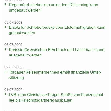
Re­gen­rück­hal­te­be­cken unter dem Dittrich­ring kann
um­ge­baut wer­den
08.07.2009
Er­satz für Schre­ber­brü­cke über Els­ter­mühl­gra­ben kann
ge­baut wer­den
06.07.2009
Kreis­stra­ße zwi­schen Bern­bruch und Lau­ter­bach kann
aus­ge­baut wer­den
02.07.2009
Tor­gau­er Rei­se­un­ter­neh­men er­hält fi­nan­zi­el­le Un­ter­
stüt­zung
01.07.2009
LVB kann Gleis­tras­se Pra­ger Stra­ße von Fran­zo­sen­al­
lee bis Fried­hofs­gärt­ne­rei aus­bau­en