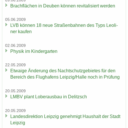
09.06.2009
Brach­flä­chen in Deu­ben kön­nen re­vi­ta­li­siert wer­den
05.06.2009
LVB kön­nen 18 neue Stra­ßen­bah­nen des Typs Leo­li­
ner kau­fen
02.06.2009
Phy­sik im Kin­der­gar­ten
22.05.2009
Et­wa­ige Än­de­rung des Nacht­schutz­ge­bie­tes für den
Be­reich des Flug­ha­fens Leip­zig/Halle noch in Prü­fung
20.05.2009
LMBV plant Lober­aus­bau in De­litzsch
20.05.2009
Lan­des­di­rek­ti­on Leip­zig ge­neh­migt Haus­halt der Stadt
Leip­zig