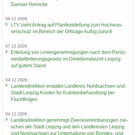
Sa­mu­el Hei­ni­cke
08.12.2009
LTV zieht An­trag auf Plan­fest­stel­lung zum Hoch­was­
ser­schutz im Be­reich der Orts­la­ge Außig zu­rück
07.12.2009
Er­tei­lung von Li­ni­en­ge­neh­mi­gun­gen nach dem Per­so­
nen­be­för­de­rungs­ge­setz im Di­rek­ti­ons­be­zirk Leip­zig
auf gutem Stand
04.12.2009
Lan­des­di­rek­ti­on er­stat­tet Land­kreis Nord­sach­sen und
Stadt Leip­zig Kos­ten für Kran­ken­be­hand­lung bei
Flücht­lin­gen
04.12.2009
Lan­des­di­rek­ti­on ge­neh­migt Zweck­ver­ein­ba­run­gen zwi­
schen der Stadt Leip­zig und den Land­krei­sen Leip­zig
und Nord­sach­sen zur Un­ter­hal­tung von Bundes-​ und