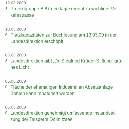
12.03.2009
Pro­jekt­grup­pe B 87 neu tagte er­neut zu wich­ti­ger Ver­
kehrs­tras­se
10.03.2009
Platz­ka­pa­zi­tä­ten zur Buch­le­sung am 13.03.09 in der
Lan­des­di­rek­ti­on er­schöpft
06.03.2009
Lan­des­di­rek­ti­on gibt „Dr. Sieg­fried Krüger-​Stiftung“ grü­
nes Licht
05.03.2009
Flä­che der ehe­ma­li­gen In­dus­tri­el­len Ab­setz­an­la­ge
Böh­len kann re­na­tu­riert wer­den
05.03.2009
Lan­des­di­rek­ti­on ge­neh­migt um­fas­sen­de In­stand­set­
zung der Tal­sper­re Döll­nitz­see