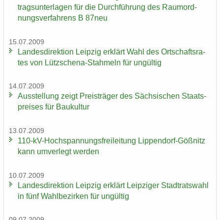
trags­un­ter­la­gen für die Durch­füh­rung des Raum­ord­
nungs­ver­fah­rens B 87neu
15.07.2009
Lan­des­di­rek­ti­on Leip­zig er­klärt Wahl des Ort­schafts­ra­
tes von Lützschena-​Stahmeln für un­gül­tig
14.07.2009
Aus­stel­lung zeigt Preis­trä­ger des Säch­si­schen Staats­
prei­ses für Bau­kul­tur
13.07.2009
110-​kV-Hochspannungsfreileitung Lippendorf-​Gößnitz
kann um­ver­legt wer­den
10.07.2009
Lan­des­di­rek­ti­on Leip­zig er­klärt Leip­zi­ger Stadt­rats­wahl
in fünf Wahl­be­zir­ken für un­gül­tig
09.07.2009