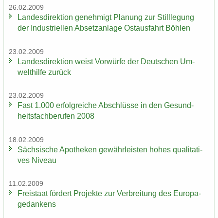
26.02.2009
Lan­des­di­rek­ti­on ge­neh­migt Pla­nung zur Still­le­gung
der In­dus­tri­el­len Ab­setz­an­la­ge Ost­aus­fahrt Böh­len
23.02.2009
Lan­des­di­rek­ti­on weist Vor­wür­fe der Deut­schen Um­
welt­hil­fe zu­rück
23.02.2009
Fast 1.000 er­folg­rei­che Ab­schlüs­se in den Ge­sund­
heits­fach­be­ru­fen 2008
18.02.2009
Säch­si­sche Apo­the­ken ge­währ­leis­ten hohes qua­li­ta­ti­
ves Ni­veau
11.02.2009
Frei­staat för­dert Pro­jek­te zur Ver­brei­tung des Eu­ro­pa­
ge­dan­kens