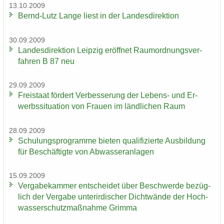
13.10.2009
Bernd-​Lutz Lange liest in der Lan­des­di­rek­ti­on
30.09.2009
Lan­des­di­rek­ti­on Leip­zig er­öff­net Raum­ord­nungs­ver­
fah­ren B 87 neu
29.09.2009
Frei­staat för­dert Ver­bes­se­rung der Lebens-​ und Er­
werbs­si­tua­ti­on von Frau­en im länd­li­chen Raum
28.09.2009
Schu­lungs­pro­gram­me bie­ten qua­li­fi­zier­te Aus­bil­dung
für Be­schäf­tig­te von Ab­was­ser­an­la­gen
15.09.2009
Ver­ga­be­kam­mer ent­schei­det über Be­schwer­de be­züg­
lich der Ver­ga­be un­ter­ir­di­scher Dicht­wän­de der Hoch­
was­ser­schutz­maß­nah­me Grim­ma