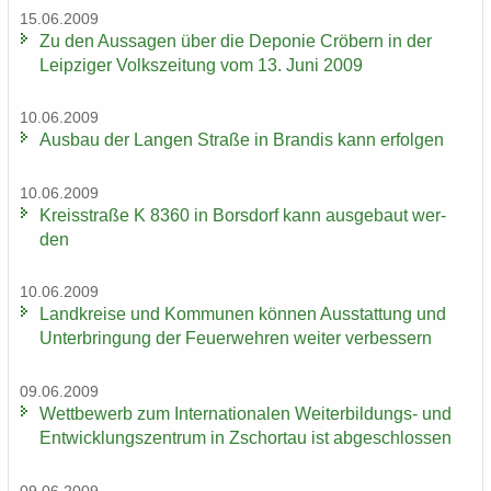
15.06.2009
Zu den Aus­sa­gen über die De­po­nie Crö­bern in der
Leip­zi­ger Volks­zei­tung vom 13. Juni 2009
10.06.2009
Aus­bau der Lan­gen Stra­ße in Bran­dis kann er­fol­gen
10.06.2009
Kreis­stra­ße K 8360 in Bors­dorf kann aus­ge­baut wer­
den
10.06.2009
Land­krei­se und Kom­mu­nen kön­nen Aus­stat­tung und
Un­ter­brin­gung der Feu­er­weh­ren wei­ter ver­bes­sern
09.06.2009
Wett­be­werb zum In­ter­na­tio­na­len Weiterbildungs-​ und
Ent­wick­lungs­zen­trum in Zschor­tau ist ab­ge­schlos­sen