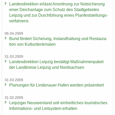
Lan­des­di­rek­ti­on er­lässt An­ord­nung zur Not­si­che­rung
einer Deich­an­la­ge zum Schutz des Stadt­ge­bie­tes
Leip­zig und zur Durch­füh­rung eines Plan­fest­stel­lungs­
ver­fah­rens
06.04.2009
Bund för­dert Si­che­rung, In­stand­hal­tung und Re­stau­ra­
ti­on von Kul­tur­denk­ma­len
31.03.2009
Lan­des­di­rek­ti­on Leip­zig be­stä­tigt Maß­nah­men­pa­ket
der Land­krei­se Leip­zig und Nord­sach­sen
31.03.2009
Pla­nun­gen für Lin­de­nau­er Hafen wer­den prä­sen­tiert
31.03.2009
Leip­zi­ger Neu­seen­land soll ein­heit­li­ches tou­ris­ti­sches
Informations-​ und Leit­sys­tem er­hal­ten