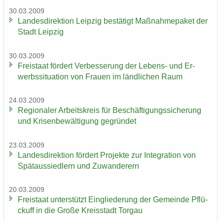
30.03.2009
Lan­des­di­rek­ti­on Leip­zig be­stä­tigt Maß­nah­me­pa­ket der
Stadt Leip­zig
30.03.2009
Frei­staat för­dert Ver­bes­se­rung der Lebens-​ und Er­
werbs­si­tua­ti­on von Frau­en im länd­li­chen Raum
24.03.2009
Re­gio­na­ler Ar­beits­kreis für Be­schäf­ti­gungs­si­che­rung
und Kri­sen­be­wäl­ti­gung ge­grün­det
23.03.2009
Lan­des­di­rek­ti­on för­dert Pro­jek­te zur In­te­gra­ti­on von
Spät­aus­sied­lern und Zu­wan­de­rern
20.03.2009
Frei­staat un­ter­stützt Ein­glie­de­rung der Ge­mein­de Pflü­
ckuff in die Große Kreis­stadt Tor­gau