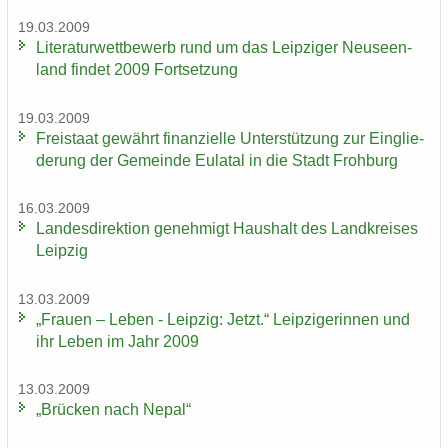
19.03.2009
Li­te­ra­tur­wett­be­werb rund um das Leip­zi­ger Neu­seen­
land fin­det 2009 Fort­set­zung
19.03.2009
Frei­staat ge­währt fi­nan­zi­el­le Un­ter­stüt­zung zur Ein­glie­
de­rung der Ge­mein­de Eu­la­tal in die Stadt Froh­burg
16.03.2009
Lan­des­di­rek­ti­on ge­neh­migt Haus­halt des Land­krei­ses
Leip­zig
13.03.2009
„Frau­en – Leben - Leip­zig: Jetzt.“ Leip­zi­ge­rin­nen und
ihr Leben im Jahr 2009
13.03.2009
„Brü­cken nach Nepal“