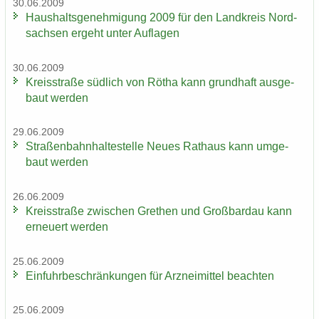
30.06.2009
Haus­halts­ge­neh­mi­gung 2009 für den Land­kreis Nord­
sach­sen er­geht unter Auf­la­gen
30.06.2009
Kreis­stra­ße süd­lich von Rötha kann grund­haft aus­ge­
baut wer­den
29.06.2009
Stra­ßen­bahn­hal­te­stel­le Neues Rat­haus kann um­ge­
baut wer­den
26.06.2009
Kreis­stra­ße zwi­schen Gre­then und Groß­bardau kann
er­neu­ert wer­den
25.06.2009
Ein­fuhr­be­schrän­kun­gen für Arz­nei­mit­tel be­ach­ten
25.06.2009