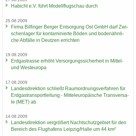
Ha­bicht e.V. führt Mo­dell­flug­schau durch
25.08.2009
Firma Bil­fin­ger Ber­ger Ent­sor­gung Ost GmbH darf Zwi­
schen­la­ger für kon­ta­mi­nier­te Böden und bo­den­ähn­li­
che Ab­fäl­le in Deut­zen er­rich­ten
19.08.2009
Erd­gas­tras­se er­höht Ver­sor­gungs­si­cher­heit in Mittel-​
und West­eu­ro­pa
17.08.2009
Lan­des­di­rek­ti­on schließt Raum­ord­nungs­ver­fah­ren für
Erd­gas­trans­port­lei­tung - Mit­tel­eu­ro­päi­sche Trans­ver­sa­
le (MET) ab
14.08.2009
Lan­des­di­rek­ti­on ver­grö­ßert Nacht­schutz­ge­biet für den
Be­reich des Flug­ha­fens Leip­zig/Halle um 44 km²