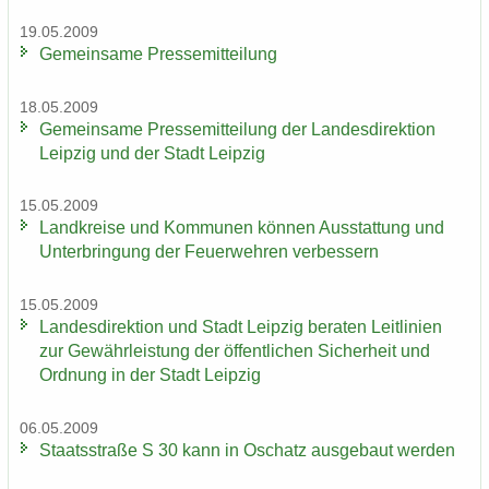
19.05.2009
Ge­mein­sa­me Pres­se­mit­tei­lung
18.05.2009
Ge­mein­sa­me Pres­se­mit­tei­lung der Lan­des­di­rek­ti­on
Leip­zig und der Stadt Leip­zig
15.05.2009
Land­krei­se und Kom­mu­nen kön­nen Aus­stat­tung und
Un­ter­brin­gung der Feu­er­weh­ren ver­bes­sern
15.05.2009
Lan­des­di­rek­ti­on und Stadt Leip­zig be­ra­ten Leit­li­ni­en
zur Ge­währ­leis­tung der öf­fent­li­chen Si­cher­heit und
Ord­nung in der Stadt Leip­zig
06.05.2009
Staats­stra­ße S 30 kann in Oschatz aus­ge­baut wer­den