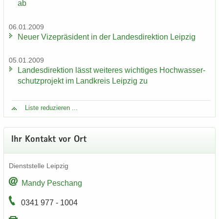
ab
06.01.2009
Neuer Vi­ze­prä­si­dent in der Lan­des­di­rek­ti­on Leip­zig
05.01.2009
Lan­des­di­rek­ti­on lässt wei­te­res wich­ti­ges Hoch­was­ser­
schutz­pro­jekt im Land­kreis Leip­zig zu
Liste re­du­zie­ren ...
Ihr Kon­takt vor Ort
Dienst­stel­le Leip­zig
Mandy Peschang
0341 977 - 1004