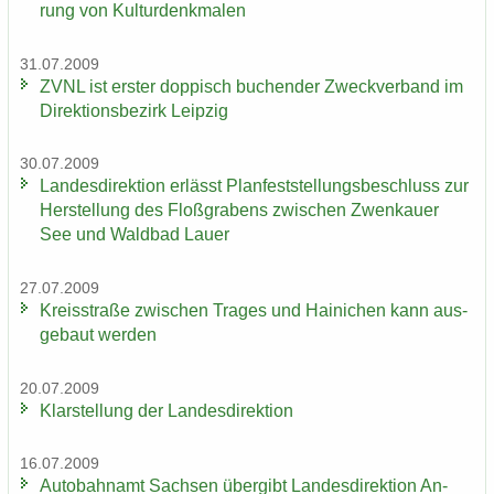
rung von Kul­tur­denk­ma­len
31.07.2009
ZVNL ist ers­ter dop­pisch bu­chen­der Zweck­ver­band im
Di­rek­ti­ons­be­zirk Leip­zig
30.07.2009
Lan­des­di­rek­ti­on er­lässt Plan­fest­stel­lungs­be­schluss zur
Her­stel­lung des Floß­gra­bens zwi­schen Zwenkau­er
See und Wald­bad Lauer
27.07.2009
Kreis­stra­ße zwi­schen Tra­ges und Hai­ni­chen kann aus­
ge­baut wer­den
20.07.2009
Klar­stel­lung der Lan­des­di­rek­ti­on
16.07.2009
Au­to­bahn­amt Sach­sen über­gibt Lan­des­di­rek­ti­on An­