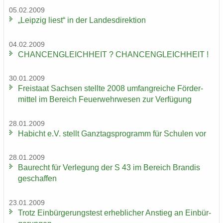
05.02.2009
„Leip­zig liest“ in der Lan­des­di­rek­ti­on
04.02.2009
CHAN­CEN­GLEICH­HEIT ? CHAN­CEN­GLEICH­HEIT !
30.01.2009
Frei­staat Sach­sen stell­te 2008 um­fang­rei­che För­der­
mit­tel im Be­reich Feu­er­wehr­we­sen zur Ver­fü­gung
28.01.2009
Ha­bicht e.V. stellt Ganz­tags­pro­gramm für Schu­len vor
28.01.2009
Bau­recht für Ver­le­gung der S 43 im Be­reich Bran­dis
ge­schaf­fen
23.01.2009
Trotz Ein­bür­ge­rungs­test er­heb­li­cher An­stieg an Ein­bür­