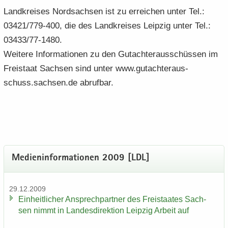
Land­krei­ses Nord­sach­sen ist zu er­rei­chen unter Tel.:
03421/779-400, die des Land­krei­ses Leip­zig unter Tel.:
03433/77-1480.
Wei­te­re In­for­ma­tio­nen zu den Gut­ach­ter­aus­schüs­sen im
Frei­staat Sach­sen sind unter www.gut­ach­ter­aus­
schuss.sach­sen.de ab­ruf­bar.
Me­di­en­in­for­ma­tio­nen 2009 [LDL]
29.12.2009
Ein­heit­li­cher An­sprech­part­ner des Frei­staa­tes Sach­
sen nimmt in Lan­des­di­rek­ti­on Leip­zig Ar­beit auf