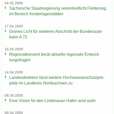
04.05.2009
Säch­si­sche Staats­re­gie­rung ver­ein­heit­licht För­de­rung
im Be­reich Kin­der­ta­ges­stät­ten
27.04.2009
Grü­nes Licht für wei­te­ren Ab­schnitt der Bun­des­au­to­
bahn A 72
16.04.2009
Re­gio­nal­kon­vent berät ak­tu­el­le re­gio­na­le Ent­wick­
lungs­fra­gen
14.04.2009
Lan­des­di­rek­ti­on lässt wei­te­re Hoch­was­ser­schutz­pro­
jek­te im Land­kreis Nord­sach­sen zu
08.04.2009
Eine Vi­si­on für den Lin­de­nau­er Hafen wird wahr
08.04.2009