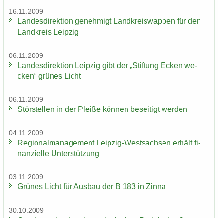
16.11.2009
Lan­des­di­rek­ti­on ge­neh­migt Land­kreis­wap­pen für den
Land­kreis Leip­zig
06.11.2009
Lan­des­di­rek­ti­on Leip­zig gibt der „Stif­tung Ecken we­
cken“ grü­nes Licht
06.11.2009
Stör­stel­len in der Plei­ße kön­nen be­sei­tigt wer­den
04.11.2009
Re­gio­nal­ma­nage­ment Leipzig-​Westsachsen er­hält fi­
nan­zi­el­le Un­ter­stüt­zung
03.11.2009
Grü­nes Licht für Aus­bau der B 183 in Zinna
30.10.2009