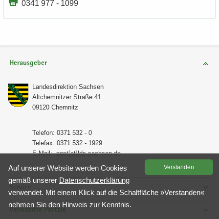
0341 977 - 1099
Herausgeber
Lan­des­di­rek­ti­on Sach­sen
Alt­chem­nit­zer Stra­ße 41
09120 Chem­nitz
Te­le­fon: 0371 532 - 0
Te­le­fax: 0371 532 - 1929
E-​Mail:
post[at]lds.sach­sen.de
Auf un­se­rer Web­site wer­den Coo­kies
Ver­stan­den
gemäß un­se­rer
Da­ten­schutz­er­klä­rung
Service
ver­wen­det. Mit einem Klick auf die Schalt­flä­che »Ver­stan­den«
neh­men Sie den Hin­weis zur Kennt­nis.
Verwandte Portale