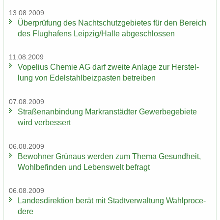
13.08.2009
Über­prü­fung des Nacht­schutz­ge­bie­tes für den Be­reich
des Flug­ha­fens Leip­zig/Halle ab­ge­schlos­sen
11.08.2009
Vo­pe­li­us Che­mie AG darf zwei­te An­la­ge zur Her­stel­
lung von Edel­stahl­beiz­pas­ten be­trei­ben
07.08.2009
Stra­ßen­an­bin­dung Markran­städ­ter Ge­wer­be­ge­bie­te
wird ver­bes­sert
06.08.2009
Be­woh­ner Grün­aus wer­den zum Thema Ge­sund­heit,
Wohl­be­fin­den und Le­bens­welt be­fragt
06.08.2009
Lan­des­di­rek­ti­on berät mit Stadt­ver­wal­tung Wahlpro­ce­
de­re