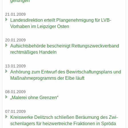
ge­run­gen
21.01.2009
Lan­des­di­rek­ti­on er­teilt Plan­ge­neh­mi­gung für LVB-​
Vorhaben im Leip­zi­ger Osten
20.01.2009
Auf­sichts­be­hör­de be­schei­nigt Ret­tungs­zweck­ver­band
recht­mä­ßi­ges Han­deln
13.01.2009
An­hö­rung zum Ent­wurf des Be­wirt­schaf­tungs­plans und
Maß­nah­me­pro­gramms der Elbe läuft
08.01.2009
„Ma­le­rei ohne Gren­zen“
07.01.2009
Kreis­wer­ke De­litzsch schlie­ßen Be­räu­mung des Zwi­
schen­la­gers für heiz­wertrei­che Frak­tio­nen in Sprö­da