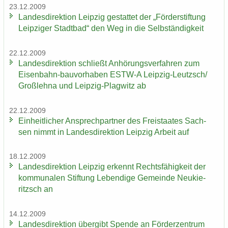
23.12.2009
Lan­des­di­rek­ti­on Leip­zig ge­stat­tet der „För­der­stif­tung
Leip­zi­ger Stadt­bad“ den Weg in die Selb­stän­dig­keit
22.12.2009
Lan­des­di­rek­ti­on schließt An­hö­rungs­ver­fah­ren zum
Eisenbahn-​bauvorhaben ESTW-​A Leipzig-​Leutzsch/
Groß­leh­na und Leipzig-​Plagwitz ab
22.12.2009
Ein­heit­li­cher An­sprech­part­ner des Frei­staa­tes Sach­
sen nimmt in Lan­des­di­rek­ti­on Leip­zig Ar­beit auf
18.12.2009
Lan­des­di­rek­ti­on Leip­zig er­kennt Rechts­fä­hig­keit der
kom­mu­na­len Stif­tung Le­ben­di­ge Ge­mein­de Neu­kie­
ritzsch an
14.12.2009
Lan­des­di­rek­ti­on über­gibt Spen­de an För­der­zen­trum