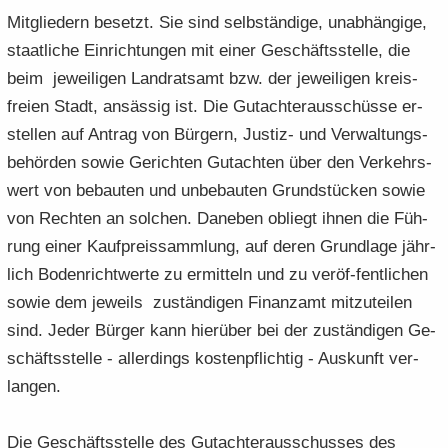
Mit­glie­dern be­setzt. Sie sind selb­stän­di­ge, un­ab­hän­gi­ge,
staat­li­che Ein­rich­tun­gen mit einer Ge­schäfts­stel­le, die
beim je­wei­li­gen Land­rats­amt bzw. der je­wei­li­gen kreis­
frei­en Stadt, an­säs­sig ist. Die Gut­ach­ter­aus­schüs­se er­
stel­len auf An­trag von Bür­gern, Justiz-​ und Ver­wal­tungs­
be­hör­den sowie Ge­rich­ten Gut­ach­ten über den Ver­kehrs­
wert von be­bau­ten und un­be­bau­ten Grund­stü­cken sowie
von Rech­ten an sol­chen. Da­ne­ben ob­liegt ihnen die Füh­
rung einer Kauf­preis­samm­lung, auf deren Grund­la­ge jähr­
lich Bo­den­richt­wer­te zu er­mit­teln und zu veröf-​fentlichen
sowie dem je­weils zu­stän­di­gen Fi­nanz­amt mit­zu­tei­len
sind. Jeder Bür­ger kann hier­über bei der zu­stän­di­gen Ge­
schäfts­stel­le - al­ler­dings kos­ten­pflich­tig - Aus­kunft ver­
lan­gen.
Die Ge­schäfts­stel­le des Gut­ach­ter­aus­schus­ses des