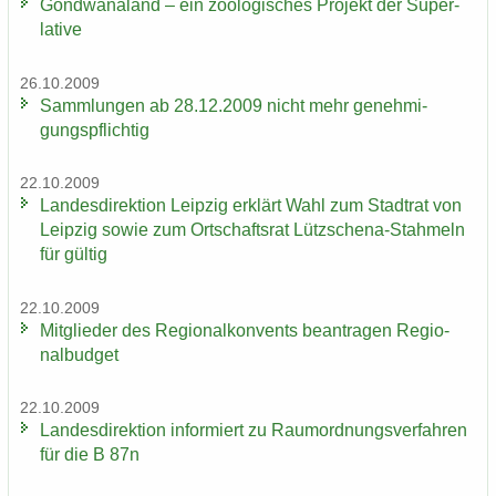
Gond­wa­na­land – ein zoo­lo­gi­sches Pro­jekt der Su­per­
la­ti­ve
26.10.2009
Samm­lun­gen ab 28.12.2009 nicht mehr ge­neh­mi­
gungs­pflich­tig
22.10.2009
Lan­des­di­rek­ti­on Leip­zig er­klärt Wahl zum Stadt­rat von
Leip­zig sowie zum Ort­schafts­rat Lützschena-​Stahmeln
für gül­tig
22.10.2009
Mit­glie­der des Re­gio­nal­kon­vents be­an­tra­gen Re­gio­
nal­bud­get
22.10.2009
Lan­des­di­rek­ti­on in­for­miert zu Raum­ord­nungs­ver­fah­ren
für die B 87n