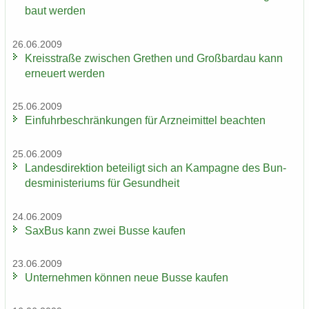
baut wer­den
26.06.2009
Kreis­stra­ße zwi­schen Gre­then und Groß­bardau kann
er­neu­ert wer­den
25.06.2009
Ein­fuhr­be­schrän­kun­gen für Arz­nei­mit­tel be­ach­ten
25.06.2009
Lan­des­di­rek­ti­on be­tei­ligt sich an Kam­pa­gne des Bun­
des­mi­nis­te­ri­ums für Ge­sund­heit
24.06.2009
Sax­Bus kann zwei Busse kau­fen
23.06.2009
Un­ter­neh­men kön­nen neue Busse kau­fen