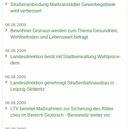
Stra­ßen­an­bin­dung Markran­städ­ter Ge­wer­be­ge­bie­te
wird ver­bes­sert
06.08.2009
Be­woh­ner Grün­aus wer­den zum Thema Ge­sund­heit,
Wohl­be­fin­den und Le­bens­welt be­fragt
06.08.2009
Lan­des­di­rek­ti­on berät mit Stadt­ver­wal­tung Wahlpro­ce­
de­re
06.08.2009
Lan­des­di­rek­ti­on ge­neh­migt Stra­ßen­bahn­aus­bau in
Leipzig-​Stötteritz
06.08.2009
LTV be­rei­tet Maß­nah­men zur Si­che­rung des Alt­dei­
ches im Be­reich Groitzsch - Ben­ne­witz wei­ter vor