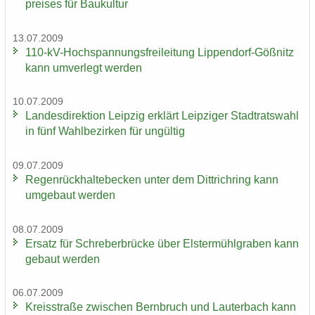
prei­ses für Bau­kul­tur
13.07.2009
110-​kV-Hochspannungsfreileitung Lippendorf-​Gößnitz
kann um­ver­legt wer­den
10.07.2009
Lan­des­di­rek­ti­on Leip­zig er­klärt Leip­zi­ger Stadt­rats­wahl
in fünf Wahl­be­zir­ken für un­gül­tig
09.07.2009
Re­gen­rück­hal­te­be­cken unter dem Dittrich­ring kann
um­ge­baut wer­den
08.07.2009
Er­satz für Schre­ber­brü­cke über Els­ter­mühl­gra­ben kann
ge­baut wer­den
06.07.2009
Kreis­stra­ße zwi­schen Bern­bruch und Lau­ter­bach kann