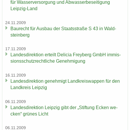
für Was­ser­ver­sor­gung und Ab­was­ser­be­sei­ti­gung
Leipzig-​Land
24.11.2009
Bau­recht für Aus­bau der Staats­stra­ße S 43 in Wald­
stein­berg
17.11.2009
Lan­des­di­rek­ti­on er­teilt De­li­cia Frey­berg GmbH im­mis­
si­ons­schutz­recht­li­che Ge­neh­mi­gung
16.11.2009
Lan­des­di­rek­ti­on ge­neh­migt Land­kreis­wap­pen für den
Land­kreis Leip­zig
06.11.2009
Lan­des­di­rek­ti­on Leip­zig gibt der „Stif­tung Ecken we­
cken“ grü­nes Licht
06.11.2009