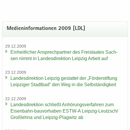
Me­di­en­in­for­ma­tio­nen 2009 [LDL]
29.12.2009
Ein­heit­li­cher An­sprech­part­ner des Frei­staa­tes Sach­
sen nimmt in Lan­des­di­rek­ti­on Leip­zig Ar­beit auf
23.12.2009
Lan­des­di­rek­ti­on Leip­zig ge­stat­tet der „För­der­stif­tung
Leip­zi­ger Stadt­bad“ den Weg in die Selb­stän­dig­keit
22.12.2009
Lan­des­di­rek­ti­on schließt An­hö­rungs­ver­fah­ren zum
Eisenbahn-​bauvorhaben ESTW-​A Leipzig-​Leutzsch/
Groß­leh­na und Leipzig-​Plagwitz ab