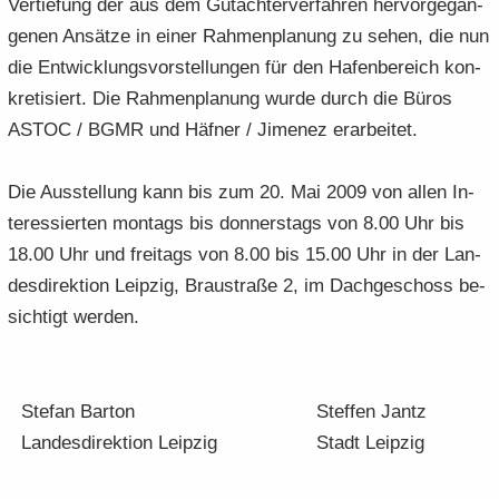
Ver­tie­fung der aus dem Gut­ach­ter­ver­fah­ren her­vor­ge­gan­
ge­nen An­sät­ze in einer Rah­men­pla­nung zu sehen, die nun
die Ent­wick­lungs­vor­stel­lun­gen für den Ha­fen­be­reich kon­
kre­ti­siert. Die Rah­men­pla­nung wurde durch die Büros
ASTOC / BGMR und Häf­ner / Ji­me­nez er­ar­bei­tet.
Die Aus­stel­lung kann bis zum 20. Mai 2009 von allen In­
ter­es­sier­ten mon­tags bis don­ners­tags von 8.00 Uhr bis
18.00 Uhr und frei­tags von 8.00 bis 15.00 Uhr in der Lan­
des­di­rek­ti­on Leip­zig, Brau­stra­ße 2, im Dach­ge­schoss be­
sich­tigt wer­den.
Ste­fan Bar­ton
Stef­fen Jantz
Lan­des­di­rek­ti­on Leip­zig
Stadt Leip­zig