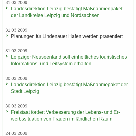
31.03.2009
Lan­des­di­rek­ti­on Leip­zig be­stä­tigt Maß­nah­men­pa­ket
der Land­krei­se Leip­zig und Nord­sach­sen
31.03.2009
Pla­nun­gen für Lin­de­nau­er Hafen wer­den prä­sen­tiert
31.03.2009
Leip­zi­ger Neu­seen­land soll ein­heit­li­ches tou­ris­ti­sches
Informations-​ und Leit­sys­tem er­hal­ten
30.03.2009
Lan­des­di­rek­ti­on Leip­zig be­stä­tigt Maß­nah­me­pa­ket der
Stadt Leip­zig
30.03.2009
Frei­staat för­dert Ver­bes­se­rung der Lebens-​ und Er­
werbs­si­tua­ti­on von Frau­en im länd­li­chen Raum
24.03.2009