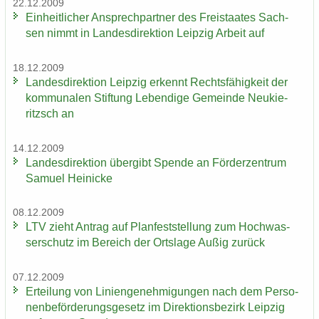
22.12.2009
Ein­heit­li­cher An­sprech­part­ner des Frei­staa­tes Sach­
sen nimmt in Lan­des­di­rek­ti­on Leip­zig Ar­beit auf
18.12.2009
Lan­des­di­rek­ti­on Leip­zig er­kennt Rechts­fä­hig­keit der
kom­mu­na­len Stif­tung Le­ben­di­ge Ge­mein­de Neu­kie­
ritzsch an
14.12.2009
Lan­des­di­rek­ti­on über­gibt Spen­de an För­der­zen­trum
Sa­mu­el Hei­ni­cke
08.12.2009
LTV zieht An­trag auf Plan­fest­stel­lung zum Hoch­was­
ser­schutz im Be­reich der Orts­la­ge Außig zu­rück
07.12.2009
Er­tei­lung von Li­ni­en­ge­neh­mi­gun­gen nach dem Per­so­
nen­be­för­de­rungs­ge­setz im Di­rek­ti­ons­be­zirk Leip­zig