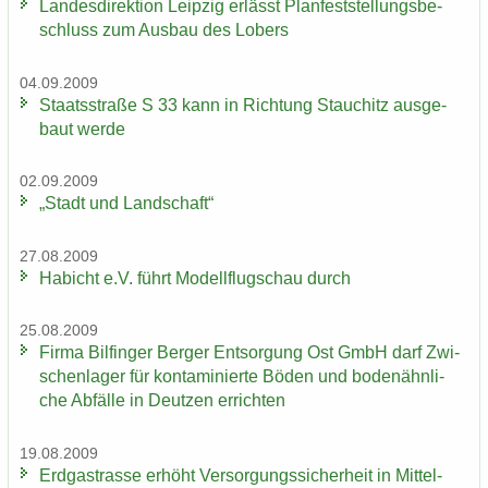
Lan­des­di­rek­ti­on Leip­zig er­lässt Plan­fest­stel­lungs­be­
schluss zum Aus­bau des Lobers
04.09.2009
Staats­stra­ße S 33 kann in Rich­tung Stau­chitz aus­ge­
baut werde
02.09.2009
„Stadt und Land­schaft“
27.08.2009
Ha­bicht e.V. führt Mo­dell­flug­schau durch
25.08.2009
Firma Bil­fin­ger Ber­ger Ent­sor­gung Ost GmbH darf Zwi­
schen­la­ger für kon­ta­mi­nier­te Böden und bo­den­ähn­li­
che Ab­fäl­le in Deut­zen er­rich­ten
19.08.2009
Erd­gas­tras­se er­höht Ver­sor­gungs­si­cher­heit in Mittel-​