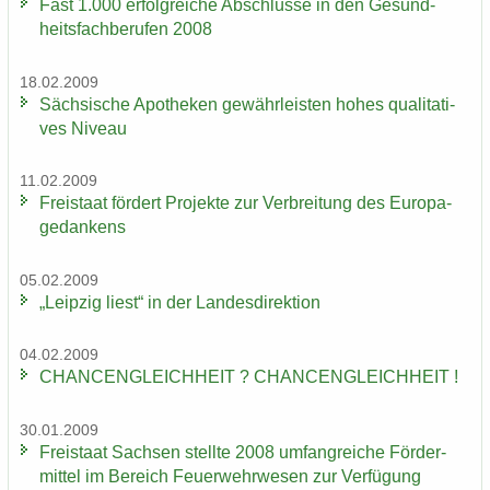
Fast 1.000 er­folg­rei­che Ab­schlüs­se in den Ge­sund­
heits­fach­be­ru­fen 2008
18.02.2009
Säch­si­sche Apo­the­ken ge­währ­leis­ten hohes qua­li­ta­ti­
ves Ni­veau
11.02.2009
Frei­staat för­dert Pro­jek­te zur Ver­brei­tung des Eu­ro­pa­
ge­dan­kens
05.02.2009
„Leip­zig liest“ in der Lan­des­di­rek­ti­on
04.02.2009
CHAN­CEN­GLEICH­HEIT ? CHAN­CEN­GLEICH­HEIT !
30.01.2009
Frei­staat Sach­sen stell­te 2008 um­fang­rei­che För­der­
mit­tel im Be­reich Feu­er­wehr­we­sen zur Ver­fü­gung