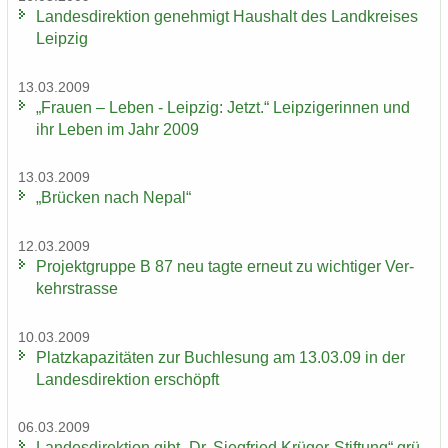
Lan­des­di­rek­ti­on ge­neh­migt Haus­halt des Land­krei­ses
Leip­zig
13.03.2009
„Frau­en – Leben - Leip­zig: Jetzt.“ Leip­zi­ge­rin­nen und
ihr Leben im Jahr 2009
13.03.2009
„Brü­cken nach Nepal“
12.03.2009
Pro­jekt­grup­pe B 87 neu tagte er­neut zu wich­ti­ger Ver­
kehrs­tras­se
10.03.2009
Platz­ka­pa­zi­tä­ten zur Buch­le­sung am 13.03.09 in der
Lan­des­di­rek­ti­on er­schöpft
06.03.2009
Lan­des­di­rek­ti­on gibt „Dr. Sieg­fried Krüger-​Stiftung“ grü­