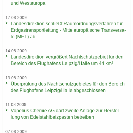
und West­eu­ro­pa
17.08.2009
Lan­des­di­rek­ti­on schließt Raum­ord­nungs­ver­fah­ren für
Erd­gas­trans­port­lei­tung - Mit­tel­eu­ro­päi­sche Trans­ver­sa­
le (MET) ab
14.08.2009
Lan­des­di­rek­ti­on ver­grö­ßert Nacht­schutz­ge­biet für den
Be­reich des Flug­ha­fens Leip­zig/Halle um 44 km²
13.08.2009
Über­prü­fung des Nacht­schutz­ge­bie­tes für den Be­reich
des Flug­ha­fens Leip­zig/Halle ab­ge­schlos­sen
11.08.2009
Vo­pe­li­us Che­mie AG darf zwei­te An­la­ge zur Her­stel­
lung von Edel­stahl­beiz­pas­ten be­trei­ben
07.08.2009