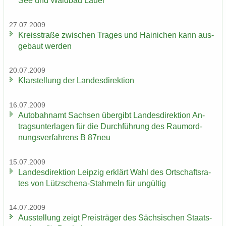
See und Wald­bad Lauer
27.07.2009
Kreis­stra­ße zwi­schen Tra­ges und Hai­ni­chen kann aus­
ge­baut wer­den
20.07.2009
Klar­stel­lung der Lan­des­di­rek­ti­on
16.07.2009
Au­to­bahn­amt Sach­sen über­gibt Lan­des­di­rek­ti­on An­
trags­un­ter­la­gen für die Durch­füh­rung des Raum­ord­
nungs­ver­fah­rens B 87neu
15.07.2009
Lan­des­di­rek­ti­on Leip­zig er­klärt Wahl des Ort­schafts­ra­
tes von Lützschena-​Stahmeln für un­gül­tig
14.07.2009
Aus­stel­lung zeigt Preis­trä­ger des Säch­si­schen Staats­