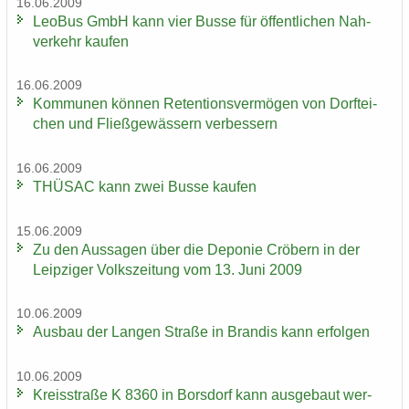
16.06.2009
LeoBus GmbH kann vier Busse für öf­fent­li­chen Nah­
ver­kehr kau­fen
16.06.2009
Kom­mu­nen kön­nen Re­ten­ti­ons­ver­mö­gen von Dorf­tei­
chen und Fließ­ge­wäs­sern ver­bes­sern
16.06.2009
THÜ­SAC kann zwei Busse kau­fen
15.06.2009
Zu den Aus­sa­gen über die De­po­nie Crö­bern in der
Leip­zi­ger Volks­zei­tung vom 13. Juni 2009
10.06.2009
Aus­bau der Lan­gen Stra­ße in Bran­dis kann er­fol­gen
10.06.2009
Kreis­stra­ße K 8360 in Bors­dorf kann aus­ge­baut wer­