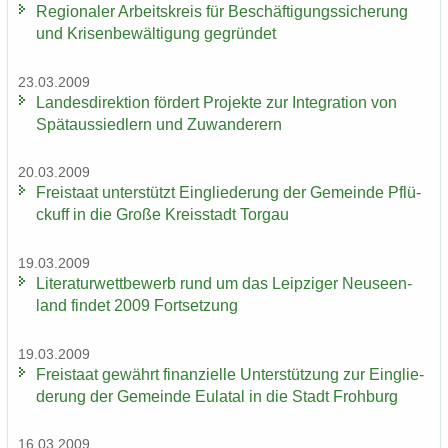
Re­gio­na­ler Ar­beits­kreis für Be­schäf­ti­gungs­si­che­rung
und Kri­sen­be­wäl­ti­gung ge­grün­det
23.03.2009
Lan­des­di­rek­ti­on för­dert Pro­jek­te zur In­te­gra­ti­on von
Spät­aus­sied­lern und Zu­wan­de­rern
20.03.2009
Frei­staat un­ter­stützt Ein­glie­de­rung der Ge­mein­de Pflü­
ckuff in die Große Kreis­stadt Tor­gau
19.03.2009
Li­te­ra­tur­wett­be­werb rund um das Leip­zi­ger Neu­seen­
land fin­det 2009 Fort­set­zung
19.03.2009
Frei­staat ge­währt fi­nan­zi­el­le Un­ter­stüt­zung zur Ein­glie­
de­rung der Ge­mein­de Eu­la­tal in die Stadt Froh­burg
16.03.2009