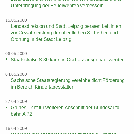
Un­ter­brin­gung der Feu­er­weh­ren ver­bes­sern
15.05.2009
Lan­des­di­rek­ti­on und Stadt Leip­zig be­ra­ten Leit­li­ni­en
zur Ge­währ­leis­tung der öf­fent­li­chen Si­cher­heit und
Ord­nung in der Stadt Leip­zig
06.05.2009
Staats­stra­ße S 30 kann in Oschatz aus­ge­baut wer­den
04.05.2009
Säch­si­sche Staats­re­gie­rung ver­ein­heit­licht För­de­rung
im Be­reich Kin­der­ta­ges­stät­ten
27.04.2009
Grü­nes Licht für wei­te­ren Ab­schnitt der Bun­des­au­to­
bahn A 72
16.04.2009