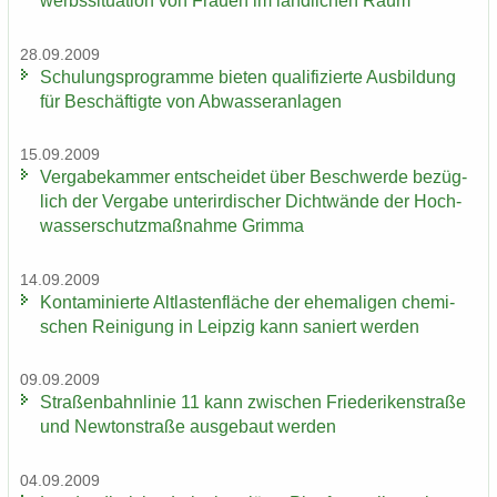
werbs­si­tua­ti­on von Frau­en im länd­li­chen Raum
28.09.2009
Schu­lungs­pro­gram­me bie­ten qua­li­fi­zier­te Aus­bil­dung
für Be­schäf­tig­te von Ab­was­ser­an­la­gen
15.09.2009
Ver­ga­be­kam­mer ent­schei­det über Be­schwer­de be­züg­
lich der Ver­ga­be un­ter­ir­di­scher Dicht­wän­de der Hoch­
was­ser­schutz­maß­nah­me Grim­ma
14.09.2009
Kon­ta­mi­nier­te Alt­las­ten­flä­che der ehe­ma­li­gen che­mi­
schen Rei­ni­gung in Leip­zig kann sa­niert wer­den
09.09.2009
Stra­ßen­bahn­li­nie 11 kann zwi­schen Frie­de­ri­ken­stra­ße
und New­ton­stra­ße aus­ge­baut wer­den
04.09.2009