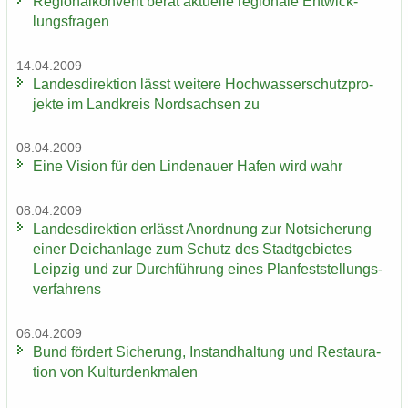
Re­gio­nal­kon­vent berät ak­tu­el­le re­gio­na­le Ent­wick­
lungs­fra­gen
14.04.2009
Lan­des­di­rek­ti­on lässt wei­te­re Hoch­was­ser­schutz­pro­
jek­te im Land­kreis Nord­sach­sen zu
08.04.2009
Eine Vi­si­on für den Lin­de­nau­er Hafen wird wahr
08.04.2009
Lan­des­di­rek­ti­on er­lässt An­ord­nung zur Not­si­che­rung
einer Deich­an­la­ge zum Schutz des Stadt­ge­bie­tes
Leip­zig und zur Durch­füh­rung eines Plan­fest­stel­lungs­
ver­fah­rens
06.04.2009
Bund för­dert Si­che­rung, In­stand­hal­tung und Re­stau­ra­
ti­on von Kul­tur­denk­ma­len