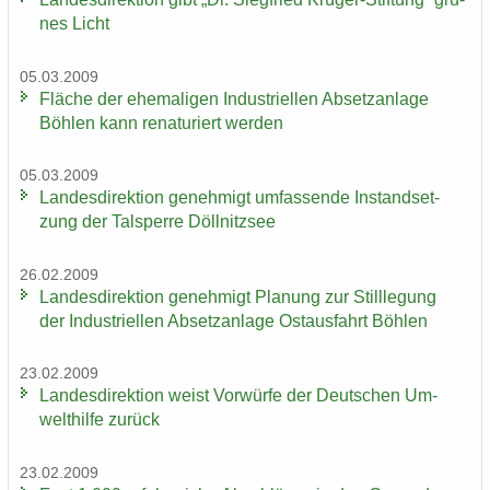
nes Licht
05.03.2009
Flä­che der ehe­ma­li­gen In­dus­tri­el­len Ab­setz­an­la­ge
Böh­len kann re­na­tu­riert wer­den
05.03.2009
Lan­des­di­rek­ti­on ge­neh­migt um­fas­sen­de In­stand­set­
zung der Tal­sper­re Döll­nitz­see
26.02.2009
Lan­des­di­rek­ti­on ge­neh­migt Pla­nung zur Still­le­gung
der In­dus­tri­el­len Ab­setz­an­la­ge Ost­aus­fahrt Böh­len
23.02.2009
Lan­des­di­rek­ti­on weist Vor­wür­fe der Deut­schen Um­
welt­hil­fe zu­rück
23.02.2009