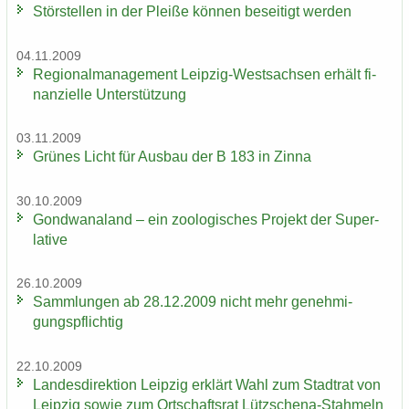
Stör­stel­len in der Plei­ße kön­nen be­sei­tigt wer­den
04.11.2009
Re­gio­nal­ma­nage­ment Leipzig-​Westsachsen er­hält fi­
nan­zi­el­le Un­ter­stüt­zung
03.11.2009
Grü­nes Licht für Aus­bau der B 183 in Zinna
30.10.2009
Gond­wa­na­land – ein zoo­lo­gi­sches Pro­jekt der Su­per­
la­ti­ve
26.10.2009
Samm­lun­gen ab 28.12.2009 nicht mehr ge­neh­mi­
gungs­pflich­tig
22.10.2009
Lan­des­di­rek­ti­on Leip­zig er­klärt Wahl zum Stadt­rat von
Leip­zig sowie zum Ort­schafts­rat Lützschena-​Stahmeln