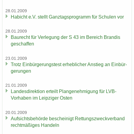
28.01.2009
Ha­bicht e.V. stellt Ganz­tags­pro­gramm für Schu­len vor
28.01.2009
Bau­recht für Ver­le­gung der S 43 im Be­reich Bran­dis
ge­schaf­fen
23.01.2009
Trotz Ein­bür­ge­rungs­test er­heb­li­cher An­stieg an Ein­bür­
ge­run­gen
21.01.2009
Lan­des­di­rek­ti­on er­teilt Plan­ge­neh­mi­gung für LVB-​
Vorhaben im Leip­zi­ger Osten
20.01.2009
Auf­sichts­be­hör­de be­schei­nigt Ret­tungs­zweck­ver­band
recht­mä­ßi­ges Han­deln