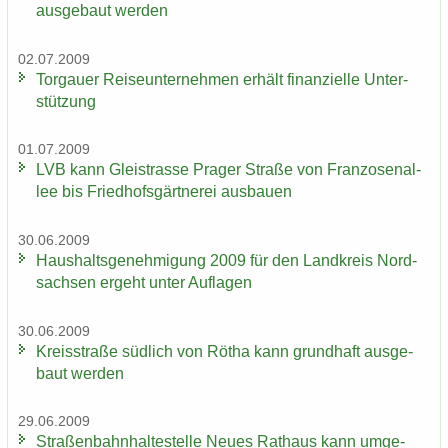
aus­ge­baut wer­den
02.07.2009
Tor­gau­er Rei­se­un­ter­neh­men er­hält fi­nan­zi­el­le Un­ter­
stüt­zung
01.07.2009
LVB kann Gleis­tras­se Pra­ger Stra­ße von Fran­zo­sen­al­
lee bis Fried­hofs­gärt­ne­rei aus­bau­en
30.06.2009
Haus­halts­ge­neh­mi­gung 2009 für den Land­kreis Nord­
sach­sen er­geht unter Auf­la­gen
30.06.2009
Kreis­stra­ße süd­lich von Rötha kann grund­haft aus­ge­
baut wer­den
29.06.2009
Stra­ßen­bahn­hal­te­stel­le Neues Rat­haus kann um­ge­