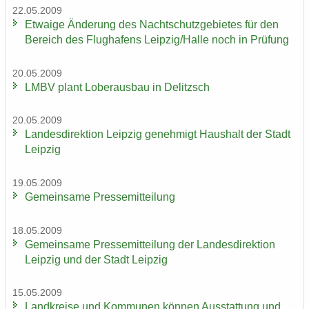
22.05.2009
Et­wa­ige Än­de­rung des Nacht­schutz­ge­bie­tes für den
Be­reich des Flug­ha­fens Leip­zig/Halle noch in Prü­fung
20.05.2009
LMBV plant Lober­aus­bau in De­litzsch
20.05.2009
Lan­des­di­rek­ti­on Leip­zig ge­neh­migt Haus­halt der Stadt
Leip­zig
19.05.2009
Ge­mein­sa­me Pres­se­mit­tei­lung
18.05.2009
Ge­mein­sa­me Pres­se­mit­tei­lung der Lan­des­di­rek­ti­on
Leip­zig und der Stadt Leip­zig
15.05.2009
Land­krei­se und Kom­mu­nen kön­nen Aus­stat­tung und