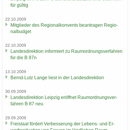
für gül­tig
22.10.2009
Mit­glie­der des Re­gio­nal­kon­vents be­an­tra­gen Re­gio­
nal­bud­get
22.10.2009
Lan­des­di­rek­ti­on in­for­miert zu Raum­ord­nungs­ver­fah­ren
für die B 87n
13.10.2009
Bernd-​Lutz Lange liest in der Lan­des­di­rek­ti­on
30.09.2009
Lan­des­di­rek­ti­on Leip­zig er­öff­net Raum­ord­nungs­ver­
fah­ren B 87 neu
29.09.2009
Frei­staat för­dert Ver­bes­se­rung der Lebens-​ und Er­