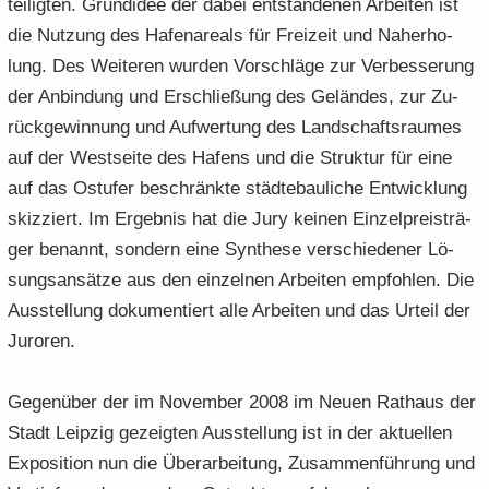
tei­lig­ten. Grund­idee der dabei ent­stan­de­nen Ar­bei­ten ist
die Nut­zung des Ha­fen­are­als für Frei­zeit und Nah­erho­
lung. Des Wei­te­ren wur­den Vor­schlä­ge zur Ver­bes­se­rung
der An­bin­dung und Er­schlie­ßung des Ge­län­des, zur Zu­
rück­ge­win­nung und Auf­wer­tung des Land­schafts­rau­mes
auf der West­sei­te des Ha­fens und die Struk­tur für eine
auf das Ost­ufer be­schränk­te städ­te­bau­li­che Ent­wick­lung
skiz­ziert. Im Er­geb­nis hat die Jury kei­nen Ein­zel­preis­trä­
ger be­nannt, son­dern eine Syn­the­se ver­schie­de­ner Lö­
sungs­an­sät­ze aus den ein­zel­nen Ar­bei­ten emp­foh­len. Die
Aus­stel­lung do­ku­men­tiert alle Ar­bei­ten und das Ur­teil der
Ju­ro­ren.
Ge­gen­über der im No­vem­ber 2008 im Neuen Rat­haus der
Stadt Leip­zig ge­zeig­ten Aus­stel­lung ist in der ak­tu­el­len
Ex­po­si­ti­on nun die Über­ar­bei­tung, Zu­sam­men­füh­rung und