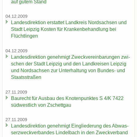
auf gutem Stand
04.12.2009
Lan­des­di­rek­ti­on er­stat­tet Land­kreis Nord­sach­sen und
Stadt Leip­zig Kos­ten für Kran­ken­be­hand­lung bei
Flücht­lin­gen
04.12.2009
Lan­des­di­rek­ti­on ge­neh­migt Zweck­ver­ein­ba­run­gen zwi­
schen der Stadt Leip­zig und den Land­krei­sen Leip­zig
und Nord­sach­sen zur Un­ter­hal­tung von Bundes-​ und
Staats­stra­ßen
27.11.2009
Bau­recht für Aus­bau des Kno­ten­punk­tes S 4/K 7422
süd­west­lich von Zschett­gau
27.11.2009
Lan­des­di­rek­ti­on ge­neh­migt Ein­glie­de­rung des Ab­was­
ser­zweck­ver­ban­des Lindel­bach in den Zweck­ver­band