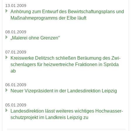
13.01.2009
An­hö­rung zum Ent­wurf des Be­wirt­schaf­tungs­plans und
Maß­nah­me­pro­gramms der Elbe läuft
08.01.2009
„Ma­le­rei ohne Gren­zen“
07.01.2009
Kreis­wer­ke De­litzsch schlie­ßen Be­räu­mung des Zwi­
schen­la­gers für heiz­wertrei­che Frak­tio­nen in Sprö­da
ab
06.01.2009
Neuer Vi­ze­prä­si­dent in der Lan­des­di­rek­ti­on Leip­zig
05.01.2009
Lan­des­di­rek­ti­on lässt wei­te­res wich­ti­ges Hoch­was­ser­
schutz­pro­jekt im Land­kreis Leip­zig zu