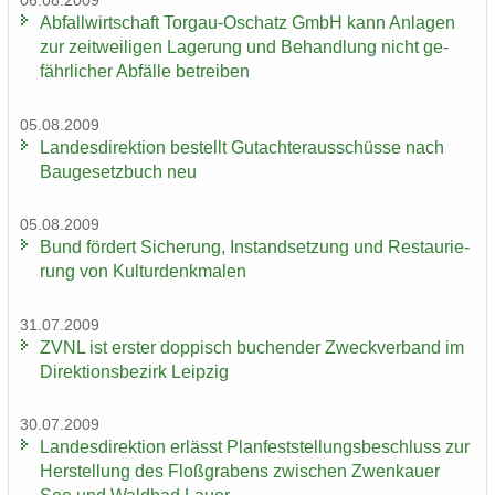
06.08.2009
Ab­fall­wirt­schaft Torgau-​Oschatz GmbH kann An­la­gen
zur zeit­wei­li­gen La­ge­rung und Be­hand­lung nicht ge­
fähr­li­cher Ab­fäl­le be­trei­ben
05.08.2009
Lan­des­di­rek­ti­on be­stellt Gut­ach­ter­aus­schüs­se nach
Bau­ge­setz­buch neu
05.08.2009
Bund för­dert Si­che­rung, In­stand­set­zung und Re­stau­rie­
rung von Kul­tur­denk­ma­len
31.07.2009
ZVNL ist ers­ter dop­pisch bu­chen­der Zweck­ver­band im
Di­rek­ti­ons­be­zirk Leip­zig
30.07.2009
Lan­des­di­rek­ti­on er­lässt Plan­fest­stel­lungs­be­schluss zur
Her­stel­lung des Floß­gra­bens zwi­schen Zwenkau­er