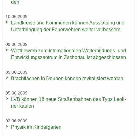
den
10.06.2009
Land­krei­se und Kom­mu­nen kön­nen Aus­stat­tung und
Un­ter­brin­gung der Feu­er­weh­ren wei­ter ver­bes­sern
09.06.2009
Wett­be­werb zum In­ter­na­tio­na­len Weiterbildungs-​ und
Ent­wick­lungs­zen­trum in Zschor­tau ist ab­ge­schlos­sen
09.06.2009
Brach­flä­chen in Deu­ben kön­nen re­vi­ta­li­siert wer­den
05.06.2009
LVB kön­nen 18 neue Stra­ßen­bah­nen des Typs Leo­li­
ner kau­fen
02.06.2009
Phy­sik im Kin­der­gar­ten