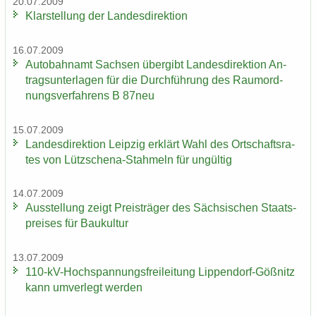
20.07.2009
Klar­stel­lung der Lan­des­di­rek­ti­on
16.07.2009
Au­to­bahn­amt Sach­sen über­gibt Lan­des­di­rek­ti­on An­
trags­un­ter­la­gen für die Durch­füh­rung des Raum­ord­
nungs­ver­fah­rens B 87neu
15.07.2009
Lan­des­di­rek­ti­on Leip­zig er­klärt Wahl des Ort­schafts­ra­
tes von Lützschena-​Stahmeln für un­gül­tig
14.07.2009
Aus­stel­lung zeigt Preis­trä­ger des Säch­si­schen Staats­
prei­ses für Bau­kul­tur
13.07.2009
110-​kV-Hochspannungsfreileitung Lippendorf-​Gößnitz
kann um­ver­legt wer­den