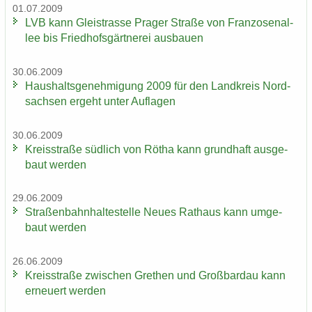
01.07.2009
LVB kann Gleis­tras­se Pra­ger Stra­ße von Fran­zo­sen­al­
lee bis Fried­hofs­gärt­ne­rei aus­bau­en
30.06.2009
Haus­halts­ge­neh­mi­gung 2009 für den Land­kreis Nord­
sach­sen er­geht unter Auf­la­gen
30.06.2009
Kreis­stra­ße süd­lich von Rötha kann grund­haft aus­ge­
baut wer­den
29.06.2009
Stra­ßen­bahn­hal­te­stel­le Neues Rat­haus kann um­ge­
baut wer­den
26.06.2009
Kreis­stra­ße zwi­schen Gre­then und Groß­bardau kann
er­neu­ert wer­den