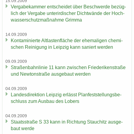
15.09.2009
Ver­ga­be­kam­mer ent­schei­det über Be­schwer­de be­züg­
lich der Ver­ga­be un­ter­ir­di­scher Dicht­wän­de der Hoch­
was­ser­schutz­maß­nah­me Grim­ma
14.09.2009
Kon­ta­mi­nier­te Alt­las­ten­flä­che der ehe­ma­li­gen che­mi­
schen Rei­ni­gung in Leip­zig kann sa­niert wer­den
09.09.2009
Stra­ßen­bahn­li­nie 11 kann zwi­schen Frie­de­ri­ken­stra­ße
und New­ton­stra­ße aus­ge­baut wer­den
04.09.2009
Lan­des­di­rek­ti­on Leip­zig er­lässt Plan­fest­stel­lungs­be­
schluss zum Aus­bau des Lobers
04.09.2009
Staats­stra­ße S 33 kann in Rich­tung Stau­chitz aus­ge­
baut werde