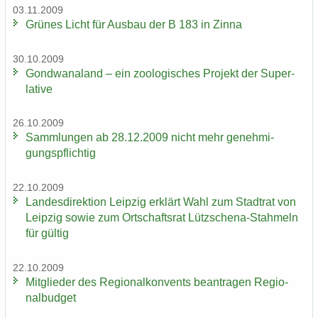
03.11.2009
Grü­nes Licht für Aus­bau der B 183 in Zinna
30.10.2009
Gond­wa­na­land – ein zoo­lo­gi­sches Pro­jekt der Su­per­
la­ti­ve
26.10.2009
Samm­lun­gen ab 28.12.2009 nicht mehr ge­neh­mi­
gungs­pflich­tig
22.10.2009
Lan­des­di­rek­ti­on Leip­zig er­klärt Wahl zum Stadt­rat von
Leip­zig sowie zum Ort­schafts­rat Lützschena-​Stahmeln
für gül­tig
22.10.2009
Mit­glie­der des Re­gio­nal­kon­vents be­an­tra­gen Re­gio­
nal­bud­get