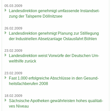
05.03.2009
Lan­des­di­rek­ti­on ge­neh­migt um­fas­sen­de In­stand­set­
zung der Tal­sper­re Döll­nitz­see
26.02.2009
Lan­des­di­rek­ti­on ge­neh­migt Pla­nung zur Still­le­gung
der In­dus­tri­el­len Ab­setz­an­la­ge Ost­aus­fahrt Böh­len
23.02.2009
Lan­des­di­rek­ti­on weist Vor­wür­fe der Deut­schen Um­
welt­hil­fe zu­rück
23.02.2009
Fast 1.000 er­folg­rei­che Ab­schlüs­se in den Ge­sund­
heits­fach­be­ru­fen 2008
18.02.2009
Säch­si­sche Apo­the­ken ge­währ­leis­ten hohes qua­li­ta­ti­
ves Ni­veau