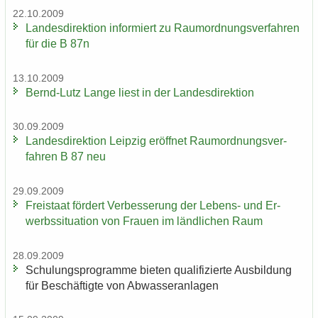
22.10.2009
Lan­des­di­rek­ti­on in­for­miert zu Raum­ord­nungs­ver­fah­ren
für die B 87n
13.10.2009
Bernd-​Lutz Lange liest in der Lan­des­di­rek­ti­on
30.09.2009
Lan­des­di­rek­ti­on Leip­zig er­öff­net Raum­ord­nungs­ver­
fah­ren B 87 neu
29.09.2009
Frei­staat för­dert Ver­bes­se­rung der Lebens-​ und Er­
werbs­si­tua­ti­on von Frau­en im länd­li­chen Raum
28.09.2009
Schu­lungs­pro­gram­me bie­ten qua­li­fi­zier­te Aus­bil­dung
für Be­schäf­tig­te von Ab­was­ser­an­la­gen