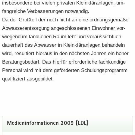
ins­be­son­de­re bei vie­len pri­va­ten Klein­klär­an­la­gen, um­
fang­rei­che Ver­bes­se­run­gen not­wen­dig.
Da der Groß­teil der noch nicht an eine ord­nungs­ge­mä­ße
Ab­was­ser­ent­sor­gung an­ge­schlos­se­nen Ein­woh­ner vor­
wie­gend im länd­li­chen Raum lebt und vor­aus­sicht­lich
dau­er­haft das Ab­was­ser in Klein­klär­an­la­gen be­han­deln
wird, re­sul­tiert hier­aus in den nächs­ten Jah­ren ein hoher
Be­ra­tungs­be­darf. Das hier­für er­for­der­li­che fach­kun­di­ge
Per­so­nal wird mit dem ge­för­der­ten Schu­lungs­pro­gramm
qua­li­fi­ziert aus­ge­bil­det.
Me­di­en­in­for­ma­tio­nen 2009 [LDL]