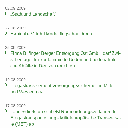
02.09.2009
„Stadt und Land­schaft“
27.08.2009
Ha­bicht e.V. führt Mo­dell­flug­schau durch
25.08.2009
Firma Bil­fin­ger Ber­ger Ent­sor­gung Ost GmbH darf Zwi­
schen­la­ger für kon­ta­mi­nier­te Böden und bo­den­ähn­li­
che Ab­fäl­le in Deut­zen er­rich­ten
19.08.2009
Erd­gas­tras­se er­höht Ver­sor­gungs­si­cher­heit in Mittel-​
und West­eu­ro­pa
17.08.2009
Lan­des­di­rek­ti­on schließt Raum­ord­nungs­ver­fah­ren für
Erd­gas­trans­port­lei­tung - Mit­tel­eu­ro­päi­sche Trans­ver­sa­
le (MET) ab