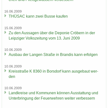
16.06.2009
THÜ­SAC kann zwei Busse kau­fen
15.06.2009
Zu den Aus­sa­gen über die De­po­nie Crö­bern in der
Leip­zi­ger Volks­zei­tung vom 13. Juni 2009
10.06.2009
Aus­bau der Lan­gen Stra­ße in Bran­dis kann er­fol­gen
10.06.2009
Kreis­stra­ße K 8360 in Bors­dorf kann aus­ge­baut wer­
den
10.06.2009
Land­krei­se und Kom­mu­nen kön­nen Aus­stat­tung und
Un­ter­brin­gung der Feu­er­weh­ren wei­ter ver­bes­sern