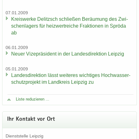
07.01.2009
Kreis­wer­ke De­litzsch schlie­ßen Be­räu­mung des Zwi­
schen­la­gers für heiz­wertrei­che Frak­tio­nen in Sprö­da
ab
06.01.2009
Neuer Vi­ze­prä­si­dent in der Lan­des­di­rek­ti­on Leip­zig
05.01.2009
Lan­des­di­rek­ti­on lässt wei­te­res wich­ti­ges Hoch­was­ser­
schutz­pro­jekt im Land­kreis Leip­zig zu
Liste re­du­zie­ren ...
Ihr Kon­takt vor Ort
Dienst­stel­le Leip­zig