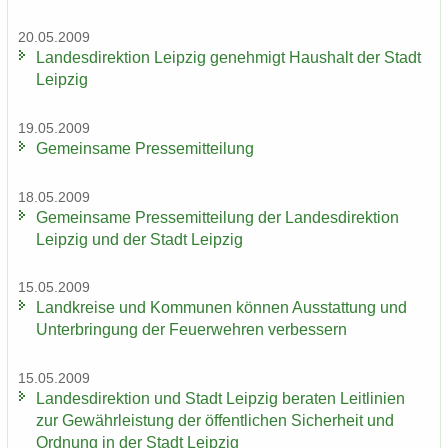
20.05.2009
Lan­des­di­rek­ti­on Leip­zig ge­neh­migt Haus­halt der Stadt
Leip­zig
19.05.2009
Ge­mein­sa­me Pres­se­mit­tei­lung
18.05.2009
Ge­mein­sa­me Pres­se­mit­tei­lung der Lan­des­di­rek­ti­on
Leip­zig und der Stadt Leip­zig
15.05.2009
Land­krei­se und Kom­mu­nen kön­nen Aus­stat­tung und
Un­ter­brin­gung der Feu­er­weh­ren ver­bes­sern
15.05.2009
Lan­des­di­rek­ti­on und Stadt Leip­zig be­ra­ten Leit­li­ni­en
zur Ge­währ­leis­tung der öf­fent­li­chen Si­cher­heit und
Ord­nung in der Stadt Leip­zig