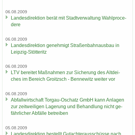
06.08.2009
Lan­des­di­rek­ti­on berät mit Stadt­ver­wal­tung Wahlpro­ce­
de­re
06.08.2009
Lan­des­di­rek­ti­on ge­neh­migt Stra­ßen­bahn­aus­bau in
Leipzig-​Stötteritz
06.08.2009
LTV be­rei­tet Maß­nah­men zur Si­che­rung des Alt­dei­
ches im Be­reich Groitzsch - Ben­ne­witz wei­ter vor
06.08.2009
Ab­fall­wirt­schaft Torgau-​Oschatz GmbH kann An­la­gen
zur zeit­wei­li­gen La­ge­rung und Be­hand­lung nicht ge­
fähr­li­cher Ab­fäl­le be­trei­ben
05.08.2009
Lan­des­di­rek­ti­on be­stellt Gut­ach­ter­aus­schüs­se nach