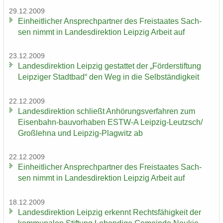
29.12.2009
Ein­heit­li­cher An­sprech­part­ner des Frei­staa­tes Sach­
sen nimmt in Lan­des­di­rek­ti­on Leip­zig Ar­beit auf
23.12.2009
Lan­des­di­rek­ti­on Leip­zig ge­stat­tet der „För­der­stif­tung
Leip­zi­ger Stadt­bad“ den Weg in die Selb­stän­dig­keit
22.12.2009
Lan­des­di­rek­ti­on schließt An­hö­rungs­ver­fah­ren zum
Eisenbahn-​bauvorhaben ESTW-​A Leipzig-​Leutzsch/
Groß­leh­na und Leipzig-​Plagwitz ab
22.12.2009
Ein­heit­li­cher An­sprech­part­ner des Frei­staa­tes Sach­
sen nimmt in Lan­des­di­rek­ti­on Leip­zig Ar­beit auf
18.12.2009
Lan­des­di­rek­ti­on Leip­zig er­kennt Rechts­fä­hig­keit der