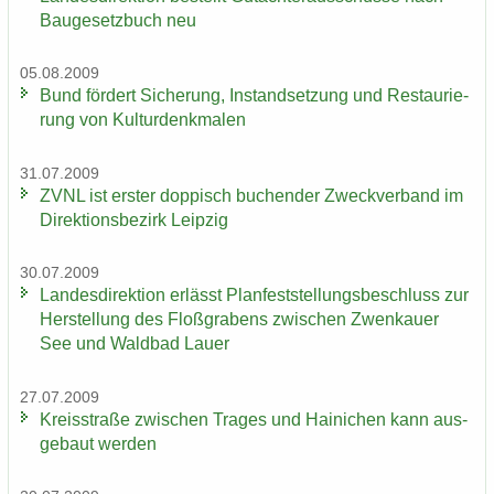
Bau­ge­setz­buch neu
05.08.2009
Bund för­dert Si­che­rung, In­stand­set­zung und Re­stau­rie­
rung von Kul­tur­denk­ma­len
31.07.2009
ZVNL ist ers­ter dop­pisch bu­chen­der Zweck­ver­band im
Di­rek­ti­ons­be­zirk Leip­zig
30.07.2009
Lan­des­di­rek­ti­on er­lässt Plan­fest­stel­lungs­be­schluss zur
Her­stel­lung des Floß­gra­bens zwi­schen Zwenkau­er
See und Wald­bad Lauer
27.07.2009
Kreis­stra­ße zwi­schen Tra­ges und Hai­ni­chen kann aus­
ge­baut wer­den