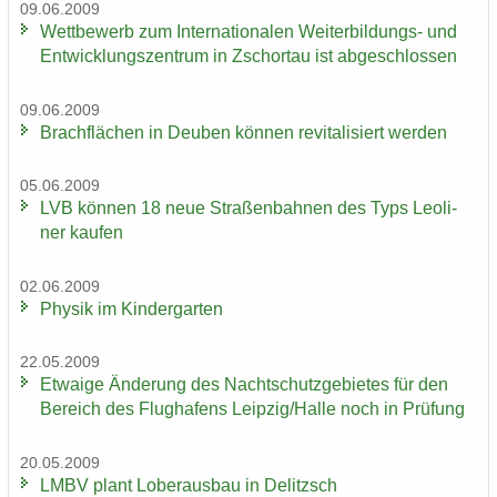
09.06.2009
Wett­be­werb zum In­ter­na­tio­na­len Weiterbildungs-​ und
Ent­wick­lungs­zen­trum in Zschor­tau ist ab­ge­schlos­sen
09.06.2009
Brach­flä­chen in Deu­ben kön­nen re­vi­ta­li­siert wer­den
05.06.2009
LVB kön­nen 18 neue Stra­ßen­bah­nen des Typs Leo­li­
ner kau­fen
02.06.2009
Phy­sik im Kin­der­gar­ten
22.05.2009
Et­wa­ige Än­de­rung des Nacht­schutz­ge­bie­tes für den
Be­reich des Flug­ha­fens Leip­zig/Halle noch in Prü­fung
20.05.2009
LMBV plant Lober­aus­bau in De­litzsch