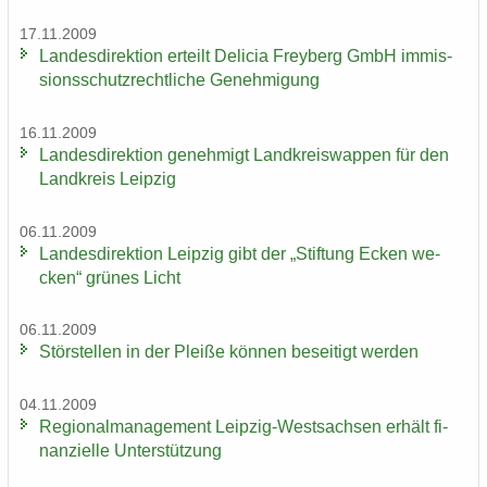
17.11.2009
Lan­des­di­rek­ti­on er­teilt De­li­cia Frey­berg GmbH im­mis­
si­ons­schutz­recht­li­che Ge­neh­mi­gung
16.11.2009
Lan­des­di­rek­ti­on ge­neh­migt Land­kreis­wap­pen für den
Land­kreis Leip­zig
06.11.2009
Lan­des­di­rek­ti­on Leip­zig gibt der „Stif­tung Ecken we­
cken“ grü­nes Licht
06.11.2009
Stör­stel­len in der Plei­ße kön­nen be­sei­tigt wer­den
04.11.2009
Re­gio­nal­ma­nage­ment Leipzig-​Westsachsen er­hält fi­
nan­zi­el­le Un­ter­stüt­zung