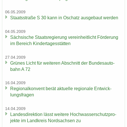
06.05.2009
Staats­stra­ße S 30 kann in Oschatz aus­ge­baut wer­den
04.05.2009
Säch­si­sche Staats­re­gie­rung ver­ein­heit­licht För­de­rung
im Be­reich Kin­der­ta­ges­stät­ten
27.04.2009
Grü­nes Licht für wei­te­ren Ab­schnitt der Bun­des­au­to­
bahn A 72
16.04.2009
Re­gio­nal­kon­vent berät ak­tu­el­le re­gio­na­le Ent­wick­
lungs­fra­gen
14.04.2009
Lan­des­di­rek­ti­on lässt wei­te­re Hoch­was­ser­schutz­pro­
jek­te im Land­kreis Nord­sach­sen zu