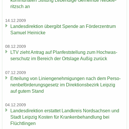
kom­mu­na­len Stif­tung Le­ben­di­ge Ge­mein­de Neu­kie­
ritzsch an
14.12.2009
Lan­des­di­rek­ti­on über­gibt Spen­de an För­der­zen­trum
Sa­mu­el Hei­ni­cke
08.12.2009
LTV zieht An­trag auf Plan­fest­stel­lung zum Hoch­was­
ser­schutz im Be­reich der Orts­la­ge Außig zu­rück
07.12.2009
Er­tei­lung von Li­ni­en­ge­neh­mi­gun­gen nach dem Per­so­
nen­be­för­de­rungs­ge­setz im Di­rek­ti­ons­be­zirk Leip­zig
auf gutem Stand
04.12.2009
Lan­des­di­rek­ti­on er­stat­tet Land­kreis Nord­sach­sen und
Stadt Leip­zig Kos­ten für Kran­ken­be­hand­lung bei
Flücht­lin­gen