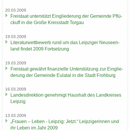
20.03.2009
Frei­staat un­ter­stützt Ein­glie­de­rung der Ge­mein­de Pflü­
ckuff in die Große Kreis­stadt Tor­gau
19.03.2009
Li­te­ra­tur­wett­be­werb rund um das Leip­zi­ger Neu­seen­
land fin­det 2009 Fort­set­zung
19.03.2009
Frei­staat ge­währt fi­nan­zi­el­le Un­ter­stüt­zung zur Ein­glie­
de­rung der Ge­mein­de Eu­la­tal in die Stadt Froh­burg
16.03.2009
Lan­des­di­rek­ti­on ge­neh­migt Haus­halt des Land­krei­ses
Leip­zig
13.03.2009
„Frau­en – Leben - Leip­zig: Jetzt.“ Leip­zi­ge­rin­nen und
ihr Leben im Jahr 2009