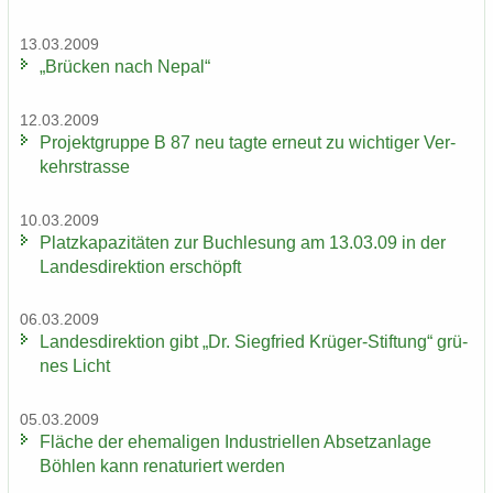
13.03.2009
„Brü­cken nach Nepal“
12.03.2009
Pro­jekt­grup­pe B 87 neu tagte er­neut zu wich­ti­ger Ver­
kehrs­tras­se
10.03.2009
Platz­ka­pa­zi­tä­ten zur Buch­le­sung am 13.03.09 in der
Lan­des­di­rek­ti­on er­schöpft
06.03.2009
Lan­des­di­rek­ti­on gibt „Dr. Sieg­fried Krüger-​Stiftung“ grü­
nes Licht
05.03.2009
Flä­che der ehe­ma­li­gen In­dus­tri­el­len Ab­setz­an­la­ge
Böh­len kann re­na­tu­riert wer­den