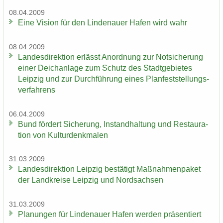
08.04.2009
Eine Vi­si­on für den Lin­de­nau­er Hafen wird wahr
08.04.2009
Lan­des­di­rek­ti­on er­lässt An­ord­nung zur Not­si­che­rung
einer Deich­an­la­ge zum Schutz des Stadt­ge­bie­tes
Leip­zig und zur Durch­füh­rung eines Plan­fest­stel­lungs­
ver­fah­rens
06.04.2009
Bund för­dert Si­che­rung, In­stand­hal­tung und Re­stau­ra­
ti­on von Kul­tur­denk­ma­len
31.03.2009
Lan­des­di­rek­ti­on Leip­zig be­stä­tigt Maß­nah­men­pa­ket
der Land­krei­se Leip­zig und Nord­sach­sen
31.03.2009
Pla­nun­gen für Lin­de­nau­er Hafen wer­den prä­sen­tiert