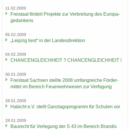
11.02.2009
Frei­staat för­dert Pro­jek­te zur Ver­brei­tung des Eu­ro­pa­
ge­dan­kens
05.02.2009
„Leip­zig liest“ in der Lan­des­di­rek­ti­on
04.02.2009
CHAN­CEN­GLEICH­HEIT ? CHAN­CEN­GLEICH­HEIT !
30.01.2009
Frei­staat Sach­sen stell­te 2008 um­fang­rei­che För­der­
mit­tel im Be­reich Feu­er­wehr­we­sen zur Ver­fü­gung
28.01.2009
Ha­bicht e.V. stellt Ganz­tags­pro­gramm für Schu­len vor
28.01.2009
Bau­recht für Ver­le­gung der S 43 im Be­reich Bran­dis