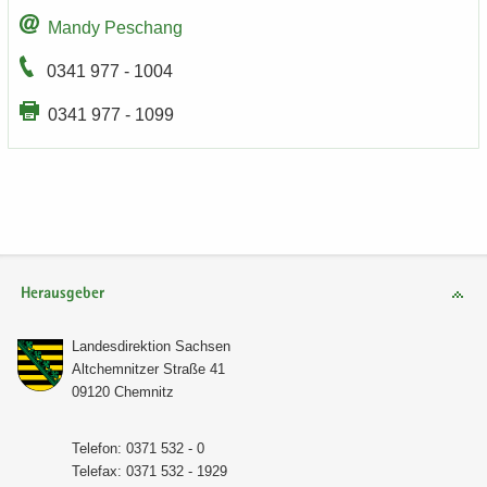
Mandy Peschang
0341 977 - 1004
0341 977 - 1099
Herausgeber
Lan­des­di­rek­ti­on Sach­sen
Alt­chem­nit­zer Stra­ße 41
09120 Chem­nitz
Te­le­fon: 0371 532 - 0
Te­le­fax: 0371 532 - 1929