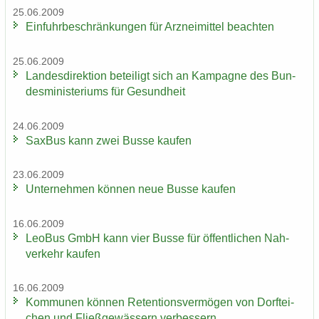
25.06.2009
Ein­fuhr­be­schrän­kun­gen für Arz­nei­mit­tel be­ach­ten
25.06.2009
Lan­des­di­rek­ti­on be­tei­ligt sich an Kam­pa­gne des Bun­
des­mi­nis­te­ri­ums für Ge­sund­heit
24.06.2009
Sax­Bus kann zwei Busse kau­fen
23.06.2009
Un­ter­neh­men kön­nen neue Busse kau­fen
16.06.2009
LeoBus GmbH kann vier Busse für öf­fent­li­chen Nah­
ver­kehr kau­fen
16.06.2009
Kom­mu­nen kön­nen Re­ten­ti­ons­ver­mö­gen von Dorf­tei­
chen und Fließ­ge­wäs­sern ver­bes­sern