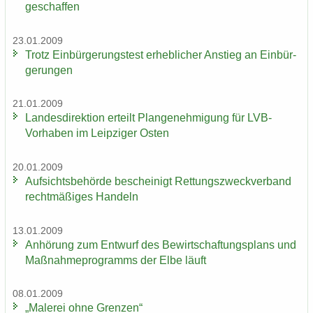
ge­schaf­fen
23.01.2009
Trotz Ein­bür­ge­rungs­test er­heb­li­cher An­stieg an Ein­bür­
ge­run­gen
21.01.2009
Lan­des­di­rek­ti­on er­teilt Plan­ge­neh­mi­gung für LVB-​
Vorhaben im Leip­zi­ger Osten
20.01.2009
Auf­sichts­be­hör­de be­schei­nigt Ret­tungs­zweck­ver­band
recht­mä­ßi­ges Han­deln
13.01.2009
An­hö­rung zum Ent­wurf des Be­wirt­schaf­tungs­plans und
Maß­nah­me­pro­gramms der Elbe läuft
08.01.2009
„Ma­le­rei ohne Gren­zen“