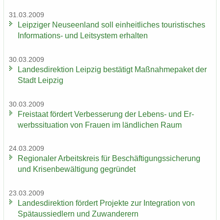
31.03.2009
Leip­zi­ger Neu­seen­land soll ein­heit­li­ches tou­ris­ti­sches
Informations-​ und Leit­sys­tem er­hal­ten
30.03.2009
Lan­des­di­rek­ti­on Leip­zig be­stä­tigt Maß­nah­me­pa­ket der
Stadt Leip­zig
30.03.2009
Frei­staat för­dert Ver­bes­se­rung der Lebens-​ und Er­
werbs­si­tua­ti­on von Frau­en im länd­li­chen Raum
24.03.2009
Re­gio­na­ler Ar­beits­kreis für Be­schäf­ti­gungs­si­che­rung
und Kri­sen­be­wäl­ti­gung ge­grün­det
23.03.2009
Lan­des­di­rek­ti­on för­dert Pro­jek­te zur In­te­gra­ti­on von
Spät­aus­sied­lern und Zu­wan­de­rern