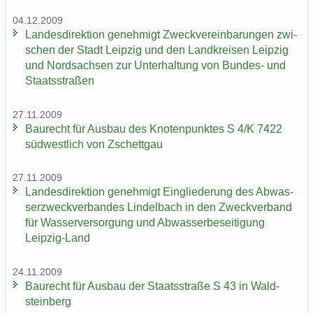
04.12.2009
Lan­des­di­rek­ti­on ge­neh­migt Zweck­ver­ein­ba­run­gen zwi­
schen der Stadt Leip­zig und den Land­krei­sen Leip­zig
und Nord­sach­sen zur Un­ter­hal­tung von Bundes-​ und
Staats­stra­ßen
27.11.2009
Bau­recht für Aus­bau des Kno­ten­punk­tes S 4/K 7422
süd­west­lich von Zschett­gau
27.11.2009
Lan­des­di­rek­ti­on ge­neh­migt Ein­glie­de­rung des Ab­was­
ser­zweck­ver­ban­des Lindel­bach in den Zweck­ver­band
für Was­ser­ver­sor­gung und Ab­was­ser­be­sei­ti­gung
Leipzig-​Land
24.11.2009
Bau­recht für Aus­bau der Staats­stra­ße S 43 in Wald­
stein­berg