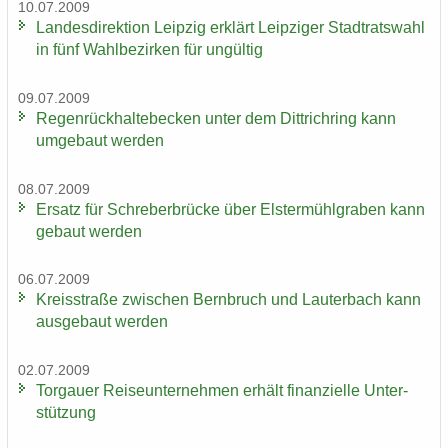
10.07.2009
Lan­des­di­rek­ti­on Leip­zig er­klärt Leip­zi­ger Stadt­rats­wahl
in fünf Wahl­be­zir­ken für un­gül­tig
09.07.2009
Re­gen­rück­hal­te­be­cken unter dem Dittrich­ring kann
um­ge­baut wer­den
08.07.2009
Er­satz für Schre­ber­brü­cke über Els­ter­mühl­gra­ben kann
ge­baut wer­den
06.07.2009
Kreis­stra­ße zwi­schen Bern­bruch und Lau­ter­bach kann
aus­ge­baut wer­den
02.07.2009
Tor­gau­er Rei­se­un­ter­neh­men er­hält fi­nan­zi­el­le Un­ter­
stüt­zung