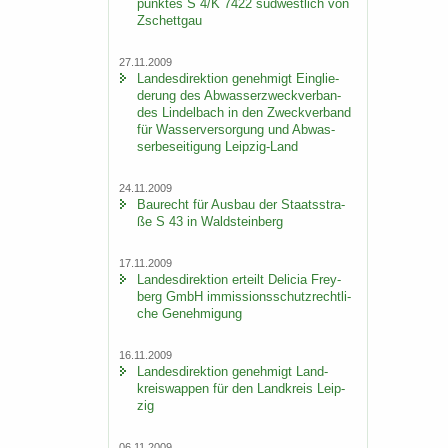
punk­tes S 4/K 7422 süd­west­lich von
Zschett­gau
27.11.2009
Lan­des­di­rek­ti­on ge­neh­migt Ein­glie­
de­rung des Ab­was­ser­zweck­ver­ban­
des Lindel­bach in den Zweck­ver­band
für Was­ser­ver­sor­gung und Ab­was­
ser­be­sei­ti­gung Leipzig-​Land
24.11.2009
Bau­recht für Aus­bau der Staats­stra­
ße S 43 in Wald­stein­berg
17.11.2009
Lan­des­di­rek­ti­on er­teilt De­li­cia Frey­
berg GmbH im­mis­si­ons­schutz­recht­li­
che Ge­neh­mi­gung
16.11.2009
Lan­des­di­rek­ti­on ge­neh­migt Land­
kreis­wap­pen für den Land­kreis Leip­
zig
06.11.2009