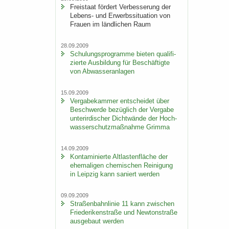
Frei­staat för­dert Ver­bes­se­rung der
Lebens-​ und Er­werbs­si­tua­ti­on von
Frau­en im länd­li­chen Raum
28.09.2009
Schu­lungs­pro­gram­me bie­ten qua­li­fi­
zier­te Aus­bil­dung für Be­schäf­tig­te
von Ab­was­ser­an­la­gen
15.09.2009
Ver­ga­be­kam­mer ent­schei­det über
Be­schwer­de be­züg­lich der Ver­ga­be
un­ter­ir­di­scher Dicht­wän­de der Hoch­
was­ser­schutz­maß­nah­me Grim­ma
14.09.2009
Kon­ta­mi­nier­te Alt­las­ten­flä­che der
ehe­ma­li­gen che­mi­schen Rei­ni­gung
in Leip­zig kann sa­niert wer­den
09.09.2009
Stra­ßen­bahn­li­nie 11 kann zwi­schen
Frie­de­ri­ken­stra­ße und New­ton­stra­ße
aus­ge­baut wer­den