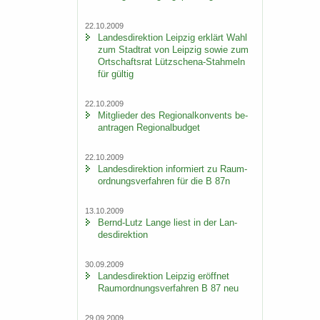
22.10.2009
Lan­des­di­rek­ti­on Leip­zig er­klärt Wahl
zum Stadt­rat von Leip­zig sowie zum
Ort­schafts­rat Lützschena-​Stahmeln
für gül­tig
22.10.2009
Mit­glie­der des Re­gio­nal­kon­vents be­
an­tra­gen Re­gio­nal­bud­get
22.10.2009
Lan­des­di­rek­ti­on in­for­miert zu Raum­
ord­nungs­ver­fah­ren für die B 87n
13.10.2009
Bernd-​Lutz Lange liest in der Lan­
des­di­rek­ti­on
30.09.2009
Lan­des­di­rek­ti­on Leip­zig er­öff­net
Raum­ord­nungs­ver­fah­ren B 87 neu
29.09.2009