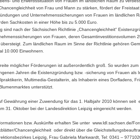
ens-​ und Er­werbs­si­tua­ti­on von Frau­en im länd­li­chen Raum zu ver­bes
Chan­cen­gleich­heit von Frau und Mann zu stär­ken, för­dert der Frei­staa
grün­dun­gen und Un­ter­neh­mens­si­che­run­gen von Frau­en im länd­li­chen
er­den Sach­kos­ten in einer Höhe bis zu 5.000 Euro.
hig sind nach der Säch­si­schen Richt­li­nie „Chan­cen­gleich­heit“ Exis­tenz­g
neh­mens­si­che­run­gen von Frau­en, deren Ge­samt­in­ves­ti­ti­ons­vo­lu­men 
 über­steigt. Zum länd­li­chen Raum im Sinne der Richt­li­nie ge­hö­ren Ge­
mal 10.000 Ein­woh­nern.
ei­te mög­li­cher För­de­run­gen ist au­ßer­or­dent­lich groß. So wur­den zum 
­ge­nen Jah­ren die Exis­tenz­grün­dung bzw. -​sicherung von Frau­en als In
il­prak­ti­ke­rin, Multimedia-​Gestalterin, als In­ha­be­rin eines Dorf­la­dens, Fri
lu­men­mark­tes un­ter­stützt.
auf Ge­wäh­rung einer Zu­wen­dung für das 1. Halb­jahr 2010 kön­nen seit e
m 31. Ok­to­ber bei der Lan­des­di­rek­ti­on Leip­zig ein­ge­reicht wer­den.
­for­ma­tio­nen bzw. Aus­künf­te er­hal­ten Sie unter www.ldl.sach­sen.de/For­
blät­ter/Chan­cen­gleich­heit oder di­rekt über die Gleich­stel­lungs­be­auf­tr
rektionsbezirkes Leip­zig, Frau Ga­brie­la Mark­wardt, Tel: 0341 – 97710