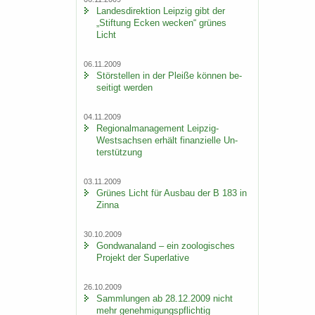
Lan­des­di­rek­ti­on Leip­zig gibt der
„Stif­tung Ecken we­cken“ grü­nes
Licht
06.11.2009
Stör­stel­len in der Plei­ße kön­nen be­
sei­tigt wer­den
04.11.2009
Re­gio­nal­ma­nage­ment Leipzig-​
Westsachsen er­hält fi­nan­zi­el­le Un­
ter­stüt­zung
03.11.2009
Grü­nes Licht für Aus­bau der B 183 in
Zinna
30.10.2009
Gond­wa­na­land – ein zoo­lo­gi­sches
Pro­jekt der Su­per­la­ti­ve
26.10.2009
Samm­lun­gen ab 28.12.2009 nicht
mehr ge­neh­mi­gungs­pflich­tig