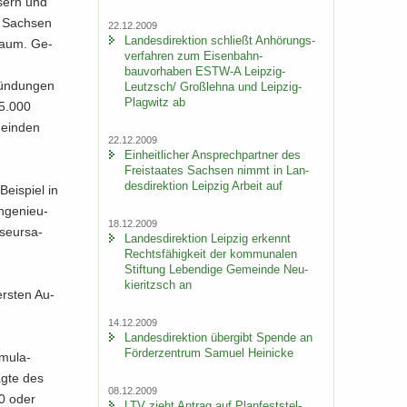
­sern und
t Sach­sen
22.12.2009
Lan­des­di­rek­ti­on schließt An­hö­rungs­
 Raum. Ge­
ver­fah­ren zum Eisenbahn-​
bauvorhaben ESTW-​A Leipzig-​
rün­dun­gen
Leutzsch/ Groß­leh­na und Leipzig-​
Plagwitz ab
25.000
mein­den
22.12.2009
Ein­heit­li­cher An­sprech­part­ner des
Frei­staa­tes Sach­sen nimmt in Lan­
des­di­rek­ti­on Leip­zig Ar­beit auf
Bei­spiel in
­ge­nieu­
18.12.2009
­seur­sa­
Lan­des­di­rek­ti­on Leip­zig er­kennt
Rechts­fä­hig­keit der kom­mu­na­len
Stif­tung Le­ben­di­ge Ge­mein­de Neu­
kie­ritzsch an
rs­ten Au­
14.12.2009
Lan­des­di­rek­ti­on über­gibt Spen­de an
För­der­zen­trum Sa­mu­el Hei­ni­cke
mu­la­
ag­te des
08.12.2009
20 oder
LTV zieht An­trag auf Plan­fest­stel­