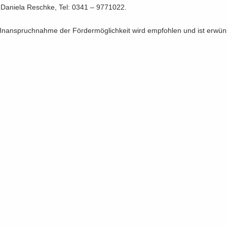
Da­nie­la Reschke, Tel: 0341 – 9771022.
n­an­spruch­nah­me der För­der­mög­lich­keit wird emp­foh­len und ist er­wün