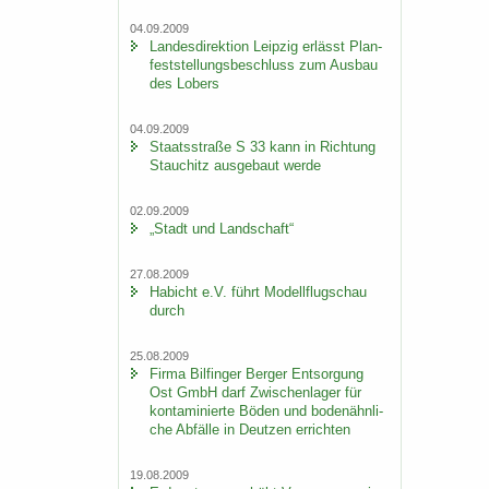
04.09.2009
Lan­des­di­rek­ti­on Leip­zig er­lässt Plan­
fest­stel­lungs­be­schluss zum Aus­bau
des Lobers
04.09.2009
Staats­stra­ße S 33 kann in Rich­tung
Stau­chitz aus­ge­baut werde
02.09.2009
„Stadt und Land­schaft“
27.08.2009
Ha­bicht e.V. führt Mo­dell­flug­schau
durch
25.08.2009
Firma Bil­fin­ger Ber­ger Ent­sor­gung
Ost GmbH darf Zwi­schen­la­ger für
kon­ta­mi­nier­te Böden und bo­den­ähn­li­
che Ab­fäl­le in Deut­zen er­rich­ten
19.08.2009