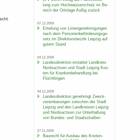
lung zum Hoch­was­ser­schutz im Be­
reich der Orts­la­ge Außig zu­rück
scht.
07.12.2009
Er­tei­lung von Li­ni­en­ge­neh­mi­gun­gen
nach dem Per­so­nen­be­för­de­rungs­ge­
setz im Di­rek­ti­ons­be­zirk Leip­zig auf
gutem Stand
04.12.2009
Lan­des­di­rek­ti­on er­stat­tet Land­kreis
Nord­sach­sen und Stadt Leip­zig Kos­
ten für Kran­ken­be­hand­lung bei
Flücht­lin­gen
04.12.2009
Lan­des­di­rek­ti­on ge­neh­migt Zweck­
ver­ein­ba­run­gen zwi­schen der Stadt
Leip­zig und den Land­krei­sen Leip­zig
und Nord­sach­sen zur Un­ter­hal­tung
von Bundes-​ und Staats­stra­ßen
27.11.2009
Bau­recht für Aus­bau des Kno­ten­