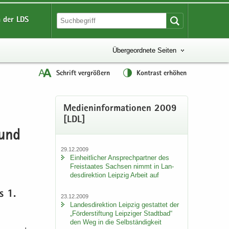
 der LDS
Übergeordnete Seiten
Schrift vergrößern
Kontrast erhöhen
Me­di­en­in­for­ma­tio­nen 2009
[LDL]
 und
29.12.2009
Ein­heit­li­cher An­sprech­part­ner des
Frei­staa­tes Sach­sen nimmt in Lan­
des­di­rek­ti­on Leip­zig Ar­beit auf
s 1.
23.12.2009
Lan­des­di­rek­ti­on Leip­zig ge­stat­tet der
„För­der­stif­tung Leip­zi­ger Stadt­bad“
den Weg in die Selb­stän­dig­keit