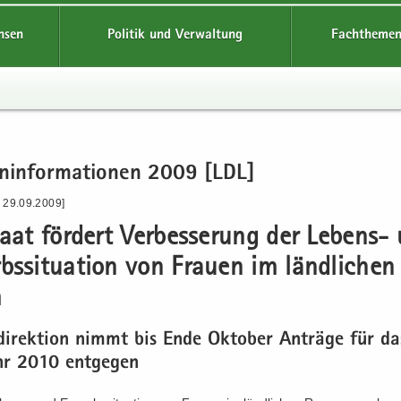
hsen
Politik und Verwaltung
Fachthemen
en­in­for­ma­tio­nen 2009 [LDL]
- 29.09.2009]
taat för­dert Ver­bes­se­rung der Lebens-​
bs­si­tua­ti­on von Frau­en im länd­li­chen
m
­di­rek­ti­on nimmt bis Ende Ok­to­ber An­trä­ge für da
hr 2010 ent­ge­gen