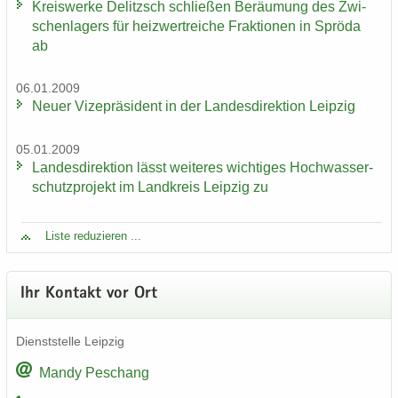
Kreis­wer­ke De­litzsch schlie­ßen Be­räu­mung des Zwi­
schen­la­gers für heiz­wertrei­che Frak­tio­nen in Sprö­da
ab
06.01.2009
Neuer Vi­ze­prä­si­dent in der Lan­des­di­rek­ti­on Leip­zig
05.01.2009
Lan­des­di­rek­ti­on lässt wei­te­res wich­ti­ges Hoch­was­ser­
schutz­pro­jekt im Land­kreis Leip­zig zu
Liste re­du­zie­ren ...
Ihr Kon­takt vor Ort
Dienst­stel­le Leip­zig
Mandy Peschang