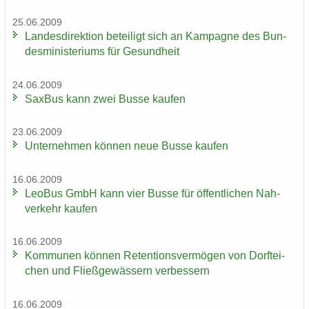
25.06.2009
Lan­des­di­rek­ti­on be­tei­ligt sich an Kam­pa­gne des Bun­
des­mi­nis­te­ri­ums für Ge­sund­heit
24.06.2009
Sax­Bus kann zwei Busse kau­fen
23.06.2009
Un­ter­neh­men kön­nen neue Busse kau­fen
16.06.2009
LeoBus GmbH kann vier Busse für öf­fent­li­chen Nah­
ver­kehr kau­fen
16.06.2009
Kom­mu­nen kön­nen Re­ten­ti­ons­ver­mö­gen von Dorf­tei­
chen und Fließ­ge­wäs­sern ver­bes­sern
16.06.2009