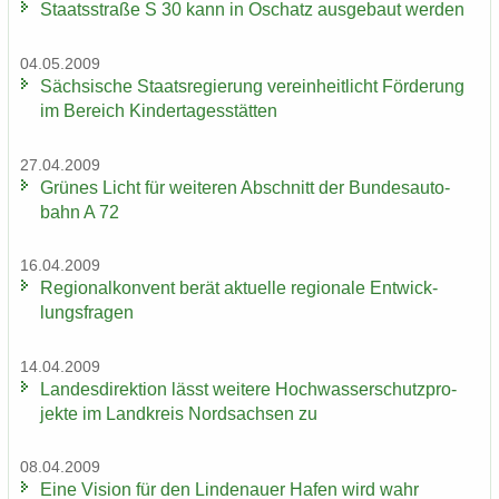
Staats­stra­ße S 30 kann in Oschatz aus­ge­baut wer­den
04.05.2009
Säch­si­sche Staats­re­gie­rung ver­ein­heit­licht För­de­rung
im Be­reich Kin­der­ta­ges­stät­ten
27.04.2009
Grü­nes Licht für wei­te­ren Ab­schnitt der Bun­des­au­to­
bahn A 72
16.04.2009
Re­gio­nal­kon­vent berät ak­tu­el­le re­gio­na­le Ent­wick­
lungs­fra­gen
14.04.2009
Lan­des­di­rek­ti­on lässt wei­te­re Hoch­was­ser­schutz­pro­
jek­te im Land­kreis Nord­sach­sen zu
08.04.2009
Eine Vi­si­on für den Lin­de­nau­er Hafen wird wahr