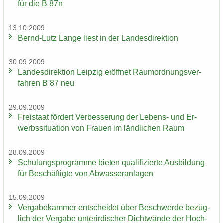
für die B 87n
13.10.2009
Bernd-​Lutz Lange liest in der Lan­des­di­rek­ti­on
30.09.2009
Lan­des­di­rek­ti­on Leip­zig er­öff­net Raum­ord­nungs­ver­
fah­ren B 87 neu
29.09.2009
Frei­staat för­dert Ver­bes­se­rung der Lebens-​ und Er­
werbs­si­tua­ti­on von Frau­en im länd­li­chen Raum
28.09.2009
Schu­lungs­pro­gram­me bie­ten qua­li­fi­zier­te Aus­bil­dung
für Be­schäf­tig­te von Ab­was­ser­an­la­gen
15.09.2009
Ver­ga­be­kam­mer ent­schei­det über Be­schwer­de be­züg­
lich der Ver­ga­be un­ter­ir­di­scher Dicht­wän­de der Hoch­