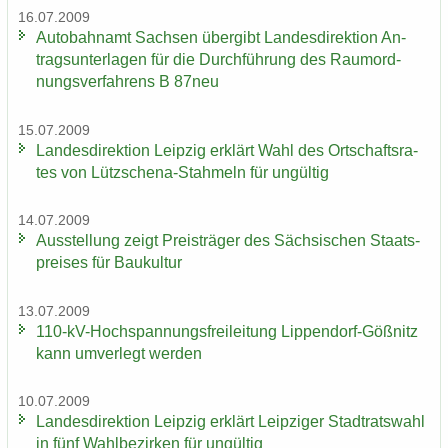
16.07.2009
Au­to­bahn­amt Sach­sen über­gibt Lan­des­di­rek­ti­on An­
trags­un­ter­la­gen für die Durch­füh­rung des Raum­ord­
nungs­ver­fah­rens B 87neu
15.07.2009
Lan­des­di­rek­ti­on Leip­zig er­klärt Wahl des Ort­schafts­ra­
tes von Lützschena-​Stahmeln für un­gül­tig
14.07.2009
Aus­stel­lung zeigt Preis­trä­ger des Säch­si­schen Staats­
prei­ses für Bau­kul­tur
13.07.2009
110-​kV-Hochspannungsfreileitung Lippendorf-​Gößnitz
kann um­ver­legt wer­den
10.07.2009
Lan­des­di­rek­ti­on Leip­zig er­klärt Leip­zi­ger Stadt­rats­wahl
in fünf Wahl­be­zir­ken für un­gül­tig