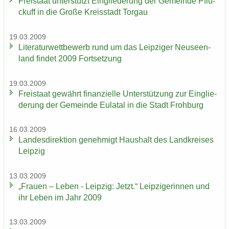
Frei­staat un­ter­stützt Ein­glie­de­rung der Ge­mein­de Pflü­
ckuff in die Große Kreis­stadt Tor­gau
19.03.2009
Li­te­ra­tur­wett­be­werb rund um das Leip­zi­ger Neu­seen­
land fin­det 2009 Fort­set­zung
19.03.2009
Frei­staat ge­währt fi­nan­zi­el­le Un­ter­stüt­zung zur Ein­glie­
de­rung der Ge­mein­de Eu­la­tal in die Stadt Froh­burg
16.03.2009
Lan­des­di­rek­ti­on ge­neh­migt Haus­halt des Land­krei­ses
Leip­zig
13.03.2009
„Frau­en – Leben - Leip­zig: Jetzt.“ Leip­zi­ge­rin­nen und
ihr Leben im Jahr 2009
13.03.2009