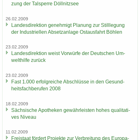
zung der Tal­sper­re Döll­nitz­see
26.02.2009
Lan­des­di­rek­ti­on ge­neh­migt Pla­nung zur Still­le­gung
der In­dus­tri­el­len Ab­setz­an­la­ge Ost­aus­fahrt Böh­len
23.02.2009
Lan­des­di­rek­ti­on weist Vor­wür­fe der Deut­schen Um­
welt­hil­fe zu­rück
23.02.2009
Fast 1.000 er­folg­rei­che Ab­schlüs­se in den Ge­sund­
heits­fach­be­ru­fen 2008
18.02.2009
Säch­si­sche Apo­the­ken ge­währ­leis­ten hohes qua­li­ta­ti­
ves Ni­veau
11.02.2009
Frei­staat för­dert Pro­jek­te zur Ver­brei­tung des Eu­ro­pa­