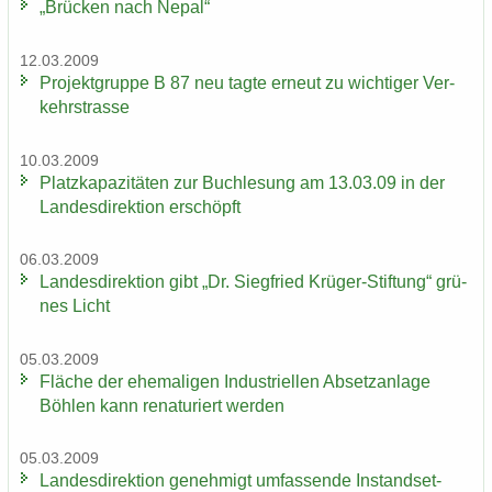
„Brü­cken nach Nepal“
12.03.2009
Pro­jekt­grup­pe B 87 neu tagte er­neut zu wich­ti­ger Ver­
kehrs­tras­se
10.03.2009
Platz­ka­pa­zi­tä­ten zur Buch­le­sung am 13.03.09 in der
Lan­des­di­rek­ti­on er­schöpft
06.03.2009
Lan­des­di­rek­ti­on gibt „Dr. Sieg­fried Krüger-​Stiftung“ grü­
nes Licht
05.03.2009
Flä­che der ehe­ma­li­gen In­dus­tri­el­len Ab­setz­an­la­ge
Böh­len kann re­na­tu­riert wer­den
05.03.2009
Lan­des­di­rek­ti­on ge­neh­migt um­fas­sen­de In­stand­set­