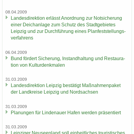
08.04.2009
Lan­des­di­rek­ti­on er­lässt An­ord­nung zur Not­si­che­rung
einer Deich­an­la­ge zum Schutz des Stadt­ge­bie­tes
Leip­zig und zur Durch­füh­rung eines Plan­fest­stel­lungs­
ver­fah­rens
06.04.2009
Bund för­dert Si­che­rung, In­stand­hal­tung und Re­stau­ra­
ti­on von Kul­tur­denk­ma­len
31.03.2009
Lan­des­di­rek­ti­on Leip­zig be­stä­tigt Maß­nah­men­pa­ket
der Land­krei­se Leip­zig und Nord­sach­sen
31.03.2009
Pla­nun­gen für Lin­de­nau­er Hafen wer­den prä­sen­tiert
31.03.2009
Leip­zi­ger Neu­seen­land soll ein­heit­li­ches tou­ris­ti­sches