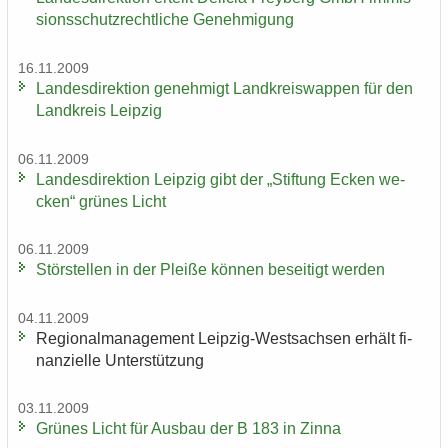
si­ons­schutz­recht­li­che Ge­neh­mi­gung
16.11.2009
Lan­des­di­rek­ti­on ge­neh­migt Land­kreis­wap­pen für den
Land­kreis Leip­zig
06.11.2009
Lan­des­di­rek­ti­on Leip­zig gibt der „Stif­tung Ecken we­
cken“ grü­nes Licht
06.11.2009
Stör­stel­len in der Plei­ße kön­nen be­sei­tigt wer­den
04.11.2009
Re­gio­nal­ma­nage­ment Leipzig-​Westsachsen er­hält fi­
nan­zi­el­le Un­ter­stüt­zung
03.11.2009
Grü­nes Licht für Aus­bau der B 183 in Zinna