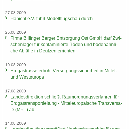
27.08.2009
Ha­bicht e.V. führt Mo­dell­flug­schau durch
25.08.2009
Firma Bil­fin­ger Ber­ger Ent­sor­gung Ost GmbH darf Zwi­
schen­la­ger für kon­ta­mi­nier­te Böden und bo­den­ähn­li­
che Ab­fäl­le in Deut­zen er­rich­ten
19.08.2009
Erd­gas­tras­se er­höht Ver­sor­gungs­si­cher­heit in Mittel-​
und West­eu­ro­pa
17.08.2009
Lan­des­di­rek­ti­on schließt Raum­ord­nungs­ver­fah­ren für
Erd­gas­trans­port­lei­tung - Mit­tel­eu­ro­päi­sche Trans­ver­sa­
le (MET) ab
14.08.2009