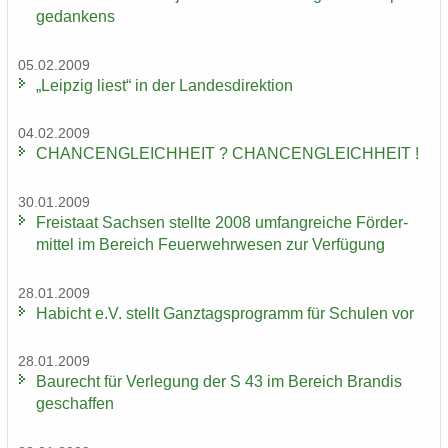
ge­dan­kens
05.02.2009
„Leip­zig liest“ in der Lan­des­di­rek­ti­on
04.02.2009
CHAN­CEN­GLEICH­HEIT ? CHAN­CEN­GLEICH­HEIT !
30.01.2009
Frei­staat Sach­sen stell­te 2008 um­fang­rei­che För­der­
mit­tel im Be­reich Feu­er­wehr­we­sen zur Ver­fü­gung
28.01.2009
Ha­bicht e.V. stellt Ganz­tags­pro­gramm für Schu­len vor
28.01.2009
Bau­recht für Ver­le­gung der S 43 im Be­reich Bran­dis
ge­schaf­fen