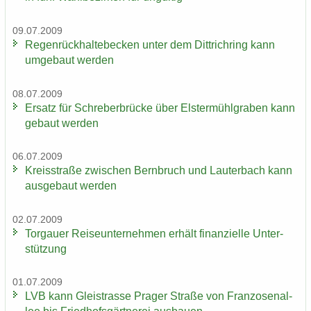
09.07.2009
Re­gen­rück­hal­te­be­cken unter dem Dittrich­ring kann
um­ge­baut wer­den
08.07.2009
Er­satz für Schre­ber­brü­cke über Els­ter­mühl­gra­ben kann
ge­baut wer­den
06.07.2009
Kreis­stra­ße zwi­schen Bern­bruch und Lau­ter­bach kann
aus­ge­baut wer­den
02.07.2009
Tor­gau­er Rei­se­un­ter­neh­men er­hält fi­nan­zi­el­le Un­ter­
stüt­zung
01.07.2009
LVB kann Gleis­tras­se Pra­ger Stra­ße von Fran­zo­sen­al­