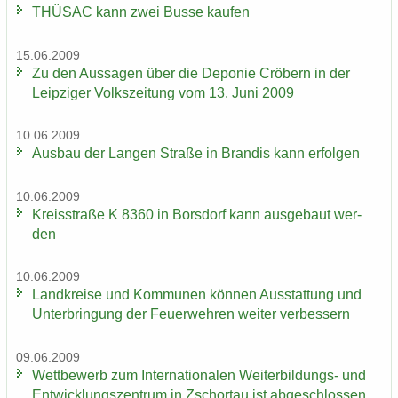
THÜ­SAC kann zwei Busse kau­fen
15.06.2009
Zu den Aus­sa­gen über die De­po­nie Crö­bern in der
Leip­zi­ger Volks­zei­tung vom 13. Juni 2009
10.06.2009
Aus­bau der Lan­gen Stra­ße in Bran­dis kann er­fol­gen
10.06.2009
Kreis­stra­ße K 8360 in Bors­dorf kann aus­ge­baut wer­
den
10.06.2009
Land­krei­se und Kom­mu­nen kön­nen Aus­stat­tung und
Un­ter­brin­gung der Feu­er­weh­ren wei­ter ver­bes­sern
09.06.2009
Wett­be­werb zum In­ter­na­tio­na­len Weiterbildungs-​ und
Ent­wick­lungs­zen­trum in Zschor­tau ist ab­ge­schlos­sen