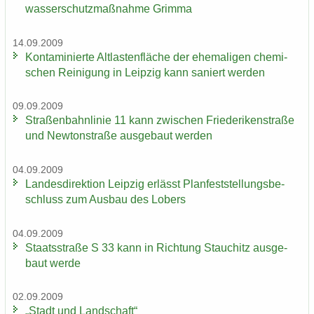
was­ser­schutz­maß­nah­me Grim­ma
14.09.2009
Kon­ta­mi­nier­te Alt­las­ten­flä­che der ehe­ma­li­gen che­mi­
schen Rei­ni­gung in Leip­zig kann sa­niert wer­den
09.09.2009
Stra­ßen­bahn­li­nie 11 kann zwi­schen Frie­de­ri­ken­stra­ße
und New­ton­stra­ße aus­ge­baut wer­den
04.09.2009
Lan­des­di­rek­ti­on Leip­zig er­lässt Plan­fest­stel­lungs­be­
schluss zum Aus­bau des Lobers
04.09.2009
Staats­stra­ße S 33 kann in Rich­tung Stau­chitz aus­ge­
baut werde
02.09.2009
„Stadt und Land­schaft“