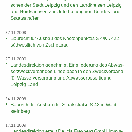
schen der Stadt Leip­zig und den Land­krei­sen Leip­zig
und Nord­sach­sen zur Un­ter­hal­tung von Bundes-​ und
Staats­stra­ßen
27.11.2009
Bau­recht für Aus­bau des Kno­ten­punk­tes S 4/K 7422
süd­west­lich von Zschett­gau
27.11.2009
Lan­des­di­rek­ti­on ge­neh­migt Ein­glie­de­rung des Ab­was­
ser­zweck­ver­ban­des Lindel­bach in den Zweck­ver­band
für Was­ser­ver­sor­gung und Ab­was­ser­be­sei­ti­gung
Leipzig-​Land
24.11.2009
Bau­recht für Aus­bau der Staats­stra­ße S 43 in Wald­
stein­berg
17.11.2009
Lan­des­di­rek­ti­on er­teilt De­li­cia Frey­berg GmbH im­mis­