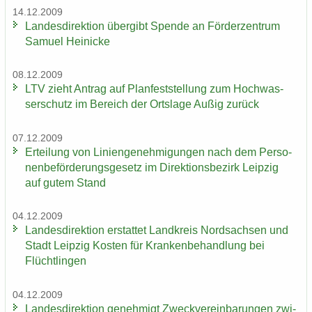
14.12.2009
Lan­des­di­rek­ti­on über­gibt Spen­de an För­der­zen­trum
Sa­mu­el Hei­ni­cke
08.12.2009
LTV zieht An­trag auf Plan­fest­stel­lung zum Hoch­was­
ser­schutz im Be­reich der Orts­la­ge Außig zu­rück
07.12.2009
Er­tei­lung von Li­ni­en­ge­neh­mi­gun­gen nach dem Per­so­
nen­be­för­de­rungs­ge­setz im Di­rek­ti­ons­be­zirk Leip­zig
auf gutem Stand
04.12.2009
Lan­des­di­rek­ti­on er­stat­tet Land­kreis Nord­sach­sen und
Stadt Leip­zig Kos­ten für Kran­ken­be­hand­lung bei
Flücht­lin­gen
04.12.2009
Lan­des­di­rek­ti­on ge­neh­migt Zweck­ver­ein­ba­run­gen zwi­