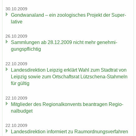
30.10.2009
Gond­wa­na­land – ein zoo­lo­gi­sches Pro­jekt der Su­per­
la­ti­ve
26.10.2009
Samm­lun­gen ab 28.12.2009 nicht mehr ge­neh­mi­
gungs­pflich­tig
22.10.2009
Lan­des­di­rek­ti­on Leip­zig er­klärt Wahl zum Stadt­rat von
Leip­zig sowie zum Ort­schafts­rat Lützschena-​Stahmeln
für gül­tig
22.10.2009
Mit­glie­der des Re­gio­nal­kon­vents be­an­tra­gen Re­gio­
nal­bud­get
22.10.2009
Lan­des­di­rek­ti­on in­for­miert zu Raum­ord­nungs­ver­fah­ren