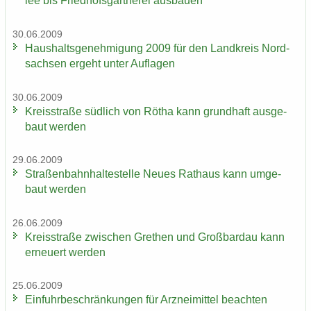
lee bis Fried­hofs­gärt­ne­rei aus­bau­en
30.06.2009
Haus­halts­ge­neh­mi­gung 2009 für den Land­kreis Nord­
sach­sen er­geht unter Auf­la­gen
30.06.2009
Kreis­stra­ße süd­lich von Rötha kann grund­haft aus­ge­
baut wer­den
29.06.2009
Stra­ßen­bahn­hal­te­stel­le Neues Rat­haus kann um­ge­
baut wer­den
26.06.2009
Kreis­stra­ße zwi­schen Gre­then und Groß­bardau kann
er­neu­ert wer­den
25.06.2009
Ein­fuhr­be­schrän­kun­gen für Arz­nei­mit­tel be­ach­ten