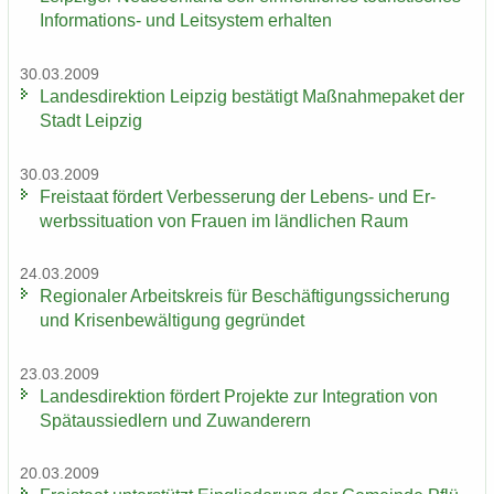
Informations-​ und Leit­sys­tem er­hal­ten
30.03.2009
Lan­des­di­rek­ti­on Leip­zig be­stä­tigt Maß­nah­me­pa­ket der
Stadt Leip­zig
30.03.2009
Frei­staat för­dert Ver­bes­se­rung der Lebens-​ und Er­
werbs­si­tua­ti­on von Frau­en im länd­li­chen Raum
24.03.2009
Re­gio­na­ler Ar­beits­kreis für Be­schäf­ti­gungs­si­che­rung
und Kri­sen­be­wäl­ti­gung ge­grün­det
23.03.2009
Lan­des­di­rek­ti­on för­dert Pro­jek­te zur In­te­gra­ti­on von
Spät­aus­sied­lern und Zu­wan­de­rern
20.03.2009