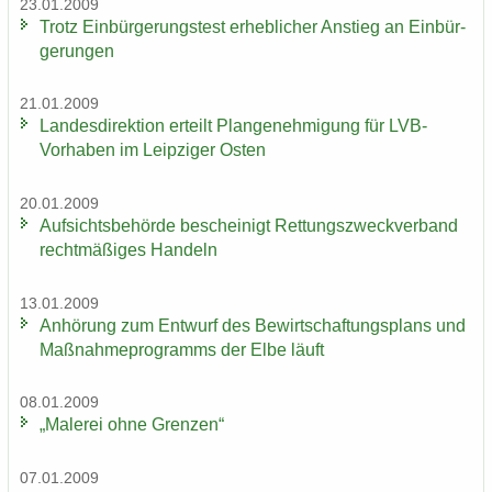
23.01.2009
Trotz Ein­bür­ge­rungs­test er­heb­li­cher An­stieg an Ein­bür­
ge­run­gen
21.01.2009
Lan­des­di­rek­ti­on er­teilt Plan­ge­neh­mi­gung für LVB-​
Vorhaben im Leip­zi­ger Osten
20.01.2009
Auf­sichts­be­hör­de be­schei­nigt Ret­tungs­zweck­ver­band
recht­mä­ßi­ges Han­deln
13.01.2009
An­hö­rung zum Ent­wurf des Be­wirt­schaf­tungs­plans und
Maß­nah­me­pro­gramms der Elbe läuft
08.01.2009
„Ma­le­rei ohne Gren­zen“
07.01.2009