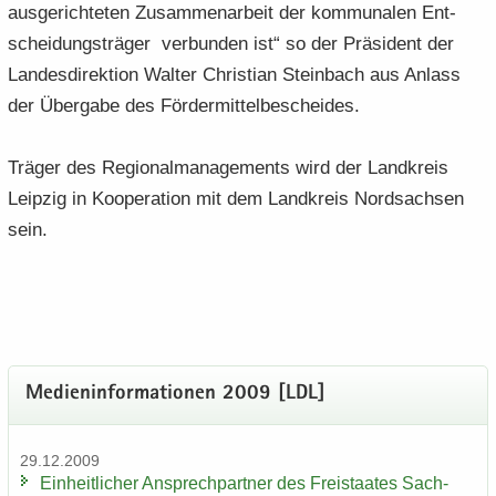
aus­ge­rich­te­ten Zu­sam­men­ar­beit der kom­mu­na­len Ent­
schei­dungs­trä­ger ver­bun­den ist“ so der Prä­si­dent der
Lan­des­di­rek­ti­on Wal­ter Chris­ti­an Stein­bach aus An­lass
der Über­ga­be des För­der­mit­tel­be­schei­des.
Trä­ger des Re­gio­nal­ma­nage­ments wird der Land­kreis
Leip­zig in Ko­ope­ra­ti­on mit dem Land­kreis Nord­sach­sen
sein.
Me­di­en­in­for­ma­tio­nen 2009 [LDL]
29.12.2009
Ein­heit­li­cher An­sprech­part­ner des Frei­staa­tes Sach­