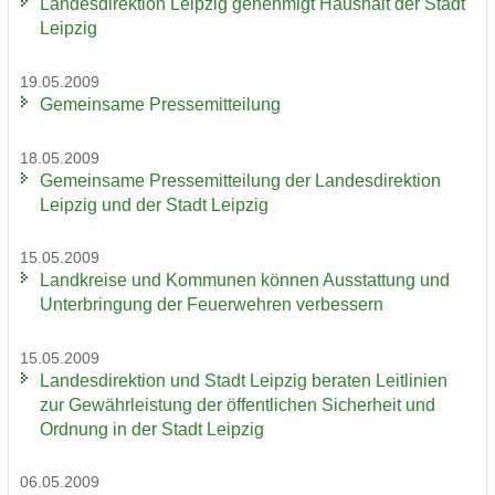
Lan­des­di­rek­ti­on Leip­zig ge­neh­migt Haus­halt der Stadt
Leip­zig
19.05.2009
Ge­mein­sa­me Pres­se­mit­tei­lung
18.05.2009
Ge­mein­sa­me Pres­se­mit­tei­lung der Lan­des­di­rek­ti­on
Leip­zig und der Stadt Leip­zig
15.05.2009
Land­krei­se und Kom­mu­nen kön­nen Aus­stat­tung und
Un­ter­brin­gung der Feu­er­weh­ren ver­bes­sern
15.05.2009
Lan­des­di­rek­ti­on und Stadt Leip­zig be­ra­ten Leit­li­ni­en
zur Ge­währ­leis­tung der öf­fent­li­chen Si­cher­heit und
Ord­nung in der Stadt Leip­zig
06.05.2009