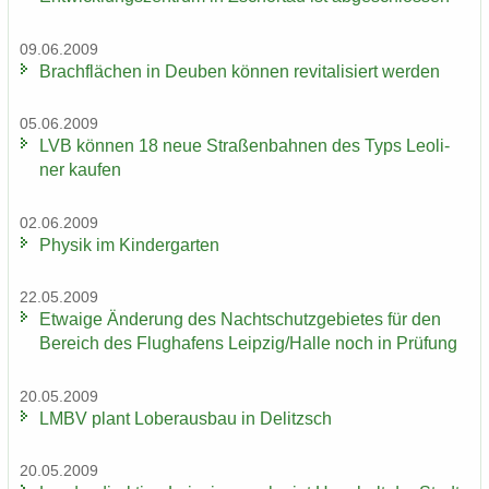
09.06.2009
Brach­flä­chen in Deu­ben kön­nen re­vi­ta­li­siert wer­den
05.06.2009
LVB kön­nen 18 neue Stra­ßen­bah­nen des Typs Leo­li­
ner kau­fen
02.06.2009
Phy­sik im Kin­der­gar­ten
22.05.2009
Et­wa­ige Än­de­rung des Nacht­schutz­ge­bie­tes für den
Be­reich des Flug­ha­fens Leip­zig/Halle noch in Prü­fung
20.05.2009
LMBV plant Lober­aus­bau in De­litzsch
20.05.2009