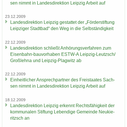
sen nimmt in Lan­des­di­rek­ti­on Leip­zig Ar­beit auf
23.12.2009
Lan­des­di­rek­ti­on Leip­zig ge­stat­tet der „För­der­stif­tung
Leip­zi­ger Stadt­bad“ den Weg in die Selb­stän­dig­keit
22.12.2009
Lan­des­di­rek­ti­on schließt An­hö­rungs­ver­fah­ren zum
Eisenbahn-​bauvorhaben ESTW-​A Leipzig-​Leutzsch/
Groß­leh­na und Leipzig-​Plagwitz ab
22.12.2009
Ein­heit­li­cher An­sprech­part­ner des Frei­staa­tes Sach­
sen nimmt in Lan­des­di­rek­ti­on Leip­zig Ar­beit auf
18.12.2009
Lan­des­di­rek­ti­on Leip­zig er­kennt Rechts­fä­hig­keit der
kom­mu­na­len Stif­tung Le­ben­di­ge Ge­mein­de Neu­kie­
ritzsch an