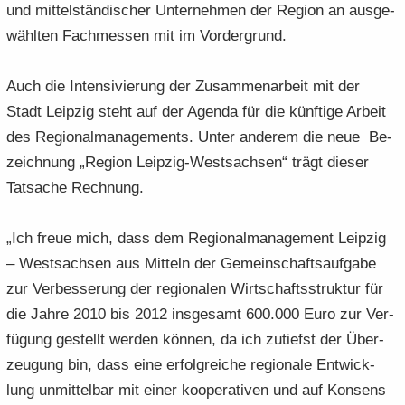
und mit­tel­stän­di­scher Un­ter­neh­men der Re­gi­on an aus­ge­
wähl­ten Fach­mes­sen mit im Vor­der­grund.
Auch die In­ten­si­vie­rung der Zu­sam­men­ar­beit mit der
Stadt Leip­zig steht auf der Agen­da für die künf­ti­ge Ar­beit
des Re­gio­nal­ma­nage­ments. Unter an­de­rem die neue Be­
zeich­nung „Re­gi­on Leipzig-​Westsachsen“ trägt die­ser
Tat­sa­che Rech­nung.
„Ich freue mich, dass dem Re­gio­nal­ma­nage­ment Leip­zig
– West­sach­sen aus Mit­teln der Ge­mein­schafts­auf­ga­be
zur Ver­bes­se­rung der re­gio­na­len Wirt­schafts­struk­tur für
die Jahre 2010 bis 2012 ins­ge­samt 600.000 Euro zur Ver­
fü­gung ge­stellt wer­den kön­nen, da ich zu­tiefst der Über­
zeu­gung bin, dass eine er­folg­rei­che re­gio­na­le Ent­wick­
lung un­mit­tel­bar mit einer ko­ope­ra­ti­ven und auf Kon­sens