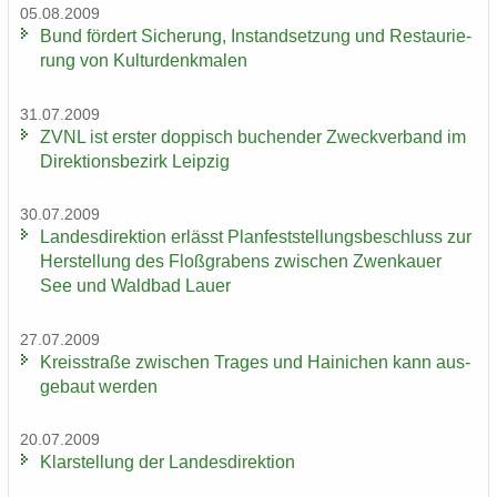
05.08.2009
Bund för­dert Si­che­rung, In­stand­set­zung und Re­stau­rie­
rung von Kul­tur­denk­ma­len
31.07.2009
ZVNL ist ers­ter dop­pisch bu­chen­der Zweck­ver­band im
Di­rek­ti­ons­be­zirk Leip­zig
30.07.2009
Lan­des­di­rek­ti­on er­lässt Plan­fest­stel­lungs­be­schluss zur
Her­stel­lung des Floß­gra­bens zwi­schen Zwenkau­er
See und Wald­bad Lauer
27.07.2009
Kreis­stra­ße zwi­schen Tra­ges und Hai­ni­chen kann aus­
ge­baut wer­den
20.07.2009
Klar­stel­lung der Lan­des­di­rek­ti­on