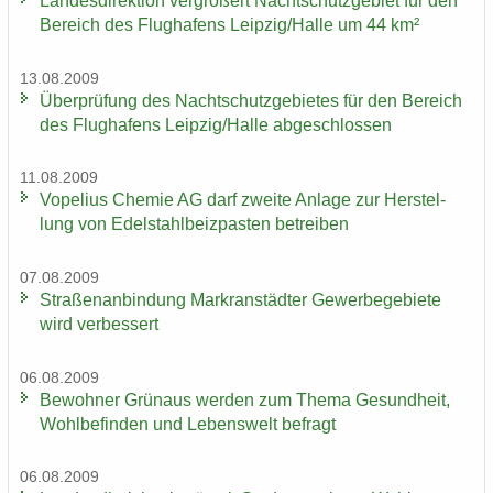
Lan­des­di­rek­ti­on ver­grö­ßert Nacht­schutz­ge­biet für den
Be­reich des Flug­ha­fens Leip­zig/Halle um 44 km²
13.08.2009
Über­prü­fung des Nacht­schutz­ge­bie­tes für den Be­reich
des Flug­ha­fens Leip­zig/Halle ab­ge­schlos­sen
11.08.2009
Vo­pe­li­us Che­mie AG darf zwei­te An­la­ge zur Her­stel­
lung von Edel­stahl­beiz­pas­ten be­trei­ben
07.08.2009
Stra­ßen­an­bin­dung Markran­städ­ter Ge­wer­be­ge­bie­te
wird ver­bes­sert
06.08.2009
Be­woh­ner Grün­aus wer­den zum Thema Ge­sund­heit,
Wohl­be­fin­den und Le­bens­welt be­fragt
06.08.2009