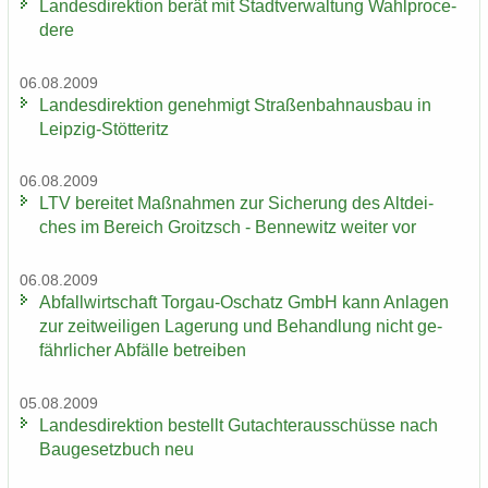
Lan­des­di­rek­ti­on berät mit Stadt­ver­wal­tung Wahlpro­ce­
de­re
06.08.2009
Lan­des­di­rek­ti­on ge­neh­migt Stra­ßen­bahn­aus­bau in
Leipzig-​Stötteritz
06.08.2009
LTV be­rei­tet Maß­nah­men zur Si­che­rung des Alt­dei­
ches im Be­reich Groitzsch - Ben­ne­witz wei­ter vor
06.08.2009
Ab­fall­wirt­schaft Torgau-​Oschatz GmbH kann An­la­gen
zur zeit­wei­li­gen La­ge­rung und Be­hand­lung nicht ge­
fähr­li­cher Ab­fäl­le be­trei­ben
05.08.2009
Lan­des­di­rek­ti­on be­stellt Gut­ach­ter­aus­schüs­se nach
Bau­ge­setz­buch neu