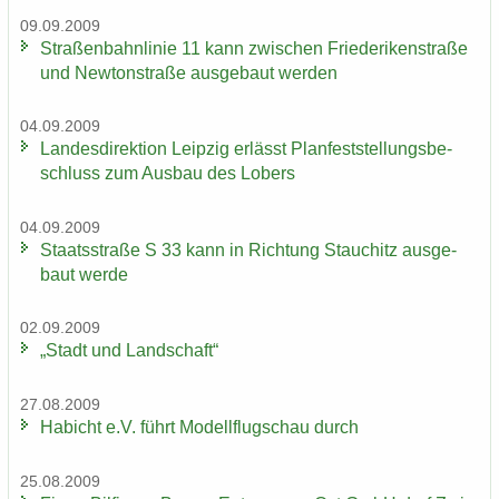
09.09.2009
Stra­ßen­bahn­li­nie 11 kann zwi­schen Frie­de­ri­ken­stra­ße
und New­ton­stra­ße aus­ge­baut wer­den
04.09.2009
Lan­des­di­rek­ti­on Leip­zig er­lässt Plan­fest­stel­lungs­be­
schluss zum Aus­bau des Lobers
04.09.2009
Staats­stra­ße S 33 kann in Rich­tung Stau­chitz aus­ge­
baut werde
02.09.2009
„Stadt und Land­schaft“
27.08.2009
Ha­bicht e.V. führt Mo­dell­flug­schau durch
25.08.2009