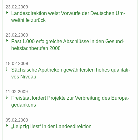
23.02.2009
Lan­des­di­rek­ti­on weist Vor­wür­fe der Deut­schen Um­
welt­hil­fe zu­rück
23.02.2009
Fast 1.000 er­folg­rei­che Ab­schlüs­se in den Ge­sund­
heits­fach­be­ru­fen 2008
18.02.2009
Säch­si­sche Apo­the­ken ge­währ­leis­ten hohes qua­li­ta­ti­
ves Ni­veau
11.02.2009
Frei­staat för­dert Pro­jek­te zur Ver­brei­tung des Eu­ro­pa­
ge­dan­kens
05.02.2009
„Leip­zig liest“ in der Lan­des­di­rek­ti­on