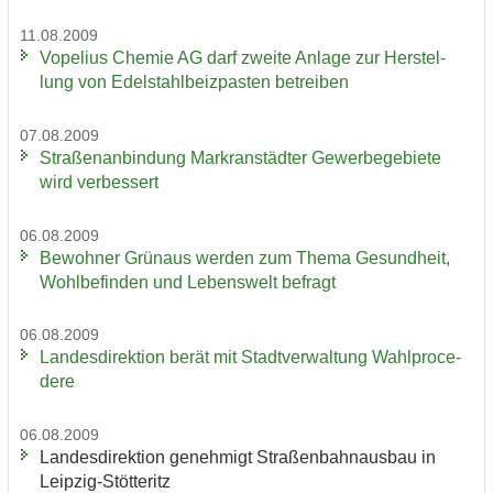
11.08.2009
Vo­pe­li­us Che­mie AG darf zwei­te An­la­ge zur Her­stel­
lung von Edel­stahl­beiz­pas­ten be­trei­ben
07.08.2009
Stra­ßen­an­bin­dung Markran­städ­ter Ge­wer­be­ge­bie­te
wird ver­bes­sert
06.08.2009
Be­woh­ner Grün­aus wer­den zum Thema Ge­sund­heit,
Wohl­be­fin­den und Le­bens­welt be­fragt
06.08.2009
Lan­des­di­rek­ti­on berät mit Stadt­ver­wal­tung Wahlpro­ce­
de­re
06.08.2009
Lan­des­di­rek­ti­on ge­neh­migt Stra­ßen­bahn­aus­bau in
Leipzig-​Stötteritz