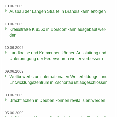
10.06.2009
Aus­bau der Lan­gen Stra­ße in Bran­dis kann er­fol­gen
10.06.2009
Kreis­stra­ße K 8360 in Bors­dorf kann aus­ge­baut wer­
den
10.06.2009
Land­krei­se und Kom­mu­nen kön­nen Aus­stat­tung und
Un­ter­brin­gung der Feu­er­weh­ren wei­ter ver­bes­sern
09.06.2009
Wett­be­werb zum In­ter­na­tio­na­len Weiterbildungs-​ und
Ent­wick­lungs­zen­trum in Zschor­tau ist ab­ge­schlos­sen
09.06.2009
Brach­flä­chen in Deu­ben kön­nen re­vi­ta­li­siert wer­den
05.06.2009