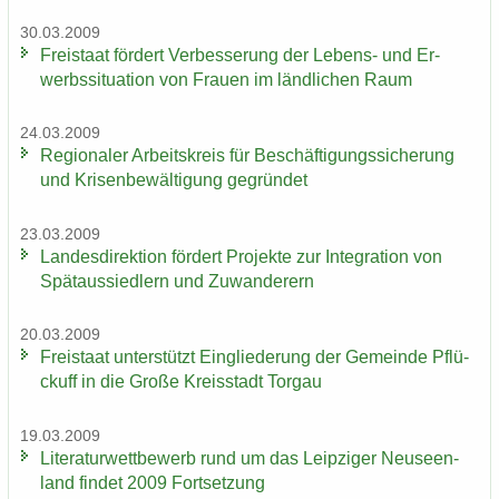
30.03.2009
Frei­staat för­dert Ver­bes­se­rung der Lebens-​ und Er­
werbs­si­tua­ti­on von Frau­en im länd­li­chen Raum
24.03.2009
Re­gio­na­ler Ar­beits­kreis für Be­schäf­ti­gungs­si­che­rung
und Kri­sen­be­wäl­ti­gung ge­grün­det
23.03.2009
Lan­des­di­rek­ti­on för­dert Pro­jek­te zur In­te­gra­ti­on von
Spät­aus­sied­lern und Zu­wan­de­rern
20.03.2009
Frei­staat un­ter­stützt Ein­glie­de­rung der Ge­mein­de Pflü­
ckuff in die Große Kreis­stadt Tor­gau
19.03.2009
Li­te­ra­tur­wett­be­werb rund um das Leip­zi­ger Neu­seen­
land fin­det 2009 Fort­set­zung