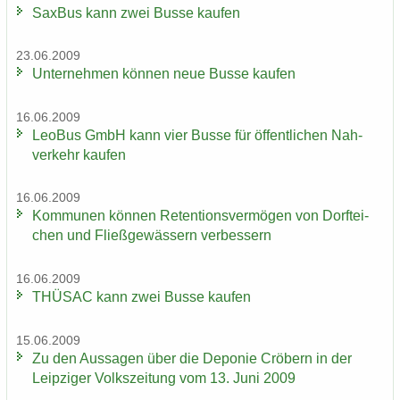
Sax­Bus kann zwei Busse kau­fen
23.06.2009
Un­ter­neh­men kön­nen neue Busse kau­fen
16.06.2009
LeoBus GmbH kann vier Busse für öf­fent­li­chen Nah­
ver­kehr kau­fen
16.06.2009
Kom­mu­nen kön­nen Re­ten­ti­ons­ver­mö­gen von Dorf­tei­
chen und Fließ­ge­wäs­sern ver­bes­sern
16.06.2009
THÜ­SAC kann zwei Busse kau­fen
15.06.2009
Zu den Aus­sa­gen über die De­po­nie Crö­bern in der
Leip­zi­ger Volks­zei­tung vom 13. Juni 2009