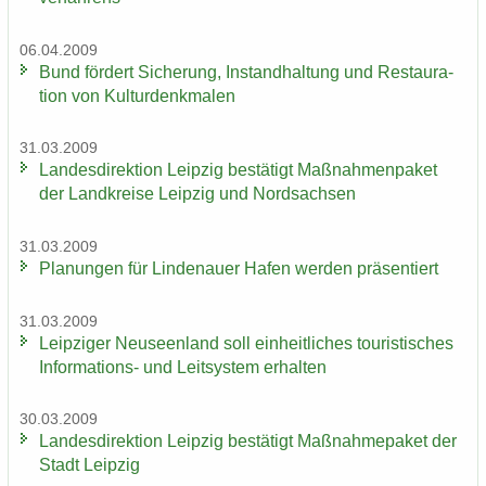
06.04.2009
Bund för­dert Si­che­rung, In­stand­hal­tung und Re­stau­ra­
ti­on von Kul­tur­denk­ma­len
31.03.2009
Lan­des­di­rek­ti­on Leip­zig be­stä­tigt Maß­nah­men­pa­ket
der Land­krei­se Leip­zig und Nord­sach­sen
31.03.2009
Pla­nun­gen für Lin­de­nau­er Hafen wer­den prä­sen­tiert
31.03.2009
Leip­zi­ger Neu­seen­land soll ein­heit­li­ches tou­ris­ti­sches
Informations-​ und Leit­sys­tem er­hal­ten
30.03.2009
Lan­des­di­rek­ti­on Leip­zig be­stä­tigt Maß­nah­me­pa­ket der
Stadt Leip­zig