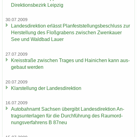
Di­rek­ti­ons­be­zirk Leip­zig
30.07.2009
Lan­des­di­rek­ti­on er­lässt Plan­fest­stel­lungs­be­schluss zur
Her­stel­lung des Floß­gra­bens zwi­schen Zwenkau­er
See und Wald­bad Lauer
27.07.2009
Kreis­stra­ße zwi­schen Tra­ges und Hai­ni­chen kann aus­
ge­baut wer­den
20.07.2009
Klar­stel­lung der Lan­des­di­rek­ti­on
16.07.2009
Au­to­bahn­amt Sach­sen über­gibt Lan­des­di­rek­ti­on An­
trags­un­ter­la­gen für die Durch­füh­rung des Raum­ord­
nungs­ver­fah­rens B 87neu