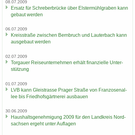
08.07.2009
Er­satz für Schre­ber­brü­cke über Els­ter­mühl­gra­ben kann
ge­baut wer­den
06.07.2009
Kreis­stra­ße zwi­schen Bern­bruch und Lau­ter­bach kann
aus­ge­baut wer­den
02.07.2009
Tor­gau­er Rei­se­un­ter­neh­men er­hält fi­nan­zi­el­le Un­ter­
stüt­zung
01.07.2009
LVB kann Gleis­tras­se Pra­ger Stra­ße von Fran­zo­sen­al­
lee bis Fried­hofs­gärt­ne­rei aus­bau­en
30.06.2009
Haus­halts­ge­neh­mi­gung 2009 für den Land­kreis Nord­
sach­sen er­geht unter Auf­la­gen