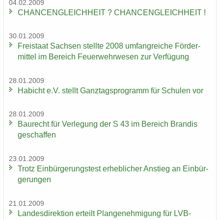
04.02.2009
CHAN­CEN­GLEICH­HEIT ? CHAN­CEN­GLEICH­HEIT !
30.01.2009
Frei­staat Sach­sen stell­te 2008 um­fang­rei­che För­der­
mit­tel im Be­reich Feu­er­wehr­we­sen zur Ver­fü­gung
28.01.2009
Ha­bicht e.V. stellt Ganz­tags­pro­gramm für Schu­len vor
28.01.2009
Bau­recht für Ver­le­gung der S 43 im Be­reich Bran­dis
ge­schaf­fen
23.01.2009
Trotz Ein­bür­ge­rungs­test er­heb­li­cher An­stieg an Ein­bür­
ge­run­gen
21.01.2009
Lan­des­di­rek­ti­on er­teilt Plan­ge­neh­mi­gung für LVB-​