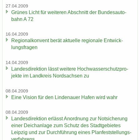
27.04.2009
Grü­nes Licht für wei­te­ren Ab­schnitt der Bun­des­au­to­
bahn A 72
16.04.2009
Re­gio­nal­kon­vent berät ak­tu­el­le re­gio­na­le Ent­wick­
lungs­fra­gen
14.04.2009
Lan­des­di­rek­ti­on lässt wei­te­re Hoch­was­ser­schutz­pro­
jek­te im Land­kreis Nord­sach­sen zu
08.04.2009
Eine Vi­si­on für den Lin­de­nau­er Hafen wird wahr
08.04.2009
Lan­des­di­rek­ti­on er­lässt An­ord­nung zur Not­si­che­rung
einer Deich­an­la­ge zum Schutz des Stadt­ge­bie­tes
Leip­zig und zur Durch­füh­rung eines Plan­fest­stel­lungs­
ver­fah­rens