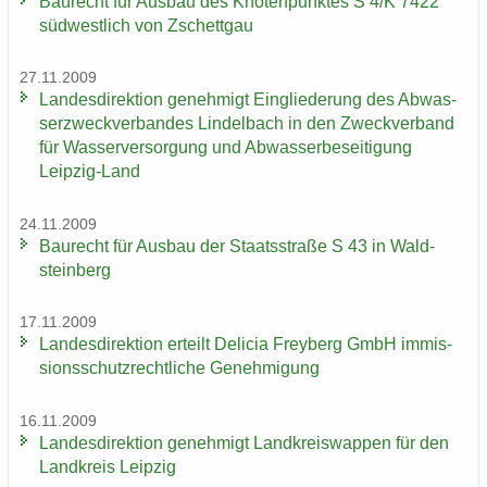
Bau­recht für Aus­bau des Kno­ten­punk­tes S 4/K 7422
süd­west­lich von Zschett­gau
27.11.2009
Lan­des­di­rek­ti­on ge­neh­migt Ein­glie­de­rung des Ab­was­
ser­zweck­ver­ban­des Lindel­bach in den Zweck­ver­band
für Was­ser­ver­sor­gung und Ab­was­ser­be­sei­ti­gung
Leipzig-​Land
24.11.2009
Bau­recht für Aus­bau der Staats­stra­ße S 43 in Wald­
stein­berg
17.11.2009
Lan­des­di­rek­ti­on er­teilt De­li­cia Frey­berg GmbH im­mis­
si­ons­schutz­recht­li­che Ge­neh­mi­gung
16.11.2009
Lan­des­di­rek­ti­on ge­neh­migt Land­kreis­wap­pen für den
Land­kreis Leip­zig