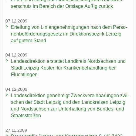
ser­schutz im Be­reich der Orts­la­ge Außig zu­rück
07.12.2009
Er­tei­lung von Li­ni­en­ge­neh­mi­gun­gen nach dem Per­so­
nen­be­för­de­rungs­ge­setz im Di­rek­ti­ons­be­zirk Leip­zig
auf gutem Stand
04.12.2009
Lan­des­di­rek­ti­on er­stat­tet Land­kreis Nord­sach­sen und
Stadt Leip­zig Kos­ten für Kran­ken­be­hand­lung bei
Flücht­lin­gen
04.12.2009
Lan­des­di­rek­ti­on ge­neh­migt Zweck­ver­ein­ba­run­gen zwi­
schen der Stadt Leip­zig und den Land­krei­sen Leip­zig
und Nord­sach­sen zur Un­ter­hal­tung von Bundes-​ und
Staats­stra­ßen
27.11.2009