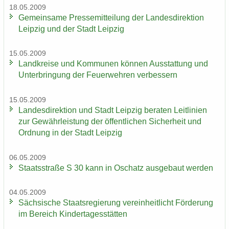
18.05.2009
Ge­mein­sa­me Pres­se­mit­tei­lung der Lan­des­di­rek­ti­on
Leip­zig und der Stadt Leip­zig
15.05.2009
Land­krei­se und Kom­mu­nen kön­nen Aus­stat­tung und
Un­ter­brin­gung der Feu­er­weh­ren ver­bes­sern
15.05.2009
Lan­des­di­rek­ti­on und Stadt Leip­zig be­ra­ten Leit­li­ni­en
zur Ge­währ­leis­tung der öf­fent­li­chen Si­cher­heit und
Ord­nung in der Stadt Leip­zig
06.05.2009
Staats­stra­ße S 30 kann in Oschatz aus­ge­baut wer­den
04.05.2009
Säch­si­sche Staats­re­gie­rung ver­ein­heit­licht För­de­rung
im Be­reich Kin­der­ta­ges­stät­ten