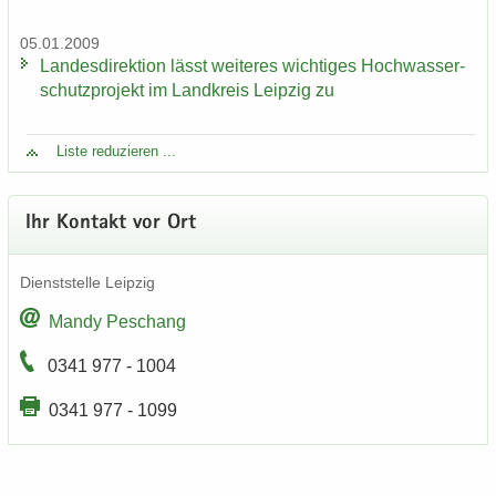
05.01.2009
Lan­des­di­rek­ti­on lässt wei­te­res wich­ti­ges Hoch­was­ser­
schutz­pro­jekt im Land­kreis Leip­zig zu
Liste re­du­zie­ren ...
Ihr Kon­takt vor Ort
Dienst­stel­le Leip­zig
Mandy Peschang
0341 977 - 1004
0341 977 - 1099