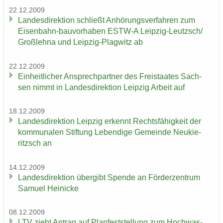
22.12.2009
Lan­des­di­rek­ti­on schließt An­hö­rungs­ver­fah­ren zum
Eisenbahn-​bauvorhaben ESTW-​A Leipzig-​Leutzsch/
Groß­leh­na und Leipzig-​Plagwitz ab
22.12.2009
Ein­heit­li­cher An­sprech­part­ner des Frei­staa­tes Sach­
sen nimmt in Lan­des­di­rek­ti­on Leip­zig Ar­beit auf
18.12.2009
Lan­des­di­rek­ti­on Leip­zig er­kennt Rechts­fä­hig­keit der
kom­mu­na­len Stif­tung Le­ben­di­ge Ge­mein­de Neu­kie­
ritzsch an
14.12.2009
Lan­des­di­rek­ti­on über­gibt Spen­de an För­der­zen­trum
Sa­mu­el Hei­ni­cke
08.12.2009
LTV zieht An­trag auf Plan­fest­stel­lung zum Hoch­was­