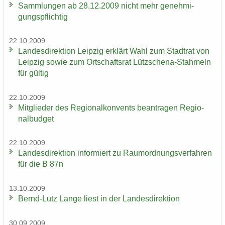
Samm­lun­gen ab 28.12.2009 nicht mehr ge­neh­mi­
gungs­pflich­tig
22.10.2009
Lan­des­di­rek­ti­on Leip­zig er­klärt Wahl zum Stadt­rat von
Leip­zig sowie zum Ort­schafts­rat Lützschena-​Stahmeln
für gül­tig
22.10.2009
Mit­glie­der des Re­gio­nal­kon­vents be­an­tra­gen Re­gio­
nal­bud­get
22.10.2009
Lan­des­di­rek­ti­on in­for­miert zu Raum­ord­nungs­ver­fah­ren
für die B 87n
13.10.2009
Bernd-​Lutz Lange liest in der Lan­des­di­rek­ti­on
30.09.2009