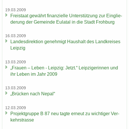
19.03.2009
Frei­staat ge­währt fi­nan­zi­el­le Un­ter­stüt­zung zur Ein­glie­
de­rung der Ge­mein­de Eu­la­tal in die Stadt Froh­burg
16.03.2009
Lan­des­di­rek­ti­on ge­neh­migt Haus­halt des Land­krei­ses
Leip­zig
13.03.2009
„Frau­en – Leben - Leip­zig: Jetzt.“ Leip­zi­ge­rin­nen und
ihr Leben im Jahr 2009
13.03.2009
„Brü­cken nach Nepal“
12.03.2009
Pro­jekt­grup­pe B 87 neu tagte er­neut zu wich­ti­ger Ver­
kehrs­tras­se