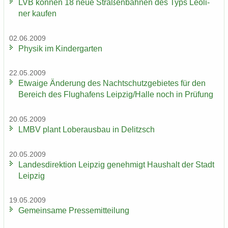
LVB kön­nen 18 neue Stra­ßen­bah­nen des Typs Leo­li­
ner kau­fen
02.06.2009
Phy­sik im Kin­der­gar­ten
22.05.2009
Et­wa­ige Än­de­rung des Nacht­schutz­ge­bie­tes für den
Be­reich des Flug­ha­fens Leip­zig/Halle noch in Prü­fung
20.05.2009
LMBV plant Lober­aus­bau in De­litzsch
20.05.2009
Lan­des­di­rek­ti­on Leip­zig ge­neh­migt Haus­halt der Stadt
Leip­zig
19.05.2009
Ge­mein­sa­me Pres­se­mit­tei­lung