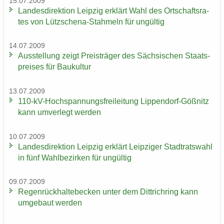
15.07.2009
Lan­des­di­rek­ti­on Leip­zig er­klärt Wahl des Ort­schafts­ra­
tes von Lützschena-​Stahmeln für un­gül­tig
14.07.2009
Aus­stel­lung zeigt Preis­trä­ger des Säch­si­schen Staats­
prei­ses für Bau­kul­tur
13.07.2009
110-​kV-Hochspannungsfreileitung Lippendorf-​Gößnitz
kann um­ver­legt wer­den
10.07.2009
Lan­des­di­rek­ti­on Leip­zig er­klärt Leip­zi­ger Stadt­rats­wahl
in fünf Wahl­be­zir­ken für un­gül­tig
09.07.2009
Re­gen­rück­hal­te­be­cken unter dem Dittrich­ring kann
um­ge­baut wer­den