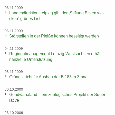
06.11.2009
Lan­des­di­rek­ti­on Leip­zig gibt der „Stif­tung Ecken we­
cken“ grü­nes Licht
06.11.2009
Stör­stel­len in der Plei­ße kön­nen be­sei­tigt wer­den
04.11.2009
Re­gio­nal­ma­nage­ment Leipzig-​Westsachsen er­hält fi­
nan­zi­el­le Un­ter­stüt­zung
03.11.2009
Grü­nes Licht für Aus­bau der B 183 in Zinna
30.10.2009
Gond­wa­na­land – ein zoo­lo­gi­sches Pro­jekt der Su­per­
la­ti­ve
26.10.2009