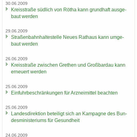
30.06.2009
Kreis­stra­ße süd­lich von Rötha kann grund­haft aus­ge­
baut wer­den
29.06.2009
Stra­ßen­bahn­hal­te­stel­le Neues Rat­haus kann um­ge­
baut wer­den
26.06.2009
Kreis­stra­ße zwi­schen Gre­then und Groß­bardau kann
er­neu­ert wer­den
25.06.2009
Ein­fuhr­be­schrän­kun­gen für Arz­nei­mit­tel be­ach­ten
25.06.2009
Lan­des­di­rek­ti­on be­tei­ligt sich an Kam­pa­gne des Bun­
des­mi­nis­te­ri­ums für Ge­sund­heit
24.06.2009