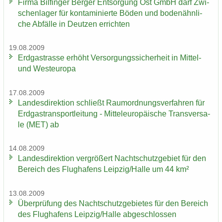
Firma Bil­fin­ger Ber­ger Ent­sor­gung Ost GmbH darf Zwi­
schen­la­ger für kon­ta­mi­nier­te Böden und bo­den­ähn­li­
che Ab­fäl­le in Deut­zen er­rich­ten
19.08.2009
Erd­gas­tras­se er­höht Ver­sor­gungs­si­cher­heit in Mittel-​
und West­eu­ro­pa
17.08.2009
Lan­des­di­rek­ti­on schließt Raum­ord­nungs­ver­fah­ren für
Erd­gas­trans­port­lei­tung - Mit­tel­eu­ro­päi­sche Trans­ver­sa­
le (MET) ab
14.08.2009
Lan­des­di­rek­ti­on ver­grö­ßert Nacht­schutz­ge­biet für den
Be­reich des Flug­ha­fens Leip­zig/Halle um 44 km²
13.08.2009
Über­prü­fung des Nacht­schutz­ge­bie­tes für den Be­reich
des Flug­ha­fens Leip­zig/Halle ab­ge­schlos­sen