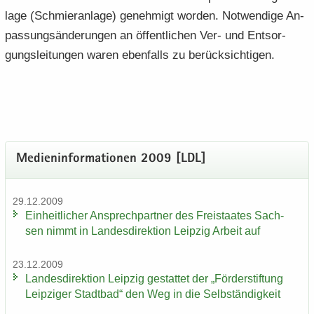
la­ge (Schmier­an­la­ge) ge­neh­migt wor­den. Not­wen­di­ge An­
pas­sungs­än­de­run­gen an öf­fent­li­chen Ver- und Ent­sor­
gungs­lei­tun­gen waren eben­falls zu be­rück­sich­ti­gen.
Me­di­en­in­for­ma­tio­nen 2009 [LDL]
29.12.2009
Ein­heit­li­cher An­sprech­part­ner des Frei­staa­tes Sach­
sen nimmt in Lan­des­di­rek­ti­on Leip­zig Ar­beit auf
23.12.2009
Lan­des­di­rek­ti­on Leip­zig ge­stat­tet der „För­der­stif­tung
Leip­zi­ger Stadt­bad“ den Weg in die Selb­stän­dig­keit