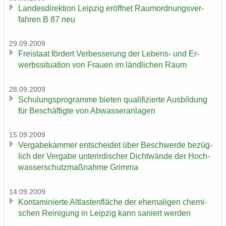
Lan­des­di­rek­ti­on Leip­zig er­öff­net Raum­ord­nungs­ver­
fah­ren B 87 neu
29.09.2009
Frei­staat för­dert Ver­bes­se­rung der Lebens-​ und Er­
werbs­si­tua­ti­on von Frau­en im länd­li­chen Raum
28.09.2009
Schu­lungs­pro­gram­me bie­ten qua­li­fi­zier­te Aus­bil­dung
für Be­schäf­tig­te von Ab­was­ser­an­la­gen
15.09.2009
Ver­ga­be­kam­mer ent­schei­det über Be­schwer­de be­züg­
lich der Ver­ga­be un­ter­ir­di­scher Dicht­wän­de der Hoch­
was­ser­schutz­maß­nah­me Grim­ma
14.09.2009
Kon­ta­mi­nier­te Alt­las­ten­flä­che der ehe­ma­li­gen che­mi­
schen Rei­ni­gung in Leip­zig kann sa­niert wer­den