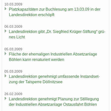
10.03.2009
Platz­ka­pa­zi­tä­ten zur Buch­le­sung am 13.03.09 in der
Lan­des­di­rek­ti­on er­schöpft
06.03.2009
Lan­des­di­rek­ti­on gibt „Dr. Sieg­fried Krüger-​Stiftung“ grü­
nes Licht
05.03.2009
Flä­che der ehe­ma­li­gen In­dus­tri­el­len Ab­setz­an­la­ge
Böh­len kann re­na­tu­riert wer­den
05.03.2009
Lan­des­di­rek­ti­on ge­neh­migt um­fas­sen­de In­stand­set­
zung der Tal­sper­re Döll­nitz­see
26.02.2009
Lan­des­di­rek­ti­on ge­neh­migt Pla­nung zur Still­le­gung
der In­dus­tri­el­len Ab­setz­an­la­ge Ost­aus­fahrt Böh­len