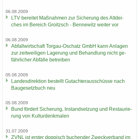
06.08.2009
LTV be­rei­tet Maß­nah­men zur Si­che­rung des Alt­dei­
ches im Be­reich Groitzsch - Ben­ne­witz wei­ter vor
06.08.2009
Ab­fall­wirt­schaft Torgau-​Oschatz GmbH kann An­la­gen
zur zeit­wei­li­gen La­ge­rung und Be­hand­lung nicht ge­
fähr­li­cher Ab­fäl­le be­trei­ben
05.08.2009
Lan­des­di­rek­ti­on be­stellt Gut­ach­ter­aus­schüs­se nach
Bau­ge­setz­buch neu
05.08.2009
Bund för­dert Si­che­rung, In­stand­set­zung und Re­stau­rie­
rung von Kul­tur­denk­ma­len
31.07.2009
ZVNL ist ers­ter dop­pisch bu­chen­der Zweck­ver­band im