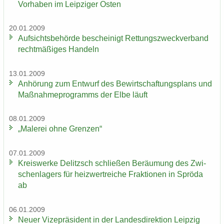
Vorhaben im Leip­zi­ger Osten
20.01.2009
Auf­sichts­be­hör­de be­schei­nigt Ret­tungs­zweck­ver­band
recht­mä­ßi­ges Han­deln
13.01.2009
An­hö­rung zum Ent­wurf des Be­wirt­schaf­tungs­plans und
Maß­nah­me­pro­gramms der Elbe läuft
08.01.2009
„Ma­le­rei ohne Gren­zen“
07.01.2009
Kreis­wer­ke De­litzsch schlie­ßen Be­räu­mung des Zwi­
schen­la­gers für heiz­wertrei­che Frak­tio­nen in Sprö­da
ab
06.01.2009
Neuer Vi­ze­prä­si­dent in der Lan­des­di­rek­ti­on Leip­zig