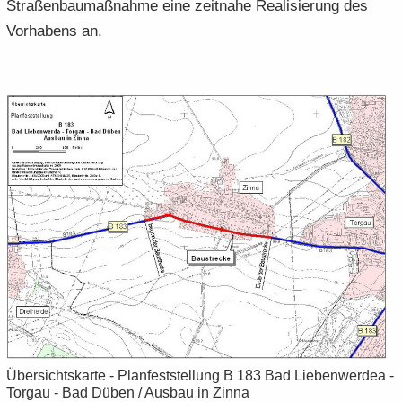
Stra­ßen­bau­maß­nah­me eine zeit­na­he Rea­li­sie­rung des
Vor­ha­bens an.
Über­sichts­kar­te - Plan­fest­stel­lung B 183 Bad Lie­ben­wer­dea -
Tor­gau - Bad Düben / Aus­bau in Zinna