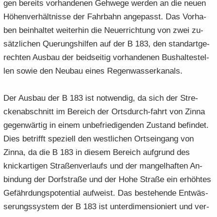
gen be­reits vor­han­de­nen Geh­we­ge wer­den an die neuen
Hö­hen­ver­hält­nis­se der Fahr­bahn an­ge­passt. Das Vor­ha­
ben be­inhal­tet wei­ter­hin die Neu­errich­tung von zwei zu­
sätz­li­chen Que­rungs­hil­fen auf der B 183, den stan­dart­ge­
rech­ten Aus­bau der beid­sei­tig vor­han­de­nen Bus­hal­te­stel­
len sowie den Neu­bau eines Re­gen­was­ser­ka­nals.
Der Aus­bau der B 183 ist not­wen­dig, da sich der Stre­
cken­ab­schnitt im Be­reich der Ortsdurch-​fahrt von Zinna
ge­gen­wär­tig in einem un­be­frie­di­gen­den Zu­stand be­fin­det.
Dies be­trifft spe­zi­ell den west­li­chen Orts­ein­gang von
Zinna, da die B 183 in die­sem Be­reich auf­grund des
knick­ar­ti­gen Stra­ßen­ver­laufs und der man­gel­haf­ten An­
bin­dung der Dorf­stra­ße und der Hohe Stra­ße ein er­höh­tes
Ge­fähr­dungs­po­ten­ti­al auf­weist. Das be­stehen­de Ent­wäs­
se­rungs­sys­tem der B 183 ist un­ter­di­men­sio­niert und ver­