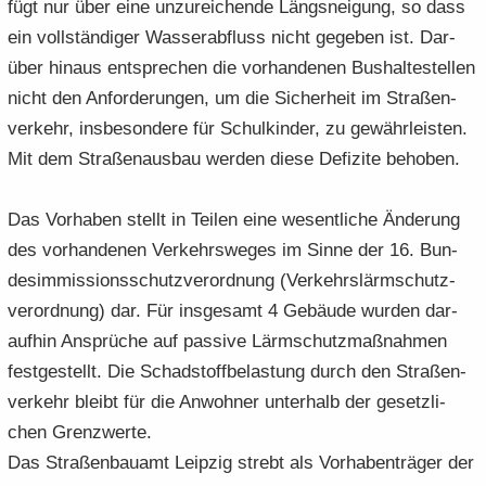
fügt nur über eine un­zu­rei­chen­de Längs­nei­gung, so dass
ein voll­stän­di­ger Was­ser­ab­fluss nicht ge­ge­ben ist. Dar­
über hin­aus ent­spre­chen die vor­han­de­nen Bus­hal­te­stel­len
nicht den An­for­de­run­gen, um die Si­cher­heit im Stra­ßen­
ver­kehr, ins­be­son­de­re für Schul­kin­der, zu ge­währ­leis­ten.
Mit dem Stra­ßen­aus­bau wer­den diese De­fi­zi­te be­ho­ben.
Das Vor­ha­ben stellt in Tei­len eine we­sent­li­che Än­de­rung
des vor­han­de­nen Ver­kehrs­we­ges im Sinne der 16. Bun­
des­im­mis­si­ons­schutz­ver­ord­nung (Ver­kehrs­lärm­schutz­
ver­ord­nung) dar. Für ins­ge­samt 4 Ge­bäu­de wur­den dar­
auf­hin An­sprü­che auf pas­si­ve Lärm­schutz­maß­nah­men
fest­ge­stellt. Die Schad­stoff­be­las­tung durch den Stra­ßen­
ver­kehr bleibt für die An­woh­ner un­ter­halb der ge­setz­li­
chen Grenz­wer­te.
Das Stra­ßen­bau­amt Leip­zig strebt als Vor­ha­ben­trä­ger der