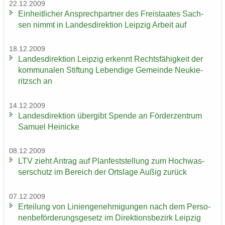
22.12.2009
Ein­heit­li­cher An­sprech­part­ner des Frei­staa­tes Sach­
sen nimmt in Lan­des­di­rek­ti­on Leip­zig Ar­beit auf
18.12.2009
Lan­des­di­rek­ti­on Leip­zig er­kennt Rechts­fä­hig­keit der
kom­mu­na­len Stif­tung Le­ben­di­ge Ge­mein­de Neu­kie­
ritzsch an
14.12.2009
Lan­des­di­rek­ti­on über­gibt Spen­de an För­der­zen­trum
Sa­mu­el Hei­ni­cke
08.12.2009
LTV zieht An­trag auf Plan­fest­stel­lung zum Hoch­was­
ser­schutz im Be­reich der Orts­la­ge Außig zu­rück
07.12.2009
Er­tei­lung von Li­ni­en­ge­neh­mi­gun­gen nach dem Per­so­
nen­be­för­de­rungs­ge­setz im Di­rek­ti­ons­be­zirk Leip­zig