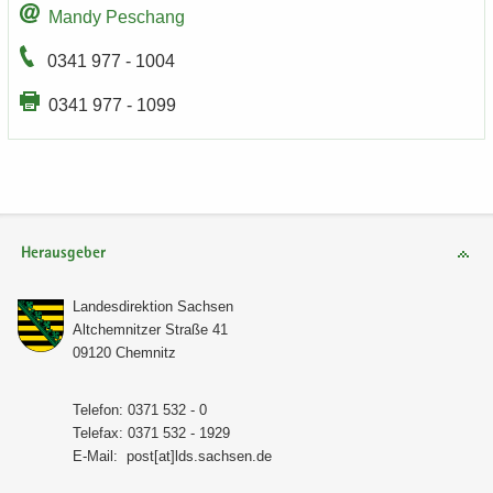
Mandy Peschang
0341 977 - 1004
0341 977 - 1099
Herausgeber
Lan­des­di­rek­ti­on Sach­sen
Alt­chem­nit­zer Stra­ße 41
09120 Chem­nitz
Te­le­fon: 0371 532 - 0
Te­le­fax: 0371 532 - 1929
E-​Mail:
post[at]lds.sach­sen.de