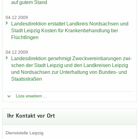
auf gutem Stand
04.12.2009
Lan­des­di­rek­ti­on er­stat­tet Land­kreis Nord­sach­sen und
Stadt Leip­zig Kos­ten für Kran­ken­be­hand­lung bei
Flücht­lin­gen
04.12.2009
Lan­des­di­rek­ti­on ge­neh­migt Zweck­ver­ein­ba­run­gen zwi­
schen der Stadt Leip­zig und den Land­krei­sen Leip­zig
und Nord­sach­sen zur Un­ter­hal­tung von Bundes-​ und
Staats­stra­ßen
Liste er­wei­tern ...
Ihr Kon­takt vor Ort
Dienst­stel­le Leip­zig