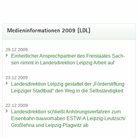
Me­di­en­in­for­ma­tio­nen 2009 [LDL]
29.12.2009
Ein­heit­li­cher An­sprech­part­ner des Frei­staa­tes Sach­
sen nimmt in Lan­des­di­rek­ti­on Leip­zig Ar­beit auf
23.12.2009
Lan­des­di­rek­ti­on Leip­zig ge­stat­tet der „För­der­stif­tung
Leip­zi­ger Stadt­bad“ den Weg in die Selb­stän­dig­keit
22.12.2009
Lan­des­di­rek­ti­on schließt An­hö­rungs­ver­fah­ren zum
Eisenbahn-​bauvorhaben ESTW-​A Leipzig-​Leutzsch/
Groß­leh­na und Leipzig-​Plagwitz ab