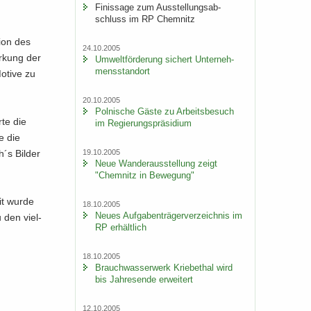
Fi­nis­sa­ge zum Aus­stel­lungs­ab­
schluss im RP Chem­nitz
i­on des
24.10.2005
ir­kung der
Um­welt­för­de­rung si­chert Un­ter­neh­
mens­stand­ort
­ti­ve zu
20.10.2005
Pol­ni­sche Gäste zu Ar­beits­be­such
­te die
im Re­gie­rungs­prä­si­di­um
te die
19.10.2005
´s Bil­der
Neue Wan­der­aus­stel­lung zeigt
"Chem­nitz in Be­we­gung"
eit wurde
18.10.2005
Neues Auf­ga­ben­trä­ger­ver­zeich­nis im
u den viel­
RP er­hält­lich
18.10.2005
Brauch­was­ser­werk Krie­be­thal wird
bis Jah­res­en­de er­wei­tert
12.10.2005