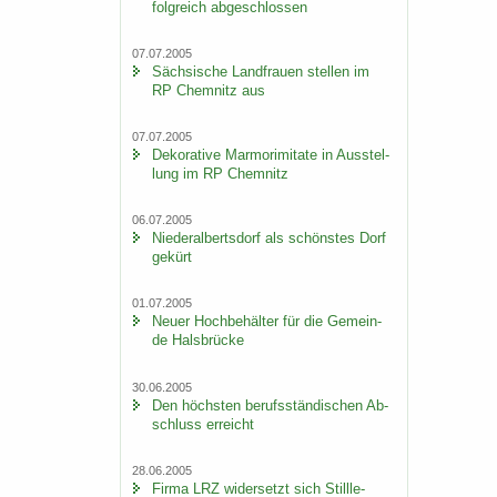
folg­reich ab­ge­schlos­sen
07.07.2005
Säch­si­sche Land­frau­en stel­len im
RP Chem­nitz aus
07.07.2005
De­ko­ra­ti­ve Mar­mo­r­imi­ta­te in Aus­stel­
lung im RP Chem­nitz
06.07.2005
Nie­der­al­berts­dorf als schöns­tes Dorf
ge­kürt
01.07.2005
Neuer Hoch­be­häl­ter für die Ge­mein­
de Hals­brü­cke
30.06.2005
Den höchs­ten be­rufs­stän­di­schen Ab­
schluss er­reicht
28.06.2005
Firma LRZ wi­der­setzt sich Still­le­