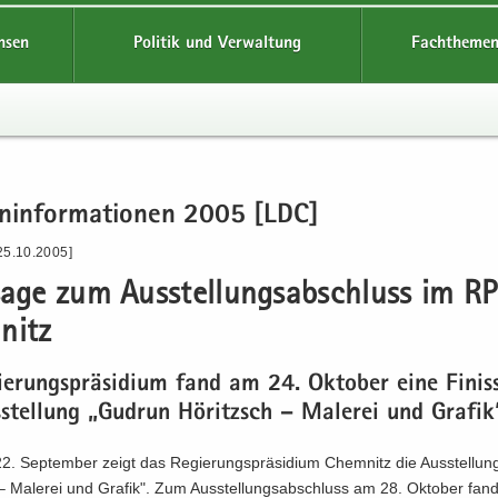
hsen
Politik und Verwaltung
Fachthemen
en­in­for­ma­tio­nen 2005 [LDC]
25.10.2005]
­sa­ge zum Aus­stel­lungs­ab­schluss im RP
nitz
e­rungs­prä­si­di­um fand am 24. Ok­to­ber eine Fi­nis­
­stel­lung „Gud­run Hö­ritzsch – Ma­le­rei und Gra­fik
. Sep­tem­ber zeigt das Re­gie­rungs­prä­si­di­um Chem­nitz die Aus­stel­lu
– Ma­le­rei und Gra­fik". Zum Aus­stel­lungs­ab­schluss am 28. Ok­to­ber fa