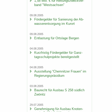
1,58 Mio. € für Ret­tungs­zweck­ver­
band "West­sach­sen"
09.08.2005
För­der­gel­der für Sa­nie­rung der Ab­
was­ser­ent­sor­gung im Kur­ort
09.08.2005
Ent­las­tung für Orts­la­ge Ber­gen
04.08.2005
Kurz­fris­tig För­der­gel­der für Ganz­
tags­schul­pro­jek­te be­reit­ge­stellt
04.08.2005
Aus­stel­lung “Chem­nit­zer Frau­en“ im
Re­gie­rungs­prä­si­di­um
03.08.2005
Bau­recht für Aus­bau S 258 süd­lich
Zwö­nitz
29.07.2005
Ge­neh­mi­gung für Aus­bau Kno­ten­