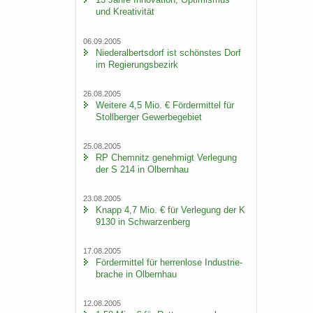
und Krea­ti­vi­tät
06.09.2005
Nie­der­al­berts­dorf ist schöns­tes Dorf
im Re­gie­rungs­be­zirk
26.08.2005
Wei­te­re 4,5 Mio. € För­der­mit­tel für
Stoll­ber­ger Ge­wer­be­ge­biet
25.08.2005
RP Chem­nitz ge­neh­migt Ver­le­gung
der S 214 in Ol­bern­hau
23.08.2005
Knapp 4,7 Mio. € für Ver­le­gung der K
9130 in Schwar­zen­berg
17.08.2005
För­der­mit­tel für her­ren­lo­se In­dus­trie­
bra­che in Ol­bern­hau
12.08.2005