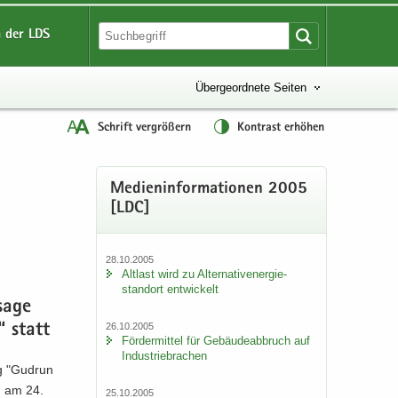
 der LDS
Übergeordnete Seiten
Schrift vergrößern
Kontrast erhöhen
Me­di­en­in­for­ma­tio­nen 2005
[LDC]
28.10.2005
Alt­last wird zu Al­ter­na­tiv­ener­gie­
stand­ort ent­wi­ckelt
sa­ge
26.10.2005
“ statt
För­der­mit­tel für Ge­bäu­de­ab­bruch auf
In­dus­trie­bra­chen
ng "Gud­run
nd am 24.
25.10.2005