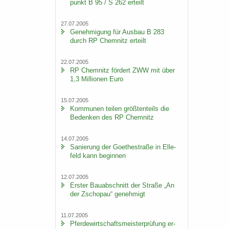
punkt B 95 / S 262 er­teilt
27.07.2005
Ge­neh­mi­gung für Aus­bau B 283
durch RP Chem­nitz er­teilt
22.07.2005
RP Chem­nitz för­dert ZWW mit über
1,3 Mil­lio­nen Euro
15.07.2005
Kom­mu­nen tei­len größ­ten­teils die
Be­den­ken des RP Chem­nitz
14.07.2005
Sa­nie­rung der Goe­the­stra­ße in El­le­
feld kann be­gin­nen
12.07.2005
Ers­ter Bau­ab­schnitt der Stra­ße „An
der Zscho­pau“ ge­neh­migt
11.07.2005
Pfer­de­wirt­schafts­meis­ter­prü­fung er­