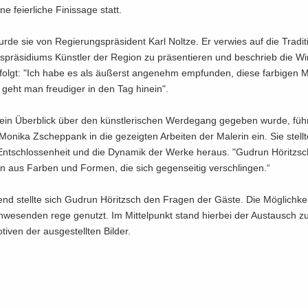
e fei­er­li­che Fi­nis­sa­ge statt.
wurde sie von Re­gie­rungs­prä­si­dent Karl Nolt­ze. Er ver­wies auf die Tra­di­t
s­prä­si­di­ums Künst­ler der Re­gi­on zu prä­sen­tie­ren und be­schrieb die W
 folgt: "Ich habe es als äu­ßerst an­ge­nehm emp­fun­den, diese far­bi­gen Mo
geht man freu­di­ger in den Tag hin­ein".
in Über­blick über den künst­le­ri­schen Wer­de­gang ge­ge­ben wurde, führ
n Mo­ni­ka Zschepp­ank in die ge­zeig­ten Ar­bei­ten der Ma­le­rin ein. Sie stell­
Ent­schlos­sen­heit und die Dy­na­mik der Werke her­aus. "Gud­run Hö­ritzsch
n aus Far­ben und For­men, die sich ge­gen­sei­tig ver­schlin­gen.“
end stell­te sich Gud­run Hö­ritzsch den Fra­gen der Gäste. Die Mög­lich­k
we­sen­den rege ge­nutzt. Im Mit­tel­punkt stand hier­bei der Aus­tausch z
o­ti­ven der aus­ge­stell­ten Bil­der.