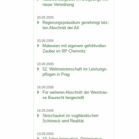
neuer Ver­ord­nung
20.09.2005
Re­gie­rungs­prä­si­di­um ge­neh­migt letz­
ten Ab­schnitt der A4
20.09.2005
Ma­le­rei­en mit ei­ge­nem ge­fühl­vol­len
Zau­ber im RP Chem­nitz
19.09.2005
52. Welt­meis­ter­schaft im Leis­tungs­
pflü­gen in Prag
16.09.2005
Für wei­te­ren Ab­schnitt der West­tras­
se Bau­recht her­ge­stellt
16.09.2005
Ski­schau­kel im vogt­län­di­schen
Schöneck wird Rea­li­tät
13.09.2005
13 Jahre In­no­va­ti­on, Op­ti­mis­mus