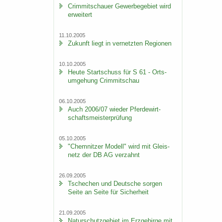
Crim­mit­schau­er Ge­wer­be­ge­biet wird
er­wei­tert
11.10.2005
Zu­kunft liegt in ver­netz­ten Re­gio­nen
10.10.2005
Heute Start­schuss für S 61 - Orts­
um­ge­hung Crim­mit­schau
06.10.2005
Auch 2006/07 wie­der Pfer­de­wirt­
schafts­meis­ter­prü­fung
05.10.2005
"Chem­nit­zer Mo­dell" wird mit Gleis­
netz der DB AG ver­zahnt
26.09.2005
Tsche­chen und Deut­sche sor­gen
Seite an Seite für Si­cher­heit
21.09.2005
Na­tur­schutz­ge­biet im Erz­ge­bir­ge mit