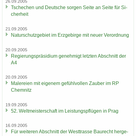
26.09.2005
Tsche­chen und Deut­sche sor­gen Seite an Seite für Si­
cher­heit
21.09.2005
Na­tur­schutz­ge­biet im Erz­ge­bir­ge mit neuer Ver­ord­nung
20.09.2005
Re­gie­rungs­prä­si­di­um ge­neh­migt letz­ten Ab­schnitt der
A4
20.09.2005
Ma­le­rei­en mit ei­ge­nem ge­fühl­vol­len Zau­ber im RP
Chem­nitz
19.09.2005
52. Welt­meis­ter­schaft im Leis­tungs­pflü­gen in Prag
16.09.2005
Für wei­te­ren Ab­schnitt der West­tras­se Bau­recht her­ge­