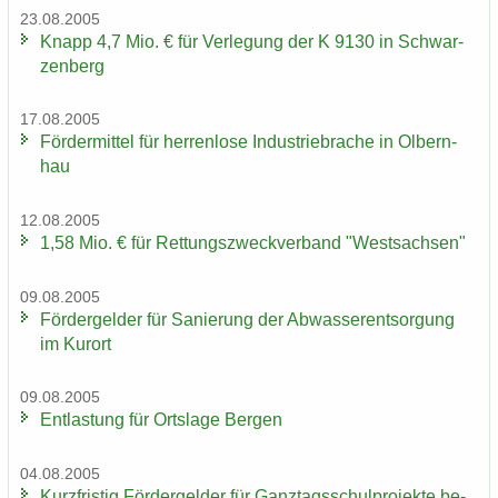
23.08.2005
Knapp 4,7 Mio. € für Ver­le­gung der K 9130 in Schwar­
zen­berg
17.08.2005
För­der­mit­tel für her­ren­lo­se In­dus­trie­bra­che in Ol­bern­
hau
12.08.2005
1,58 Mio. € für Ret­tungs­zweck­ver­band "West­sach­sen"
09.08.2005
För­der­gel­der für Sa­nie­rung der Ab­was­ser­ent­sor­gung
im Kur­ort
09.08.2005
Ent­las­tung für Orts­la­ge Ber­gen
04.08.2005
Kurz­fris­tig För­der­gel­der für Ganz­tags­schul­pro­jek­te be­