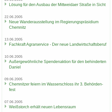
Lö­sung für den Aus­bau der Mitt­wei­da­er Stra­ße in Sicht
22.06.2005
Neue Wan­der­aus­stel­lung im Re­gie­rungs­prä­si­di­um
Chem­nitz
13.06.2005
Fach­kraft Agrar­ser­vice - Der neue Land­wirt­schafts­be­ruf
10.06.2005
Au­ßer­ge­wöhn­li­che Spen­den­ak­ti­on für den be­hin­der­ten
Da­ni­el
09.06.2005
Chem­nit­zer fei­ern im Was­ser­schloss ihr 3. Be­hör­den­
fest
07.06.2005
Weiß­storch er­hält neuen Le­bens­raum