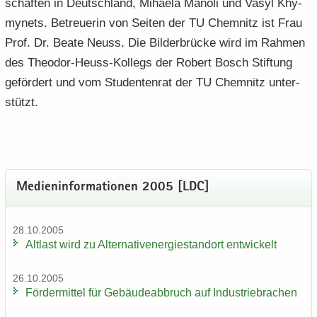
schaf­ten in Deutsch­land, Mihae­la Ma­no­li und Vasyl Khy­
my­nets. Be­treue­rin von Sei­ten der TU Chem­nitz ist Frau
Prof. Dr. Beate Neuss. Die Bil­der­brü­cke wird im Rah­men
des Theodor-​Heuss-Kollegs der Ro­bert Bosch Stif­tung
ge­för­dert und vom Stu­den­ten­rat der TU Chem­nitz un­ter­
stützt.
Me­di­en­in­for­ma­tio­nen 2005 [LDC]
28.10.2005
Alt­last wird zu Al­ter­na­tiv­ener­gie­stand­ort ent­wi­ckelt
26.10.2005
För­der­mit­tel für Ge­bäu­de­ab­bruch auf In­dus­trie­bra­chen