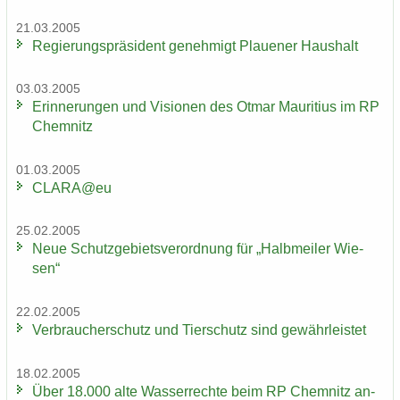
21.03.2005
Re­gie­rungs­prä­si­dent ge­neh­migt Plaue­ner Haus­halt
03.03.2005
Er­in­ne­run­gen und Vi­sio­nen des Otmar Mau­ri­ti­us im RP
Chem­nitz
01.03.2005
CLARA@eu
25.02.2005
Neue Schutz­ge­biets­ver­ord­nung für „Halb­mei­ler Wie­
sen“
22.02.2005
Ver­brau­cher­schutz und Tier­schutz sind ge­währ­leis­tet
18.02.2005
Über 18.000 alte Was­ser­rech­te beim RP Chem­nitz an­