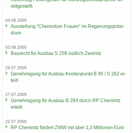
reit­ge­stellt
04.08.2005
Aus­stel­lung “Chem­nit­zer Frau­en“ im Re­gie­rungs­prä­si­
di­um
03.08.2005
Bau­recht für Aus­bau S 258 süd­lich Zwö­nitz
29.07.2005
Ge­neh­mi­gung für Aus­bau Kno­ten­punkt B 95 / S 262 er­
teilt
27.07.2005
Ge­neh­mi­gung für Aus­bau B 283 durch RP Chem­nitz
er­teilt
22.07.2005
RP Chem­nitz för­dert ZWW mit über 1,3 Mil­lio­nen Euro