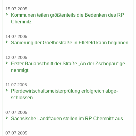
15.07.2005
Kom­mu­nen tei­len größ­ten­teils die Be­den­ken des RP
Chem­nitz
14.07.2005
Sa­nie­rung der Goe­the­stra­ße in El­le­feld kann be­gin­nen
12.07.2005
Ers­ter Bau­ab­schnitt der Stra­ße „An der Zscho­pau“ ge­
neh­migt
11.07.2005
Pfer­de­wirt­schafts­meis­ter­prü­fung er­folg­reich ab­ge­
schlos­sen
07.07.2005
Säch­si­sche Land­frau­en stel­len im RP Chem­nitz aus
07.07.2005