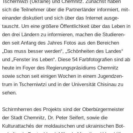
Tscher­ni­w­zi (Ukrai­ne) und Chem­nitz. Zu­nächst haben
sich die Teil­neh­mer über die Part­ner­län­der in­for­miert, mit­
ein­an­der dis­ku­tiert und sich über das In­ter­net aus­ge­
tauscht. Um eine grö­ße­re Öf­fent­lich­keit über das Leben in
den drei Län­dern zu in­for­mie­ren, ma­chen die Stu­die­ren­
den seit An­fang des Jah­res Fotos aus den Be­rei­chen
„Das muss bes­ser wer­den“, „Schön­hei­ten des Lan­des“
und „Fens­ter ins Leben“. Diese 54 Farb­fo­to­gra­fien sind ab
heute im Foyer des Re­gie­rungs­prä­si­di­ums Chem­nitz
sowie schon seit ei­ni­gen Wo­chen in einem Ju­gend­zen­
trum in Tscher­niwt­zi und in der Uni­ver­si­tät Chi­si­nau zu
sehen.
Schirm­her­ren des Pro­jekts sind der Ober­bür­ger­meis­ter
der Stadt Chem­nitz, Dr. Peter Sei­fert, sowie die
Kulturattachés der mol­dau­ischen und ukrai­ni­schen Bot­