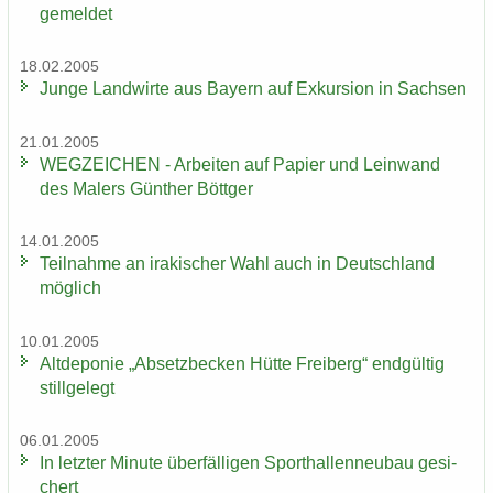
ge­mel­det
18.02.2005
Junge Land­wir­te aus Bay­ern auf Ex­kur­si­on in Sach­sen
21.01.2005
WEG­ZEI­CHEN - Ar­bei­ten auf Pa­pier und Lein­wand
des Ma­lers Gün­ther Bött­ger
14.01.2005
Teil­nah­me an ira­ki­scher Wahl auch in Deutsch­land
mög­lich
10.01.2005
Alt­de­po­nie „Ab­setz­be­cken Hütte Frei­berg“ end­gül­tig
still­ge­legt
06.01.2005
In letz­ter Mi­nu­te über­fäl­li­gen Sport­hal­len­neu­bau ge­si­
chert