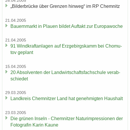
26.04.2005
„Bil­der­brü­cke über Gren­zen hin­weg“ im RP Chem­nitz
21.04.2005
Bau­ern­markt in Plau­en bil­det Auf­takt zur Eu­ro­pa­wo­che
21.04.2005
91 Wind­kraft­an­la­gen auf Erz­ge­birgs­kamm bei Chomu­
tov ge­plant
15.04.2005
20 Ab­sol­ven­ten der Land­wirt­schafts­fach­schu­le ver­ab­
schie­det
29.03.2005
Land­kreis Chem­nit­zer Land hat ge­neh­mig­ten Haus­halt
23.03.2005
Die grü­nen In­seln - Chem­nit­zer Na­turim­pres­sio­nen der
Fo­to­gra­fin Karin Kaune