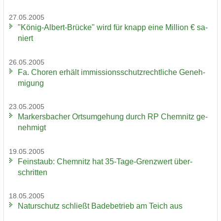
27.05.2005
"König-​Albert-Brücke" wird für knapp eine Mil­li­on € sa­
niert
26.05.2005
Fa. Cho­ren er­hält im­mis­si­ons­schutz­recht­li­che Ge­neh­
mi­gung
23.05.2005
Mar­kers­ba­cher Orts­um­ge­hung durch RP Chem­nitz ge­
neh­migt
19.05.2005
Fein­staub: Chem­nitz hat 35-​Tage-Grenzwert über­
schrit­ten
18.05.2005
Na­tur­schutz schließt Ba­de­be­trieb am Teich aus