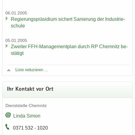
06.01.2005
Re­gie­rungs­prä­si­di­um si­chert Sa­nie­rung der In­dus­trie­
schu­le
05.01.2005
Zwei­ter FFH-​Managementplan durch RP Chem­nitz be­
stä­tigt
Liste re­du­zie­ren ...
Ihr Kon­takt vor Ort
Dienst­stel­le Chem­nitz
Linda Simon
0371 532 - 1020