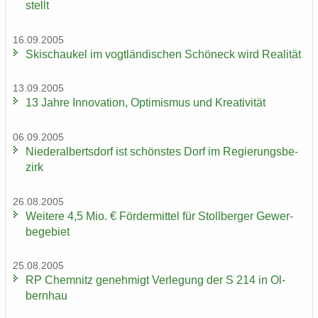
stellt
16.09.2005
Ski­schau­kel im vogt­län­di­schen Schöneck wird Rea­li­tät
13.09.2005
13 Jahre In­no­va­ti­on, Op­ti­mis­mus und Krea­ti­vi­tät
06.09.2005
Nie­der­al­berts­dorf ist schöns­tes Dorf im Re­gie­rungs­be­
zirk
26.08.2005
Wei­te­re 4,5 Mio. € För­der­mit­tel für Stoll­ber­ger Ge­wer­
be­ge­biet
25.08.2005
RP Chem­nitz ge­neh­migt Ver­le­gung der S 214 in Ol­
bern­hau