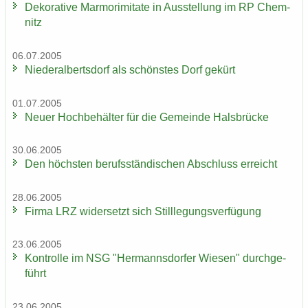
De­ko­ra­ti­ve Mar­mo­r­imi­ta­te in Aus­stel­lung im RP Chem­
nitz
06.07.2005
Nie­der­al­berts­dorf als schöns­tes Dorf ge­kürt
01.07.2005
Neuer Hoch­be­häl­ter für die Ge­mein­de Hals­brü­cke
30.06.2005
Den höchs­ten be­rufs­stän­di­schen Ab­schluss er­reicht
28.06.2005
Firma LRZ wi­der­setzt sich Still­le­gungs­ver­fü­gung
23.06.2005
Kon­trol­le im NSG "Her­manns­dor­fer Wie­sen" durch­ge­
führt
23.06.2005