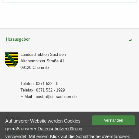
Herausgeber
Lan­des­di­rek­ti­on Sach­sen
Alt­chem­nit­zer Stra­ße 41
09120 Chem­nitz
Te­le­fon: 0371 532 - 0
Te­le­fax: 0371 532 - 1929
E-​Mail:
post[at]lds.sach­sen.de
Service
Auf un­se­rer Web­site wer­den Coo­kies
Ver­stan­den
gemäß un­se­rer
Da­ten­schutz­er­klä­rung
Verwandte Portale
ver­wen­det. Mit einem Klick auf die Schalt­flä­che »Ver­stan­den«