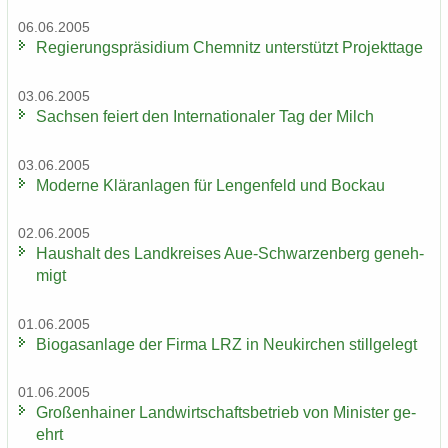
06.06.2005
Re­gie­rungs­prä­si­di­um Chem­nitz un­ter­stützt Pro­jekt­ta­ge
03.06.2005
Sach­sen fei­ert den In­ter­na­tio­na­ler Tag der Milch
03.06.2005
Mo­der­ne Klär­an­la­gen für Len­gen­feld und Bo­ckau
02.06.2005
Haus­halt des Land­krei­ses Aue-​Schwarzenberg ge­neh­
migt
01.06.2005
Bio­gas­an­la­ge der Firma LRZ in Neu­kir­chen still­ge­legt
01.06.2005
Gro­ßen­hai­ner Land­wirt­schafts­be­trieb von Mi­nis­ter ge­
ehrt