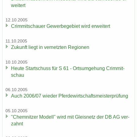
wei­tert
12.10.2005
Crim­mit­schau­er Ge­wer­be­ge­biet wird er­wei­tert
11.10.2005
Zu­kunft liegt in ver­netz­ten Re­gio­nen
10.10.2005
Heute Start­schuss für S 61 - Orts­um­ge­hung Crim­mit­
schau
06.10.2005
Auch 2006/07 wie­der Pfer­de­wirt­schafts­meis­ter­prü­fung
05.10.2005
"Chem­nit­zer Mo­dell" wird mit Gleis­netz der DB AG ver­
zahnt