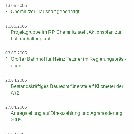
13.05.2005
Chem­nit­zer Haus­halt ge­neh­migt
10.05.2005
Pro­jekt­grup­pe im RP Chem­nitz stellt Ak­ti­ons­plan zur
Luft­rein­hal­tung auf
03.05.2005
Gro­ßer Bahn­hof für Heinz Tetz­ner im Re­gie­rungs­prä­si­
di­um
28.04.2005
Be­stands­kräf­ti­ges Bau­recht für erste elf Ki­lo­me­ter der
A72
27.04.2005
An­trag­stel­lung auf Di­rekt­zah­lung und Agrar­för­de­rung
2005