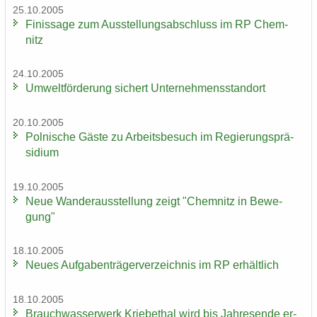
25.10.2005
Fi­nis­sa­ge zum Aus­stel­lungs­ab­schluss im RP Chem­
nitz
24.10.2005
Um­welt­för­de­rung si­chert Un­ter­neh­mens­stand­ort
20.10.2005
Pol­ni­sche Gäste zu Ar­beits­be­such im Re­gie­rungs­prä­
si­di­um
19.10.2005
Neue Wan­der­aus­stel­lung zeigt "Chem­nitz in Be­we­
gung"
18.10.2005
Neues Auf­ga­ben­trä­ger­ver­zeich­nis im RP er­hält­lich
18.10.2005
Brauch­was­ser­werk Krie­be­thal wird bis Jah­res­en­de er­