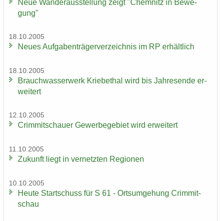
Neue Wan­der­aus­stel­lung zeigt "Chem­nitz in Be­we­
gung"
18.10.2005
Neues Auf­ga­ben­trä­ger­ver­zeich­nis im RP er­hält­lich
18.10.2005
Brauch­was­ser­werk Krie­be­thal wird bis Jah­res­en­de er­
wei­tert
12.10.2005
Crim­mit­schau­er Ge­wer­be­ge­biet wird er­wei­tert
11.10.2005
Zu­kunft liegt in ver­netz­ten Re­gio­nen
10.10.2005
Heute Start­schuss für S 61 - Orts­um­ge­hung Crim­mit­
schau