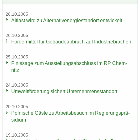
28.10.2005
Alt­last wird zu Al­ter­na­tiv­ener­gie­stand­ort ent­wi­ckelt
26.10.2005
För­der­mit­tel für Ge­bäu­de­ab­bruch auf In­dus­trie­bra­chen
25.10.2005
Fi­nis­sa­ge zum Aus­stel­lungs­ab­schluss im RP Chem­
nitz
24.10.2005
Um­welt­för­de­rung si­chert Un­ter­neh­mens­stand­ort
20.10.2005
Pol­ni­sche Gäste zu Ar­beits­be­such im Re­gie­rungs­prä­
si­di­um
19.10.2005