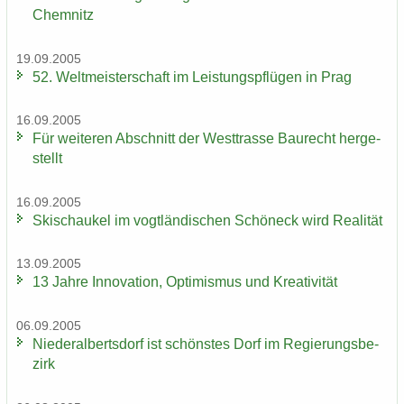
Chem­nitz
19.09.2005
52. Welt­meis­ter­schaft im Leis­tungs­pflü­gen in Prag
16.09.2005
Für wei­te­ren Ab­schnitt der West­tras­se Bau­recht her­ge­
stellt
16.09.2005
Ski­schau­kel im vogt­län­di­schen Schöneck wird Rea­li­tät
13.09.2005
13 Jahre In­no­va­ti­on, Op­ti­mis­mus und Krea­ti­vi­tät
06.09.2005
Nie­der­al­berts­dorf ist schöns­tes Dorf im Re­gie­rungs­be­
zirk