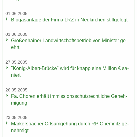
01.06.2005
Bio­gas­an­la­ge der Firma LRZ in Neu­kir­chen still­ge­legt
01.06.2005
Gro­ßen­hai­ner Land­wirt­schafts­be­trieb von Mi­nis­ter ge­
ehrt
27.05.2005
"König-​Albert-Brücke" wird für knapp eine Mil­li­on € sa­
niert
26.05.2005
Fa. Cho­ren er­hält im­mis­si­ons­schutz­recht­li­che Ge­neh­
mi­gung
23.05.2005
Mar­kers­ba­cher Orts­um­ge­hung durch RP Chem­nitz ge­
neh­migt