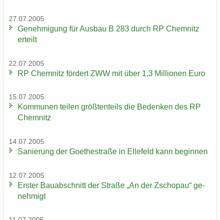
27.07.2005
Ge­neh­mi­gung für Aus­bau B 283 durch RP Chem­nitz
er­teilt
22.07.2005
RP Chem­nitz för­dert ZWW mit über 1,3 Mil­lio­nen Euro
15.07.2005
Kom­mu­nen tei­len größ­ten­teils die Be­den­ken des RP
Chem­nitz
14.07.2005
Sa­nie­rung der Goe­the­stra­ße in El­le­feld kann be­gin­nen
12.07.2005
Ers­ter Bau­ab­schnitt der Stra­ße „An der Zscho­pau“ ge­
neh­migt
11.07.2005