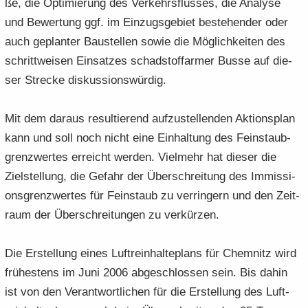
ße, die Op­ti­mie­rung des Ver­kehrs­flus­ses, die Ana­ly­se
und Be­wer­tung ggf. im Ein­zugs­ge­biet be­stehen­der oder
auch ge­plan­ter Bau­stel­len sowie die Mög­lich­kei­ten des
schritt­wei­sen Ein­sat­zes schad­stoff­ar­mer Busse auf die­
ser Stre­cke dis­kus­si­ons­wür­dig.
Mit dem dar­aus re­sul­tie­rend auf­zu­stel­len­den Ak­ti­ons­plan
kann und soll noch nicht eine Ein­hal­tung des Fein­staub­
grenz­wer­tes er­reicht wer­den. Viel­mehr hat die­ser die
Ziel­stel­lung, die Ge­fahr der Über­schrei­tung des Im­mis­si­
ons­grenz­wer­tes für Fein­staub zu ver­rin­gern und den Zeit­
raum der Über­schrei­tun­gen zu ver­kür­zen.
Die Er­stel­lung eines Luft­rein­hal­te­plans für Chem­nitz wird
frü­hes­tens im Juni 2006 ab­ge­schlos­sen sein. Bis dahin
ist von den Ver­ant­wort­li­chen für die Er­stel­lung des Luft­