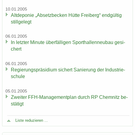
10.01.2005
Alt­de­po­nie „Ab­setz­be­cken Hütte Frei­berg“ end­gül­tig
still­ge­legt
06.01.2005
In letz­ter Mi­nu­te über­fäl­li­gen Sport­hal­len­neu­bau ge­si­
chert
06.01.2005
Re­gie­rungs­prä­si­di­um si­chert Sa­nie­rung der In­dus­trie­
schu­le
05.01.2005
Zwei­ter FFH-​Managementplan durch RP Chem­nitz be­
stä­tigt
Liste re­du­zie­ren ...