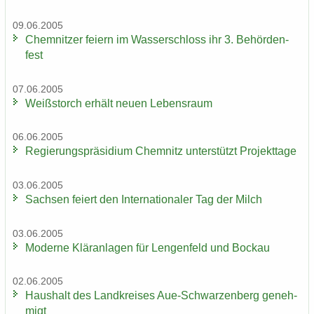
09.06.2005
Chem­nit­zer fei­ern im Was­ser­schloss ihr 3. Be­hör­den­
fest
07.06.2005
Weiß­storch er­hält neuen Le­bens­raum
06.06.2005
Re­gie­rungs­prä­si­di­um Chem­nitz un­ter­stützt Pro­jekt­ta­ge
03.06.2005
Sach­sen fei­ert den In­ter­na­tio­na­ler Tag der Milch
03.06.2005
Mo­der­ne Klär­an­la­gen für Len­gen­feld und Bo­ckau
02.06.2005
Haus­halt des Land­krei­ses Aue-​Schwarzenberg ge­neh­
migt