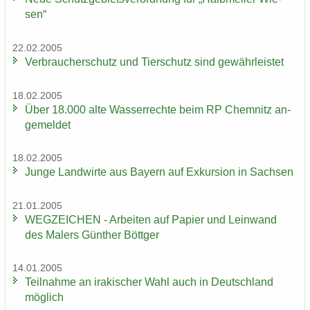
sen“
22.02.2005
Ver­brau­cher­schutz und Tier­schutz sind ge­währ­leis­tet
18.02.2005
Über 18.000 alte Was­ser­rech­te beim RP Chem­nitz an­
ge­mel­det
18.02.2005
Junge Land­wir­te aus Bay­ern auf Ex­kur­si­on in Sach­sen
21.01.2005
WEG­ZEI­CHEN - Ar­bei­ten auf Pa­pier und Lein­wand
des Ma­lers Gün­ther Bött­ger
14.01.2005
Teil­nah­me an ira­ki­scher Wahl auch in Deutsch­land
mög­lich