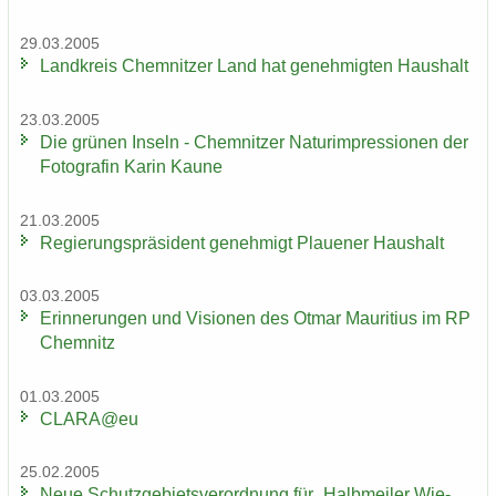
29.03.2005
Land­kreis Chem­nit­zer Land hat ge­neh­mig­ten Haus­halt
23.03.2005
Die grü­nen In­seln - Chem­nit­zer Na­turim­pres­sio­nen der
Fo­to­gra­fin Karin Kaune
21.03.2005
Re­gie­rungs­prä­si­dent ge­neh­migt Plaue­ner Haus­halt
03.03.2005
Er­in­ne­run­gen und Vi­sio­nen des Otmar Mau­ri­ti­us im RP
Chem­nitz
01.03.2005
CLARA@eu
25.02.2005
Neue Schutz­ge­biets­ver­ord­nung für „Halb­mei­ler Wie­