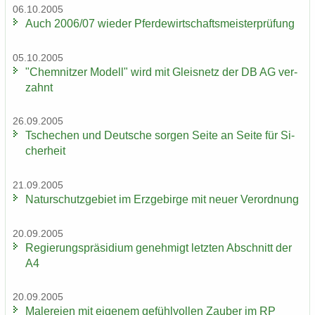
06.10.2005
Auch 2006/07 wie­der Pfer­de­wirt­schafts­meis­ter­prü­fung
05.10.2005
"Chem­nit­zer Mo­dell" wird mit Gleis­netz der DB AG ver­
zahnt
26.09.2005
Tsche­chen und Deut­sche sor­gen Seite an Seite für Si­
cher­heit
21.09.2005
Na­tur­schutz­ge­biet im Erz­ge­bir­ge mit neuer Ver­ord­nung
20.09.2005
Re­gie­rungs­prä­si­di­um ge­neh­migt letz­ten Ab­schnitt der
A4
20.09.2005
Ma­le­rei­en mit ei­ge­nem ge­fühl­vol­len Zau­ber im RP