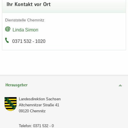
Ihr Kon­takt vor Ort
Dienst­stel­le Chem­nitz
Linda Simon
0371 532 - 1020
Herausgeber
Lan­des­di­rek­ti­on Sach­sen
Alt­chem­nit­zer Stra­ße 41
09120 Chem­nitz
Te­le­fon: 0371 532 - 0