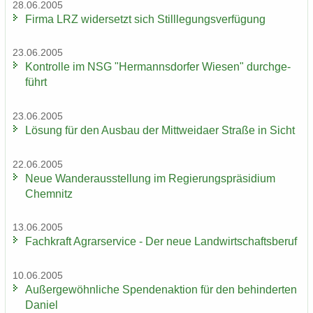
28.06.2005
Firma LRZ wi­der­setzt sich Still­le­gungs­ver­fü­gung
23.06.2005
Kon­trol­le im NSG "Her­manns­dor­fer Wie­sen" durch­ge­
führt
23.06.2005
Lö­sung für den Aus­bau der Mitt­wei­da­er Stra­ße in Sicht
22.06.2005
Neue Wan­der­aus­stel­lung im Re­gie­rungs­prä­si­di­um
Chem­nitz
13.06.2005
Fach­kraft Agrar­ser­vice - Der neue Land­wirt­schafts­be­ruf
10.06.2005
Au­ßer­ge­wöhn­li­che Spen­den­ak­ti­on für den be­hin­der­ten
Da­ni­el