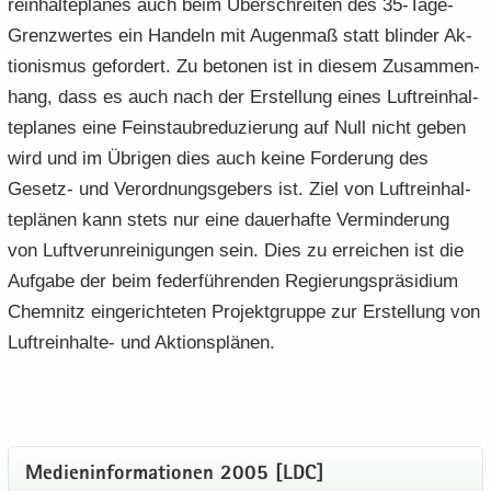
rein­hal­te­pla­nes auch beim Über­schrei­ten des 35-​Tage-
Grenzwertes ein Han­deln mit Au­gen­maß statt blin­der Ak­
tio­nis­mus ge­for­dert. Zu be­to­nen ist in die­sem Zu­sam­men­
hang, dass es auch nach der Er­stel­lung eines Luft­rein­hal­
te­pla­nes eine Fein­staub­re­du­zie­rung auf Null nicht geben
wird und im Üb­ri­gen dies auch keine For­de­rung des
Gesetz-​ und Ver­ord­nungs­ge­bers ist. Ziel von Luft­rein­hal­
te­plä­nen kann stets nur eine dau­er­haf­te Ver­min­de­rung
von Luft­ver­un­rei­ni­gun­gen sein. Dies zu er­rei­chen ist die
Auf­ga­be der beim fe­der­füh­ren­den Re­gie­rungs­prä­si­di­um
Chem­nitz ein­ge­rich­te­ten Pro­jekt­grup­pe zur Er­stel­lung von
Luftreinhalte-​ und Ak­ti­ons­plä­nen.
Me­di­en­in­for­ma­tio­nen 2005 [LDC]