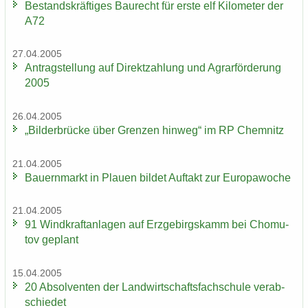
Be­stands­kräf­ti­ges Bau­recht für erste elf Ki­lo­me­ter der
A72
27.04.2005
An­trag­stel­lung auf Di­rekt­zah­lung und Agrar­för­de­rung
2005
26.04.2005
„Bil­der­brü­cke über Gren­zen hin­weg“ im RP Chem­nitz
21.04.2005
Bau­ern­markt in Plau­en bil­det Auf­takt zur Eu­ro­pa­wo­che
21.04.2005
91 Wind­kraft­an­la­gen auf Erz­ge­birgs­kamm bei Chomu­
tov ge­plant
15.04.2005
20 Ab­sol­ven­ten der Land­wirt­schafts­fach­schu­le ver­ab­
schie­det