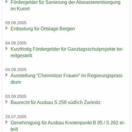
För­der­gel­der für Sa­nie­rung der Ab­was­ser­ent­sor­gung
im Kur­ort
09.08.2005
Ent­las­tung für Orts­la­ge Ber­gen
04.08.2005
Kurz­fris­tig För­der­gel­der für Ganz­tags­schul­pro­jek­te be­
reit­ge­stellt
04.08.2005
Aus­stel­lung “Chem­nit­zer Frau­en“ im Re­gie­rungs­prä­si­
di­um
03.08.2005
Bau­recht für Aus­bau S 258 süd­lich Zwö­nitz
29.07.2005
Ge­neh­mi­gung für Aus­bau Kno­ten­punkt B 95 / S 262 er­
teilt