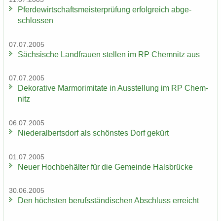
Pfer­de­wirt­schafts­meis­ter­prü­fung er­folg­reich ab­ge­
schlos­sen
07.07.2005
Säch­si­sche Land­frau­en stel­len im RP Chem­nitz aus
07.07.2005
De­ko­ra­ti­ve Mar­mo­r­imi­ta­te in Aus­stel­lung im RP Chem­
nitz
06.07.2005
Nie­der­al­berts­dorf als schöns­tes Dorf ge­kürt
01.07.2005
Neuer Hoch­be­häl­ter für die Ge­mein­de Hals­brü­cke
30.06.2005
Den höchs­ten be­rufs­stän­di­schen Ab­schluss er­reicht