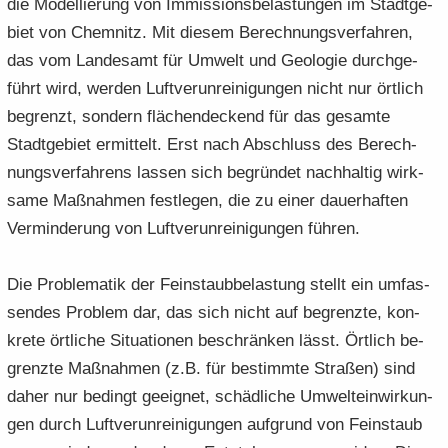
die Mo­del­lie­rung von Im­mis­si­ons­be­las­tun­gen im Stadt­ge­
biet von Chem­nitz. Mit die­sem Be­rech­nungs­ver­fah­ren,
das vom Lan­des­amt für Um­welt und Geo­lo­gie durch­ge­
führt wird, wer­den Luft­ver­un­rei­ni­gun­gen nicht nur ört­lich
be­grenzt, son­dern flä­chen­de­ckend für das ge­sam­te
Stadt­ge­biet er­mit­telt. Erst nach Ab­schluss des Be­rech­
nungs­ver­fah­rens las­sen sich be­grün­det nach­hal­tig wirk­
sa­me Maß­nah­men fest­le­gen, die zu einer dau­er­haf­ten
Ver­min­de­rung von Luft­ver­un­rei­ni­gun­gen füh­ren.
Die Pro­ble­ma­tik der Fein­staub­be­las­tung stellt ein um­fas­
sen­des Pro­blem dar, das sich nicht auf be­grenz­te, kon­
kre­te ört­li­che Si­tua­tio­nen be­schrän­ken lässt. Ört­lich be­
grenz­te Maß­nah­men (z.B. für be­stimm­te Stra­ßen) sind
daher nur be­dingt ge­eig­net, schäd­li­che Um­welt­ein­wir­kun­
gen durch Luft­ver­un­rei­ni­gun­gen auf­grund von Fein­staub