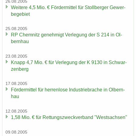
26.08.2005
Wei­te­re 4,5 Mio. € För­der­mit­tel für Stoll­ber­ger Ge­wer­
be­ge­biet
25.08.2005
RP Chem­nitz ge­neh­migt Ver­le­gung der S 214 in Ol­
bern­hau
23.08.2005
Knapp 4,7 Mio. € für Ver­le­gung der K 9130 in Schwar­
zen­berg
17.08.2005
För­der­mit­tel für her­ren­lo­se In­dus­trie­bra­che in Ol­bern­
hau
12.08.2005
1,58 Mio. € für Ret­tungs­zweck­ver­band "West­sach­sen"
09.08.2005