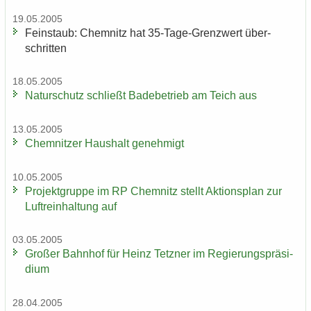
19.05.2005
Fein­staub: Chem­nitz hat 35-​Tage-Grenzwert über­
schrit­ten
18.05.2005
Na­tur­schutz schließt Ba­de­be­trieb am Teich aus
13.05.2005
Chem­nit­zer Haus­halt ge­neh­migt
10.05.2005
Pro­jekt­grup­pe im RP Chem­nitz stellt Ak­ti­ons­plan zur
Luft­rein­hal­tung auf
03.05.2005
Gro­ßer Bahn­hof für Heinz Tetz­ner im Re­gie­rungs­prä­si­
di­um
28.04.2005