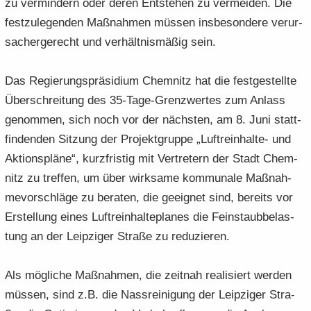
zu ver­min­dern oder deren Ent­ste­hen zu ver­mei­den. Die
fest­zu­le­gen­den Maß­nah­men müs­sen ins­be­son­de­re ver­ur­
sa­cher­ge­recht und ver­hält­nis­mä­ßig sein.
Das Re­gie­rungs­prä­si­di­um Chem­nitz hat die fest­ge­stell­te
Über­schrei­tung des 35-​Tage-Grenzwertes zum An­lass
ge­nom­men, sich noch vor der nächs­ten, am 8. Juni statt­
fin­den­den Sit­zung der Pro­jekt­grup­pe „Luftreinhalte-​ und
Ak­ti­ons­plä­ne“, kurz­fris­tig mit Ver­tre­tern der Stadt Chem­
nitz zu tref­fen, um über wirk­sa­me kom­mu­na­le Maß­nah­
me­vor­schlä­ge zu be­ra­ten, die ge­eig­net sind, be­reits vor
Er­stel­lung eines Luft­rein­hal­te­pla­nes die Fein­staub­be­las­
tung an der Leip­zi­ger Stra­ße zu re­du­zie­ren.
Als mög­li­che Maß­nah­men, die zeit­nah rea­li­siert wer­den
müs­sen, sind z.B. die Nass­rei­ni­gung der Leip­zi­ger Stra­