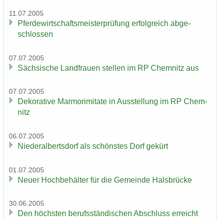
11.07.2005
Pfer­de­wirt­schafts­meis­ter­prü­fung er­folg­reich ab­ge­
schlos­sen
07.07.2005
Säch­si­sche Land­frau­en stel­len im RP Chem­nitz aus
07.07.2005
De­ko­ra­ti­ve Mar­mo­r­imi­ta­te in Aus­stel­lung im RP Chem­
nitz
06.07.2005
Nie­der­al­berts­dorf als schöns­tes Dorf ge­kürt
01.07.2005
Neuer Hoch­be­häl­ter für die Ge­mein­de Hals­brü­cke
30.06.2005
Den höchs­ten be­rufs­stän­di­schen Ab­schluss er­reicht