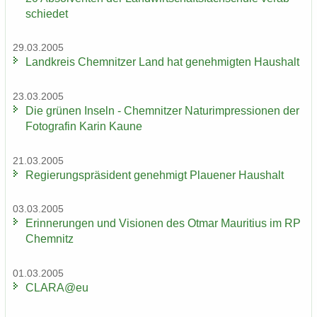
schie­det
29.03.2005
Land­kreis Chem­nit­zer Land hat ge­neh­mig­ten Haus­halt
23.03.2005
Die grü­nen In­seln - Chem­nit­zer Na­turim­pres­sio­nen der
Fo­to­gra­fin Karin Kaune
21.03.2005
Re­gie­rungs­prä­si­dent ge­neh­migt Plaue­ner Haus­halt
03.03.2005
Er­in­ne­run­gen und Vi­sio­nen des Otmar Mau­ri­ti­us im RP
Chem­nitz
01.03.2005
CLARA@eu