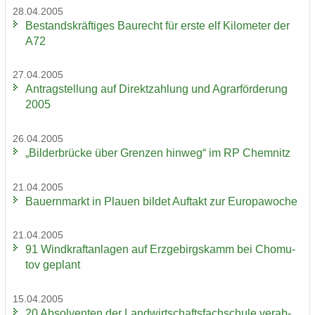
28.04.2005
Be­stands­kräf­ti­ges Bau­recht für erste elf Ki­lo­me­ter der
A72
27.04.2005
An­trag­stel­lung auf Di­rekt­zah­lung und Agrar­för­de­rung
2005
26.04.2005
„Bil­der­brü­cke über Gren­zen hin­weg“ im RP Chem­nitz
21.04.2005
Bau­ern­markt in Plau­en bil­det Auf­takt zur Eu­ro­pa­wo­che
21.04.2005
91 Wind­kraft­an­la­gen auf Erz­ge­birgs­kamm bei Chomu­
tov ge­plant
15.04.2005
20 Ab­sol­ven­ten der Land­wirt­schafts­fach­schu­le ver­ab­