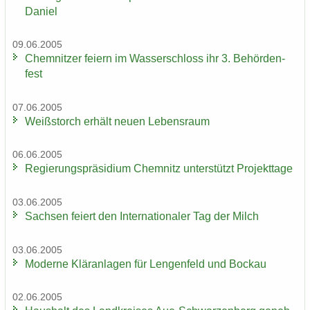
Da­ni­el
09.06.2005
Chem­nit­zer fei­ern im Was­ser­schloss ihr 3. Be­hör­den­
fest
07.06.2005
Weiß­storch er­hält neuen Le­bens­raum
06.06.2005
Re­gie­rungs­prä­si­di­um Chem­nitz un­ter­stützt Pro­jekt­ta­ge
03.06.2005
Sach­sen fei­ert den In­ter­na­tio­na­ler Tag der Milch
03.06.2005
Mo­der­ne Klär­an­la­gen für Len­gen­feld und Bo­ckau
02.06.2005