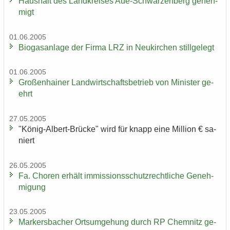
Haus­halt des Land­krei­ses Aue-​Schwarzenberg ge­neh­
migt
01.06.2005
Bio­gas­an­la­ge der Firma LRZ in Neu­kir­chen still­ge­legt
01.06.2005
Gro­ßen­hai­ner Land­wirt­schafts­be­trieb von Mi­nis­ter ge­
ehrt
27.05.2005
"König-​Albert-Brücke" wird für knapp eine Mil­li­on € sa­
niert
26.05.2005
Fa. Cho­ren er­hält im­mis­si­ons­schutz­recht­li­che Ge­neh­
mi­gung
23.05.2005
Mar­kers­ba­cher Orts­um­ge­hung durch RP Chem­nitz ge­