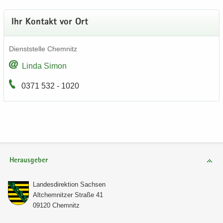
Ihr Kon­takt vor Ort
Dienst­stel­le Chem­nitz
Linda Simon
0371 532 - 1020
Herausgeber
Lan­des­di­rek­ti­on Sach­sen
Alt­chem­nit­zer Stra­ße 41
09120 Chem­nitz