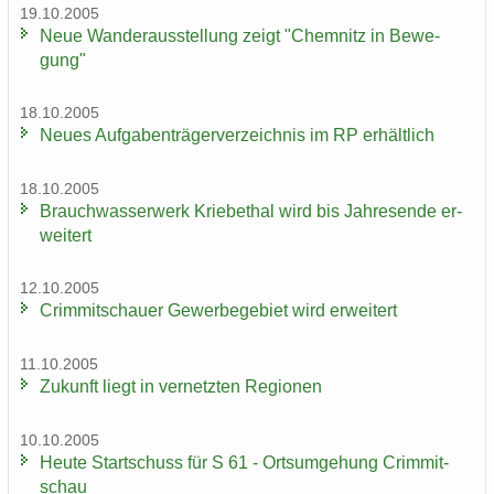
19.10.2005
Neue Wan­der­aus­stel­lung zeigt "Chem­nitz in Be­we­
gung"
18.10.2005
Neues Auf­ga­ben­trä­ger­ver­zeich­nis im RP er­hält­lich
18.10.2005
Brauch­was­ser­werk Krie­be­thal wird bis Jah­res­en­de er­
wei­tert
12.10.2005
Crim­mit­schau­er Ge­wer­be­ge­biet wird er­wei­tert
11.10.2005
Zu­kunft liegt in ver­netz­ten Re­gio­nen
10.10.2005
Heute Start­schuss für S 61 - Orts­um­ge­hung Crim­mit­
schau