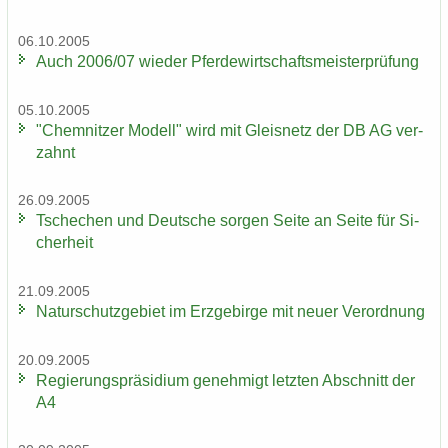
06.10.2005
Auch 2006/07 wie­der Pfer­de­wirt­schafts­meis­ter­prü­fung
05.10.2005
"Chem­nit­zer Mo­dell" wird mit Gleis­netz der DB AG ver­
zahnt
26.09.2005
Tsche­chen und Deut­sche sor­gen Seite an Seite für Si­
cher­heit
21.09.2005
Na­tur­schutz­ge­biet im Erz­ge­bir­ge mit neuer Ver­ord­nung
20.09.2005
Re­gie­rungs­prä­si­di­um ge­neh­migt letz­ten Ab­schnitt der
A4