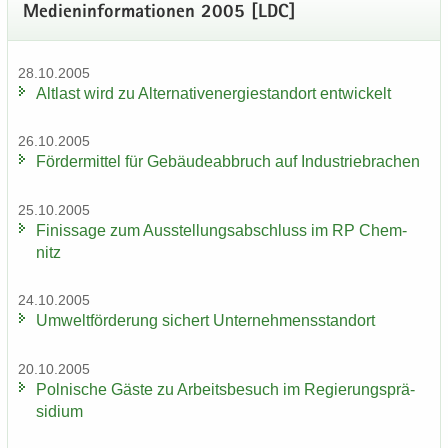
Me­di­en­in­for­ma­tio­nen 2005 [LDC]
28.10.2005
Alt­last wird zu Al­ter­na­tiv­ener­gie­stand­ort ent­wi­ckelt
26.10.2005
För­der­mit­tel für Ge­bäu­de­ab­bruch auf In­dus­trie­bra­chen
25.10.2005
Fi­nis­sa­ge zum Aus­stel­lungs­ab­schluss im RP Chem­
nitz
24.10.2005
Um­welt­för­de­rung si­chert Un­ter­neh­mens­stand­ort
20.10.2005
Pol­ni­sche Gäste zu Ar­beits­be­such im Re­gie­rungs­prä­
si­di­um