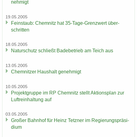
neh­migt
19.05.2005
Fein­staub: Chem­nitz hat 35-​Tage-Grenzwert über­
schrit­ten
18.05.2005
Na­tur­schutz schließt Ba­de­be­trieb am Teich aus
13.05.2005
Chem­nit­zer Haus­halt ge­neh­migt
10.05.2005
Pro­jekt­grup­pe im RP Chem­nitz stellt Ak­ti­ons­plan zur
Luft­rein­hal­tung auf
03.05.2005
Gro­ßer Bahn­hof für Heinz Tetz­ner im Re­gie­rungs­prä­si­
di­um