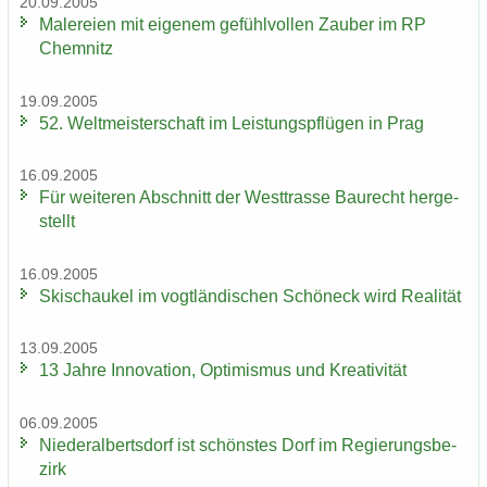
20.09.2005
Ma­le­rei­en mit ei­ge­nem ge­fühl­vol­len Zau­ber im RP
Chem­nitz
19.09.2005
52. Welt­meis­ter­schaft im Leis­tungs­pflü­gen in Prag
16.09.2005
Für wei­te­ren Ab­schnitt der West­tras­se Bau­recht her­ge­
stellt
16.09.2005
Ski­schau­kel im vogt­län­di­schen Schöneck wird Rea­li­tät
13.09.2005
13 Jahre In­no­va­ti­on, Op­ti­mis­mus und Krea­ti­vi­tät
06.09.2005
Nie­der­al­berts­dorf ist schöns­tes Dorf im Re­gie­rungs­be­
zirk