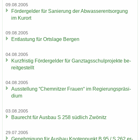
09.08.2005
För­der­gel­der für Sa­nie­rung der Ab­was­ser­ent­sor­gung
im Kur­ort
09.08.2005
Ent­las­tung für Orts­la­ge Ber­gen
04.08.2005
Kurz­fris­tig För­der­gel­der für Ganz­tags­schul­pro­jek­te be­
reit­ge­stellt
04.08.2005
Aus­stel­lung “Chem­nit­zer Frau­en“ im Re­gie­rungs­prä­si­
di­um
03.08.2005
Bau­recht für Aus­bau S 258 süd­lich Zwö­nitz
29.07.2005
Ge­neh­mi­gung für Aus­bau Kno­ten­punkt B 95 / S 262 er­