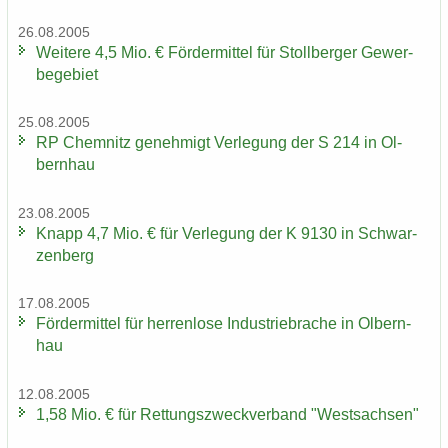
26.08.2005
Wei­te­re 4,5 Mio. € För­der­mit­tel für Stoll­ber­ger Ge­wer­
be­ge­biet
25.08.2005
RP Chem­nitz ge­neh­migt Ver­le­gung der S 214 in Ol­
bern­hau
23.08.2005
Knapp 4,7 Mio. € für Ver­le­gung der K 9130 in Schwar­
zen­berg
17.08.2005
För­der­mit­tel für her­ren­lo­se In­dus­trie­bra­che in Ol­bern­
hau
12.08.2005
1,58 Mio. € für Ret­tungs­zweck­ver­band "West­sach­sen"