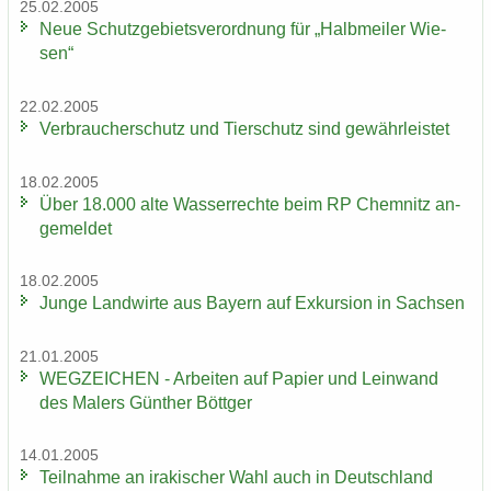
25.02.2005
Neue Schutz­ge­biets­ver­ord­nung für „Halb­mei­ler Wie­
sen“
22.02.2005
Ver­brau­cher­schutz und Tier­schutz sind ge­währ­leis­tet
18.02.2005
Über 18.000 alte Was­ser­rech­te beim RP Chem­nitz an­
ge­mel­det
18.02.2005
Junge Land­wir­te aus Bay­ern auf Ex­kur­si­on in Sach­sen
21.01.2005
WEG­ZEI­CHEN - Ar­bei­ten auf Pa­pier und Lein­wand
des Ma­lers Gün­ther Bött­ger
14.01.2005
Teil­nah­me an ira­ki­scher Wahl auch in Deutsch­land