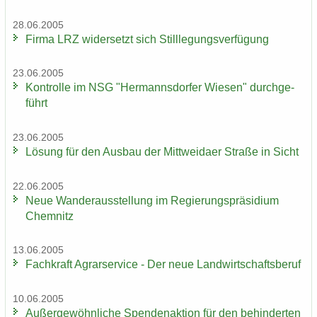
28.06.2005
Firma LRZ wi­der­setzt sich Still­le­gungs­ver­fü­gung
23.06.2005
Kon­trol­le im NSG "Her­manns­dor­fer Wie­sen" durch­ge­
führt
23.06.2005
Lö­sung für den Aus­bau der Mitt­wei­da­er Stra­ße in Sicht
22.06.2005
Neue Wan­der­aus­stel­lung im Re­gie­rungs­prä­si­di­um
Chem­nitz
13.06.2005
Fach­kraft Agrar­ser­vice - Der neue Land­wirt­schafts­be­ruf
10.06.2005
Au­ßer­ge­wöhn­li­che Spen­den­ak­ti­on für den be­hin­der­ten