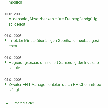
mög­lich
10.01.2005
Alt­de­po­nie „Ab­setz­be­cken Hütte Frei­berg“ end­gül­tig
still­ge­legt
06.01.2005
In letz­ter Mi­nu­te über­fäl­li­gen Sport­hal­len­neu­bau ge­si­
chert
06.01.2005
Re­gie­rungs­prä­si­di­um si­chert Sa­nie­rung der In­dus­trie­
schu­le
05.01.2005
Zwei­ter FFH-​Managementplan durch RP Chem­nitz be­
stä­tigt
Liste re­du­zie­ren ...