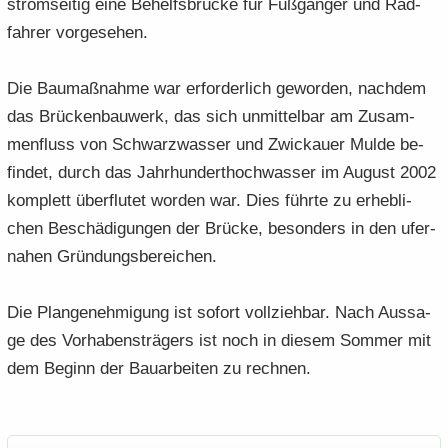
strom­sei­tig eine Be­helfs­brü­cke für Fuß­gän­ger und Rad­
fah­rer vor­ge­se­hen.
Die Bau­maß­nah­me war er­for­der­lich ge­wor­den, nach­dem
das Brü­cken­bau­werk, das sich un­mit­tel­bar am Zu­sam­
men­fluss von Schwarz­was­ser und Zwi­ckau­er Mulde be­
fin­det, durch das Jahr­hun­dert­hoch­was­ser im Au­gust 2002
kom­plett über­flu­tet wor­den war. Dies führ­te zu er­heb­li­
chen Be­schä­di­gun­gen der Brü­cke, be­son­ders in den ufer­
na­hen Grün­dungs­be­rei­chen.
Die Plan­ge­neh­mi­gung ist so­fort voll­zieh­bar. Nach Aus­sa­
ge des Vor­ha­bens­trä­gers ist noch in die­sem Som­mer mit
dem Be­ginn der Bau­ar­bei­ten zu rech­nen.