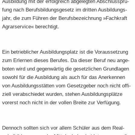
Aus­bil­dung mit der er­folg­reich ab­ge­leg­ten Ab­schluss­prü­
fung nach Be­rufs­bil­dungs­ge­setz im drit­ten Aus­bil­dungs­
jahr, die zum Füh­ren der Be­rufs­be­zeich­nung »Fach­kraft
Agrar­ser­vice« be­rech­tigt.
Ein be­trieb­li­cher Aus­bil­dungs­platz ist die Vor­aus­set­zung
zum Er­ler­nen die­ses Be­ru­fes. Da die­ser Beruf neu an­ge­
bo­ten wird und ge­gen­wär­tig die ge­setz­li­chen Grund­la­gen
so­wohl für die Aus­bil­dung als auch für das An­er­ken­nen
von Aus­bil­dungs­stät­ten vom Ge­setz­ge­ber noch nicht of­fi­
zi­ell ver­ab­schie­det wur­den, ste­hen Aus­bil­dungs­plät­ze
vor­erst noch nicht in der vol­len Brei­te zur Ver­fü­gung.
Den­noch soll­ten sich vor allem Schü­ler aus dem Re­al­