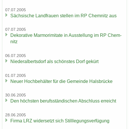
07.07.2005
Säch­si­sche Land­frau­en stel­len im RP Chem­nitz aus
07.07.2005
De­ko­ra­ti­ve Mar­mo­r­imi­ta­te in Aus­stel­lung im RP Chem­
nitz
06.07.2005
Nie­der­al­berts­dorf als schöns­tes Dorf ge­kürt
01.07.2005
Neuer Hoch­be­häl­ter für die Ge­mein­de Hals­brü­cke
30.06.2005
Den höchs­ten be­rufs­stän­di­schen Ab­schluss er­reicht
28.06.2005
Firma LRZ wi­der­setzt sich Still­le­gungs­ver­fü­gung