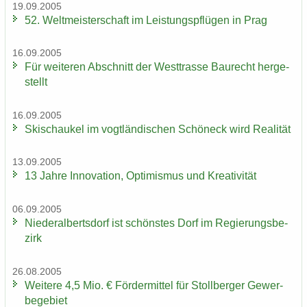
19.09.2005
52. Welt­meis­ter­schaft im Leis­tungs­pflü­gen in Prag
16.09.2005
Für wei­te­ren Ab­schnitt der West­tras­se Bau­recht her­ge­
stellt
16.09.2005
Ski­schau­kel im vogt­län­di­schen Schöneck wird Rea­li­tät
13.09.2005
13 Jahre In­no­va­ti­on, Op­ti­mis­mus und Krea­ti­vi­tät
06.09.2005
Nie­der­al­berts­dorf ist schöns­tes Dorf im Re­gie­rungs­be­
zirk
26.08.2005
Wei­te­re 4,5 Mio. € För­der­mit­tel für Stoll­ber­ger Ge­wer­
be­ge­biet