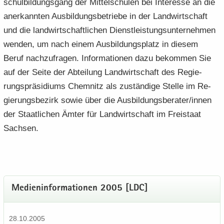
schul­bil­dungs­gang der Mit­tel­schu­len bei In­ter­es­se an die
an­er­kann­ten Aus­bil­dungs­be­trie­be in der Land­wirt­schaft
und die land­wirt­schaft­li­chen Dienst­leis­tungs­un­ter­neh­men
wen­den, um nach einem Aus­bil­dungs­platz in die­sem
Beruf nach­zu­fra­gen. In­for­ma­tio­nen dazu be­kom­men Sie
auf der Seite der Ab­tei­lung Land­wirt­schaft des Re­gie­
rungs­prä­si­di­ums Chem­nitz als zu­stän­di­ge Stel­le im Re­
gie­rungs­be­zirk sowie über die Aus­bil­dungs­be­ra­ter/innen
der Staat­li­chen Ämter für Land­wirt­schaft im Frei­staat
Sach­sen.
Me­di­en­in­for­ma­tio­nen 2005 [LDC]
28.10.2005