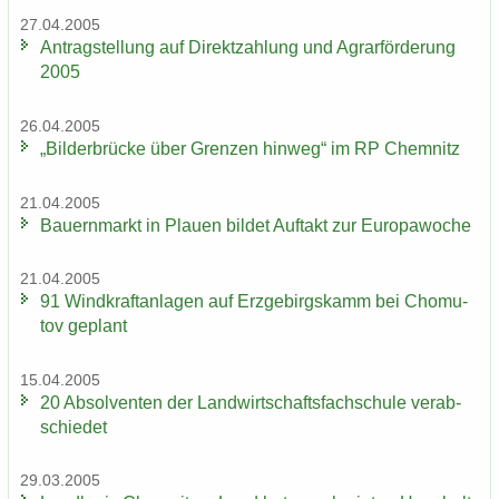
27.04.2005
An­trag­stel­lung auf Di­rekt­zah­lung und Agrar­för­de­rung
2005
26.04.2005
„Bil­der­brü­cke über Gren­zen hin­weg“ im RP Chem­nitz
21.04.2005
Bau­ern­markt in Plau­en bil­det Auf­takt zur Eu­ro­pa­wo­che
21.04.2005
91 Wind­kraft­an­la­gen auf Erz­ge­birgs­kamm bei Chomu­
tov ge­plant
15.04.2005
20 Ab­sol­ven­ten der Land­wirt­schafts­fach­schu­le ver­ab­
schie­det
29.03.2005