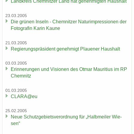
Land­kreis Chem­nit­zer Land hat ge­neh­mig­ten Haus­halt
23.03.2005
Die grü­nen In­seln - Chem­nit­zer Na­turim­pres­sio­nen der
Fo­to­gra­fin Karin Kaune
21.03.2005
Re­gie­rungs­prä­si­dent ge­neh­migt Plaue­ner Haus­halt
03.03.2005
Er­in­ne­run­gen und Vi­sio­nen des Otmar Mau­ri­ti­us im RP
Chem­nitz
01.03.2005
CLARA@eu
25.02.2005
Neue Schutz­ge­biets­ver­ord­nung für „Halb­mei­ler Wie­
sen“