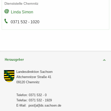
Dienst­stel­le Chem­nitz
Linda Simon
0371 532 - 1020
Herausgeber
Lan­des­di­rek­ti­on Sach­sen
Alt­chem­nit­zer Stra­ße 41
09120 Chem­nitz
Te­le­fon: 0371 532 - 0
Te­le­fax: 0371 532 - 1929
E-​Mail:
post[at]lds.sach­sen.de