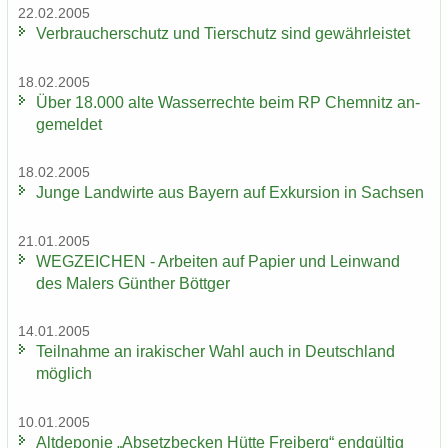
22.02.2005
Ver­brau­cher­schutz und Tier­schutz sind ge­währ­leis­tet
18.02.2005
Über 18.000 alte Was­ser­rech­te beim RP Chem­nitz an­
ge­mel­det
18.02.2005
Junge Land­wir­te aus Bay­ern auf Ex­kur­si­on in Sach­sen
21.01.2005
WEG­ZEI­CHEN - Ar­bei­ten auf Pa­pier und Lein­wand
des Ma­lers Gün­ther Bött­ger
14.01.2005
Teil­nah­me an ira­ki­scher Wahl auch in Deutsch­land
mög­lich
10.01.2005
Alt­de­po­nie „Ab­setz­be­cken Hütte Frei­berg“ end­gül­tig