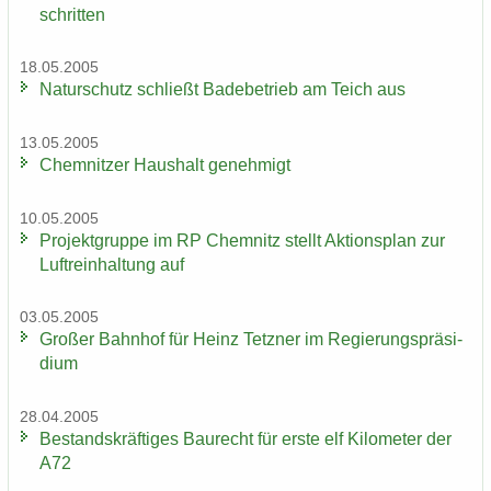
schrit­ten
18.05.2005
Na­tur­schutz schließt Ba­de­be­trieb am Teich aus
13.05.2005
Chem­nit­zer Haus­halt ge­neh­migt
10.05.2005
Pro­jekt­grup­pe im RP Chem­nitz stellt Ak­ti­ons­plan zur
Luft­rein­hal­tung auf
03.05.2005
Gro­ßer Bahn­hof für Heinz Tetz­ner im Re­gie­rungs­prä­si­
di­um
28.04.2005
Be­stands­kräf­ti­ges Bau­recht für erste elf Ki­lo­me­ter der
A72