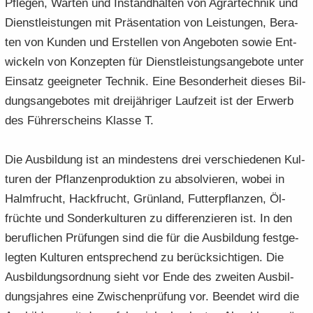
Pfle­gen, War­ten und In­stand­hal­ten von Agrar­tech­nik und
Dienst­leis­tun­gen mit Prä­sen­ta­ti­on von Leis­tun­gen, Be­ra­
ten von Kun­den und Er­stel­len von An­ge­bo­ten sowie Ent­
wi­ckeln von Kon­zep­ten für Dienst­leis­tungs­an­ge­bo­te unter
Ein­satz ge­eig­ne­ter Tech­nik. Eine Be­son­der­heit die­ses Bil­
dungs­an­ge­bo­tes mit drei­jäh­ri­ger Lauf­zeit ist der Er­werb
des Füh­rer­scheins Klas­se T.
Die Aus­bil­dung ist an min­des­tens drei ver­schie­de­nen Kul­
tu­ren der Pflan­zen­pro­duk­ti­on zu ab­sol­vie­ren, wobei in
Halm­frucht, Hack­frucht, Grün­land, Fut­ter­pflan­zen, Öl­
früch­te und Son­der­kul­tu­ren zu dif­fe­ren­zie­ren ist. In den
be­ruf­li­chen Prü­fun­gen sind die für die Aus­bil­dung fest­ge­
leg­ten Kul­tu­ren ent­spre­chend zu be­rück­sich­ti­gen. Die
Aus­bil­dungs­ord­nung sieht vor Ende des zwei­ten Aus­bil­
dungs­jah­res eine Zwi­schen­prü­fung vor. Be­en­det wird die