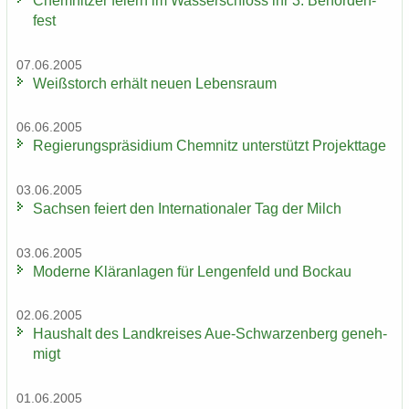
Chem­nit­zer fei­ern im Was­ser­schloss ihr 3. Be­hör­den­
fest
07.06.2005
Weiß­storch er­hält neuen Le­bens­raum
06.06.2005
Re­gie­rungs­prä­si­di­um Chem­nitz un­ter­stützt Pro­jekt­ta­ge
03.06.2005
Sach­sen fei­ert den In­ter­na­tio­na­ler Tag der Milch
03.06.2005
Mo­der­ne Klär­an­la­gen für Len­gen­feld und Bo­ckau
02.06.2005
Haus­halt des Land­krei­ses Aue-​Schwarzenberg ge­neh­
migt
01.06.2005