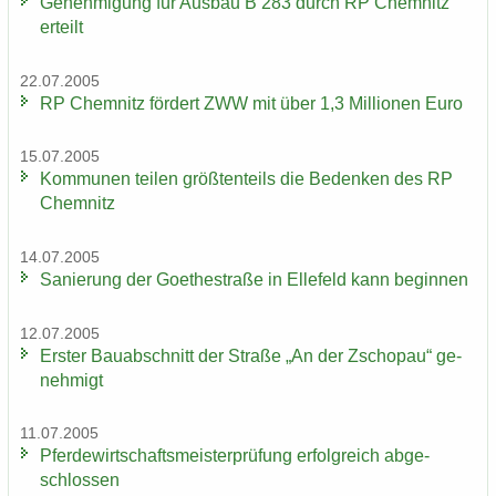
Ge­neh­mi­gung für Aus­bau B 283 durch RP Chem­nitz
er­teilt
22.07.2005
RP Chem­nitz för­dert ZWW mit über 1,3 Mil­lio­nen Euro
15.07.2005
Kom­mu­nen tei­len größ­ten­teils die Be­den­ken des RP
Chem­nitz
14.07.2005
Sa­nie­rung der Goe­the­stra­ße in El­le­feld kann be­gin­nen
12.07.2005
Ers­ter Bau­ab­schnitt der Stra­ße „An der Zscho­pau“ ge­
neh­migt
11.07.2005
Pfer­de­wirt­schafts­meis­ter­prü­fung er­folg­reich ab­ge­
schlos­sen