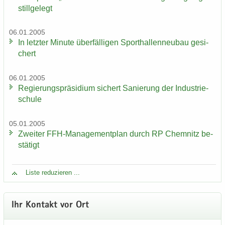
still­ge­legt
06.01.2005
In letz­ter Mi­nu­te über­fäl­li­gen Sport­hal­len­neu­bau ge­si­
chert
06.01.2005
Re­gie­rungs­prä­si­di­um si­chert Sa­nie­rung der In­dus­trie­
schu­le
05.01.2005
Zwei­ter FFH-​Managementplan durch RP Chem­nitz be­
stä­tigt
Liste re­du­zie­ren ...
Ihr Kon­takt vor Ort