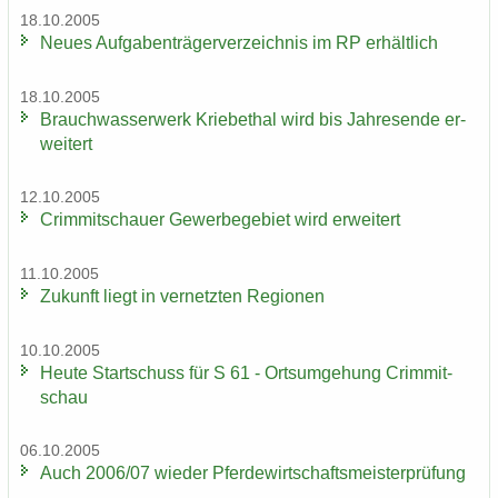
18.10.2005
Neues Auf­ga­ben­trä­ger­ver­zeich­nis im RP er­hält­lich
18.10.2005
Brauch­was­ser­werk Krie­be­thal wird bis Jah­res­en­de er­
wei­tert
12.10.2005
Crim­mit­schau­er Ge­wer­be­ge­biet wird er­wei­tert
11.10.2005
Zu­kunft liegt in ver­netz­ten Re­gio­nen
10.10.2005
Heute Start­schuss für S 61 - Orts­um­ge­hung Crim­mit­
schau
06.10.2005
Auch 2006/07 wie­der Pfer­de­wirt­schafts­meis­ter­prü­fung