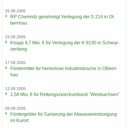
25.08.2005
RP Chem­nitz ge­neh­migt Ver­le­gung der S 214 in Ol­
bern­hau
23.08.2005
Knapp 4,7 Mio. € für Ver­le­gung der K 9130 in Schwar­
zen­berg
17.08.2005
För­der­mit­tel für her­ren­lo­se In­dus­trie­bra­che in Ol­bern­
hau
12.08.2005
1,58 Mio. € für Ret­tungs­zweck­ver­band "West­sach­sen"
09.08.2005
För­der­gel­der für Sa­nie­rung der Ab­was­ser­ent­sor­gung
im Kur­ort