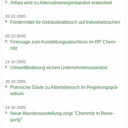
Alt­last wird zu Al­ter­na­tiv­ener­gie­stand­ort ent­wi­ckelt
26.10.2005
För­der­mit­tel für Ge­bäu­de­ab­bruch auf In­dus­trie­bra­chen
25.10.2005
Fi­nis­sa­ge zum Aus­stel­lungs­ab­schluss im RP Chem­
nitz
24.10.2005
Um­welt­för­de­rung si­chert Un­ter­neh­mens­stand­ort
20.10.2005
Pol­ni­sche Gäste zu Ar­beits­be­such im Re­gie­rungs­prä­
si­di­um
19.10.2005
Neue Wan­der­aus­stel­lung zeigt "Chem­nitz in Be­we­
gung"