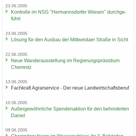
23.06.2005
Kon­trol­le im NSG "Her­manns­dor­fer Wie­sen" durch­ge­
führt
23.06.2005
Lö­sung für den Aus­bau der Mitt­wei­da­er Stra­ße in Sicht
22.06.2005
Neue Wan­der­aus­stel­lung im Re­gie­rungs­prä­si­di­um
Chem­nitz
13.06.2005
Fach­kraft Agrar­ser­vice - Der neue Land­wirt­schafts­be­ruf
10.06.2005
Au­ßer­ge­wöhn­li­che Spen­den­ak­ti­on für den be­hin­der­ten
Da­ni­el
09.06.2005