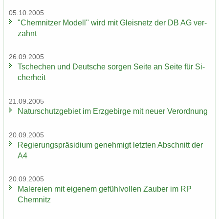
05.10.2005
"Chem­nit­zer Mo­dell" wird mit Gleis­netz der DB AG ver­
zahnt
26.09.2005
Tsche­chen und Deut­sche sor­gen Seite an Seite für Si­
cher­heit
21.09.2005
Na­tur­schutz­ge­biet im Erz­ge­bir­ge mit neuer Ver­ord­nung
20.09.2005
Re­gie­rungs­prä­si­di­um ge­neh­migt letz­ten Ab­schnitt der
A4
20.09.2005
Ma­le­rei­en mit ei­ge­nem ge­fühl­vol­len Zau­ber im RP
Chem­nitz