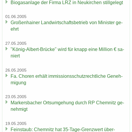
Bio­gas­an­la­ge der Firma LRZ in Neu­kir­chen still­ge­legt
01.06.2005
Gro­ßen­hai­ner Land­wirt­schafts­be­trieb von Mi­nis­ter ge­
ehrt
27.05.2005
"König-​Albert-Brücke" wird für knapp eine Mil­li­on € sa­
niert
26.05.2005
Fa. Cho­ren er­hält im­mis­si­ons­schutz­recht­li­che Ge­neh­
mi­gung
23.05.2005
Mar­kers­ba­cher Orts­um­ge­hung durch RP Chem­nitz ge­
neh­migt
19.05.2005
Fein­staub: Chem­nitz hat 35-​Tage-Grenzwert über­