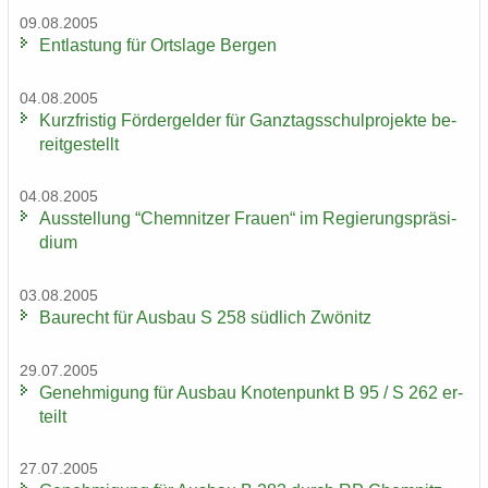
09.08.2005
Ent­las­tung für Orts­la­ge Ber­gen
04.08.2005
Kurz­fris­tig För­der­gel­der für Ganz­tags­schul­pro­jek­te be­
reit­ge­stellt
04.08.2005
Aus­stel­lung “Chem­nit­zer Frau­en“ im Re­gie­rungs­prä­si­
di­um
03.08.2005
Bau­recht für Aus­bau S 258 süd­lich Zwö­nitz
29.07.2005
Ge­neh­mi­gung für Aus­bau Kno­ten­punkt B 95 / S 262 er­
teilt
27.07.2005