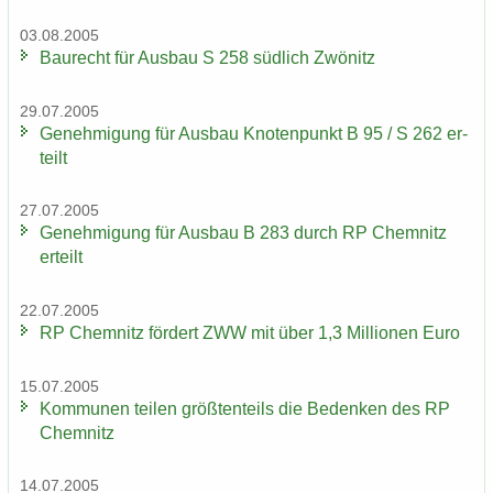
03.08.2005
Bau­recht für Aus­bau S 258 süd­lich Zwö­nitz
29.07.2005
Ge­neh­mi­gung für Aus­bau Kno­ten­punkt B 95 / S 262 er­
teilt
27.07.2005
Ge­neh­mi­gung für Aus­bau B 283 durch RP Chem­nitz
er­teilt
22.07.2005
RP Chem­nitz för­dert ZWW mit über 1,3 Mil­lio­nen Euro
15.07.2005
Kom­mu­nen tei­len größ­ten­teils die Be­den­ken des RP
Chem­nitz
14.07.2005