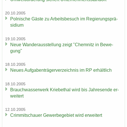
20.10.2005
Pol­ni­sche Gäste zu Ar­beits­be­such im Re­gie­rungs­prä­
si­di­um
19.10.2005
Neue Wan­der­aus­stel­lung zeigt "Chem­nitz in Be­we­
gung"
18.10.2005
Neues Auf­ga­ben­trä­ger­ver­zeich­nis im RP er­hält­lich
18.10.2005
Brauch­was­ser­werk Krie­be­thal wird bis Jah­res­en­de er­
wei­tert
12.10.2005
Crim­mit­schau­er Ge­wer­be­ge­biet wird er­wei­tert