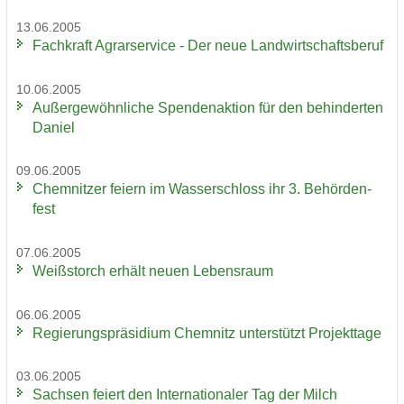
13.06.2005
Fach­kraft Agrar­ser­vice - Der neue Land­wirt­schafts­be­ruf
10.06.2005
Au­ßer­ge­wöhn­li­che Spen­den­ak­ti­on für den be­hin­der­ten
Da­ni­el
09.06.2005
Chem­nit­zer fei­ern im Was­ser­schloss ihr 3. Be­hör­den­
fest
07.06.2005
Weiß­storch er­hält neuen Le­bens­raum
06.06.2005
Re­gie­rungs­prä­si­di­um Chem­nitz un­ter­stützt Pro­jekt­ta­ge
03.06.2005
Sach­sen fei­ert den In­ter­na­tio­na­ler Tag der Milch