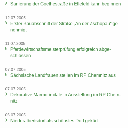
Sa­nie­rung der Goe­the­stra­ße in El­le­feld kann be­gin­nen
12.07.2005
Ers­ter Bau­ab­schnitt der Stra­ße „An der Zscho­pau“ ge­
neh­migt
11.07.2005
Pfer­de­wirt­schafts­meis­ter­prü­fung er­folg­reich ab­ge­
schlos­sen
07.07.2005
Säch­si­sche Land­frau­en stel­len im RP Chem­nitz aus
07.07.2005
De­ko­ra­ti­ve Mar­mo­r­imi­ta­te in Aus­stel­lung im RP Chem­
nitz
06.07.2005
Nie­der­al­berts­dorf als schöns­tes Dorf ge­kürt