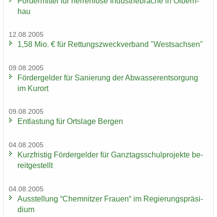
För­der­mit­tel für her­ren­lo­se In­dus­trie­bra­che in Ol­bern­
hau
12.08.2005
1,58 Mio. € für Ret­tungs­zweck­ver­band "West­sach­sen"
09.08.2005
För­der­gel­der für Sa­nie­rung der Ab­was­ser­ent­sor­gung
im Kur­ort
09.08.2005
Ent­las­tung für Orts­la­ge Ber­gen
04.08.2005
Kurz­fris­tig För­der­gel­der für Ganz­tags­schul­pro­jek­te be­
reit­ge­stellt
04.08.2005
Aus­stel­lung “Chem­nit­zer Frau­en“ im Re­gie­rungs­prä­si­
di­um