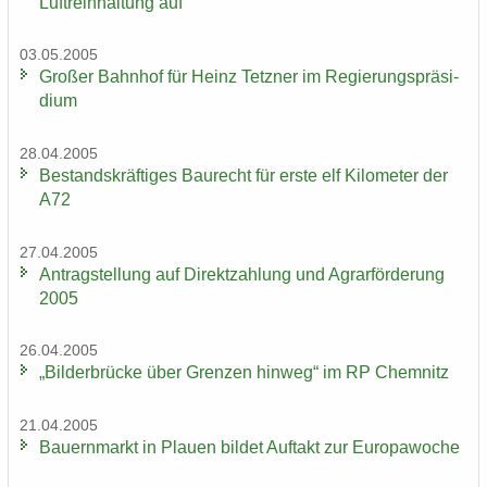
Luft­rein­hal­tung auf
03.05.2005
Gro­ßer Bahn­hof für Heinz Tetz­ner im Re­gie­rungs­prä­si­
di­um
28.04.2005
Be­stands­kräf­ti­ges Bau­recht für erste elf Ki­lo­me­ter der
A72
27.04.2005
An­trag­stel­lung auf Di­rekt­zah­lung und Agrar­för­de­rung
2005
26.04.2005
„Bil­der­brü­cke über Gren­zen hin­weg“ im RP Chem­nitz
21.04.2005
Bau­ern­markt in Plau­en bil­det Auf­takt zur Eu­ro­pa­wo­che