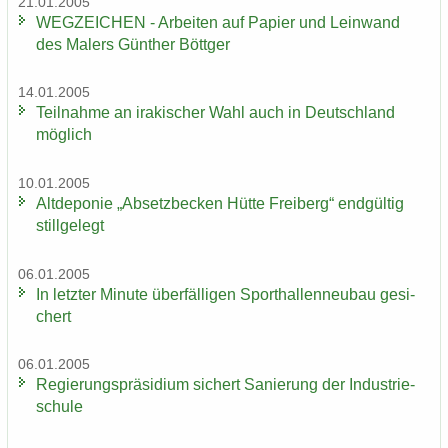
21.01.2005
WEG­ZEI­CHEN - Ar­bei­ten auf Pa­pier und Lein­wand
des Ma­lers Gün­ther Bött­ger
14.01.2005
Teil­nah­me an ira­ki­scher Wahl auch in Deutsch­land
mög­lich
10.01.2005
Alt­de­po­nie „Ab­setz­be­cken Hütte Frei­berg“ end­gül­tig
still­ge­legt
06.01.2005
In letz­ter Mi­nu­te über­fäl­li­gen Sport­hal­len­neu­bau ge­si­
chert
06.01.2005
Re­gie­rungs­prä­si­di­um si­chert Sa­nie­rung der In­dus­trie­
schu­le