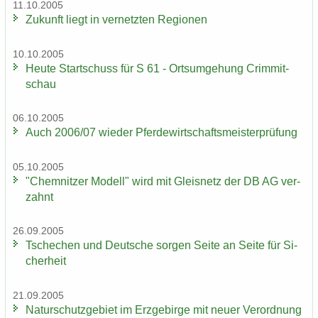
11.10.2005
Zu­kunft liegt in ver­netz­ten Re­gio­nen
10.10.2005
Heute Start­schuss für S 61 - Orts­um­ge­hung Crim­mit­
schau
06.10.2005
Auch 2006/07 wie­der Pfer­de­wirt­schafts­meis­ter­prü­fung
05.10.2005
"Chem­nit­zer Mo­dell" wird mit Gleis­netz der DB AG ver­
zahnt
26.09.2005
Tsche­chen und Deut­sche sor­gen Seite an Seite für Si­
cher­heit
21.09.2005
Na­tur­schutz­ge­biet im Erz­ge­bir­ge mit neuer Ver­ord­nung