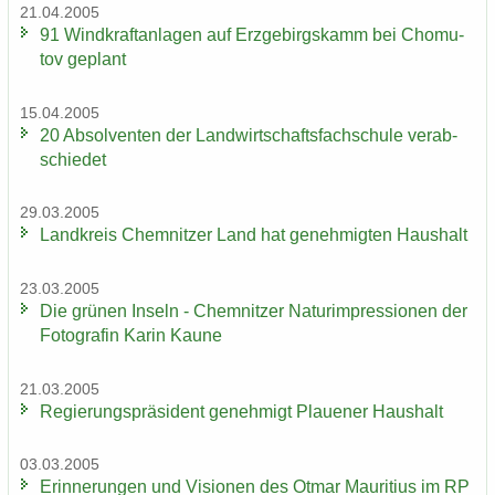
21.04.2005
91 Wind­kraft­an­la­gen auf Erz­ge­birgs­kamm bei Chomu­
tov ge­plant
15.04.2005
20 Ab­sol­ven­ten der Land­wirt­schafts­fach­schu­le ver­ab­
schie­det
29.03.2005
Land­kreis Chem­nit­zer Land hat ge­neh­mig­ten Haus­halt
23.03.2005
Die grü­nen In­seln - Chem­nit­zer Na­turim­pres­sio­nen der
Fo­to­gra­fin Karin Kaune
21.03.2005
Re­gie­rungs­prä­si­dent ge­neh­migt Plaue­ner Haus­halt
03.03.2005
Er­in­ne­run­gen und Vi­sio­nen des Otmar Mau­ri­ti­us im RP