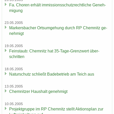
Fa. Cho­ren er­hält im­mis­si­ons­schutz­recht­li­che Ge­neh­
mi­gung
23.05.2005
Mar­kers­ba­cher Orts­um­ge­hung durch RP Chem­nitz ge­
neh­migt
19.05.2005
Fein­staub: Chem­nitz hat 35-​Tage-Grenzwert über­
schrit­ten
18.05.2005
Na­tur­schutz schließt Ba­de­be­trieb am Teich aus
13.05.2005
Chem­nit­zer Haus­halt ge­neh­migt
10.05.2005
Pro­jekt­grup­pe im RP Chem­nitz stellt Ak­ti­ons­plan zur