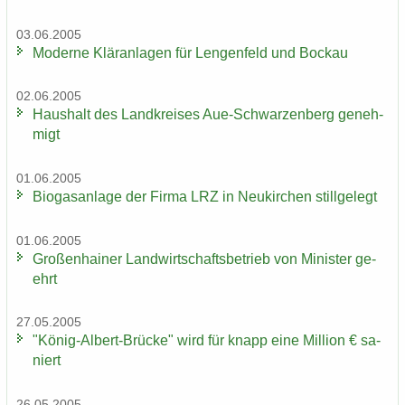
03.06.2005
Mo­der­ne Klär­an­la­gen für Len­gen­feld und Bo­ckau
02.06.2005
Haus­halt des Land­krei­ses Aue-​Schwarzenberg ge­neh­
migt
01.06.2005
Bio­gas­an­la­ge der Firma LRZ in Neu­kir­chen still­ge­legt
01.06.2005
Gro­ßen­hai­ner Land­wirt­schafts­be­trieb von Mi­nis­ter ge­
ehrt
27.05.2005
"König-​Albert-Brücke" wird für knapp eine Mil­li­on € sa­
niert
26.05.2005