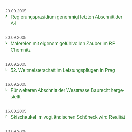
20.09.2005
Re­gie­rungs­prä­si­di­um ge­neh­migt letz­ten Ab­schnitt der
A4
20.09.2005
Ma­le­rei­en mit ei­ge­nem ge­fühl­vol­len Zau­ber im RP
Chem­nitz
19.09.2005
52. Welt­meis­ter­schaft im Leis­tungs­pflü­gen in Prag
16.09.2005
Für wei­te­ren Ab­schnitt der West­tras­se Bau­recht her­ge­
stellt
16.09.2005
Ski­schau­kel im vogt­län­di­schen Schöneck wird Rea­li­tät
13.09.2005