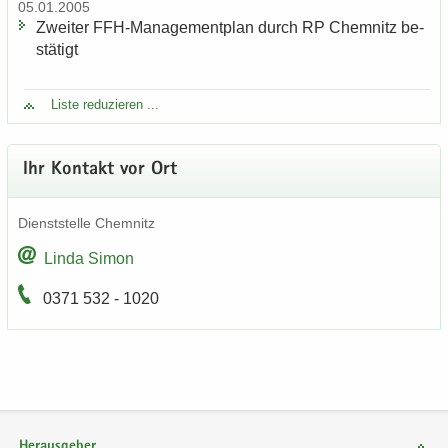
05.01.2005
Zwei­ter FFH-​Managementplan durch RP Chem­nitz be­
stä­tigt
Liste re­du­zie­ren ...
Ihr Kon­takt vor Ort
Dienst­stel­le Chem­nitz
Linda Simon
0371 532 - 1020
Herausgeber