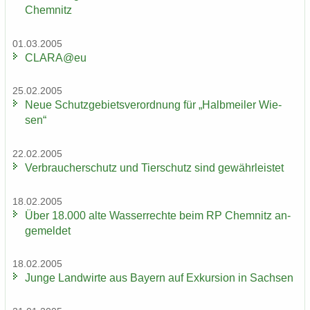
Chem­nitz
01.03.2005
CLARA@eu
25.02.2005
Neue Schutz­ge­biets­ver­ord­nung für „Halb­mei­ler Wie­
sen“
22.02.2005
Ver­brau­cher­schutz und Tier­schutz sind ge­währ­leis­tet
18.02.2005
Über 18.000 alte Was­ser­rech­te beim RP Chem­nitz an­
ge­mel­det
18.02.2005
Junge Land­wir­te aus Bay­ern auf Ex­kur­si­on in Sach­sen