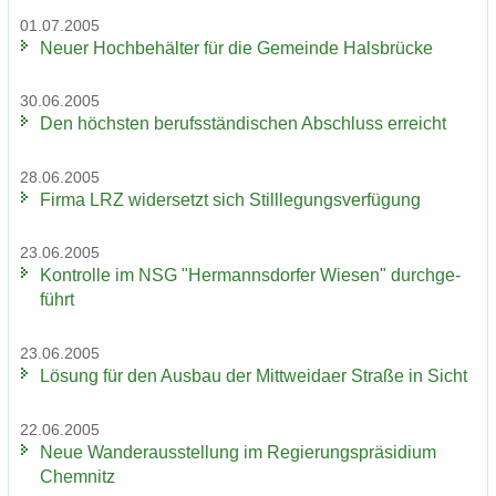
01.07.2005
Neuer Hoch­be­häl­ter für die Ge­mein­de Hals­brü­cke
30.06.2005
Den höchs­ten be­rufs­stän­di­schen Ab­schluss er­reicht
28.06.2005
Firma LRZ wi­der­setzt sich Still­le­gungs­ver­fü­gung
23.06.2005
Kon­trol­le im NSG "Her­manns­dor­fer Wie­sen" durch­ge­
führt
23.06.2005
Lö­sung für den Aus­bau der Mitt­wei­da­er Stra­ße in Sicht
22.06.2005
Neue Wan­der­aus­stel­lung im Re­gie­rungs­prä­si­di­um
Chem­nitz