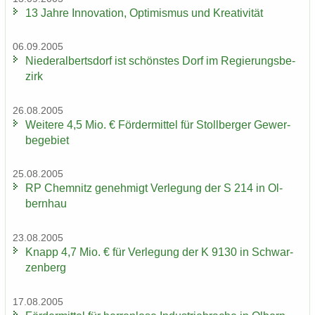
13 Jahre In­no­va­ti­on, Op­ti­mis­mus und Krea­ti­vi­tät
06.09.2005
Nie­der­al­berts­dorf ist schöns­tes Dorf im Re­gie­rungs­be­
zirk
26.08.2005
Wei­te­re 4,5 Mio. € För­der­mit­tel für Stoll­ber­ger Ge­wer­
be­ge­biet
25.08.2005
RP Chem­nitz ge­neh­migt Ver­le­gung der S 214 in Ol­
bern­hau
23.08.2005
Knapp 4,7 Mio. € für Ver­le­gung der K 9130 in Schwar­
zen­berg
17.08.2005