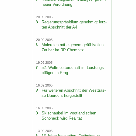
neuer Ver­ord­nung
20.09.2005
Re­gie­rungs­prä­si­di­um ge­neh­migt letz­
ten Ab­schnitt der A4
20.09.2005
Ma­le­rei­en mit ei­ge­nem ge­fühl­vol­len
Zau­ber im RP Chem­nitz
19.09.2005
52. Welt­meis­ter­schaft im Leis­tungs­
pflü­gen in Prag
16.09.2005
Für wei­te­ren Ab­schnitt der West­tras­
se Bau­recht her­ge­stellt
16.09.2005
Ski­schau­kel im vogt­län­di­schen
Schöneck wird Rea­li­tät
13.09.2005
13 Jahre In­no­va­ti­on, Op­ti­mis­mus