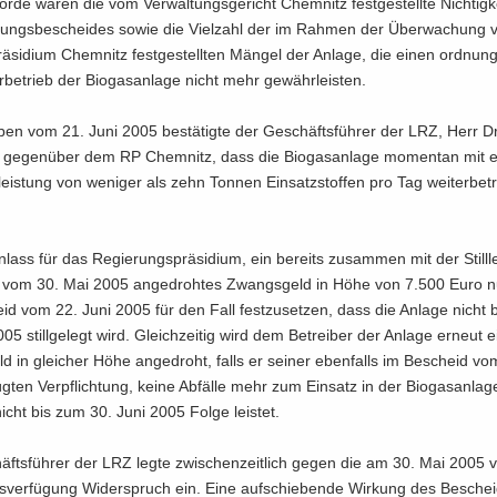
ör­de waren die vom Ver­wal­tungs­ge­richt Chem­nitz fest­ge­stell­te Nich­tig­
gungs­be­schei­des sowie die Viel­zahl der im Rah­men der Über­wa­chung
rä­si­di­um Chem­nitz fest­ge­stell­ten Män­gel der An­la­ge, die einen ord­nun
­be­trieb der Bio­gas­an­la­ge nicht mehr ge­währ­leis­ten.
ben vom 21. Juni 2005 be­stä­tig­te der Ge­schäfts­füh­rer der LRZ, Herr D
, ge­gen­über dem RP Chem­nitz, dass die Bio­gas­an­la­ge mo­men­tan mit 
leis­tung von we­ni­ger als zehn Ton­nen Ein­satz­stof­fen pro Tag wei­ter­be­t
lass für das Re­gie­rungs­prä­si­di­um, ein be­reits zu­sam­men mit der Still­
g vom 30. Mai 2005 an­ge­droh­tes Zwangs­geld in Höhe von 7.500 Euro 
id vom 22. Juni 2005 für den Fall fest­zu­set­zen, dass die An­la­ge nicht
05 still­ge­legt wird. Gleich­zei­tig wird dem Be­trei­ber der An­la­ge er­neut e
 in glei­cher Höhe an­ge­droht, falls er sei­ner eben­falls im Be­scheid vo
g­ten Ver­pflich­tung, keine Ab­fäl­le mehr zum Ein­satz in der Bio­gas­an­la­g
icht bis zum 30. Juni 2005 Folge leis­tet.
äfts­füh­rer der LRZ legte zwi­schen­zeit­lich gegen die am 30. Mai 2005 v
ngs­ver­fü­gung Wi­der­spruch ein. Eine auf­schie­ben­de Wir­kung des Be­sche