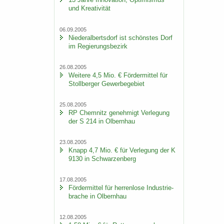
und Krea­ti­vi­tät
06.09.2005
Nie­der­al­berts­dorf ist schöns­tes Dorf
im Re­gie­rungs­be­zirk
26.08.2005
Wei­te­re 4,5 Mio. € För­der­mit­tel für
Stoll­ber­ger Ge­wer­be­ge­biet
25.08.2005
RP Chem­nitz ge­neh­migt Ver­le­gung
der S 214 in Ol­bern­hau
23.08.2005
Knapp 4,7 Mio. € für Ver­le­gung der K
9130 in Schwar­zen­berg
17.08.2005
För­der­mit­tel für her­ren­lo­se In­dus­trie­
bra­che in Ol­bern­hau
12.08.2005