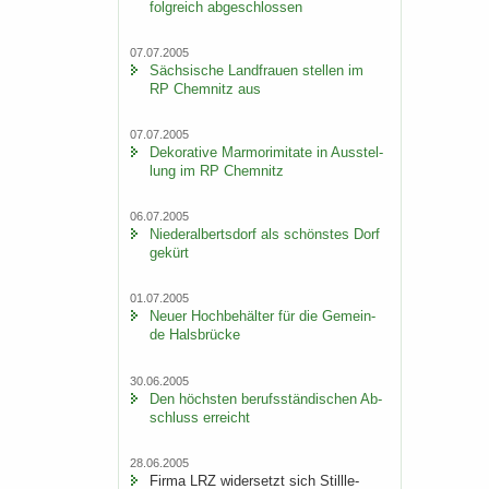
folg­reich ab­ge­schlos­sen
07.07.2005
Säch­si­sche Land­frau­en stel­len im
RP Chem­nitz aus
07.07.2005
De­ko­ra­ti­ve Mar­mo­r­imi­ta­te in Aus­stel­
lung im RP Chem­nitz
06.07.2005
Nie­der­al­berts­dorf als schöns­tes Dorf
ge­kürt
01.07.2005
Neuer Hoch­be­häl­ter für die Ge­mein­
de Hals­brü­cke
30.06.2005
Den höchs­ten be­rufs­stän­di­schen Ab­
schluss er­reicht
28.06.2005
Firma LRZ wi­der­setzt sich Still­le­