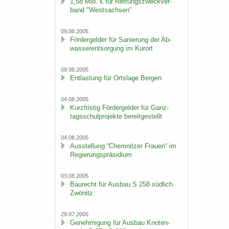
1,58 Mio. € für Ret­tungs­zweck­ver­
band "West­sach­sen"
09.08.2005
För­der­gel­der für Sa­nie­rung der Ab­
was­ser­ent­sor­gung im Kur­ort
09.08.2005
Ent­las­tung für Orts­la­ge Ber­gen
04.08.2005
Kurz­fris­tig För­der­gel­der für Ganz­
tags­schul­pro­jek­te be­reit­ge­stellt
04.08.2005
Aus­stel­lung “Chem­nit­zer Frau­en“ im
Re­gie­rungs­prä­si­di­um
03.08.2005
Bau­recht für Aus­bau S 258 süd­lich
Zwö­nitz
29.07.2005
Ge­neh­mi­gung für Aus­bau Kno­ten­