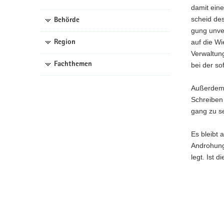
damit eine 
scheid des 
Behörde
gung un­ver
auf die Wie
Region
Ver­wal­tun
Fachthemen
bei der so­f
Au­ßer­dem 
Schrei­ben 
gang zu sei
Es bleibt 
An­dro­hung
legt. Ist d