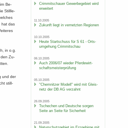
Crim­mit­schau­er Ge­wer­be­ge­biet wird
a im Be­
er­wei­tert
 Still­le­
wel­ches
11.10.2005
, hat das
Zu­kunft liegt in ver­netz­ten Re­gio­nen
i­te­res
10.10.2005
Heute Start­schuss für S 61 - Orts­
um­ge­hung Crim­mit­schau
h, in o.g.
rn den Zu­
06.10.2005
Auch 2006/07 wie­der Pfer­de­wirt­
­ten.
schafts­meis­ter­prü­fung
ng und der
05.10.2005
ht still­
"Chem­nit­zer Mo­dell" wird mit Gleis­
netz der DB AG ver­zahnt
26.09.2005
Tsche­chen und Deut­sche sor­gen
Seite an Seite für Si­cher­heit
21.09.2005
Na­tur­schutz­ge­biet im Erz­ge­bir­ge mit