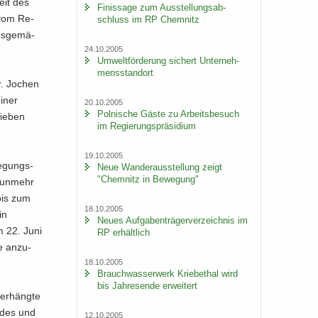
keit des
Fi­nis­sa­ge zum Aus­stel­lungs­ab­
 vom Re­
schluss im RP Chem­nitz
gs­ge­mä­
24.10.2005
Um­welt­för­de­rung si­chert Un­ter­neh­
mens­stand­ort
r. Jo­chen
einer
20.10.2005
Pol­ni­sche Gäste zu Ar­beits­be­such
rie­ben
im Re­gie­rungs­prä­si­di­um
19.10.2005
le­gungs­
Neue Wan­der­aus­stel­lung zeigt
"Chem­nitz in Be­we­gung"
nun­mehr
 bis zum
18.10.2005
in
Neues Auf­ga­ben­trä­ger­ver­zeich­nis im
m 22. Juni
RP er­hält­lich
e an­zu­
18.10.2005
Brauch­was­ser­werk Krie­be­thal wird
bis Jah­res­en­de er­wei­tert
er­häng­te
i­des und
12.10.2005