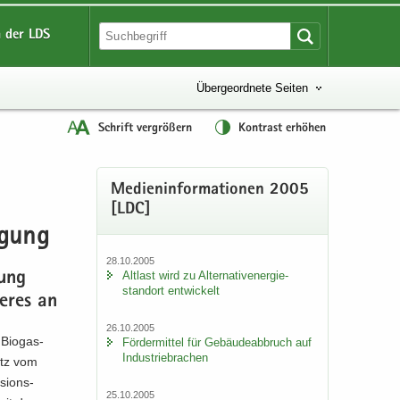
 der LDS
Übergeordnete Seiten
Schrift vergrößern
Kontrast erhöhen
Me­di­en­in­for­ma­tio­nen 2005
[LDC]
ü­gung
28.10.2005
Alt­last wird zu Al­ter­na­tiv­ener­gie­
zung
stand­ort ent­wi­ckelt
e­res an
26.10.2005
Bio­gas­
För­der­mit­tel für Ge­bäu­de­ab­bruch auf
In­dus­trie­bra­chen
nitz vom
si­ons­
25.10.2005