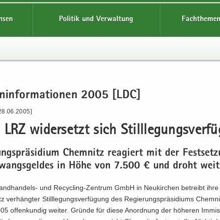
hsen
Politik und Verwaltung
Fachthemen
en­in­for­ma­tio­nen 2005 [LDC]
28.06.2005]
LRZ wi­der­setzt sich Still­le­gungs­ver­f
ungs­prä­si­di­um Chem­nitz re­agiert mit der Fest­set­
wangs­gel­des in Höhe von 7.500 € und droht wei­t
ndhandels-​ und Recycling-​Zentrum GmbH in Neu­kir­chen be­treibt ihre 
otz ver­häng­ter Still­le­gungs­ver­fü­gung des Re­gie­rungs­prä­si­di­ums Chem­
5 of­fen­kun­dig wei­ter. Grün­de für diese An­ord­nung der hö­he­ren Im­mis­