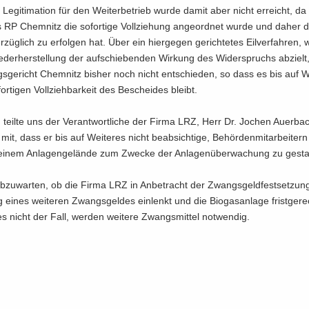
Le­gi­ti­ma­ti­on für den Wei­ter­be­trieb wurde damit aber nicht er­reicht, d
RP Chem­nitz die so­for­ti­ge Voll­zie­hung an­ge­ord­net wurde und daher die
­züg­lich zu er­fol­gen hat. Über ein hier­ge­gen ge­rich­te­tes Eil­ver­fah­ren, 
­der­her­stel­lung der auf­schie­ben­den Wir­kung des Wi­der­spruchs ab­zielt
gs­ge­richt Chem­nitz bis­her noch nicht ent­schie­den, so dass es bis auf We
or­ti­gen Voll­zieh­bar­keit des Be­schei­des bleibt.
teil­te uns der Ver­ant­wort­li­che der Firma LRZ, Herr Dr. Jo­chen Au­er­bac
mit, dass er bis auf Wei­te­res nicht be­ab­sich­ti­ge, Be­hör­den­mit­ar­bei­te
­nem An­la­gen­ge­län­de zum Zwe­cke der An­la­gen­über­wa­chung zu ge­stat
ab­zu­war­ten, ob die Firma LRZ in An­be­tracht der Zwangs­geld­fest­set­zu
 eines wei­te­ren Zwangs­gel­des ein­lenkt und die Bio­gas­an­la­ge frist­ge­rec
ies nicht der Fall, wer­den wei­te­re Zwangs­mit­tel not­wen­dig.