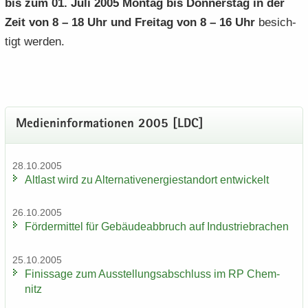
bis zum 01. Juli 2005 Mon­tag bis Don­ners­tag in der
Zeit von 8 – 18 Uhr und Frei­tag von 8 – 16 Uhr
be­sich­
tigt wer­den.
Me­di­en­in­for­ma­tio­nen 2005 [LDC]
28.10.2005
Alt­last wird zu Al­ter­na­tiv­ener­gie­stand­ort ent­wi­ckelt
26.10.2005
För­der­mit­tel für Ge­bäu­de­ab­bruch auf In­dus­trie­bra­chen
25.10.2005
Fi­nis­sa­ge zum Aus­stel­lungs­ab­schluss im RP Chem­
nitz