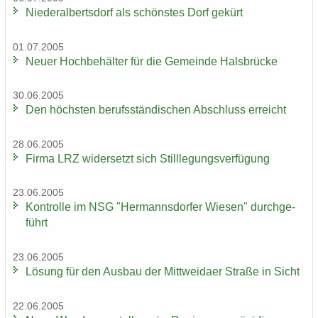
Nie­der­al­berts­dorf als schöns­tes Dorf ge­kürt
01.07.2005
Neuer Hoch­be­häl­ter für die Ge­mein­de Hals­brü­cke
30.06.2005
Den höchs­ten be­rufs­stän­di­schen Ab­schluss er­reicht
28.06.2005
Firma LRZ wi­der­setzt sich Still­le­gungs­ver­fü­gung
23.06.2005
Kon­trol­le im NSG "Her­manns­dor­fer Wie­sen" durch­ge­
führt
23.06.2005
Lö­sung für den Aus­bau der Mitt­wei­da­er Stra­ße in Sicht
22.06.2005