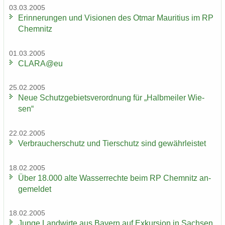
03.03.2005
Er­in­ne­run­gen und Vi­sio­nen des Otmar Mau­ri­ti­us im RP
Chem­nitz
01.03.2005
CLARA@eu
25.02.2005
Neue Schutz­ge­biets­ver­ord­nung für „Halb­mei­ler Wie­
sen“
22.02.2005
Ver­brau­cher­schutz und Tier­schutz sind ge­währ­leis­tet
18.02.2005
Über 18.000 alte Was­ser­rech­te beim RP Chem­nitz an­
ge­mel­det
18.02.2005
Junge Land­wir­te aus Bay­ern auf Ex­kur­si­on in Sach­sen