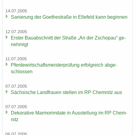
14.07.2005
Sa­nie­rung der Goe­the­stra­ße in El­le­feld kann be­gin­nen
12.07.2005
Ers­ter Bau­ab­schnitt der Stra­ße „An der Zscho­pau“ ge­
neh­migt
11.07.2005
Pfer­de­wirt­schafts­meis­ter­prü­fung er­folg­reich ab­ge­
schlos­sen
07.07.2005
Säch­si­sche Land­frau­en stel­len im RP Chem­nitz aus
07.07.2005
De­ko­ra­ti­ve Mar­mo­r­imi­ta­te in Aus­stel­lung im RP Chem­
nitz
06.07.2005