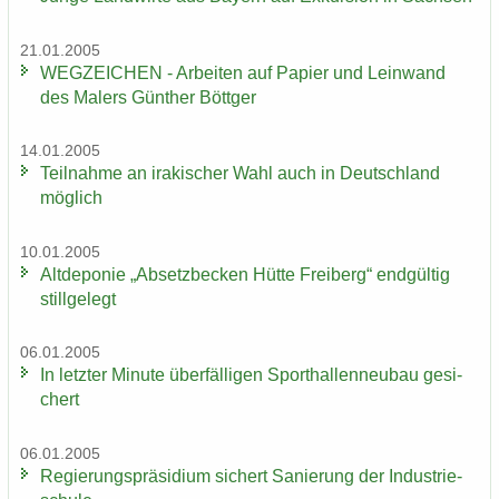
21.01.2005
WEG­ZEI­CHEN - Ar­bei­ten auf Pa­pier und Lein­wand
des Ma­lers Gün­ther Bött­ger
14.01.2005
Teil­nah­me an ira­ki­scher Wahl auch in Deutsch­land
mög­lich
10.01.2005
Alt­de­po­nie „Ab­setz­be­cken Hütte Frei­berg“ end­gül­tig
still­ge­legt
06.01.2005
In letz­ter Mi­nu­te über­fäl­li­gen Sport­hal­len­neu­bau ge­si­
chert
06.01.2005
Re­gie­rungs­prä­si­di­um si­chert Sa­nie­rung der In­dus­trie­