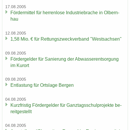
17.08.2005
För­der­mit­tel für her­ren­lo­se In­dus­trie­bra­che in Ol­bern­
hau
12.08.2005
1,58 Mio. € für Ret­tungs­zweck­ver­band "West­sach­sen"
09.08.2005
För­der­gel­der für Sa­nie­rung der Ab­was­ser­ent­sor­gung
im Kur­ort
09.08.2005
Ent­las­tung für Orts­la­ge Ber­gen
04.08.2005
Kurz­fris­tig För­der­gel­der für Ganz­tags­schul­pro­jek­te be­
reit­ge­stellt
04.08.2005