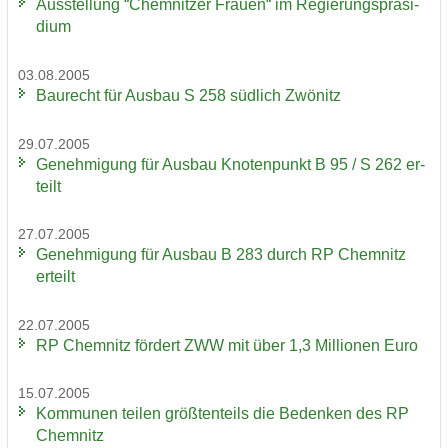
Aus­stel­lung “Chem­nit­zer Frau­en“ im Re­gie­rungs­prä­si­
di­um
03.08.2005
Bau­recht für Aus­bau S 258 süd­lich Zwö­nitz
29.07.2005
Ge­neh­mi­gung für Aus­bau Kno­ten­punkt B 95 / S 262 er­
teilt
27.07.2005
Ge­neh­mi­gung für Aus­bau B 283 durch RP Chem­nitz
er­teilt
22.07.2005
RP Chem­nitz för­dert ZWW mit über 1,3 Mil­lio­nen Euro
15.07.2005
Kom­mu­nen tei­len größ­ten­teils die Be­den­ken des RP
Chem­nitz