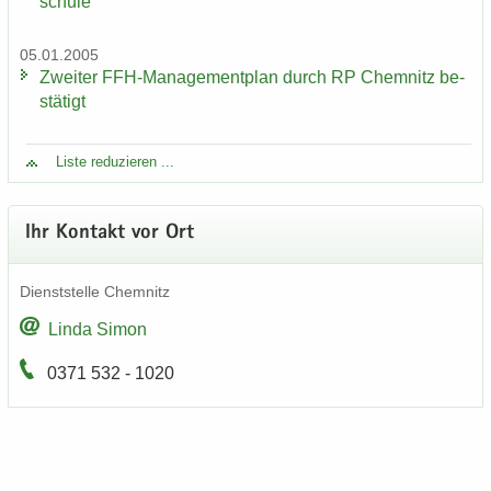
schu­le
05.01.2005
Zwei­ter FFH-​Managementplan durch RP Chem­nitz be­
stä­tigt
Liste re­du­zie­ren ...
Ihr Kon­takt vor Ort
Dienst­stel­le Chem­nitz
Linda Simon
0371 532 - 1020