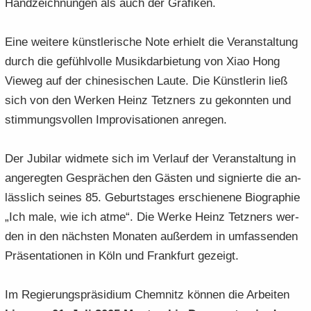
Hand­zeich­nun­gen als auch der Gra­fi­ken.
Eine wei­te­re künst­le­ri­sche Note er­hielt die Ver­an­stal­tung
durch die ge­fühl­vol­le Mu­sik­dar­bie­tung von Xiao Hong
View­eg auf der chi­ne­si­schen Laute. Die Künst­le­rin ließ
sich von den Wer­ken Heinz Tetz­ners zu ge­konn­ten und
stim­mungs­vol­len Im­pro­vi­sa­tio­nen an­re­gen.
Der Ju­bi­lar wid­me­te sich im Ver­lauf der Ver­an­stal­tung in
an­ge­reg­ten Ge­sprä­chen den Gäs­ten und si­gnier­te die an­
läss­lich sei­nes 85. Ge­burts­ta­ges er­schie­ne­ne Bio­gra­phie
„Ich male, wie ich atme“. Die Werke Heinz Tetz­ners wer­
den in den nächs­ten Mo­na­ten au­ßer­dem in um­fas­sen­den
Prä­sen­ta­tio­nen in Köln und Frank­furt ge­zeigt.
Im Re­gie­rungs­prä­si­di­um Chem­nitz kön­nen die Ar­bei­ten