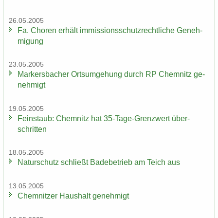
26.05.2005
Fa. Cho­ren er­hält im­mis­si­ons­schutz­recht­li­che Ge­neh­
mi­gung
23.05.2005
Mar­kers­ba­cher Orts­um­ge­hung durch RP Chem­nitz ge­
neh­migt
19.05.2005
Fein­staub: Chem­nitz hat 35-​Tage-Grenzwert über­
schrit­ten
18.05.2005
Na­tur­schutz schließt Ba­de­be­trieb am Teich aus
13.05.2005
Chem­nit­zer Haus­halt ge­neh­migt