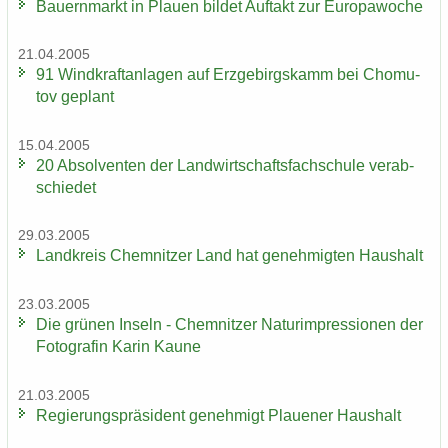
Bau­ern­markt in Plau­en bil­det Auf­takt zur Eu­ro­pa­wo­che
21.04.2005
91 Wind­kraft­an­la­gen auf Erz­ge­birgs­kamm bei Chomu­
tov ge­plant
15.04.2005
20 Ab­sol­ven­ten der Land­wirt­schafts­fach­schu­le ver­ab­
schie­det
29.03.2005
Land­kreis Chem­nit­zer Land hat ge­neh­mig­ten Haus­halt
23.03.2005
Die grü­nen In­seln - Chem­nit­zer Na­turim­pres­sio­nen der
Fo­to­gra­fin Karin Kaune
21.03.2005
Re­gie­rungs­prä­si­dent ge­neh­migt Plaue­ner Haus­halt