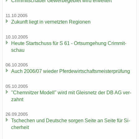
Crim­mit­schau­er Ge­wer­be­ge­biet wird er­wei­tert
11.10.2005
Zu­kunft liegt in ver­netz­ten Re­gio­nen
10.10.2005
Heute Start­schuss für S 61 - Orts­um­ge­hung Crim­mit­
schau
06.10.2005
Auch 2006/07 wie­der Pfer­de­wirt­schafts­meis­ter­prü­fung
05.10.2005
"Chem­nit­zer Mo­dell" wird mit Gleis­netz der DB AG ver­
zahnt
26.09.2005
Tsche­chen und Deut­sche sor­gen Seite an Seite für Si­
cher­heit