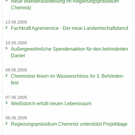
Neue Wan­der­aus­stel­lung im Re­gie­rungs­prä­si­di­um
Chem­nitz
13.06.2005
Fach­kraft Agrar­ser­vice - Der neue Land­wirt­schafts­be­ruf
10.06.2005
Au­ßer­ge­wöhn­li­che Spen­den­ak­ti­on für den be­hin­der­ten
Da­ni­el
09.06.2005
Chem­nit­zer fei­ern im Was­ser­schloss ihr 3. Be­hör­den­
fest
07.06.2005
Weiß­storch er­hält neuen Le­bens­raum
06.06.2005
Re­gie­rungs­prä­si­di­um Chem­nitz un­ter­stützt Pro­jekt­ta­ge