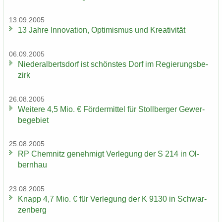
13.09.2005
13 Jahre In­no­va­ti­on, Op­ti­mis­mus und Krea­ti­vi­tät
06.09.2005
Nie­der­al­berts­dorf ist schöns­tes Dorf im Re­gie­rungs­be­
zirk
26.08.2005
Wei­te­re 4,5 Mio. € För­der­mit­tel für Stoll­ber­ger Ge­wer­
be­ge­biet
25.08.2005
RP Chem­nitz ge­neh­migt Ver­le­gung der S 214 in Ol­
bern­hau
23.08.2005
Knapp 4,7 Mio. € für Ver­le­gung der K 9130 in Schwar­
zen­berg