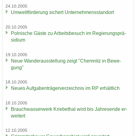
24.10.2005
Um­welt­för­de­rung si­chert Un­ter­neh­mens­stand­ort
20.10.2005
Pol­ni­sche Gäste zu Ar­beits­be­such im Re­gie­rungs­prä­
si­di­um
19.10.2005
Neue Wan­der­aus­stel­lung zeigt "Chem­nitz in Be­we­
gung"
18.10.2005
Neues Auf­ga­ben­trä­ger­ver­zeich­nis im RP er­hält­lich
18.10.2005
Brauch­was­ser­werk Krie­be­thal wird bis Jah­res­en­de er­
wei­tert
12.10.2005