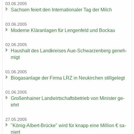
03.06.2005
Sach­sen fei­ert den In­ter­na­tio­na­ler Tag der Milch
03.06.2005
Mo­der­ne Klär­an­la­gen für Len­gen­feld und Bo­ckau
02.06.2005
Haus­halt des Land­krei­ses Aue-​Schwarzenberg ge­neh­
migt
01.06.2005
Bio­gas­an­la­ge der Firma LRZ in Neu­kir­chen still­ge­legt
01.06.2005
Gro­ßen­hai­ner Land­wirt­schafts­be­trieb von Mi­nis­ter ge­
ehrt
27.05.2005
"König-​Albert-Brücke" wird für knapp eine Mil­li­on € sa­
niert