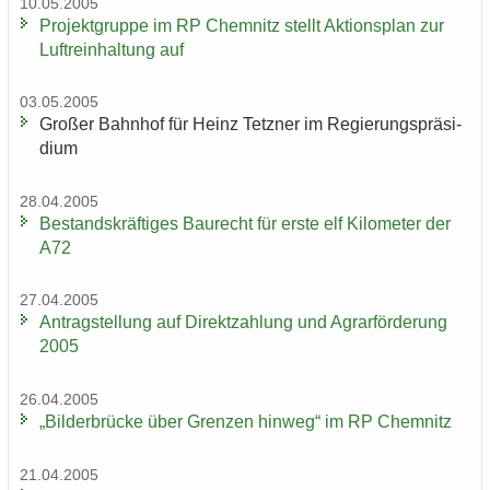
10.05.2005
Pro­jekt­grup­pe im RP Chem­nitz stellt Ak­ti­ons­plan zur
Luft­rein­hal­tung auf
03.05.2005
Gro­ßer Bahn­hof für Heinz Tetz­ner im Re­gie­rungs­prä­si­
di­um
28.04.2005
Be­stands­kräf­ti­ges Bau­recht für erste elf Ki­lo­me­ter der
A72
27.04.2005
An­trag­stel­lung auf Di­rekt­zah­lung und Agrar­för­de­rung
2005
26.04.2005
„Bil­der­brü­cke über Gren­zen hin­weg“ im RP Chem­nitz
21.04.2005