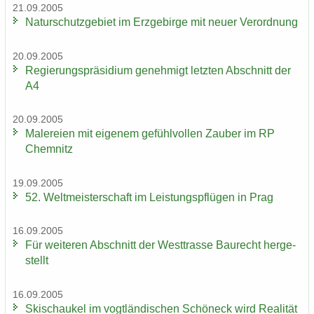
21.09.2005
Na­tur­schutz­ge­biet im Erz­ge­bir­ge mit neuer Ver­ord­nung
20.09.2005
Re­gie­rungs­prä­si­di­um ge­neh­migt letz­ten Ab­schnitt der
A4
20.09.2005
Ma­le­rei­en mit ei­ge­nem ge­fühl­vol­len Zau­ber im RP
Chem­nitz
19.09.2005
52. Welt­meis­ter­schaft im Leis­tungs­pflü­gen in Prag
16.09.2005
Für wei­te­ren Ab­schnitt der West­tras­se Bau­recht her­ge­
stellt
16.09.2005
Ski­schau­kel im vogt­län­di­schen Schöneck wird Rea­li­tät